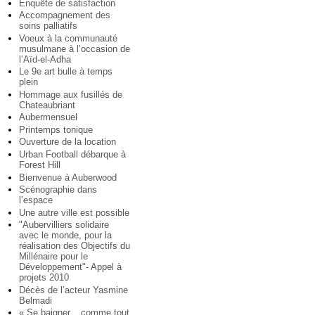
Enquête de satisfaction
Accompagnement des
soins palliatifs
Voeux à la communauté
musulmane à l’occasion de
l’Aïd-el-Adha
Le 9e art bulle à temps
plein
Hommage aux fusillés de
Chateaubriant
Aubermensuel
Printemps tonique
Ouverture de la location
Urban Football débarque à
Forest Hill
Bienvenue à Auberwood
Scénographie dans
l’espace
Une autre ville est possible
"Aubervilliers solidaire
avec le monde, pour la
réalisation des Objectifs du
Millénaire pour le
Développement"- Appel à
projets 2010
Décès de l’acteur Yasmine
Belmadi
« Se baigner... comme tout