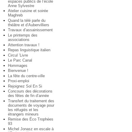
espaces publics de l’école
Anne Sylvestre
Atelier cuisine et soirée
Maghreb
Quand la télé parle du
théâtre et d’Aubervilliers
Travaux d’assainissement
Le printemps des
associations
Attention travaux !
Repas linguistique italien
Circul ’Livre
Le Parc Canal
Hommages
Bienvenue !
La fête du centre-ville
Proxi-emploi
Rejoignez Sol En Si
Concours des décorations
des fêtes de fin d’année
Transfert du traitement des
documents de voyage pour
les réfugiés et les
étrangers mineurs
Remise des Éco Trophées
93
Michel Jonasz en escale à