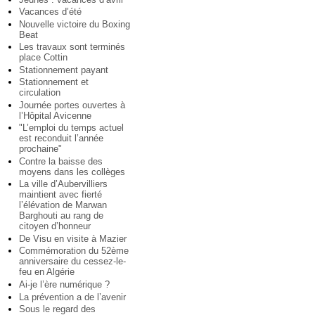
Vacances d’été
Nouvelle victoire du Boxing
Beat
Les travaux sont terminés
place Cottin
Stationnement payant
Stationnement et
circulation
Journée portes ouvertes à
l’Hôpital Avicenne
"L’emploi du temps actuel
est reconduit l’année
prochaine"
Contre la baisse des
moyens dans les collèges
La ville d’Aubervilliers
maintient avec fierté
l’élévation de Marwan
Barghouti au rang de
citoyen d’honneur
De Visu en visite à Mazier
Commémoration du 52ème
anniversaire du cessez-le-
feu en Algérie
Ai-je l’ère numérique ?
La prévention a de l’avenir
Sous le regard des