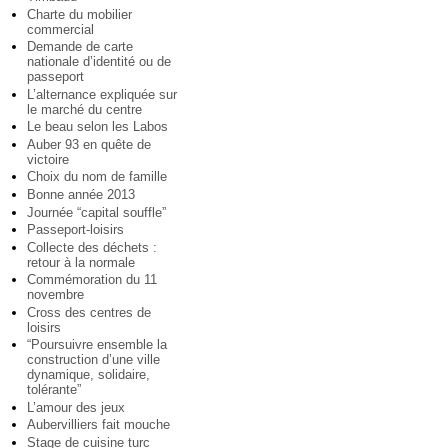
Charte du mobilier
commercial
Demande de carte
nationale d’identité ou de
passeport
L’alternance expliquée sur
le marché du centre
Le beau selon les Labos
Auber 93 en quête de
victoire
Choix du nom de famille
Bonne année 2013
Journée “capital souffle”
Passeport-loisirs
Collecte des déchets :
retour à la normale
Commémoration du 11
novembre
Cross des centres de
loisirs
“Poursuivre ensemble la
construction d’une ville
dynamique, solidaire,
tolérante”
L’amour des jeux
Aubervilliers fait mouche
Stage de cuisine turc