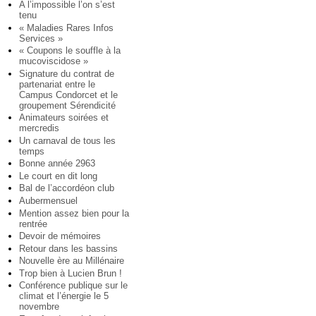
A l’impossible l’on s’est
tenu
« Maladies Rares Infos
Services »
« Coupons le souffle à la
mucoviscidose »
Signature du contrat de
partenariat entre le
Campus Condorcet et le
groupement Sérendicité
Animateurs soirées et
mercredis
Un carnaval de tous les
temps
Bonne année 2963
Le court en dit long
Bal de l’accordéon club
Aubermensuel
Mention assez bien pour la
rentrée
Devoir de mémoires
Retour dans les bassins
Nouvelle ère au Millénaire
Trop bien à Lucien Brun !
Conférence publique sur le
climat et l’énergie le 5
novembre