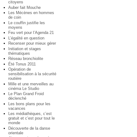
citoyens
Auber fait Mouche
Les Mécènes en hommes
de coin
Le couffin justifie les
moyens
Feu vert pour l’Agenda 21
L’égalité en question
Recenser pour mieux gérer
Initiation et stages
thématiques
Réseau bronchiolite
Été Tonus 2011
Opération de
sensibilisation à la sécurité
routière
Mille et une merveilles au
cinéma Le Studio
Le Plan Grand Froid
déclenché
Les bons plans pour les
vacances
Les médiathèques, c’est
gratuit et c’est pour tout le
monde
Découverte de la danse
orientale