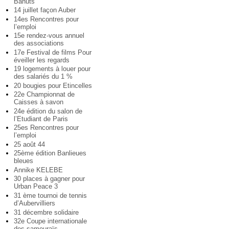
Bahuts
14 juillet façon Auber
14es Rencontres pour
l’emploi
15e rendez-vous annuel
des associations
17e Festival de films Pour
éveiller les regards
19 logements à louer pour
des salariés du 1 %
20 bougies pour Etincelles
22e Championnat de
Caisses à savon
24e édition du salon de
l’Etudiant de Paris
25es Rencontres pour
l’emploi
25 août 44
25ème édition Banlieues
bleues
Annike KELEBE
30 places à gagner pour
Urban Peace 3
31 ème tournoi de tennis
d’Aubervilliers
31 décembre solidaire
32e Coupe internationale
des samouraïs