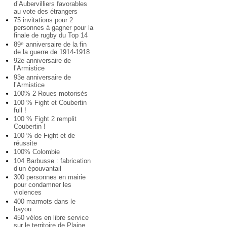
d’Aubervilliers favorables
au vote des étrangers
75 invitations pour 2
personnes à gagner pour la
finale de rugby du Top 14
89
anniversaire de la fin
e
de la guerre de 1914-1918
92e anniversaire de
l’Armistice
93e anniversaire de
l’Armistice
100% 2 Roues motorisés
100 % Fight et Coubertin
full !
100 % Fight 2 remplit
Coubertin !
100 % de Fight et de
réussite
100% Colombie
104 Barbusse : fabrication
d’un épouvantail
300 personnes en mairie
pour condamner les
violences
400 marmots dans le
bayou
450 vélos en libre service
sur le territoire de Plaine