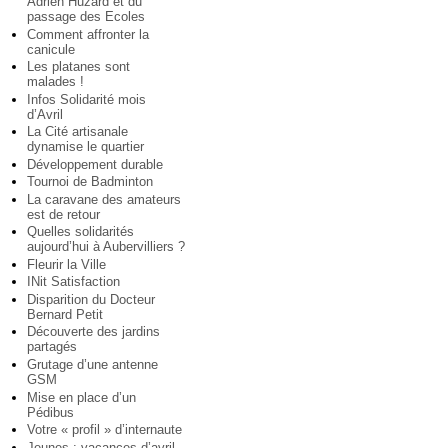
Adrien Huzard et du
passage des Ecoles
Comment affronter la
canicule
Les platanes sont
malades !
Infos Solidarité mois
d’Avril
La Cité artisanale
dynamise le quartier
Développement durable
Tournoi de Badminton
La caravane des amateurs
est de retour
Quelles solidarités
aujourd’hui à Aubervilliers ?
Fleurir la Ville
INit Satisfaction
Disparition du Docteur
Bernard Petit
Découverte des jardins
partagés
Grutage d’une antenne
GSM
Mise en place d’un
Pédibus
Votre « profil » d’internaute
Jeunes : vacances d’avril