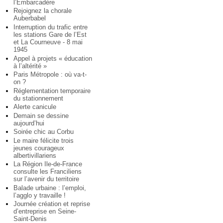
l’Embarcadère
Rejoignez la chorale
Auberbabel
Interruption du trafic entre
les stations Gare de l’Est
et La Courneuve - 8 mai
1945
Appel à projets « éducation
à l’altérité »
Paris Métropole : où va-t-
on ?
Réglementation temporaire
du stationnement
Alerte canicule
Demain se dessine
aujourd’hui
Soirée chic au Corbu
Le maire félicite trois
jeunes courageux
albertivillariens
La Région Ile-de-France
consulte les Franciliens
sur l’avenir du territoire
Balade urbaine : l’emploi,
l’agglo y travaille !
Journée création et reprise
d’entreprise en Seine-
Saint-Denis