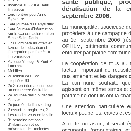
santé publique, p
Incendie au 72 rue Henri
dératisation de la
Barbusse
1ère rentrée pour Anne
septembre 2006.
Sylvestre
1ère journée du Babysitting
La municipalité, soucieuse de
1ère Journée d’information
procédera à une campagne de
sur le Cancer Colorectal en
Seine-Saint-Denis
au 1er septembre 2006 (rés
1 500 ordinateurs offert en
OPHLM, bâtiments communau
faveur de l’éducation et
l’intégration par l’accès à
entourer par plaine commune
l’informatique !
Avenue V. Hugo & Pont P.
La coopération de tous au 
Larousse
facteur important de réussit
Mobilien
rats amènent et les dangers q
2
édition des Éco
e
Trophées 93
La commune souhaite que l
2e Salon international pour
agissent en même temps et s
un commerce équitable
patrimoine dont ils ont la cha
2e Journée des Solidarités
Actives
2e journée du Babysitting
Une attention particulière
2 assiettes anglaises, 2 !
locaux poubelles, caves et es
Les rendez-vous de la ville
3
semaine nationale
e
A cette occasion, il serait 
d’information et de
prévention des maladies
occupants (propriétaires e