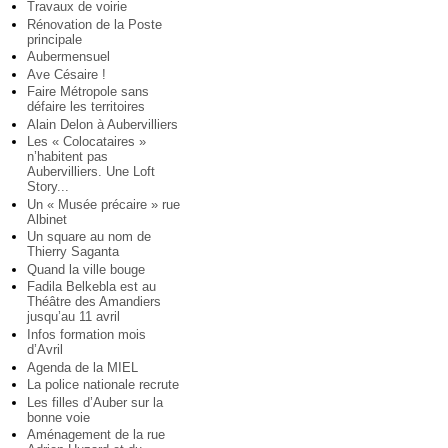
Travaux de voirie
Rénovation de la Poste
principale
Aubermensuel
Ave Césaire !
Faire Métropole sans
défaire les territoires
Alain Delon à Aubervilliers
Les « Colocataires »
n’habitent pas
Aubervilliers. Une Loft
Story...
Un « Musée précaire » rue
Albinet
Un square au nom de
Thierry Saganta
Quand la ville bouge
Fadila Belkebla est au
Théâtre des Amandiers
jusqu’au 11 avril
Infos formation mois
d’Avril
Agenda de la MIEL
La police nationale recrute
Les filles d’Auber sur la
bonne voie
Aménagement de la rue