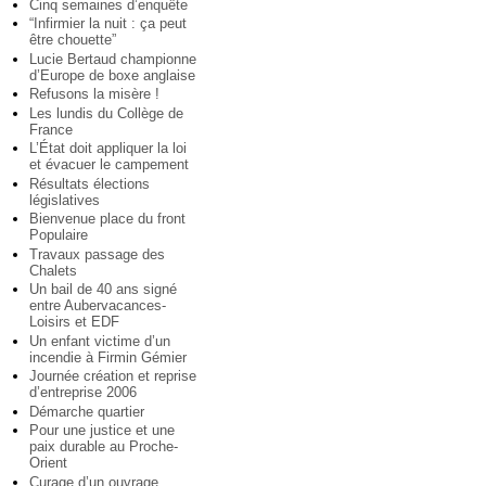
Cinq semaines d’enquête
“Infirmier la nuit : ça peut
être chouette”
Lucie Bertaud championne
d’Europe de boxe anglaise
Refusons la misère !
Les lundis du Collège de
France
L’État doit appliquer la loi
et évacuer le campement
Résultats élections
législatives
Bienvenue place du front
Populaire
Travaux passage des
Chalets
Un bail de 40 ans signé
entre Aubervacances-
Loisirs et EDF
Un enfant victime d’un
incendie à Firmin Gémier
Journée création et reprise
d’entreprise 2006
Démarche quartier
Pour une justice et une
paix durable au Proche-
Orient
Curage d’un ouvrage