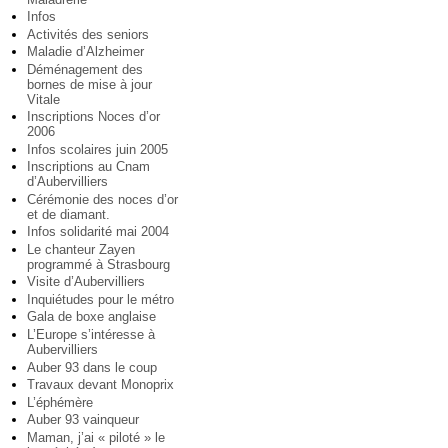
Infos
Activités des seniors
Maladie d’Alzheimer
Déménagement des
bornes de mise à jour
Vitale
Inscriptions Noces d’or
2006
Infos scolaires juin 2005
Inscriptions au Cnam
d’Aubervilliers
Cérémonie des noces d’or
et de diamant.
Infos solidarité mai 2004
Le chanteur Zayen
programmé à Strasbourg
Visite d’Aubervilliers
Inquiétudes pour le métro
Gala de boxe anglaise
L’Europe s’intéresse à
Aubervilliers
Auber 93 dans le coup
Travaux devant Monoprix
L’éphémère
Auber 93 vainqueur
Maman, j’ai « piloté » le