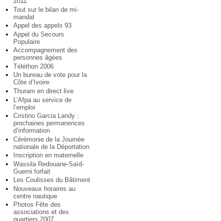
2011
Tout sur le bilan de mi-
mandat
Appel des appels 93
Appel du Secours
Populaire
Accompagnement des
personnes âgées
Téléthon 2006
Un bureau de vote pour la
Côte d’Ivoire
Thuram en direct live
L’Afpa au service de
l’emploi
Cristino Garcia Landy :
prochaines permanences
d’information
Cérémonie de la Journée
nationale de la Déportation
Inscription en maternelle
Wassila Redouane-Saïd-
Guerni forfait
Les Coulisses du Bâtiment
Nouveaux horaires au
centre nautique
Photos Fête des
associations et des
quartiers 2007