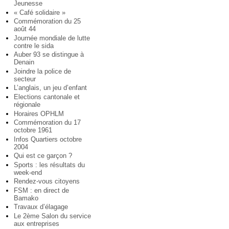
Jeunesse
« Café solidaire »
Commémoration du 25
août 44
Journée mondiale de lutte
contre le sida
Auber 93 se distingue à
Denain
Joindre la police de
secteur
L’anglais, un jeu d’enfant
Elections cantonale et
régionale
Horaires OPHLM
Commémoration du 17
octobre 1961
Infos Quartiers octobre
2004
Qui est ce garçon ?
Sports : les résultats du
week-end
Rendez-vous citoyens
FSM : en direct de
Bamako
Travaux d’élagage
Le 2ème Salon du service
aux entreprises