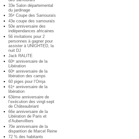
33e Salon départemental
du jardinage
35
Coupe des Samouraïs
e
43e coupe des samouraïs
50e anniversaire des
indépendances africaines
56 invitations pour 2
personnes à gagner pour
assister à UNIGHTED, la
nuit DJ
Jack RALITE
60
anniversaire de la
e
Libération
60
anniversaire de la
e
libération des camps
60 piges pour l’Omja
61
anniversaire de la
e
libération
63ème anniversaire de
l’exécution des vingt-sept
de Châteaubriant
66e anniversaire de la
Libération de Paris et
d’Aubervilliers
70e anniversaire de la
disparition de Marcel Reine
72 % des habitants