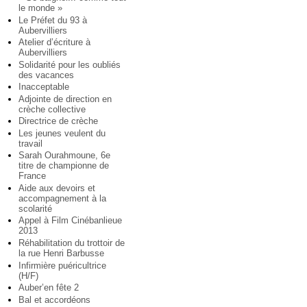
le monde »
Le Préfet du 93 à
Aubervilliers
Atelier d’écriture à
Aubervilliers
Solidarité pour les oubliés
des vacances
Inacceptable
Adjointe de direction en
crèche collective
Directrice de crèche
Les jeunes veulent du
travail
Sarah Ourahmoune, 6e
titre de championne de
France
Aide aux devoirs et
accompagnement à la
scolarité
Appel à Film Cinébanlieue
2013
Réhabilitation du trottoir de
la rue Henri Barbusse
Infirmière puéricultrice
(H/F)
Auber’en fête 2
Bal et accordéons