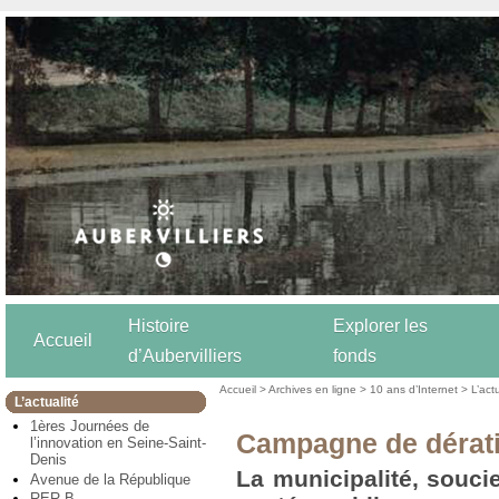
Histoire
Explorer les
Accueil
d’Aubervilliers
fonds
Accueil
>
Archives en ligne
>
10 ans d’Internet
>
L’act
L’actualité
1ères Journées de
Campagne de dérat
l’innovation en Seine-Saint-
Denis
La municipalité, souci
Avenue de la République
RER B