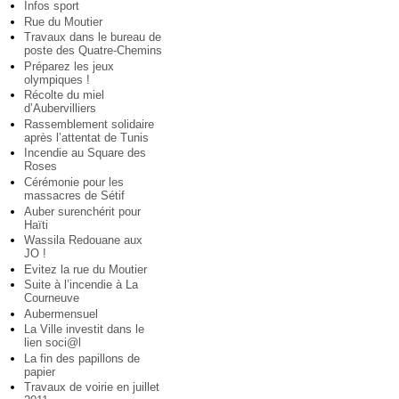
Infos sport
Rue du Moutier
Travaux dans le bureau de
poste des Quatre-Chemins
Préparez les jeux
olympiques !
Récolte du miel
d’Aubervilliers
Rassemblement solidaire
après l’attentat de Tunis
Incendie au Square des
Roses
Cérémonie pour les
massacres de Sétif
Auber surenchérit pour
Haïti
Wassila Redouane aux
JO !
Evitez la rue du Moutier
Suite à l’incendie à La
Courneuve
Aubermensuel
La Ville investit dans le
lien soci@l
La fin des papillons de
papier
Travaux de voirie en juillet