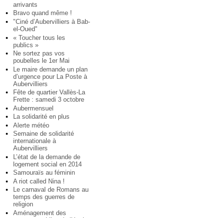
arrivants
Bravo quand même !
"Ciné d’Aubervilliers à Bab-
el-Oued"
« Toucher tous les
publics »
Ne sortez pas vos
poubelles le 1er Mai
Le maire demande un plan
d’urgence pour La Poste à
Aubervilliers
Fête de quartier Vallès-La
Frette : samedi 3 octobre
Aubermensuel
La solidarité en plus
Alerte météo
Semaine de solidarité
internationale à
Aubervilliers
L’état de la demande de
logement social en 2014
Samouraïs au féminin
A riot called Nina !
Le carnaval de Romans au
temps des guerres de
religion
Aménagement des