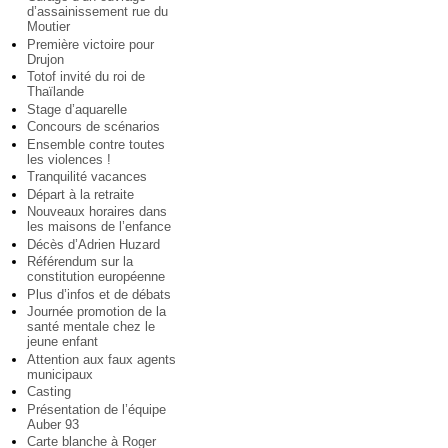
d’assainissement rue du
Moutier
Première victoire pour
Drujon
Totof invité du roi de
Thaïlande
Stage d’aquarelle
Concours de scénarios
Ensemble contre toutes
les violences !
Tranquilité vacances
Départ à la retraite
Nouveaux horaires dans
les maisons de l’enfance
Décès d’Adrien Huzard
Référendum sur la
constitution européenne
Plus d’infos et de débats
Journée promotion de la
santé mentale chez le
jeune enfant
Attention aux faux agents
municipaux
Casting
Présentation de l’équipe
Auber 93
Carte blanche à Roger