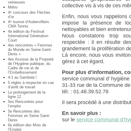
veineuses
collective vis à vis de ces 
Métro
4
concours des Flèches
e
Enfin, nous vous rappelons 
d’or
4
tournoi d’Aubervilliers
e
impose la présence de loc
CMA Tennis
nettoyables et bien entretenu
4e édition du Festival
Nous constatons trop sou
International Génération
Court
respectée : il en résulte des
4es rencontres « Femmes
grandement la prolifération d
du Monde en Seine-Saint-
Denis »
Là encore, nous vous invitons
4es Assises de la Propreté
gérez à cet égard.
de l’Hygiène publique, du
Cadre de vie et de
Pour plus d’information, co
l’Embellissement
4-1 au Sambola !
service communal d’ hygiène 
5 règles à respecter en cas
31-33 rue de la Commune de
d’arrêt de travail
tél. : 01.48.39.52.78
Le prolongement de la
ligne 12
5es Rencontres pour
Il sera procédé à une distribut
l’emploi
5e Rencontres des
En savoir plus :
Femmes en Seine Saint-
sur le
service communal d’hyg
Denis
6e édition des Mois de
l’Emploi