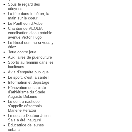
Sous le regard des
citoyens
La tête dans le béton, la
main sur le coeur
Le Panthéon d’Auber
Chantier de VEOLIA
canalisation d’eau potable
avenue Victor Hugo
Le Brésil comme si vous y
étiez
Joue contre joue
Auxiliaires de puériculture
Sports au féminin dans les
banlieues
Avis d’enquête publique
Le sport, c’est la santé !
Information et dépistage
Rénovation de la piste
d’athlétisme du Stade
Auguste Delaune
Le centre nautique
s’appelle désormais
Marlène Peratou
Le square Docteur Julien
Saiz a été inauguré
Educatrice de jeunes
enfants