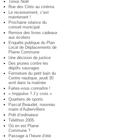
Tonus Noël
Rue des Cités au cinéma
Le recensement, c’est
maintenant !
Prochaine séance du
conseil municipal
Remise des livres cadeaux
aux écoliers
Enquête publique du Plan
Local de Déplacements de
Plaine Commune
Une décision de justice
Des prunes contre les
dépôts sauvages
Fermeture du petit bain du
Centre nautique, jeudi 30
avril dans la matinée
Faites-vous connaître !
« Imppulse ? J’y crois »
Quartiers de sports
Pascal Beaudet, nouveau
maire d’Aubervilliers
Prêt d’ordinateur
Téléthon 2005
Où en est Plaine
Commune ?
Passage à l’heure d’été