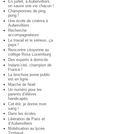
En juillet, à Aubervilliers,
on sauve une vie chacun !
Championnes de ping
pong !
Une école de cinéma à
Aubervilliers
Recherche
accompagnateurs
Le travail et le sérieux, ça
paye !
Rencontre citoyenne au
collège Rosa Luxemburg
Des experts à domicile
Indans’cité, champion de
France !
La brochure jeune public
est en ligne
Marché de Noël
Un numéro pour les
parents d’élèves
handicapés.
Cet été, je donne mon
sang !
Dans les écoles
Libération de Paris et
d’Aubervilliers
Mobilisation au lycée
Timbaud