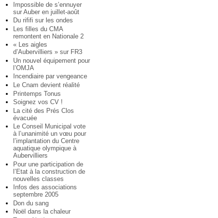
Impossible de s’ennuyer
sur Auber en juillet-août
Du rififi sur les ondes
Les filles du CMA
remontent en Nationale 2
« Les aigles
d’Aubervilliers » sur FR3
Un nouvel équipement pour
l’OMJA
Incendiaire par vengeance
Le Cnam devient réalité
Printemps Tonus
Soignez vos CV !
La cité des Prés Clos
évacuée
Le Conseil Municipal vote
à l’unanimité un vœu pour
l’implantation du Centre
aquatique olympique à
Aubervilliers
Pour une participation de
l’Etat à la construction de
nouvelles classes
Infos des associations
septembre 2005
Don du sang
Noël dans la chaleur