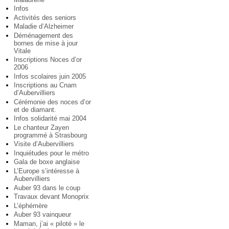
Infos
Activités des seniors
Maladie d’Alzheimer
Déménagement des
bornes de mise à jour
Vitale
Inscriptions Noces d’or
2006
Infos scolaires juin 2005
Inscriptions au Cnam
d’Aubervilliers
Cérémonie des noces d’or
et de diamant.
Infos solidarité mai 2004
Le chanteur Zayen
programmé à Strasbourg
Visite d’Aubervilliers
Inquiétudes pour le métro
Gala de boxe anglaise
L’Europe s’intéresse à
Aubervilliers
Auber 93 dans le coup
Travaux devant Monoprix
L’éphémère
Auber 93 vainqueur
Maman, j’ai « piloté » le