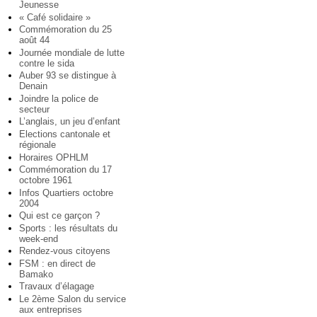
Jeunesse
« Café solidaire »
Commémoration du 25
août 44
Journée mondiale de lutte
contre le sida
Auber 93 se distingue à
Denain
Joindre la police de
secteur
L’anglais, un jeu d’enfant
Elections cantonale et
régionale
Horaires OPHLM
Commémoration du 17
octobre 1961
Infos Quartiers octobre
2004
Qui est ce garçon ?
Sports : les résultats du
week-end
Rendez-vous citoyens
FSM : en direct de
Bamako
Travaux d’élagage
Le 2ème Salon du service
aux entreprises