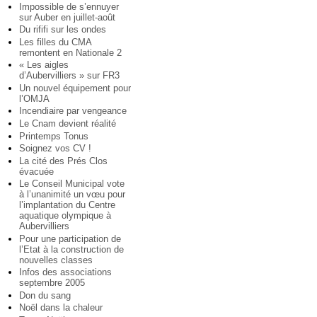
Impossible de s’ennuyer
sur Auber en juillet-août
Du rififi sur les ondes
Les filles du CMA
remontent en Nationale 2
« Les aigles
d’Aubervilliers » sur FR3
Un nouvel équipement pour
l’OMJA
Incendiaire par vengeance
Le Cnam devient réalité
Printemps Tonus
Soignez vos CV !
La cité des Prés Clos
évacuée
Le Conseil Municipal vote
à l’unanimité un vœu pour
l’implantation du Centre
aquatique olympique à
Aubervilliers
Pour une participation de
l’Etat à la construction de
nouvelles classes
Infos des associations
septembre 2005
Don du sang
Noël dans la chaleur