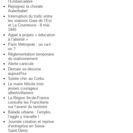
l’Embarcadère
Rejoignez la chorale
Auberbabel
Interruption du trafic entre
les stations Gare de l’Est
et La Courneuve - 8 mai
1945
Appel à projets « éducation
à l’altérité »
Paris Métropole : où va-t-
on ?
Réglementation temporaire
du stationnement
Alerte canicule
Demain se dessine
aujourd’hui
Soirée chic au Corbu
Le maire félicite trois
jeunes courageux
albertivillariens
La Région Ile-de-France
consulte les Franciliens
sur l’avenir du territoire
Balade urbaine : l’emploi,
l’agglo y travaille !
Journée création et reprise
d’entreprise en Seine-
Saint-Denis