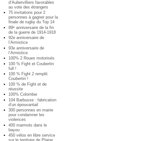
d’Aubervilliers favorables
au vote des étrangers
75 invitations pour 2
personnes à gagner pour la
finale de rugby du Top 14
89
anniversaire de la fin
e
de la guerre de 1914-1918
92e anniversaire de
l’Armistice
93e anniversaire de
l’Armistice
100% 2 Roues motorisés
100 % Fight et Coubertin
full !
100 % Fight 2 remplit
Coubertin !
100 % de Fight et de
réussite
100% Colombie
104 Barbusse : fabrication
d’un épouvantail
300 personnes en mairie
pour condamner les
violences
400 marmots dans le
bayou
450 vélos en libre service
sur le territoire de Plaine