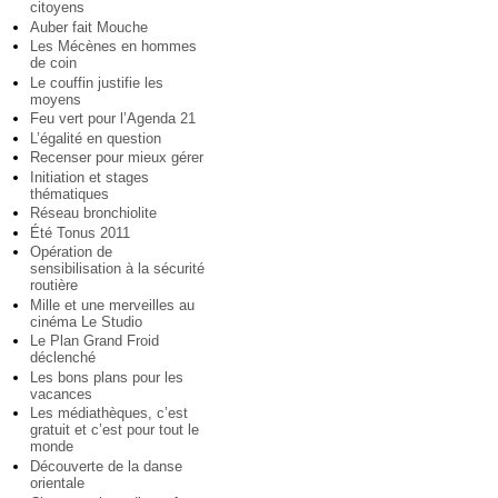
citoyens
Auber fait Mouche
Les Mécènes en hommes
de coin
Le couffin justifie les
moyens
Feu vert pour l’Agenda 21
L’égalité en question
Recenser pour mieux gérer
Initiation et stages
thématiques
Réseau bronchiolite
Été Tonus 2011
Opération de
sensibilisation à la sécurité
routière
Mille et une merveilles au
cinéma Le Studio
Le Plan Grand Froid
déclenché
Les bons plans pour les
vacances
Les médiathèques, c’est
gratuit et c’est pour tout le
monde
Découverte de la danse
orientale