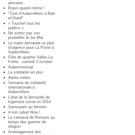
arrivants
Bravo quand même !
"Ciné d’Aubervilliers à Bab-
el-Oued"
« Toucher tous les
publics »
Ne sortez pas vos
poubelles le 1er Mai
Le maire demande un plan
d’urgence pour La Poste à
Aubervilliers
Fête de quartier Vallès-La
Frette : samedi 3 octobre
Aubermensuel
La solidarité en plus
Alerte météo
Semaine de solidarité
internationale à
Aubervilliers
L’état de la demande de
logement social en 2014
Samouraïs au féminin
A riot called Nina !
Le carnaval de Romans au
temps des guerres de
religion
Aménagement des