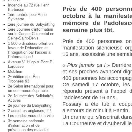
Incendie au 72 rue Henri
Près de 400 personne
Barbusse
1ère rentrée pour Anne
octobre à la manifesta
Sylvestre
mémoire de l’adolesc
1ère journée du Babysitting
semaine plus tôt.
1ère Journée d’information
sur le Cancer Colorectal en
Seine-Saint-Denis
Près de 400 personnes ont
1 500 ordinateurs offert en
manifestation silencieuse o
faveur de l’éducation et
l’intégration par l’accès à
16 ans, assassiné une semain
l’informatique !
Avenue V. Hugo & Pont P.
«
Plus jamais ça !
» Derrière
Larousse
et ses proches avancent dign
Mobilien
2
édition des Éco
e
400 personnes les accompagne
Trophées 93
Ce samedi 17 octobre, les q
2e Salon international pour
répondu présent à l’appel 
un commerce équitable
2e Journée des Solidarités
l’adolescent de 16 ans.
Actives
Fossary a été tué à coup
2e journée du Babysitting
alentours de minuit à Pantin.
2 assiettes anglaises, 2 !
Les rendez-vous de la ville
Un drame qui s’inscrirait dans
3
semaine nationale
e
La Courneuve et d’Aubervillier
d’information et de
prévention des maladies