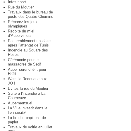
Infos sport
Rue du Moutier
Travaux dans le bureau de
poste des Quatre-Chemins
Préparez les jeux
olympiques !
Récolte du miel
d’Aubervilliers
Rassemblement solidaire
après l’attentat de Tunis
Incendie au Square des
Roses
Cérémonie pour les
massacres de Sétif
Auber surenchérit pour
Haïti
Wassila Redouane aux
JO !
Evitez la rue du Moutier
Suite à l’incendie à La
Courneuve
Aubermensuel
La Ville investit dans le
lien soci@l
La fin des papillons de
papier
Travaux de voirie en juillet