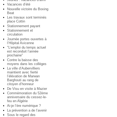
Vacances d’été
Nouvelle victoire du Boxing
Beat
Les travaux sont terminés
place Cottin
Stationnement payant
Stationnement et
circulation
Journée portes ouvertes à
l’Hôpital Avicenne
"L’emploi du temps actuel
est reconduit l’année
prochaine"
Contre la baisse des
moyens dans les collèges
La ville d’Aubervilliers
maintient avec fierté
l’élévation de Marwan
Barghouti au rang de
citoyen d’honneur
De Visu en visite à Mazier
Commémoration du 52ème
anniversaire du cessez-le-
feu en Algérie
Ai-je l’ère numérique ?
La prévention a de l’avenir
Sous le regard des