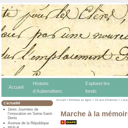
Histoire
Explorer les
Accueil
d’Aubervilliers
fonds
Accueil
>
Archives en ligne
>
10 ans d’Internet
>
L’act
L’actualité
1ères Journées de
Marche à la mémoir
l’innovation en Seine-Saint-
Denis
Avenue de la République
RER B