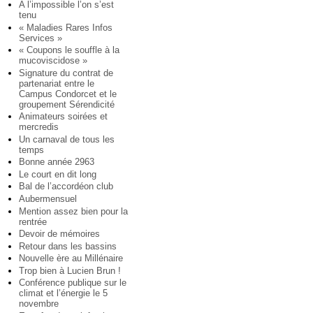
A l’impossible l’on s’est
tenu
« Maladies Rares Infos
Services »
« Coupons le souffle à la
mucoviscidose »
Signature du contrat de
partenariat entre le
Campus Condorcet et le
groupement Sérendicité
Animateurs soirées et
mercredis
Un carnaval de tous les
temps
Bonne année 2963
Le court en dit long
Bal de l’accordéon club
Aubermensuel
Mention assez bien pour la
rentrée
Devoir de mémoires
Retour dans les bassins
Nouvelle ère au Millénaire
Trop bien à Lucien Brun !
Conférence publique sur le
climat et l’énergie le 5
novembre