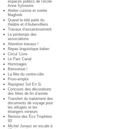
espaces publics de l’école
Anne Sylvestre
Atelier cuisine et soirée
Maghreb
Quand la télé parle du
théâtre et d’Aubervilliers
Travaux d’assainissement
Le printemps des
associations
Attention travaux !
Repas linguistique italien
Circul ’Livre
Le Parc Canal
Hommages
Bienvenue !
La fête du centre-ville
Proxi-emploi
Rejoignez Sol En Si
Concours des décorations
des fêtes de fin d’année
Transfert du traitement des
documents de voyage pour
les réfugiés et les
étrangers mineurs
Remise des Éco Trophées
93
Michel Jonasz en escale à