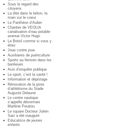
Sous le regard des
citoyens
La tête dans le béton, la
main sur le coeur
Le Panthéon d’Auber
Chantier de VEOLIA
canalisation d’eau potable
avenue Victor Hugo
Le Brésil comme si vous y
étiez
Joue contre joue
Auxiliaires de puériculture
Sports au féminin dans les
banlieues
Avis d’enquête publique
Le sport, c’est la santé !
Information et dépistage
Rénovation de la piste
d’athlétisme du Stade
Auguste Delaune
Le centre nautique
s’appelle désormais
Marlène Peratou
Le square Docteur Julien
Saiz a été inauguré
Educatrice de jeunes
enfants