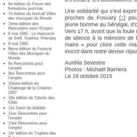
6e édition du Forum des
formations post-bac
Une solidarité qui s’est expr
7e édition du festival Villes
proches de Fossary
[
1
]
pour
des musiques du Monde
7ème édition des
jeune homme au Sénégal, d’où 
Rencontres pour l’Emploi
Vers 17 h, avant que la foule
8 mai 1945 : Le massacre
de silence à la mémoire de l
de Sétif, Guelma, Kherrata
8 mai 1945
maire «
pour clore cette mar
8ème édition du Festival
inscrit dans notre devise répu
Villes des Musiques du
Monde
Aurélia Sevestre
8e Rencontres pour
l’emploi
Photos : Michaël Barriera
9es Rencontres pour
Le 19 octobre 2015
l’emploi
10ème édition du
Challenge de la Création
2007
10e édition de Talents des
Cités
11e Salon du diabète
11es Rencontres pour
l’emploi
13es Rencontres pour
l’emploi
14
édition du Trophée des
e