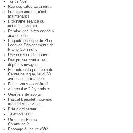
Tonus Noël
Rue des Cités au cinéma
Le recensement, c’est
maintenant !
Prochaine séance du
conseil municipal
Remise des livres cadeaux
aux écoliers
Enquête publique du Plan
Local de Déplacements de
Plaine Commune
Une décision de justice
Des prunes contre les
dépôts sauvages
Fermeture du petit bain du
Centre nautique, jeudi 30
avril dans la matinée
Faites-vous connaître !
« Imppulse ? J’y crois »
Quartiers de sports
Pascal Beaudet, nouveau
maire d’Aubervilliers
Prêt d’ordinateur
Téléthon 2005
Où en est Plaine
Commune ?
Passage à l’heure d’été