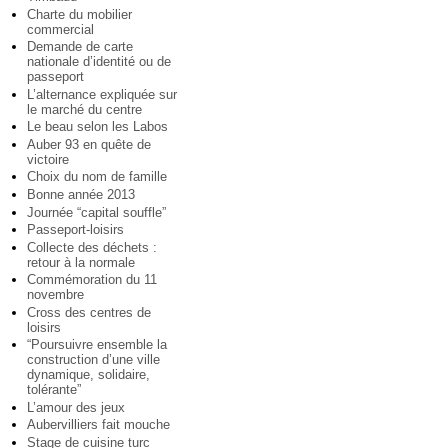
Charte du mobilier
commercial
Demande de carte
nationale d’identité ou de
passeport
L’alternance expliquée sur
le marché du centre
Le beau selon les Labos
Auber 93 en quête de
victoire
Choix du nom de famille
Bonne année 2013
Journée “capital souffle”
Passeport-loisirs
Collecte des déchets :
retour à la normale
Commémoration du 11
novembre
Cross des centres de
loisirs
“Poursuivre ensemble la
construction d’une ville
dynamique, solidaire,
tolérante”
L’amour des jeux
Aubervilliers fait mouche
Stage de cuisine turc