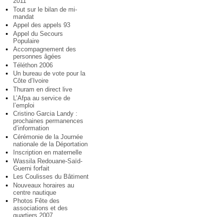
2011
Tout sur le bilan de mi-
mandat
Appel des appels 93
Appel du Secours
Populaire
Accompagnement des
personnes âgées
Téléthon 2006
Un bureau de vote pour la
Côte d’Ivoire
Thuram en direct live
L’Afpa au service de
l’emploi
Cristino Garcia Landy :
prochaines permanences
d’information
Cérémonie de la Journée
nationale de la Déportation
Inscription en maternelle
Wassila Redouane-Saïd-
Guerni forfait
Les Coulisses du Bâtiment
Nouveaux horaires au
centre nautique
Photos Fête des
associations et des
quartiers 2007