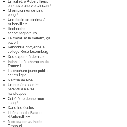
En juillet, à Aubervilliers,
on sauve une vie chacun !
Championnes de ping
pong !
Une école de cinéma à
Aubervilliers
Recherche
accompagnateurs
Le travail et le sérieux, ça
paye !
Rencontre citoyenne au
collège Rosa Luxemburg
Des experts à domicile
Indans’cité, champion de
France !
La brochure jeune public
est en ligne
Marché de Noël
Un numéro pour les
parents d’élèves
handicapés.
Cet été, je donne mon
sang !
Dans les écoles
Libération de Paris et
d’Aubervilliers
Mobilisation au lycée
Timbaud