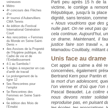
Parti peu après 15 h de la 
veineuses
Métro
victime, le cortège a remon
4
concours des Flèches
e
République, jusqu’à la plac
d’or
dignité, sans tension, comme l
4
tournoi d’Aubervilliers
e
CMA Tennis
«
Nous voudrions que des ge
4e édition du Festival
nulle part. On ne veut pas qu
International Génération
Court
cela continue. Aujourd’hui, un
4es rencontres « Femmes
ce drame. Maintenant, il faut
du Monde en Seine-Saint-
justice faire son travail
», a
Denis »
4es Assises de la Propreté
Mamadou Coulibaly, militant as
de l’Hygiène publique, du
Cadre de vie et de
Unis face au drame
l’Embellissement
4-1 au Sambola !
Cet appel au calme a été re
5 règles à respecter en cas
concernées, également prése
d’arrêt de travail
Bertrand Kern pour Pantin et
Le prolongement de la
ligne 12
la mort d’un adolescent, quel 
5es Rencontres pour
l’on vienne et d’où que l’on s
l’emploi
Pascal Beaudet.
La colère e
5e Rencontres des
Femmes en Seine Saint-
nous devons rester solidai
Denis
reproduise pas, en puisant da
6e édition des Mois de
l’Emploi
les écoles, les associations, l