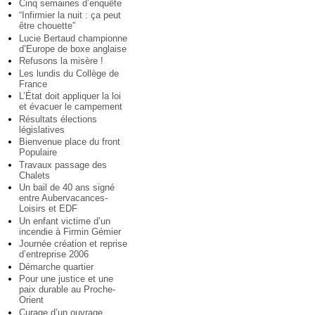
Cinq semaines d’enquête
“Infirmier la nuit : ça peut
être chouette”
Lucie Bertaud championne
d’Europe de boxe anglaise
Refusons la misère !
Les lundis du Collège de
France
L’État doit appliquer la loi
et évacuer le campement
Résultats élections
législatives
Bienvenue place du front
Populaire
Travaux passage des
Chalets
Un bail de 40 ans signé
entre Aubervacances-
Loisirs et EDF
Un enfant victime d’un
incendie à Firmin Gémier
Journée création et reprise
d’entreprise 2006
Démarche quartier
Pour une justice et une
paix durable au Proche-
Orient
Curage d’un ouvrage