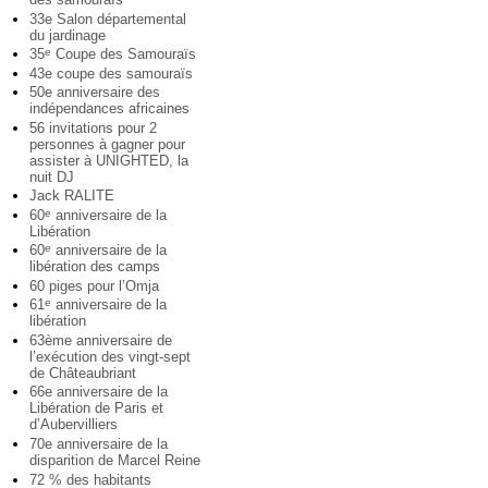
33e Salon départemental
du jardinage
35
Coupe des Samouraïs
e
43e coupe des samouraïs
50e anniversaire des
indépendances africaines
56 invitations pour 2
personnes à gagner pour
assister à UNIGHTED, la
nuit DJ
Jack RALITE
60
anniversaire de la
e
Libération
60
anniversaire de la
e
libération des camps
60 piges pour l’Omja
61
anniversaire de la
e
libération
63ème anniversaire de
l’exécution des vingt-sept
de Châteaubriant
66e anniversaire de la
Libération de Paris et
d’Aubervilliers
70e anniversaire de la
disparition de Marcel Reine
72 % des habitants