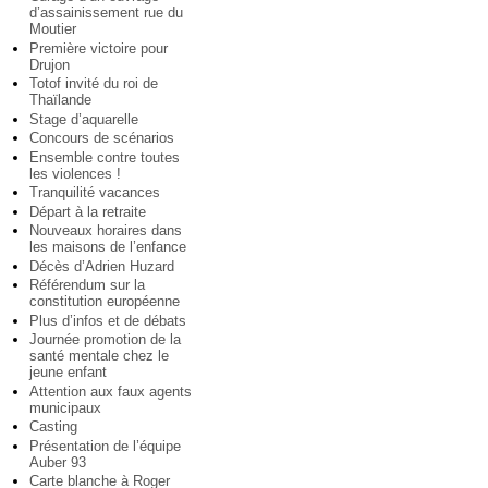
d’assainissement rue du
Moutier
Première victoire pour
Drujon
Totof invité du roi de
Thaïlande
Stage d’aquarelle
Concours de scénarios
Ensemble contre toutes
les violences !
Tranquilité vacances
Départ à la retraite
Nouveaux horaires dans
les maisons de l’enfance
Décès d’Adrien Huzard
Référendum sur la
constitution européenne
Plus d’infos et de débats
Journée promotion de la
santé mentale chez le
jeune enfant
Attention aux faux agents
municipaux
Casting
Présentation de l’équipe
Auber 93
Carte blanche à Roger