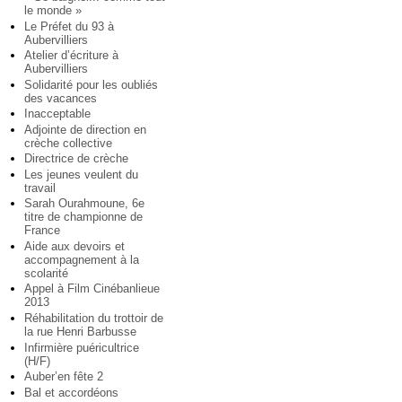
le monde »
Le Préfet du 93 à
Aubervilliers
Atelier d’écriture à
Aubervilliers
Solidarité pour les oubliés
des vacances
Inacceptable
Adjointe de direction en
crèche collective
Directrice de crèche
Les jeunes veulent du
travail
Sarah Ourahmoune, 6e
titre de championne de
France
Aide aux devoirs et
accompagnement à la
scolarité
Appel à Film Cinébanlieue
2013
Réhabilitation du trottoir de
la rue Henri Barbusse
Infirmière puéricultrice
(H/F)
Auber’en fête 2
Bal et accordéons