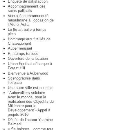
Enquête de satisfaction
Accompagnement des
soins palliatifs
Voeux à la communauté
musulmane à l’occasion de
l’Aïd-el-Adha
Le 9e art bulle à temps
plein
Hommage aux fusillés de
Chateaubriant
Aubermensuel
Printemps tonique
Ouverture de la location
Urban Football débarque à
Forest Hill
Bienvenue à Auberwood
Scénographie dans
l’espace
Une autre ville est possible
"Aubervilliers solidaire
avec le monde, pour la
réalisation des Objectifs du
Millénaire pour le
Développement"- Appel à
projets 2010
Décès de l’acteur Yasmine
Belmadi
« Se baigner... comme tout