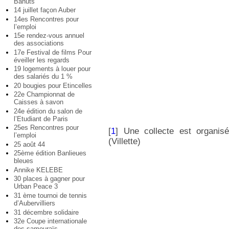
Bahuts
14 juillet façon Auber
14es Rencontres pour
l’emploi
15e rendez-vous annuel
des associations
17e Festival de films Pour
éveiller les regards
19 logements à louer pour
des salariés du 1 %
20 bougies pour Etincelles
22e Championnat de
Caisses à savon
24e édition du salon de
l’Etudiant de Paris
25es Rencontres pour
[
1
]
Une collecte est organis
l’emploi
(Villette)
25 août 44
25ème édition Banlieues
bleues
Annike KELEBE
30 places à gagner pour
Urban Peace 3
31 ème tournoi de tennis
d’Aubervilliers
31 décembre solidaire
32e Coupe internationale
des samouraïs