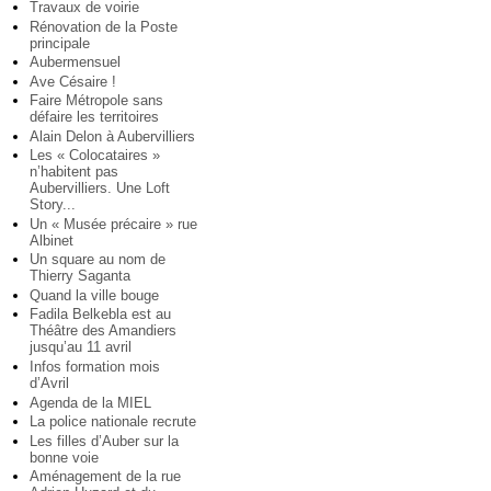
Travaux de voirie
Rénovation de la Poste
principale
Aubermensuel
Ave Césaire !
Faire Métropole sans
défaire les territoires
Alain Delon à Aubervilliers
Les « Colocataires »
n’habitent pas
Aubervilliers. Une Loft
Story...
Un « Musée précaire » rue
Albinet
Un square au nom de
Thierry Saganta
Quand la ville bouge
Fadila Belkebla est au
Théâtre des Amandiers
jusqu’au 11 avril
Infos formation mois
d’Avril
Agenda de la MIEL
La police nationale recrute
Les filles d’Auber sur la
bonne voie
Aménagement de la rue