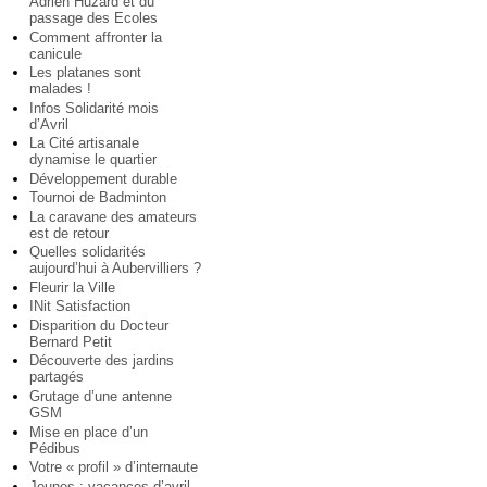
Adrien Huzard et du
passage des Ecoles
Comment affronter la
canicule
Les platanes sont
malades !
Infos Solidarité mois
d’Avril
La Cité artisanale
dynamise le quartier
Développement durable
Tournoi de Badminton
La caravane des amateurs
est de retour
Quelles solidarités
aujourd’hui à Aubervilliers ?
Fleurir la Ville
INit Satisfaction
Disparition du Docteur
Bernard Petit
Découverte des jardins
partagés
Grutage d’une antenne
GSM
Mise en place d’un
Pédibus
Votre « profil » d’internaute
Jeunes : vacances d’avril