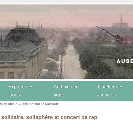
Explorer les
Archives en
L’atelier des
fonds
ligne
archives
es en ligne
>
10 ans d’Internet
>
L’actualité
 solidaire, solisphère et concert de rap