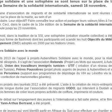
ge solidaire et une solisphère se sont tenus sur la place de l
la Semaine de la solidarité internationale, samedi 16 novembre.
ine d’association de migrants et de solidarité internationale se sont réunie
sur la place de la mairie, au sein d’un
idaire. Leur objectif? Faire connaître leur action et partager leurs valeurs liées à 
er. Ceci, dans le cadre de la 16e édition de la
Semaine de la solidarité internati
oule jusqu’au 23 novembre.
roid, dans la tradition de la SSI, une solisphère (création visuelle collective) a é
 sous forme de flashmob dont les participants ont scandé les huit
Objectifs du Mill
ppement
(OMD) adoptés en 2000 par les Nations Unies.
ers Solidaire avec le monde
ts 2013 de l’appel à projets Aubervilliers Solidaire avec le monde, pour la réal
é désignés. Il s’agit de l’association
Rebonds
(Projet Les Mots qui sauvent, à Aube
l),
Union des travailleurs immigrés tunisien - UTIT
( création d’un réseau de
en Tunisie),
Frères Poussières
(projet photo auprès de jeunes à Aubervilliers et e
es Personnes
(support aux programmes de dépistage du VIH au Lésotho via la r
de confection de marionnettes géantes).
es projets des lauréats 2012 a été présenté. L’aide à la création de micro-entrepri
de longue durée par l’association de migrants
UGDO
, qui intervient à Ouidah 
ois femmes de créer leurs propres activités de coiffure, imprimerie et couture.
le débat sur l’engagement des jeunes à l’international a fait salle pleine, et le fil
e
Yann-Arthus Bertrand
, a été projeté.
e de jeunes qui vont bientôt partir en Afrique du Sud pour effectuer un chantier so