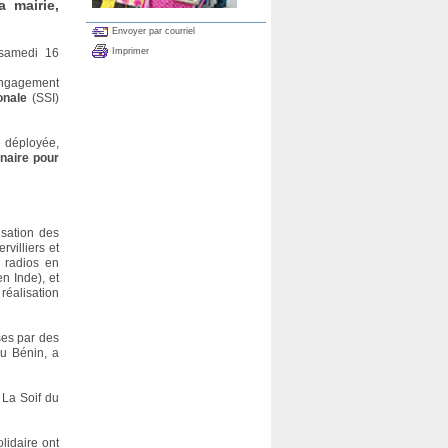
a mairie,
Envoyer par courriel
Imprimer
s samedi 16
l’engagement
onale
(SSI)
té déployée,
énaire pour
isation des
rvilliers et
 radios en
n Inde), et
éalisation
ses par des
au Bénin, a
m La Soif du
lidaire ont