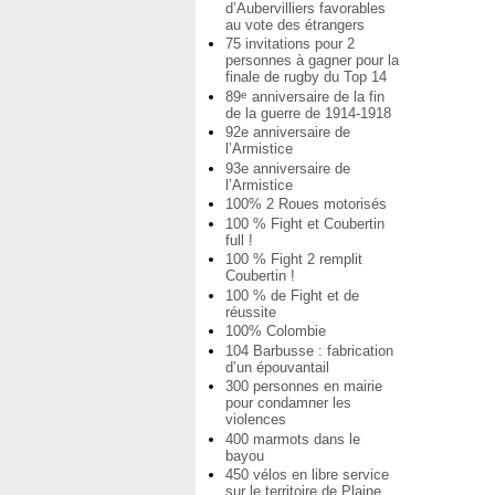
d’Aubervilliers favorables
au vote des étrangers
75 invitations pour 2
personnes à gagner pour la
finale de rugby du Top 14
89
anniversaire de la fin
e
de la guerre de 1914-1918
92e anniversaire de
l’Armistice
93e anniversaire de
l’Armistice
100% 2 Roues motorisés
100 % Fight et Coubertin
full !
100 % Fight 2 remplit
Coubertin !
100 % de Fight et de
réussite
100% Colombie
104 Barbusse : fabrication
d’un épouvantail
300 personnes en mairie
pour condamner les
violences
400 marmots dans le
bayou
450 vélos en libre service
sur le territoire de Plaine