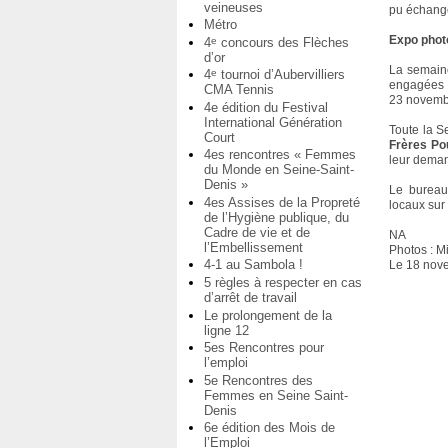
veineuses
pu échang
Métro
Expo photo
4
concours des Flèches
e
d’or
La semaine
4
tournoi d’Aubervilliers
e
engagées o
CMA Tennis
23 novemb
4e édition du Festival
International Génération
Toute la S
Court
Frères Po
4es rencontres « Femmes
leur deman
du Monde en Seine-Saint-
Denis »
Le bureau
4es Assises de la Propreté
locaux sur
de l’Hygiène publique, du
Cadre de vie et de
NA
l’Embellissement
Photos : M
4-1 au Sambola !
Le 18 nov
5 règles à respecter en cas
d’arrêt de travail
Le prolongement de la
ligne 12
5es Rencontres pour
l’emploi
5e Rencontres des
Femmes en Seine Saint-
Denis
6e édition des Mois de
l’Emploi