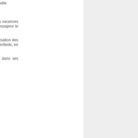
udie.
es vacances
voyageur le
ciation des
enfants, en
n dans ses