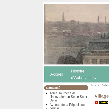
Histoire
Accueil
d’Aubervilliers
Accueil
>
Archiv
L’actualité
1ères Journées de
Village
l’innovation en Seine-Saint-
Denis
Avenue de la République
RER B