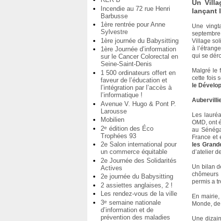
Un Villa
Incendie au 72 rue Henri
lançant 
Barbusse
1ère rentrée pour Anne
Une vingta
Sylvestre
septembre 
1ère journée du Babysitting
Village sol
à l’étrang
1ère Journée d’information
qui se dér
sur le Cancer Colorectal en
Seine-Saint-Denis
Malgré le f
1 500 ordinateurs offert en
cette fois
faveur de l’éducation et
le Dévelo
l’intégration par l’accès à
l’informatique !
Aubervilli
Avenue V. Hugo & Pont P.
Larousse
Les lauréa
Mobilien
OMD, ont ét
2
édition des Éco
e
au Sénéga
Trophées 93
France et 
2e Salon international pour
les Grand
un commerce équitable
d’atelier 
2e Journée des Solidarités
Un bilan d
Actives
chômeurs 
2e journée du Babysitting
permis a tr
2 assiettes anglaises, 2 !
Les rendez-vous de la ville
En mairie, 
3
semaine nationale
e
Monde, d
d’information et de
prévention des maladies
Une dizain