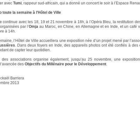
er avec
Tumi
, rappeur sud-africain, qui a donné un concert le soir à l’Espace Rena
 toute la semaine à l’Hôtel de Ville
 continue avec les 18, 19 et 21 novembre à 18h, à l’Opéra Bleu, la restitution d
rganisées par l’
Omja
au Maroc, en Chine, en Allemagne et en Inde, et un café 
re à 14h.
emaine, l’Hôtel de Ville accueillera une exposition née d’un projet mené par l’asso
ussières
. Dans deux foyers en Inde, des appareils photos ont été confiés à des 
dant de capter leur quotidien.
 des associations organise également, jusqu’au 25 novembre, une expositio
 l’avancée des
Objectifs du Millénaire pour le Développement
.
ickaël Barriera
embre 2013