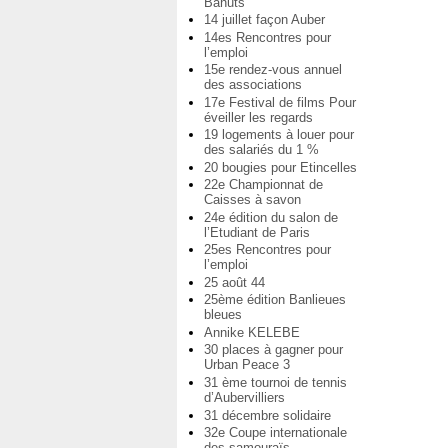
Bahuts
14 juillet façon Auber
14es Rencontres pour
l’emploi
15e rendez-vous annuel
des associations
17e Festival de films Pour
éveiller les regards
19 logements à louer pour
des salariés du 1 %
20 bougies pour Etincelles
22e Championnat de
Caisses à savon
24e édition du salon de
l’Etudiant de Paris
25es Rencontres pour
l’emploi
25 août 44
25ème édition Banlieues
bleues
Annike KELEBE
30 places à gagner pour
Urban Peace 3
31 ème tournoi de tennis
d’Aubervilliers
31 décembre solidaire
32e Coupe internationale
des samouraïs