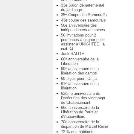
33e Salon départemental
du jardinage
35
Coupe des Samouraïs
e
43e coupe des samouraïs
50e anniversaire des
indépendances africaines
56 invitations pour 2
personnes à gagner pour
assister à UNIGHTED, la
nuit DJ
Jack RALITE
60
anniversaire de la
e
Libération
60
anniversaire de la
e
libération des camps
60 piges pour l’Omja
61
anniversaire de la
e
libération
63ème anniversaire de
l’exécution des vingt-sept
de Châteaubriant
66e anniversaire de la
Libération de Paris et
d’Aubervilliers
70e anniversaire de la
disparition de Marcel Reine
72 % des habitants