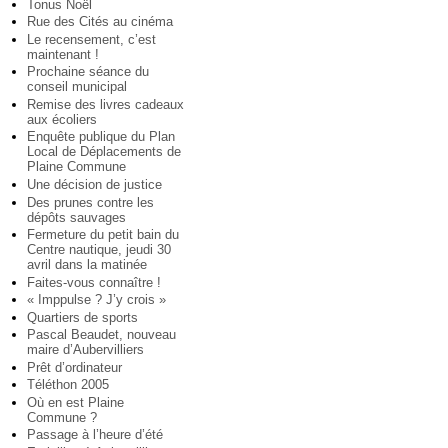
Tonus Noël
Rue des Cités au cinéma
Le recensement, c’est
maintenant !
Prochaine séance du
conseil municipal
Remise des livres cadeaux
aux écoliers
Enquête publique du Plan
Local de Déplacements de
Plaine Commune
Une décision de justice
Des prunes contre les
dépôts sauvages
Fermeture du petit bain du
Centre nautique, jeudi 30
avril dans la matinée
Faites-vous connaître !
« Imppulse ? J’y crois »
Quartiers de sports
Pascal Beaudet, nouveau
maire d’Aubervilliers
Prêt d’ordinateur
Téléthon 2005
Où en est Plaine
Commune ?
Passage à l’heure d’été