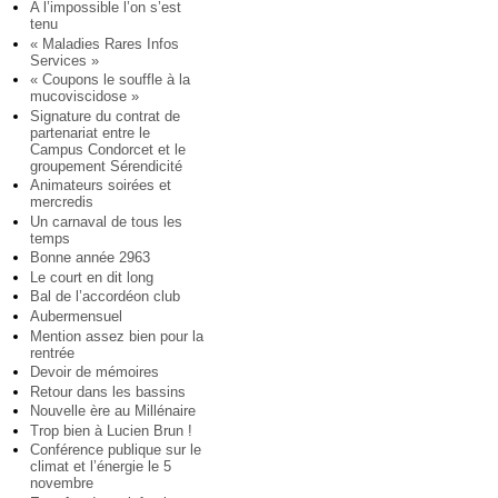
A l’impossible l’on s’est
tenu
« Maladies Rares Infos
Services »
« Coupons le souffle à la
mucoviscidose »
Signature du contrat de
partenariat entre le
Campus Condorcet et le
groupement Sérendicité
Animateurs soirées et
mercredis
Un carnaval de tous les
temps
Bonne année 2963
Le court en dit long
Bal de l’accordéon club
Aubermensuel
Mention assez bien pour la
rentrée
Devoir de mémoires
Retour dans les bassins
Nouvelle ère au Millénaire
Trop bien à Lucien Brun !
Conférence publique sur le
climat et l’énergie le 5
novembre