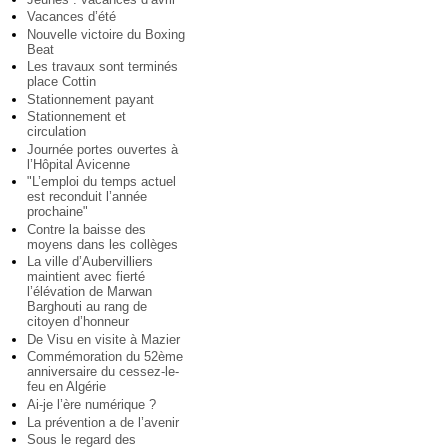
Vacances d’été
Nouvelle victoire du Boxing
Beat
Les travaux sont terminés
place Cottin
Stationnement payant
Stationnement et
circulation
Journée portes ouvertes à
l’Hôpital Avicenne
"L’emploi du temps actuel
est reconduit l’année
prochaine"
Contre la baisse des
moyens dans les collèges
La ville d’Aubervilliers
maintient avec fierté
l’élévation de Marwan
Barghouti au rang de
citoyen d’honneur
De Visu en visite à Mazier
Commémoration du 52ème
anniversaire du cessez-le-
feu en Algérie
Ai-je l’ère numérique ?
La prévention a de l’avenir
Sous le regard des