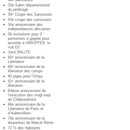
33e Salon départemental
du jardinage
35
Coupe des Samouraïs
e
43e coupe des samouraïs
50e anniversaire des
indépendances africaines
56 invitations pour 2
personnes à gagner pour
assister à UNIGHTED, la
nuit DJ
Jack RALITE
60
anniversaire de la
e
Libération
60
anniversaire de la
e
libération des camps
60 piges pour l’Omja
61
anniversaire de la
e
libération
63ème anniversaire de
l’exécution des vingt-sept
de Châteaubriant
66e anniversaire de la
Libération de Paris et
d’Aubervilliers
70e anniversaire de la
disparition de Marcel Reine
72 % des habitants