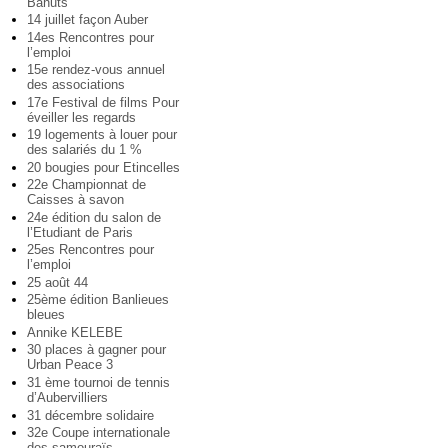
Bahuts
14 juillet façon Auber
14es Rencontres pour
l’emploi
15e rendez-vous annuel
des associations
17e Festival de films Pour
éveiller les regards
19 logements à louer pour
des salariés du 1 %
20 bougies pour Etincelles
22e Championnat de
Caisses à savon
24e édition du salon de
l’Etudiant de Paris
25es Rencontres pour
l’emploi
25 août 44
25ème édition Banlieues
bleues
Annike KELEBE
30 places à gagner pour
Urban Peace 3
31 ème tournoi de tennis
d’Aubervilliers
31 décembre solidaire
32e Coupe internationale
des samouraïs