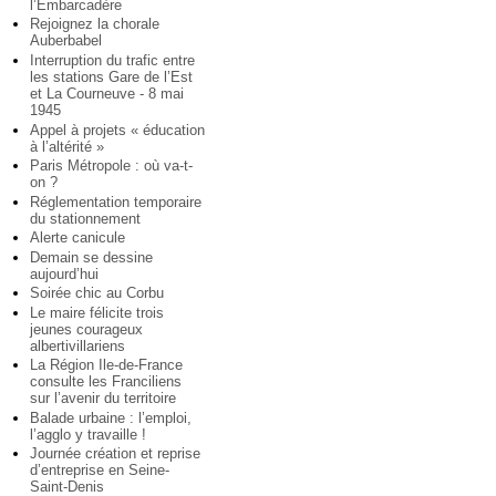
l’Embarcadère
Rejoignez la chorale
Auberbabel
Interruption du trafic entre
les stations Gare de l’Est
et La Courneuve - 8 mai
1945
Appel à projets « éducation
à l’altérité »
Paris Métropole : où va-t-
on ?
Réglementation temporaire
du stationnement
Alerte canicule
Demain se dessine
aujourd’hui
Soirée chic au Corbu
Le maire félicite trois
jeunes courageux
albertivillariens
La Région Ile-de-France
consulte les Franciliens
sur l’avenir du territoire
Balade urbaine : l’emploi,
l’agglo y travaille !
Journée création et reprise
d’entreprise en Seine-
Saint-Denis