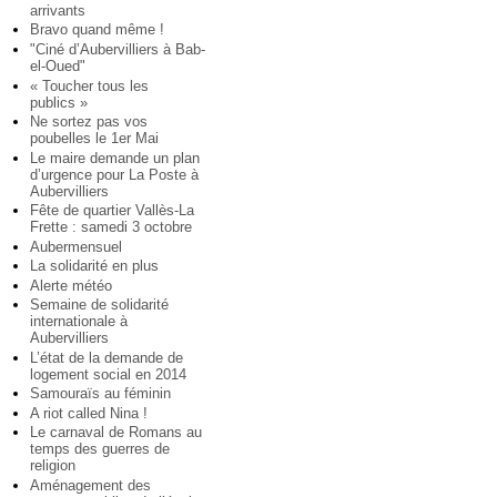
arrivants
Bravo quand même !
"Ciné d’Aubervilliers à Bab-
el-Oued"
« Toucher tous les
publics »
Ne sortez pas vos
poubelles le 1er Mai
Le maire demande un plan
d’urgence pour La Poste à
Aubervilliers
Fête de quartier Vallès-La
Frette : samedi 3 octobre
Aubermensuel
La solidarité en plus
Alerte météo
Semaine de solidarité
internationale à
Aubervilliers
L’état de la demande de
logement social en 2014
Samouraïs au féminin
A riot called Nina !
Le carnaval de Romans au
temps des guerres de
religion
Aménagement des