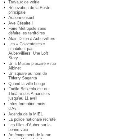
Travaux de voirie
Rénovation de la Poste
principale
Aubermensuel
Ave Césaire !
Faire Métropole sans
défaire les territoires
Alain Delon à Aubervilliers
Les « Colocataires »
n’habitent pas
Aubervilliers. Une Loft
Story...
Un « Musée précaire » rue
Albinet
Un square au nom de
Thierry Saganta
Quand la ville bouge
Fadila Belkebla est au
Théâtre des Amandiers
jusqu’au 11 avril
Infos formation mois
d’Avril
Agenda de la MIEL
La police nationale recrute
Les filles d’Auber sur la
bonne voie
Aménagement de la rue