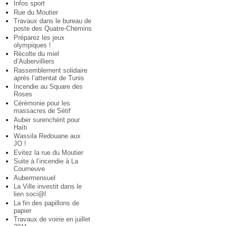
Infos sport
Rue du Moutier
Travaux dans le bureau de
poste des Quatre-Chemins
Préparez les jeux
olympiques !
Récolte du miel
d’Aubervilliers
Rassemblement solidaire
après l’attentat de Tunis
Incendie au Square des
Roses
Cérémonie pour les
massacres de Sétif
Auber surenchérit pour
Haïti
Wassila Redouane aux
JO !
Evitez la rue du Moutier
Suite à l’incendie à La
Courneuve
Aubermensuel
La Ville investit dans le
lien soci@l
La fin des papillons de
papier
Travaux de voirie en juillet