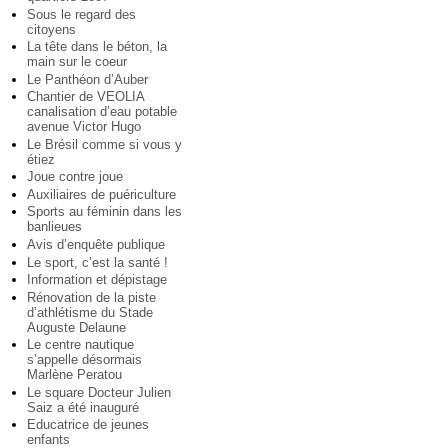
Sous le regard des
citoyens
La tête dans le béton, la
main sur le coeur
Le Panthéon d’Auber
Chantier de VEOLIA
canalisation d’eau potable
avenue Victor Hugo
Le Brésil comme si vous y
étiez
Joue contre joue
Auxiliaires de puériculture
Sports au féminin dans les
banlieues
Avis d’enquête publique
Le sport, c’est la santé !
Information et dépistage
Rénovation de la piste
d’athlétisme du Stade
Auguste Delaune
Le centre nautique
s’appelle désormais
Marlène Peratou
Le square Docteur Julien
Saiz a été inauguré
Educatrice de jeunes
enfants