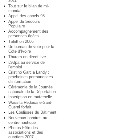
2011
Tout sur le bilan de mi-
mandat
Appel des appels 93
Appel du Secours
Populaire
Accompagnement des
personnes âgées
Téléthon 2006
Un bureau de vote pour la
Côte d’Ivoire
Thuram en direct live
L’Afpa au service de
l’emploi
Cristino Garcia Landy :
prochaines permanences
d’information
Cérémonie de la Journée
nationale de la Déportation
Inscription en maternelle
Wassila Redouane-Saïd-
Guerni forfait
Les Coulisses du Bâtiment
Nouveaux horaires au
centre nautique
Photos Fête des
associations et des
quartiers 2007