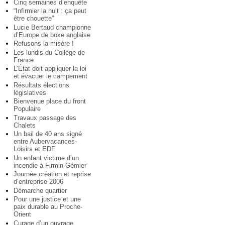
Cinq semaines d’enquête
“Infirmier la nuit : ça peut
être chouette”
Lucie Bertaud championne
d’Europe de boxe anglaise
Refusons la misère !
Les lundis du Collège de
France
L’État doit appliquer la loi
et évacuer le campement
Résultats élections
législatives
Bienvenue place du front
Populaire
Travaux passage des
Chalets
Un bail de 40 ans signé
entre Aubervacances-
Loisirs et EDF
Un enfant victime d’un
incendie à Firmin Gémier
Journée création et reprise
d’entreprise 2006
Démarche quartier
Pour une justice et une
paix durable au Proche-
Orient
Curage d’un ouvrage