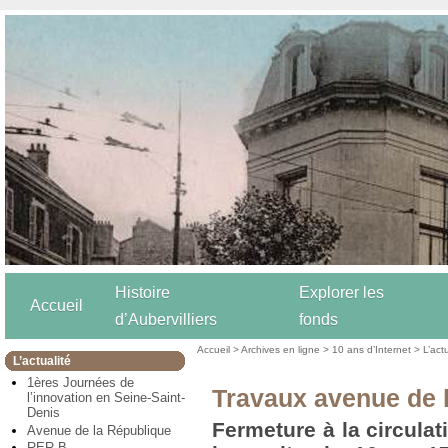
Histoire
Explorer les
Accueil
d’Aubervilliers
fonds
Accueil
>
Archives en ligne
>
10 ans d’Internet
>
L’act
L’actualité
1ères Journées de
Travaux avenue de 
l’innovation en Seine-Saint-
Denis
Fermeture à la circula
Avenue de la République
RER B