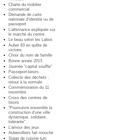
Charte du mobilier
commercial
Demande de carte
nationale d’identité ou de
passeport
L’alternance expliquée sur
le marché du centre
Le beau selon les Labos
Auber 93 en quête de
victoire
Choix du nom de famille
Bonne année 2013
Journée “capital souffle”
Passeport-loisirs
Collecte des déchets :
retour à la normale
Commémoration du 11
novembre
Cross des centres de
loisirs
“Poursuivre ensemble la
construction d’une ville
dynamique, solidaire,
tolérante”
L’amour des jeux
Aubervilliers fait mouche
Stage de cuisine turc