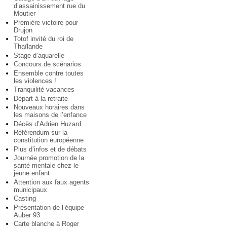
d’assainissement rue du
Moutier
Première victoire pour
Drujon
Totof invité du roi de
Thaïlande
Stage d’aquarelle
Concours de scénarios
Ensemble contre toutes
les violences !
Tranquilité vacances
Départ à la retraite
Nouveaux horaires dans
les maisons de l’enfance
Décès d’Adrien Huzard
Référendum sur la
constitution européenne
Plus d’infos et de débats
Journée promotion de la
santé mentale chez le
jeune enfant
Attention aux faux agents
municipaux
Casting
Présentation de l’équipe
Auber 93
Carte blanche à Roger