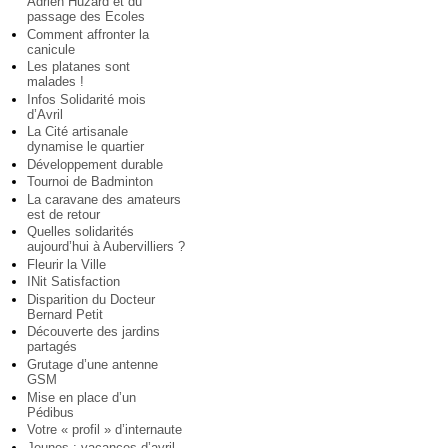
Adrien Huzard et du
passage des Ecoles
Comment affronter la
canicule
Les platanes sont
malades !
Infos Solidarité mois
d’Avril
La Cité artisanale
dynamise le quartier
Développement durable
Tournoi de Badminton
La caravane des amateurs
est de retour
Quelles solidarités
aujourd’hui à Aubervilliers ?
Fleurir la Ville
INit Satisfaction
Disparition du Docteur
Bernard Petit
Découverte des jardins
partagés
Grutage d’une antenne
GSM
Mise en place d’un
Pédibus
Votre « profil » d’internaute
Jeunes : vacances d’avril