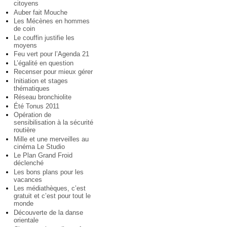
citoyens
Auber fait Mouche
Les Mécènes en hommes
de coin
Le couffin justifie les
moyens
Feu vert pour l’Agenda 21
L’égalité en question
Recenser pour mieux gérer
Initiation et stages
thématiques
Réseau bronchiolite
Été Tonus 2011
Opération de
sensibilisation à la sécurité
routière
Mille et une merveilles au
cinéma Le Studio
Le Plan Grand Froid
déclenché
Les bons plans pour les
vacances
Les médiathèques, c’est
gratuit et c’est pour tout le
monde
Découverte de la danse
orientale