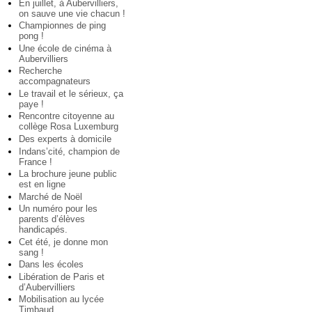
En juillet, à Aubervilliers,
on sauve une vie chacun !
Championnes de ping
pong !
Une école de cinéma à
Aubervilliers
Recherche
accompagnateurs
Le travail et le sérieux, ça
paye !
Rencontre citoyenne au
collège Rosa Luxemburg
Des experts à domicile
Indans’cité, champion de
France !
La brochure jeune public
est en ligne
Marché de Noël
Un numéro pour les
parents d’élèves
handicapés.
Cet été, je donne mon
sang !
Dans les écoles
Libération de Paris et
d’Aubervilliers
Mobilisation au lycée
Timbaud