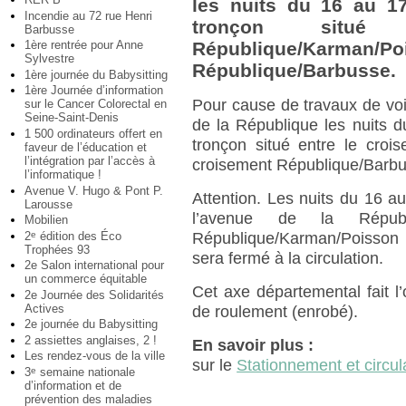
les nuits du 16 au 1
Incendie au 72 rue Henri
tronçon situé
Barbusse
1ère rentrée pour Anne
République/Karman
Sylvestre
République/Barbusse.
1ère journée du Babysitting
1ère Journée d’information
Pour cause de travaux de voir
sur le Cancer Colorectal en
Seine-Saint-Denis
de la République les nuits 
1 500 ordinateurs offert en
tronçon situé entre le croi
faveur de l’éducation et
l’intégration par l’accès à
croisement République/Barbu
l’informatique !
Avenue V. Hugo & Pont P.
Attention. Les nuits du 16 au
Larousse
l’avenue de la Républ
Mobilien
2
édition des Éco
e
République/Karman/Poisson
Trophées 93
sera fermé à la circulation.
2e Salon international pour
un commerce équitable
Cet axe départemental fait l
2e Journée des Solidarités
Actives
de roulement (enrobé).
2e journée du Babysitting
2 assiettes anglaises, 2 !
En savoir plus :
Les rendez-vous de la ville
sur le
Stationnement et circul
3
semaine nationale
e
d’information et de
prévention des maladies