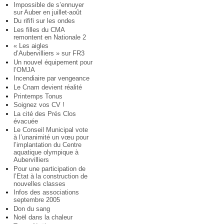
Impossible de s’ennuyer
sur Auber en juillet-août
Du rififi sur les ondes
Les filles du CMA
remontent en Nationale 2
« Les aigles
d’Aubervilliers » sur FR3
Un nouvel équipement pour
l’OMJA
Incendiaire par vengeance
Le Cnam devient réalité
Printemps Tonus
Soignez vos CV !
La cité des Prés Clos
évacuée
Le Conseil Municipal vote
à l’unanimité un vœu pour
l’implantation du Centre
aquatique olympique à
Aubervilliers
Pour une participation de
l’Etat à la construction de
nouvelles classes
Infos des associations
septembre 2005
Don du sang
Noël dans la chaleur