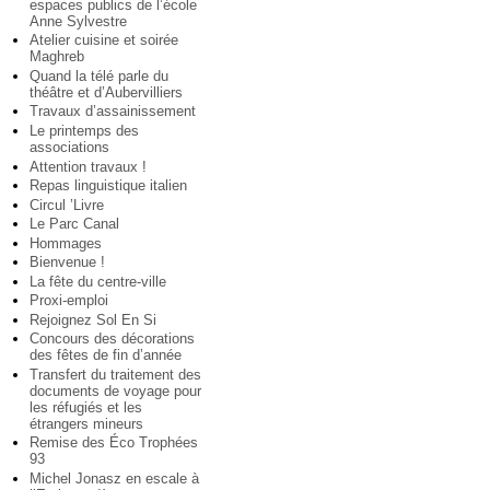
espaces publics de l’école
Anne Sylvestre
Atelier cuisine et soirée
Maghreb
Quand la télé parle du
théâtre et d’Aubervilliers
Travaux d’assainissement
Le printemps des
associations
Attention travaux !
Repas linguistique italien
Circul ’Livre
Le Parc Canal
Hommages
Bienvenue !
La fête du centre-ville
Proxi-emploi
Rejoignez Sol En Si
Concours des décorations
des fêtes de fin d’année
Transfert du traitement des
documents de voyage pour
les réfugiés et les
étrangers mineurs
Remise des Éco Trophées
93
Michel Jonasz en escale à