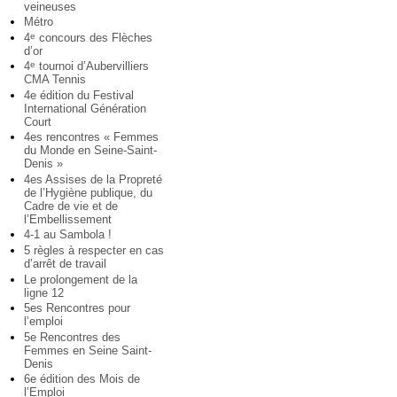
veineuses
Métro
4
concours des Flèches
e
d’or
4
tournoi d’Aubervilliers
e
CMA Tennis
4e édition du Festival
International Génération
Court
4es rencontres « Femmes
du Monde en Seine-Saint-
Denis »
4es Assises de la Propreté
de l’Hygiène publique, du
Cadre de vie et de
l’Embellissement
4-1 au Sambola !
5 règles à respecter en cas
d’arrêt de travail
Le prolongement de la
ligne 12
5es Rencontres pour
l’emploi
5e Rencontres des
Femmes en Seine Saint-
Denis
6e édition des Mois de
l’Emploi