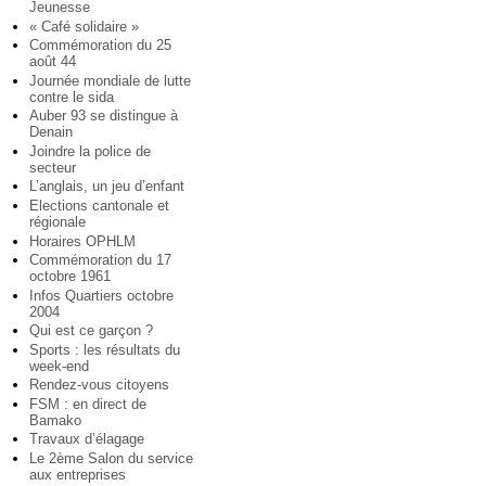
Jeunesse
« Café solidaire »
Commémoration du 25
août 44
Journée mondiale de lutte
contre le sida
Auber 93 se distingue à
Denain
Joindre la police de
secteur
L’anglais, un jeu d’enfant
Elections cantonale et
régionale
Horaires OPHLM
Commémoration du 17
octobre 1961
Infos Quartiers octobre
2004
Qui est ce garçon ?
Sports : les résultats du
week-end
Rendez-vous citoyens
FSM : en direct de
Bamako
Travaux d’élagage
Le 2ème Salon du service
aux entreprises