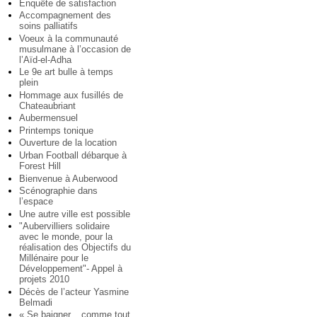
Enquête de satisfaction
Accompagnement des
soins palliatifs
Voeux à la communauté
musulmane à l’occasion de
l’Aïd-el-Adha
Le 9e art bulle à temps
plein
Hommage aux fusillés de
Chateaubriant
Aubermensuel
Printemps tonique
Ouverture de la location
Urban Football débarque à
Forest Hill
Bienvenue à Auberwood
Scénographie dans
l’espace
Une autre ville est possible
"Aubervilliers solidaire
avec le monde, pour la
réalisation des Objectifs du
Millénaire pour le
Développement"- Appel à
projets 2010
Décès de l’acteur Yasmine
Belmadi
« Se baigner... comme tout