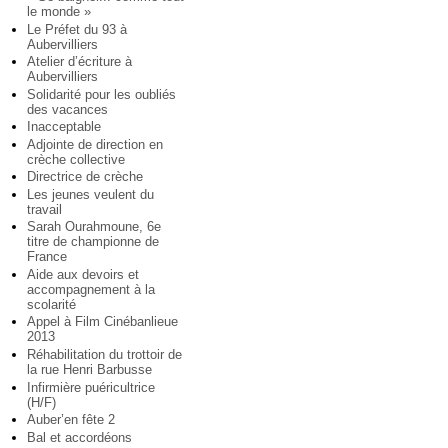
le monde »
Le Préfet du 93 à
Aubervilliers
Atelier d’écriture à
Aubervilliers
Solidarité pour les oubliés
des vacances
Inacceptable
Adjointe de direction en
crèche collective
Directrice de crèche
Les jeunes veulent du
travail
Sarah Ourahmoune, 6e
titre de championne de
France
Aide aux devoirs et
accompagnement à la
scolarité
Appel à Film Cinébanlieue
2013
Réhabilitation du trottoir de
la rue Henri Barbusse
Infirmière puéricultrice
(H/F)
Auber’en fête 2
Bal et accordéons