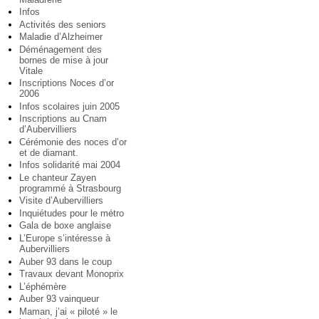
Infos
Activités des seniors
Maladie d’Alzheimer
Déménagement des
bornes de mise à jour
Vitale
Inscriptions Noces d’or
2006
Infos scolaires juin 2005
Inscriptions au Cnam
d’Aubervilliers
Cérémonie des noces d’or
et de diamant.
Infos solidarité mai 2004
Le chanteur Zayen
programmé à Strasbourg
Visite d’Aubervilliers
Inquiétudes pour le métro
Gala de boxe anglaise
L’Europe s’intéresse à
Aubervilliers
Auber 93 dans le coup
Travaux devant Monoprix
L’éphémère
Auber 93 vainqueur
Maman, j’ai « piloté » le