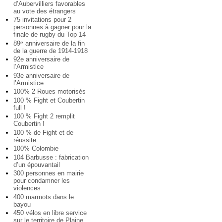
d’Aubervilliers favorables
au vote des étrangers
75 invitations pour 2
personnes à gagner pour la
finale de rugby du Top 14
89
anniversaire de la fin
e
de la guerre de 1914-1918
92e anniversaire de
l’Armistice
93e anniversaire de
l’Armistice
100% 2 Roues motorisés
100 % Fight et Coubertin
full !
100 % Fight 2 remplit
Coubertin !
100 % de Fight et de
réussite
100% Colombie
104 Barbusse : fabrication
d’un épouvantail
300 personnes en mairie
pour condamner les
violences
400 marmots dans le
bayou
450 vélos en libre service
sur le territoire de Plaine