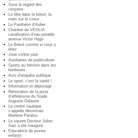
Sous le regard des
citoyens
La tête dans le béton, la
main sur le coeur
Le Panthéon d’Auber
Chantier de VEOLIA
canalisation d’eau potable
avenue Victor Hugo
Le Brésil comme si vous y
étiez
Joue contre joue
Auxiliaires de puériculture
Sports au féminin dans les
banlieues
Avis d’enquête publique
Le sport, c’est la santé !
Information et dépistage
Rénovation de la piste
d’athlétisme du Stade
Auguste Delaune
Le centre nautique
s’appelle désormais
Marlène Peratou
Le square Docteur Julien
Saiz a été inauguré
Educatrice de jeunes
enfants