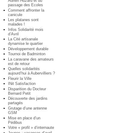
Adrien Huzard et du
passage des Ecoles
Comment affronter la
canicule
Les platanes sont
malades !
Infos Solidarité mois
d’Avril
La Cité artisanale
dynamise le quartier
Développement durable
Tournoi de Badminton
La caravane des amateurs
est de retour
Quelles solidarités
aujourd’hui à Aubervilliers ?
Fleurir la Ville
INit Satisfaction
Disparition du Docteur
Bernard Petit
Découverte des jardins
partagés
Grutage d’une antenne
GSM
Mise en place d’un
Pédibus
Votre « profil » d’internaute
Jeunes : vacances d’avril