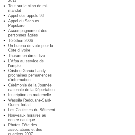
2011
Tout sur le bilan de mi-
mandat
Appel des appels 93
Appel du Secours
Populaire
Accompagnement des
personnes âgées
Téléthon 2006
Un bureau de vote pour la
Côte d’Ivoire
Thuram en direct live
L’Afpa au service de
l’emploi
Cristino Garcia Landy :
prochaines permanences
d’information
Cérémonie de la Journée
nationale de la Déportation
Inscription en maternelle
Wassila Redouane-Saïd-
Guerni forfait
Les Coulisses du Bâtiment
Nouveaux horaires au
centre nautique
Photos Fête des
associations et des
quartiers 2007