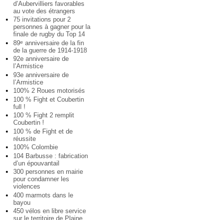
d’Aubervilliers favorables
au vote des étrangers
75 invitations pour 2
personnes à gagner pour la
finale de rugby du Top 14
89
anniversaire de la fin
e
de la guerre de 1914-1918
92e anniversaire de
l’Armistice
93e anniversaire de
l’Armistice
100% 2 Roues motorisés
100 % Fight et Coubertin
full !
100 % Fight 2 remplit
Coubertin !
100 % de Fight et de
réussite
100% Colombie
104 Barbusse : fabrication
d’un épouvantail
300 personnes en mairie
pour condamner les
violences
400 marmots dans le
bayou
450 vélos en libre service
sur le territoire de Plaine