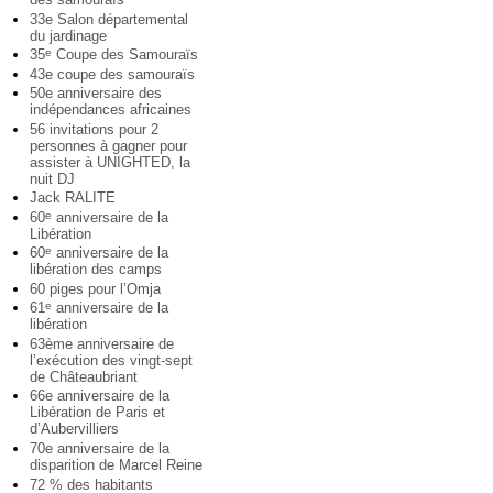
33e Salon départemental
du jardinage
35
Coupe des Samouraïs
e
43e coupe des samouraïs
50e anniversaire des
indépendances africaines
56 invitations pour 2
personnes à gagner pour
assister à UNIGHTED, la
nuit DJ
Jack RALITE
60
anniversaire de la
e
Libération
60
anniversaire de la
e
libération des camps
60 piges pour l’Omja
61
anniversaire de la
e
libération
63ème anniversaire de
l’exécution des vingt-sept
de Châteaubriant
66e anniversaire de la
Libération de Paris et
d’Aubervilliers
70e anniversaire de la
disparition de Marcel Reine
72 % des habitants