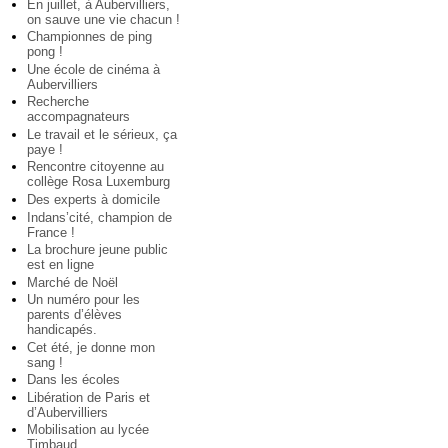
En juillet, à Aubervilliers,
on sauve une vie chacun !
Championnes de ping
pong !
Une école de cinéma à
Aubervilliers
Recherche
accompagnateurs
Le travail et le sérieux, ça
paye !
Rencontre citoyenne au
collège Rosa Luxemburg
Des experts à domicile
Indans’cité, champion de
France !
La brochure jeune public
est en ligne
Marché de Noël
Un numéro pour les
parents d’élèves
handicapés.
Cet été, je donne mon
sang !
Dans les écoles
Libération de Paris et
d’Aubervilliers
Mobilisation au lycée
Timbaud