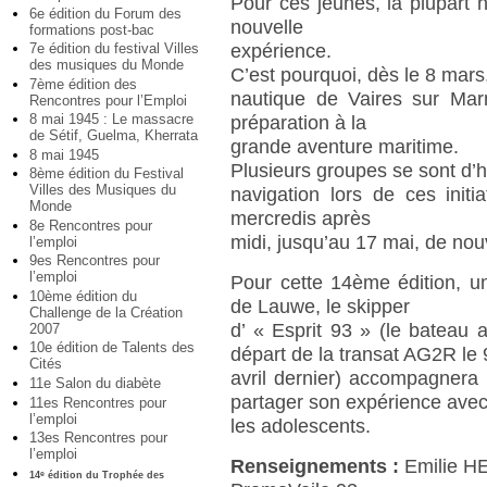
Pour ces jeunes, la plupart n
6e édition du Forum des
nouvelle
formations post-bac
expérience.
7e édition du festival Villes
des musiques du Monde
C’est pourquoi, dès le 8 mars,
7ème édition des
nautique de Vaires sur Mar
Rencontres pour l’Emploi
8 mai 1945 : Le massacre
préparation à la
de Sétif, Guelma, Kherrata
grande aventure maritime.
8 mai 1945
Plusieurs groupes se sont d’h
8ème édition du Festival
Villes des Musiques du
navigation lors de ces initi
Monde
mercredis après
8e Rencontres pour
midi, jusqu’au 17 mai, de no
l’emploi
9es Rencontres pour
l’emploi
Pour cette 14ème édition, u
10ème édition du
de Lauwe, le skipper
Challenge de la Création
d’ « Esprit 93 » (le bateau 
2007
10e édition de Talents des
départ de la transat AG2R le 
Cités
avril dernier) accompagnera 
11e Salon du diabète
partager son expérience ave
11es Rencontres pour
l’emploi
les adolescents.
13es Rencontres pour
l’emploi
Renseignements :
Emilie H
14
édition du Trophée des
e