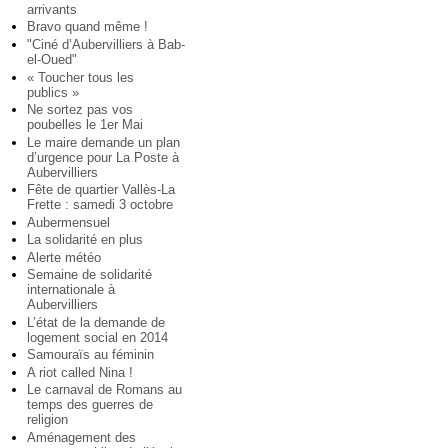
arrivants
Bravo quand même !
"Ciné d’Aubervilliers à Bab-
el-Oued"
« Toucher tous les
publics »
Ne sortez pas vos
poubelles le 1er Mai
Le maire demande un plan
d’urgence pour La Poste à
Aubervilliers
Fête de quartier Vallès-La
Frette : samedi 3 octobre
Aubermensuel
La solidarité en plus
Alerte météo
Semaine de solidarité
internationale à
Aubervilliers
L’état de la demande de
logement social en 2014
Samouraïs au féminin
A riot called Nina !
Le carnaval de Romans au
temps des guerres de
religion
Aménagement des