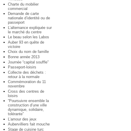
Charte du mobilier
commercial
Demande de carte
nationale d’identité ou de
passeport
L’alternance expliquée sur
le marché du centre
Le beau selon les Labos
Auber 93 en quête de
victoire
Choix du nom de famille
Bonne année 2013
Journée “capital souffle”
Passeport-loisirs
Collecte des déchets :
retour à la normale
Commémoration du 11
novembre
Cross des centres de
loisirs
“Poursuivre ensemble la
construction d’une ville
dynamique, solidaire,
tolérante”
L’amour des jeux
Aubervilliers fait mouche
Stage de cuisine turc