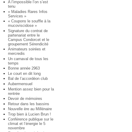
A l’impossible l’on s’est
tenu
« Maladies Rares Infos
Services »
« Coupons le souffle à la
mucoviscidose »
Signature du contrat de
partenariat entre le
Campus Condorcet et le
groupement Sérendicité
Animateurs soirées et
mercredis
Un carnaval de tous les
temps
Bonne année 2963
Le court en dit long
Bal de l’accordéon club
Aubermensuel
Mention assez bien pour la
rentrée
Devoir de mémoires
Retour dans les bassins
Nouvelle ère au Millénaire
Trop bien à Lucien Brun !
Conférence publique sur le
climat et l’énergie le 5
novembre