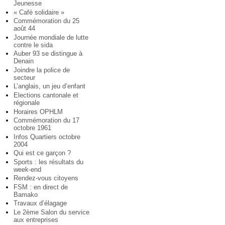
Jeunesse
« Café solidaire »
Commémoration du 25
août 44
Journée mondiale de lutte
contre le sida
Auber 93 se distingue à
Denain
Joindre la police de
secteur
L’anglais, un jeu d’enfant
Elections cantonale et
régionale
Horaires OPHLM
Commémoration du 17
octobre 1961
Infos Quartiers octobre
2004
Qui est ce garçon ?
Sports : les résultats du
week-end
Rendez-vous citoyens
FSM : en direct de
Bamako
Travaux d’élagage
Le 2ème Salon du service
aux entreprises