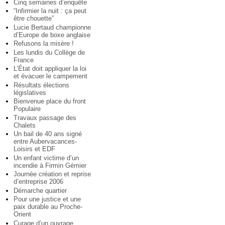
Cinq semaines d’enquête
“Infirmier la nuit : ça peut
être chouette”
Lucie Bertaud championne
d’Europe de boxe anglaise
Refusons la misère !
Les lundis du Collège de
France
L’État doit appliquer la loi
et évacuer le campement
Résultats élections
législatives
Bienvenue place du front
Populaire
Travaux passage des
Chalets
Un bail de 40 ans signé
entre Aubervacances-
Loisirs et EDF
Un enfant victime d’un
incendie à Firmin Gémier
Journée création et reprise
d’entreprise 2006
Démarche quartier
Pour une justice et une
paix durable au Proche-
Orient
Curage d’un ouvrage