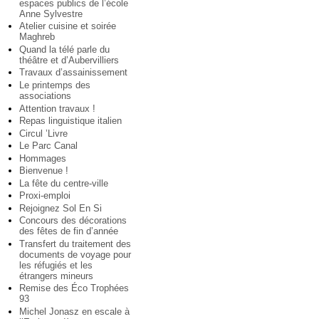
espaces publics de l’école
Anne Sylvestre
Atelier cuisine et soirée
Maghreb
Quand la télé parle du
théâtre et d’Aubervilliers
Travaux d’assainissement
Le printemps des
associations
Attention travaux !
Repas linguistique italien
Circul ’Livre
Le Parc Canal
Hommages
Bienvenue !
La fête du centre-ville
Proxi-emploi
Rejoignez Sol En Si
Concours des décorations
des fêtes de fin d’année
Transfert du traitement des
documents de voyage pour
les réfugiés et les
étrangers mineurs
Remise des Éco Trophées
93
Michel Jonasz en escale à