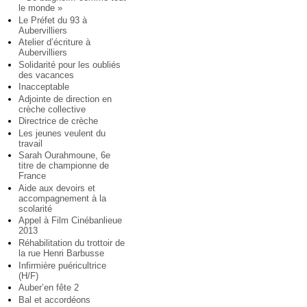
le monde »
Le Préfet du 93 à
Aubervilliers
Atelier d’écriture à
Aubervilliers
Solidarité pour les oubliés
des vacances
Inacceptable
Adjointe de direction en
crèche collective
Directrice de crèche
Les jeunes veulent du
travail
Sarah Ourahmoune, 6e
titre de championne de
France
Aide aux devoirs et
accompagnement à la
scolarité
Appel à Film Cinébanlieue
2013
Réhabilitation du trottoir de
la rue Henri Barbusse
Infirmière puéricultrice
(H/F)
Auber’en fête 2
Bal et accordéons