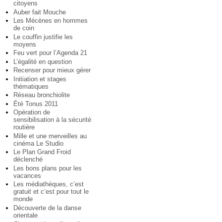
citoyens
Auber fait Mouche
Les Mécènes en hommes
de coin
Le couffin justifie les
moyens
Feu vert pour l’Agenda 21
L’égalité en question
Recenser pour mieux gérer
Initiation et stages
thématiques
Réseau bronchiolite
Été Tonus 2011
Opération de
sensibilisation à la sécurité
routière
Mille et une merveilles au
cinéma Le Studio
Le Plan Grand Froid
déclenché
Les bons plans pour les
vacances
Les médiathèques, c’est
gratuit et c’est pour tout le
monde
Découverte de la danse
orientale