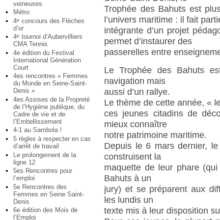
veineuses
Trophée des Bahuts est plu
Métro
l’univers maritime : il fait parti
4
concours des Flèches
e
d’or
intégrante d’un projet péda
4
tournoi d’Aubervilliers
e
permet d’instaurer des
CMA Tennis
passerelles entre enseignemen
4e édition du Festival
International Génération
Court
Le Trophée des Bahuts est
4es rencontres « Femmes
navigation mais
du Monde en Seine-Saint-
aussi d’un rallye.
Denis »
4es Assises de la Propreté
Le thème de cette année, « l
de l’Hygiène publique, du
ces jeunes citadins de déco
Cadre de vie et de
l’Embellissement
mieux connaître
4-1 au Sambola !
notre patrimoine maritime.
5 règles à respecter en cas
Depuis le 6 mars dernier, l
d’arrêt de travail
Le prolongement de la
construisent la
ligne 12
maquette de leur phare (qui
5es Rencontres pour
Bahuts à un
l’emploi
5e Rencontres des
jury) et se préparent aux di
Femmes en Seine Saint-
les lundis un
Denis
texte mis à leur disposition s
6e édition des Mois de
l’Emploi