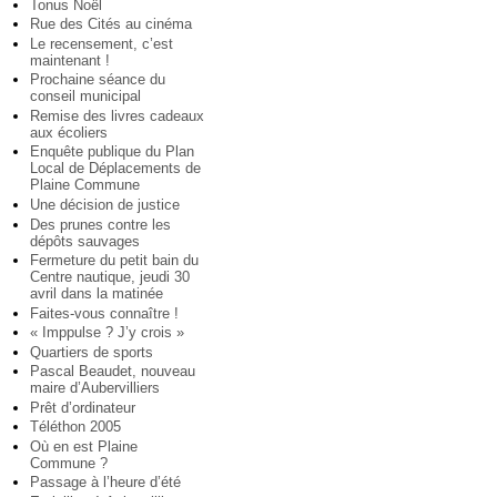
Tonus Noël
Rue des Cités au cinéma
Le recensement, c’est
maintenant !
Prochaine séance du
conseil municipal
Remise des livres cadeaux
aux écoliers
Enquête publique du Plan
Local de Déplacements de
Plaine Commune
Une décision de justice
Des prunes contre les
dépôts sauvages
Fermeture du petit bain du
Centre nautique, jeudi 30
avril dans la matinée
Faites-vous connaître !
« Imppulse ? J’y crois »
Quartiers de sports
Pascal Beaudet, nouveau
maire d’Aubervilliers
Prêt d’ordinateur
Téléthon 2005
Où en est Plaine
Commune ?
Passage à l’heure d’été