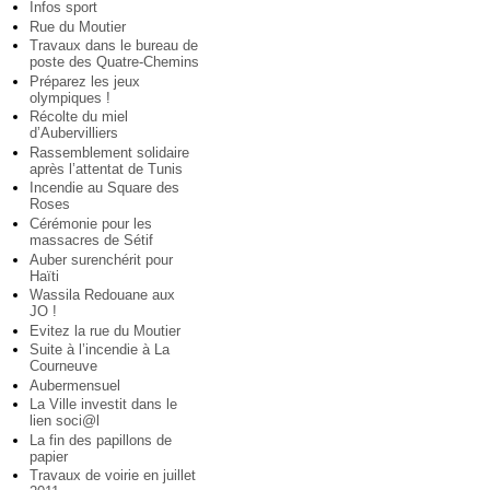
Infos sport
Rue du Moutier
Travaux dans le bureau de
poste des Quatre-Chemins
Préparez les jeux
olympiques !
Récolte du miel
d’Aubervilliers
Rassemblement solidaire
après l’attentat de Tunis
Incendie au Square des
Roses
Cérémonie pour les
massacres de Sétif
Auber surenchérit pour
Haïti
Wassila Redouane aux
JO !
Evitez la rue du Moutier
Suite à l’incendie à La
Courneuve
Aubermensuel
La Ville investit dans le
lien soci@l
La fin des papillons de
papier
Travaux de voirie en juillet