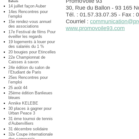
PromoVoile 93
Bahuts
14 juillet façon Auber
30, Rue du Ballon - 93 165 N
14es Rencontres pour
Tél. : 01.57.33.07.35 - Fax :
l’emploi
Courriel :
communication@pr
15e rendez-vous annuel
des associations
www.promovoile93.com
17e Festival de films Pour
éveiller les regards
19 logements à louer pour
des salariés du 1 %
20 bougies pour Etincelles
22e Championnat de
Caisses à savon
24e édition du salon de
l’Etudiant de Paris
25es Rencontres pour
l’emploi
25 août 44
25ème édition Banlieues
bleues
Annike KELEBE
30 places à gagner pour
Urban Peace 3
31 ème tournoi de tennis
d’Aubervilliers
31 décembre solidaire
32e Coupe internationale
des samouraïs