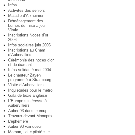
Infos
Activités des seniors
Maladie d’Alzheimer
Déménagement des
bornes de mise à jour
Vitale
Inscriptions Noces d’or
2006
Infos scolaires juin 2005
Inscriptions au Cnam
d’Aubervilliers
Cérémonie des noces d’or
et de diamant.
Infos solidarité mai 2004
Le chanteur Zayen
programmé à Strasbourg
Visite d’Aubervilliers
Inquiétudes pour le métro
Gala de boxe anglaise
L’Europe s’intéresse à
Aubervilliers
Auber 93 dans le coup
Travaux devant Monoprix
L’éphémère
Auber 93 vainqueur
Maman, j’ai « piloté » le