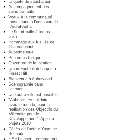
Enquête de satisfaction
Accompagnement des
soins palliatifs
Voeux à la communauté
musulmane à l’occasion de
l’Aïd-el-Adha
Le 9e art bulle à temps
plein
Hommage aux fusillés de
Chateaubriant
Aubermensuel
Printemps tonique
Ouverture de la location
Urban Football débarque à
Forest Hill
Bienvenue à Auberwood
Scénographie dans
l’espace
Une autre ville est possible
"Aubervilliers solidaire
avec le monde, pour la
réalisation des Objectifs du
Millénaire pour le
Développement"- Appel à
projets 2010
Décès de l’acteur Yasmine
Belmadi
« Se baigner... comme tout