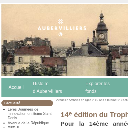
Histoire
Explorer les
Accueil
d’Aubervilliers
fonds
Accueil
>
Archives en ligne
>
10 ans d’Internet
>
L’act
L’actualité
1ères Journées de
e
14
édition du Trop
l’innovation en Seine-Saint-
Denis
Pour la 14ème année
Avenue de la République
RER B