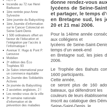
donne rendez-vous aux 
Incendie au 72 rue Henri
lycéens de Seine-Saint
Barbusse
1ère rentrée pour Anne
et partager, le temps 
Sylvestre
en Bretagne sud, les j
1ère journée du Babysitting
1ère Journée d’information
20 et 21 mai 2006.
sur le Cancer Colorectal en
Seine-Saint-Denis
Pour la 14ème année conséc
1 500 ordinateurs offert en
faveur de l’éducation et
aux collégiens et
l’intégration par l’accès à
lycéens de Seine-Saint-Denis,
l’informatique !
temps d’un week-end
Avenue V. Hugo & Pont P.
Larousse
en Bretagne sud, les joies d
Mobilien
2006.
2
édition des Éco
e
Trophées 93
Le Trophée des Bahuts comp
2e Salon international pour
un commerce équitable
1600 participants.
2e Journée des Solidarités
Cette année,
Actives
ce seront plus de 160 adol
2e journée du Babysitting
2 assiettes anglaises, 2 !
bateaux, qui défendront les
Les rendez-vous de la ville
couleurs de leurs établissemen
3
semaine nationale
e
Inscrit au catalogue des Dé
d’information et de
prévention des maladies
Seine-Saint-Denis, le