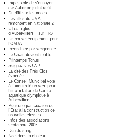
Impossible de s’ennuyer
sur Auber en juillet-août
Du rififi sur les ondes
Les filles du CMA
remontent en Nationale 2
« Les aigles
d’Aubervilliers » sur FR3
Un nouvel équipement pour
l’OMJA
Incendiaire par vengeance
Le Cnam devient réalité
Printemps Tonus
Soignez vos CV !
La cité des Prés Clos
évacuée
Le Conseil Municipal vote
à l’unanimité un vœu pour
l’implantation du Centre
aquatique olympique à
Aubervilliers
Pour une participation de
l’Etat à la construction de
nouvelles classes
Infos des associations
septembre 2005
Don du sang
Noël dans la chaleur