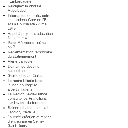
l’Embarcadère
Rejoignez la chorale
Auberbabel
Interruption du trafic entre
les stations Gare de l’Est
et La Courneuve - 8 mai
1945
Appel à projets « éducation
à l’altérité »
Paris Métropole : où va-t-
on ?
Réglementation temporaire
du stationnement
Alerte canicule
Demain se dessine
aujourd’hui
Soirée chic au Corbu
Le maire félicite trois
jeunes courageux
albertivillariens
La Région Ile-de-France
consulte les Franciliens
sur l’avenir du territoire
Balade urbaine : l’emploi,
l’agglo y travaille !
Journée création et reprise
d’entreprise en Seine-
Saint-Denis