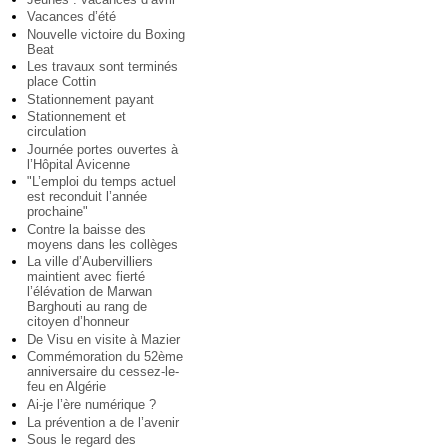
Vacances d’été
Nouvelle victoire du Boxing
Beat
Les travaux sont terminés
place Cottin
Stationnement payant
Stationnement et
circulation
Journée portes ouvertes à
l’Hôpital Avicenne
"L’emploi du temps actuel
est reconduit l’année
prochaine"
Contre la baisse des
moyens dans les collèges
La ville d’Aubervilliers
maintient avec fierté
l’élévation de Marwan
Barghouti au rang de
citoyen d’honneur
De Visu en visite à Mazier
Commémoration du 52ème
anniversaire du cessez-le-
feu en Algérie
Ai-je l’ère numérique ?
La prévention a de l’avenir
Sous le regard des