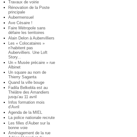
Travaux de voirie
Rénovation de la Poste
principale
Aubermensuel
Ave Césaire !
Faire Métropole sans
défaire les territoires
Alain Delon à Aubervilliers
Les « Colocataires »
n’habitent pas
Aubervilliers. Une Loft
Story...
Un « Musée précaire » rue
Albinet
Un square au nom de
Thierry Saganta
Quand la ville bouge
Fadila Belkebla est au
Théâtre des Amandiers
jusqu’au 11 avril
Infos formation mois
d’Avril
Agenda de la MIEL
La police nationale recrute
Les filles d’Auber sur la
bonne voie
Aménagement de la rue