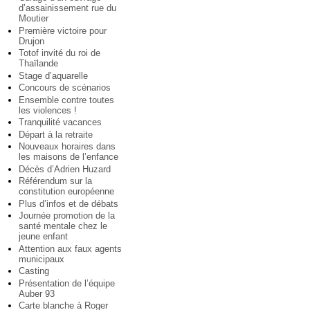
d’assainissement rue du
Moutier
Première victoire pour
Drujon
Totof invité du roi de
Thaïlande
Stage d’aquarelle
Concours de scénarios
Ensemble contre toutes
les violences !
Tranquilité vacances
Départ à la retraite
Nouveaux horaires dans
les maisons de l’enfance
Décès d’Adrien Huzard
Référendum sur la
constitution européenne
Plus d’infos et de débats
Journée promotion de la
santé mentale chez le
jeune enfant
Attention aux faux agents
municipaux
Casting
Présentation de l’équipe
Auber 93
Carte blanche à Roger