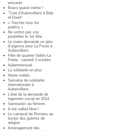
arrivants
Bravo quand même !
"Ciné d’Aubervilliers à Bab-
el-Oued"
« Toucher tous les
publics »
Ne sortez pas vos
poubelles le 1er Mai
Le maire demande un plan
d’urgence pour La Poste à
Aubervilliers
Fête de quartier Vallès-La
Frette : samedi 3 octobre
Aubermensuel
La solidarité en plus
Alerte météo
Semaine de solidarité
internationale à
Aubervilliers
L’état de la demande de
logement social en 2014
Samouraïs au féminin
A riot called Nina !
Le carnaval de Romans au
temps des guerres de
religion
Aménagement des