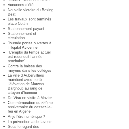
Vacances d’été
Nouvelle victoire du Boxing
Beat
Les travaux sont terminés
place Cottin
Stationnement payant
Stationnement et
circulation
Journée portes ouvertes à
l’Hôpital Avicenne
"L’emploi du temps actuel
est reconduit l’année
prochaine"
Contre la baisse des
moyens dans les collèges
La ville d’Aubervilliers
maintient avec fierté
l’élévation de Marwan
Barghouti au rang de
citoyen d’honneur
De Visu en visite à Mazier
Commémoration du 52ème
anniversaire du cessez-le-
feu en Algérie
Ai-je l’ère numérique ?
La prévention a de l’avenir
Sous le regard des