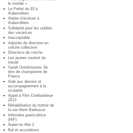
le monde »
Le Préfet du 93 à
Aubervilliers
Atelier d’écriture à
Aubervilliers
Solidarité pour les oubliés
des vacances
Inacceptable
Adjointe de direction en
crèche collective
Directrice de crèche
Les jeunes veulent du
travail
Sarah Ourahmoune, 6e
titre de championne de
France
Aide aux devoirs et
accompagnement à la
scolarité
Appel à Film Cinébanlieue
2013
Réhabilitation du trottoir de
la rue Henri Barbusse
Infirmière puéricultrice
(H/F)
Auber’en fête 2
Bal et accordéons