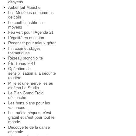
citoyens
Auber fait Mouche
Les Mécènes en hommes
de coin
Le couffin justifie les
moyens
Feu vert pour l’Agenda 21
L’égalité en question
Recenser pour mieux gérer
Initiation et stages
thématiques
Réseau bronchiolite
Été Tonus 2011
Opération de
sensibilisation à la sécurité
routière
Mille et une merveilles au
cinéma Le Studio
Le Plan Grand Froid
déclenché
Les bons plans pour les
vacances
Les médiathèques, c’est
gratuit et c’est pour tout le
monde
Découverte de la danse
orientale