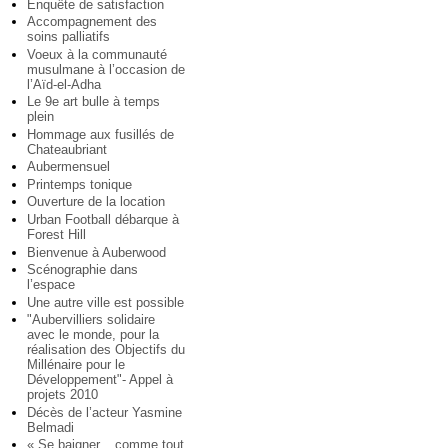
Enquête de satisfaction
Accompagnement des
soins palliatifs
Voeux à la communauté
musulmane à l’occasion de
l’Aïd-el-Adha
Le 9e art bulle à temps
plein
Hommage aux fusillés de
Chateaubriant
Aubermensuel
Printemps tonique
Ouverture de la location
Urban Football débarque à
Forest Hill
Bienvenue à Auberwood
Scénographie dans
l’espace
Une autre ville est possible
"Aubervilliers solidaire
avec le monde, pour la
réalisation des Objectifs du
Millénaire pour le
Développement"- Appel à
projets 2010
Décès de l’acteur Yasmine
Belmadi
« Se baigner... comme tout