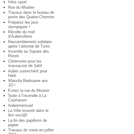
Infos sport
Rue du Moutier
Travaux dans le bureau de
poste des Quatre-Chemins
Préparez les jeux
olympiques !
Récolte du miel
d’Aubervilliers
Rassemblement solidaire
après l’attentat de Tunis
Incendie au Square des
Roses
Cérémonie pour les
massacres de Sétif
Auber surenchérit pour
Haïti
Wassila Redouane aux
JO !
Evitez la rue du Moutier
Suite à l’incendie à La
Courneuve
Aubermensuel
La Ville investit dans le
lien soci@l
La fin des papillons de
papier
Travaux de voirie en juillet