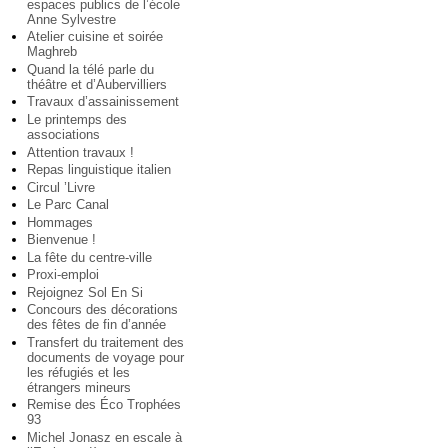
espaces publics de l’école
Anne Sylvestre
Atelier cuisine et soirée
Maghreb
Quand la télé parle du
théâtre et d’Aubervilliers
Travaux d’assainissement
Le printemps des
associations
Attention travaux !
Repas linguistique italien
Circul ’Livre
Le Parc Canal
Hommages
Bienvenue !
La fête du centre-ville
Proxi-emploi
Rejoignez Sol En Si
Concours des décorations
des fêtes de fin d’année
Transfert du traitement des
documents de voyage pour
les réfugiés et les
étrangers mineurs
Remise des Éco Trophées
93
Michel Jonasz en escale à