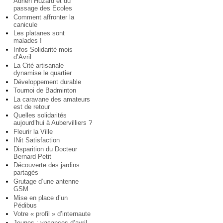
Adrien Huzard et du
passage des Ecoles
Comment affronter la
canicule
Les platanes sont
malades !
Infos Solidarité mois
d’Avril
La Cité artisanale
dynamise le quartier
Développement durable
Tournoi de Badminton
La caravane des amateurs
est de retour
Quelles solidarités
aujourd’hui à Aubervilliers ?
Fleurir la Ville
INit Satisfaction
Disparition du Docteur
Bernard Petit
Découverte des jardins
partagés
Grutage d’une antenne
GSM
Mise en place d’un
Pédibus
Votre « profil » d’internaute
Jeunes : vacances d’avril