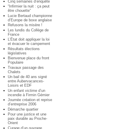
Cinq semaines d’enquête
“Infirmier la nuit : ça peut
être chouette”
Lucie Bertaud championne
d’Europe de boxe anglaise
Refusons la misère !
Les lundis du Collège de
France
L’État doit appliquer la loi
et évacuer le campement
Résultats élections
législatives
Bienvenue place du front
Populaire
Travaux passage des
Chalets
Un bail de 40 ans signé
entre Aubervacances-
Loisirs et EDF
Un enfant victime d’un
incendie à Firmin Gémier
Journée création et reprise
d’entreprise 2006
Démarche quartier
Pour une justice et une
paix durable au Proche-
Orient
Curage d’un ouvrage