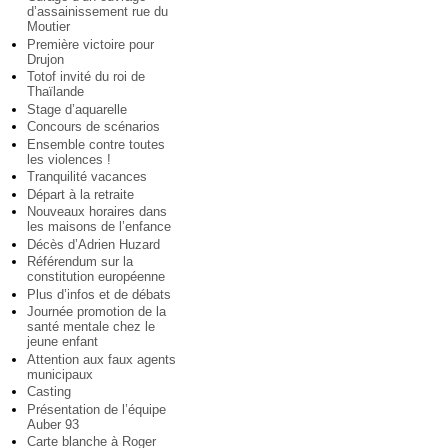
d’assainissement rue du
Moutier
Première victoire pour
Drujon
Totof invité du roi de
Thaïlande
Stage d’aquarelle
Concours de scénarios
Ensemble contre toutes
les violences !
Tranquilité vacances
Départ à la retraite
Nouveaux horaires dans
les maisons de l’enfance
Décès d’Adrien Huzard
Référendum sur la
constitution européenne
Plus d’infos et de débats
Journée promotion de la
santé mentale chez le
jeune enfant
Attention aux faux agents
municipaux
Casting
Présentation de l’équipe
Auber 93
Carte blanche à Roger