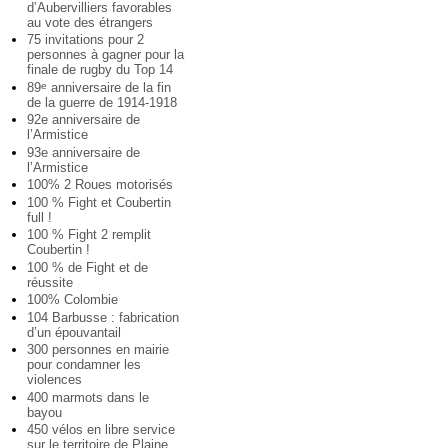
d’Aubervilliers favorables
au vote des étrangers
75 invitations pour 2
personnes à gagner pour la
finale de rugby du Top 14
89
anniversaire de la fin
e
de la guerre de 1914-1918
92e anniversaire de
l’Armistice
93e anniversaire de
l’Armistice
100% 2 Roues motorisés
100 % Fight et Coubertin
full !
100 % Fight 2 remplit
Coubertin !
100 % de Fight et de
réussite
100% Colombie
104 Barbusse : fabrication
d’un épouvantail
300 personnes en mairie
pour condamner les
violences
400 marmots dans le
bayou
450 vélos en libre service
sur le territoire de Plaine