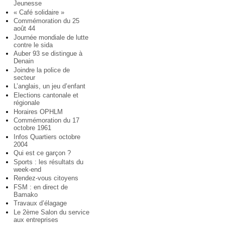
Jeunesse
« Café solidaire »
Commémoration du 25
août 44
Journée mondiale de lutte
contre le sida
Auber 93 se distingue à
Denain
Joindre la police de
secteur
L’anglais, un jeu d’enfant
Elections cantonale et
régionale
Horaires OPHLM
Commémoration du 17
octobre 1961
Infos Quartiers octobre
2004
Qui est ce garçon ?
Sports : les résultats du
week-end
Rendez-vous citoyens
FSM : en direct de
Bamako
Travaux d’élagage
Le 2ème Salon du service
aux entreprises