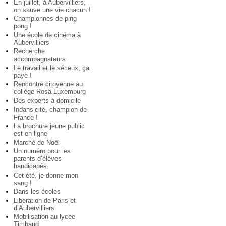
En juillet, à Aubervilliers,
on sauve une vie chacun !
Championnes de ping
pong !
Une école de cinéma à
Aubervilliers
Recherche
accompagnateurs
Le travail et le sérieux, ça
paye !
Rencontre citoyenne au
collège Rosa Luxemburg
Des experts à domicile
Indans’cité, champion de
France !
La brochure jeune public
est en ligne
Marché de Noël
Un numéro pour les
parents d’élèves
handicapés.
Cet été, je donne mon
sang !
Dans les écoles
Libération de Paris et
d’Aubervilliers
Mobilisation au lycée
Timbaud