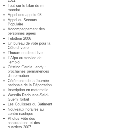
2011
Tout sur le bilan de mi-
mandat
Appel des appels 93
Appel du Secours
Populaire
Accompagnement des
personnes âgées
Téléthon 2006
Un bureau de vote pour la
Côte d’Ivoire
Thuram en direct live
L’Afpa au service de
l’emploi
Cristino Garcia Landy :
prochaines permanences
d’information
Cérémonie de la Journée
nationale de la Déportation
Inscription en maternelle
Wassila Redouane-Saïd-
Guerni forfait
Les Coulisses du Bâtiment
Nouveaux horaires au
centre nautique
Photos Fête des
associations et des
quartiers 2007