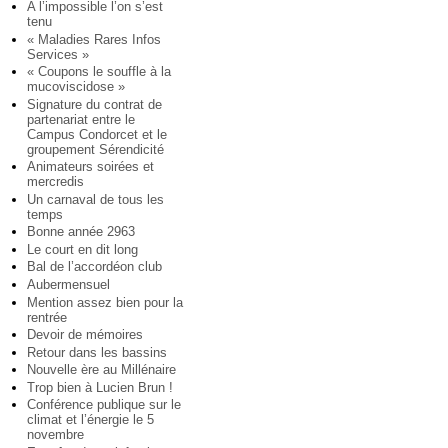
A l’impossible l’on s’est
tenu
« Maladies Rares Infos
Services »
« Coupons le souffle à la
mucoviscidose »
Signature du contrat de
partenariat entre le
Campus Condorcet et le
groupement Sérendicité
Animateurs soirées et
mercredis
Un carnaval de tous les
temps
Bonne année 2963
Le court en dit long
Bal de l’accordéon club
Aubermensuel
Mention assez bien pour la
rentrée
Devoir de mémoires
Retour dans les bassins
Nouvelle ère au Millénaire
Trop bien à Lucien Brun !
Conférence publique sur le
climat et l’énergie le 5
novembre