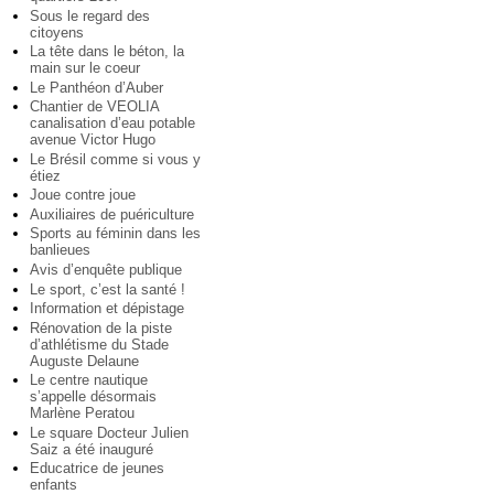
Sous le regard des
citoyens
La tête dans le béton, la
main sur le coeur
Le Panthéon d’Auber
Chantier de VEOLIA
canalisation d’eau potable
avenue Victor Hugo
Le Brésil comme si vous y
étiez
Joue contre joue
Auxiliaires de puériculture
Sports au féminin dans les
banlieues
Avis d’enquête publique
Le sport, c’est la santé !
Information et dépistage
Rénovation de la piste
d’athlétisme du Stade
Auguste Delaune
Le centre nautique
s’appelle désormais
Marlène Peratou
Le square Docteur Julien
Saiz a été inauguré
Educatrice de jeunes
enfants