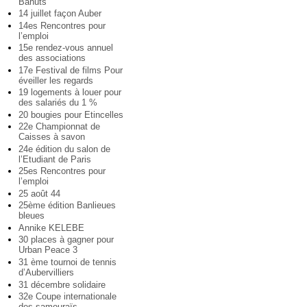
Bahuts
14 juillet façon Auber
14es Rencontres pour
l’emploi
15e rendez-vous annuel
des associations
17e Festival de films Pour
éveiller les regards
19 logements à louer pour
des salariés du 1 %
20 bougies pour Etincelles
22e Championnat de
Caisses à savon
24e édition du salon de
l’Etudiant de Paris
25es Rencontres pour
l’emploi
25 août 44
25ème édition Banlieues
bleues
Annike KELEBE
30 places à gagner pour
Urban Peace 3
31 ème tournoi de tennis
d’Aubervilliers
31 décembre solidaire
32e Coupe internationale
des samouraïs