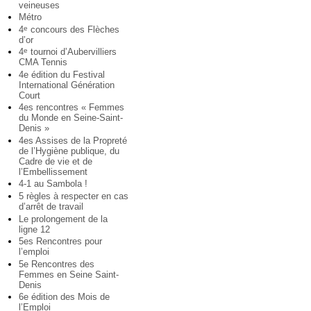
veineuses
Métro
4
concours des Flèches
e
d’or
4
tournoi d’Aubervilliers
e
CMA Tennis
4e édition du Festival
International Génération
Court
4es rencontres « Femmes
du Monde en Seine-Saint-
Denis »
4es Assises de la Propreté
de l’Hygiène publique, du
Cadre de vie et de
l’Embellissement
4-1 au Sambola !
5 règles à respecter en cas
d’arrêt de travail
Le prolongement de la
ligne 12
5es Rencontres pour
l’emploi
5e Rencontres des
Femmes en Seine Saint-
Denis
6e édition des Mois de
l’Emploi