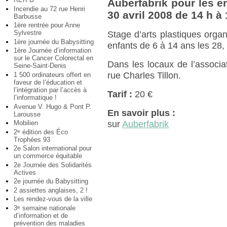
Auberfabrik pour les en
Incendie au 72 rue Henri
30 avril 2008 de 14 h à 
Barbusse
1ère rentrée pour Anne
Sylvestre
Stage d’arts plastiques organ
1ère journée du Babysitting
enfants de 6 à 14 ans les 28, 
1ère Journée d’information
sur le Cancer Colorectal en
Dans les locaux de l’associat
Seine-Saint-Denis
rue Charles Tillon.
1 500 ordinateurs offert en
faveur de l’éducation et
l’intégration par l’accès à
Tarif :
20 €
l’informatique !
Avenue V. Hugo & Pont P.
En savoir plus :
Larousse
Mobilien
sur
Auberfabrik
2
édition des Éco
e
Trophées 93
2e Salon international pour
un commerce équitable
2e Journée des Solidarités
Actives
2e journée du Babysitting
2 assiettes anglaises, 2 !
Les rendez-vous de la ville
3
semaine nationale
e
d’information et de
prévention des maladies