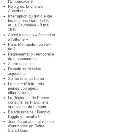
l’Embarcadère
Rejoignez la chorale
Auberbabel
Interruption du trafic entre
les stations Gare de l’Est
et La Courneuve - 8 mai
1945
Appel à projets « éducation
à l’altérité »
Paris Métropole : où va-t-
on ?
Réglementation temporaire
du stationnement
Alerte canicule
Demain se dessine
aujourd’hui
Soirée chic au Corbu
Le maire félicite trois
jeunes courageux
albertivillariens
La Région Ile-de-France
consulte les Franciliens
sur l’avenir du territoire
Balade urbaine : l’emploi,
l’agglo y travaille !
Journée création et reprise
d’entreprise en Seine-
Saint-Denis