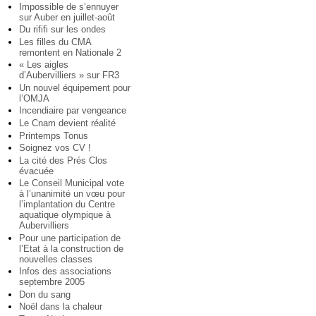
Impossible de s’ennuyer
sur Auber en juillet-août
Du rififi sur les ondes
Les filles du CMA
remontent en Nationale 2
« Les aigles
d’Aubervilliers » sur FR3
Un nouvel équipement pour
l’OMJA
Incendiaire par vengeance
Le Cnam devient réalité
Printemps Tonus
Soignez vos CV !
La cité des Prés Clos
évacuée
Le Conseil Municipal vote
à l’unanimité un vœu pour
l’implantation du Centre
aquatique olympique à
Aubervilliers
Pour une participation de
l’Etat à la construction de
nouvelles classes
Infos des associations
septembre 2005
Don du sang
Noël dans la chaleur