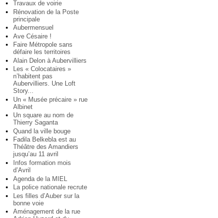
Travaux de voirie
Rénovation de la Poste
principale
Aubermensuel
Ave Césaire !
Faire Métropole sans
défaire les territoires
Alain Delon à Aubervilliers
Les « Colocataires »
n’habitent pas
Aubervilliers. Une Loft
Story...
Un « Musée précaire » rue
Albinet
Un square au nom de
Thierry Saganta
Quand la ville bouge
Fadila Belkebla est au
Théâtre des Amandiers
jusqu’au 11 avril
Infos formation mois
d’Avril
Agenda de la MIEL
La police nationale recrute
Les filles d’Auber sur la
bonne voie
Aménagement de la rue