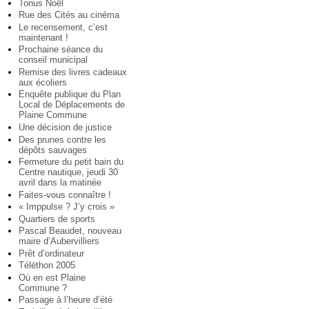
Tonus Noël
Rue des Cités au cinéma
Le recensement, c’est
maintenant !
Prochaine séance du
conseil municipal
Remise des livres cadeaux
aux écoliers
Enquête publique du Plan
Local de Déplacements de
Plaine Commune
Une décision de justice
Des prunes contre les
dépôts sauvages
Fermeture du petit bain du
Centre nautique, jeudi 30
avril dans la matinée
Faites-vous connaître !
« Imppulse ? J’y crois »
Quartiers de sports
Pascal Beaudet, nouveau
maire d’Aubervilliers
Prêt d’ordinateur
Téléthon 2005
Où en est Plaine
Commune ?
Passage à l’heure d’été