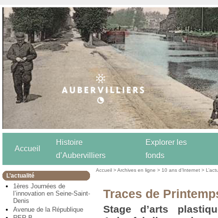
Histoire
Explorer les
Accueil
d’Aubervilliers
fonds
Accueil
>
Archives en ligne
>
10 ans d’Internet
>
L’act
L’actualité
1ères Journées de
Traces de Printemp
l’innovation en Seine-Saint-
Denis
Stage d’arts plastiq
Avenue de la République
RER B