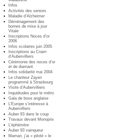
Infos
Activités des seniors
Maladie d’Alzheimer
Déménagement des
bornes de mise à jour
Vitale
Inscriptions Noces d’or
2006
Infos scolaires juin 2005
Inscriptions au Cnam
d’Aubervilliers
Cérémonie des noces d’or
et de diamant.
Infos solidarité mai 2004
Le chanteur Zayen
programmé à Strasbourg
Visite d’Aubervilliers
Inquiétudes pour le métro
Gala de boxe anglaise
L’Europe s’intéresse à
Aubervilliers
Auber 93 dans le coup
Travaux devant Monoprix
L’éphémère
Auber 93 vainqueur
Maman, j’ai « piloté » le