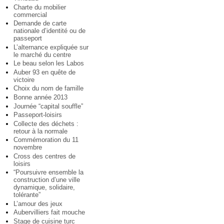
Charte du mobilier
commercial
Demande de carte
nationale d’identité ou de
passeport
L’alternance expliquée sur
le marché du centre
Le beau selon les Labos
Auber 93 en quête de
victoire
Choix du nom de famille
Bonne année 2013
Journée “capital souffle”
Passeport-loisirs
Collecte des déchets :
retour à la normale
Commémoration du 11
novembre
Cross des centres de
loisirs
“Poursuivre ensemble la
construction d’une ville
dynamique, solidaire,
tolérante”
L’amour des jeux
Aubervilliers fait mouche
Stage de cuisine turc