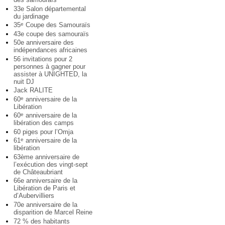
33e Salon départemental
du jardinage
35
Coupe des Samouraïs
e
43e coupe des samouraïs
50e anniversaire des
indépendances africaines
56 invitations pour 2
personnes à gagner pour
assister à UNIGHTED, la
nuit DJ
Jack RALITE
60
anniversaire de la
e
Libération
60
anniversaire de la
e
libération des camps
60 piges pour l’Omja
61
anniversaire de la
e
libération
63ème anniversaire de
l’exécution des vingt-sept
de Châteaubriant
66e anniversaire de la
Libération de Paris et
d’Aubervilliers
70e anniversaire de la
disparition de Marcel Reine
72 % des habitants