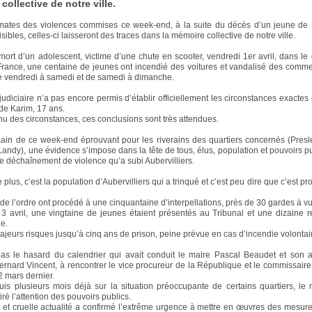
collective de notre ville.
gmates des violences commises ce week-end, à la suite du décès d’un jeune de
isibles, celles-ci laisseront des traces dans la mémoire collective de notre ville.
 mort d’un adolescent, victime d’une chute en scooter, vendredi 1er avril, dans le 
rance, une centaine de jeunes ont incendié des voitures et vandalisé des comm
de vendredi à samedi et de samedi à dimanche.
judiciaire n’a pas encore permis d’établir officiellement les circonstances exactes 
 de Karim, 17 ans.
u des circonstances, ces conclusions sont très attendues.
in de ce week-end éprouvant pour les riverains des quartiers concernés (Presl
andy), une évidence s’impose dans la tête de tous, élus, population et pouvoirs pub
 le déchaînement de violence qu’a subi Aubervilliers.
 plus, c’est la population d’Aubervilliers qui a trinqué et c’est peu dire que c’est 
 de l’ordre ont procédé à une cinquantaine d’interpellations, près de 30 gardes à v
 avril, une vingtaine de jeunes étaient présentés au Tribunal et une dizaine r
e.
ajeurs risques jusqu’à cinq ans de prison, peine prévue en cas d’incendie volontai
as le hasard du calendrier qui avait conduit le maire Pascal Beaudet et son a
Bernard Vincent, à rencontrer le vice procureur de la République et le commissair
2 mars dernier.
uis plusieurs mois déjà sur la situation préoccupante de certains quartiers, le 
tiré l’attention des pouvoirs publics.
 et cruelle actualité a confirmé l’extrême urgence à mettre en œuvres des mesure