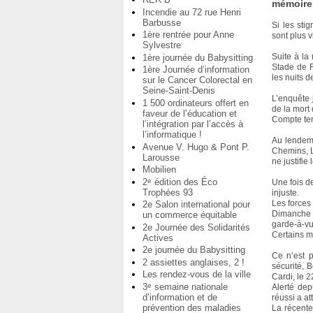
mémoire 
Incendie au 72 rue Henri
Barbusse
Si les sti
1ère rentrée pour Anne
sont plus v
Sylvestre
Suite à la
1ère journée du Babysitting
Stade de F
1ère Journée d’information
les nuits 
sur le Cancer Colorectal en
Seine-Saint-Denis
L’enquête 
1 500 ordinateurs offert en
de la mort
faveur de l’éducation et
Compte ten
l’intégration par l’accès à
l’informatique !
Au lendema
Avenue V. Hugo & Pont P.
Chemins, L
Larousse
ne justifie
Mobilien
2
édition des Éco
e
Une fois de
Trophées 93
injuste.
Les forces
2e Salon international pour
Dimanche 3
un commerce équitable
garde-à-vu
2e Journée des Solidarités
Certains m
Actives
2e journée du Babysitting
Ce n’est p
2 assiettes anglaises, 2 !
sécurité, 
Les rendez-vous de la ville
Cardi, le 2
3
semaine nationale
e
Alerté dep
d’information et de
réussi a at
prévention des maladies
La récente