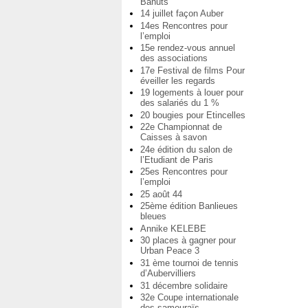
Bahuts
14 juillet façon Auber
14es Rencontres pour
l’emploi
15e rendez-vous annuel
des associations
17e Festival de films Pour
éveiller les regards
19 logements à louer pour
des salariés du 1 %
20 bougies pour Etincelles
22e Championnat de
Caisses à savon
24e édition du salon de
l’Etudiant de Paris
25es Rencontres pour
l’emploi
25 août 44
25ème édition Banlieues
bleues
Annike KELEBE
30 places à gagner pour
Urban Peace 3
31 ème tournoi de tennis
d’Aubervilliers
31 décembre solidaire
32e Coupe internationale
des samouraïs