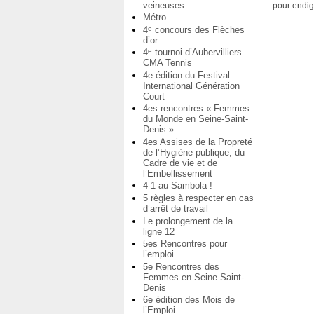
veineuses
pour endig
Métro
4
concours des Flèches
e
d’or
4
tournoi d’Aubervilliers
e
CMA Tennis
4e édition du Festival
International Génération
Court
4es rencontres « Femmes
du Monde en Seine-Saint-
Denis »
4es Assises de la Propreté
de l’Hygiène publique, du
Cadre de vie et de
l’Embellissement
4-1 au Sambola !
5 règles à respecter en cas
d’arrêt de travail
Le prolongement de la
ligne 12
5es Rencontres pour
l’emploi
5e Rencontres des
Femmes en Seine Saint-
Denis
6e édition des Mois de
l’Emploi