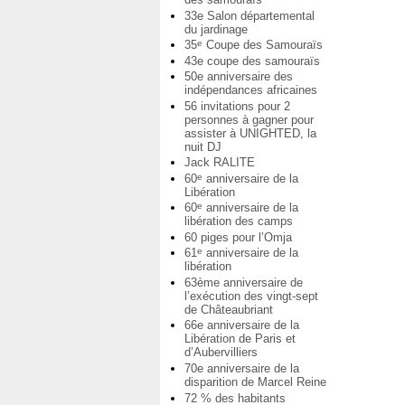
33e Salon départemental
du jardinage
35
Coupe des Samouraïs
e
43e coupe des samouraïs
50e anniversaire des
indépendances africaines
56 invitations pour 2
personnes à gagner pour
assister à UNIGHTED, la
nuit DJ
Jack RALITE
60
anniversaire de la
e
Libération
60
anniversaire de la
e
libération des camps
60 piges pour l’Omja
61
anniversaire de la
e
libération
63ème anniversaire de
l’exécution des vingt-sept
de Châteaubriant
66e anniversaire de la
Libération de Paris et
d’Aubervilliers
70e anniversaire de la
disparition de Marcel Reine
72 % des habitants