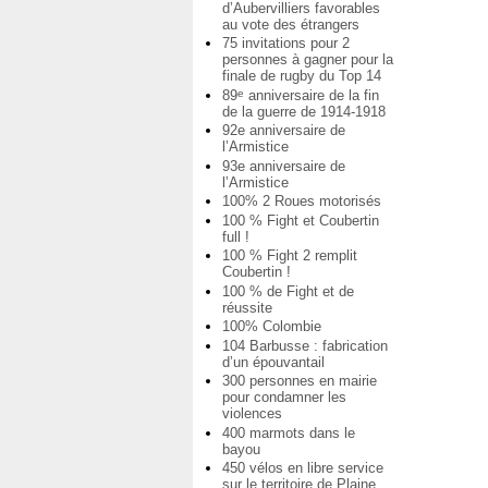
d’Aubervilliers favorables
au vote des étrangers
75 invitations pour 2
personnes à gagner pour la
finale de rugby du Top 14
89
anniversaire de la fin
e
de la guerre de 1914-1918
92e anniversaire de
l’Armistice
93e anniversaire de
l’Armistice
100% 2 Roues motorisés
100 % Fight et Coubertin
full !
100 % Fight 2 remplit
Coubertin !
100 % de Fight et de
réussite
100% Colombie
104 Barbusse : fabrication
d’un épouvantail
300 personnes en mairie
pour condamner les
violences
400 marmots dans le
bayou
450 vélos en libre service
sur le territoire de Plaine