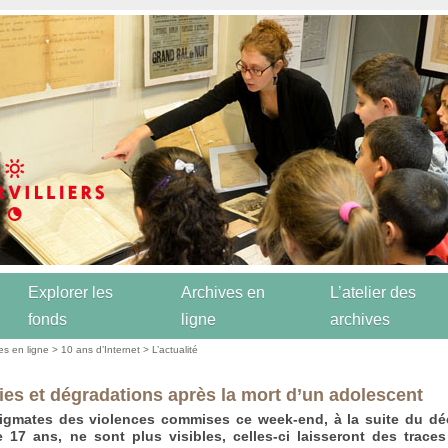
Explorer les
Archives en
L’atelier des
fonds
ligne
archives
es en ligne
>
10 ans d’Internet
>
L’actualité
ies et dégradations après la mort d’un adolescent
tigmates des violences commises ce week-end, à la suite du dé
 17 ans, ne sont plus visibles, celles-ci laisseront des trace