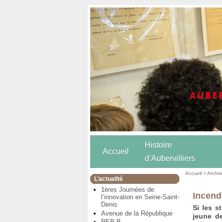
Histoire
Accueil
d’Aubervilliers
Accueil
>
Archiv
L’actualité
1ères Journées de
Incend
l’innovation en Seine-Saint-
Denis
Si les s
Avenue de la République
jeune de
RER B