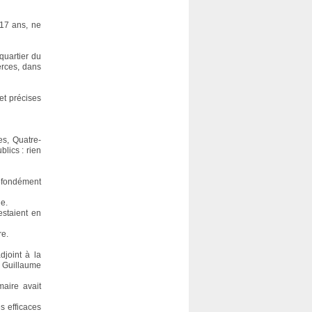
 17 ans, ne
quartier du
erces, dans
et précises
es, Quatre-
lics : rien
profondément
ue.
estaient en
re.
djoint à la
e Guillaume
maire avait
s efficaces