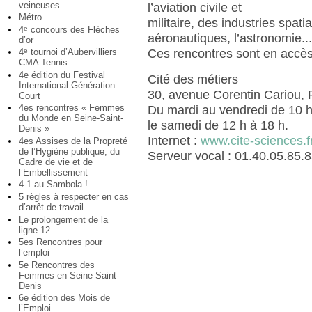
veineuses
l’aviation civile et
Métro
militaire, des industries spatia
4
concours des Flèches
e
aéronautiques, l’astronomie...
d’or
4
tournoi d’Aubervilliers
Ces rencontres sont en accès 
e
CMA Tennis
4e édition du Festival
Cité des métiers
International Génération
30, avenue Corentin Cariou, 
Court
4es rencontres « Femmes
Du mardi au vendredi de 10 h
du Monde en Seine-Saint-
le samedi de 12 h à 18 h.
Denis »
Internet :
www.cite-sciences.f
4es Assises de la Propreté
de l’Hygiène publique, du
Serveur vocal : 01.40.05.85.
Cadre de vie et de
l’Embellissement
4-1 au Sambola !
5 règles à respecter en cas
d’arrêt de travail
Le prolongement de la
ligne 12
5es Rencontres pour
l’emploi
5e Rencontres des
Femmes en Seine Saint-
Denis
6e édition des Mois de
l’Emploi