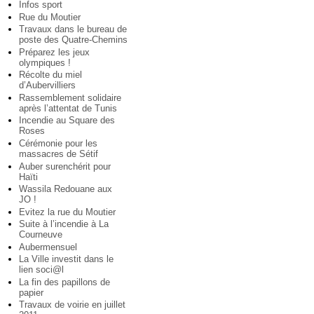
Infos sport
Rue du Moutier
Travaux dans le bureau de
poste des Quatre-Chemins
Préparez les jeux
olympiques !
Récolte du miel
d’Aubervilliers
Rassemblement solidaire
après l’attentat de Tunis
Incendie au Square des
Roses
Cérémonie pour les
massacres de Sétif
Auber surenchérit pour
Haïti
Wassila Redouane aux
JO !
Evitez la rue du Moutier
Suite à l’incendie à La
Courneuve
Aubermensuel
La Ville investit dans le
lien soci@l
La fin des papillons de
papier
Travaux de voirie en juillet