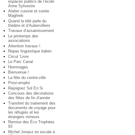
espaces publics de l’école
Anne Sylvestre
Atelier cuisine et soirée
Maghreb
Quand la télé parle du
théâtre et d’Aubervilliers
Travaux d’assainissement
Le printemps des
associations
Attention travaux !
Repas linguistique italien
Circul ’Livre
Le Parc Canal
Hommages
Bienvenue !
La fête du centre-ville
Proxi-emploi
Rejoignez Sol En Si
Concours des décorations
des fêtes de fin d’année
Transfert du traitement des
documents de voyage pour
les réfugiés et les
étrangers mineurs
Remise des Éco Trophées
93
Michel Jonasz en escale à