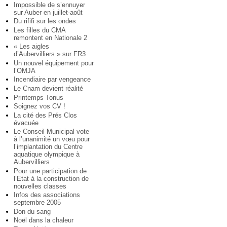
Impossible de s’ennuyer
sur Auber en juillet-août
Du rififi sur les ondes
Les filles du CMA
remontent en Nationale 2
« Les aigles
d’Aubervilliers » sur FR3
Un nouvel équipement pour
l’OMJA
Incendiaire par vengeance
Le Cnam devient réalité
Printemps Tonus
Soignez vos CV !
La cité des Prés Clos
évacuée
Le Conseil Municipal vote
à l’unanimité un vœu pour
l’implantation du Centre
aquatique olympique à
Aubervilliers
Pour une participation de
l’Etat à la construction de
nouvelles classes
Infos des associations
septembre 2005
Don du sang
Noël dans la chaleur