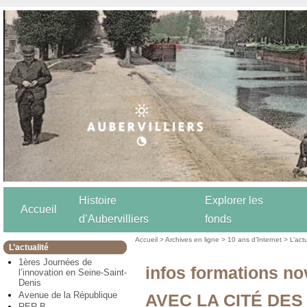
Histoire
Explorer les
Accueil
d’Aubervilliers
fonds
Accueil
>
Archives en ligne
>
10 ans d’Internet
>
L’act
L’actualité
1ères Journées de
infos formations n
l’innovation en Seine-Saint-
Denis
Avenue de la République
AVEC LA CITÉ DES
RER B