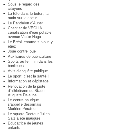
Sous le regard des
citoyens
La tête dans le béton, la
main sur le coeur
Le Panthéon d’Auber
Chantier de VEOLIA
canalisation d’eau potable
avenue Victor Hugo
Le Brésil comme si vous y
étiez
Joue contre joue
Auxiliaires de puériculture
Sports au féminin dans les
banlieues
Avis d’enquête publique
Le sport, c’est la santé !
Information et dépistage
Rénovation de la piste
d’athlétisme du Stade
Auguste Delaune
Le centre nautique
s’appelle désormais
Marlène Peratou
Le square Docteur Julien
Saiz a été inauguré
Educatrice de jeunes
enfants