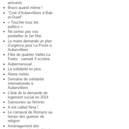
arrivants
Bravo quand même !
"Ciné d’Aubervilliers à Bab-
el-Oued"
« Toucher tous les
publics »
Ne sortez pas vos
poubelles le 1er Mai
Le maire demande un plan
d’urgence pour La Poste à
Aubervilliers
Fête de quartier Vallès-La
Frette : samedi 3 octobre
Aubermensuel
La solidarité en plus
Alerte météo
Semaine de solidarité
internationale à
Aubervilliers
L’état de la demande de
logement social en 2014
Samouraïs au féminin
A riot called Nina !
Le carnaval de Romans au
temps des guerres de
religion
Aménagement des