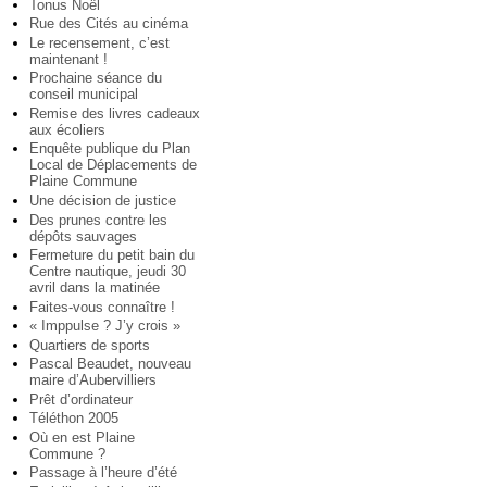
Tonus Noël
Rue des Cités au cinéma
Le recensement, c’est
maintenant !
Prochaine séance du
conseil municipal
Remise des livres cadeaux
aux écoliers
Enquête publique du Plan
Local de Déplacements de
Plaine Commune
Une décision de justice
Des prunes contre les
dépôts sauvages
Fermeture du petit bain du
Centre nautique, jeudi 30
avril dans la matinée
Faites-vous connaître !
« Imppulse ? J’y crois »
Quartiers de sports
Pascal Beaudet, nouveau
maire d’Aubervilliers
Prêt d’ordinateur
Téléthon 2005
Où en est Plaine
Commune ?
Passage à l’heure d’été