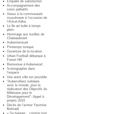
Enquête de satisfaction
Accompagnement des
soins palliatifs
Voeux à la communauté
musulmane à l’occasion de
l’Aïd-el-Adha
Le 9e art bulle à temps
plein
Hommage aux fusillés de
Chateaubriant
Aubermensuel
Printemps tonique
Ouverture de la location
Urban Football débarque à
Forest Hill
Bienvenue à Auberwood
Scénographie dans
l’espace
Une autre ville est possible
"Aubervilliers solidaire
avec le monde, pour la
réalisation des Objectifs du
Millénaire pour le
Développement"- Appel à
projets 2010
Décès de l’acteur Yasmine
Belmadi
« Se baigner... comme tout