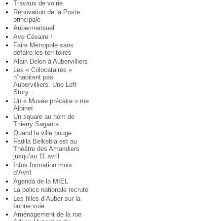
Travaux de voirie
Rénovation de la Poste
principale
Aubermensuel
Ave Césaire !
Faire Métropole sans
défaire les territoires
Alain Delon à Aubervilliers
Les « Colocataires »
n’habitent pas
Aubervilliers. Une Loft
Story...
Un « Musée précaire » rue
Albinet
Un square au nom de
Thierry Saganta
Quand la ville bouge
Fadila Belkebla est au
Théâtre des Amandiers
jusqu’au 11 avril
Infos formation mois
d’Avril
Agenda de la MIEL
La police nationale recrute
Les filles d’Auber sur la
bonne voie
Aménagement de la rue