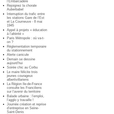
l’Embarcadère
Rejoignez la chorale
Auberbabel
Interruption du trafic entre
les stations Gare de l’Est
et La Courneuve - 8 mai
1945
Appel à projets « éducation
à l’altérité »
Paris Métropole : où va-t-
on ?
Réglementation temporaire
du stationnement
Alerte canicule
Demain se dessine
aujourd’hui
Soirée chic au Corbu
Le maire félicite trois
jeunes courageux
albertivillariens
La Région Ile-de-France
consulte les Franciliens
sur l’avenir du territoire
Balade urbaine : l’emploi,
l’agglo y travaille !
Journée création et reprise
d’entreprise en Seine-
Saint-Denis