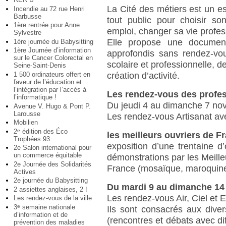
La Cité des métiers est un es
Incendie au 72 rue Henri
Barbusse
tout public pour choisir so
1ère rentrée pour Anne
emploi, changer sa vie profess
Sylvestre
Elle propose une documenta
1ère journée du Babysitting
1ère Journée d’information
approfondis sans rendez-vou
sur le Cancer Colorectal en
scolaire et professionnelle, de
Seine-Saint-Denis
1 500 ordinateurs offert en
création d’activité.
faveur de l’éducation et
l’intégration par l’accès à
Les rendez-vous des profes
l’informatique !
Du jeudi 4 au dimanche 7 n
Avenue V. Hugo & Pont P.
Larousse
Les rendez-vous Artisanat av
Mobilien
2
édition des Éco
e
les meilleurs ouvriers de F
Trophées 93
exposition d’une trentaine d
2e Salon international pour
un commerce équitable
démonstrations par les Meille
2e Journée des Solidarités
France (mosaïque, maroquiner
Actives
2e journée du Babysitting
Du mardi 9 au dimanche 1
2 assiettes anglaises, 2 !
Les rendez-vous Air, Ciel et 
Les rendez-vous de la ville
3
semaine nationale
e
Ils sont consacrés aux divers
d’information et de
(rencontres et débats avec di
prévention des maladies