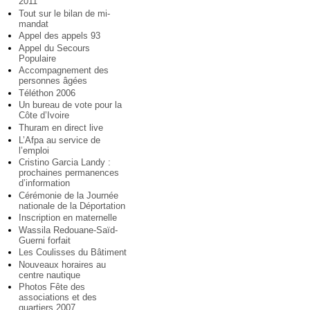
2011
Tout sur le bilan de mi-
mandat
Appel des appels 93
Appel du Secours
Populaire
Accompagnement des
personnes âgées
Téléthon 2006
Un bureau de vote pour la
Côte d’Ivoire
Thuram en direct live
L’Afpa au service de
l’emploi
Cristino Garcia Landy :
prochaines permanences
d’information
Cérémonie de la Journée
nationale de la Déportation
Inscription en maternelle
Wassila Redouane-Saïd-
Guerni forfait
Les Coulisses du Bâtiment
Nouveaux horaires au
centre nautique
Photos Fête des
associations et des
quartiers 2007