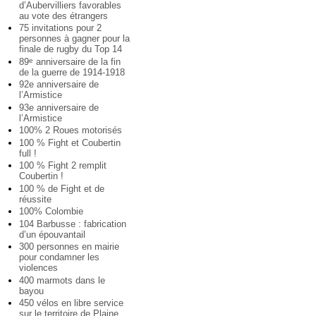
d’Aubervilliers favorables
au vote des étrangers
75 invitations pour 2
personnes à gagner pour la
finale de rugby du Top 14
89
anniversaire de la fin
e
de la guerre de 1914-1918
92e anniversaire de
l’Armistice
93e anniversaire de
l’Armistice
100% 2 Roues motorisés
100 % Fight et Coubertin
full !
100 % Fight 2 remplit
Coubertin !
100 % de Fight et de
réussite
100% Colombie
104 Barbusse : fabrication
d’un épouvantail
300 personnes en mairie
pour condamner les
violences
400 marmots dans le
bayou
450 vélos en libre service
sur le territoire de Plaine