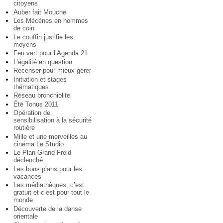
citoyens
Auber fait Mouche
Les Mécènes en hommes
de coin
Le couffin justifie les
moyens
Feu vert pour l’Agenda 21
L’égalité en question
Recenser pour mieux gérer
Initiation et stages
thématiques
Réseau bronchiolite
Été Tonus 2011
Opération de
sensibilisation à la sécurité
routière
Mille et une merveilles au
cinéma Le Studio
Le Plan Grand Froid
déclenché
Les bons plans pour les
vacances
Les médiathèques, c’est
gratuit et c’est pour tout le
monde
Découverte de la danse
orientale