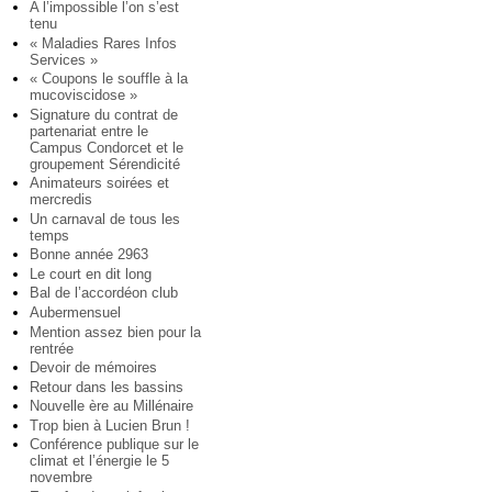
A l’impossible l’on s’est
tenu
« Maladies Rares Infos
Services »
« Coupons le souffle à la
mucoviscidose »
Signature du contrat de
partenariat entre le
Campus Condorcet et le
groupement Sérendicité
Animateurs soirées et
mercredis
Un carnaval de tous les
temps
Bonne année 2963
Le court en dit long
Bal de l’accordéon club
Aubermensuel
Mention assez bien pour la
rentrée
Devoir de mémoires
Retour dans les bassins
Nouvelle ère au Millénaire
Trop bien à Lucien Brun !
Conférence publique sur le
climat et l’énergie le 5
novembre