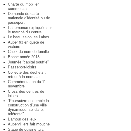
Charte du mobilier
commercial
Demande de carte
nationale d’identité ou de
passeport
L’alternance expliquée sur
le marché du centre
Le beau selon les Labos
Auber 93 en quête de
victoire
Choix du nom de famille
Bonne année 2013
Journée “capital souffle”
Passeport-loisirs
Collecte des déchets :
retour à la normale
Commémoration du 11
novembre
Cross des centres de
loisirs
“Poursuivre ensemble la
construction d’une ville
dynamique, solidaire,
tolérante”
L’amour des jeux
Aubervilliers fait mouche
Stage de cuisine turc