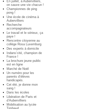
En juillet, à Aubervilliers,
on sauve une vie chacun !
Championnes de ping
pong !
Une école de cinéma à
Aubervilliers
Recherche
accompagnateurs
Le travail et le sérieux, ça
paye !
Rencontre citoyenne au
collège Rosa Luxemburg
Des experts à domicile
Indans’cité, champion de
France !
La brochure jeune public
est en ligne
Marché de Noël
Un numéro pour les
parents d’élèves
handicapés.
Cet été, je donne mon
sang !
Dans les écoles
Libération de Paris et
d’Aubervilliers
Mobilisation au lycée
Timbaud