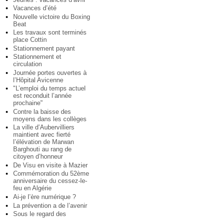
Vacances d’été
Nouvelle victoire du Boxing
Beat
Les travaux sont terminés
place Cottin
Stationnement payant
Stationnement et
circulation
Journée portes ouvertes à
l’Hôpital Avicenne
"L’emploi du temps actuel
est reconduit l’année
prochaine"
Contre la baisse des
moyens dans les collèges
La ville d’Aubervilliers
maintient avec fierté
l’élévation de Marwan
Barghouti au rang de
citoyen d’honneur
De Visu en visite à Mazier
Commémoration du 52ème
anniversaire du cessez-le-
feu en Algérie
Ai-je l’ère numérique ?
La prévention a de l’avenir
Sous le regard des