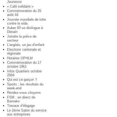
Jeunesse
« Café solidaire »
Commémoration du 25
août 44
Journée mondiale de lutte
contre le sida
Auber 93 se distingue à
Denain
Joindre la police de
secteur
L’anglais, un jeu d’enfant
Elections cantonale et
régionale
Horaires OPHLM
Commémoration du 17
octobre 1961
Infos Quartiers octobre
2004
Qui est ce garçon ?
Sports : les résultats du
week-end
Rendez-vous citoyens
FSM : en direct de
Bamako
Travaux d’élagage
Le 2ème Salon du service
aux entreprises