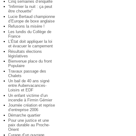
Cinq semaines d’enquête
“Infirmier la nuit : ça peut
être chouette”
Lucie Bertaud championne
d’Europe de boxe anglaise
Refusons la misère !
Les lundis du Collège de
France
L’État doit appliquer la loi
et évacuer le campement
Résultats élections
législatives
Bienvenue place du front
Populaire
Travaux passage des
Chalets
Un bail de 40 ans signé
entre Aubervacances-
Loisirs et EDF
Un enfant victime d’un
incendie à Firmin Gémier
Journée création et reprise
d’entreprise 2006
Démarche quartier
Pour une justice et une
paix durable au Proche-
Orient
Curage d’un ouvrage