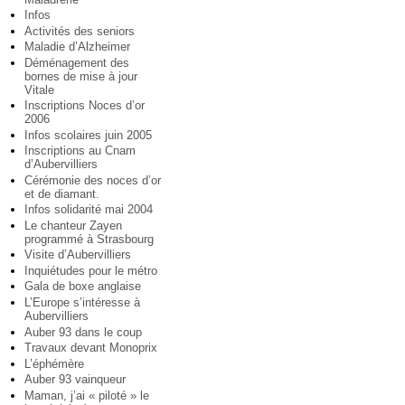
Infos
Activités des seniors
Maladie d’Alzheimer
Déménagement des
bornes de mise à jour
Vitale
Inscriptions Noces d’or
2006
Infos scolaires juin 2005
Inscriptions au Cnam
d’Aubervilliers
Cérémonie des noces d’or
et de diamant.
Infos solidarité mai 2004
Le chanteur Zayen
programmé à Strasbourg
Visite d’Aubervilliers
Inquiétudes pour le métro
Gala de boxe anglaise
L’Europe s’intéresse à
Aubervilliers
Auber 93 dans le coup
Travaux devant Monoprix
L’éphémère
Auber 93 vainqueur
Maman, j’ai « piloté » le