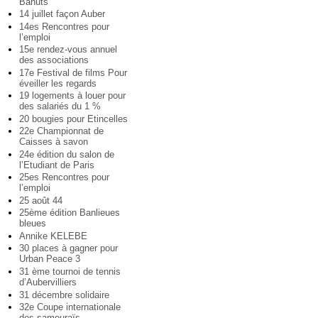
Bahuts
14 juillet façon Auber
14es Rencontres pour
l’emploi
15e rendez-vous annuel
des associations
17e Festival de films Pour
éveiller les regards
19 logements à louer pour
des salariés du 1 %
20 bougies pour Etincelles
22e Championnat de
Caisses à savon
24e édition du salon de
l’Etudiant de Paris
25es Rencontres pour
l’emploi
25 août 44
25ème édition Banlieues
bleues
Annike KELEBE
30 places à gagner pour
Urban Peace 3
31 ème tournoi de tennis
d’Aubervilliers
31 décembre solidaire
32e Coupe internationale
des samouraïs