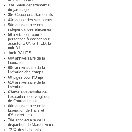
33e Salon départemental
du jardinage
35
Coupe des Samouraïs
e
43e coupe des samouraïs
50e anniversaire des
indépendances africaines
56 invitations pour 2
personnes à gagner pour
assister à UNIGHTED, la
nuit DJ
Jack RALITE
60
anniversaire de la
e
Libération
60
anniversaire de la
e
libération des camps
60 piges pour l’Omja
61
anniversaire de la
e
libération
63ème anniversaire de
l’exécution des vingt-sept
de Châteaubriant
66e anniversaire de la
Libération de Paris et
d’Aubervilliers
70e anniversaire de la
disparition de Marcel Reine
72 % des habitants