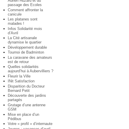
Adrien Huzard et du
passage des Ecoles
Comment affronter la
canicule
Les platanes sont
malades !
Infos Solidarité mois
d’Avril
La Cité artisanale
dynamise le quartier
Développement durable
Tournoi de Badminton
La caravane des amateurs
est de retour
Quelles solidarités
aujourd’hui à Aubervilliers ?
Fleurir la Ville
INit Satisfaction
Disparition du Docteur
Bernard Petit
Découverte des jardins
partagés
Grutage d’une antenne
GSM
Mise en place d’un
Pédibus
Votre « profil » d’internaute
Jeunes : vacances d’avril