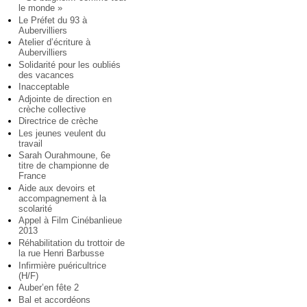
le monde »
Le Préfet du 93 à
Aubervilliers
Atelier d’écriture à
Aubervilliers
Solidarité pour les oubliés
des vacances
Inacceptable
Adjointe de direction en
crèche collective
Directrice de crèche
Les jeunes veulent du
travail
Sarah Ourahmoune, 6e
titre de championne de
France
Aide aux devoirs et
accompagnement à la
scolarité
Appel à Film Cinébanlieue
2013
Réhabilitation du trottoir de
la rue Henri Barbusse
Infirmière puéricultrice
(H/F)
Auber’en fête 2
Bal et accordéons