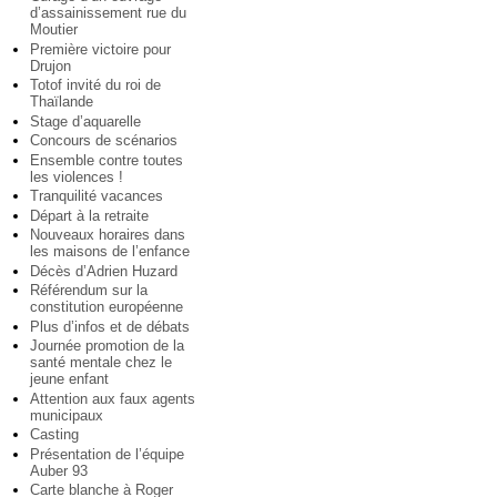
d’assainissement rue du
Moutier
Première victoire pour
Drujon
Totof invité du roi de
Thaïlande
Stage d’aquarelle
Concours de scénarios
Ensemble contre toutes
les violences !
Tranquilité vacances
Départ à la retraite
Nouveaux horaires dans
les maisons de l’enfance
Décès d’Adrien Huzard
Référendum sur la
constitution européenne
Plus d’infos et de débats
Journée promotion de la
santé mentale chez le
jeune enfant
Attention aux faux agents
municipaux
Casting
Présentation de l’équipe
Auber 93
Carte blanche à Roger