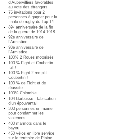
d’Aubervilliers favorables
au vote des étrangers
75 invitations pour 2
personnes à gagner pour la
finale de rugby du Top 14
89
anniversaire de la fin
e
de la guerre de 1914-1918
92e anniversaire de
l’Armistice
93e anniversaire de
l’Armistice
100% 2 Roues motorisés
100 % Fight et Coubertin
full !
100 % Fight 2 remplit
Coubertin !
100 % de Fight et de
réussite
100% Colombie
104 Barbusse : fabrication
d’un épouvantail
300 personnes en mairie
pour condamner les
violences
400 marmots dans le
bayou
450 vélos en libre service
sur le territoire de Plaine