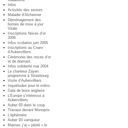
Infos
Activités des seniors
Maladie d’Alzheimer
Déménagement des
bornes de mise à jour
Vitale
Inscriptions Noces d’or
2006
Infos scolaires juin 2005
Inscriptions au Cnam
d’Aubervilliers
Cérémonie des noces d’or
et de diamant.
Infos solidarité mai 2004
Le chanteur Zayen
programmé à Strasbourg
Visite d’Aubervilliers
Inquiétudes pour le métro
Gala de boxe anglaise
L’Europe s’intéresse à
Aubervilliers
Auber 93 dans le coup
Travaux devant Monoprix
L’éphémère
Auber 93 vainqueur
Maman, j’ai « piloté » le