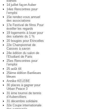
Bahuts
14 juillet façon Auber
14es Rencontres pour
l’emploi
15e rendez-vous annuel
des associations
17e Festival de films Pour
éveiller les regards
19 logements à louer pour
des salariés du 1 %
20 bougies pour Etincelles
22e Championnat de
Caisses à savon
24e édition du salon de
l’Etudiant de Paris
25es Rencontres pour
l’emploi
25 août 44
25ème édition Banlieues
bleues
Annike KELEBE
30 places à gagner pour
Urban Peace 3
31 ème tournoi de tennis
d’Aubervilliers
31 décembre solidaire
32e Coupe internationale
des samouraïs