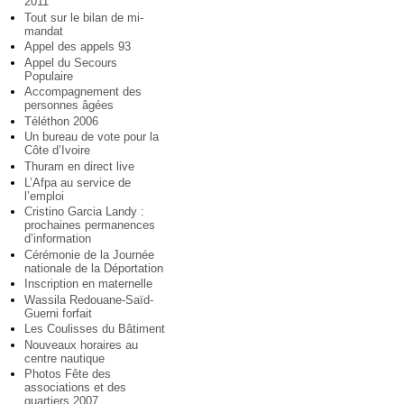
2011
Tout sur le bilan de mi-
mandat
Appel des appels 93
Appel du Secours
Populaire
Accompagnement des
personnes âgées
Téléthon 2006
Un bureau de vote pour la
Côte d’Ivoire
Thuram en direct live
L’Afpa au service de
l’emploi
Cristino Garcia Landy :
prochaines permanences
d’information
Cérémonie de la Journée
nationale de la Déportation
Inscription en maternelle
Wassila Redouane-Saïd-
Guerni forfait
Les Coulisses du Bâtiment
Nouveaux horaires au
centre nautique
Photos Fête des
associations et des
quartiers 2007