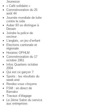
Jeunesse
« Café solidaire »
Commémoration du 25
août 44
Journée mondiale de lutte
contre le sida
Auber 93 se distingue à
Denain
Joindre la police de
secteur
L’anglais, un jeu d’enfant
Elections cantonale et
régionale
Horaires OPHLM
Commémoration du 17
octobre 1961
Infos Quartiers octobre
2004
Qui est ce garçon ?
Sports : les résultats du
week-end
Rendez-vous citoyens
FSM : en direct de
Bamako
Travaux d’élagage
Le 2ème Salon du service
aux entreprises