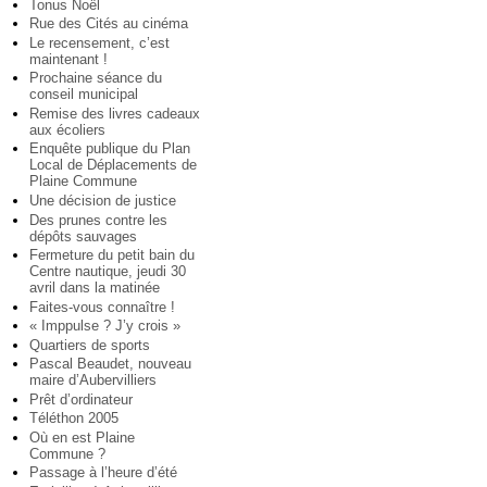
Tonus Noël
Rue des Cités au cinéma
Le recensement, c’est
maintenant !
Prochaine séance du
conseil municipal
Remise des livres cadeaux
aux écoliers
Enquête publique du Plan
Local de Déplacements de
Plaine Commune
Une décision de justice
Des prunes contre les
dépôts sauvages
Fermeture du petit bain du
Centre nautique, jeudi 30
avril dans la matinée
Faites-vous connaître !
« Imppulse ? J’y crois »
Quartiers de sports
Pascal Beaudet, nouveau
maire d’Aubervilliers
Prêt d’ordinateur
Téléthon 2005
Où en est Plaine
Commune ?
Passage à l’heure d’été