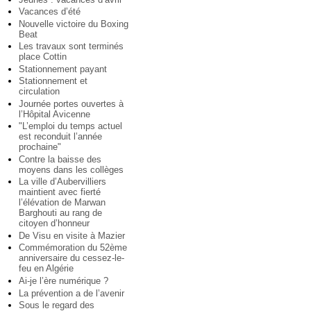
Vacances d’été
Nouvelle victoire du Boxing
Beat
Les travaux sont terminés
place Cottin
Stationnement payant
Stationnement et
circulation
Journée portes ouvertes à
l’Hôpital Avicenne
"L’emploi du temps actuel
est reconduit l’année
prochaine"
Contre la baisse des
moyens dans les collèges
La ville d’Aubervilliers
maintient avec fierté
l’élévation de Marwan
Barghouti au rang de
citoyen d’honneur
De Visu en visite à Mazier
Commémoration du 52ème
anniversaire du cessez-le-
feu en Algérie
Ai-je l’ère numérique ?
La prévention a de l’avenir
Sous le regard des