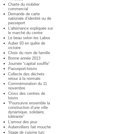
Charte du mobilier
commercial
Demande de carte
nationale d’identité ou de
passeport
L’alternance expliquée sur
le marché du centre
Le beau selon les Labos
Auber 93 en quête de
victoire
Choix du nom de famille
Bonne année 2013
Journée “capital souffle”
Passeport-loisirs
Collecte des déchets :
retour à la normale
Commémoration du 11
novembre
Cross des centres de
loisirs
“Poursuivre ensemble la
construction d’une ville
dynamique, solidaire,
tolérante”
L’amour des jeux
Aubervilliers fait mouche
Stage de cuisine turc