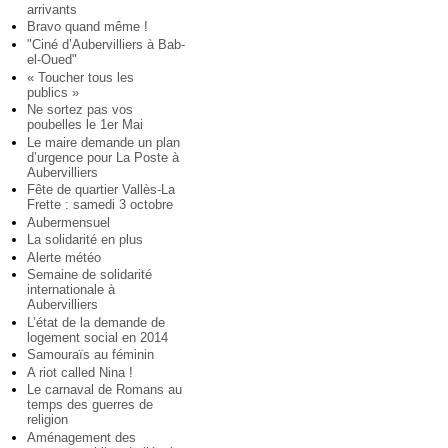
arrivants
Bravo quand même !
"Ciné d’Aubervilliers à Bab-
el-Oued"
« Toucher tous les
publics »
Ne sortez pas vos
poubelles le 1er Mai
Le maire demande un plan
d’urgence pour La Poste à
Aubervilliers
Fête de quartier Vallès-La
Frette : samedi 3 octobre
Aubermensuel
La solidarité en plus
Alerte météo
Semaine de solidarité
internationale à
Aubervilliers
L’état de la demande de
logement social en 2014
Samouraïs au féminin
A riot called Nina !
Le carnaval de Romans au
temps des guerres de
religion
Aménagement des