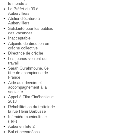
le monde »
Le Préfet du 93 à
Aubervilliers
Atelier d’écriture à
Aubervilliers
Solidarité pour les oubliés
des vacances
Inacceptable
Adjointe de direction en
crèche collective
Directrice de crèche
Les jeunes veulent du
travail
Sarah Ourahmoune, 6e
titre de championne de
France
Aide aux devoirs et
accompagnement à la
scolarité
Appel à Film Cinébanlieue
2013
Réhabilitation du trottoir de
la rue Henri Barbusse
Infirmière puéricultrice
(H/F)
Auber’en fête 2
Bal et accordéons