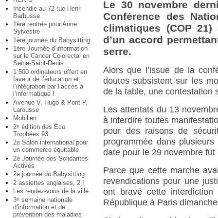
Le 30 novembre derni
Incendie au 72 rue Henri
Conférence des Natio
Barbusse
1ère rentrée pour Anne
climatiques (COP 21) 
Sylvestre
d’un accord permettant
1ère journée du Babysitting
1ère Journée d’information
serre.
sur le Cancer Colorectal en
Seine-Saint-Denis
Alors que l’issue de la con
1 500 ordinateurs offert en
faveur de l’éducation et
doutes subsistent sur les mo
l’intégration par l’accès à
de la table, une contestation
l’informatique !
Avenue V. Hugo & Pont P.
Les attentats du 13 novembr
Larousse
Mobilien
à interdire toutes manifestat
2
édition des Éco
e
pour des raisons de sécuri
Trophées 93
programmée dans plusieurs 
2e Salon international pour
un commerce équitable
date pour le 29 novembre fut a
2e Journée des Solidarités
Actives
Parce que cette marche avait
2e journée du Babysitting
revendications pour une just
2 assiettes anglaises, 2 !
ont bravé cette interdicti
Les rendez-vous de la ville
3
semaine nationale
e
République à Paris dimanche
d’information et de
prévention des maladies