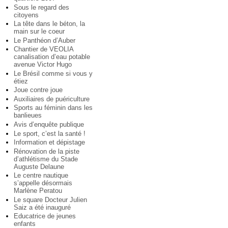
Sous le regard des
citoyens
La tête dans le béton, la
main sur le coeur
Le Panthéon d’Auber
Chantier de VEOLIA
canalisation d’eau potable
avenue Victor Hugo
Le Brésil comme si vous y
étiez
Joue contre joue
Auxiliaires de puériculture
Sports au féminin dans les
banlieues
Avis d’enquête publique
Le sport, c’est la santé !
Information et dépistage
Rénovation de la piste
d’athlétisme du Stade
Auguste Delaune
Le centre nautique
s’appelle désormais
Marlène Peratou
Le square Docteur Julien
Saiz a été inauguré
Educatrice de jeunes
enfants