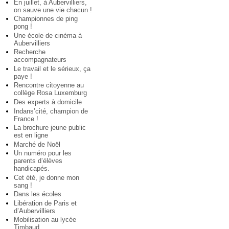
En juillet, à Aubervilliers,
on sauve une vie chacun !
Championnes de ping
pong !
Une école de cinéma à
Aubervilliers
Recherche
accompagnateurs
Le travail et le sérieux, ça
paye !
Rencontre citoyenne au
collège Rosa Luxemburg
Des experts à domicile
Indans’cité, champion de
France !
La brochure jeune public
est en ligne
Marché de Noël
Un numéro pour les
parents d’élèves
handicapés.
Cet été, je donne mon
sang !
Dans les écoles
Libération de Paris et
d’Aubervilliers
Mobilisation au lycée
Timbaud