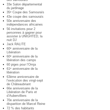
33e Salon départemental
du jardinage
35
Coupe des Samouraïs
e
43e coupe des samouraïs
50e anniversaire des
indépendances africaines
56 invitations pour 2
personnes à gagner pour
assister à UNIGHTED, la
nuit DJ
Jack RALITE
60
anniversaire de la
e
Libération
60
anniversaire de la
e
libération des camps
60 piges pour l’Omja
61
anniversaire de la
e
libération
63ème anniversaire de
l’exécution des vingt-sept
de Châteaubriant
66e anniversaire de la
Libération de Paris et
d’Aubervilliers
70e anniversaire de la
disparition de Marcel Reine
72 % des habitants