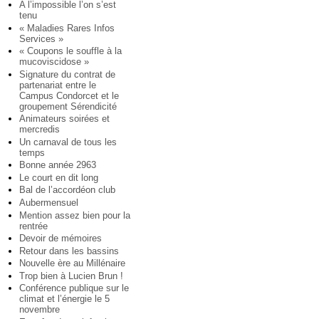
A l’impossible l’on s’est
tenu
« Maladies Rares Infos
Services »
« Coupons le souffle à la
mucoviscidose »
Signature du contrat de
partenariat entre le
Campus Condorcet et le
groupement Sérendicité
Animateurs soirées et
mercredis
Un carnaval de tous les
temps
Bonne année 2963
Le court en dit long
Bal de l’accordéon club
Aubermensuel
Mention assez bien pour la
rentrée
Devoir de mémoires
Retour dans les bassins
Nouvelle ère au Millénaire
Trop bien à Lucien Brun !
Conférence publique sur le
climat et l’énergie le 5
novembre