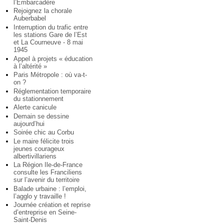
l’Embarcadère
Rejoignez la chorale
Auberbabel
Interruption du trafic entre
les stations Gare de l’Est
et La Courneuve - 8 mai
1945
Appel à projets « éducation
à l’altérité »
Paris Métropole : où va-t-
on ?
Réglementation temporaire
du stationnement
Alerte canicule
Demain se dessine
aujourd’hui
Soirée chic au Corbu
Le maire félicite trois
jeunes courageux
albertivillariens
La Région Ile-de-France
consulte les Franciliens
sur l’avenir du territoire
Balade urbaine : l’emploi,
l’agglo y travaille !
Journée création et reprise
d’entreprise en Seine-
Saint-Denis