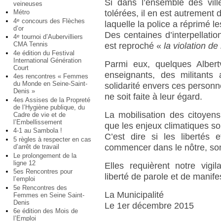
Si dans l’ensemble des vill
veineuses
Métro
tolérées, il en est autrement 
4
concours des Flèches
e
laquelle la police a réprimé l
d’or
Des centaines d’interpellatio
4
tournoi d’Aubervilliers
e
CMA Tennis
est reproché «
la violation de
4e édition du Festival
International Génération
Parmi eux, quelques Albertvi
Court
enseignants, des militants 
4es rencontres « Femmes
du Monde en Seine-Saint-
solidarité envers ces person
Denis »
ne soit faite à leur égard.
4es Assises de la Propreté
de l’Hygiène publique, du
La mobilisation des citoyen
Cadre de vie et de
l’Embellissement
que les enjeux climatiques so
4-1 au Sambola !
C’est dire si les libertés
5 règles à respecter en cas
commencer dans le nôtre, sont
d’arrêt de travail
Le prolongement de la
ligne 12
Elles requièrent notre vigi
5es Rencontres pour
liberté de parole et de manife
l’emploi
5e Rencontres des
La Municipalité
Femmes en Seine Saint-
Denis
Le 1er décembre 2015
6e édition des Mois de
l’Emploi