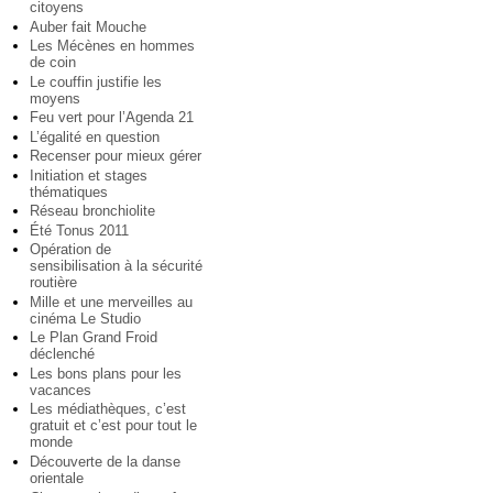
citoyens
Auber fait Mouche
Les Mécènes en hommes
de coin
Le couffin justifie les
moyens
Feu vert pour l’Agenda 21
L’égalité en question
Recenser pour mieux gérer
Initiation et stages
thématiques
Réseau bronchiolite
Été Tonus 2011
Opération de
sensibilisation à la sécurité
routière
Mille et une merveilles au
cinéma Le Studio
Le Plan Grand Froid
déclenché
Les bons plans pour les
vacances
Les médiathèques, c’est
gratuit et c’est pour tout le
monde
Découverte de la danse
orientale