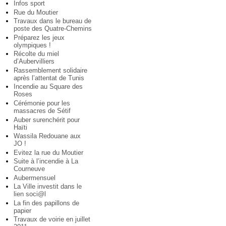
Infos sport
Rue du Moutier
Travaux dans le bureau de
poste des Quatre-Chemins
Préparez les jeux
olympiques !
Récolte du miel
d’Aubervilliers
Rassemblement solidaire
après l’attentat de Tunis
Incendie au Square des
Roses
Cérémonie pour les
massacres de Sétif
Auber surenchérit pour
Haïti
Wassila Redouane aux
JO !
Evitez la rue du Moutier
Suite à l’incendie à La
Courneuve
Aubermensuel
La Ville investit dans le
lien soci@l
La fin des papillons de
papier
Travaux de voirie en juillet