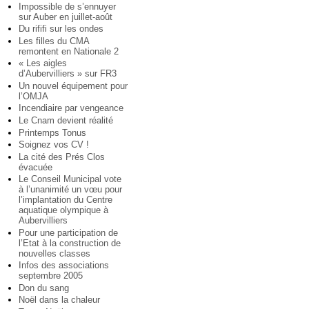
Impossible de s’ennuyer
sur Auber en juillet-août
Du rififi sur les ondes
Les filles du CMA
remontent en Nationale 2
« Les aigles
d’Aubervilliers » sur FR3
Un nouvel équipement pour
l’OMJA
Incendiaire par vengeance
Le Cnam devient réalité
Printemps Tonus
Soignez vos CV !
La cité des Prés Clos
évacuée
Le Conseil Municipal vote
à l’unanimité un vœu pour
l’implantation du Centre
aquatique olympique à
Aubervilliers
Pour une participation de
l’Etat à la construction de
nouvelles classes
Infos des associations
septembre 2005
Don du sang
Noël dans la chaleur