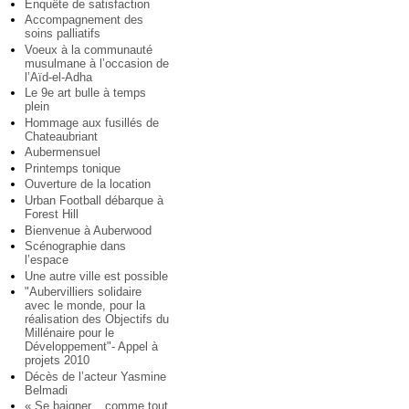
Enquête de satisfaction
Accompagnement des
soins palliatifs
Voeux à la communauté
musulmane à l’occasion de
l’Aïd-el-Adha
Le 9e art bulle à temps
plein
Hommage aux fusillés de
Chateaubriant
Aubermensuel
Printemps tonique
Ouverture de la location
Urban Football débarque à
Forest Hill
Bienvenue à Auberwood
Scénographie dans
l’espace
Une autre ville est possible
"Aubervilliers solidaire
avec le monde, pour la
réalisation des Objectifs du
Millénaire pour le
Développement"- Appel à
projets 2010
Décès de l’acteur Yasmine
Belmadi
« Se baigner... comme tout