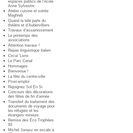
espaces publics de l’école
Anne Sylvestre
Atelier cuisine et soirée
Maghreb
Quand la télé parle du
théâtre et d’Aubervilliers
Travaux d’assainissement
Le printemps des
associations
Attention travaux !
Repas linguistique italien
Circul ’Livre
Le Parc Canal
Hommages
Bienvenue !
La fête du centre-ville
Proxi-emploi
Rejoignez Sol En Si
Concours des décorations
des fêtes de fin d’année
Transfert du traitement des
documents de voyage pour
les réfugiés et les
étrangers mineurs
Remise des Éco Trophées
93
Michel Jonasz en escale à