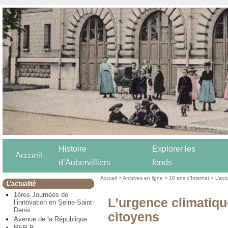
Histoire
Explorer les
Accueil
d’Aubervilliers
fonds
Accueil
>
Archives en ligne
>
10 ans d’Internet
>
L’act
L’actualité
1ères Journées de
L’urgence climatique
l’innovation en Seine-Saint-
Denis
citoyens
Avenue de la République
RER B