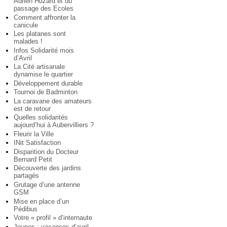
Adrien Huzard et du
passage des Ecoles
Comment affronter la
canicule
Les platanes sont
malades !
Infos Solidarité mois
d’Avril
La Cité artisanale
dynamise le quartier
Développement durable
Tournoi de Badminton
La caravane des amateurs
est de retour
Quelles solidarités
aujourd’hui à Aubervilliers ?
Fleurir la Ville
INit Satisfaction
Disparition du Docteur
Bernard Petit
Découverte des jardins
partagés
Grutage d’une antenne
GSM
Mise en place d’un
Pédibus
Votre « profil » d’internaute
Jeunes : vacances d’avril