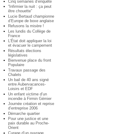
Cinq semaines d’enquête
“Infirmier la nuit : ça peut
être chouette”
Lucie Bertaud championne
d’Europe de boxe anglaise
Refusons la misère !
Les lundis du Collège de
France
L’État doit appliquer la loi
et évacuer le campement
Résultats élections
législatives
Bienvenue place du front
Populaire
Travaux passage des
Chalets
Un bail de 40 ans signé
entre Aubervacances-
Loisirs et EDF
Un enfant victime d’un
incendie à Firmin Gémier
Journée création et reprise
d’entreprise 2006
Démarche quartier
Pour une justice et une
paix durable au Proche-
Orient
Curage d’un ouvrage