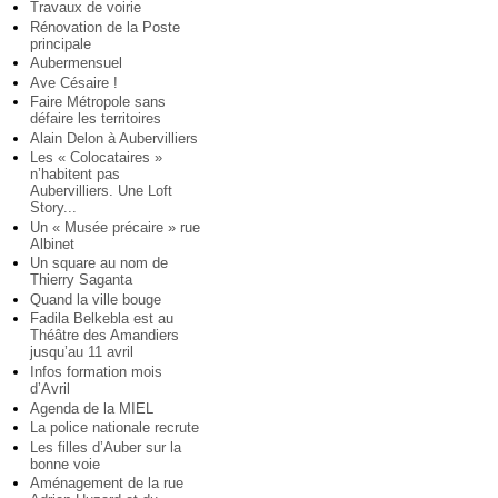
Travaux de voirie
Rénovation de la Poste
principale
Aubermensuel
Ave Césaire !
Faire Métropole sans
défaire les territoires
Alain Delon à Aubervilliers
Les « Colocataires »
n’habitent pas
Aubervilliers. Une Loft
Story...
Un « Musée précaire » rue
Albinet
Un square au nom de
Thierry Saganta
Quand la ville bouge
Fadila Belkebla est au
Théâtre des Amandiers
jusqu’au 11 avril
Infos formation mois
d’Avril
Agenda de la MIEL
La police nationale recrute
Les filles d’Auber sur la
bonne voie
Aménagement de la rue