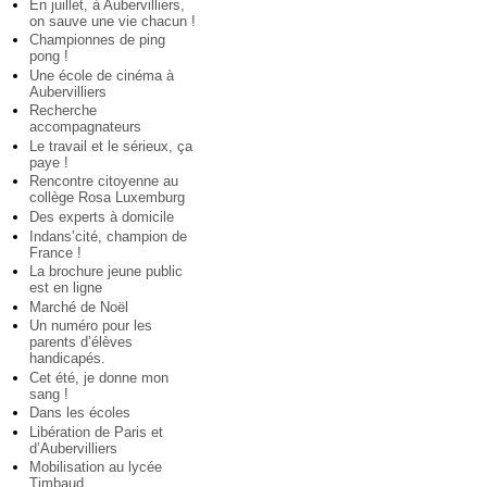
En juillet, à Aubervilliers,
on sauve une vie chacun !
Championnes de ping
pong !
Une école de cinéma à
Aubervilliers
Recherche
accompagnateurs
Le travail et le sérieux, ça
paye !
Rencontre citoyenne au
collège Rosa Luxemburg
Des experts à domicile
Indans’cité, champion de
France !
La brochure jeune public
est en ligne
Marché de Noël
Un numéro pour les
parents d’élèves
handicapés.
Cet été, je donne mon
sang !
Dans les écoles
Libération de Paris et
d’Aubervilliers
Mobilisation au lycée
Timbaud