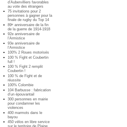
d’Aubervilliers favorables
au vote des étrangers
75 invitations pour 2
personnes à gagner pour la
finale de rugby du Top 14
89
anniversaire de la fin
e
de la guerre de 1914-1918
92e anniversaire de
l’Armistice
93e anniversaire de
l’Armistice
100% 2 Roues motorisés
100 % Fight et Coubertin
full !
100 % Fight 2 remplit
Coubertin !
100 % de Fight et de
réussite
100% Colombie
104 Barbusse : fabrication
d’un épouvantail
300 personnes en mairie
pour condamner les
violences
400 marmots dans le
bayou
450 vélos en libre service
sur le territoire de Plaine