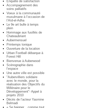
Enquête de satisfaction
Accompagnement des
soins palliatifs
Voeux à la communauté
musulmane à l’occasion de
l’Aïd-el-Adha
Le 9e art bulle à temps
plein
Hommage aux fusillés de
Chateaubriant
Aubermensuel
Printemps tonique
Ouverture de la location
Urban Football débarque à
Forest Hill
Bienvenue à Auberwood
Scénographie dans
l’espace
Une autre ville est possible
"Aubervilliers solidaire
avec le monde, pour la
réalisation des Objectifs du
Millénaire pour le
Développement"- Appel à
projets 2010
Décès de l’acteur Yasmine
Belmadi
« Se baigner... comme tout