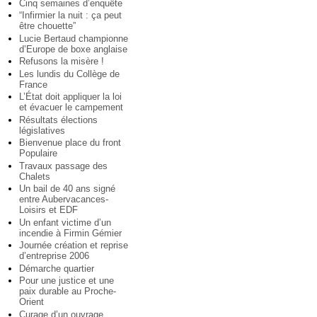
Cinq semaines d’enquête
“Infirmier la nuit : ça peut
être chouette”
Lucie Bertaud championne
d’Europe de boxe anglaise
Refusons la misère !
Les lundis du Collège de
France
L’État doit appliquer la loi
et évacuer le campement
Résultats élections
législatives
Bienvenue place du front
Populaire
Travaux passage des
Chalets
Un bail de 40 ans signé
entre Aubervacances-
Loisirs et EDF
Un enfant victime d’un
incendie à Firmin Gémier
Journée création et reprise
d’entreprise 2006
Démarche quartier
Pour une justice et une
paix durable au Proche-
Orient
Curage d’un ouvrage