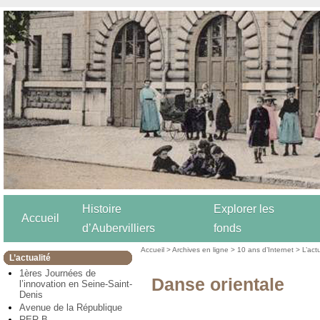
Histoire
Explorer les
Accueil
d’Aubervilliers
fonds
Accueil
>
Archives en ligne
>
10 ans d’Internet
>
L’act
L’actualité
1ères Journées de
Danse orientale
l’innovation en Seine-Saint-
Denis
Avenue de la République
RER B