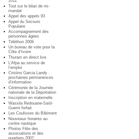
2011
Tout sur le bilan de mi-
mandat
Appel des appels 93
Appel du Secours
Populaire
Accompagnement des
personnes âgées
Téléthon 2006
Un bureau de vote pour la
Côte d’Ivoire
Thuram en direct live
L’Afpa au service de
l’emploi
Cristino Garcia Landy :
prochaines permanences
d’information
Cérémonie de la Journée
nationale de la Déportation
Inscription en maternelle
Wassila Redouane-Saïd-
Guerni forfait
Les Coulisses du Bâtiment
Nouveaux horaires au
centre nautique
Photos Fête des
associations et des
quartiers 2007