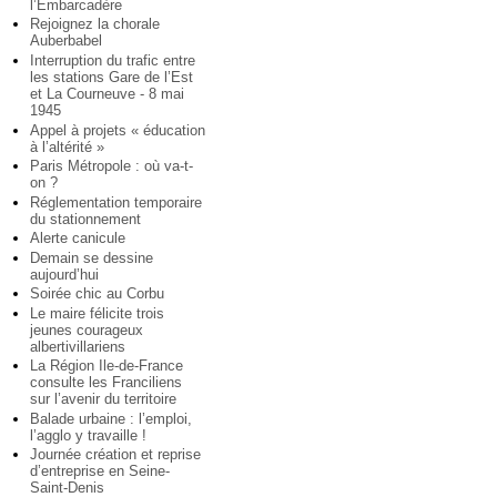
l’Embarcadère
Rejoignez la chorale
Auberbabel
Interruption du trafic entre
les stations Gare de l’Est
et La Courneuve - 8 mai
1945
Appel à projets « éducation
à l’altérité »
Paris Métropole : où va-t-
on ?
Réglementation temporaire
du stationnement
Alerte canicule
Demain se dessine
aujourd’hui
Soirée chic au Corbu
Le maire félicite trois
jeunes courageux
albertivillariens
La Région Ile-de-France
consulte les Franciliens
sur l’avenir du territoire
Balade urbaine : l’emploi,
l’agglo y travaille !
Journée création et reprise
d’entreprise en Seine-
Saint-Denis