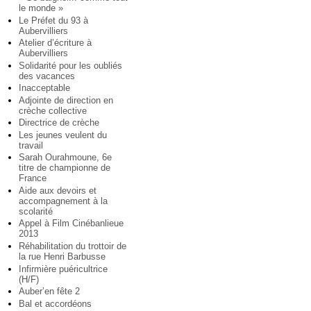
le monde »
Le Préfet du 93 à
Aubervilliers
Atelier d’écriture à
Aubervilliers
Solidarité pour les oubliés
des vacances
Inacceptable
Adjointe de direction en
crèche collective
Directrice de crèche
Les jeunes veulent du
travail
Sarah Ourahmoune, 6e
titre de championne de
France
Aide aux devoirs et
accompagnement à la
scolarité
Appel à Film Cinébanlieue
2013
Réhabilitation du trottoir de
la rue Henri Barbusse
Infirmière puéricultrice
(H/F)
Auber’en fête 2
Bal et accordéons