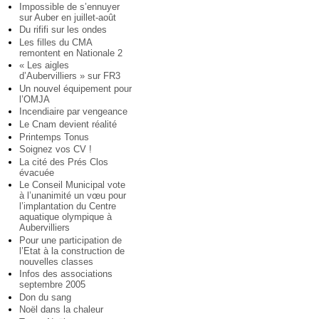
Impossible de s’ennuyer
sur Auber en juillet-août
Du rififi sur les ondes
Les filles du CMA
remontent en Nationale 2
« Les aigles
d’Aubervilliers » sur FR3
Un nouvel équipement pour
l’OMJA
Incendiaire par vengeance
Le Cnam devient réalité
Printemps Tonus
Soignez vos CV !
La cité des Prés Clos
évacuée
Le Conseil Municipal vote
à l’unanimité un vœu pour
l’implantation du Centre
aquatique olympique à
Aubervilliers
Pour une participation de
l’Etat à la construction de
nouvelles classes
Infos des associations
septembre 2005
Don du sang
Noël dans la chaleur