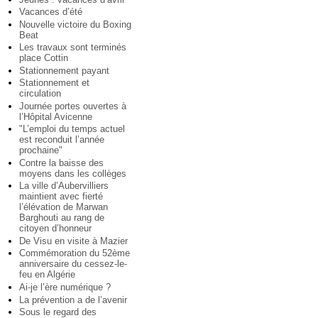
Vacances d’été
Nouvelle victoire du Boxing
Beat
Les travaux sont terminés
place Cottin
Stationnement payant
Stationnement et
circulation
Journée portes ouvertes à
l’Hôpital Avicenne
"L’emploi du temps actuel
est reconduit l’année
prochaine"
Contre la baisse des
moyens dans les collèges
La ville d’Aubervilliers
maintient avec fierté
l’élévation de Marwan
Barghouti au rang de
citoyen d’honneur
De Visu en visite à Mazier
Commémoration du 52ème
anniversaire du cessez-le-
feu en Algérie
Ai-je l’ère numérique ?
La prévention a de l’avenir
Sous le regard des