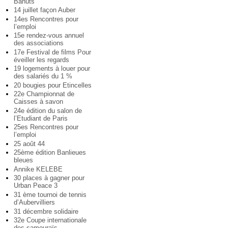
Bahuts
14 juillet façon Auber
14es Rencontres pour
l’emploi
15e rendez-vous annuel
des associations
17e Festival de films Pour
éveiller les regards
19 logements à louer pour
des salariés du 1 %
20 bougies pour Etincelles
22e Championnat de
Caisses à savon
24e édition du salon de
l’Etudiant de Paris
25es Rencontres pour
l’emploi
25 août 44
25ème édition Banlieues
bleues
Annike KELEBE
30 places à gagner pour
Urban Peace 3
31 ème tournoi de tennis
d’Aubervilliers
31 décembre solidaire
32e Coupe internationale
des samouraïs