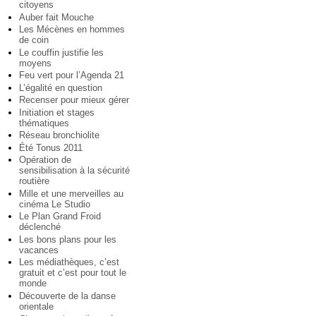
citoyens
Auber fait Mouche
Les Mécènes en hommes
de coin
Le couffin justifie les
moyens
Feu vert pour l’Agenda 21
L’égalité en question
Recenser pour mieux gérer
Initiation et stages
thématiques
Réseau bronchiolite
Été Tonus 2011
Opération de
sensibilisation à la sécurité
routière
Mille et une merveilles au
cinéma Le Studio
Le Plan Grand Froid
déclenché
Les bons plans pour les
vacances
Les médiathèques, c’est
gratuit et c’est pour tout le
monde
Découverte de la danse
orientale