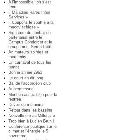
A l’impossible l’on s’est
tenu
« Maladies Rares Infos
Services »
« Coupons le souffle à la
mucoviscidose »
Signature du contrat de
partenariat entre le
Campus Condorcet et le
groupement Sérendicité
Animateurs soirées et
mercredis
Un carnaval de tous les
temps
Bonne année 2963
Le court en dit long
Bal de l’accordéon club
Aubermensuel
Mention assez bien pour la
rentrée
Devoir de mémoires
Retour dans les bassins
Nouvelle ère au Millénaire
Trop bien à Lucien Brun !
Conférence publique sur le
climat et l’énergie le 5
novembre