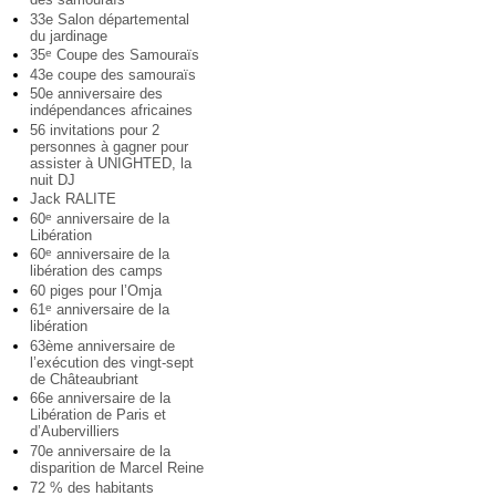
33e Salon départemental
du jardinage
35
Coupe des Samouraïs
e
43e coupe des samouraïs
50e anniversaire des
indépendances africaines
56 invitations pour 2
personnes à gagner pour
assister à UNIGHTED, la
nuit DJ
Jack RALITE
60
anniversaire de la
e
Libération
60
anniversaire de la
e
libération des camps
60 piges pour l’Omja
61
anniversaire de la
e
libération
63ème anniversaire de
l’exécution des vingt-sept
de Châteaubriant
66e anniversaire de la
Libération de Paris et
d’Aubervilliers
70e anniversaire de la
disparition de Marcel Reine
72 % des habitants