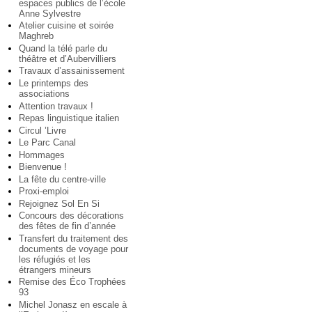
espaces publics de l’école
Anne Sylvestre
Atelier cuisine et soirée
Maghreb
Quand la télé parle du
théâtre et d’Aubervilliers
Travaux d’assainissement
Le printemps des
associations
Attention travaux !
Repas linguistique italien
Circul ’Livre
Le Parc Canal
Hommages
Bienvenue !
La fête du centre-ville
Proxi-emploi
Rejoignez Sol En Si
Concours des décorations
des fêtes de fin d’année
Transfert du traitement des
documents de voyage pour
les réfugiés et les
étrangers mineurs
Remise des Éco Trophées
93
Michel Jonasz en escale à