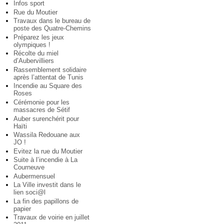
Infos sport
Rue du Moutier
Travaux dans le bureau de
poste des Quatre-Chemins
Préparez les jeux
olympiques !
Récolte du miel
d’Aubervilliers
Rassemblement solidaire
après l’attentat de Tunis
Incendie au Square des
Roses
Cérémonie pour les
massacres de Sétif
Auber surenchérit pour
Haïti
Wassila Redouane aux
JO !
Evitez la rue du Moutier
Suite à l’incendie à La
Courneuve
Aubermensuel
La Ville investit dans le
lien soci@l
La fin des papillons de
papier
Travaux de voirie en juillet