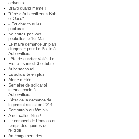
arrivants
Bravo quand même !
"Ciné d’Aubervilliers à Bab-
el-Oued"
« Toucher tous les
publics »
Ne sortez pas vos
poubelles le 1er Mai
Le maire demande un plan
d’urgence pour La Poste à
Aubervilliers
Fête de quartier Vallès-La
Frette : samedi 3 octobre
Aubermensuel
La solidarité en plus
Alerte météo
Semaine de solidarité
internationale à
Aubervilliers
L’état de la demande de
logement social en 2014
Samouraïs au féminin
A riot called Nina !
Le carnaval de Romans au
temps des guerres de
religion
Aménagement des