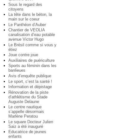
Sous le regard des
citoyens
La tête dans le béton, la
main sur le coeur
Le Panthéon d’Auber
Chantier de VEOLIA
canalisation d’eau potable
avenue Victor Hugo
Le Brésil comme si vous y
étiez
Joue contre joue
Auxiliaires de puériculture
Sports au féminin dans les
banlieues
Avis d’enquête publique
Le sport, c’est la santé !
Information et dépistage
Rénovation de la piste
d’athlétisme du Stade
Auguste Delaune
Le centre nautique
s’appelle désormais
Marlène Peratou
Le square Docteur Julien
Saiz a été inauguré
Educatrice de jeunes
enfants