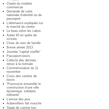
Charte du mobilier
commercial
Demande de carte
nationale d’identité ou de
passeport
L’alternance expliquée sur
le marché du centre
Le beau selon les Labos
Auber 93 en quête de
victoire
Choix du nom de famille
Bonne année 2013
Journée “capital souffle”
Passeport-loisirs
Collecte des déchets :
retour à la normale
Commémoration du 11
novembre
Cross des centres de
loisirs
“Poursuivre ensemble la
construction d’une ville
dynamique, solidaire,
tolérante”
L’amour des jeux
Aubervilliers fait mouche
Stage de cuisine turc