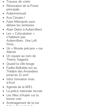
Travaux de voirie
Rénovation de la Poste
principale
Aubermensuel
Ave Césaire !
Faire Métropole sans
défaire les territoires
Alain Delon à Aubervilliers
Les « Colocataires »
n’habitent pas
Aubervilliers. Une Loft
Story...
Un « Musée précaire » rue
Albinet
Un square au nom de
Thierry Saganta
Quand la ville bouge
Fadila Belkebla est au
Théâtre des Amandiers
jusqu’au 11 avril
Infos formation mois
d’Avril
Agenda de la MIEL
La police nationale recrute
Les filles d’Auber sur la
bonne voie
Aménagement de la rue