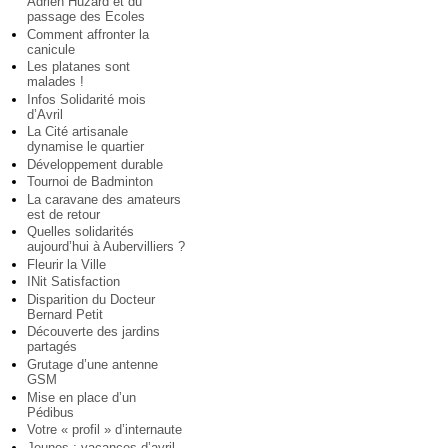
Adrien Huzard et du
passage des Ecoles
Comment affronter la
canicule
Les platanes sont
malades !
Infos Solidarité mois
d’Avril
La Cité artisanale
dynamise le quartier
Développement durable
Tournoi de Badminton
La caravane des amateurs
est de retour
Quelles solidarités
aujourd’hui à Aubervilliers ?
Fleurir la Ville
INit Satisfaction
Disparition du Docteur
Bernard Petit
Découverte des jardins
partagés
Grutage d’une antenne
GSM
Mise en place d’un
Pédibus
Votre « profil » d’internaute
Jeunes : vacances d’avril