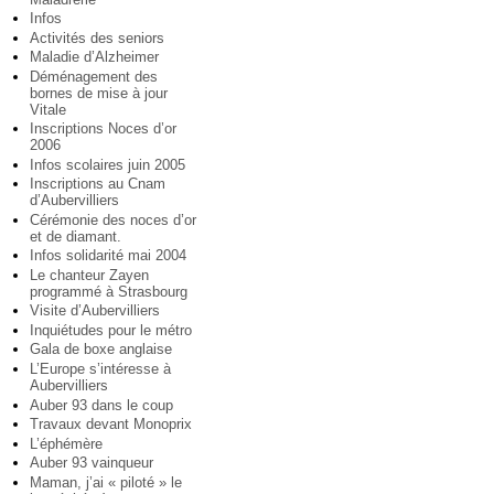
Infos
Activités des seniors
Maladie d’Alzheimer
Déménagement des
bornes de mise à jour
Vitale
Inscriptions Noces d’or
2006
Infos scolaires juin 2005
Inscriptions au Cnam
d’Aubervilliers
Cérémonie des noces d’or
et de diamant.
Infos solidarité mai 2004
Le chanteur Zayen
programmé à Strasbourg
Visite d’Aubervilliers
Inquiétudes pour le métro
Gala de boxe anglaise
L’Europe s’intéresse à
Aubervilliers
Auber 93 dans le coup
Travaux devant Monoprix
L’éphémère
Auber 93 vainqueur
Maman, j’ai « piloté » le