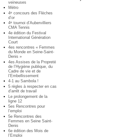
veineuses
Métro
4
concours des Flèches
e
d’or
4
tournoi d’Aubervilliers
e
CMA Tennis
4e édition du Festival
International Génération
Court
4es rencontres « Femmes
du Monde en Seine-Saint-
Denis »
4es Assises de la Propreté
de l’Hygiène publique, du
Cadre de vie et de
l’Embellissement
4-1 au Sambola !
5 règles à respecter en cas
d’arrêt de travail
Le prolongement de la
ligne 12
5es Rencontres pour
l’emploi
5e Rencontres des
Femmes en Seine Saint-
Denis
6e édition des Mois de
l’Emploi