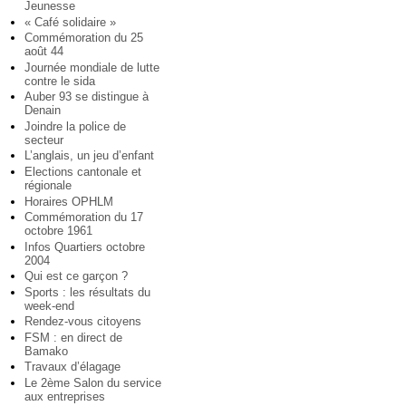
Jeunesse
« Café solidaire »
Commémoration du 25
août 44
Journée mondiale de lutte
contre le sida
Auber 93 se distingue à
Denain
Joindre la police de
secteur
L’anglais, un jeu d’enfant
Elections cantonale et
régionale
Horaires OPHLM
Commémoration du 17
octobre 1961
Infos Quartiers octobre
2004
Qui est ce garçon ?
Sports : les résultats du
week-end
Rendez-vous citoyens
FSM : en direct de
Bamako
Travaux d’élagage
Le 2ème Salon du service
aux entreprises