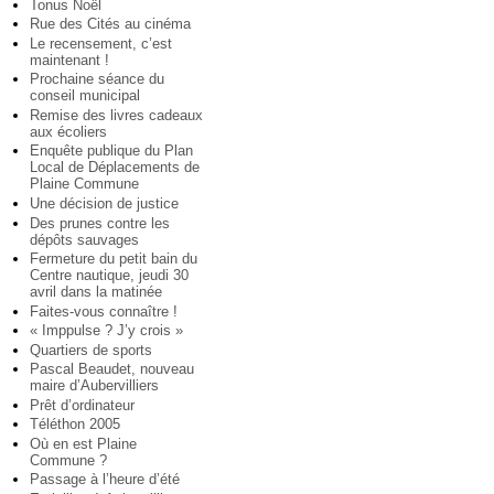
Tonus Noël
Rue des Cités au cinéma
Le recensement, c’est
maintenant !
Prochaine séance du
conseil municipal
Remise des livres cadeaux
aux écoliers
Enquête publique du Plan
Local de Déplacements de
Plaine Commune
Une décision de justice
Des prunes contre les
dépôts sauvages
Fermeture du petit bain du
Centre nautique, jeudi 30
avril dans la matinée
Faites-vous connaître !
« Imppulse ? J’y crois »
Quartiers de sports
Pascal Beaudet, nouveau
maire d’Aubervilliers
Prêt d’ordinateur
Téléthon 2005
Où en est Plaine
Commune ?
Passage à l’heure d’été