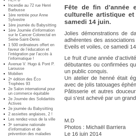
Incendie au 72 rue Henri
Fête de fin d’année et
Barbusse
culturelle artistique e
1ère rentrée pour Anne
Sylvestre
samedi 14 juin.
1ère journée du Babysitting
1ère Journée d’information
Jolies démonstrations de d
sur le Cancer Colorectal en
adhérentes des associations c
Seine-Saint-Denis
1 500 ordinateurs offert en
Eveils et voiles, ce samedi 14 
faveur de l’éducation et
l’intégration par l’accès à
Le fruit d’une année d’activi
l’informatique !
Avenue V. Hugo & Pont P.
débutantes ou confirmées qu
Larousse
un public conquis.
Mobilien
Un atelier de henné était é
2
édition des Éco
e
Trophées 93
avec de jolis tatouages éphé
2e Salon international pour
Pâtisserie et autres douceu
un commerce équitable
qui s’est achevé par un grand
2e Journée des Solidarités
Actives
2e journée du Babysitting
2 assiettes anglaises, 2 !
Les rendez-vous de la ville
M.D
3
semaine nationale
e
Photos : Michaël Barriera
d’information et de
Le 16 juin 2014
prévention des maladies