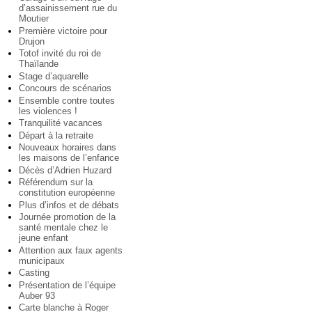
d’assainissement rue du
Moutier
Première victoire pour
Drujon
Totof invité du roi de
Thaïlande
Stage d’aquarelle
Concours de scénarios
Ensemble contre toutes
les violences !
Tranquilité vacances
Départ à la retraite
Nouveaux horaires dans
les maisons de l’enfance
Décès d’Adrien Huzard
Référendum sur la
constitution européenne
Plus d’infos et de débats
Journée promotion de la
santé mentale chez le
jeune enfant
Attention aux faux agents
municipaux
Casting
Présentation de l’équipe
Auber 93
Carte blanche à Roger