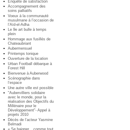
Enquête de satisfaction
Accompagnement des
soins palliatifs
Voeux à la communauté
musulmane à l’occasion de
l’Aïd-el-Adha
Le 9e art bulle à temps
plein
Hommage aux fusillés de
Chateaubriant
Aubermensuel
Printemps tonique
Ouverture de la location
Urban Football débarque à
Forest Hill
Bienvenue à Auberwood
Scénographie dans
l’espace
Une autre ville est possible
"Aubervilliers solidaire
avec le monde, pour la
réalisation des Objectifs du
Millénaire pour le
Développement"- Appel à
projets 2010
Décès de l’acteur Yasmine
Belmadi
« Se baigner... comme tout