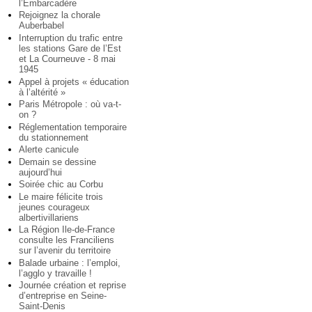
l’Embarcadère
Rejoignez la chorale
Auberbabel
Interruption du trafic entre
les stations Gare de l’Est
et La Courneuve - 8 mai
1945
Appel à projets « éducation
à l’altérité »
Paris Métropole : où va-t-
on ?
Réglementation temporaire
du stationnement
Alerte canicule
Demain se dessine
aujourd’hui
Soirée chic au Corbu
Le maire félicite trois
jeunes courageux
albertivillariens
La Région Ile-de-France
consulte les Franciliens
sur l’avenir du territoire
Balade urbaine : l’emploi,
l’agglo y travaille !
Journée création et reprise
d’entreprise en Seine-
Saint-Denis