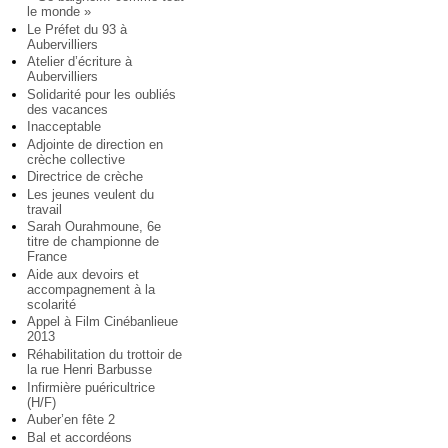
le monde »
Le Préfet du 93 à
Aubervilliers
Atelier d’écriture à
Aubervilliers
Solidarité pour les oubliés
des vacances
Inacceptable
Adjointe de direction en
crèche collective
Directrice de crèche
Les jeunes veulent du
travail
Sarah Ourahmoune, 6e
titre de championne de
France
Aide aux devoirs et
accompagnement à la
scolarité
Appel à Film Cinébanlieue
2013
Réhabilitation du trottoir de
la rue Henri Barbusse
Infirmière puéricultrice
(H/F)
Auber’en fête 2
Bal et accordéons