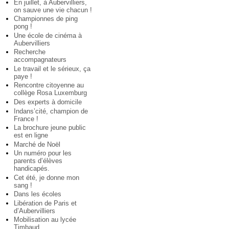
En juillet, à Aubervilliers,
on sauve une vie chacun !
Championnes de ping
pong !
Une école de cinéma à
Aubervilliers
Recherche
accompagnateurs
Le travail et le sérieux, ça
paye !
Rencontre citoyenne au
collège Rosa Luxemburg
Des experts à domicile
Indans’cité, champion de
France !
La brochure jeune public
est en ligne
Marché de Noël
Un numéro pour les
parents d’élèves
handicapés.
Cet été, je donne mon
sang !
Dans les écoles
Libération de Paris et
d’Aubervilliers
Mobilisation au lycée
Timbaud