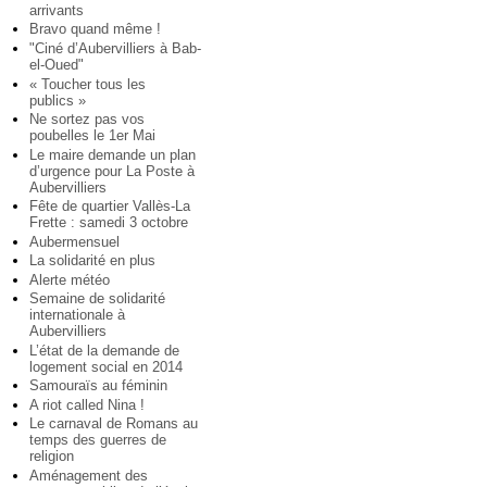
arrivants
Bravo quand même !
"Ciné d’Aubervilliers à Bab-
el-Oued"
« Toucher tous les
publics »
Ne sortez pas vos
poubelles le 1er Mai
Le maire demande un plan
d’urgence pour La Poste à
Aubervilliers
Fête de quartier Vallès-La
Frette : samedi 3 octobre
Aubermensuel
La solidarité en plus
Alerte météo
Semaine de solidarité
internationale à
Aubervilliers
L’état de la demande de
logement social en 2014
Samouraïs au féminin
A riot called Nina !
Le carnaval de Romans au
temps des guerres de
religion
Aménagement des