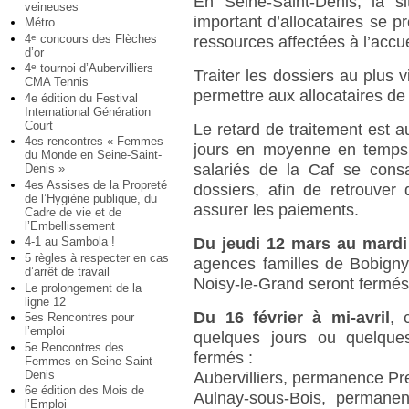
En Seine-Saint-Denis, la 
veineuses
important d’allocataires se p
Métro
4
concours des Flèches
e
ressources affectées à l’accue
d’or
4
tournoi d’Aubervilliers
e
Traiter les dossiers au plus v
CMA Tennis
permettre aux allocataires de
4e édition du Festival
International Génération
Court
Le retard de traitement est au
4es rencontres « Femmes
jours en moyenne en temps 
du Monde en Seine-Saint-
salariés de la Caf se consa
Denis »
4es Assises de la Propreté
dossiers, afin de retrouver
de l’Hygiène publique, du
assurer les paiements.
Cadre de vie et de
l’Embellissement
Du jeudi 12 mars au mardi
4-1 au Sambola !
5 règles à respecter en cas
agences familles de Bobigny
d’arrêt de travail
Noisy-le-Grand seront fermés
Le prolongement de la
ligne 12
Du 16 février à mi-avril
, 
5es Rencontres pour
l’emploi
quelques jours ou quelque
5e Rencontres des
fermés :
Femmes en Seine Saint-
Denis
Aubervilliers, permanence Pre
6e édition des Mois de
Aulnay-sous-Bois, permanen
l’Emploi