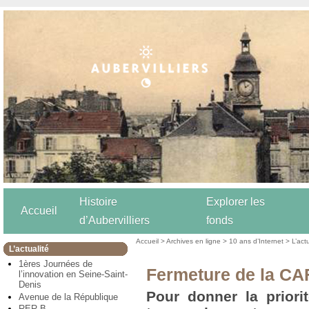
Histoire
Explorer les
Accueil
d’Aubervilliers
fonds
Accueil
>
Archives en ligne
>
10 ans d’Internet
>
L’act
L’actualité
1ères Journées de
Fermeture de la CAF
l’innovation en Seine-Saint-
Denis
Pour donner la priori
Avenue de la République
RER B