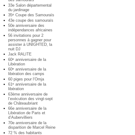
33e Salon départemental
du jardinage
35
Coupe des Samouraïs
e
43e coupe des samouraïs
50e anniversaire des
indépendances africaines
56 invitations pour 2
personnes à gagner pour
assister à UNIGHTED, la
nuit DJ
Jack RALITE
60
anniversaire de la
e
Libération
60
anniversaire de la
e
libération des camps
60 piges pour l’Omja
61
anniversaire de la
e
libération
63ème anniversaire de
l’exécution des vingt-sept
de Châteaubriant
66e anniversaire de la
Libération de Paris et
d’Aubervilliers
70e anniversaire de la
disparition de Marcel Reine
72 % des habitants