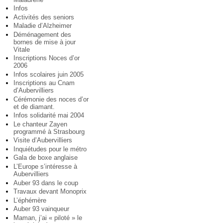
Infos
Activités des seniors
Maladie d’Alzheimer
Déménagement des
bornes de mise à jour
Vitale
Inscriptions Noces d’or
2006
Infos scolaires juin 2005
Inscriptions au Cnam
d’Aubervilliers
Cérémonie des noces d’or
et de diamant.
Infos solidarité mai 2004
Le chanteur Zayen
programmé à Strasbourg
Visite d’Aubervilliers
Inquiétudes pour le métro
Gala de boxe anglaise
L’Europe s’intéresse à
Aubervilliers
Auber 93 dans le coup
Travaux devant Monoprix
L’éphémère
Auber 93 vainqueur
Maman, j’ai « piloté » le