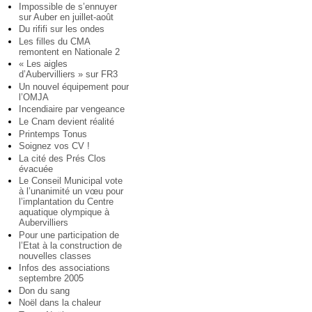
Impossible de s’ennuyer
sur Auber en juillet-août
Du rififi sur les ondes
Les filles du CMA
remontent en Nationale 2
« Les aigles
d’Aubervilliers » sur FR3
Un nouvel équipement pour
l’OMJA
Incendiaire par vengeance
Le Cnam devient réalité
Printemps Tonus
Soignez vos CV !
La cité des Prés Clos
évacuée
Le Conseil Municipal vote
à l’unanimité un vœu pour
l’implantation du Centre
aquatique olympique à
Aubervilliers
Pour une participation de
l’Etat à la construction de
nouvelles classes
Infos des associations
septembre 2005
Don du sang
Noël dans la chaleur