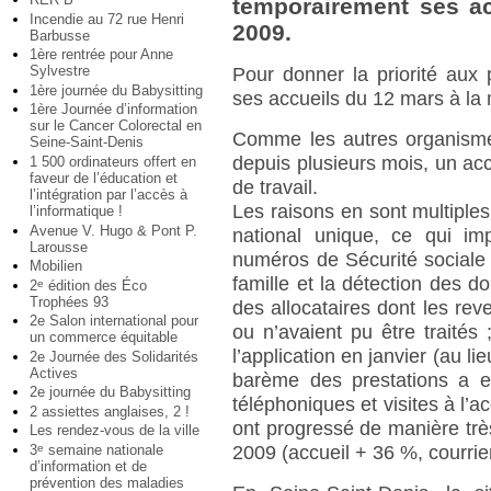
temporairement ses ac
Incendie au 72 rue Henri
2009.
Barbusse
1ère rentrée pour Anne
Sylvestre
Pour donner la priorité aux
1ère journée du Babysitting
ses accueils du 12 mars à la 
1ère Journée d’information
sur le Cancer Colorectal en
Comme les autres organismes
Seine-Saint-Denis
depuis plusieurs mois, un a
1 500 ordinateurs offert en
faveur de l’éducation et
de travail.
l’intégration par l’accès à
Les raisons en sont multiples
l’informatique !
Avenue V. Hugo & Pont P.
national unique, ce qui imp
Larousse
numéros de Sécurité sociale
Mobilien
famille et la détection des d
2
édition des Éco
e
Trophées 93
des allocataires dont les rev
2e Salon international pour
ou n’avaient pu être traités
un commerce équitable
l’application en janvier (au l
2e Journée des Solidarités
Actives
barème des prestations a e
2e journée du Babysitting
téléphoniques et visites à l’a
2 assiettes anglaises, 2 !
ont progressé de manière très 
Les rendez-vous de la ville
3
semaine nationale
e
2009 (accueil + 36 %, courrie
d’information et de
prévention des maladies