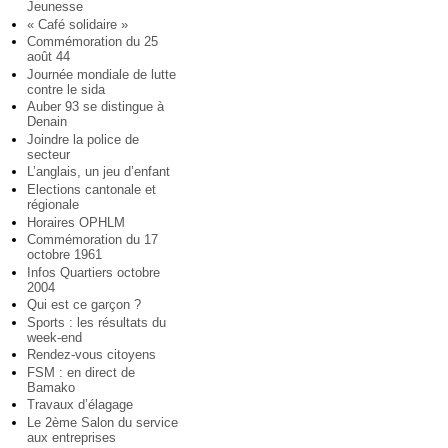
Jeunesse
« Café solidaire »
Commémoration du 25
août 44
Journée mondiale de lutte
contre le sida
Auber 93 se distingue à
Denain
Joindre la police de
secteur
L’anglais, un jeu d’enfant
Elections cantonale et
régionale
Horaires OPHLM
Commémoration du 17
octobre 1961
Infos Quartiers octobre
2004
Qui est ce garçon ?
Sports : les résultats du
week-end
Rendez-vous citoyens
FSM : en direct de
Bamako
Travaux d’élagage
Le 2ème Salon du service
aux entreprises