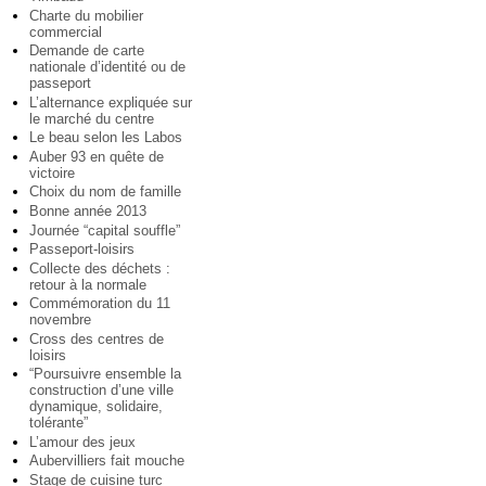
Charte du mobilier
commercial
Demande de carte
nationale d’identité ou de
passeport
L’alternance expliquée sur
le marché du centre
Le beau selon les Labos
Auber 93 en quête de
victoire
Choix du nom de famille
Bonne année 2013
Journée “capital souffle”
Passeport-loisirs
Collecte des déchets :
retour à la normale
Commémoration du 11
novembre
Cross des centres de
loisirs
“Poursuivre ensemble la
construction d’une ville
dynamique, solidaire,
tolérante”
L’amour des jeux
Aubervilliers fait mouche
Stage de cuisine turc