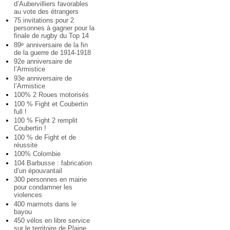
d’Aubervilliers favorables
au vote des étrangers
75 invitations pour 2
personnes à gagner pour la
finale de rugby du Top 14
89
anniversaire de la fin
e
de la guerre de 1914-1918
92e anniversaire de
l’Armistice
93e anniversaire de
l’Armistice
100% 2 Roues motorisés
100 % Fight et Coubertin
full !
100 % Fight 2 remplit
Coubertin !
100 % de Fight et de
réussite
100% Colombie
104 Barbusse : fabrication
d’un épouvantail
300 personnes en mairie
pour condamner les
violences
400 marmots dans le
bayou
450 vélos en libre service
sur le territoire de Plaine