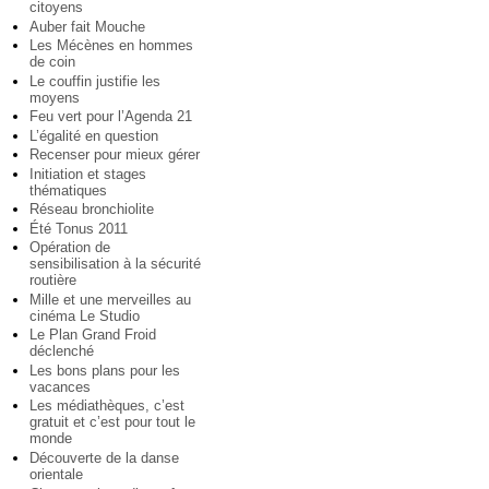
citoyens
Auber fait Mouche
Les Mécènes en hommes
de coin
Le couffin justifie les
moyens
Feu vert pour l’Agenda 21
L’égalité en question
Recenser pour mieux gérer
Initiation et stages
thématiques
Réseau bronchiolite
Été Tonus 2011
Opération de
sensibilisation à la sécurité
routière
Mille et une merveilles au
cinéma Le Studio
Le Plan Grand Froid
déclenché
Les bons plans pour les
vacances
Les médiathèques, c’est
gratuit et c’est pour tout le
monde
Découverte de la danse
orientale