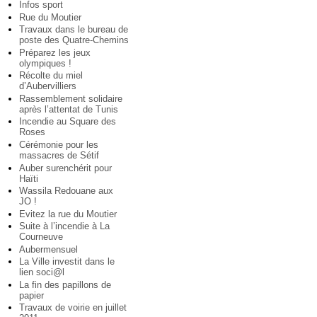
Infos sport
Rue du Moutier
Travaux dans le bureau de
poste des Quatre-Chemins
Préparez les jeux
olympiques !
Récolte du miel
d’Aubervilliers
Rassemblement solidaire
après l’attentat de Tunis
Incendie au Square des
Roses
Cérémonie pour les
massacres de Sétif
Auber surenchérit pour
Haïti
Wassila Redouane aux
JO !
Evitez la rue du Moutier
Suite à l’incendie à La
Courneuve
Aubermensuel
La Ville investit dans le
lien soci@l
La fin des papillons de
papier
Travaux de voirie en juillet