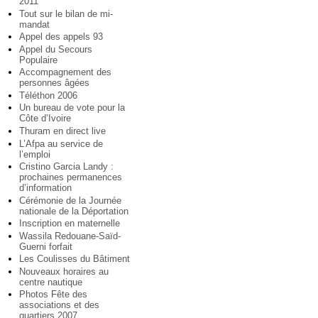
2011
Tout sur le bilan de mi-
mandat
Appel des appels 93
Appel du Secours
Populaire
Accompagnement des
personnes âgées
Téléthon 2006
Un bureau de vote pour la
Côte d’Ivoire
Thuram en direct live
L’Afpa au service de
l’emploi
Cristino Garcia Landy :
prochaines permanences
d’information
Cérémonie de la Journée
nationale de la Déportation
Inscription en maternelle
Wassila Redouane-Saïd-
Guerni forfait
Les Coulisses du Bâtiment
Nouveaux horaires au
centre nautique
Photos Fête des
associations et des
quartiers 2007