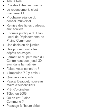
Tonus Noël
Rue des Cités au cinéma
Le recensement, c’est
maintenant !
Prochaine séance du
conseil municipal
Remise des livres cadeaux
aux écoliers
Enquête publique du Plan
Local de Déplacements de
Plaine Commune
Une décision de justice
Des prunes contre les
dépôts sauvages
Fermeture du petit bain du
Centre nautique, jeudi 30
avril dans la matinée
Faites-vous connaître !
« Imppulse ? J’y crois »
Quartiers de sports
Pascal Beaudet, nouveau
maire d’Aubervilliers
Prêt d’ordinateur
Téléthon 2005
Où en est Plaine
Commune ?
Passage à l’heure d’été