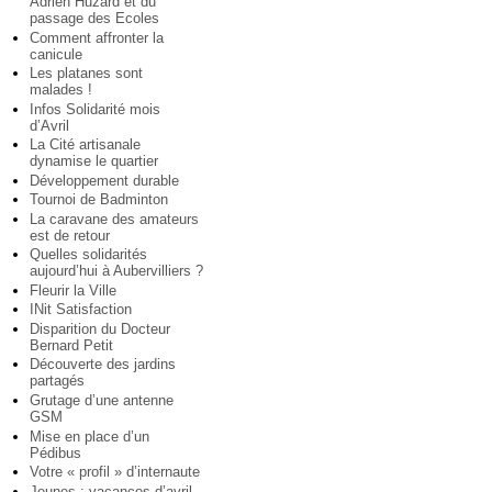
Adrien Huzard et du
passage des Ecoles
Comment affronter la
canicule
Les platanes sont
malades !
Infos Solidarité mois
d’Avril
La Cité artisanale
dynamise le quartier
Développement durable
Tournoi de Badminton
La caravane des amateurs
est de retour
Quelles solidarités
aujourd’hui à Aubervilliers ?
Fleurir la Ville
INit Satisfaction
Disparition du Docteur
Bernard Petit
Découverte des jardins
partagés
Grutage d’une antenne
GSM
Mise en place d’un
Pédibus
Votre « profil » d’internaute
Jeunes : vacances d’avril