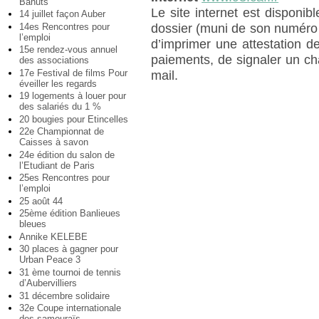
Bahuts
Le site internet est disponib
14 juillet façon Auber
14es Rencontres pour
dossier (muni de son numéro d
l’emploi
d’imprimer une attestation d
15e rendez-vous annuel
paiements, de signaler un c
des associations
17e Festival de films Pour
mail.
éveiller les regards
19 logements à louer pour
des salariés du 1 %
20 bougies pour Etincelles
22e Championnat de
Caisses à savon
24e édition du salon de
l’Etudiant de Paris
25es Rencontres pour
l’emploi
25 août 44
25ème édition Banlieues
bleues
Annike KELEBE
30 places à gagner pour
Urban Peace 3
31 ème tournoi de tennis
d’Aubervilliers
31 décembre solidaire
32e Coupe internationale
des samouraïs