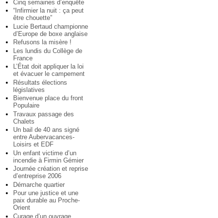
Cinq semaines d’enquête
“Infirmier la nuit : ça peut
être chouette”
Lucie Bertaud championne
d’Europe de boxe anglaise
Refusons la misère !
Les lundis du Collège de
France
L’État doit appliquer la loi
et évacuer le campement
Résultats élections
législatives
Bienvenue place du front
Populaire
Travaux passage des
Chalets
Un bail de 40 ans signé
entre Aubervacances-
Loisirs et EDF
Un enfant victime d’un
incendie à Firmin Gémier
Journée création et reprise
d’entreprise 2006
Démarche quartier
Pour une justice et une
paix durable au Proche-
Orient
Curage d’un ouvrage