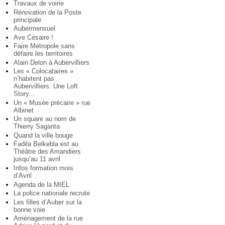
Travaux de voirie
Rénovation de la Poste
principale
Aubermensuel
Ave Césaire !
Faire Métropole sans
défaire les territoires
Alain Delon à Aubervilliers
Les « Colocataires »
n’habitent pas
Aubervilliers. Une Loft
Story...
Un « Musée précaire » rue
Albinet
Un square au nom de
Thierry Saganta
Quand la ville bouge
Fadila Belkebla est au
Théâtre des Amandiers
jusqu’au 11 avril
Infos formation mois
d’Avril
Agenda de la MIEL
La police nationale recrute
Les filles d’Auber sur la
bonne voie
Aménagement de la rue