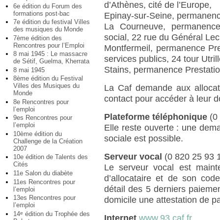
d’Athènes, cité de l’Europe,
6e édition du Forum des
formations post-bac
Epinay-sur-Seine, permanenc
7e édition du festival Villes
La Courneuve, permanence 
des musiques du Monde
social, 22 rue du Général Lec
7ème édition des
Rencontres pour l’Emploi
Montfermeil, permanence Pre
8 mai 1945 : Le massacre
services publics, 24 tour Utrill
de Sétif, Guelma, Kherrata
Stains, permanence Prestation
8 mai 1945
8ème édition du Festival
Villes des Musiques du
La Caf demande aux allocata
Monde
contact pour accéder à leur d
8e Rencontres pour
l’emploi
Plateforme téléphonique
(0 
9es Rencontres pour
l’emploi
Elle reste ouverte : une de
10ème édition du
sociale est possible.
Challenge de la Création
2007
Serveur vocal
(0 820 25 93 
10e édition de Talents des
Cités
Le serveur vocal est main
11e Salon du diabète
d’allocataire et de son code
11es Rencontres pour
détail des 5 derniers paiemen
l’emploi
13es Rencontres pour
domicile une attestation de p
l’emploi
14
édition du Trophée des
e
Internet
www.93.caf.fr