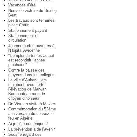
Vacances d’été
Nouvelle victoire du Boxing
Beat
Les travaux sont terminés
place Cottin
Stationnement payant
Stationnement et
circulation
Journée portes ouvertes à
l’Hôpital Avicenne
"L’emploi du temps actuel
est reconduit l’année
prochaine"
Contre la baisse des
moyens dans les collèges
La ville d’Aubervilliers
maintient avec fierté
l’élévation de Marwan
Barghouti au rang de
citoyen d’honneur
De Visu en visite à Mazier
Commémoration du 52ème
anniversaire du cessez-le-
feu en Algérie
Ai-je l’ère numérique ?
La prévention a de l’avenir
Sous le regard des