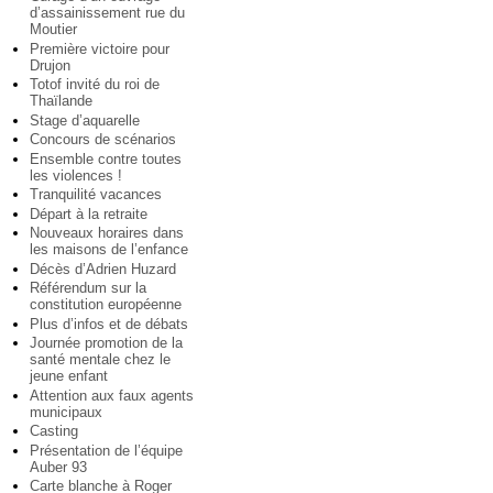
d’assainissement rue du
Moutier
Première victoire pour
Drujon
Totof invité du roi de
Thaïlande
Stage d’aquarelle
Concours de scénarios
Ensemble contre toutes
les violences !
Tranquilité vacances
Départ à la retraite
Nouveaux horaires dans
les maisons de l’enfance
Décès d’Adrien Huzard
Référendum sur la
constitution européenne
Plus d’infos et de débats
Journée promotion de la
santé mentale chez le
jeune enfant
Attention aux faux agents
municipaux
Casting
Présentation de l’équipe
Auber 93
Carte blanche à Roger