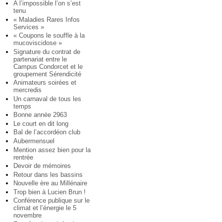
A l’impossible l’on s’est
tenu
« Maladies Rares Infos
Services »
« Coupons le souffle à la
mucoviscidose »
Signature du contrat de
partenariat entre le
Campus Condorcet et le
groupement Sérendicité
Animateurs soirées et
mercredis
Un carnaval de tous les
temps
Bonne année 2963
Le court en dit long
Bal de l’accordéon club
Aubermensuel
Mention assez bien pour la
rentrée
Devoir de mémoires
Retour dans les bassins
Nouvelle ère au Millénaire
Trop bien à Lucien Brun !
Conférence publique sur le
climat et l’énergie le 5
novembre