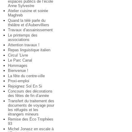
espaces publics de l’école
Anne Sylvestre
Atelier cuisine et soirée
Maghreb
Quand la télé parle du
théâtre et d’Aubervilliers
Travaux d’assainissement
Le printemps des
associations
Attention travaux !
Repas linguistique italien
Circul ’Livre
Le Parc Canal
Hommages
Bienvenue !
La fête du centre-ville
Proxi-emploi
Rejoignez Sol En Si
Concours des décorations
des fêtes de fin d’année
Transfert du traitement des
documents de voyage pour
les réfugiés et les
étrangers mineurs
Remise des Éco Trophées
93
Michel Jonasz en escale à