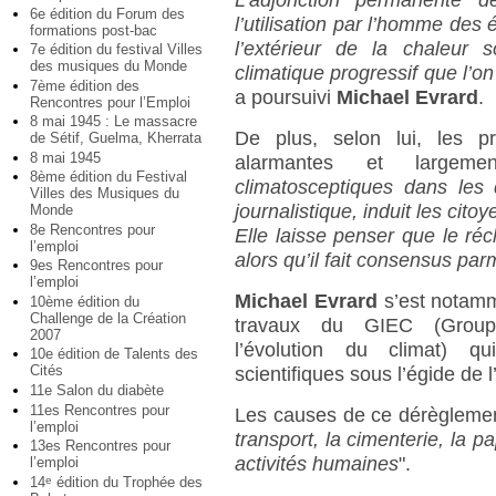
6e édition du Forum des
l’utilisation par l’homme des é
formations post-bac
l’extérieur de la chaleur 
7e édition du festival Villes
des musiques du Monde
climatique progressif que l’on
7ème édition des
a poursuivi
Michael Evrard
.
Rencontres pour l’Emploi
8 mai 1945 : Le massacre
De plus, selon lui, les p
de Sétif, Guelma, Kherrata
8 mai 1945
alarmantes et largem
8ème édition du Festival
climatosceptiques dans les 
Villes des Musiques du
journalistique, induit les cito
Monde
8e Rencontres pour
Elle laisse penser que le ré
l’emploi
alors qu’il fait consensus parm
9es Rencontres pour
l’emploi
Michael Evrard
s’est notamm
10ème édition du
Challenge de la Création
travaux du GIEC (Groupe
2007
l’évolution du climat) q
10e édition de Talents des
Cités
scientifiques sous l’égide de 
11e Salon du diabète
11es Rencontres pour
Les causes de ce dérèglement
l’emploi
transport, la cimenterie, la pa
13es Rencontres pour
activités humaines
".
l’emploi
14
édition du Trophée des
e