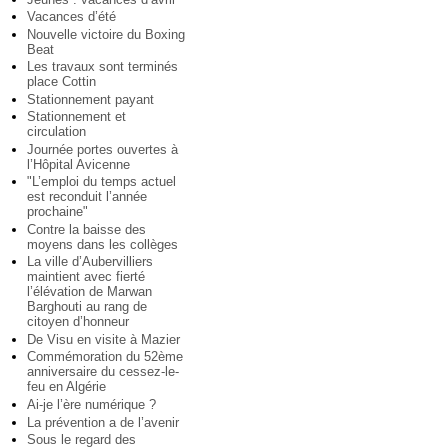
Vacances d’été
Nouvelle victoire du Boxing
Beat
Les travaux sont terminés
place Cottin
Stationnement payant
Stationnement et
circulation
Journée portes ouvertes à
l’Hôpital Avicenne
"L’emploi du temps actuel
est reconduit l’année
prochaine"
Contre la baisse des
moyens dans les collèges
La ville d’Aubervilliers
maintient avec fierté
l’élévation de Marwan
Barghouti au rang de
citoyen d’honneur
De Visu en visite à Mazier
Commémoration du 52ème
anniversaire du cessez-le-
feu en Algérie
Ai-je l’ère numérique ?
La prévention a de l’avenir
Sous le regard des