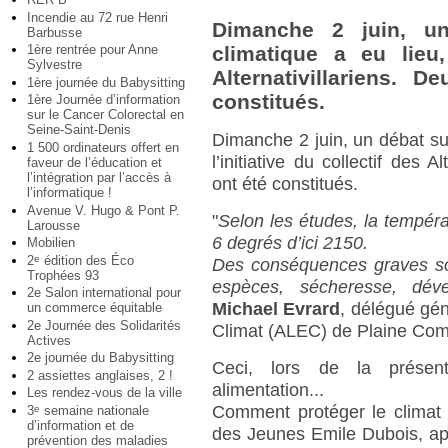
Incendie au 72 rue Henri
Dimanche 2 juin, un
Barbusse
1ère rentrée pour Anne
climatique a eu lieu, 
Sylvestre
Alternativillariens. 
1ère journée du Babysitting
constitués.
1ère Journée d’information
sur le Cancer Colorectal en
Seine-Saint-Denis
Dimanche 2 juin, un débat sur
1 500 ordinateurs offert en
l’initiative du collectif des 
faveur de l’éducation et
l’intégration par l’accès à
ont été constitués.
l’informatique !
Avenue V. Hugo & Pont P.
"
Selon les études, la tempér
Larousse
6 degrés d’ici 2150.
Mobilien
2
édition des Éco
e
Des conséquences graves son
Trophées 93
espèces, sécheresse, dév
2e Salon international pour
Michael Evrard
, délégué gén
un commerce équitable
2e Journée des Solidarités
Climat (ALEC) de Plaine Co
Actives
2e journée du Babysitting
Ceci, lors de la présenta
2 assiettes anglaises, 2 !
alimentation...
Les rendez-vous de la ville
Comment protéger le climat 
3
semaine nationale
e
d’information et de
des Jeunes Emile Dubois, ap
prévention des maladies