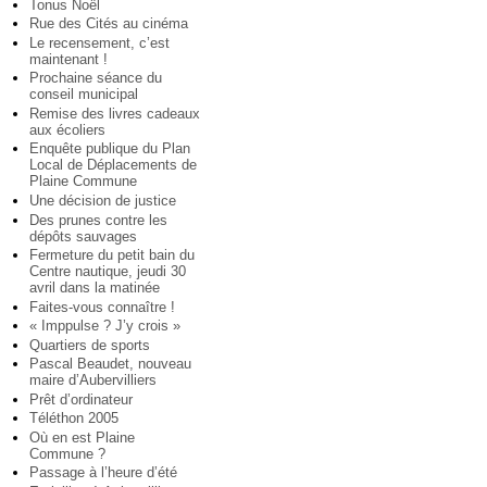
Tonus Noël
Rue des Cités au cinéma
Le recensement, c’est
maintenant !
Prochaine séance du
conseil municipal
Remise des livres cadeaux
aux écoliers
Enquête publique du Plan
Local de Déplacements de
Plaine Commune
Une décision de justice
Des prunes contre les
dépôts sauvages
Fermeture du petit bain du
Centre nautique, jeudi 30
avril dans la matinée
Faites-vous connaître !
« Imppulse ? J’y crois »
Quartiers de sports
Pascal Beaudet, nouveau
maire d’Aubervilliers
Prêt d’ordinateur
Téléthon 2005
Où en est Plaine
Commune ?
Passage à l’heure d’été