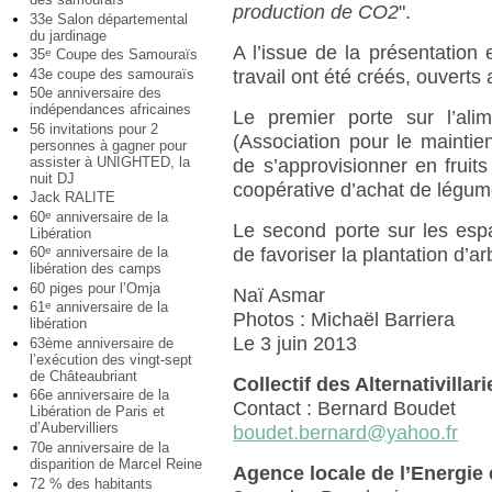
production de CO2
".
33e Salon départemental
du jardinage
A l’issue de la présentation
35
Coupe des Samouraïs
e
43e coupe des samouraïs
travail ont été créés, ouverts
50e anniversaire des
indépendances africaines
Le premier porte sur l’al
56 invitations pour 2
(Association pour le maintie
personnes à gagner pour
assister à UNIGHTED, la
de s’approvisionner en fruit
nuit DJ
coopérative d’achat de légume
Jack RALITE
60
anniversaire de la
e
Le second porte sur les espace
Libération
de favoriser la plantation d’ar
60
anniversaire de la
e
libération des camps
60 piges pour l’Omja
Naï Asmar
61
anniversaire de la
e
Photos : Michaël Barriera
libération
Le 3 juin 2013
63ème anniversaire de
l’exécution des vingt-sept
de Châteaubriant
Collectif des Alternativillar
66e anniversaire de la
Contact : Bernard Boudet
Libération de Paris et
d’Aubervilliers
boudet.bernard@yahoo.fr
70e anniversaire de la
disparition de Marcel Reine
Agence locale de l’Energie 
72 % des habitants