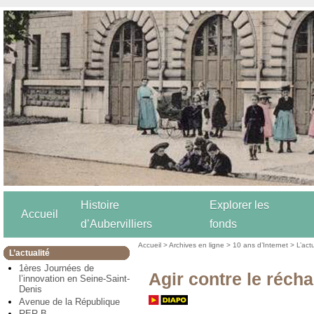
Histoire
Explorer les
Accueil
d’Aubervilliers
fonds
Accueil
>
Archives en ligne
>
10 ans d’Internet
>
L’act
L’actualité
1ères Journées de
Agir contre le réch
l’innovation en Seine-Saint-
Denis
Avenue de la République
RER B