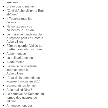
arrivants
Bravo quand même !
"Ciné d’Aubervilliers à Bab-
el-Oued"
« Toucher tous les
publics »
Ne sortez pas vos
poubelles le 1er Mai
Le maire demande un plan
d’urgence pour La Poste à
Aubervilliers
Fête de quartier Vallès-La
Frette : samedi 3 octobre
Aubermensuel
La solidarité en plus
Alerte météo
Semaine de solidarité
internationale à
Aubervilliers
L’état de la demande de
logement social en 2014
Samouraïs au féminin
A riot called Nina !
Le carnaval de Romans au
temps des guerres de
religion
Aménagement des