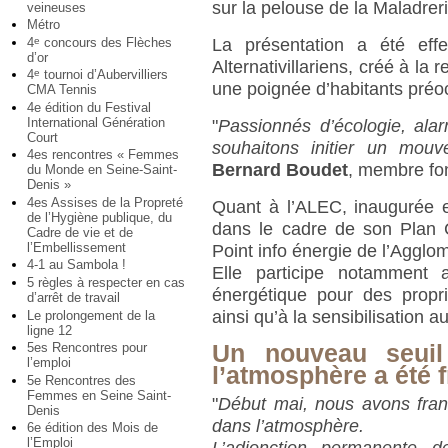
sur la pelouse de la Maladreri
veineuses
Métro
4
concours des Flèches
e
La présentation a été eff
d’or
Alternativillariens, créé à la 
4
tournoi d’Aubervilliers
e
une poignée d’habitants préo
CMA Tennis
4e édition du Festival
International Génération
"
Passionnés d’écologie, ala
Court
souhaitons initier un mou
4es rencontres « Femmes
Bernard Boudet
, membre fon
du Monde en Seine-Saint-
Denis »
4es Assises de la Propreté
Quant à l’ALEC, inaugurée e
de l’Hygiène publique, du
dans le cadre de son Plan C
Cadre de vie et de
l’Embellissement
Point info énergie de l’Agglo
4-1 au Sambola !
Elle participe notamment 
5 règles à respecter en cas
énergétique pour des proprié
d’arrêt de travail
ainsi qu’à la sensibilisation 
Le prolongement de la
ligne 12
5es Rencontres pour
Un nouveau seuil
l’emploi
l’atmosphère a été 
5e Rencontres des
Femmes en Seine Saint-
"
Début mai, nous avons fran
Denis
dans l’atmosphère.
6e édition des Mois de
l’Emploi
L’adjonction permanente 