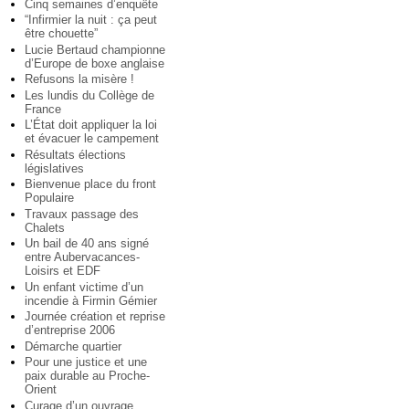
Cinq semaines d’enquête
“Infirmier la nuit : ça peut
être chouette”
Lucie Bertaud championne
d’Europe de boxe anglaise
Refusons la misère !
Les lundis du Collège de
France
L’État doit appliquer la loi
et évacuer le campement
Résultats élections
législatives
Bienvenue place du front
Populaire
Travaux passage des
Chalets
Un bail de 40 ans signé
entre Aubervacances-
Loisirs et EDF
Un enfant victime d’un
incendie à Firmin Gémier
Journée création et reprise
d’entreprise 2006
Démarche quartier
Pour une justice et une
paix durable au Proche-
Orient
Curage d’un ouvrage