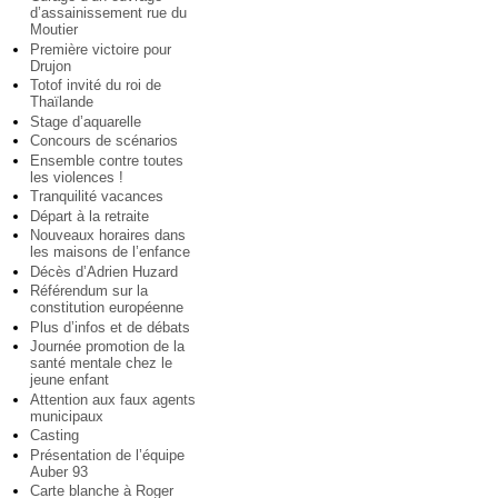
d’assainissement rue du
Moutier
Première victoire pour
Drujon
Totof invité du roi de
Thaïlande
Stage d’aquarelle
Concours de scénarios
Ensemble contre toutes
les violences !
Tranquilité vacances
Départ à la retraite
Nouveaux horaires dans
les maisons de l’enfance
Décès d’Adrien Huzard
Référendum sur la
constitution européenne
Plus d’infos et de débats
Journée promotion de la
santé mentale chez le
jeune enfant
Attention aux faux agents
municipaux
Casting
Présentation de l’équipe
Auber 93
Carte blanche à Roger