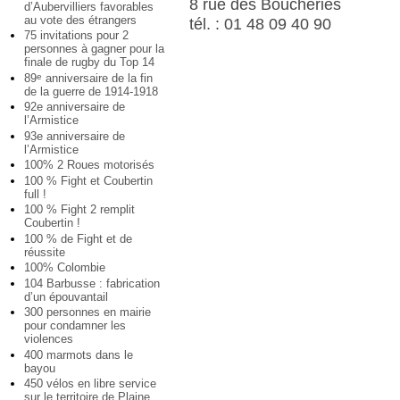
8 rue des Boucheries
d’Aubervilliers favorables
au vote des étrangers
tél. : 01 48 09 40 90
75 invitations pour 2
personnes à gagner pour la
finale de rugby du Top 14
89
anniversaire de la fin
e
de la guerre de 1914-1918
92e anniversaire de
l’Armistice
93e anniversaire de
l’Armistice
100% 2 Roues motorisés
100 % Fight et Coubertin
full !
100 % Fight 2 remplit
Coubertin !
100 % de Fight et de
réussite
100% Colombie
104 Barbusse : fabrication
d’un épouvantail
300 personnes en mairie
pour condamner les
violences
400 marmots dans le
bayou
450 vélos en libre service
sur le territoire de Plaine