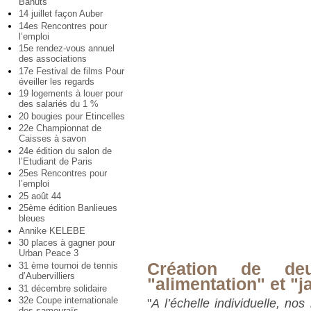
Bahuts
14 juillet façon Auber
14es Rencontres pour
l’emploi
15e rendez-vous annuel
des associations
17e Festival de films Pour
éveiller les regards
19 logements à louer pour
des salariés du 1 %
20 bougies pour Etincelles
22e Championnat de
Caisses à savon
24e édition du salon de
l’Etudiant de Paris
25es Rencontres pour
l’emploi
25 août 44
25ème édition Banlieues
bleues
Annike KELEBE
30 places à gagner pour
Urban Peace 3
Création de deu
31 ème tournoi de tennis
d’Aubervilliers
"alimentation" et "j
31 décembre solidaire
32e Coupe internationale
"
A l’échelle individuelle, n
des samouraïs