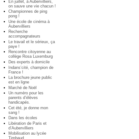
En juillet, à Aubervilliers,
on sauve une vie chacun !
Championnes de ping
pong !
Une école de cinéma à
Aubervilliers
Recherche
accompagnateurs
Le travail et le sérieux, ça
paye !
Rencontre citoyenne au
collège Rosa Luxemburg
Des experts à domicile
Indans’cité, champion de
France !
La brochure jeune public
est en ligne
Marché de Noël
Un numéro pour les
parents d’élèves
handicapés.
Cet été, je donne mon
sang !
Dans les écoles
Libération de Paris et
d’Aubervilliers
Mobilisation au lycée
Timbaud