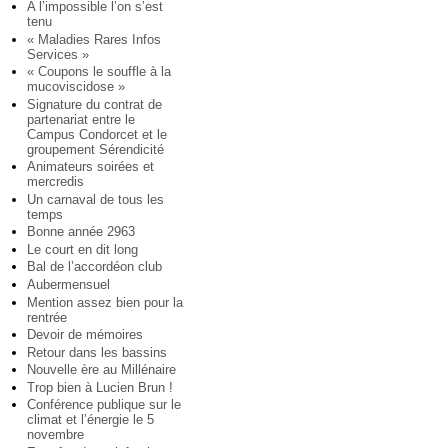
A l’impossible l’on s’est
tenu
« Maladies Rares Infos
Services »
« Coupons le souffle à la
mucoviscidose »
Signature du contrat de
partenariat entre le
Campus Condorcet et le
groupement Sérendicité
Animateurs soirées et
mercredis
Un carnaval de tous les
temps
Bonne année 2963
Le court en dit long
Bal de l’accordéon club
Aubermensuel
Mention assez bien pour la
rentrée
Devoir de mémoires
Retour dans les bassins
Nouvelle ère au Millénaire
Trop bien à Lucien Brun !
Conférence publique sur le
climat et l’énergie le 5
novembre