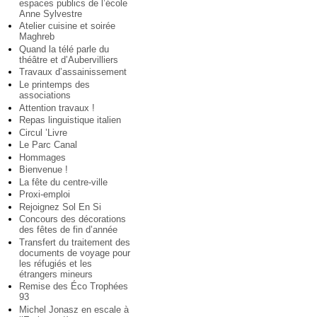
espaces publics de l’école
Anne Sylvestre
Atelier cuisine et soirée
Maghreb
Quand la télé parle du
théâtre et d’Aubervilliers
Travaux d’assainissement
Le printemps des
associations
Attention travaux !
Repas linguistique italien
Circul ’Livre
Le Parc Canal
Hommages
Bienvenue !
La fête du centre-ville
Proxi-emploi
Rejoignez Sol En Si
Concours des décorations
des fêtes de fin d’année
Transfert du traitement des
documents de voyage pour
les réfugiés et les
étrangers mineurs
Remise des Éco Trophées
93
Michel Jonasz en escale à