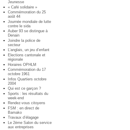
Jeunesse
« Café solidaire »
Commémoration du 25
août 44
Journée mondiale de lutte
contre le sida
Auber 93 se distingue à
Denain
Joindre la police de
secteur
L’anglais, un jeu d’enfant
Elections cantonale et
régionale
Horaires OPHLM
Commémoration du 17
octobre 1961
Infos Quartiers octobre
2004
Qui est ce garçon ?
Sports : les résultats du
week-end
Rendez-vous citoyens
FSM : en direct de
Bamako
Travaux d’élagage
Le 2ème Salon du service
aux entreprises