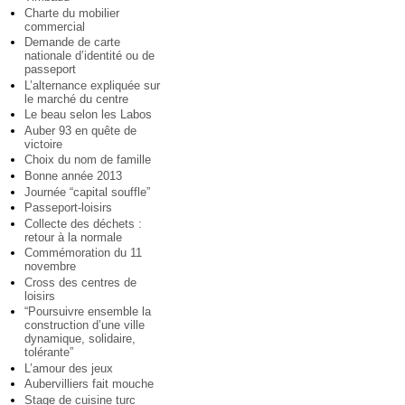
Charte du mobilier
commercial
Demande de carte
nationale d’identité ou de
passeport
L’alternance expliquée sur
le marché du centre
Le beau selon les Labos
Auber 93 en quête de
victoire
Choix du nom de famille
Bonne année 2013
Journée “capital souffle”
Passeport-loisirs
Collecte des déchets :
retour à la normale
Commémoration du 11
novembre
Cross des centres de
loisirs
“Poursuivre ensemble la
construction d’une ville
dynamique, solidaire,
tolérante”
L’amour des jeux
Aubervilliers fait mouche
Stage de cuisine turc