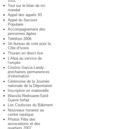
2011
Tout sur le bilan de mi-
mandat
Appel des appels 93
Appel du Secours
Populaire
Accompagnement des
personnes âgées
Téléthon 2006
Un bureau de vote pour la
Côte d’Ivoire
Thuram en direct live
L’Afpa au service de
l’emploi
Cristino Garcia Landy :
prochaines permanences
d’information
Cérémonie de la Journée
nationale de la Déportation
Inscription en maternelle
Wassila Redouane-Saïd-
Guerni forfait
Les Coulisses du Bâtiment
Nouveaux horaires au
centre nautique
Photos Fête des
associations et des
quartiers 2007