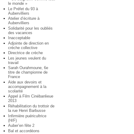
le monde »
Le Préfet du 93 à
Aubervilliers
Atelier d’écriture à
Aubervilliers
Solidarité pour les oubliés
des vacances
Inacceptable
Adjointe de direction en
crèche collective
Directrice de crèche
Les jeunes veulent du
travail
Sarah Ourahmoune, 6e
titre de championne de
France
Aide aux devoirs et
accompagnement à la
scolarité
Appel à Film Cinébanlieue
2013
Réhabilitation du trottoir de
la rue Henri Barbusse
Infirmière puéricultrice
(H/F)
Auber’en fête 2
Bal et accordéons