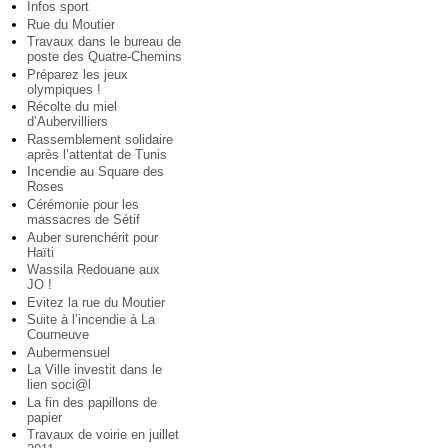
Infos sport
Rue du Moutier
Travaux dans le bureau de
poste des Quatre-Chemins
Préparez les jeux
olympiques !
Récolte du miel
d’Aubervilliers
Rassemblement solidaire
après l’attentat de Tunis
Incendie au Square des
Roses
Cérémonie pour les
massacres de Sétif
Auber surenchérit pour
Haïti
Wassila Redouane aux
JO !
Evitez la rue du Moutier
Suite à l’incendie à La
Courneuve
Aubermensuel
La Ville investit dans le
lien soci@l
La fin des papillons de
papier
Travaux de voirie en juillet