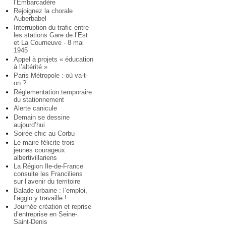
l’Embarcadère
Rejoignez la chorale
Auberbabel
Interruption du trafic entre
les stations Gare de l’Est
et La Courneuve - 8 mai
1945
Appel à projets « éducation
à l’altérité »
Paris Métropole : où va-t-
on ?
Réglementation temporaire
du stationnement
Alerte canicule
Demain se dessine
aujourd’hui
Soirée chic au Corbu
Le maire félicite trois
jeunes courageux
albertivillariens
La Région Ile-de-France
consulte les Franciliens
sur l’avenir du territoire
Balade urbaine : l’emploi,
l’agglo y travaille !
Journée création et reprise
d’entreprise en Seine-
Saint-Denis