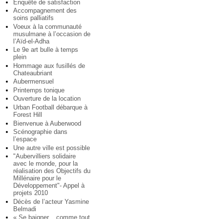
Enquête de satisfaction
Accompagnement des
soins palliatifs
Voeux à la communauté
musulmane à l’occasion de
l’Aïd-el-Adha
Le 9e art bulle à temps
plein
Hommage aux fusillés de
Chateaubriant
Aubermensuel
Printemps tonique
Ouverture de la location
Urban Football débarque à
Forest Hill
Bienvenue à Auberwood
Scénographie dans
l’espace
Une autre ville est possible
"Aubervilliers solidaire
avec le monde, pour la
réalisation des Objectifs du
Millénaire pour le
Développement"- Appel à
projets 2010
Décès de l’acteur Yasmine
Belmadi
« Se baigner... comme tout