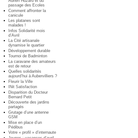
Adrien Huzard et du
passage des Ecoles
Comment affronter la
canicule
Les platanes sont
malades !
Infos Solidarité mois
d’Avril
La Cité artisanale
dynamise le quartier
Développement durable
Tournoi de Badminton
La caravane des amateurs
est de retour
Quelles solidarités
aujourd’hui à Aubervilliers ?
Fleurir la Ville
INit Satisfaction
Disparition du Docteur
Bernard Petit
Découverte des jardins
partagés
Grutage d’une antenne
GSM
Mise en place d’un
Pédibus
Votre « profil » d’internaute
Jeunes : vacances d’avril