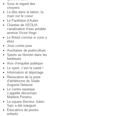
Sous le regard des
citoyens
La tête dans le béton, la
main sur le coeur
Le Panthéon d’Auber
Chantier de VEOLIA
canalisation d’eau potable
avenue Victor Hugo
Le Brésil comme si vous y
étiez
Joue contre joue
Auxiliaires de puériculture
Sports au féminin dans les
banlieues
Avis d’enquête publique
Le sport, c’est la santé !
Information et dépistage
Rénovation de la piste
d’athlétisme du Stade
Auguste Delaune
Le centre nautique
s’appelle désormais
Marlène Peratou
Le square Docteur Julien
Saiz a été inauguré
Educatrice de jeunes
enfants