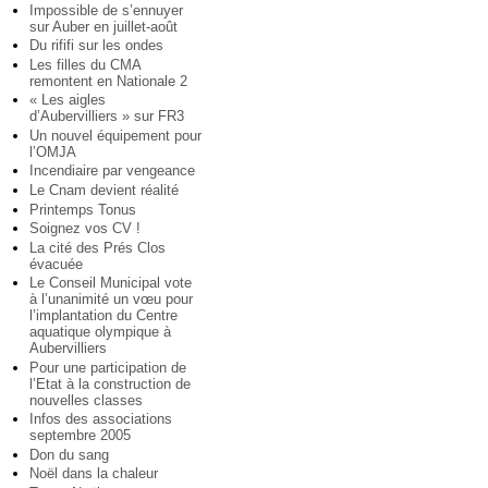
Impossible de s’ennuyer
sur Auber en juillet-août
Du rififi sur les ondes
Les filles du CMA
remontent en Nationale 2
« Les aigles
d’Aubervilliers » sur FR3
Un nouvel équipement pour
l’OMJA
Incendiaire par vengeance
Le Cnam devient réalité
Printemps Tonus
Soignez vos CV !
La cité des Prés Clos
évacuée
Le Conseil Municipal vote
à l’unanimité un vœu pour
l’implantation du Centre
aquatique olympique à
Aubervilliers
Pour une participation de
l’Etat à la construction de
nouvelles classes
Infos des associations
septembre 2005
Don du sang
Noël dans la chaleur