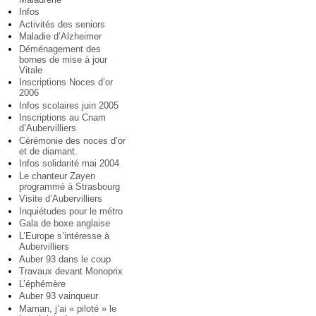
Infos
Activités des seniors
Maladie d’Alzheimer
Déménagement des
bornes de mise à jour
Vitale
Inscriptions Noces d’or
2006
Infos scolaires juin 2005
Inscriptions au Cnam
d’Aubervilliers
Cérémonie des noces d’or
et de diamant.
Infos solidarité mai 2004
Le chanteur Zayen
programmé à Strasbourg
Visite d’Aubervilliers
Inquiétudes pour le métro
Gala de boxe anglaise
L’Europe s’intéresse à
Aubervilliers
Auber 93 dans le coup
Travaux devant Monoprix
L’éphémère
Auber 93 vainqueur
Maman, j’ai « piloté » le