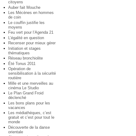
citoyens
Auber fait Mouche
Les Mécènes en hommes
de coin
Le couffin justifie les
moyens
Feu vert pour l’Agenda 21
L’égalité en question
Recenser pour mieux gérer
Initiation et stages
thématiques
Réseau bronchiolite
Été Tonus 2011
Opération de
sensibilisation à la sécurité
routière
Mille et une merveilles au
cinéma Le Studio
Le Plan Grand Froid
déclenché
Les bons plans pour les
vacances
Les médiathèques, c’est
gratuit et c’est pour tout le
monde
Découverte de la danse
orientale