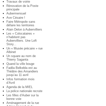
Travaux de voirie
Rénovation de la Poste
principale
Aubermensuel
Ave Césaire !
Faire Métropole sans
défaire les territoires
Alain Delon à Aubervilliers
Les « Colocataires »
n’habitent pas
Aubervilliers. Une Loft
Story...
Un « Musée précaire » rue
Albinet
Un square au nom de
Thierry Saganta
Quand la ville bouge
Fadila Belkebla est au
Théâtre des Amandiers
jusqu’au 11 avril
Infos formation mois
d’Avril
Agenda de la MIEL
La police nationale recrute
Les filles d’Auber sur la
bonne voie
Aménagement de la rue