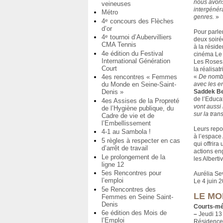
nous avons 
veineuses
intergénéra
Métro
genres.
»
4
concours des Flèches
e
d’or
Pour parler
4
tournoi d’Aubervilliers
e
deux soir
CMA Tennis
à la résid
4e édition du Festival
cinéma Le 
International Génération
Les Roses 
Court
la réalisat
«
De nombr
4es rencontres « Femmes
avec les en
du Monde en Seine-Saint-
Saddek B
Denis »
de l’Educa
4es Assises de la Propreté
vont aussi
de l’Hygiène publique, du
sur la tran
Cadre de vie et de
l’Embellissement
Leurs repor
4-1 au Sambola !
à l’espace 
5 règles à respecter en cas
qui offrira
d’arrêt de travail
actions en
Le prolongement de la
les Albertiv
ligne 12
5es Rencontres pour
Aurélia Se
l’emploi
Le 4 juin 
5e Rencontres des
LE MO
Femmes en Seine Saint-
Denis
Courts-mét
6e édition des Mois de
–
Jeudi 13 
l’Emploi
Résidence