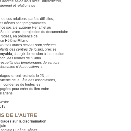
décliné selon trois axes : interculturel,
tionnel et relations de
 de ces relations, parfois difficiles,
ées débats sont programmées
ence sociale Eugène Hénaff et au
Studio, avec la projection du documentaire
Noires, en présence de
rice
Hélène Milano
.
euses autres actions sont prévues
fants des centres de loisirs
, précise
enyahia
, chargé de mission à la direction
tion,
des jeunes de l’Omja
 recueillir des témoignages de seniors
sformation d’Aubervilliers.
»
tages seront restitués le 23 juin
Altérité de la Fête des associations,
 un condensé de toutes les
gagées pour créer du lien entre
illariens.
vestre
2013
IS DE L’AUTRE
rages sur la discrimination
juin
 sociale Eugène Hénaff