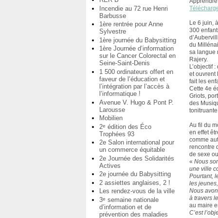
Apprendre 
Incendie au 72 rue Henri
Télécharg
Barbusse
Le 6 juin,
1ère rentrée pour Anne
300 enfant
Sylvestre
d’Aubervill
1ère journée du Babysitting
du Milléna
1ère Journée d’information
sa langue 
sur le Cancer Colorectal en
Rajery.
Seine-Saint-Denis
L’objectif :
1 500 ordinateurs offert en
et ouvrent 
faveur de l’éducation et
fait les e
l’intégration par l’accès à
Cette 4e é
l’informatique !
Griots, port
Avenue V. Hugo & Pont P.
des Musiqu
Larousse
tonitruante
Mobilien
Au fil du m
2
édition des Éco
e
en effet êt
Trophées 93
comme auta
2e Salon international pour
rencontre d
un commerce équitable
de sexe ou
2e Journée des Solidarités
«
Nous s
Actives
une ville c
2e journée du Babysitting
Pourtant, 
2 assiettes anglaises, 2 !
les jeunes,
Les rendez-vous de la ville
Nous avon
à travers l
3
semaine nationale
e
au maire en
d’information et de
C’est l’obj
prévention des maladies