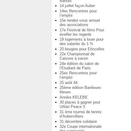
Bahuts
14 juillet façon Auber
14es Rencontres pour
l’emploi
15e rendez-vous annuel
des associations
17e Festival de films Pour
éveiller les regards
19 logements à louer pour
des salariés du 1 %
20 bougies pour Etincelles
22e Championnat de
Caisses à savon
24e édition du salon de
l’Etudiant de Paris
25es Rencontres pour
l’emploi
25 août 44
25ème édition Banlieues
bleues
Annike KELEBE
30 places à gagner pour
Urban Peace 3
31 ème tournoi de tennis
d’Aubervilliers
31 décembre solidaire
32e Coupe internationale
des samouraïs