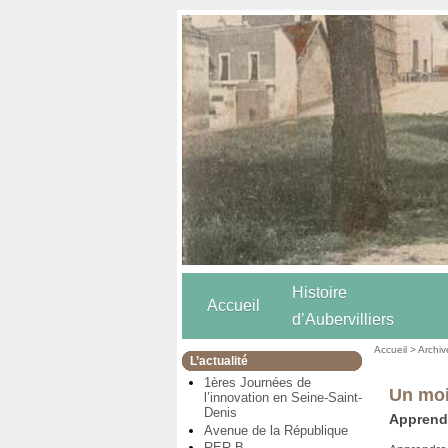
Histoire
Accueil
d’Aubervilliers
Accueil
>
Archiv
L’actualité
1ères Journées de
Un moi
l’innovation en Seine-Saint-
Denis
Apprendr
Avenue de la République
RER B