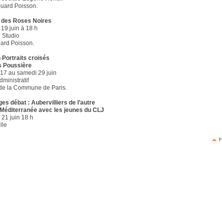
uard Poisson.
n des Roses Noires
19 juin à 18 h
 Studio
ard Poisson.
 Portraits croisés
s Poussière
17 au samedi 29 juin
ministratif
de la Commune de Paris.
s débat : Aubervilliers de l’autre
 Méditerranée avec les jeunes du CLJ
21 juin 18 h
lle
H