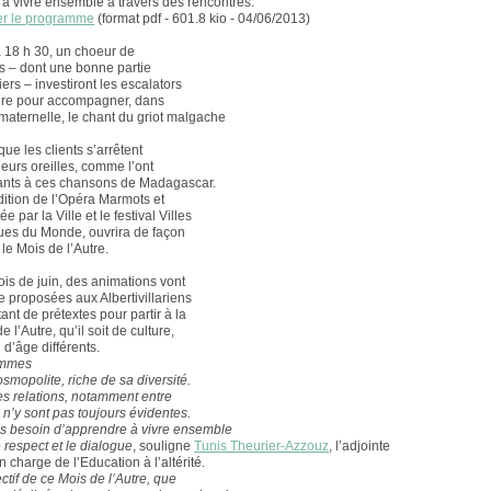
à vivre ensemble à travers des rencontres.
er le programme
(format pdf - 601.8 kio - 04/06/2013)
 à 18 h 30, un choeur de
s – dont une bonne partie
iers – investiront les escalators
ire pour accompagner, dans
maternelle, le chant du griot malgache
 que les clients s’arrêtent
leurs oreilles, comme l’ont
nfants à ces chansons de Madagascar.
dition de l’Opéra Marmots et
ée par la Ville et le festival Villes
es du Monde, ouvrira de façon
 le Mois de l’Autre.
ois de juin, des animations vont
re proposées aux Albertivillariens
nt de prétextes pour partir à la
e l’Autre, qu’il soit de culture,
 d’âge différents.
ommes
osmopolite, riche de sa diversité.
les relations, notamment entre
 n’y sont pas toujours évidentes.
s besoin d’apprendre à vivre ensemble
e respect et le dialogue
, souligne
Tunis Theurier-Azzouz
, l’adjointe
 charge de l’Education à l’altérité.
ectif de ce Mois de l’Autre, que