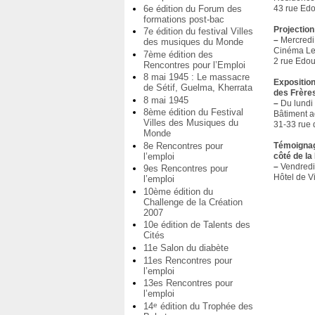
6e édition du Forum des
43 rue Edo
formations post-bac
Projectio
7e édition du festival Villes
–
Mercredi 
des musiques du Monde
Cinéma Le
7ème édition des
2 rue Edou
Rencontres pour l’Emploi
8 mai 1945 : Le massacre
Exposition
de Sétif, Guelma, Kherrata
des Frère
8 mai 1945
–
Du lundi 
8ème édition du Festival
Bâtiment ad
Villes des Musiques du
31-33 rue 
Monde
Témoignage
8e Rencontres pour
côté de la
l’emploi
–
Vendredi 
9es Rencontres pour
Hôtel de Vi
l’emploi
10ème édition du
Challenge de la Création
2007
10e édition de Talents des
Cités
11e Salon du diabète
11es Rencontres pour
l’emploi
13es Rencontres pour
l’emploi
14
édition du Trophée des
e