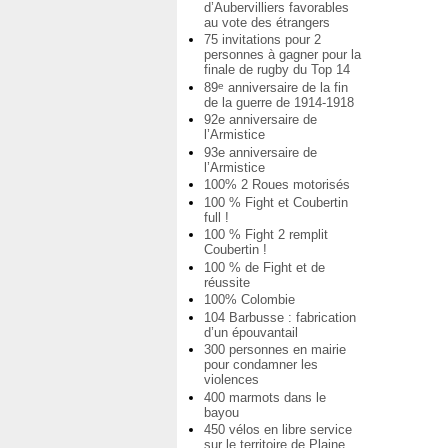
d’Aubervilliers favorables
au vote des étrangers
75 invitations pour 2
personnes à gagner pour la
finale de rugby du Top 14
89
anniversaire de la fin
e
de la guerre de 1914-1918
92e anniversaire de
l’Armistice
93e anniversaire de
l’Armistice
100% 2 Roues motorisés
100 % Fight et Coubertin
full !
100 % Fight 2 remplit
Coubertin !
100 % de Fight et de
réussite
100% Colombie
104 Barbusse : fabrication
d’un épouvantail
300 personnes en mairie
pour condamner les
violences
400 marmots dans le
bayou
450 vélos en libre service
sur le territoire de Plaine