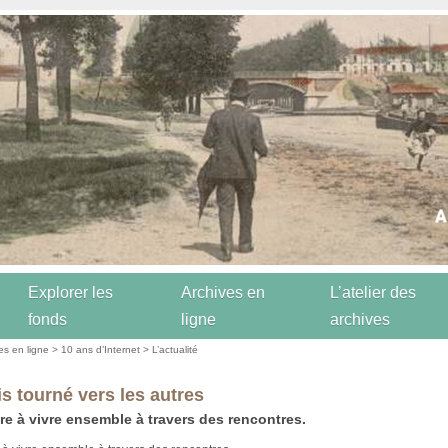
Explorer les
Archives en
L’atelier des
fonds
ligne
archives
es en ligne
>
10 ans d’Internet
>
L’actualité
s tourné vers les autres
e à vivre ensemble à travers des rencontres.