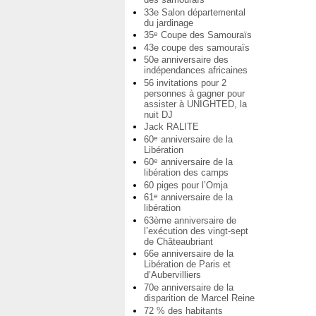
33e Salon départemental
du jardinage
35
Coupe des Samouraïs
e
43e coupe des samouraïs
50e anniversaire des
indépendances africaines
56 invitations pour 2
personnes à gagner pour
assister à UNIGHTED, la
nuit DJ
Jack RALITE
60
anniversaire de la
e
Libération
60
anniversaire de la
e
libération des camps
60 piges pour l’Omja
61
anniversaire de la
e
libération
63ème anniversaire de
l’exécution des vingt-sept
de Châteaubriant
66e anniversaire de la
Libération de Paris et
d’Aubervilliers
70e anniversaire de la
disparition de Marcel Reine
72 % des habitants