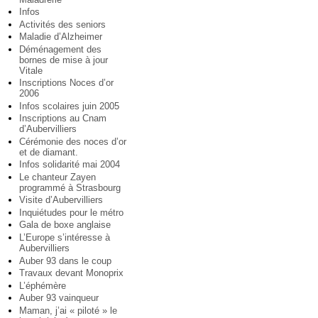
Infos
Activités des seniors
Maladie d’Alzheimer
Déménagement des
bornes de mise à jour
Vitale
Inscriptions Noces d’or
2006
Infos scolaires juin 2005
Inscriptions au Cnam
d’Aubervilliers
Cérémonie des noces d’or
et de diamant.
Infos solidarité mai 2004
Le chanteur Zayen
programmé à Strasbourg
Visite d’Aubervilliers
Inquiétudes pour le métro
Gala de boxe anglaise
L’Europe s’intéresse à
Aubervilliers
Auber 93 dans le coup
Travaux devant Monoprix
L’éphémère
Auber 93 vainqueur
Maman, j’ai « piloté » le