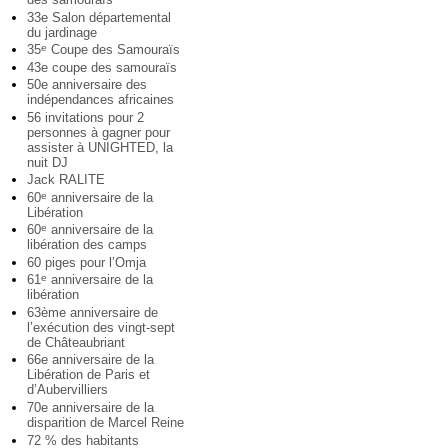
33e Salon départemental
du jardinage
35
Coupe des Samouraïs
e
43e coupe des samouraïs
50e anniversaire des
indépendances africaines
56 invitations pour 2
personnes à gagner pour
assister à UNIGHTED, la
nuit DJ
Jack RALITE
60
anniversaire de la
e
Libération
60
anniversaire de la
e
libération des camps
60 piges pour l’Omja
61
anniversaire de la
e
libération
63ème anniversaire de
l’exécution des vingt-sept
de Châteaubriant
66e anniversaire de la
Libération de Paris et
d’Aubervilliers
70e anniversaire de la
disparition de Marcel Reine
72 % des habitants