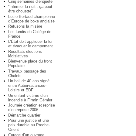
Cinq semaines d’enquête
“Infirmier la nuit : ça peut
être chouette”
Lucie Bertaud championne
d’Europe de boxe anglaise
Refusons la misère !
Les lundis du Collège de
France
L’État doit appliquer la loi
et évacuer le campement
Résultats élections
législatives
Bienvenue place du front
Populaire
Travaux passage des
Chalets
Un bail de 40 ans signé
entre Aubervacances-
Loisirs et EDF
Un enfant victime d’un
incendie à Firmin Gémier
Journée création et reprise
d’entreprise 2006
Démarche quartier
Pour une justice et une
paix durable au Proche-
Orient
Curage d’un ouvrage