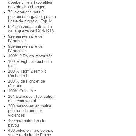
d’Aubervilliers favorables
au vote des étrangers
75 invitations pour 2
personnes à gagner pour la
finale de rugby du Top 14
89
anniversaire de la fin
e
de la guerre de 1914-1918
92e anniversaire de
l’Armistice
93e anniversaire de
l’Armistice
100% 2 Roues motorisés
100 % Fight et Coubertin
full !
100 % Fight 2 remplit
Coubertin !
100 % de Fight et de
réussite
100% Colombie
104 Barbusse : fabrication
d’un épouvantail
300 personnes en mairie
pour condamner les
violences
400 marmots dans le
bayou
450 vélos en libre service
sur le territoire de Plaine