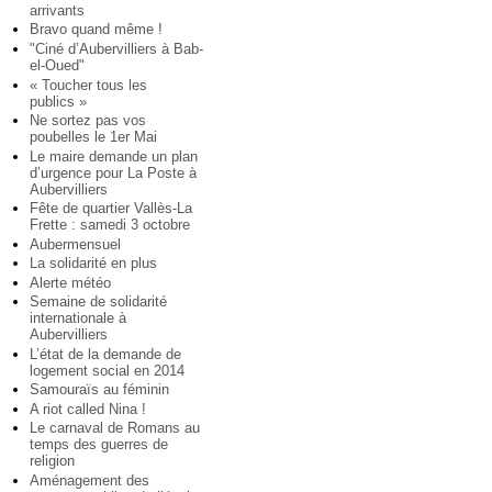
arrivants
Bravo quand même !
"Ciné d’Aubervilliers à Bab-
el-Oued"
« Toucher tous les
publics »
Ne sortez pas vos
poubelles le 1er Mai
Le maire demande un plan
d’urgence pour La Poste à
Aubervilliers
Fête de quartier Vallès-La
Frette : samedi 3 octobre
Aubermensuel
La solidarité en plus
Alerte météo
Semaine de solidarité
internationale à
Aubervilliers
L’état de la demande de
logement social en 2014
Samouraïs au féminin
A riot called Nina !
Le carnaval de Romans au
temps des guerres de
religion
Aménagement des