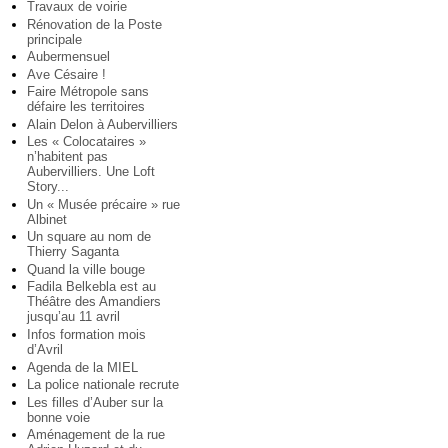
Travaux de voirie
Rénovation de la Poste
principale
Aubermensuel
Ave Césaire !
Faire Métropole sans
défaire les territoires
Alain Delon à Aubervilliers
Les « Colocataires »
n’habitent pas
Aubervilliers. Une Loft
Story...
Un « Musée précaire » rue
Albinet
Un square au nom de
Thierry Saganta
Quand la ville bouge
Fadila Belkebla est au
Théâtre des Amandiers
jusqu’au 11 avril
Infos formation mois
d’Avril
Agenda de la MIEL
La police nationale recrute
Les filles d’Auber sur la
bonne voie
Aménagement de la rue