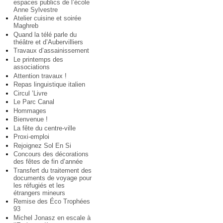
espaces publics de l’école
Anne Sylvestre
Atelier cuisine et soirée
Maghreb
Quand la télé parle du
théâtre et d’Aubervilliers
Travaux d’assainissement
Le printemps des
associations
Attention travaux !
Repas linguistique italien
Circul ’Livre
Le Parc Canal
Hommages
Bienvenue !
La fête du centre-ville
Proxi-emploi
Rejoignez Sol En Si
Concours des décorations
des fêtes de fin d’année
Transfert du traitement des
documents de voyage pour
les réfugiés et les
étrangers mineurs
Remise des Éco Trophées
93
Michel Jonasz en escale à