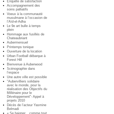
Enquête de satisfaction
Accompagnement des
soins palliatifs
Voeux à la communauté
musulmane à l’occasion de
l’Aïd-el-Adha
Le 9e art bulle à temps
plein
Hommage aux fusillés de
Chateaubriant
Aubermensuel
Printemps tonique
Ouverture de la location
Urban Football débarque à
Forest Hill
Bienvenue à Auberwood
Scénographie dans
l’espace
Une autre ville est possible
"Aubervilliers solidaire
avec le monde, pour la
réalisation des Objectifs du
Millénaire pour le
Développement"- Appel à
projets 2010
Décès de l’acteur Yasmine
Belmadi
« Se baigner... comme tout