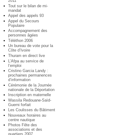
2011
Tout sur le bilan de mi-
mandat
Appel des appels 93
Appel du Secours
Populaire
Accompagnement des
personnes âgées
Téléthon 2006
Un bureau de vote pour la
Côte d’Ivoire
Thuram en direct live
L’Afpa au service de
l’emploi
Cristino Garcia Landy :
prochaines permanences
d’information
Cérémonie de la Journée
nationale de la Déportation
Inscription en maternelle
Wassila Redouane-Saïd-
Guerni forfait
Les Coulisses du Bâtiment
Nouveaux horaires au
centre nautique
Photos Fête des
associations et des
quartiers 2007