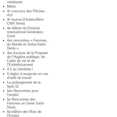
veineuses
Métro
4
concours des Flèches
e
d’or
4
tournoi d’Aubervilliers
e
CMA Tennis
4e édition du Festival
International Génération
Court
4es rencontres « Femmes
du Monde en Seine-Saint-
Denis »
4es Assises de la Propreté
de l’Hygiène publique, du
Cadre de vie et de
l’Embellissement
4-1 au Sambola !
5 règles à respecter en cas
d’arrêt de travail
Le prolongement de la
ligne 12
5es Rencontres pour
l’emploi
5e Rencontres des
Femmes en Seine Saint-
Denis
6e édition des Mois de
l’Emploi