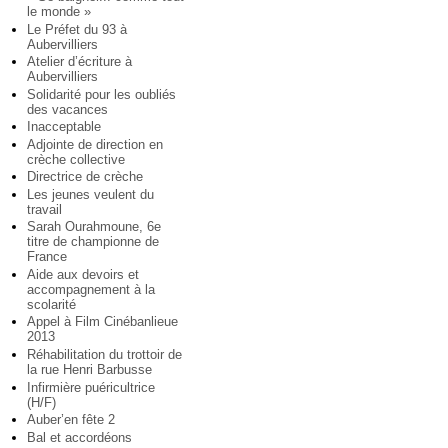
le monde »
Le Préfet du 93 à
Aubervilliers
Atelier d’écriture à
Aubervilliers
Solidarité pour les oubliés
des vacances
Inacceptable
Adjointe de direction en
crèche collective
Directrice de crèche
Les jeunes veulent du
travail
Sarah Ourahmoune, 6e
titre de championne de
France
Aide aux devoirs et
accompagnement à la
scolarité
Appel à Film Cinébanlieue
2013
Réhabilitation du trottoir de
la rue Henri Barbusse
Infirmière puéricultrice
(H/F)
Auber’en fête 2
Bal et accordéons