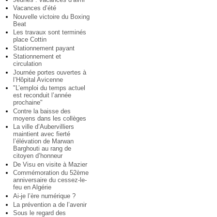
Vacances d’été
Nouvelle victoire du Boxing
Beat
Les travaux sont terminés
place Cottin
Stationnement payant
Stationnement et
circulation
Journée portes ouvertes à
l’Hôpital Avicenne
"L’emploi du temps actuel
est reconduit l’année
prochaine"
Contre la baisse des
moyens dans les collèges
La ville d’Aubervilliers
maintient avec fierté
l’élévation de Marwan
Barghouti au rang de
citoyen d’honneur
De Visu en visite à Mazier
Commémoration du 52ème
anniversaire du cessez-le-
feu en Algérie
Ai-je l’ère numérique ?
La prévention a de l’avenir
Sous le regard des