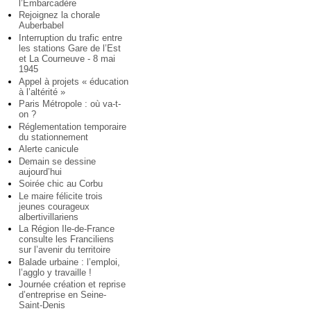
l’Embarcadère
Rejoignez la chorale
Auberbabel
Interruption du trafic entre
les stations Gare de l’Est
et La Courneuve - 8 mai
1945
Appel à projets « éducation
à l’altérité »
Paris Métropole : où va-t-
on ?
Réglementation temporaire
du stationnement
Alerte canicule
Demain se dessine
aujourd’hui
Soirée chic au Corbu
Le maire félicite trois
jeunes courageux
albertivillariens
La Région Ile-de-France
consulte les Franciliens
sur l’avenir du territoire
Balade urbaine : l’emploi,
l’agglo y travaille !
Journée création et reprise
d’entreprise en Seine-
Saint-Denis