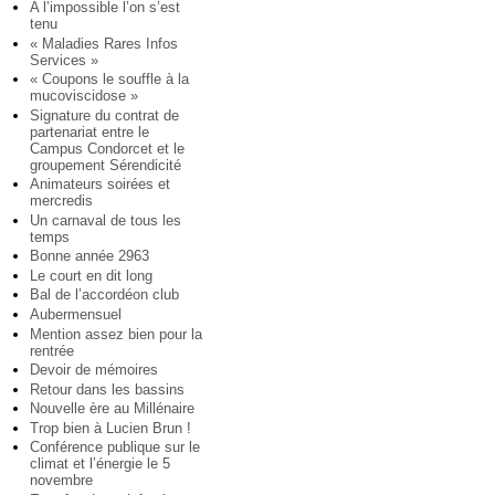
A l’impossible l’on s’est
tenu
« Maladies Rares Infos
Services »
« Coupons le souffle à la
mucoviscidose »
Signature du contrat de
partenariat entre le
Campus Condorcet et le
groupement Sérendicité
Animateurs soirées et
mercredis
Un carnaval de tous les
temps
Bonne année 2963
Le court en dit long
Bal de l’accordéon club
Aubermensuel
Mention assez bien pour la
rentrée
Devoir de mémoires
Retour dans les bassins
Nouvelle ère au Millénaire
Trop bien à Lucien Brun !
Conférence publique sur le
climat et l’énergie le 5
novembre