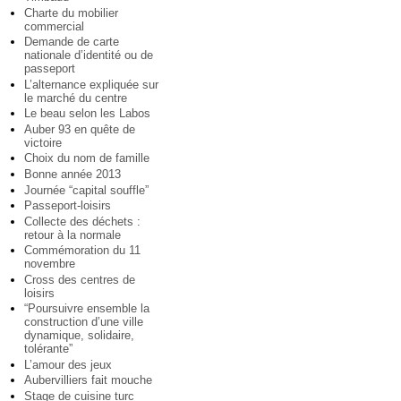
Charte du mobilier
commercial
Demande de carte
nationale d’identité ou de
passeport
L’alternance expliquée sur
le marché du centre
Le beau selon les Labos
Auber 93 en quête de
victoire
Choix du nom de famille
Bonne année 2013
Journée “capital souffle”
Passeport-loisirs
Collecte des déchets :
retour à la normale
Commémoration du 11
novembre
Cross des centres de
loisirs
“Poursuivre ensemble la
construction d’une ville
dynamique, solidaire,
tolérante”
L’amour des jeux
Aubervilliers fait mouche
Stage de cuisine turc