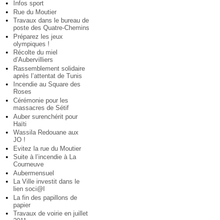
Infos sport
Rue du Moutier
Travaux dans le bureau de
poste des Quatre-Chemins
Préparez les jeux
olympiques !
Récolte du miel
d’Aubervilliers
Rassemblement solidaire
après l’attentat de Tunis
Incendie au Square des
Roses
Cérémonie pour les
massacres de Sétif
Auber surenchérit pour
Haïti
Wassila Redouane aux
JO !
Evitez la rue du Moutier
Suite à l’incendie à La
Courneuve
Aubermensuel
La Ville investit dans le
lien soci@l
La fin des papillons de
papier
Travaux de voirie en juillet