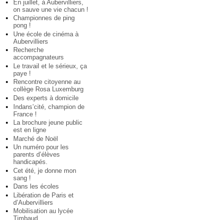
En juillet, à Aubervilliers,
on sauve une vie chacun !
Championnes de ping
pong !
Une école de cinéma à
Aubervilliers
Recherche
accompagnateurs
Le travail et le sérieux, ça
paye !
Rencontre citoyenne au
collège Rosa Luxemburg
Des experts à domicile
Indans’cité, champion de
France !
La brochure jeune public
est en ligne
Marché de Noël
Un numéro pour les
parents d’élèves
handicapés.
Cet été, je donne mon
sang !
Dans les écoles
Libération de Paris et
d’Aubervilliers
Mobilisation au lycée
Timbaud