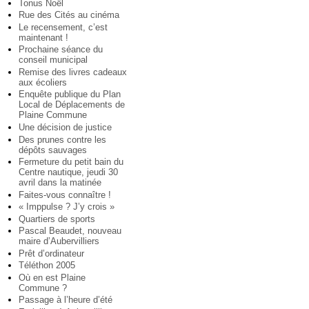
Tonus Noël
Rue des Cités au cinéma
Le recensement, c’est
maintenant !
Prochaine séance du
conseil municipal
Remise des livres cadeaux
aux écoliers
Enquête publique du Plan
Local de Déplacements de
Plaine Commune
Une décision de justice
Des prunes contre les
dépôts sauvages
Fermeture du petit bain du
Centre nautique, jeudi 30
avril dans la matinée
Faites-vous connaître !
« Imppulse ? J’y crois »
Quartiers de sports
Pascal Beaudet, nouveau
maire d’Aubervilliers
Prêt d’ordinateur
Téléthon 2005
Où en est Plaine
Commune ?
Passage à l’heure d’été