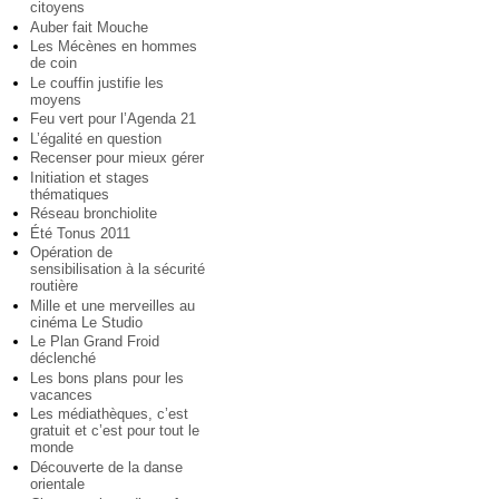
citoyens
Auber fait Mouche
Les Mécènes en hommes
de coin
Le couffin justifie les
moyens
Feu vert pour l’Agenda 21
L’égalité en question
Recenser pour mieux gérer
Initiation et stages
thématiques
Réseau bronchiolite
Été Tonus 2011
Opération de
sensibilisation à la sécurité
routière
Mille et une merveilles au
cinéma Le Studio
Le Plan Grand Froid
déclenché
Les bons plans pour les
vacances
Les médiathèques, c’est
gratuit et c’est pour tout le
monde
Découverte de la danse
orientale