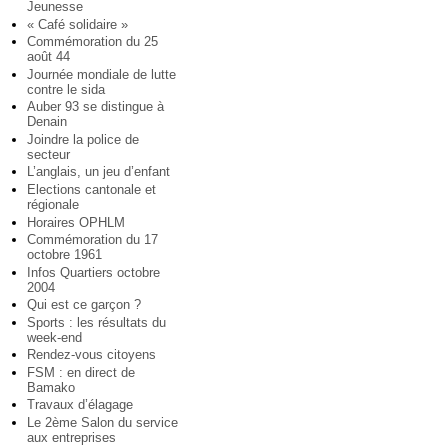
Jeunesse
« Café solidaire »
Commémoration du 25
août 44
Journée mondiale de lutte
contre le sida
Auber 93 se distingue à
Denain
Joindre la police de
secteur
L’anglais, un jeu d’enfant
Elections cantonale et
régionale
Horaires OPHLM
Commémoration du 17
octobre 1961
Infos Quartiers octobre
2004
Qui est ce garçon ?
Sports : les résultats du
week-end
Rendez-vous citoyens
FSM : en direct de
Bamako
Travaux d’élagage
Le 2ème Salon du service
aux entreprises