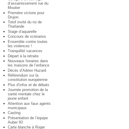
d’assainissement rue du
Moutier
Première victoire pour
Drujon
Totof invité du roi de
Thaïlande
Stage d’aquarelle
Concours de scénarios
Ensemble contre toutes
les violences !
Tranquilité vacances
Départ à la retraite
Nouveaux horaires dans
les maisons de l’enfance
Décès d’Adrien Huzard
Référendum sur la
constitution européenne
Plus d’infos et de débats
Journée promotion de la
santé mentale chez le
jeune enfant
Attention aux faux agents
municipaux
Casting
Présentation de l’équipe
Auber 93
Carte blanche à Roger