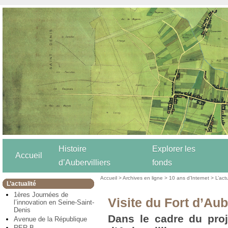
Histoire
Explorer les
Accueil
d’Aubervilliers
fonds
Accueil
>
Archives en ligne
>
10 ans d’Internet
>
L’act
L’actualité
1ères Journées de
Visite du Fort d’Aub
l’innovation en Seine-Saint-
Denis
Dans le cadre du proj
Avenue de la République
RER B