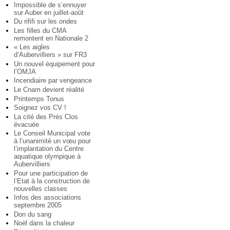
Impossible de s’ennuyer
sur Auber en juillet-août
Du rififi sur les ondes
Les filles du CMA
remontent en Nationale 2
« Les aigles
d’Aubervilliers » sur FR3
Un nouvel équipement pour
l’OMJA
Incendiaire par vengeance
Le Cnam devient réalité
Printemps Tonus
Soignez vos CV !
La cité des Prés Clos
évacuée
Le Conseil Municipal vote
à l’unanimité un vœu pour
l’implantation du Centre
aquatique olympique à
Aubervilliers
Pour une participation de
l’Etat à la construction de
nouvelles classes
Infos des associations
septembre 2005
Don du sang
Noël dans la chaleur