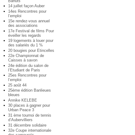
Bahuts
14 juillet façon Auber
14es Rencontres pour
l’emploi
15e rendez-vous annuel
des associations
17e Festival de films Pour
éveiller les regards
19 logements à louer pour
des salariés du 1 %
20 bougies pour Etincelles
22e Championnat de
Caisses à savon
24e édition du salon de
l’Etudiant de Paris
25es Rencontres pour
l’emploi
25 août 44
25ème édition Banlieues
bleues
Annike KELEBE
30 places à gagner pour
Urban Peace 3
31 ème tournoi de tennis
d’Aubervilliers
31 décembre solidaire
32e Coupe internationale
des samouraïs