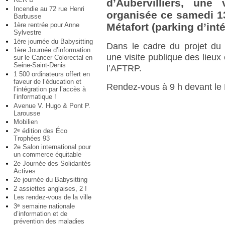
d’Aubervilliers, une
Incendie au 72 rue Henri
organisée ce samedi 1
Barbusse
1ère rentrée pour Anne
Métafort (parking d’inté
Sylvestre
1ère journée du Babysitting
Dans le cadre du projet du f
1ère Journée d’information
une visite publique des lieu
sur le Cancer Colorectal en
Seine-Saint-Denis
l’AFTRP.
1 500 ordinateurs offert en
faveur de l’éducation et
Rendez-vous à 9 h devant le M
l’intégration par l’accès à
l’informatique !
Avenue V. Hugo & Pont P.
Larousse
Mobilien
2
édition des Éco
e
Trophées 93
2e Salon international pour
un commerce équitable
2e Journée des Solidarités
Actives
2e journée du Babysitting
2 assiettes anglaises, 2 !
Les rendez-vous de la ville
3
semaine nationale
e
d’information et de
prévention des maladies