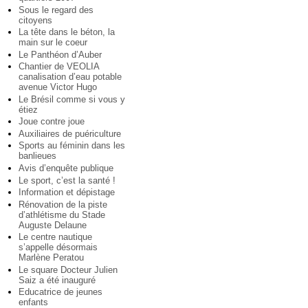
Sous le regard des
citoyens
La tête dans le béton, la
main sur le coeur
Le Panthéon d’Auber
Chantier de VEOLIA
canalisation d’eau potable
avenue Victor Hugo
Le Brésil comme si vous y
étiez
Joue contre joue
Auxiliaires de puériculture
Sports au féminin dans les
banlieues
Avis d’enquête publique
Le sport, c’est la santé !
Information et dépistage
Rénovation de la piste
d’athlétisme du Stade
Auguste Delaune
Le centre nautique
s’appelle désormais
Marlène Peratou
Le square Docteur Julien
Saiz a été inauguré
Educatrice de jeunes
enfants