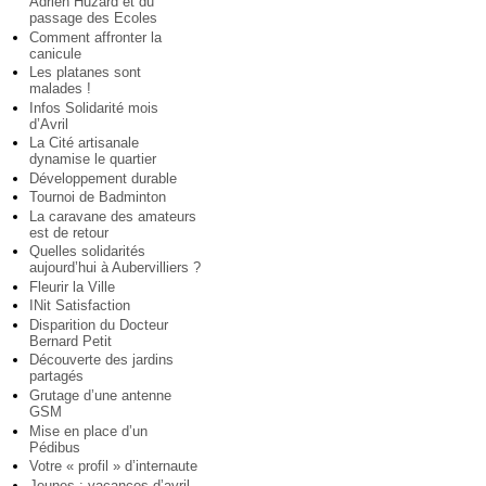
Adrien Huzard et du
passage des Ecoles
Comment affronter la
canicule
Les platanes sont
malades !
Infos Solidarité mois
d’Avril
La Cité artisanale
dynamise le quartier
Développement durable
Tournoi de Badminton
La caravane des amateurs
est de retour
Quelles solidarités
aujourd’hui à Aubervilliers ?
Fleurir la Ville
INit Satisfaction
Disparition du Docteur
Bernard Petit
Découverte des jardins
partagés
Grutage d’une antenne
GSM
Mise en place d’un
Pédibus
Votre « profil » d’internaute
Jeunes : vacances d’avril