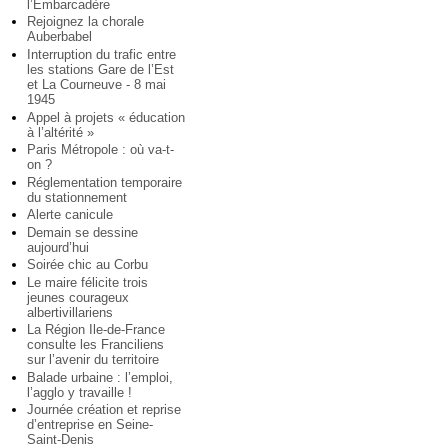
l’Embarcadère
Rejoignez la chorale
Auberbabel
Interruption du trafic entre
les stations Gare de l’Est
et La Courneuve - 8 mai
1945
Appel à projets « éducation
à l’altérité »
Paris Métropole : où va-t-
on ?
Réglementation temporaire
du stationnement
Alerte canicule
Demain se dessine
aujourd’hui
Soirée chic au Corbu
Le maire félicite trois
jeunes courageux
albertivillariens
La Région Ile-de-France
consulte les Franciliens
sur l’avenir du territoire
Balade urbaine : l’emploi,
l’agglo y travaille !
Journée création et reprise
d’entreprise en Seine-
Saint-Denis