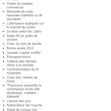
Charte du mobilier
commercial
Demande de carte
nationale d’identité ou de
passeport
L’alternance expliquée sur
le marché du centre
Le beau selon les Labos
Auber 93 en quête de
victoire
Choix du nom de famille
Bonne année 2013
Journée “capital souffle”
Passeport-loisirs
Collecte des déchets :
retour à la normale
Commémoration du 11
novembre
Cross des centres de
loisirs
“Poursuivre ensemble la
construction d’une ville
dynamique, solidaire,
tolérante”
L’amour des jeux
Aubervilliers fait mouche
Stage de cuisine turc