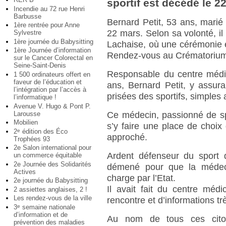
sportif est décédé le 2
Incendie au 72 rue Henri
Barbusse
Bernard Petit, 53 ans, marié
1ère rentrée pour Anne
22 mars. Selon sa volonté, il
Sylvestre
1ère journée du Babysitting
Lachaise, où une cérémonie 
1ère Journée d’information
Rendez-vous au Crématoriu
sur le Cancer Colorectal en
Seine-Saint-Denis
Responsable du centre médico
1 500 ordinateurs offert en
faveur de l’éducation et
ans, Bernard Petit, y assur
l’intégration par l’accès à
prisées des sportifs, simples
l’informatique !
Avenue V. Hugo & Pont P.
Larousse
Ce médecin, passionné de spor
Mobilien
s’y faire une place de choix
2
édition des Éco
e
approché.
Trophées 93
2e Salon international pour
Ardent défenseur du sport d
un commerce équitable
2e Journée des Solidarités
démené pour que la médeci
Actives
charge par l’Etat.
2e journée du Babysitting
Il avait fait du centre médic
2 assiettes anglaises, 2 !
Les rendez-vous de la ville
rencontre et d’informations trè
3
semaine nationale
e
d’information et de
Au nom de tous ces citoy
prévention des maladies