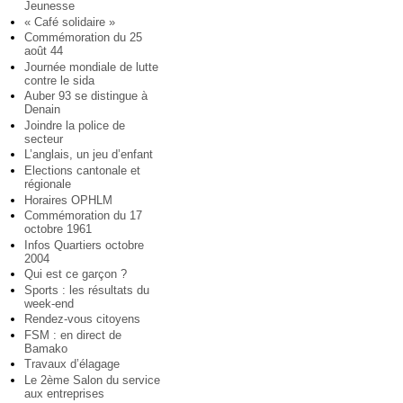
Jeunesse
« Café solidaire »
Commémoration du 25
août 44
Journée mondiale de lutte
contre le sida
Auber 93 se distingue à
Denain
Joindre la police de
secteur
L’anglais, un jeu d’enfant
Elections cantonale et
régionale
Horaires OPHLM
Commémoration du 17
octobre 1961
Infos Quartiers octobre
2004
Qui est ce garçon ?
Sports : les résultats du
week-end
Rendez-vous citoyens
FSM : en direct de
Bamako
Travaux d’élagage
Le 2ème Salon du service
aux entreprises