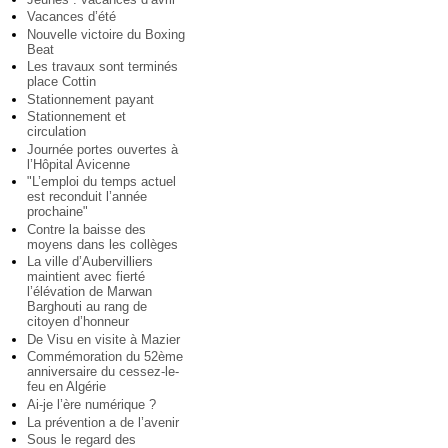
Vacances d’été
Nouvelle victoire du Boxing
Beat
Les travaux sont terminés
place Cottin
Stationnement payant
Stationnement et
circulation
Journée portes ouvertes à
l’Hôpital Avicenne
"L’emploi du temps actuel
est reconduit l’année
prochaine"
Contre la baisse des
moyens dans les collèges
La ville d’Aubervilliers
maintient avec fierté
l’élévation de Marwan
Barghouti au rang de
citoyen d’honneur
De Visu en visite à Mazier
Commémoration du 52ème
anniversaire du cessez-le-
feu en Algérie
Ai-je l’ère numérique ?
La prévention a de l’avenir
Sous le regard des