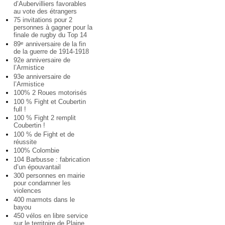
d’Aubervilliers favorables
au vote des étrangers
75 invitations pour 2
personnes à gagner pour la
finale de rugby du Top 14
89
anniversaire de la fin
e
de la guerre de 1914-1918
92e anniversaire de
l’Armistice
93e anniversaire de
l’Armistice
100% 2 Roues motorisés
100 % Fight et Coubertin
full !
100 % Fight 2 remplit
Coubertin !
100 % de Fight et de
réussite
100% Colombie
104 Barbusse : fabrication
d’un épouvantail
300 personnes en mairie
pour condamner les
violences
400 marmots dans le
bayou
450 vélos en libre service
sur le territoire de Plaine