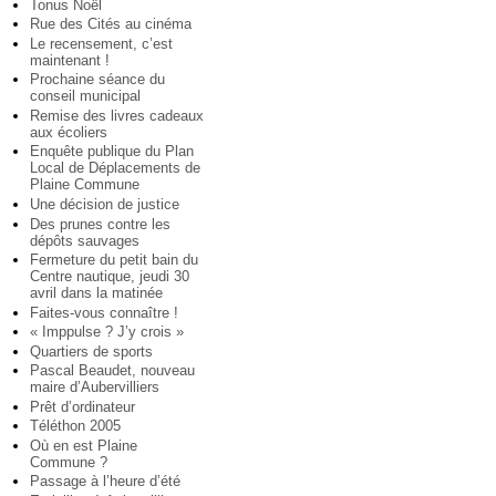
Tonus Noël
Rue des Cités au cinéma
Le recensement, c’est
maintenant !
Prochaine séance du
conseil municipal
Remise des livres cadeaux
aux écoliers
Enquête publique du Plan
Local de Déplacements de
Plaine Commune
Une décision de justice
Des prunes contre les
dépôts sauvages
Fermeture du petit bain du
Centre nautique, jeudi 30
avril dans la matinée
Faites-vous connaître !
« Imppulse ? J’y crois »
Quartiers de sports
Pascal Beaudet, nouveau
maire d’Aubervilliers
Prêt d’ordinateur
Téléthon 2005
Où en est Plaine
Commune ?
Passage à l’heure d’été