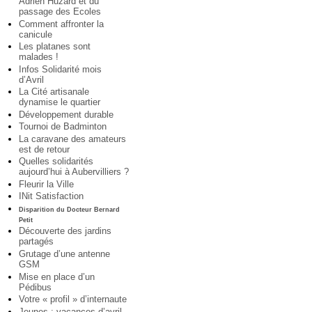
Adrien Huzard et du
passage des Ecoles
Comment affronter la
canicule
Les platanes sont
malades !
Infos Solidarité mois
d’Avril
La Cité artisanale
dynamise le quartier
Développement durable
Tournoi de Badminton
La caravane des amateurs
est de retour
Quelles solidarités
aujourd’hui à Aubervilliers ?
Fleurir la Ville
INit Satisfaction
Disparition du Docteur Bernard
Petit
Découverte des jardins
partagés
Grutage d’une antenne
GSM
Mise en place d’un
Pédibus
Votre « profil » d’internaute
Jeunes : vacances d’avril