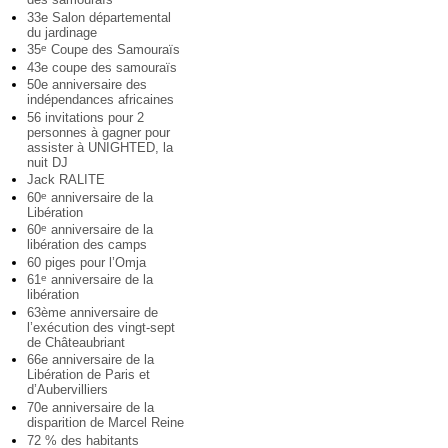
33e Salon départemental
du jardinage
35
Coupe des Samouraïs
e
43e coupe des samouraïs
50e anniversaire des
indépendances africaines
56 invitations pour 2
personnes à gagner pour
assister à UNIGHTED, la
nuit DJ
Jack RALITE
60
anniversaire de la
e
Libération
60
anniversaire de la
e
libération des camps
60 piges pour l’Omja
61
anniversaire de la
e
libération
63ème anniversaire de
l’exécution des vingt-sept
de Châteaubriant
66e anniversaire de la
Libération de Paris et
d’Aubervilliers
70e anniversaire de la
disparition de Marcel Reine
72 % des habitants