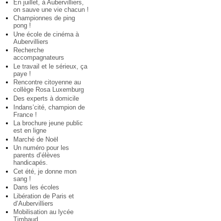
En juillet, à Aubervilliers,
on sauve une vie chacun !
Championnes de ping
pong !
Une école de cinéma à
Aubervilliers
Recherche
accompagnateurs
Le travail et le sérieux, ça
paye !
Rencontre citoyenne au
collège Rosa Luxemburg
Des experts à domicile
Indans’cité, champion de
France !
La brochure jeune public
est en ligne
Marché de Noël
Un numéro pour les
parents d’élèves
handicapés.
Cet été, je donne mon
sang !
Dans les écoles
Libération de Paris et
d’Aubervilliers
Mobilisation au lycée
Timbaud