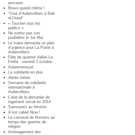
arrivants
Bravo quand même !
"Ciné d’Aubervilliers à Bab-
el-Oued"
« Toucher tous les
publics »
Ne sortez pas vos
poubelles le 1er Mai
Le maire demande un plan
d’urgence pour La Poste à
Aubervilliers
Fête de quartier Vallès-La
Frette : samedi 3 octobre
Aubermensuel
La solidarité en plus
Alerte météo
Semaine de solidarité
internationale à
Aubervilliers
L’état de la demande de
logement social en 2014
Samouraïs au féminin
A riot called Nina !
Le carnaval de Romans au
temps des guerres de
religion
Aménagement des