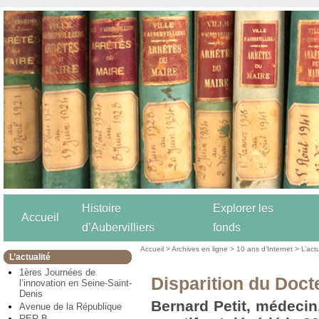
Histoire
Explorer les
Accueil
d’Aubervilliers
fonds
Accueil
>
Archives en ligne
>
10 ans d’Internet
>
L’act
L’actualité
1ères Journées de
Disparition du Doct
l’innovation en Seine-Saint-
Denis
Bernard Petit, médecin
Avenue de la République
RER B