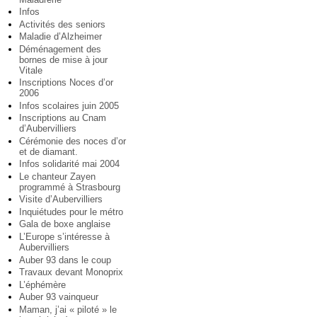
Infos
Activités des seniors
Maladie d’Alzheimer
Déménagement des
bornes de mise à jour
Vitale
Inscriptions Noces d’or
2006
Infos scolaires juin 2005
Inscriptions au Cnam
d’Aubervilliers
Cérémonie des noces d’or
et de diamant.
Infos solidarité mai 2004
Le chanteur Zayen
programmé à Strasbourg
Visite d’Aubervilliers
Inquiétudes pour le métro
Gala de boxe anglaise
L’Europe s’intéresse à
Aubervilliers
Auber 93 dans le coup
Travaux devant Monoprix
L’éphémère
Auber 93 vainqueur
Maman, j’ai « piloté » le