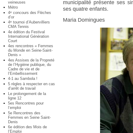
municipalité présente ses s
veineuses
Métro
ses quatre enfants.
4
concours des Flèches
e
d’or
Maria Domingues
4
tournoi d’Aubervilliers
e
CMA Tennis
4e édition du Festival
International Génération
Court
4es rencontres « Femmes
du Monde en Seine-Saint-
Denis »
4es Assises de la Propreté
de l’Hygiène publique, du
Cadre de vie et de
l’Embellissement
4-1 au Sambola !
5 règles à respecter en cas
d’arrêt de travail
Le prolongement de la
ligne 12
5es Rencontres pour
l’emploi
5e Rencontres des
Femmes en Seine Saint-
Denis
6e édition des Mois de
l’Emploi