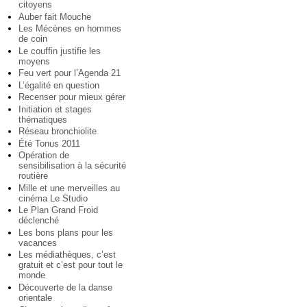
citoyens
Auber fait Mouche
Les Mécènes en hommes
de coin
Le couffin justifie les
moyens
Feu vert pour l’Agenda 21
L’égalité en question
Recenser pour mieux gérer
Initiation et stages
thématiques
Réseau bronchiolite
Été Tonus 2011
Opération de
sensibilisation à la sécurité
routière
Mille et une merveilles au
cinéma Le Studio
Le Plan Grand Froid
déclenché
Les bons plans pour les
vacances
Les médiathèques, c’est
gratuit et c’est pour tout le
monde
Découverte de la danse
orientale