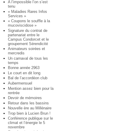
A l’impossible l’on s’est
tenu
« Maladies Rares Infos
Services »
« Coupons le souffle à la
mucoviscidose »
Signature du contrat de
partenariat entre le
Campus Condorcet et le
groupement Sérendicité
Animateurs soirées et
mercredis
Un carnaval de tous les
temps
Bonne année 2963
Le court en dit long
Bal de l’accordéon club
Aubermensuel
Mention assez bien pour la
rentrée
Devoir de mémoires
Retour dans les bassins
Nouvelle ère au Millénaire
Trop bien à Lucien Brun !
Conférence publique sur le
climat et l’énergie le 5
novembre