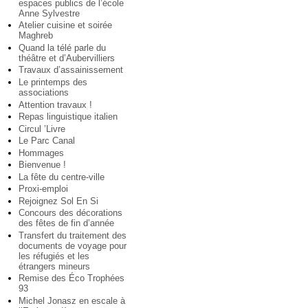
espaces publics de l’école
Anne Sylvestre
Atelier cuisine et soirée
Maghreb
Quand la télé parle du
théâtre et d’Aubervilliers
Travaux d’assainissement
Le printemps des
associations
Attention travaux !
Repas linguistique italien
Circul ’Livre
Le Parc Canal
Hommages
Bienvenue !
La fête du centre-ville
Proxi-emploi
Rejoignez Sol En Si
Concours des décorations
des fêtes de fin d’année
Transfert du traitement des
documents de voyage pour
les réfugiés et les
étrangers mineurs
Remise des Éco Trophées
93
Michel Jonasz en escale à