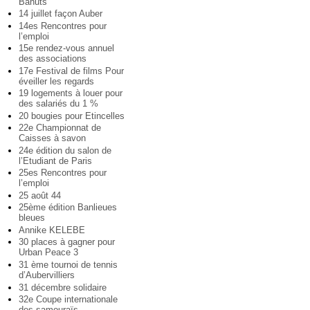
Bahuts
14 juillet façon Auber
14es Rencontres pour
l’emploi
15e rendez-vous annuel
des associations
17e Festival de films Pour
éveiller les regards
19 logements à louer pour
des salariés du 1 %
20 bougies pour Etincelles
22e Championnat de
Caisses à savon
24e édition du salon de
l’Etudiant de Paris
25es Rencontres pour
l’emploi
25 août 44
25ème édition Banlieues
bleues
Annike KELEBE
30 places à gagner pour
Urban Peace 3
31 ème tournoi de tennis
d’Aubervilliers
31 décembre solidaire
32e Coupe internationale
des samouraïs