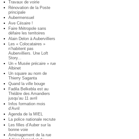
Travaux de voirie
Rénovation de la Poste
principale
Aubermensuel
Ave Césaire !
Faire Métropole sans
défaire les territoires
Alain Delon à Aubervilliers
Les « Colocataires »
n’habitent pas
Aubervilliers. Une Loft
Story...
Un « Musée précaire » rue
Albinet
Un square au nom de
Thierry Saganta
Quand la ville bouge
Fadila Belkebla est au
Théâtre des Amandiers
jusqu’au 11 avril
Infos formation mois
d’Avril
Agenda de la MIEL
La police nationale recrute
Les filles d’Auber sur la
bonne voie
Aménagement de la rue