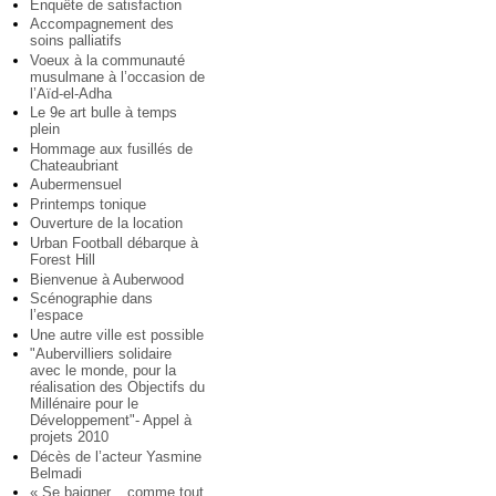
Enquête de satisfaction
Accompagnement des
soins palliatifs
Voeux à la communauté
musulmane à l’occasion de
l’Aïd-el-Adha
Le 9e art bulle à temps
plein
Hommage aux fusillés de
Chateaubriant
Aubermensuel
Printemps tonique
Ouverture de la location
Urban Football débarque à
Forest Hill
Bienvenue à Auberwood
Scénographie dans
l’espace
Une autre ville est possible
"Aubervilliers solidaire
avec le monde, pour la
réalisation des Objectifs du
Millénaire pour le
Développement"- Appel à
projets 2010
Décès de l’acteur Yasmine
Belmadi
« Se baigner... comme tout