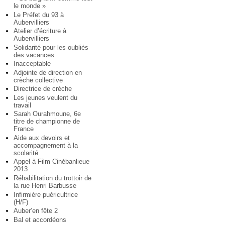
le monde »
Le Préfet du 93 à
Aubervilliers
Atelier d’écriture à
Aubervilliers
Solidarité pour les oubliés
des vacances
Inacceptable
Adjointe de direction en
crèche collective
Directrice de crèche
Les jeunes veulent du
travail
Sarah Ourahmoune, 6e
titre de championne de
France
Aide aux devoirs et
accompagnement à la
scolarité
Appel à Film Cinébanlieue
2013
Réhabilitation du trottoir de
la rue Henri Barbusse
Infirmière puéricultrice
(H/F)
Auber’en fête 2
Bal et accordéons