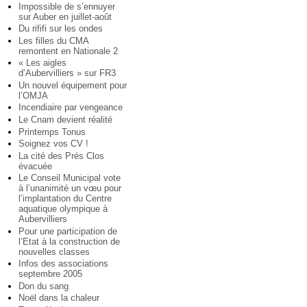
Impossible de s’ennuyer
sur Auber en juillet-août
Du rififi sur les ondes
Les filles du CMA
remontent en Nationale 2
« Les aigles
d’Aubervilliers » sur FR3
Un nouvel équipement pour
l’OMJA
Incendiaire par vengeance
Le Cnam devient réalité
Printemps Tonus
Soignez vos CV !
La cité des Prés Clos
évacuée
Le Conseil Municipal vote
à l’unanimité un vœu pour
l’implantation du Centre
aquatique olympique à
Aubervilliers
Pour une participation de
l’Etat à la construction de
nouvelles classes
Infos des associations
septembre 2005
Don du sang
Noël dans la chaleur