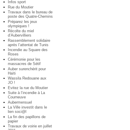
Infos sport
Rue du Moutier
Travaux dans le bureau de
poste des Quatre-Chemins
Préparez les jeux
olympiques !
Récolte du miel
d’Aubervilliers
Rassemblement solidaire
après l’attentat de Tunis
Incendie au Square des
Roses
Cérémonie pour les
massacres de Sétif
Auber surenchérit pour
Haïti
Wassila Redouane aux
JO !
Evitez la rue du Moutier
Suite à l’incendie à La
Courneuve
Aubermensuel
La Ville investit dans le
lien soci@l
La fin des papillons de
papier
Travaux de voirie en juillet