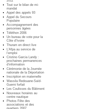
2011
Tout sur le bilan de mi-
mandat
Appel des appels 93
Appel du Secours
Populaire
Accompagnement des
personnes âgées
Téléthon 2006
Un bureau de vote pour la
Côte d’Ivoire
Thuram en direct live
L’Afpa au service de
l’emploi
Cristino Garcia Landy :
prochaines permanences
d’information
Cérémonie de la Journée
nationale de la Déportation
Inscription en maternelle
Wassila Redouane-Saïd-
Guerni forfait
Les Coulisses du Bâtiment
Nouveaux horaires au
centre nautique
Photos Fête des
associations et des
quartiers 2007