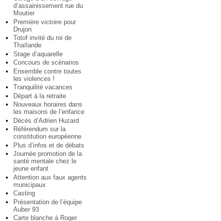
d’assainissement rue du
Moutier
Première victoire pour
Drujon
Totof invité du roi de
Thaïlande
Stage d’aquarelle
Concours de scénarios
Ensemble contre toutes
les violences !
Tranquilité vacances
Départ à la retraite
Nouveaux horaires dans
les maisons de l’enfance
Décès d’Adrien Huzard
Référendum sur la
constitution européenne
Plus d’infos et de débats
Journée promotion de la
santé mentale chez le
jeune enfant
Attention aux faux agents
municipaux
Casting
Présentation de l’équipe
Auber 93
Carte blanche à Roger