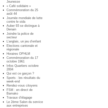
Jeunesse
« Café solidaire »
Commémoration du 25
août 44
Journée mondiale de lutte
contre le sida
Auber 93 se distingue à
Denain
Joindre la police de
secteur
L’anglais, un jeu d’enfant
Elections cantonale et
régionale
Horaires OPHLM
Commémoration du 17
octobre 1961
Infos Quartiers octobre
2004
Qui est ce garçon ?
Sports : les résultats du
week-end
Rendez-vous citoyens
FSM : en direct de
Bamako
Travaux d’élagage
Le 2ème Salon du service
aux entreprises