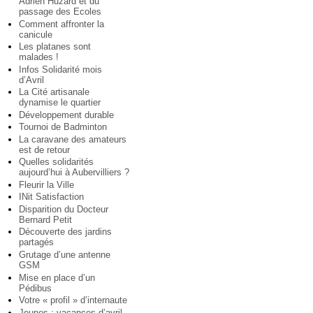
Adrien Huzard et du
passage des Ecoles
Comment affronter la
canicule
Les platanes sont
malades !
Infos Solidarité mois
d’Avril
La Cité artisanale
dynamise le quartier
Développement durable
Tournoi de Badminton
La caravane des amateurs
est de retour
Quelles solidarités
aujourd’hui à Aubervilliers ?
Fleurir la Ville
INit Satisfaction
Disparition du Docteur
Bernard Petit
Découverte des jardins
partagés
Grutage d’une antenne
GSM
Mise en place d’un
Pédibus
Votre « profil » d’internaute
Jeunes : vacances d’avril