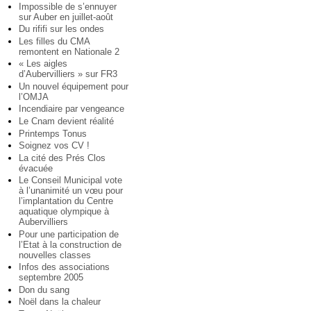
Impossible de s’ennuyer
sur Auber en juillet-août
Du rififi sur les ondes
Les filles du CMA
remontent en Nationale 2
« Les aigles
d’Aubervilliers » sur FR3
Un nouvel équipement pour
l’OMJA
Incendiaire par vengeance
Le Cnam devient réalité
Printemps Tonus
Soignez vos CV !
La cité des Prés Clos
évacuée
Le Conseil Municipal vote
à l’unanimité un vœu pour
l’implantation du Centre
aquatique olympique à
Aubervilliers
Pour une participation de
l’Etat à la construction de
nouvelles classes
Infos des associations
septembre 2005
Don du sang
Noël dans la chaleur