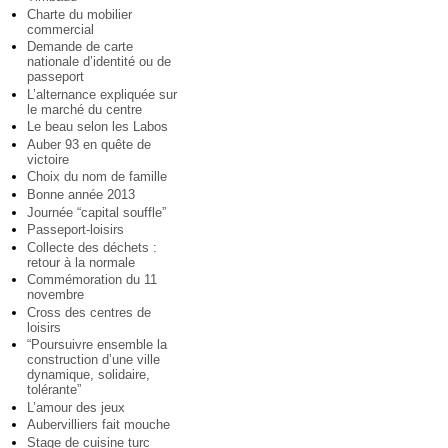
Charte du mobilier
commercial
Demande de carte
nationale d’identité ou de
passeport
L’alternance expliquée sur
le marché du centre
Le beau selon les Labos
Auber 93 en quête de
victoire
Choix du nom de famille
Bonne année 2013
Journée “capital souffle”
Passeport-loisirs
Collecte des déchets :
retour à la normale
Commémoration du 11
novembre
Cross des centres de
loisirs
“Poursuivre ensemble la
construction d’une ville
dynamique, solidaire,
tolérante”
L’amour des jeux
Aubervilliers fait mouche
Stage de cuisine turc