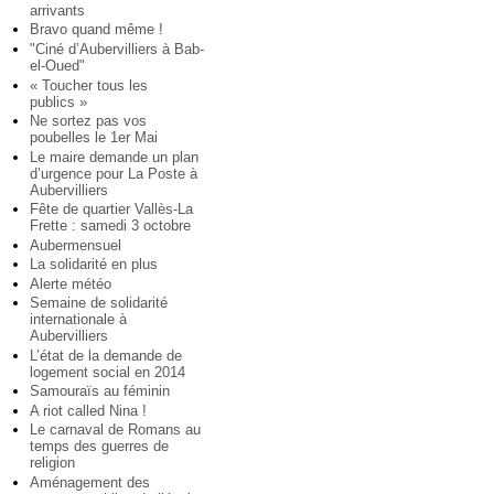
arrivants
Bravo quand même !
"Ciné d’Aubervilliers à Bab-
el-Oued"
« Toucher tous les
publics »
Ne sortez pas vos
poubelles le 1er Mai
Le maire demande un plan
d’urgence pour La Poste à
Aubervilliers
Fête de quartier Vallès-La
Frette : samedi 3 octobre
Aubermensuel
La solidarité en plus
Alerte météo
Semaine de solidarité
internationale à
Aubervilliers
L’état de la demande de
logement social en 2014
Samouraïs au féminin
A riot called Nina !
Le carnaval de Romans au
temps des guerres de
religion
Aménagement des