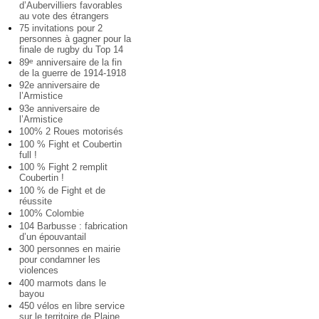
d’Aubervilliers favorables
au vote des étrangers
75 invitations pour 2
personnes à gagner pour la
finale de rugby du Top 14
89
anniversaire de la fin
e
de la guerre de 1914-1918
92e anniversaire de
l’Armistice
93e anniversaire de
l’Armistice
100% 2 Roues motorisés
100 % Fight et Coubertin
full !
100 % Fight 2 remplit
Coubertin !
100 % de Fight et de
réussite
100% Colombie
104 Barbusse : fabrication
d’un épouvantail
300 personnes en mairie
pour condamner les
violences
400 marmots dans le
bayou
450 vélos en libre service
sur le territoire de Plaine