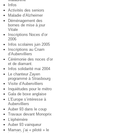
Infos
Activités des seniors
Maladie d’Alzheimer
Déménagement des
bornes de mise à jour
Vitale
Inscriptions Noces d’or
2006
Infos scolaires juin 2005
Inscriptions au Cnam
d’Aubervilliers
Cérémonie des noces d’or
et de diamant.
Infos solidarité mai 2004
Le chanteur Zayen
programmé à Strasbourg
Visite d’Aubervilliers
Inquiétudes pour le métro
Gala de boxe anglaise
L’Europe s’intéresse à
Aubervilliers
Auber 93 dans le coup
Travaux devant Monoprix
L’éphémère
Auber 93 vainqueur
Maman, j’ai « piloté » le