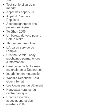
2011
Tout sur le bilan de mi-
mandat
Appel des appels 93
Appel du Secours
Populaire
Accompagnement des
personnes âgées
Téléthon 2006
Un bureau de vote pour la
Côte d’Ivoire
Thuram en direct live
L’Afpa au service de
l’emploi
Cristino Garcia Landy :
prochaines permanences
d’information
Cérémonie de la Journée
nationale de la Déportation
Inscription en maternelle
Wassila Redouane-Saïd-
Guerni forfait
Les Coulisses du Bâtiment
Nouveaux horaires au
centre nautique
Photos Fête des
associations et des
quartiers 2007