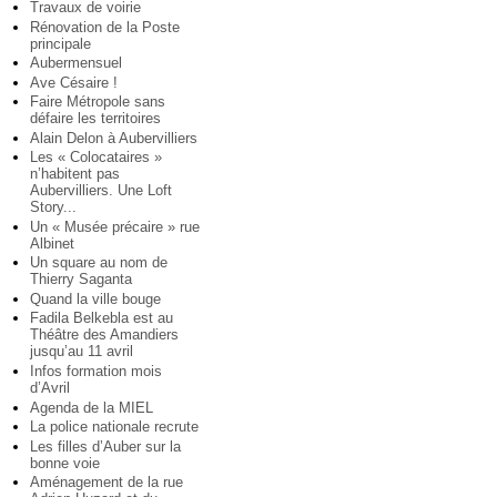
Travaux de voirie
Rénovation de la Poste
principale
Aubermensuel
Ave Césaire !
Faire Métropole sans
défaire les territoires
Alain Delon à Aubervilliers
Les « Colocataires »
n’habitent pas
Aubervilliers. Une Loft
Story...
Un « Musée précaire » rue
Albinet
Un square au nom de
Thierry Saganta
Quand la ville bouge
Fadila Belkebla est au
Théâtre des Amandiers
jusqu’au 11 avril
Infos formation mois
d’Avril
Agenda de la MIEL
La police nationale recrute
Les filles d’Auber sur la
bonne voie
Aménagement de la rue