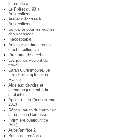
le monde »
Le Préfet du 93 à
Aubervilliers
Atelier d’écriture à
Aubervilliers
Solidarité pour les oubliés
des vacances
Inacceptable
Adjointe de direction en
crèche collective
Directrice de crèche
Les jeunes veulent du
travail
Sarah Ourahmoune, 6e
titre de championne de
France
Aide aux devoirs et
accompagnement à la
scolarité
Appel à Film Cinébanlieue
2013
Réhabilitation du trottoir de
la rue Henri Barbusse
Infirmière puéricultrice
(H/F)
Auber’en fête 2
Bal et accordéons