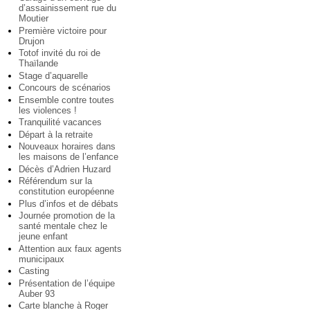
d’assainissement rue du
Moutier
Première victoire pour
Drujon
Totof invité du roi de
Thaïlande
Stage d’aquarelle
Concours de scénarios
Ensemble contre toutes
les violences !
Tranquilité vacances
Départ à la retraite
Nouveaux horaires dans
les maisons de l’enfance
Décès d’Adrien Huzard
Référendum sur la
constitution européenne
Plus d’infos et de débats
Journée promotion de la
santé mentale chez le
jeune enfant
Attention aux faux agents
municipaux
Casting
Présentation de l’équipe
Auber 93
Carte blanche à Roger