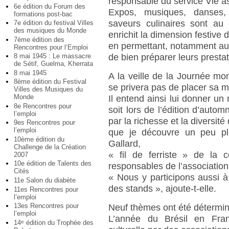
responsable du service Vie as
6e édition du Forum des
Expos, musiques, danses, 
formations post-bac
saveurs culinaires sont a
7e édition du festival Villes
des musiques du Monde
enrichit la dimension festive
7ème édition des
en permettant, notamment aux
Rencontres pour l’Emploi
8 mai 1945 : Le massacre
de bien préparer leurs prestat
de Sétif, Guelma, Kherrata
8 mai 1945
A la veille de la Journée mo
8ème édition du Festival
se privera pas de placer sa 
Villes des Musiques du
Monde
Il entend ainsi lui donner u
8e Rencontres pour
soit lors de l’édition d’autom
l’emploi
par la richesse et la diversit
9es Rencontres pour
l’emploi
que je découvre un peu pl
10ème édition du
Gallard,
Challenge de la Création
« fil de ferriste » de la 
2007
10e édition de Talents des
responsables de l’associatio
Cités
« Nous y participons aussi 
11e Salon du diabète
des stands », ajoute-t-elle.
11es Rencontres pour
l’emploi
13es Rencontres pour
Neuf thèmes ont été détermin
l’emploi
L’année du Brésil en Fra
14
édition du Trophée des
e