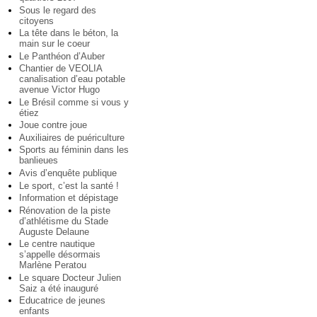
Sous le regard des
citoyens
La tête dans le béton, la
main sur le coeur
Le Panthéon d’Auber
Chantier de VEOLIA
canalisation d’eau potable
avenue Victor Hugo
Le Brésil comme si vous y
étiez
Joue contre joue
Auxiliaires de puériculture
Sports au féminin dans les
banlieues
Avis d’enquête publique
Le sport, c’est la santé !
Information et dépistage
Rénovation de la piste
d’athlétisme du Stade
Auguste Delaune
Le centre nautique
s’appelle désormais
Marlène Peratou
Le square Docteur Julien
Saiz a été inauguré
Educatrice de jeunes
enfants