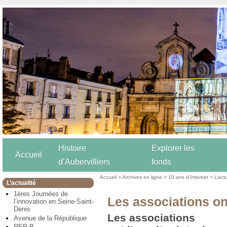
Histoire
Explorer les
Accueil
d’Aubervilliers
fonds
Accueil
>
Archives en ligne
>
10 ans d’Internet
>
L’act
L’actualité
1ères Journées de
Les associations ont
l’innovation en Seine-Saint-
Denis
Les associations
Avenue de la République
RER B