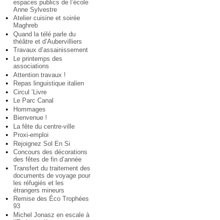
espaces publics de l’école
Anne Sylvestre
Atelier cuisine et soirée
Maghreb
Quand la télé parle du
théâtre et d’Aubervilliers
Travaux d’assainissement
Le printemps des
associations
Attention travaux !
Repas linguistique italien
Circul ’Livre
Le Parc Canal
Hommages
Bienvenue !
La fête du centre-ville
Proxi-emploi
Rejoignez Sol En Si
Concours des décorations
des fêtes de fin d’année
Transfert du traitement des
documents de voyage pour
les réfugiés et les
étrangers mineurs
Remise des Éco Trophées
93
Michel Jonasz en escale à