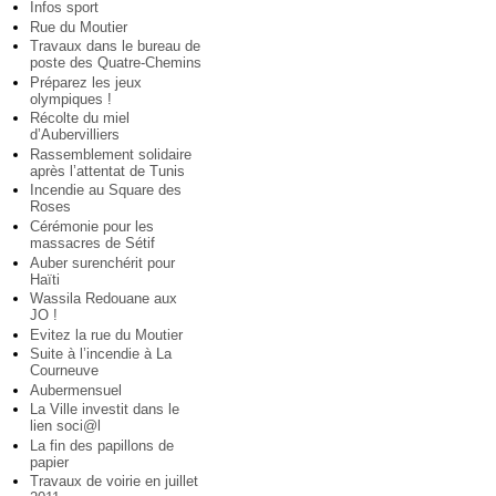
Infos sport
Rue du Moutier
Travaux dans le bureau de
poste des Quatre-Chemins
Préparez les jeux
olympiques !
Récolte du miel
d’Aubervilliers
Rassemblement solidaire
après l’attentat de Tunis
Incendie au Square des
Roses
Cérémonie pour les
massacres de Sétif
Auber surenchérit pour
Haïti
Wassila Redouane aux
JO !
Evitez la rue du Moutier
Suite à l’incendie à La
Courneuve
Aubermensuel
La Ville investit dans le
lien soci@l
La fin des papillons de
papier
Travaux de voirie en juillet