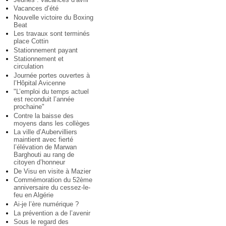
Vacances d’été
Nouvelle victoire du Boxing
Beat
Les travaux sont terminés
place Cottin
Stationnement payant
Stationnement et
circulation
Journée portes ouvertes à
l’Hôpital Avicenne
"L’emploi du temps actuel
est reconduit l’année
prochaine"
Contre la baisse des
moyens dans les collèges
La ville d’Aubervilliers
maintient avec fierté
l’élévation de Marwan
Barghouti au rang de
citoyen d’honneur
De Visu en visite à Mazier
Commémoration du 52ème
anniversaire du cessez-le-
feu en Algérie
Ai-je l’ère numérique ?
La prévention a de l’avenir
Sous le regard des