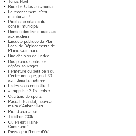
Tonus Noël
Rue des Cités au cinéma
Le recensement, c’est
maintenant !
Prochaine séance du
conseil municipal
Remise des livres cadeaux
aux écoliers
Enquête publique du Plan
Local de Déplacements de
Plaine Commune
Une décision de justice
Des prunes contre les
dépôts sauvages
Fermeture du petit bain du
Centre nautique, jeudi 30
avril dans la matinée
Faites-vous connaître !
« Imppulse ? J’y crois »
Quartiers de sports
Pascal Beaudet, nouveau
maire d’Aubervilliers
Prêt d’ordinateur
Téléthon 2005
Où en est Plaine
Commune ?
Passage à l’heure d’été