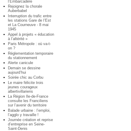
l’Embarcadère
Rejoignez la chorale
Auberbabel
Interruption du trafic entre
les stations Gare de l’Est
et La Courneuve - 8 mai
1945
Appel à projets « éducation
à l’altérité »
Paris Métropole : où va-t-
on ?
Réglementation temporaire
du stationnement
Alerte canicule
Demain se dessine
aujourd’hui
Soirée chic au Corbu
Le maire félicite trois
jeunes courageux
albertivillariens
La Région Ile-de-France
consulte les Franciliens
sur l’avenir du territoire
Balade urbaine : l’emploi,
l’agglo y travaille !
Journée création et reprise
d’entreprise en Seine-
Saint-Denis