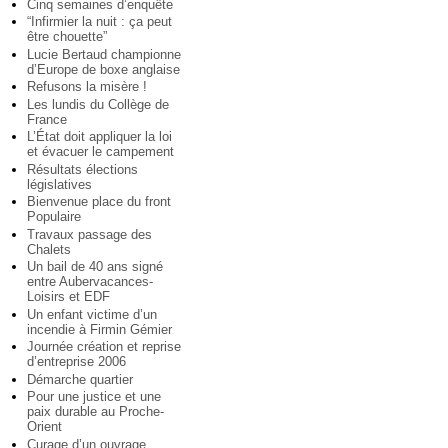
Cinq semaines d’enquête
“Infirmier la nuit : ça peut
être chouette”
Lucie Bertaud championne
d’Europe de boxe anglaise
Refusons la misère !
Les lundis du Collège de
France
L’État doit appliquer la loi
et évacuer le campement
Résultats élections
législatives
Bienvenue place du front
Populaire
Travaux passage des
Chalets
Un bail de 40 ans signé
entre Aubervacances-
Loisirs et EDF
Un enfant victime d’un
incendie à Firmin Gémier
Journée création et reprise
d’entreprise 2006
Démarche quartier
Pour une justice et une
paix durable au Proche-
Orient
Curage d’un ouvrage