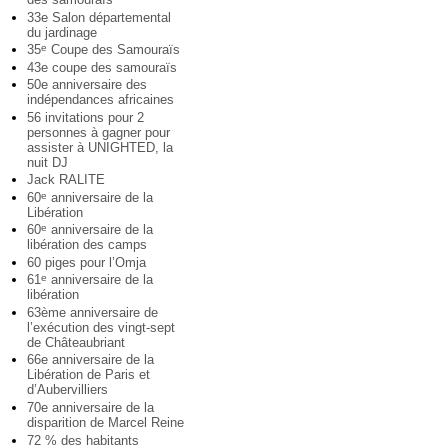
33e Salon départemental
du jardinage
35
Coupe des Samouraïs
e
43e coupe des samouraïs
50e anniversaire des
indépendances africaines
56 invitations pour 2
personnes à gagner pour
assister à UNIGHTED, la
nuit DJ
Jack RALITE
60
anniversaire de la
e
Libération
60
anniversaire de la
e
libération des camps
60 piges pour l’Omja
61
anniversaire de la
e
libération
63ème anniversaire de
l’exécution des vingt-sept
de Châteaubriant
66e anniversaire de la
Libération de Paris et
d’Aubervilliers
70e anniversaire de la
disparition de Marcel Reine
72 % des habitants