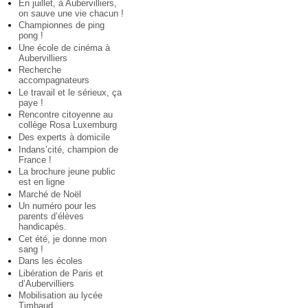
En juillet, à Aubervilliers,
on sauve une vie chacun !
Championnes de ping
pong !
Une école de cinéma à
Aubervilliers
Recherche
accompagnateurs
Le travail et le sérieux, ça
paye !
Rencontre citoyenne au
collège Rosa Luxemburg
Des experts à domicile
Indans’cité, champion de
France !
La brochure jeune public
est en ligne
Marché de Noël
Un numéro pour les
parents d’élèves
handicapés.
Cet été, je donne mon
sang !
Dans les écoles
Libération de Paris et
d’Aubervilliers
Mobilisation au lycée
Timbaud