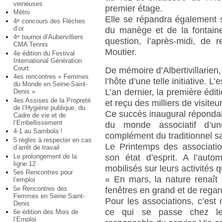
veineuses
premier étage.
Métro
Elle se répandra également 
4
concours des Flèches
e
d’or
du manège et de la fontaine
4
tournoi d’Aubervilliers
e
question, l’après-midi, de
CMA Tennis
Moutier.
4e édition du Festival
International Génération
Court
De mémoire d’Albertivillarien, 
4es rencontres « Femmes
l’hôte d’une telle initiative. L’
du Monde en Seine-Saint-
L’an dernier, la première édit
Denis »
4es Assises de la Propreté
et reçu des milliers de visiteu
de l’Hygiène publique, du
Ce succès inaugural répond
Cadre de vie et de
l’Embellissement
du monde associatif d’un
4-1 au Sambola !
complément du traditionnel s
5 règles à respecter en cas
Le Printemps des associati
d’arrêt de travail
Le prolongement de la
son état d’esprit. A l’auto
ligne 12
mobilisés sur leurs activités q
5es Rencontres pour
« En mars, la nature renaît 
l’emploi
5e Rencontres des
fenêtres en grand et de regar
Femmes en Seine Saint-
Pour les associations, c’est m
Denis
ce qui se passe chez le
6e édition des Mois de
l’Emploi