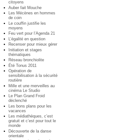
citoyens
Auber fait Mouche
Les Mécènes en hommes
de coin
Le couffin justifie les
moyens
Feu vert pour l’Agenda 21
L’égalité en question
Recenser pour mieux gérer
Initiation et stages
thématiques
Réseau bronchiolite
Été Tonus 2011
Opération de
sensibilisation à la sécurité
routière
Mille et une merveilles au
cinéma Le Studio
Le Plan Grand Froid
déclenché
Les bons plans pour les
vacances
Les médiathèques, c’est
gratuit et c’est pour tout le
monde
Découverte de la danse
orientale