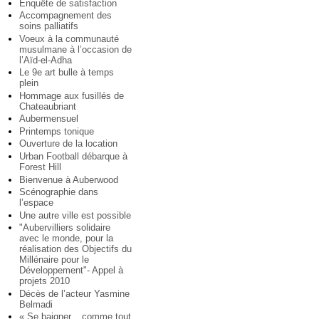
Enquête de satisfaction
Accompagnement des
soins palliatifs
Voeux à la communauté
musulmane à l’occasion de
l’Aïd-el-Adha
Le 9e art bulle à temps
plein
Hommage aux fusillés de
Chateaubriant
Aubermensuel
Printemps tonique
Ouverture de la location
Urban Football débarque à
Forest Hill
Bienvenue à Auberwood
Scénographie dans
l’espace
Une autre ville est possible
"Aubervilliers solidaire
avec le monde, pour la
réalisation des Objectifs du
Millénaire pour le
Développement"- Appel à
projets 2010
Décès de l’acteur Yasmine
Belmadi
« Se baigner... comme tout