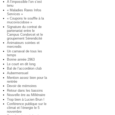
A l’impossible l’on s’est
tenu
« Maladies Rares Infos
Services »
« Coupons le souffle à la
mucoviscidose »
Signature du contrat de
partenariat entre le
Campus Condorcet et le
groupement Sérendicité
Animateurs soirées et
mercredis
Un carnaval de tous les
temps
Bonne année 2963
Le court en dit long
Bal de l’accordéon club
Aubermensuel
Mention assez bien pour la
rentrée
Devoir de mémoires
Retour dans les bassins
Nouvelle ère au Millénaire
Trop bien à Lucien Brun !
Conférence publique sur le
climat et l’énergie le 5
novembre