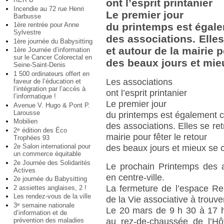
ont l’esprit printanier
Incendie au 72 rue Henri
Le premier jour
Barbusse
1ère rentrée pour Anne
du printemps est égale
Sylvestre
des associations. Elle
1ère journée du Babysitting
et autour de la mairie p
1ère Journée d’information
sur le Cancer Colorectal en
des beaux jours et mie
Seine-Saint-Denis
1 500 ordinateurs offert en
Les associations
faveur de l’éducation et
l’intégration par l’accès à
ont l’esprit printanier
l’informatique !
Le premier jour
Avenue V. Hugo & Pont P.
Larousse
du printemps est également c
Mobilien
des associations. Elles se re
2
édition des Éco
e
mairie pour fêter le retour
Trophées 93
2e Salon international pour
des beaux jours et mieux se c
un commerce équitable
2e Journée des Solidarités
Le prochain Printemps des a
Actives
en centre-ville.
2e journée du Babysitting
La fermeture de l’espace Ren
2 assiettes anglaises, 2 !
Les rendez-vous de la ville
de la Vie associative à trouv
3
semaine nationale
e
Le 20 mars de 9 h 30 à 17 h 
d’information et de
prévention des maladies
au rez-de-chaussée de l’Hôt