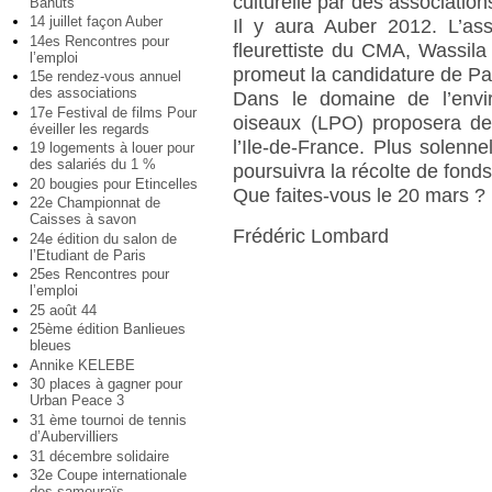
culturelle par des association
Bahuts
14 juillet façon Auber
Il y aura Auber 2012. L’ass
14es Rencontres pour
fleurettiste du CMA, Wassil
l’emploi
promeut la candidature de Pa
15e rendez-vous annuel
des associations
Dans le domaine de l’envi
17e Festival de films Pour
oiseaux (LPO) proposera de
éveiller les regards
l’Ile-de-France. Plus solenne
19 logements à louer pour
des salariés du 1 %
poursuivra la récolte de fond
20 bougies pour Etincelles
Que faites-vous le 20 mars ?
22e Championnat de
Caisses à savon
Frédéric Lombard
24e édition du salon de
l’Etudiant de Paris
25es Rencontres pour
l’emploi
25 août 44
25ème édition Banlieues
bleues
Annike KELEBE
30 places à gagner pour
Urban Peace 3
31 ème tournoi de tennis
d’Aubervilliers
31 décembre solidaire
32e Coupe internationale
des samouraïs