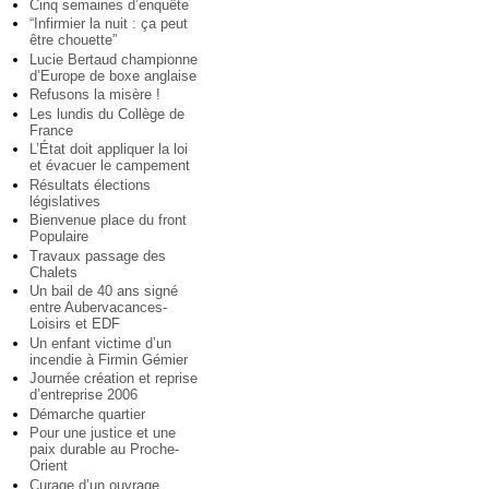
Cinq semaines d’enquête
“Infirmier la nuit : ça peut
être chouette”
Lucie Bertaud championne
d’Europe de boxe anglaise
Refusons la misère !
Les lundis du Collège de
France
L’État doit appliquer la loi
et évacuer le campement
Résultats élections
législatives
Bienvenue place du front
Populaire
Travaux passage des
Chalets
Un bail de 40 ans signé
entre Aubervacances-
Loisirs et EDF
Un enfant victime d’un
incendie à Firmin Gémier
Journée création et reprise
d’entreprise 2006
Démarche quartier
Pour une justice et une
paix durable au Proche-
Orient
Curage d’un ouvrage