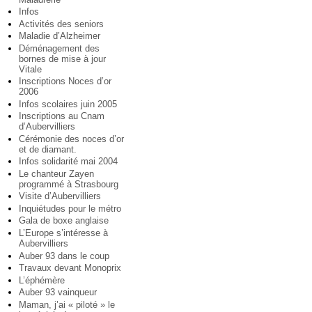
Infos
Activités des seniors
Maladie d’Alzheimer
Déménagement des
bornes de mise à jour
Vitale
Inscriptions Noces d’or
2006
Infos scolaires juin 2005
Inscriptions au Cnam
d’Aubervilliers
Cérémonie des noces d’or
et de diamant.
Infos solidarité mai 2004
Le chanteur Zayen
programmé à Strasbourg
Visite d’Aubervilliers
Inquiétudes pour le métro
Gala de boxe anglaise
L’Europe s’intéresse à
Aubervilliers
Auber 93 dans le coup
Travaux devant Monoprix
L’éphémère
Auber 93 vainqueur
Maman, j’ai « piloté » le