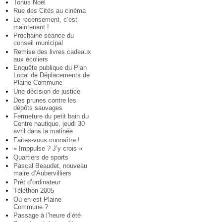
Tonus Noël
Rue des Cités au cinéma
Le recensement, c’est
maintenant !
Prochaine séance du
conseil municipal
Remise des livres cadeaux
aux écoliers
Enquête publique du Plan
Local de Déplacements de
Plaine Commune
Une décision de justice
Des prunes contre les
dépôts sauvages
Fermeture du petit bain du
Centre nautique, jeudi 30
avril dans la matinée
Faites-vous connaître !
« Imppulse ? J’y crois »
Quartiers de sports
Pascal Beaudet, nouveau
maire d’Aubervilliers
Prêt d’ordinateur
Téléthon 2005
Où en est Plaine
Commune ?
Passage à l’heure d’été