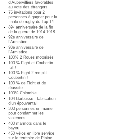
d’Aubervilliers favorables
au vote des étrangers
75 invitations pour 2
personnes à gagner pour la
finale de rugby du Top 14
89
anniversaire de la fin
e
de la guerre de 1914-1918
92e anniversaire de
l’Armistice
93e anniversaire de
l’Armistice
100% 2 Roues motorisés
100 % Fight et Coubertin
full !
100 % Fight 2 remplit
Coubertin !
100 % de Fight et de
réussite
100% Colombie
104 Barbusse : fabrication
d’un épouvantail
300 personnes en mairie
pour condamner les
violences
400 marmots dans le
bayou
450 vélos en libre service
sur le territoire de Plaine