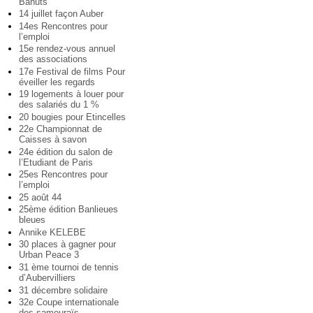
Bahuts
14 juillet façon Auber
14es Rencontres pour
l’emploi
15e rendez-vous annuel
des associations
17e Festival de films Pour
éveiller les regards
19 logements à louer pour
des salariés du 1 %
20 bougies pour Etincelles
22e Championnat de
Caisses à savon
24e édition du salon de
l’Etudiant de Paris
25es Rencontres pour
l’emploi
25 août 44
25ème édition Banlieues
bleues
Annike KELEBE
30 places à gagner pour
Urban Peace 3
31 ème tournoi de tennis
d’Aubervilliers
31 décembre solidaire
32e Coupe internationale
des samouraïs