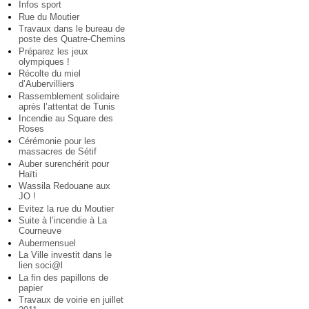
Infos sport
Rue du Moutier
Travaux dans le bureau de
poste des Quatre-Chemins
Préparez les jeux
olympiques !
Récolte du miel
d’Aubervilliers
Rassemblement solidaire
après l’attentat de Tunis
Incendie au Square des
Roses
Cérémonie pour les
massacres de Sétif
Auber surenchérit pour
Haïti
Wassila Redouane aux
JO !
Evitez la rue du Moutier
Suite à l’incendie à La
Courneuve
Aubermensuel
La Ville investit dans le
lien soci@l
La fin des papillons de
papier
Travaux de voirie en juillet