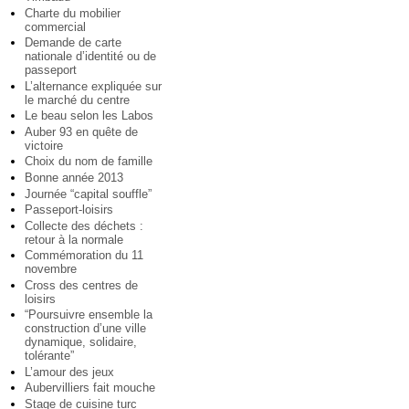
Charte du mobilier
commercial
Demande de carte
nationale d’identité ou de
passeport
L’alternance expliquée sur
le marché du centre
Le beau selon les Labos
Auber 93 en quête de
victoire
Choix du nom de famille
Bonne année 2013
Journée “capital souffle”
Passeport-loisirs
Collecte des déchets :
retour à la normale
Commémoration du 11
novembre
Cross des centres de
loisirs
“Poursuivre ensemble la
construction d’une ville
dynamique, solidaire,
tolérante”
L’amour des jeux
Aubervilliers fait mouche
Stage de cuisine turc