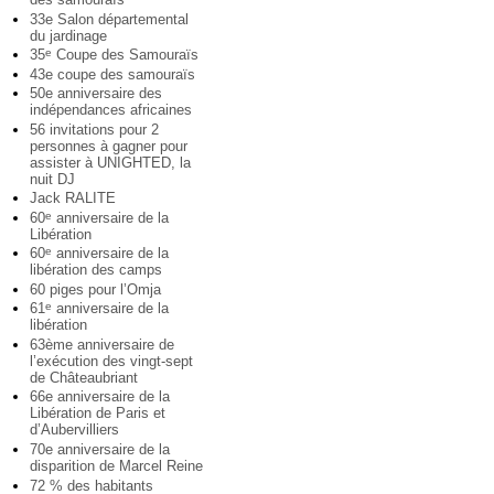
33e Salon départemental
du jardinage
35
Coupe des Samouraïs
e
43e coupe des samouraïs
50e anniversaire des
indépendances africaines
56 invitations pour 2
personnes à gagner pour
assister à UNIGHTED, la
nuit DJ
Jack RALITE
60
anniversaire de la
e
Libération
60
anniversaire de la
e
libération des camps
60 piges pour l’Omja
61
anniversaire de la
e
libération
63ème anniversaire de
l’exécution des vingt-sept
de Châteaubriant
66e anniversaire de la
Libération de Paris et
d’Aubervilliers
70e anniversaire de la
disparition de Marcel Reine
72 % des habitants