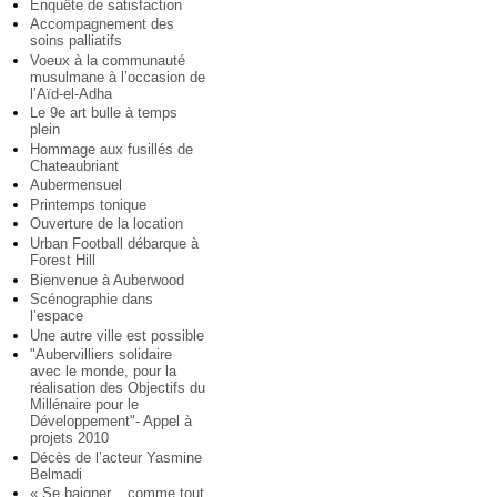
Enquête de satisfaction
Accompagnement des
soins palliatifs
Voeux à la communauté
musulmane à l’occasion de
l’Aïd-el-Adha
Le 9e art bulle à temps
plein
Hommage aux fusillés de
Chateaubriant
Aubermensuel
Printemps tonique
Ouverture de la location
Urban Football débarque à
Forest Hill
Bienvenue à Auberwood
Scénographie dans
l’espace
Une autre ville est possible
"Aubervilliers solidaire
avec le monde, pour la
réalisation des Objectifs du
Millénaire pour le
Développement"- Appel à
projets 2010
Décès de l’acteur Yasmine
Belmadi
« Se baigner... comme tout