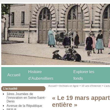
Histoire
Explorer les
Accueil
d’Aubervilliers
fonds
Accueil
>
Archives en ligne
>
10 ans d’Internet
>
L’act
L’actualité
1ères Journées de
« Le 19 mars appart
l’innovation en Seine-Saint-
Denis
entière »
Avenue de la République
RER B