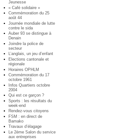
Jeunesse
« Café solidaire »
Commémoration du 25
août 44
Journée mondiale de lutte
contre le sida
Auber 93 se distingue à
Denain
Joindre la police de
secteur
L’anglais, un jeu d’enfant
Elections cantonale et
régionale
Horaires OPHLM
Commémoration du 17
octobre 1961
Infos Quartiers octobre
2004
Qui est ce garçon ?
Sports : les résultats du
week-end
Rendez-vous citoyens
FSM : en direct de
Bamako
Travaux d’élagage
Le 2ème Salon du service
aux entreprises