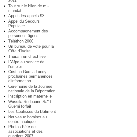
2011
Tout sur le bilan de mi-
mandat
Appel des appels 93
Appel du Secours
Populaire
Accompagnement des
personnes âgées
Téléthon 2006
Un bureau de vote pour la
Côte d’Ivoire
Thuram en direct live
L’Afpa au service de
l’emploi
Cristino Garcia Landy :
prochaines permanences
d’information
Cérémonie de la Journée
nationale de la Déportation
Inscription en maternelle
Wassila Redouane-Saïd-
Guerni forfait
Les Coulisses du Bâtiment
Nouveaux horaires au
centre nautique
Photos Fête des
associations et des
quartiers 2007