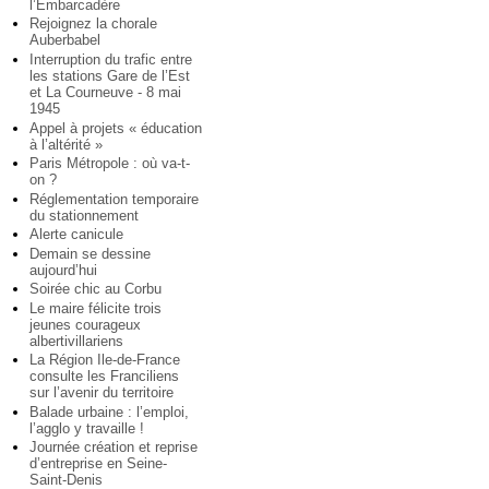
l’Embarcadère
Rejoignez la chorale
Auberbabel
Interruption du trafic entre
les stations Gare de l’Est
et La Courneuve - 8 mai
1945
Appel à projets « éducation
à l’altérité »
Paris Métropole : où va-t-
on ?
Réglementation temporaire
du stationnement
Alerte canicule
Demain se dessine
aujourd’hui
Soirée chic au Corbu
Le maire félicite trois
jeunes courageux
albertivillariens
La Région Ile-de-France
consulte les Franciliens
sur l’avenir du territoire
Balade urbaine : l’emploi,
l’agglo y travaille !
Journée création et reprise
d’entreprise en Seine-
Saint-Denis