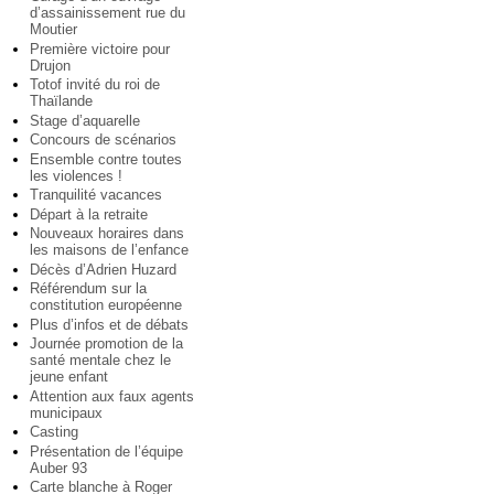
d’assainissement rue du
Moutier
Première victoire pour
Drujon
Totof invité du roi de
Thaïlande
Stage d’aquarelle
Concours de scénarios
Ensemble contre toutes
les violences !
Tranquilité vacances
Départ à la retraite
Nouveaux horaires dans
les maisons de l’enfance
Décès d’Adrien Huzard
Référendum sur la
constitution européenne
Plus d’infos et de débats
Journée promotion de la
santé mentale chez le
jeune enfant
Attention aux faux agents
municipaux
Casting
Présentation de l’équipe
Auber 93
Carte blanche à Roger