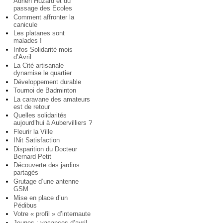
Adrien Huzard et du
passage des Ecoles
Comment affronter la
canicule
Les platanes sont
malades !
Infos Solidarité mois
d’Avril
La Cité artisanale
dynamise le quartier
Développement durable
Tournoi de Badminton
La caravane des amateurs
est de retour
Quelles solidarités
aujourd’hui à Aubervilliers ?
Fleurir la Ville
INit Satisfaction
Disparition du Docteur
Bernard Petit
Découverte des jardins
partagés
Grutage d’une antenne
GSM
Mise en place d’un
Pédibus
Votre « profil » d’internaute
Jeunes : vacances d’avril