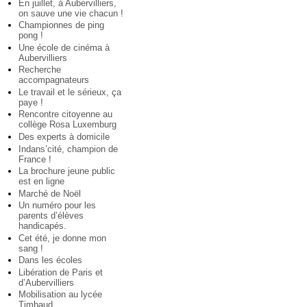
En juillet, à Aubervilliers,
on sauve une vie chacun !
Championnes de ping
pong !
Une école de cinéma à
Aubervilliers
Recherche
accompagnateurs
Le travail et le sérieux, ça
paye !
Rencontre citoyenne au
collège Rosa Luxemburg
Des experts à domicile
Indans’cité, champion de
France !
La brochure jeune public
est en ligne
Marché de Noël
Un numéro pour les
parents d’élèves
handicapés.
Cet été, je donne mon
sang !
Dans les écoles
Libération de Paris et
d’Aubervilliers
Mobilisation au lycée
Timbaud