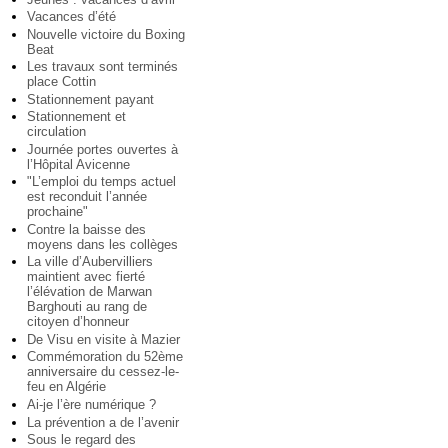
Vacances d’été
Nouvelle victoire du Boxing
Beat
Les travaux sont terminés
place Cottin
Stationnement payant
Stationnement et
circulation
Journée portes ouvertes à
l’Hôpital Avicenne
"L’emploi du temps actuel
est reconduit l’année
prochaine"
Contre la baisse des
moyens dans les collèges
La ville d’Aubervilliers
maintient avec fierté
l’élévation de Marwan
Barghouti au rang de
citoyen d’honneur
De Visu en visite à Mazier
Commémoration du 52ème
anniversaire du cessez-le-
feu en Algérie
Ai-je l’ère numérique ?
La prévention a de l’avenir
Sous le regard des