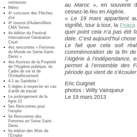
veineuses
au Maroc
», en souvenir d
Métro
cessez-le-feu en Algérie.
4
concours des Flèches
e
d’or
«
Le 19 mars appartient au
4
tournoi d’Aubervilliers
e
signifié, tour à tour, la
Fnaca
CMA Tennis
quel point cela n’a pas été fa
4e édition du Festival
International Génération
date. C’est aujourd’hui chose 
Court
Le fait que cela soit réa
4es rencontres « Femmes
commémoration de la fin de 
du Monde en Seine-Saint-
Denis »
l’Algérie à l’indépendance, 
4es Assises de la Propreté
permet à l’ensemble des Fr
de l’Hygiène publique, du
Cadre de vie et de
période qui vient de s’écouler
l’Embellissement
4-1 au Sambola !
Eric Guignet
5 règles à respecter en cas
photos : Willy Vainqueur
d’arrêt de travail
Le 19 mars 2013
Le prolongement de la
ligne 12
5es Rencontres pour
l’emploi
5e Rencontres des
Femmes en Seine Saint-
Denis
6e édition des Mois de
l’Emploi