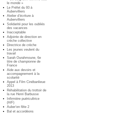
le monde »
Le Préfet du 93 à
Aubervilliers
Atelier d’écriture à
Aubervilliers
Solidarité pour les oubliés
des vacances
Inacceptable
Adjointe de direction en
crèche collective
Directrice de crèche
Les jeunes veulent du
travail
Sarah Ourahmoune, 6e
titre de championne de
France
Aide aux devoirs et
accompagnement à la
scolarité
Appel à Film Cinébanlieue
2013
Réhabilitation du trottoir de
la rue Henri Barbusse
Infirmière puéricultrice
(H/F)
Auber’en fête 2
Bal et accordéons