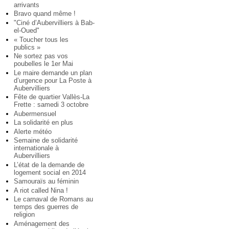
arrivants
Bravo quand même !
"Ciné d’Aubervilliers à Bab-
el-Oued"
« Toucher tous les
publics »
Ne sortez pas vos
poubelles le 1er Mai
Le maire demande un plan
d’urgence pour La Poste à
Aubervilliers
Fête de quartier Vallès-La
Frette : samedi 3 octobre
Aubermensuel
La solidarité en plus
Alerte météo
Semaine de solidarité
internationale à
Aubervilliers
L’état de la demande de
logement social en 2014
Samouraïs au féminin
A riot called Nina !
Le carnaval de Romans au
temps des guerres de
religion
Aménagement des