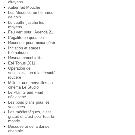
citoyens
Auber fait Mouche
Les Mécènes en hommes
de coin
Le couffin justifie les
moyens
Feu vert pour l’Agenda 21
L’égalité en question
Recenser pour mieux gérer
Initiation et stages
thématiques
Réseau bronchiolite
Été Tonus 2011
Opération de
sensibilisation à la sécurité
routière
Mille et une merveilles au
cinéma Le Studio
Le Plan Grand Froid
déclenché
Les bons plans pour les
vacances
Les médiathèques, c’est
gratuit et c’est pour tout le
monde
Découverte de la danse
orientale