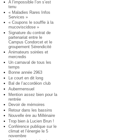
A l’impossible l’on s’est
tenu
« Maladies Rares Infos
Services »
« Coupons le souffle à la
mucoviscidose »
Signature du contrat de
partenariat entre le
Campus Condorcet et le
groupement Sérendicité
Animateurs soirées et
mercredis
Un carnaval de tous les
temps
Bonne année 2963
Le court en dit long
Bal de l’accordéon club
Aubermensuel
Mention assez bien pour la
rentrée
Devoir de mémoires
Retour dans les bassins
Nouvelle ère au Millénaire
Trop bien à Lucien Brun !
Conférence publique sur le
climat et l’énergie le 5
novembre