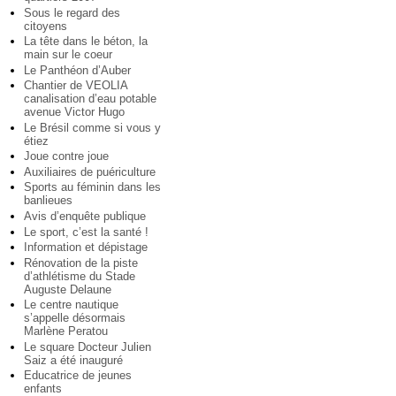
Sous le regard des
citoyens
La tête dans le béton, la
main sur le coeur
Le Panthéon d’Auber
Chantier de VEOLIA
canalisation d’eau potable
avenue Victor Hugo
Le Brésil comme si vous y
étiez
Joue contre joue
Auxiliaires de puériculture
Sports au féminin dans les
banlieues
Avis d’enquête publique
Le sport, c’est la santé !
Information et dépistage
Rénovation de la piste
d’athlétisme du Stade
Auguste Delaune
Le centre nautique
s’appelle désormais
Marlène Peratou
Le square Docteur Julien
Saiz a été inauguré
Educatrice de jeunes
enfants