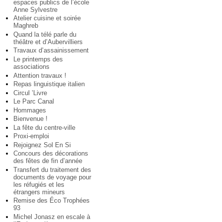
espaces publics de l’école
Anne Sylvestre
Atelier cuisine et soirée
Maghreb
Quand la télé parle du
théâtre et d’Aubervilliers
Travaux d’assainissement
Le printemps des
associations
Attention travaux !
Repas linguistique italien
Circul ’Livre
Le Parc Canal
Hommages
Bienvenue !
La fête du centre-ville
Proxi-emploi
Rejoignez Sol En Si
Concours des décorations
des fêtes de fin d’année
Transfert du traitement des
documents de voyage pour
les réfugiés et les
étrangers mineurs
Remise des Éco Trophées
93
Michel Jonasz en escale à