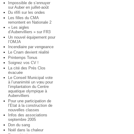
Impossible de s’ennuyer
sur Auber en juillet-août
Du rififi sur les ondes
Les filles du CMA
remontent en Nationale 2
« Les aigles
d’Aubervilliers » sur FR3
Un nouvel équipement pour
l’OMJA
Incendiaire par vengeance
Le Cnam devient réalité
Printemps Tonus
Soignez vos CV !
La cité des Prés Clos
évacuée
Le Conseil Municipal vote
à l’unanimité un vœu pour
l’implantation du Centre
aquatique olympique à
Aubervilliers
Pour une participation de
l’Etat à la construction de
nouvelles classes
Infos des associations
septembre 2005
Don du sang
Noël dans la chaleur