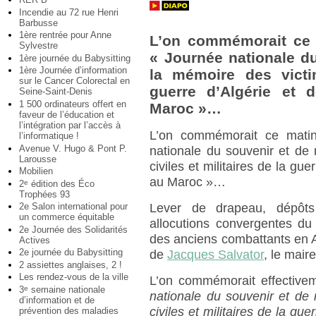
Incendie au 72 rue Henri
Barbusse
1ère rentrée pour Anne
L’on commémorait ce m
Sylvestre
« Journée nationale du
1ère journée du Babysitting
1ère Journée d’information
la mémoire des victim
sur le Cancer Colorectal en
guerre d’Algérie et 
Seine-Saint-Denis
1 500 ordinateurs offert en
Maroc »…
faveur de l’éducation et
l’intégration par l’accès à
L’on commémorait ce matin
l’informatique !
Avenue V. Hugo & Pont P.
nationale du souvenir et de
Larousse
civiles et militaires de la gu
Mobilien
au Maroc »…
2
édition des Éco
e
Trophées 93
2e Salon international pour
Lever de drapeau, dépôts 
un commerce équitable
allocutions convergentes du
2e Journée des Solidarités
des anciens combattants en A
Actives
2e journée du Babysitting
de
Jacques Salvator
, le mair
2 assiettes anglaises, 2 !
Les rendez-vous de la ville
L’on commémorait effectivem
3
semaine nationale
e
nationale du souvenir et de
d’information et de
civiles et militaires de la gu
prévention des maladies