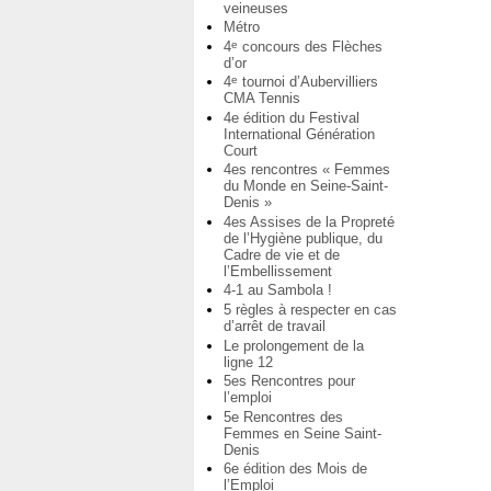
veineuses
Métro
4
concours des Flèches
e
d’or
4
tournoi d’Aubervilliers
e
CMA Tennis
4e édition du Festival
International Génération
Court
4es rencontres « Femmes
du Monde en Seine-Saint-
Denis »
4es Assises de la Propreté
de l’Hygiène publique, du
Cadre de vie et de
l’Embellissement
4-1 au Sambola !
5 règles à respecter en cas
d’arrêt de travail
Le prolongement de la
ligne 12
5es Rencontres pour
l’emploi
5e Rencontres des
Femmes en Seine Saint-
Denis
6e édition des Mois de
l’Emploi