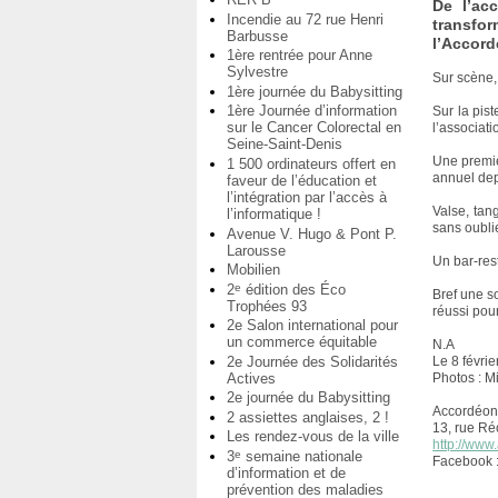
De l’ac
Incendie au 72 rue Henri
transfo
Barbusse
l’Accord
1ère rentrée pour Anne
Sylvestre
Sur scène,
1ère journée du Babysitting
1ère Journée d’information
Sur la pis
sur le Cancer Colorectal en
l’associati
Seine-Saint-Denis
Une premièr
1 500 ordinateurs offert en
annuel dep
faveur de l’éducation et
l’intégration par l’accès à
Valse, tan
l’informatique !
sans oublie
Avenue V. Hugo & Pont P.
Larousse
Un bar-rest
Mobilien
2
édition des Éco
e
Bref une so
Trophées 93
réussi pou
2e Salon international pour
un commerce équitable
N.A
2e Journée des Solidarités
Le 8 févri
Actives
Photos : M
2e journée du Babysitting
Accordéon 
2 assiettes anglaises, 2 !
13, rue Ré
Les rendez-vous de la ville
http://www
3
semaine nationale
e
Facebook :
d’information et de
prévention des maladies