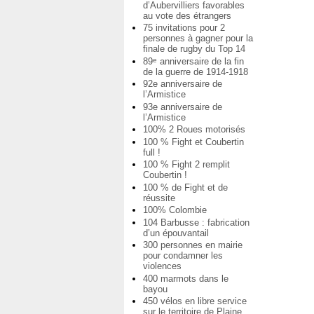
d’Aubervilliers favorables
au vote des étrangers
75 invitations pour 2
personnes à gagner pour la
finale de rugby du Top 14
89
anniversaire de la fin
e
de la guerre de 1914-1918
92e anniversaire de
l’Armistice
93e anniversaire de
l’Armistice
100% 2 Roues motorisés
100 % Fight et Coubertin
full !
100 % Fight 2 remplit
Coubertin !
100 % de Fight et de
réussite
100% Colombie
104 Barbusse : fabrication
d’un épouvantail
300 personnes en mairie
pour condamner les
violences
400 marmots dans le
bayou
450 vélos en libre service
sur le territoire de Plaine