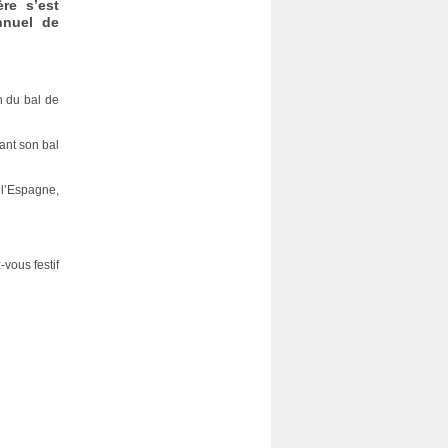
re s’est
nnuel de
n du bal de
sant son bal
 l’Espagne,
vous festif