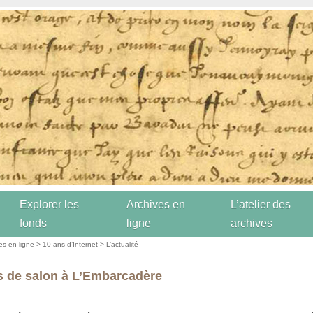
Explorer les
Archives en
L’atelier des
fonds
ligne
archives
es en ligne
>
10 ans d’Internet
>
L’actualité
 de salon à L’Embarcadère