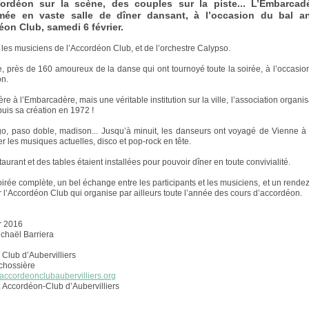
cordéon sur la scène, des couples sur la piste... L’Embarcadè
rmée en vaste salle de dîner dansant, à l’occasion du bal a
éon Club, samedi 6 février.
 les musiciens de l’Accordéon Club, et de l’orchestre Calypso.
te, près de 160 amoureux de la danse qui ont tournoyé toute la soirée, à l’occasio
on.
e à l’Embarcadère, mais une véritable institution sur la ville, l’association organi
uis sa création en 1972 !
go, paso doble, madison... Jusqu’à minuit, les danseurs ont voyagé de Vienne à
r les musiques actuelles, disco et pop-rock en tête.
aurant et des tables étaient installées pour pouvoir dîner en toute convivialité.
irée complète, un bel échange entre les participants et les musiciens, et un rendez-
r l’Accordéon Club qui organise par ailleurs toute l’année des cours d’accordéon.
er 2016
ichaël Barriera
Club d’Aubervilliers
chossière
.accordeonclubaubervilliers.org
 Accordéon-Club d’Aubervilliers