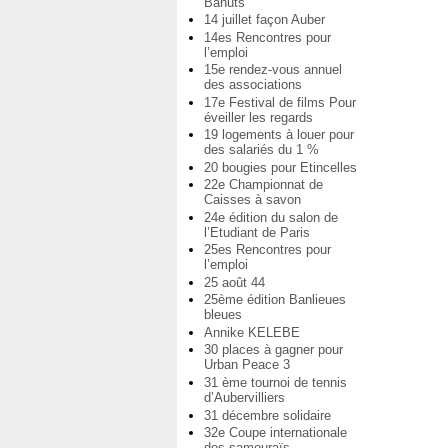
Bahuts
14 juillet façon Auber
14es Rencontres pour
l’emploi
15e rendez-vous annuel
des associations
17e Festival de films Pour
éveiller les regards
19 logements à louer pour
des salariés du 1 %
20 bougies pour Etincelles
22e Championnat de
Caisses à savon
24e édition du salon de
l’Etudiant de Paris
25es Rencontres pour
l’emploi
25 août 44
25ème édition Banlieues
bleues
Annike KELEBE
30 places à gagner pour
Urban Peace 3
31 ème tournoi de tennis
d’Aubervilliers
31 décembre solidaire
32e Coupe internationale
des samouraïs