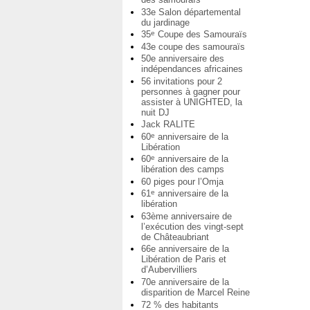
33e Salon départemental
du jardinage
35
Coupe des Samouraïs
e
43e coupe des samouraïs
50e anniversaire des
indépendances africaines
56 invitations pour 2
personnes à gagner pour
assister à UNIGHTED, la
nuit DJ
Jack RALITE
60
anniversaire de la
e
Libération
60
anniversaire de la
e
libération des camps
60 piges pour l’Omja
61
anniversaire de la
e
libération
63ème anniversaire de
l’exécution des vingt-sept
de Châteaubriant
66e anniversaire de la
Libération de Paris et
d’Aubervilliers
70e anniversaire de la
disparition de Marcel Reine
72 % des habitants