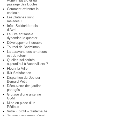
Adrien Huzard et du
passage des Ecoles
Comment affronter la
canicule
Les platanes sont
malades !
Infos Solidarité mois
d’Avril
La Cité artisanale
dynamise le quartier
Développement durable
Tournoi de Badminton
La caravane des amateurs
est de retour
Quelles solidarités
aujourd’hui à Aubervilliers ?
Fleurir la Ville
INit Satisfaction
Disparition du Docteur
Bernard Petit
Découverte des jardins
partagés
Grutage d’une antenne
GSM
Mise en place d’un
Pédibus
Votre « profil » d’internaute
Jeunes : vacances d’avril