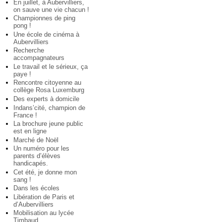
En juillet, à Aubervilliers,
on sauve une vie chacun !
Championnes de ping
pong !
Une école de cinéma à
Aubervilliers
Recherche
accompagnateurs
Le travail et le sérieux, ça
paye !
Rencontre citoyenne au
collège Rosa Luxemburg
Des experts à domicile
Indans’cité, champion de
France !
La brochure jeune public
est en ligne
Marché de Noël
Un numéro pour les
parents d’élèves
handicapés.
Cet été, je donne mon
sang !
Dans les écoles
Libération de Paris et
d’Aubervilliers
Mobilisation au lycée
Timbaud