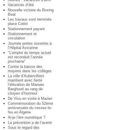
Vacances d’été
Nouvelle victoire du Boxing
Beat
Les travaux sont terminés
place Cottin
Stationnement payant
Stationnement et
circulation
Journée portes ouvertes à
l’Hôpital Avicenne
"L’emploi du temps actuel
est reconduit l’année
prochaine"
Contre la baisse des
moyens dans les collèges
La ville d’Aubervilliers
maintient avec fierté
l’élévation de Marwan
Barghouti au rang de
citoyen d’honneur
De Visu en visite à Mazier
Commémoration du 52ème
anniversaire du cessez-le-
feu en Algérie
Ai-je l’ère numérique ?
La prévention a de l’avenir
Sous le regard des