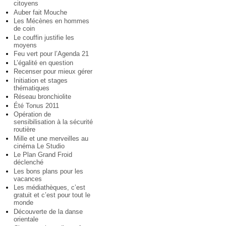
citoyens
Auber fait Mouche
Les Mécènes en hommes
de coin
Le couffin justifie les
moyens
Feu vert pour l’Agenda 21
L’égalité en question
Recenser pour mieux gérer
Initiation et stages
thématiques
Réseau bronchiolite
Été Tonus 2011
Opération de
sensibilisation à la sécurité
routière
Mille et une merveilles au
cinéma Le Studio
Le Plan Grand Froid
déclenché
Les bons plans pour les
vacances
Les médiathèques, c’est
gratuit et c’est pour tout le
monde
Découverte de la danse
orientale