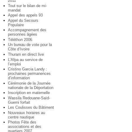
2011
Tout sur le bilan de mi-
mandat
Appel des appels 93
Appel du Secours
Populaire
Accompagnement des
personnes âgées
Téléthon 2006
Un bureau de vote pour la
Côte d’Ivoire
Thuram en direct live
L’Afpa au service de
l’emploi
Cristino Garcia Landy :
prochaines permanences
d’information
Cérémonie de la Journée
nationale de la Déportation
Inscription en maternelle
Wassila Redouane-Saïd-
Guerni forfait
Les Coulisses du Bâtiment
Nouveaux horaires au
centre nautique
Photos Fête des
associations et des
quartiers 2007