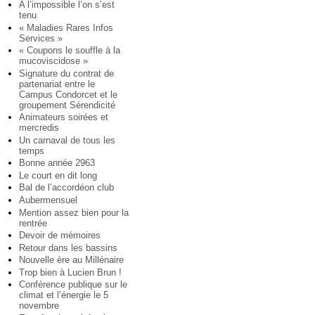
A l’impossible l’on s’est
tenu
« Maladies Rares Infos
Services »
« Coupons le souffle à la
mucoviscidose »
Signature du contrat de
partenariat entre le
Campus Condorcet et le
groupement Sérendicité
Animateurs soirées et
mercredis
Un carnaval de tous les
temps
Bonne année 2963
Le court en dit long
Bal de l’accordéon club
Aubermensuel
Mention assez bien pour la
rentrée
Devoir de mémoires
Retour dans les bassins
Nouvelle ère au Millénaire
Trop bien à Lucien Brun !
Conférence publique sur le
climat et l’énergie le 5
novembre