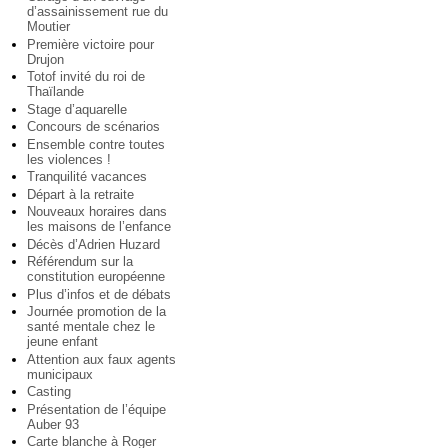
d’assainissement rue du
Moutier
Première victoire pour
Drujon
Totof invité du roi de
Thaïlande
Stage d’aquarelle
Concours de scénarios
Ensemble contre toutes
les violences !
Tranquilité vacances
Départ à la retraite
Nouveaux horaires dans
les maisons de l’enfance
Décès d’Adrien Huzard
Référendum sur la
constitution européenne
Plus d’infos et de débats
Journée promotion de la
santé mentale chez le
jeune enfant
Attention aux faux agents
municipaux
Casting
Présentation de l’équipe
Auber 93
Carte blanche à Roger