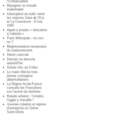
l’Embarcadère
Rejoignez la chorale
Auberbabel
Interruption du trafic entre
les stations Gare de l’Est
et La Courneuve - 8 mai
1945
Appel à projets « éducation
à l’altérité »
Paris Métropole : où va-t-
on ?
Réglementation temporaire
du stationnement
Alerte canicule
Demain se dessine
aujourd’hui
Soirée chic au Corbu
Le maire félicite trois
jeunes courageux
albertivillariens
La Région Ile-de-France
consulte les Franciliens
sur l’avenir du territoire
Balade urbaine : l’emploi,
l’agglo y travaille !
Journée création et reprise
d’entreprise en Seine-
Saint-Denis