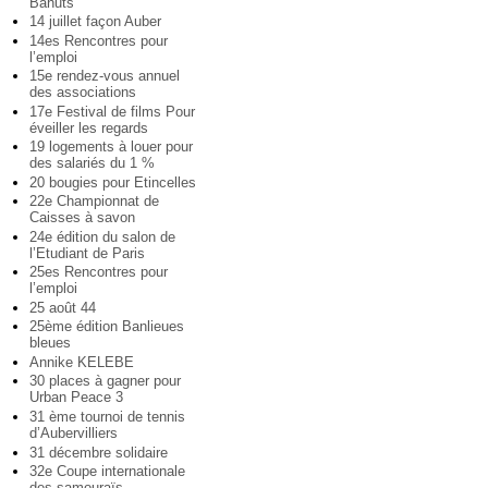
Bahuts
14 juillet façon Auber
14es Rencontres pour
l’emploi
15e rendez-vous annuel
des associations
17e Festival de films Pour
éveiller les regards
19 logements à louer pour
des salariés du 1 %
20 bougies pour Etincelles
22e Championnat de
Caisses à savon
24e édition du salon de
l’Etudiant de Paris
25es Rencontres pour
l’emploi
25 août 44
25ème édition Banlieues
bleues
Annike KELEBE
30 places à gagner pour
Urban Peace 3
31 ème tournoi de tennis
d’Aubervilliers
31 décembre solidaire
32e Coupe internationale
des samouraïs