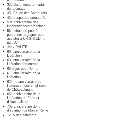
33e Salon départemental
du jardinage
35
Coupe des Samouraïs
e
43e coupe des samouraïs
50e anniversaire des
indépendances africaines
56 invitations pour 2
personnes à gagner pour
assister à UNIGHTED, la
nuit DJ
Jack RALITE
60
anniversaire de la
e
Libération
60
anniversaire de la
e
libération des camps
60 piges pour l’Omja
61
anniversaire de la
e
libération
63ème anniversaire de
l’exécution des vingt-sept
de Châteaubriant
66e anniversaire de la
Libération de Paris et
d’Aubervilliers
70e anniversaire de la
disparition de Marcel Reine
72 % des habitants