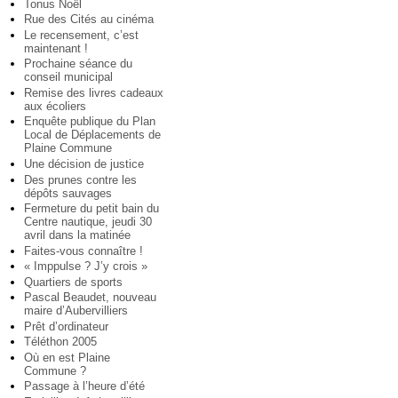
Tonus Noël
Rue des Cités au cinéma
Le recensement, c’est
maintenant !
Prochaine séance du
conseil municipal
Remise des livres cadeaux
aux écoliers
Enquête publique du Plan
Local de Déplacements de
Plaine Commune
Une décision de justice
Des prunes contre les
dépôts sauvages
Fermeture du petit bain du
Centre nautique, jeudi 30
avril dans la matinée
Faites-vous connaître !
« Imppulse ? J’y crois »
Quartiers de sports
Pascal Beaudet, nouveau
maire d’Aubervilliers
Prêt d’ordinateur
Téléthon 2005
Où en est Plaine
Commune ?
Passage à l’heure d’été