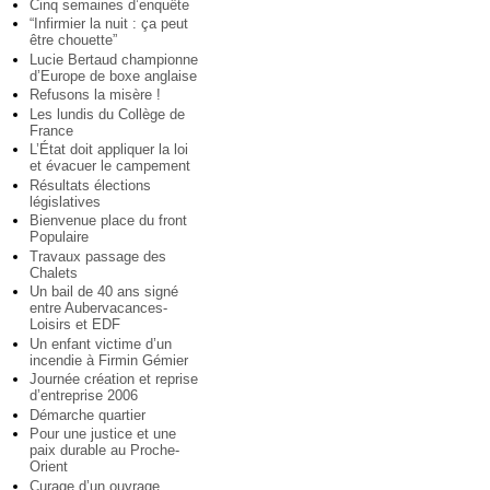
Cinq semaines d’enquête
“Infirmier la nuit : ça peut
être chouette”
Lucie Bertaud championne
d’Europe de boxe anglaise
Refusons la misère !
Les lundis du Collège de
France
L’État doit appliquer la loi
et évacuer le campement
Résultats élections
législatives
Bienvenue place du front
Populaire
Travaux passage des
Chalets
Un bail de 40 ans signé
entre Aubervacances-
Loisirs et EDF
Un enfant victime d’un
incendie à Firmin Gémier
Journée création et reprise
d’entreprise 2006
Démarche quartier
Pour une justice et une
paix durable au Proche-
Orient
Curage d’un ouvrage