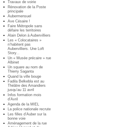
Travaux de voirie
Rénovation de la Poste
principale
Aubermensuel
Ave Césaire !
Faire Métropole sans
défaire les territoires
Alain Delon à Aubervilliers
Les « Colocataires »
n’habitent pas
Aubervilliers. Une Loft
Story...
Un « Musée précaire » rue
Albinet
Un square au nom de
Thierry Saganta
Quand la ville bouge
Fadila Belkebla est au
Théâtre des Amandiers
jusqu’au 11 avril
Infos formation mois
d’Avril
Agenda de la MIEL
La police nationale recrute
Les filles d’Auber sur la
bonne voie
Aménagement de la rue