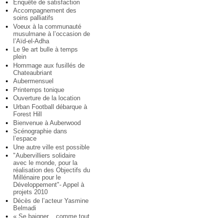
Enquête de satisfaction
Accompagnement des
soins palliatifs
Voeux à la communauté
musulmane à l’occasion de
l’Aïd-el-Adha
Le 9e art bulle à temps
plein
Hommage aux fusillés de
Chateaubriant
Aubermensuel
Printemps tonique
Ouverture de la location
Urban Football débarque à
Forest Hill
Bienvenue à Auberwood
Scénographie dans
l’espace
Une autre ville est possible
"Aubervilliers solidaire
avec le monde, pour la
réalisation des Objectifs du
Millénaire pour le
Développement"- Appel à
projets 2010
Décès de l’acteur Yasmine
Belmadi
« Se baigner... comme tout