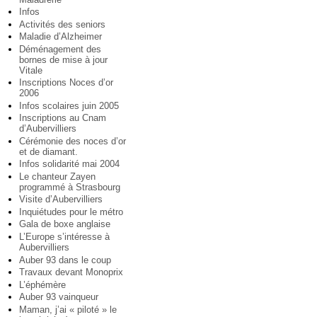
Infos
Activités des seniors
Maladie d’Alzheimer
Déménagement des
bornes de mise à jour
Vitale
Inscriptions Noces d’or
2006
Infos scolaires juin 2005
Inscriptions au Cnam
d’Aubervilliers
Cérémonie des noces d’or
et de diamant.
Infos solidarité mai 2004
Le chanteur Zayen
programmé à Strasbourg
Visite d’Aubervilliers
Inquiétudes pour le métro
Gala de boxe anglaise
L’Europe s’intéresse à
Aubervilliers
Auber 93 dans le coup
Travaux devant Monoprix
L’éphémère
Auber 93 vainqueur
Maman, j’ai « piloté » le