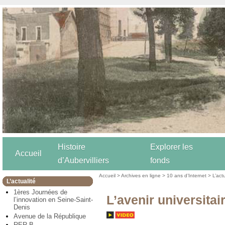
Histoire
Explorer les
Accueil
d’Aubervilliers
fonds
Accueil
>
Archives en ligne
>
10 ans d’Internet
>
L’act
L’actualité
1ères Journées de
L’avenir universitai
l’innovation en Seine-Saint-
Denis
Avenue de la République
RER B