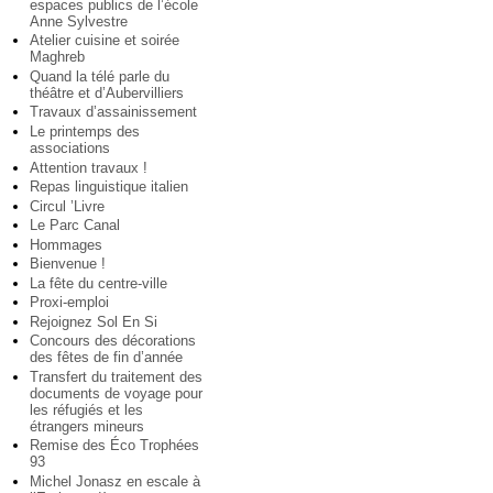
espaces publics de l’école
Anne Sylvestre
Atelier cuisine et soirée
Maghreb
Quand la télé parle du
théâtre et d’Aubervilliers
Travaux d’assainissement
Le printemps des
associations
Attention travaux !
Repas linguistique italien
Circul ’Livre
Le Parc Canal
Hommages
Bienvenue !
La fête du centre-ville
Proxi-emploi
Rejoignez Sol En Si
Concours des décorations
des fêtes de fin d’année
Transfert du traitement des
documents de voyage pour
les réfugiés et les
étrangers mineurs
Remise des Éco Trophées
93
Michel Jonasz en escale à