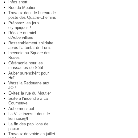
Infos sport
Rue du Moutier
Travaux dans le bureau de
poste des Quatre-Chemins
Préparez les jeux
olympiques !
Récolte du miel
d’Aubervilliers
Rassemblement solidaire
après l’attentat de Tunis
Incendie au Square des
Roses
Cérémonie pour les
massacres de Sétif
Auber surenchérit pour
Haïti
Wassila Redouane aux
JO !
Evitez la rue du Moutier
Suite à l’incendie à La
Courneuve
Aubermensuel
La Ville investit dans le
lien soci@l
La fin des papillons de
papier
Travaux de voirie en juillet