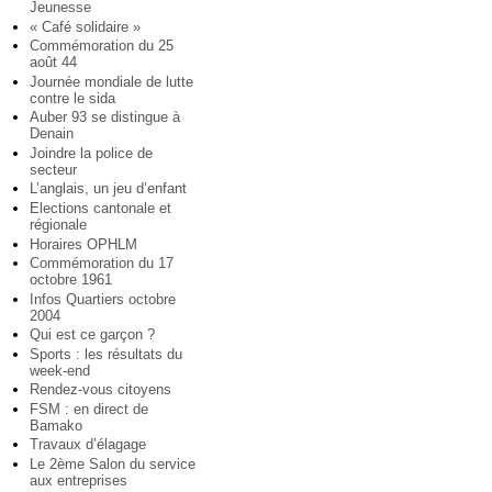
Jeunesse
« Café solidaire »
Commémoration du 25
août 44
Journée mondiale de lutte
contre le sida
Auber 93 se distingue à
Denain
Joindre la police de
secteur
L’anglais, un jeu d’enfant
Elections cantonale et
régionale
Horaires OPHLM
Commémoration du 17
octobre 1961
Infos Quartiers octobre
2004
Qui est ce garçon ?
Sports : les résultats du
week-end
Rendez-vous citoyens
FSM : en direct de
Bamako
Travaux d’élagage
Le 2ème Salon du service
aux entreprises