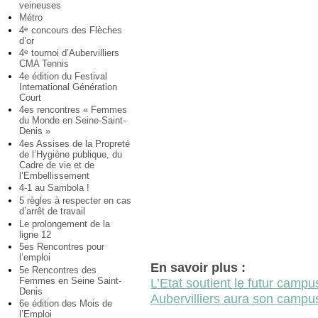
veineuses
Métro
4
concours des Flèches
e
d’or
4
tournoi d’Aubervilliers
e
CMA Tennis
4e édition du Festival
International Génération
Court
4es rencontres « Femmes
du Monde en Seine-Saint-
Denis »
4es Assises de la Propreté
de l’Hygiène publique, du
Cadre de vie et de
l’Embellissement
4-1 au Sambola !
5 règles à respecter en cas
d’arrêt de travail
Le prolongement de la
ligne 12
5es Rencontres pour
l’emploi
En savoir plus :
5e Rencontres des
Femmes en Seine Saint-
L’Etat soutient le futur camp
Denis
Aubervilliers aura son campus 
6e édition des Mois de
l’Emploi