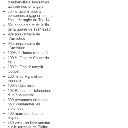
d’Aubervilliers favorables
au vote des étrangers
75 invitations pour 2
personnes à gagner pour la
finale de rugby du Top 14
89
anniversaire de la fin
e
de la guerre de 1914-1918
92e anniversaire de
l’Armistice
93e anniversaire de
l’Armistice
100% 2 Roues motorisés
100 % Fight et Coubertin
full !
100 % Fight 2 remplit
Coubertin !
100 % de Fight et de
réussite
100% Colombie
104 Barbusse : fabrication
d’un épouvantail
300 personnes en mairie
pour condamner les
violences
400 marmots dans le
bayou
450 vélos en libre service
sur le territoire de Plaine