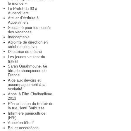
le monde »
Le Préfet du 93 à
Aubervilliers
Atelier d’écriture à
Aubervilliers
Solidarité pour les oubliés
des vacances
Inacceptable
Adjointe de direction en
crèche collective
Directrice de crèche
Les jeunes veulent du
travail
Sarah Ourahmoune, 6e
titre de championne de
France
Aide aux devoirs et
accompagnement à la
scolarité
Appel à Film Cinébanlieue
2013
Réhabilitation du trottoir de
la rue Henri Barbusse
Infirmière puéricultrice
(H/F)
Auber’en fête 2
Bal et accordéons