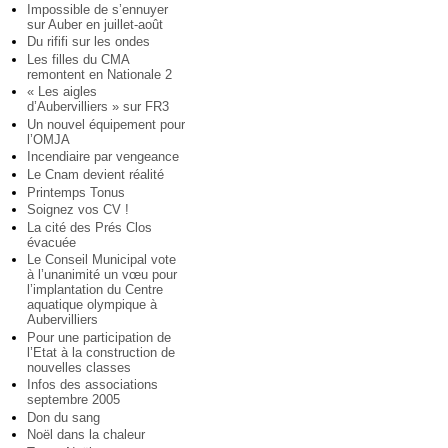
Impossible de s’ennuyer
sur Auber en juillet-août
Du rififi sur les ondes
Les filles du CMA
remontent en Nationale 2
« Les aigles
d’Aubervilliers » sur FR3
Un nouvel équipement pour
l’OMJA
Incendiaire par vengeance
Le Cnam devient réalité
Printemps Tonus
Soignez vos CV !
La cité des Prés Clos
évacuée
Le Conseil Municipal vote
à l’unanimité un vœu pour
l’implantation du Centre
aquatique olympique à
Aubervilliers
Pour une participation de
l’Etat à la construction de
nouvelles classes
Infos des associations
septembre 2005
Don du sang
Noël dans la chaleur