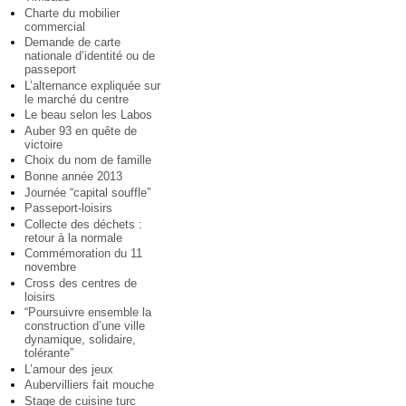
Charte du mobilier
commercial
Demande de carte
nationale d’identité ou de
passeport
L’alternance expliquée sur
le marché du centre
Le beau selon les Labos
Auber 93 en quête de
victoire
Choix du nom de famille
Bonne année 2013
Journée “capital souffle”
Passeport-loisirs
Collecte des déchets :
retour à la normale
Commémoration du 11
novembre
Cross des centres de
loisirs
“Poursuivre ensemble la
construction d’une ville
dynamique, solidaire,
tolérante”
L’amour des jeux
Aubervilliers fait mouche
Stage de cuisine turc