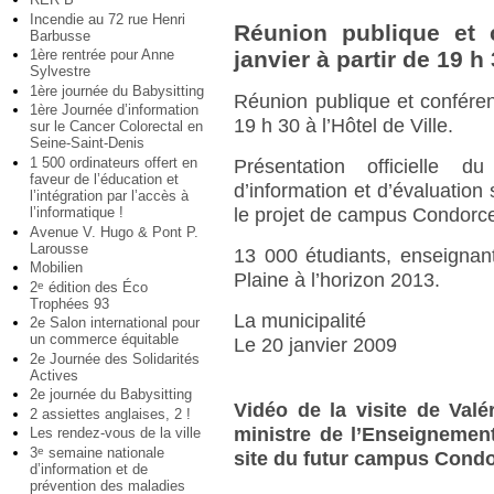
Incendie au 72 rue Henri
Réunion publique et 
Barbusse
1ère rentrée pour Anne
janvier à partir de 19 h 
Sylvestre
1ère journée du Babysitting
Réunion publique et conféren
1ère Journée d’information
19 h 30 à l’Hôtel de Ville.
sur le Cancer Colorectal en
Seine-Saint-Denis
1 500 ordinateurs offert en
Présentation officielle 
faveur de l’éducation et
d’information et d’évaluation s
l’intégration par l’accès à
l’informatique !
le projet de campus Condorce
Avenue V. Hugo & Pont P.
Larousse
13 000 étudiants, enseignan
Mobilien
Plaine à l’horizon 2013.
2
édition des Éco
e
Trophées 93
La municipalité
2e Salon international pour
un commerce équitable
Le 20 janvier 2009
2e Journée des Solidarités
Actives
2e journée du Babysitting
Vidéo de la visite de Valé
2 assiettes anglaises, 2 !
ministre de l’Enseignement
Les rendez-vous de la ville
3
semaine nationale
e
site du futur campus Condo
d’information et de
prévention des maladies