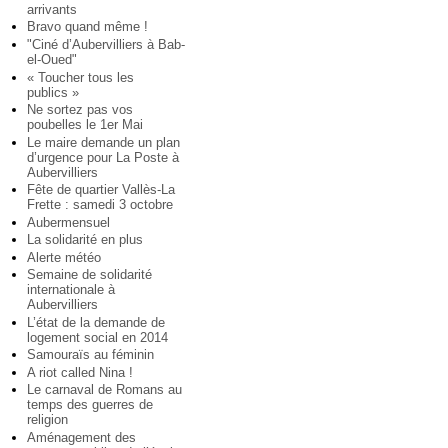
arrivants
Bravo quand même !
"Ciné d’Aubervilliers à Bab-
el-Oued"
« Toucher tous les
publics »
Ne sortez pas vos
poubelles le 1er Mai
Le maire demande un plan
d’urgence pour La Poste à
Aubervilliers
Fête de quartier Vallès-La
Frette : samedi 3 octobre
Aubermensuel
La solidarité en plus
Alerte météo
Semaine de solidarité
internationale à
Aubervilliers
L’état de la demande de
logement social en 2014
Samouraïs au féminin
A riot called Nina !
Le carnaval de Romans au
temps des guerres de
religion
Aménagement des