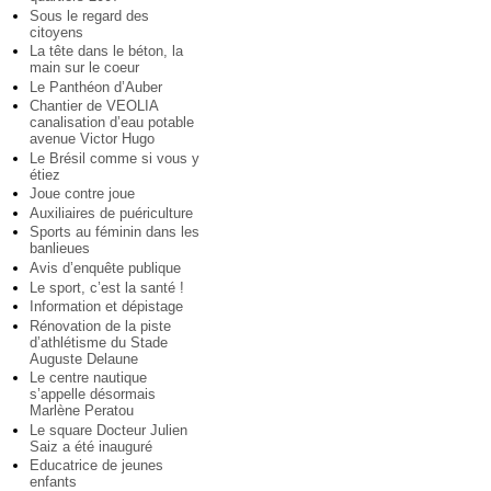
Sous le regard des
citoyens
La tête dans le béton, la
main sur le coeur
Le Panthéon d’Auber
Chantier de VEOLIA
canalisation d’eau potable
avenue Victor Hugo
Le Brésil comme si vous y
étiez
Joue contre joue
Auxiliaires de puériculture
Sports au féminin dans les
banlieues
Avis d’enquête publique
Le sport, c’est la santé !
Information et dépistage
Rénovation de la piste
d’athlétisme du Stade
Auguste Delaune
Le centre nautique
s’appelle désormais
Marlène Peratou
Le square Docteur Julien
Saiz a été inauguré
Educatrice de jeunes
enfants