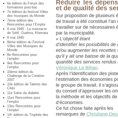
Réduire les dépens
6e édition du Forum des
et de qualité des se
formations post-bac
7e édition du festival Villes
Sur proposition de plusieurs 
des musiques du Monde
7ème édition des
de travail a été constitué l’an
Rencontres pour l’Emploi
travailler sur de nécessaires
8 mai 1945 : Le massacre
par la municipalité.
de Sétif, Guelma, Kherrata
8 mai 1945
«
L’objectif étant
8ème édition du Festival
d’identifier les possibilités d
Villes des Musiques du
et/ou augmenter les recettes
Monde
8e Rencontres pour
qu’il y ait une baisse de la qua
l’emploi
quantité des services rendus 
9es Rencontres pour
Véronique Le Bihan
.
l’emploi
10ème édition du
Après l’identification des pist
Challenge de la Création
l’estimation des économies po
2007
10e édition de Talents des
le groupe de travail, il s’agi
Cités
du conseil d’approuver les ori
11e Salon du diabète
la méthode et les objectifs de
11es Rencontres pour
l’emploi
d’économies.
13es Rencontres pour
Ce fut chose faite après les
l’emploi
remarques de
Christiane De
14
édition du Trophée des
e