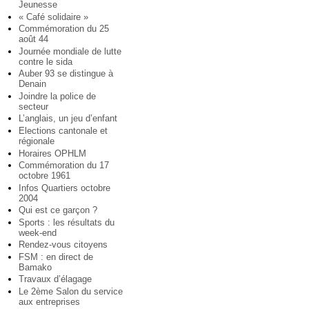
Jeunesse
« Café solidaire »
Commémoration du 25
août 44
Journée mondiale de lutte
contre le sida
Auber 93 se distingue à
Denain
Joindre la police de
secteur
L’anglais, un jeu d’enfant
Elections cantonale et
régionale
Horaires OPHLM
Commémoration du 17
octobre 1961
Infos Quartiers octobre
2004
Qui est ce garçon ?
Sports : les résultats du
week-end
Rendez-vous citoyens
FSM : en direct de
Bamako
Travaux d’élagage
Le 2ème Salon du service
aux entreprises