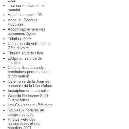
2011
Tout sur le bilan de mi-
mandat
Appel des appels 93
Appel du Secours
Populaire
Accompagnement des
personnes âgées
Téléthon 2006
Un bureau de vote pour la
Côte d’Ivoire
Thuram en direct live
L’Afpa au service de
l’emploi
Cristino Garcia Landy :
prochaines permanences
d’information
Cérémonie de la Journée
nationale de la Déportation
Inscription en maternelle
Wassila Redouane-Saïd-
Guerni forfait
Les Coulisses du Bâtiment
Nouveaux horaires au
centre nautique
Photos Fête des
associations et des
quartiers 2007