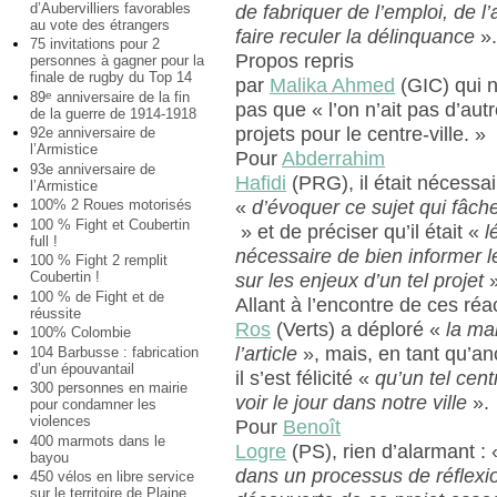
d’Aubervilliers favorables
de fabriquer de l’emploi, de l’
au vote des étrangers
faire reculer la délinquance
»
75 invitations pour 2
Propos repris
personnes à gagner pour la
finale de rugby du Top 14
par
Malika Ahmed
(GIC) qui 
89
anniversaire de la fin
e
pas que « l’on n’ait pas d’aut
de la guerre de 1914-1918
projets pour le centre-ville. »
92e anniversaire de
l’Armistice
Pour
Abderrahim
93e anniversaire de
Hafidi
(PRG), il était nécessai
l’Armistice
100% 2 Roues motorisés
«
d’évoquer ce sujet qui fâch
100 % Fight et Coubertin
» et de préciser qu’il était «
l
full !
nécessaire de bien informer l
100 % Fight 2 remplit
Coubertin !
sur les enjeux d’un tel projet
»
100 % de Fight et de
Allant à l’encontre de ces réa
réussite
Ros
(Verts) a déploré «
la ma
100% Colombie
l’article
», mais, en tant qu’an
104 Barbusse : fabrication
d’un épouvantail
il s’est félicité «
qu’un tel cent
300 personnes en mairie
voir le jour dans notre ville
».
pour condamner les
violences
Pour
Benoît
400 marmots dans le
Logre
(PS), rien d’alarmant :
bayou
dans un processus de réflexi
450 vélos en libre service
sur le territoire de Plaine