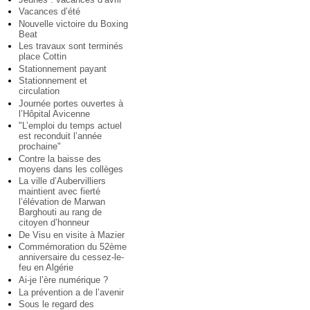
Vacances d’été
Nouvelle victoire du Boxing
Beat
Les travaux sont terminés
place Cottin
Stationnement payant
Stationnement et
circulation
Journée portes ouvertes à
l’Hôpital Avicenne
"L’emploi du temps actuel
est reconduit l’année
prochaine"
Contre la baisse des
moyens dans les collèges
La ville d’Aubervilliers
maintient avec fierté
l’élévation de Marwan
Barghouti au rang de
citoyen d’honneur
De Visu en visite à Mazier
Commémoration du 52ème
anniversaire du cessez-le-
feu en Algérie
Ai-je l’ère numérique ?
La prévention a de l’avenir
Sous le regard des