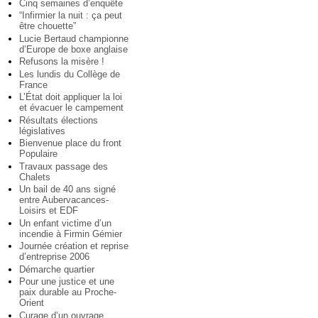
Cinq semaines d’enquête
“Infirmier la nuit : ça peut
être chouette”
Lucie Bertaud championne
d’Europe de boxe anglaise
Refusons la misère !
Les lundis du Collège de
France
L’État doit appliquer la loi
et évacuer le campement
Résultats élections
législatives
Bienvenue place du front
Populaire
Travaux passage des
Chalets
Un bail de 40 ans signé
entre Aubervacances-
Loisirs et EDF
Un enfant victime d’un
incendie à Firmin Gémier
Journée création et reprise
d’entreprise 2006
Démarche quartier
Pour une justice et une
paix durable au Proche-
Orient
Curage d’un ouvrage