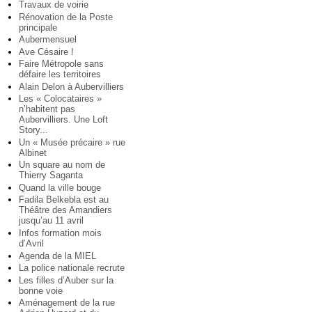
Travaux de voirie
Rénovation de la Poste
principale
Aubermensuel
Ave Césaire !
Faire Métropole sans
défaire les territoires
Alain Delon à Aubervilliers
Les « Colocataires »
n’habitent pas
Aubervilliers. Une Loft
Story...
Un « Musée précaire » rue
Albinet
Un square au nom de
Thierry Saganta
Quand la ville bouge
Fadila Belkebla est au
Théâtre des Amandiers
jusqu’au 11 avril
Infos formation mois
d’Avril
Agenda de la MIEL
La police nationale recrute
Les filles d’Auber sur la
bonne voie
Aménagement de la rue