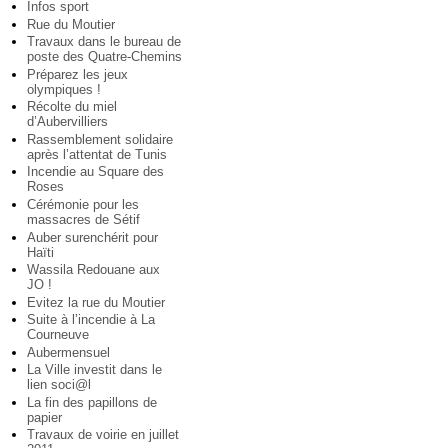
Infos sport
Rue du Moutier
Travaux dans le bureau de
poste des Quatre-Chemins
Préparez les jeux
olympiques !
Récolte du miel
d’Aubervilliers
Rassemblement solidaire
après l’attentat de Tunis
Incendie au Square des
Roses
Cérémonie pour les
massacres de Sétif
Auber surenchérit pour
Haïti
Wassila Redouane aux
JO !
Evitez la rue du Moutier
Suite à l’incendie à La
Courneuve
Aubermensuel
La Ville investit dans le
lien soci@l
La fin des papillons de
papier
Travaux de voirie en juillet