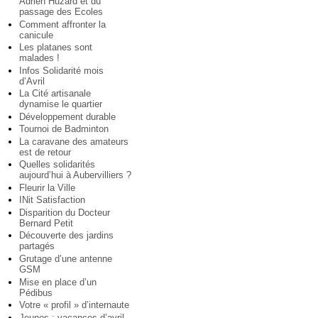
Adrien Huzard et du
passage des Ecoles
Comment affronter la
canicule
Les platanes sont
malades !
Infos Solidarité mois
d’Avril
La Cité artisanale
dynamise le quartier
Développement durable
Tournoi de Badminton
La caravane des amateurs
est de retour
Quelles solidarités
aujourd’hui à Aubervilliers ?
Fleurir la Ville
INit Satisfaction
Disparition du Docteur
Bernard Petit
Découverte des jardins
partagés
Grutage d’une antenne
GSM
Mise en place d’un
Pédibus
Votre « profil » d’internaute
Jeunes : vacances d’avril