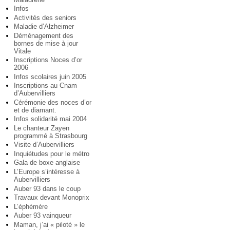
Infos
Activités des seniors
Maladie d’Alzheimer
Déménagement des
bornes de mise à jour
Vitale
Inscriptions Noces d’or
2006
Infos scolaires juin 2005
Inscriptions au Cnam
d’Aubervilliers
Cérémonie des noces d’or
et de diamant.
Infos solidarité mai 2004
Le chanteur Zayen
programmé à Strasbourg
Visite d’Aubervilliers
Inquiétudes pour le métro
Gala de boxe anglaise
L’Europe s’intéresse à
Aubervilliers
Auber 93 dans le coup
Travaux devant Monoprix
L’éphémère
Auber 93 vainqueur
Maman, j’ai « piloté » le