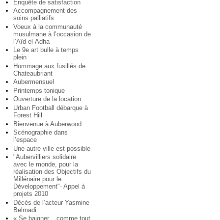
Enquête de satisfaction
Accompagnement des
soins palliatifs
Voeux à la communauté
musulmane à l’occasion de
l’Aïd-el-Adha
Le 9e art bulle à temps
plein
Hommage aux fusillés de
Chateaubriant
Aubermensuel
Printemps tonique
Ouverture de la location
Urban Football débarque à
Forest Hill
Bienvenue à Auberwood
Scénographie dans
l’espace
Une autre ville est possible
"Aubervilliers solidaire
avec le monde, pour la
réalisation des Objectifs du
Millénaire pour le
Développement"- Appel à
projets 2010
Décès de l’acteur Yasmine
Belmadi
« Se baigner... comme tout