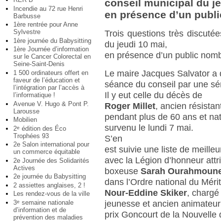
conseil municipal du je
Incendie au 72 rue Henri
en présence d’un publ
Barbusse
1ère rentrée pour Anne
Sylvestre
Trois questions très discuté
1ère journée du Babysitting
du jeudi 10 mai,
1ère Journée d’information
en présence d’un public nom
sur le Cancer Colorectal en
Seine-Saint-Denis
Le maire Jacques Salvator a 
1 500 ordinateurs offert en
faveur de l’éducation et
séance du conseil par une sé
l’intégration par l’accès à
Il y eut celle du décès de
l’informatique !
Avenue V. Hugo & Pont P.
Roger Millet
, ancien résista
Larousse
pendant plus de 60 ans et nati
Mobilien
survenu le lundi 7 mai.
2
édition des Éco
e
Trophées 93
S’en
2e Salon international pour
est suivie une liste de meille
un commerce équitable
avec la Légion d’honneur attr
2e Journée des Solidarités
Actives
boxeuse
Sarah Ourahmoun
2e journée du Babysitting
dans l’Ordre national du Méri
2 assiettes anglaises, 2 !
Nour-Eddine Skiker
, chargé
Les rendez-vous de la ville
3
semaine nationale
e
jeunesse et ancien animateur 
d’information et de
prix Goncourt de la Nouvelle
prévention des maladies