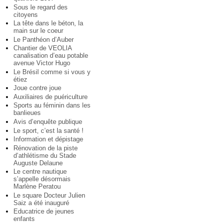
Sous le regard des
citoyens
La tête dans le béton, la
main sur le coeur
Le Panthéon d’Auber
Chantier de VEOLIA
canalisation d’eau potable
avenue Victor Hugo
Le Brésil comme si vous y
étiez
Joue contre joue
Auxiliaires de puériculture
Sports au féminin dans les
banlieues
Avis d’enquête publique
Le sport, c’est la santé !
Information et dépistage
Rénovation de la piste
d’athlétisme du Stade
Auguste Delaune
Le centre nautique
s’appelle désormais
Marlène Peratou
Le square Docteur Julien
Saiz a été inauguré
Educatrice de jeunes
enfants