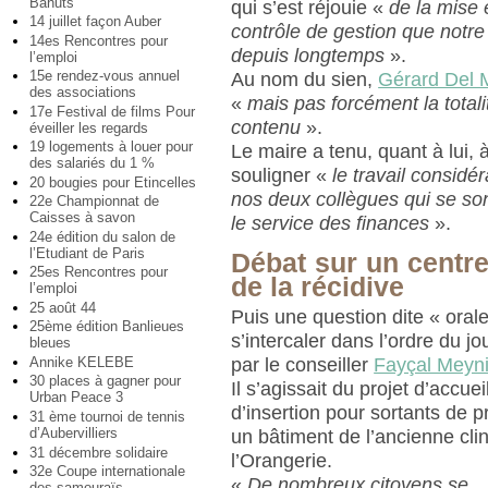
Bahuts
qui s’est réjouie «
de la mise 
14 juillet façon Auber
contrôle de gestion que notre
14es Rencontres pour
depuis longtemps
».
l’emploi
15e rendez-vous annuel
Au nom du sien,
Gérard Del 
des associations
«
mais pas forcément la totali
17e Festival de films Pour
contenu
».
éveiller les regards
19 logements à louer pour
Le maire a tenu, quant à lui, 
des salariés du 1 %
souligner «
le travail consid
20 bougies pour Etincelles
nos deux collègues qui se so
22e Championnat de
Caisses à savon
le service des finances
».
24e édition du salon de
l’Etudiant de Paris
Débat sur un centre 
25es Rencontres pour
de la récidive
l’emploi
25 août 44
Puis une question dite « oral
25ème édition Banlieues
s’intercaler dans l’ordre du j
bleues
Annike KELEBE
par le conseiller
Fayçal Meyn
30 places à gagner pour
Il s’agissait du projet d’accue
Urban Peace 3
d’insertion pour sortants de 
31 ème tournoi de tennis
d’Aubervilliers
un bâtiment de l’ancienne cli
31 décembre solidaire
l’Orangerie.
32e Coupe internationale
«
De nombreux citoyens se
des samouraïs