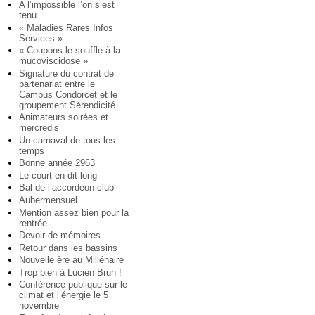
A l’impossible l’on s’est
tenu
« Maladies Rares Infos
Services »
« Coupons le souffle à la
mucoviscidose »
Signature du contrat de
partenariat entre le
Campus Condorcet et le
groupement Sérendicité
Animateurs soirées et
mercredis
Un carnaval de tous les
temps
Bonne année 2963
Le court en dit long
Bal de l’accordéon club
Aubermensuel
Mention assez bien pour la
rentrée
Devoir de mémoires
Retour dans les bassins
Nouvelle ère au Millénaire
Trop bien à Lucien Brun !
Conférence publique sur le
climat et l’énergie le 5
novembre