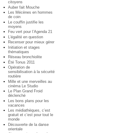
citoyens
Auber fait Mouche
Les Mécènes en hommes
de coin
Le couffin justifie les
moyens
Feu vert pour l’Agenda 21
L’égalité en question
Recenser pour mieux gérer
Initiation et stages
thématiques
Réseau bronchiolite
Été Tonus 2011
Opération de
sensibilisation à la sécurité
routière
Mille et une merveilles au
cinéma Le Studio
Le Plan Grand Froid
déclenché
Les bons plans pour les
vacances
Les médiathèques, c’est
gratuit et c’est pour tout le
monde
Découverte de la danse
orientale