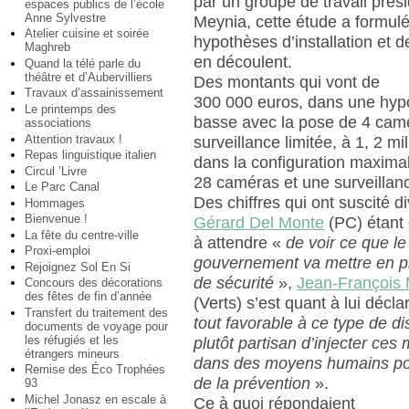
par un groupe de travail prés
espaces publics de l’école
Anne Sylvestre
Meynia, cette étude a formul
Atelier cuisine et soirée
hypothèses d’installation et d
Maghreb
en découlent.
Quand la télé parle du
théâtre et d’Aubervilliers
Des montants qui vont de
Travaux d’assainissement
300 000 euros, dans une hyp
Le printemps des
basse avec la pose de 4 cam
associations
Attention travaux !
surveillance limitée, à 1, 2 mi
Repas linguistique italien
dans la configuration maximal
Circul ’Livre
28 caméras et une surveillan
Le Parc Canal
Des chiffres qui ont suscité d
Hommages
Bienvenue !
Gérard Del Monte
(PC) étant 
La fête du centre-ville
à attendre «
de voir ce que l
Proxi-emploi
gouvernement va mettre en p
Rejoignez Sol En Si
de sécurité
»,
Jean-François
Concours des décorations
des fêtes de fin d’année
(Verts) s’est quant à lui décl
Transfert du traitement des
tout favorable à ce type de dis
documents de voyage pour
les réfugiés et les
plutôt partisan d’injecter ces
étrangers mineurs
dans des moyens humains p
Remise des Éco Trophées
de la prévention
».
93
Michel Jonasz en escale à
Ce à quoi répondaient