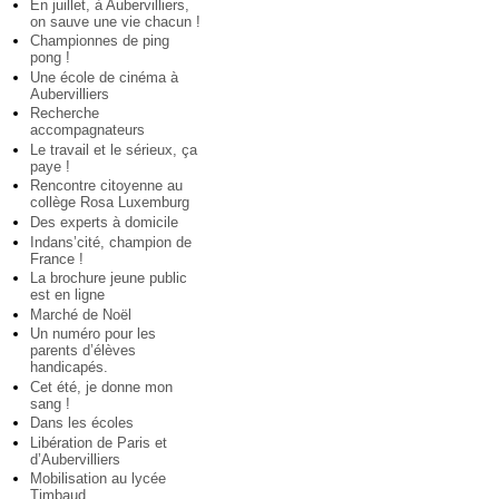
En juillet, à Aubervilliers,
on sauve une vie chacun !
Championnes de ping
pong !
Une école de cinéma à
Aubervilliers
Recherche
accompagnateurs
Le travail et le sérieux, ça
paye !
Rencontre citoyenne au
collège Rosa Luxemburg
Des experts à domicile
Indans’cité, champion de
France !
La brochure jeune public
est en ligne
Marché de Noël
Un numéro pour les
parents d’élèves
handicapés.
Cet été, je donne mon
sang !
Dans les écoles
Libération de Paris et
d’Aubervilliers
Mobilisation au lycée
Timbaud