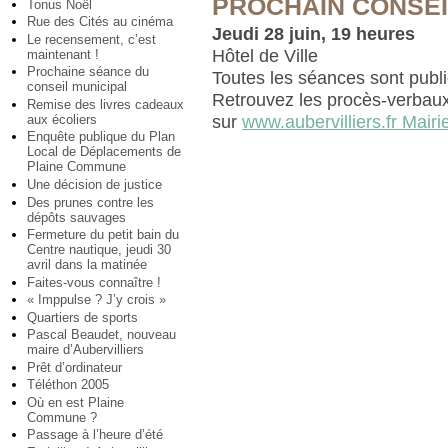
PROCHAIN CONSEI
Tonus Noël
Rue des Cités au cinéma
Jeudi 28 juin, 19 heures
Le recensement, c’est
Hôtel de Ville
maintenant !
Prochaine séance du
Toutes les séances sont publ
conseil municipal
Retrouvez les procès-verbaux
Remise des livres cadeaux
aux écoliers
sur
www.aubervilliers.fr Mairi
Enquête publique du Plan
Local de Déplacements de
Plaine Commune
Une décision de justice
Des prunes contre les
dépôts sauvages
Fermeture du petit bain du
Centre nautique, jeudi 30
avril dans la matinée
Faites-vous connaître !
« Imppulse ? J’y crois »
Quartiers de sports
Pascal Beaudet, nouveau
maire d’Aubervilliers
Prêt d’ordinateur
Téléthon 2005
Où en est Plaine
Commune ?
Passage à l’heure d’été