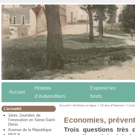
Histoire
Explorer les
Accueil
d’Aubervilliers
fonds
Accueil
>
Archives en ligne
>
10 ans d’Internet
>
L’act
L’actualité
1ères Journées de
Economies, préventi
l’innovation en Seine-Saint-
Denis
Trois questions très 
Avenue de la République
RER B