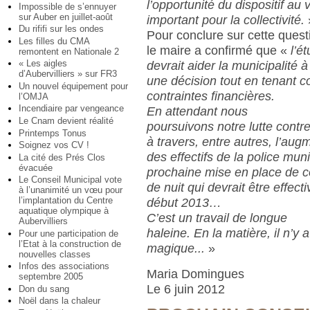
l’opportunité du dispositif au 
Impossible de s’ennuyer
sur Auber en juillet-août
important pour la collectivité.
Du rififi sur les ondes
Pour conclure sur cette quest
Les filles du CMA
le maire a confirmé que «
l’é
remontent en Nationale 2
« Les aigles
devrait aider la municipalité 
d’Aubervilliers » sur FR3
une décision tout en tenant 
Un nouvel équipement pour
contraintes financières.
l’OMJA
Incendiaire par vengeance
En attendant nous
Le Cnam devient réalité
poursuivons notre lutte contre 
Printemps Tonus
à travers, entre autres, l’aug
Soignez vos CV !
des effectifs de la police muni
La cité des Prés Clos
évacuée
prochaine mise en place de 
Le Conseil Municipal vote
de nuit qui devrait être effecti
à l’unanimité un vœu pour
l’implantation du Centre
début 2013…
aquatique olympique à
C’est un travail de longue
Aubervilliers
haleine. En la matière, il n’y
Pour une participation de
l’Etat à la construction de
magique...
»
nouvelles classes
Infos des associations
Maria Domingues
septembre 2005
Le 6 juin 2012
Don du sang
Noël dans la chaleur