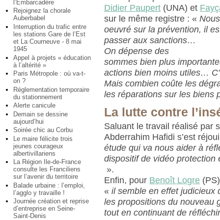
l’Embarcadère
Didier Paupert
(UNA) et
Fayç
Rejoignez la chorale
sur le même registre : «
Nous
Auberbabel
Interruption du trafic entre
oeuvré sur la prévention, il e
les stations Gare de l’Est
passer aux sanctions…
et La Courneuve - 8 mai
1945
On dépense des
Appel à projets « éducation
sommes bien plus importante
à l’altérité »
actions bien moins utiles… C’
Paris Métropole : où va-t-
on ?
Mais combien coûte les dégra
Réglementation temporaire
les réparations sur les biens
du stationnement
Alerte canicule
La lutte contre l’ins
Demain se dessine
aujourd’hui
Saluant le travail réalisé par 
Soirée chic au Corbu
Abderrahim Hafidi s’est réjou
Le maire félicite trois
jeunes courageux
étude qui va nous aider à réfl
albertivillariens
dispositif de vidéo protection e
La Région Ile-de-France
».
consulte les Franciliens
sur l’avenir du territoire
Enfin, pour
Benoît Logre
(PS)
Balade urbaine : l’emploi,
«
il semble en effet judicieux 
l’agglo y travaille !
les propositions du nouveau
Journée création et reprise
d’entreprise en Seine-
tout en continuant de réfléchi
Saint-Denis