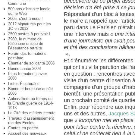
découverte de ce projet assoc
Commune
décision n’a été prise à ce jou
500 ans d’histoire locale
sur le Web
Répondant d’un bloc à toutes 
2005, c’est à nous !
le maire a rappelé que l’articl
2012 signatures pour les
paru dans Le Parisien n’était
JO en 2012
une interview mais «
une inte
2500 postes à pourvoir !
3960, le numéro de
d’une journaliste qui avait po
téléphone unique de
et tiré des conclusions hâtive
l’Assurance retraite
».
Forum des formations
post-bac
Et d’énumérer les différentes i
Chantier de solidarité 2008
qui ont suivi la parution de l’ar
Bonne année 2008
en question : rencontres avec
Infos formation janvier
2008
visite d’un centre d’insertion
Listes Électorales
compagnie d’un groupe d’habi
Bonne et heureuse année
bientôt, une présentation pub
2005
Aubervilliers au temps de
un prochain comité de quartie
la Grande guerre de 1914-
Enfin, pour répondre aux inq
1918
uns et des autres,
Jacques Sa
La Cité des métiers recrute
Travaux d’assainissement
que «
lorsqu’on met en place 
rue des Ecoles
pour lutter contre la récidive, 
Contes en portée
celui-ci ne coûterait rien à la V
Accueil des nouveaux