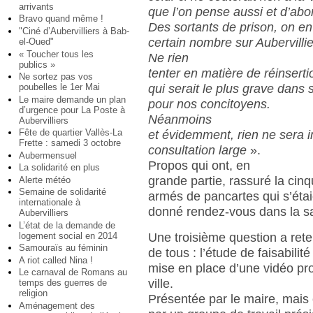
arrivants
que l’on pense aussi et d’abo
Bravo quand même !
Des sortants de prison, on en
"Ciné d’Aubervilliers à Bab-
certain nombre sur Aubervillie
el-Oued"
« Toucher tous les
Ne rien
publics »
tenter en matière de réinserti
Ne sortez pas vos
poubelles le 1er Mai
qui serait le plus grave dan
Le maire demande un plan
pour nos concitoyens.
d’urgence pour La Poste à
Néanmoins
Aubervilliers
Fête de quartier Vallès-La
et évidemment, rien ne sera
Frette : samedi 3 octobre
consultation large
».
Aubermensuel
Propos qui ont, en
La solidarité en plus
grande partie, rassuré la cin
Alerte météo
Semaine de solidarité
armés de pancartes qui s’étai
internationale à
donné rendez-vous dans la sa
Aubervilliers
L’état de la demande de
logement social en 2014
Une troisième question a reten
Samouraïs au féminin
de tous : l’étude de faisabilité
A riot called Nina !
mise en place d’une vidéo pro
Le carnaval de Romans au
ville.
temps des guerres de
religion
Présentée par le maire, mais
Aménagement des