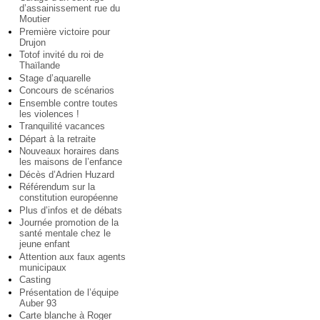
d’assainissement rue du
Moutier
Première victoire pour
Drujon
Totof invité du roi de
Thaïlande
Stage d’aquarelle
Concours de scénarios
Ensemble contre toutes
les violences !
Tranquilité vacances
Départ à la retraite
Nouveaux horaires dans
les maisons de l’enfance
Décès d’Adrien Huzard
Référendum sur la
constitution européenne
Plus d’infos et de débats
Journée promotion de la
santé mentale chez le
jeune enfant
Attention aux faux agents
municipaux
Casting
Présentation de l’équipe
Auber 93
Carte blanche à Roger