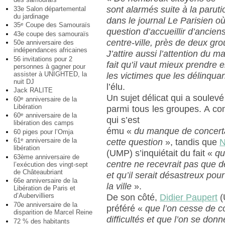
sont alarmés suite à la parutio
33e Salon départemental
du jardinage
dans le journal Le Parisien où 
35
Coupe des Samouraïs
e
question d’accueillir d’ancie
43e coupe des samouraïs
centre-ville, près de deux gro
50e anniversaire des
indépendances africaines
J’attire aussi l’attention du ma
56 invitations pour 2
fait qu’il vaut mieux prendre
personnes à gagner pour
assister à UNIGHTED, la
les victimes que les délinqua
nuit DJ
l’élu.
Jack RALITE
Un sujet délicat qui a soulev
60
anniversaire de la
e
Libération
parmi tous les groupes. A 
60
anniversaire de la
e
qui s’est
libération des camps
ému «
du manque de concerta
60 piges pour l’Omja
61
anniversaire de la
e
cette question
», tandis que
N
libération
(UMP) s’inquiétait du fait «
qu
63ème anniversaire de
centre ne recevrait pas que de
l’exécution des vingt-sept
de Châteaubriant
et qu’il serait désastreux pour
66e anniversaire de la
la ville
».
Libération de Paris et
d’Aubervilliers
De son côté,
Didier Paupert
(
70e anniversaire de la
préféré «
que l’on cesse de c
disparition de Marcel Reine
difficultés et que l’on se don
72 % des habitants