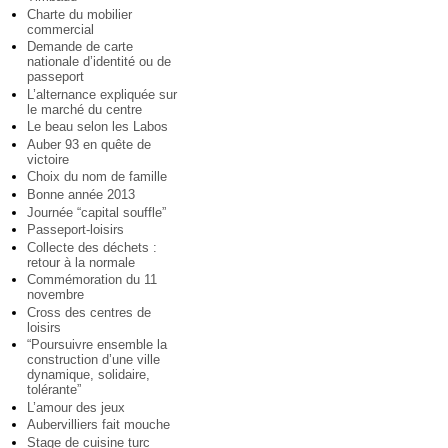
Charte du mobilier
commercial
Demande de carte
nationale d’identité ou de
passeport
L’alternance expliquée sur
le marché du centre
Le beau selon les Labos
Auber 93 en quête de
victoire
Choix du nom de famille
Bonne année 2013
Journée “capital souffle”
Passeport-loisirs
Collecte des déchets :
retour à la normale
Commémoration du 11
novembre
Cross des centres de
loisirs
“Poursuivre ensemble la
construction d’une ville
dynamique, solidaire,
tolérante”
L’amour des jeux
Aubervilliers fait mouche
Stage de cuisine turc