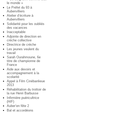
le monde »
Le Préfet du 93 à
Aubervilliers
Atelier d’écriture à
Aubervilliers
Solidarité pour les oubliés
des vacances
Inacceptable
Adjointe de direction en
crèche collective
Directrice de crèche
Les jeunes veulent du
travail
Sarah Ourahmoune, 6e
titre de championne de
France
Aide aux devoirs et
accompagnement à la
scolarité
Appel à Film Cinébanlieue
2013
Réhabilitation du trottoir de
la rue Henri Barbusse
Infirmière puéricultrice
(H/F)
Auber’en fête 2
Bal et accordéons