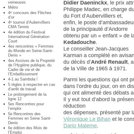
Didier Daeninckx
, le prix at
veineuses
Métro
Philippe Madec, en charge 
4
concours des Flèches
e
du Fort d’Aubervilliers et,
d’or
enfin, le poste d’ambassadeur
4
tournoi d’Aubervilliers
e
CMA Tennis
de la principauté d’Andorre
4e édition du Festival
obtenu par un « enfant » de la
International Génération
Court
Kedadouche
.
4es rencontres « Femmes
Le conseiller Jean-Jacques
du Monde en Seine-Saint-
Karman a complété en avisan
Denis »
4es Assises de la Propreté
du décès d’
André Renault
, 
de l’Hygiène publique, du
de la Ville de 1965 à 1971.
Cadre de vie et de
l’Embellissement
Parmi les questions qui ont pri
4-1 au Sambola !
5 règles à respecter en cas
dans l’ordre du jour, on en dis
d’arrêt de travail
qui ont alimenté des débats 
Le prolongement de la
Il y eut tout d’abord la prése
ligne 12
5es Rencontres pour
réduction
l’emploi
des dépenses, présenté par l
5e Rencontres des
Femmes en Seine Saint-
Véronique Le Bihan
et le cons
Denis
Dario Maleme
.
6e édition des Mois de
l’Emploi