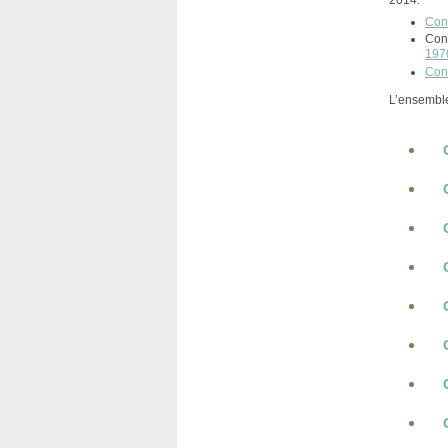
2014.
Cons
Cons
197
Cons
L’ensemble