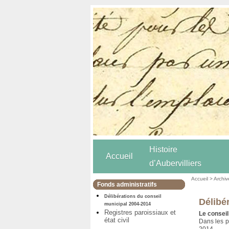
Histoire
Accueil
d’Aubervilliers
Accueil
>
Archiv
Fonds administratifs
Délibérations du conseil
Délibé
municipal 2004-2014
Registres paroissiaux et
Le conseil
état civil
Dans les p