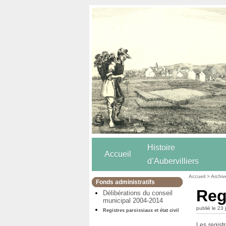
Histoire
Accueil
d’Aubervilliers
Accueil
>
Archiv
Fonds administratifs
Regi
Délibérations du conseil
municipal 2004-2014
publié le 23
Registres paroissiaux et état civil
Les regist