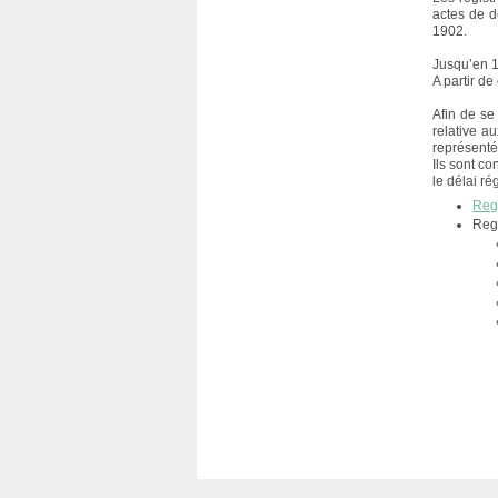
actes de d
1902.
Jusqu’en 1
A partir de
Afin de se
relative a
représenté
Ils sont c
le délai r
Regi
Regi