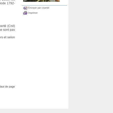
riode 1792-
Envoyer par courriel
Imprimer
erté (Cnil)
ne sont pas
rs et selon
aut de page