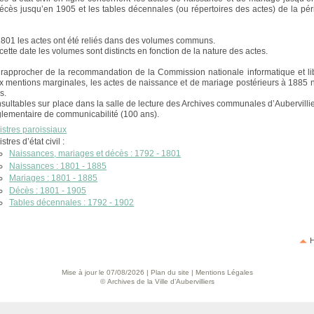
écès jusqu’en 1905 et les tables décennales (ou répertoires des actes) de la pé
801 les actes ont été reliés dans des volumes communs.
 cette date les volumes sont distincts en fonction de la nature des actes.
 rapprocher de la recommandation de la Commission nationale informatique et lib
ux mentions marginales, les actes de naissance et de mariage postérieurs à 1885 
s.
onsultables sur place dans la salle de lecture des Archives communales d’Aubervillie
églementaire de communicabilité (100 ans).
stres paroissiaux
stres d’état civil :
Naissances, mariages et décès : 1792 - 1801
Naissances : 1801 - 1885
Mariages : 1801 - 1885
Décès : 1801 - 1905
Tables décennales : 1792 - 1902
H
Mise à jour le 07/08/2026 |
Plan du site
|
Mentions Légales
© Archives de la Ville d’Aubervilliers