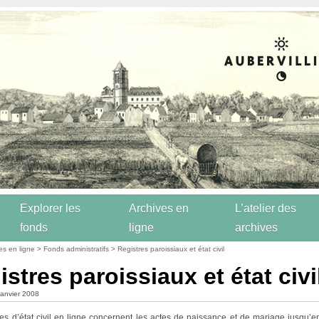
Explorer les
Archives en
L’atelier des
fonds
ligne
archives
es en ligne
>
Fonds administratifs
> Registres paroissiaux et état civil
stres paroissiaux et état civi
 janvier 2008
res d’état civil en ligne concernent les actes de naissance et de mariage jusqu’e