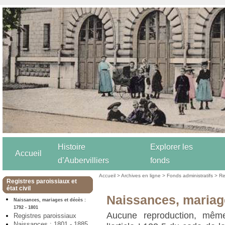
Histoire
Explorer les
Accueil
d’Aubervilliers
fonds
Accueil
>
Archives en ligne
>
Fonds administratifs
>
Re
Registres paroissiaux et
état civil
Naissances, mariage
Naissances, mariages et décès :
1792 - 1801
Aucune reproduction, même
Registres paroissiaux
Naissances : 1801 - 1885