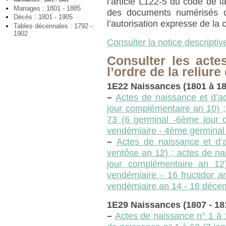
l’article L122-5 du code de la
Naissances : 1801 - 1885
Mariages : 1801 - 1885
des documents numérisés q
Décès : 1801 - 1905
l’autorisation expresse de la
Tables décennales : 1792 -
1902
Consulter la notice descriptiv
Consulter les acte
l’ordre de la reliure
1E22 Naissances (1801 à 18
–
Actes de naissance et d’a
jour complémentaire an 10) ;
73 (6 germinal -6ème jour 
vendémiaire - 4ème germinal 
–
Actes de naissance et d’
ventôse an 12) ; actes de n
jour complémentaire an 12
vendémiaire - 16 fructidor 
vendémiaire an 14 - 18 déce
1E29 Naissances (1807 - 18
–
Actes de naissance n° 1 à 