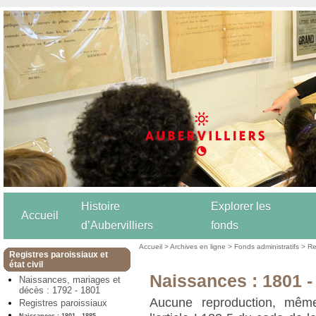
Histoire
Explorer les
Accueil
d’Aubervilliers
fonds
Accueil
>
Archives en ligne
>
Fonds administratifs
>
Re
Registres paroissiaux et
état civil
Naissances : 1801 -
Naissances, mariages et
décès : 1792 - 1801
Aucune reproduction, même
Registres paroissiaux