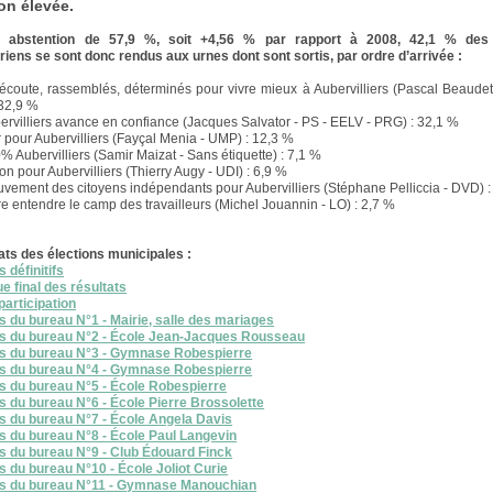
on élevée.
 abstention de 57,9 %, soit +4,56 % par rapport à 2008, 42,1 % des 
lariens se sont donc rendus aux urnes dont sont sortis, par ordre d’arrivée :
’écoute, rassemblés, déterminés pour vivre mieux à Aubervilliers (Pascal Beaudet
32,9 %
ervilliers avance en confiance (Jacques Salvator - PS - EELV - PRG) : 32,1 %
r pour Aubervilliers (Fayçal Menia - UMP) : 12,3 %
% Aubervilliers (Samir Maizat - Sans étiquette) : 7,1 %
on pour Aubervilliers (Thierry Augy - UDI) : 6,9 %
vement des citoyens indépendants pour Aubervilliers (Stéphane Pelliccia - DVD) :
re entendre le camp des travailleurs (Michel Jouannin - LO) : 2,7 %
ats des élections municipales :
 définitifs
e final des résultats
participation
s du bureau N°1 - Mairie, salle des mariages
ts du bureau N°2 - École Jean-Jacques Rousseau
ts du bureau N°3 - Gymnase Robespierre
ts du bureau N°4 - Gymnase Robespierre
s du bureau N°5 - École Robespierre
s du bureau N°6 - École Pierre Brossolette
s du bureau N°7 - École Angela Davis
s du bureau N°8 - École Paul Langevin
s du bureau N°9 - Club Édouard Finck
s du bureau N°10 - École Joliot Curie
ts du bureau N°11 - Gymnase Manouchian