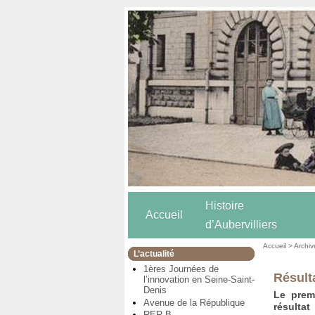
Histoire
Accueil
d’Aubervilliers
Accueil
>
Archiv
L’actualité
1ères Journées de
Résult
l’innovation en Seine-Saint-
Denis
Le premi
Avenue de la République
résulta
RER B