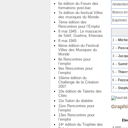
6e édition du Forum des
Abstentio
formations post-bac
Blancs et 
7e édition du festival Villes
des musiques du Monde
Exprimés
7ème édition des
Rencontres pour l’Emploi
8 mai 1945 : Le massacre
de Sétif, Guelma, Kherrata
1 –
Miche
8 mai 1945
8ème édition du Festival
2 –
Pasc
Villes des Musiques du
Monde
3 –
Jacq
8e Rencontres pour
l’emploi
4 –
Samir
9es Rencontres pour
5 –
Thier
l’emploi
10ème édition du
6 –
Fayça
Challenge de la Création
2007
7 –
Steph
10e édition de Talents des
Cités
11e Salon du diabète
11es Rencontres pour
Graphi
l’emploi
13es Rencontres pour
l’emploi
Ele
14
édition du Trophée des
e
4,000