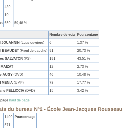
439
10
ns
659
59,48 %
Nombre de voix
Pourcentage
l JOUANNIN
(Lutte ouvrière)
6
1,37 %
al BEAUDET
(Front de gauche)
91
20,73 %
ues SALVATOR
(PS)
191
43,51 %
 MAIZAT
12
2,73 %
ry AUGY
(DVD)
46
10,48 %
l MENIA
(UMP)
78
17,77 %
ane PELLICCIA
(DVD)
15
3,42 %
haut de page
ats du bureau N°2 - École Jean-Jacques Rousseau
1409
Pourcentage
571