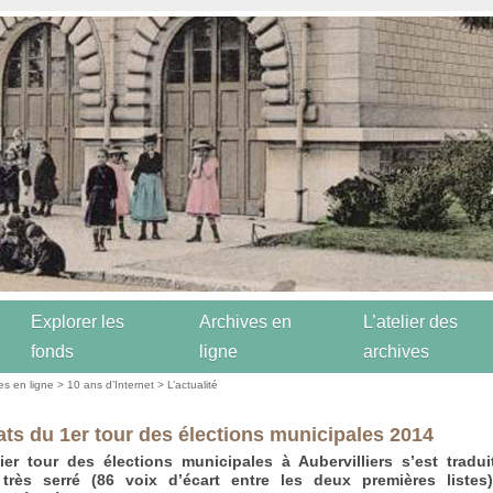
Explorer les
Archives en
L’atelier des
fonds
ligne
archives
es en ligne
>
10 ans d’Internet
>
L’actualité
ats du 1er tour des élections municipales 2014
er tour des élections municipales à Aubervilliers s’est tradu
t très serré (86 voix d’écart entre les deux premières listes