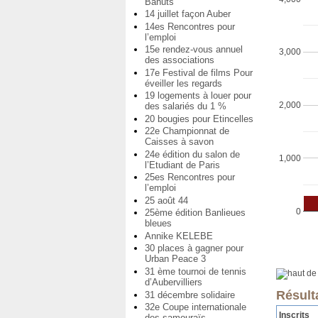
Bahuts
14 juillet façon Auber
14es Rencontres pour
l’emploi
15e rendez-vous annuel
3,000
des associations
17e Festival de films Pour
éveiller les regards
19 logements à louer pour
2,000
des salariés du 1 %
20 bougies pour Etincelles
22e Championnat de
Caisses à savon
24e édition du salon de
1,000
l’Etudiant de Paris
25es Rencontres pour
l’emploi
25 août 44
0
25ème édition Banlieues
bleues
Annike KELEBE
30 places à gagner pour
Urban Peace 3
31 ème tournoi de tennis
d’Aubervilliers
Résult
31 décembre solidaire
32e Coupe internationale
Inscrits
des samouraïs