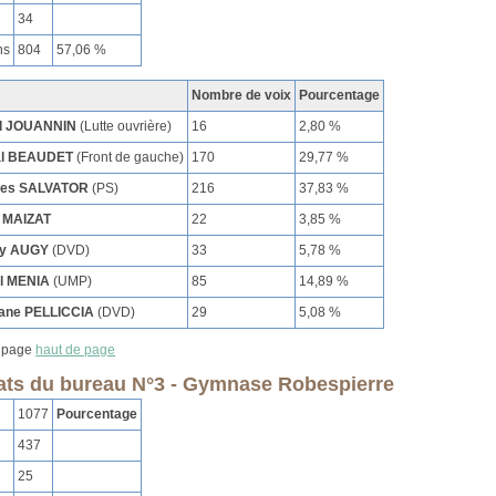
34
ns
804
57,06 %
Nombre de voix
Pourcentage
l JOUANNIN
(Lutte ouvrière)
16
2,80 %
al BEAUDET
(Front de gauche)
170
29,77 %
ues SALVATOR
(PS)
216
37,83 %
 MAIZAT
22
3,85 %
ry AUGY
(DVD)
33
5,78 %
l MENIA
(UMP)
85
14,89 %
ane PELLICCIA
(DVD)
29
5,08 %
haut de page
ats du bureau N°3 - Gymnase Robespierre
1077
Pourcentage
437
25