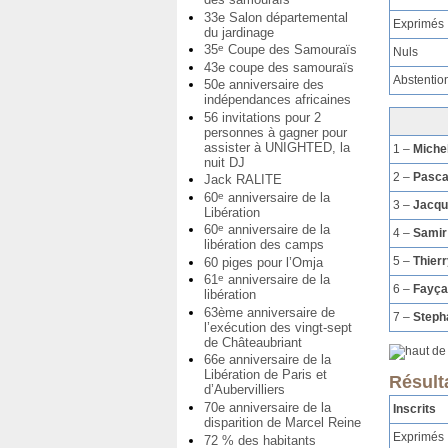
33e Salon départemental
Exprimés
du jardinage
35
Coupe des Samouraïs
e
Nuls
43e coupe des samouraïs
Abstentio
50e anniversaire des
indépendances africaines
56 invitations pour 2
personnes à gagner pour
assister à UNIGHTED, la
1 –
Miche
nuit DJ
2 –
Pasc
Jack RALITE
60
anniversaire de la
e
3 –
Jacq
Libération
60
anniversaire de la
e
4 –
Samir
libération des camps
5 –
Thier
60 piges pour l’Omja
61
anniversaire de la
e
6 –
Fayça
libération
63ème anniversaire de
7 –
Steph
l’exécution des vingt-sept
de Châteaubriant
66e anniversaire de la
Libération de Paris et
Résult
d’Aubervilliers
70e anniversaire de la
Inscrits
disparition de Marcel Reine
Exprimés
72 % des habitants