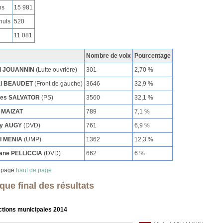
ns
15 981
nuls
520
11 081
Nombre de voix
Pourcentage
l JOUANNIN
(Lutte ouvrière)
301
2,70 %
al BEAUDET
(Front de gauche)
3646
32,9 %
ues SALVATOR
(PS)
3560
32,1 %
 MAIZAT
789
7,1 %
ry AUGY
(DVD)
761
6,9 %
l MENIA
(UMP)
1362
12,3 %
ane PELLICCIA
(DVD)
662
6 %
haut de page
que final des résultats
ctions municipales 2014