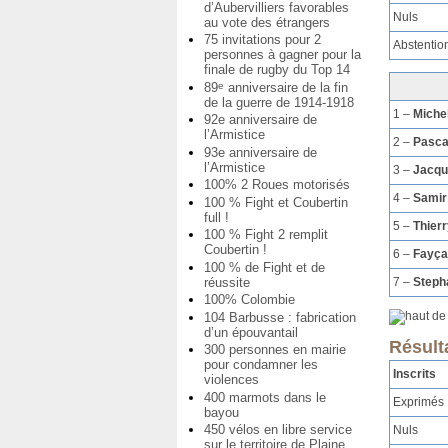
d’Aubervilliers favorables
Nuls
au vote des étrangers
75 invitations pour 2
Abstentio
personnes à gagner pour la
finale de rugby du Top 14
89
anniversaire de la fin
e
de la guerre de 1914-1918
1 –
Miche
92e anniversaire de
l’Armistice
2 –
Pasc
93e anniversaire de
l’Armistice
3 –
Jacq
100% 2 Roues motorisés
4 –
Samir
100 % Fight et Coubertin
full !
5 –
Thier
100 % Fight 2 remplit
Coubertin !
6 –
Fayça
100 % de Fight et de
réussite
7 –
Steph
100% Colombie
104 Barbusse : fabrication
d’un épouvantail
Résult
300 personnes en mairie
pour condamner les
Inscrits
violences
400 marmots dans le
Exprimés
bayou
450 vélos en libre service
Nuls
sur le territoire de Plaine