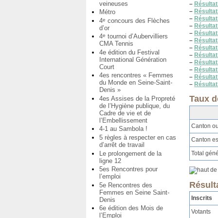
veineuses
–
Résultat
–
Résultat
Métro
–
Résultat
4
concours des Flèches
e
–
Résultat
d’or
–
Résultat
4
tournoi d’Aubervilliers
e
–
Résulta
CMA Tennis
–
Résultat
4e édition du Festival
–
Résultat
International Génération
–
Résultat
Court
–
Résultat
4es rencontres « Femmes
–
Résultat
du Monde en Seine-Saint-
–
Résultat
Denis »
Taux d
4es Assises de la Propreté
de l’Hygiène publique, du
Cadre de vie et de
l’Embellissement
Canton ou
4-1 au Sambola !
5 règles à respecter en cas
Canton es
d’arrêt de travail
Le prolongement de la
Total géné
ligne 12
5es Rencontres pour
l’emploi
Résulta
5e Rencontres des
Femmes en Seine Saint-
Inscrits
Denis
6e édition des Mois de
Votants
l’Emploi