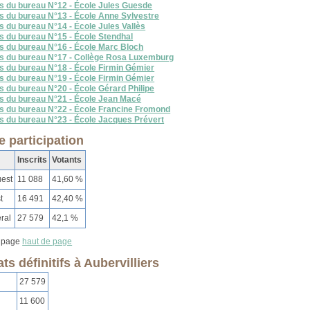
s du bureau N°12 - École Jules Guesde
s du bureau N°13 - École Anne Sylvestre
s du bureau N°14 - École Jules Vallès
s du bureau N°15 - École Stendhal
s du bureau N°16 - École Marc Bloch
ts du bureau N°17 - Collège Rosa Luxemburg
s du bureau N°18 - École Firmin Gémier
s du bureau N°19 - École Firmin Gémier
s du bureau N°20 - École Gérard Philipe
s du bureau N°21 - École Jean Macé
s du bureau N°22 - École Francine Fromond
s du bureau N°23 - École Jacques Prévert
e participation
Inscrits
Votants
est
11 088
41,60 %
t
16 491
42,40 %
ral
27 579
42,1 %
haut de page
ts définitifs à Aubervilliers
27 579
11 600