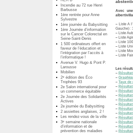
abstenti
Incendie au 72 rue Henri
Barbusse
Avec une
1ère rentrée pour Anne
albertivil
Sylvestre
–
Liste A l
1ère journée du Babysitting
Gauche) : 
1ère Journée d’information
–
Liste Aub
sur le Cancer Colorectal en
–
Liste Agi
Seine-Saint-Denis
–
Liste 100
1 500 ordinateurs offert en
–
Liste Uni
faveur de l’éducation et
–
Liste Mou
l’intégration par l’accès à
–
Liste Fai
l’informatique !
Avenue V. Hugo & Pont P.
Larousse
Les résult
Mobilien
–
Résultats
2
édition des Éco
e
–
Graphiqu
Trophées 93
–
Taux de 
–
Résultat
2e Salon international pour
–
Résulta
un commerce équitable
–
Résulta
2e Journée des Solidarités
–
Résulta
Actives
–
Résultat
2e journée du Babysitting
–
Résultat
2 assiettes anglaises, 2 !
–
Résultat
Les rendez-vous de la ville
–
Résultat
3
semaine nationale
e
–
Résultat
d’information et de
–
Résultat
prévention des maladies
–
Résulta