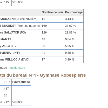
ns
615
57,10 %
Nombre de voix
Pourcentage
l JOUANNIN
(Lutte ouvrière)
15
3,43 %
al BEAUDET
(Front de gauche)
169
38,67 %
ues SALVATOR
(PS)
126
28,83 %
 MAIZAT
43
9,84 %
ry AUGY
(DVD)
26
5,95 %
l MENIA
(UMP)
41
9,38 %
ane PELLICCIA
(DVD)
17
3,89 %
haut de page
ats du bureau N°4 - Gymnase Robespierre
1215
Pourcentage
487
16
ns
712
58,60 %