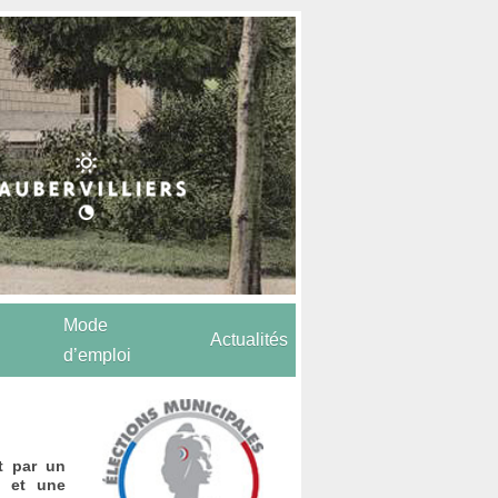
Mode
Actualités
d’emploi
it par un
) et une