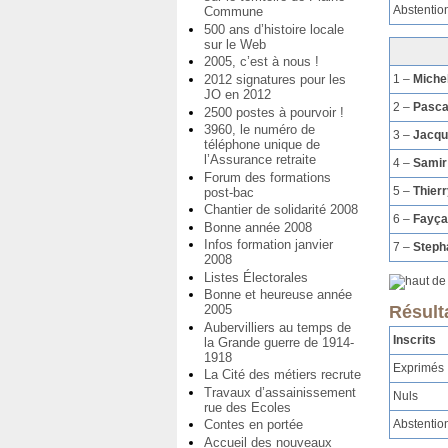
Abstentio
Commune
500 ans d’histoire locale
sur le Web
2005, c’est à nous !
2012 signatures pour les
1 –
Miche
JO en 2012
2 –
Pasc
2500 postes à pourvoir !
3960, le numéro de
3 –
Jacq
téléphone unique de
l’Assurance retraite
4 –
Samir
Forum des formations
5 –
Thier
post-bac
Chantier de solidarité 2008
6 –
Fayça
Bonne année 2008
Infos formation janvier
7 –
Steph
2008
Listes Électorales
Bonne et heureuse année
2005
Résult
Aubervilliers au temps de
Inscrits
la Grande guerre de 1914-
1918
Exprimés
La Cité des métiers recrute
Travaux d’assainissement
Nuls
rue des Ecoles
Abstentio
Contes en portée
Accueil des nouveaux