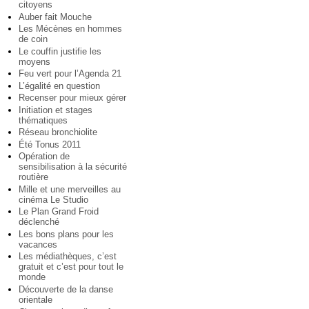
citoyens
Auber fait Mouche
Les Mécènes en hommes
de coin
Le couffin justifie les
moyens
Feu vert pour l’Agenda 21
L’égalité en question
Recenser pour mieux gérer
Initiation et stages
thématiques
Réseau bronchiolite
Été Tonus 2011
Opération de
sensibilisation à la sécurité
routière
Mille et une merveilles au
cinéma Le Studio
Le Plan Grand Froid
déclenché
Les bons plans pour les
vacances
Les médiathèques, c’est
gratuit et c’est pour tout le
monde
Découverte de la danse
orientale