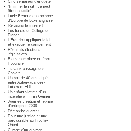
Cinq semaines d’enquête
“Infirmier la nuit : ça peut
être chouette”
Lucie Bertaud championne
d’Europe de boxe anglaise
Refusons la misère !
Les lundis du Collège de
France
L’État doit appliquer la loi
et évacuer le campement
Résultats élections
législatives
Bienvenue place du front
Populaire
Travaux passage des
Chalets
Un bail de 40 ans signé
entre Aubervacances-
Loisirs et EDF
Un enfant victime d’un
incendie à Firmin Gémier
Journée création et reprise
d’entreprise 2006
Démarche quartier
Pour une justice et une
paix durable au Proche-
Orient
Curage d’un ouvrage