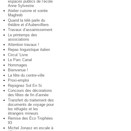
espaces publics de l’école
Anne Sylvestre
Atelier cuisine et soirée
Maghreb
Quand la télé parle du
théâtre et d’Aubervilliers
Travaux d’assainissement
Le printemps des
associations
Attention travaux !
Repas linguistique italien
Circul ’Livre
Le Parc Canal
Hommages
Bienvenue !
La fête du centre-ville
Proxi-emploi
Rejoignez Sol En Si
Concours des décorations
des fêtes de fin d’année
Transfert du traitement des
documents de voyage pour
les réfugiés et les
étrangers mineurs
Remise des Éco Trophées
93
Michel Jonasz en escale à