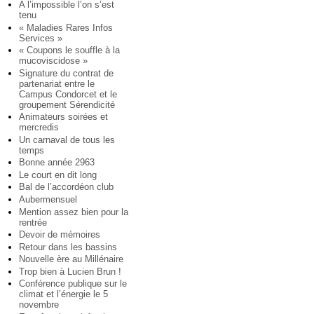
A l’impossible l’on s’est
tenu
« Maladies Rares Infos
Services »
« Coupons le souffle à la
mucoviscidose »
Signature du contrat de
partenariat entre le
Campus Condorcet et le
groupement Sérendicité
Animateurs soirées et
mercredis
Un carnaval de tous les
temps
Bonne année 2963
Le court en dit long
Bal de l’accordéon club
Aubermensuel
Mention assez bien pour la
rentrée
Devoir de mémoires
Retour dans les bassins
Nouvelle ère au Millénaire
Trop bien à Lucien Brun !
Conférence publique sur le
climat et l’énergie le 5
novembre