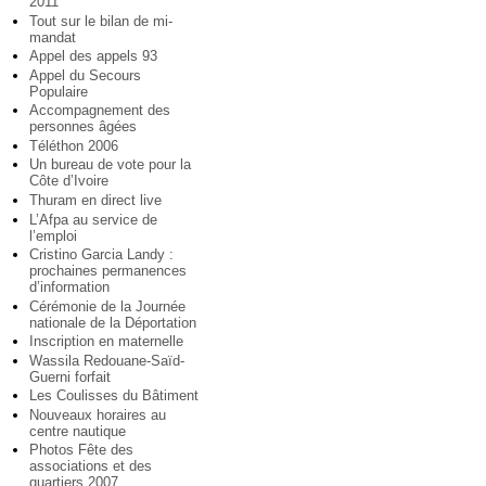
2011
Tout sur le bilan de mi-
mandat
Appel des appels 93
Appel du Secours
Populaire
Accompagnement des
personnes âgées
Téléthon 2006
Un bureau de vote pour la
Côte d’Ivoire
Thuram en direct live
L’Afpa au service de
l’emploi
Cristino Garcia Landy :
prochaines permanences
d’information
Cérémonie de la Journée
nationale de la Déportation
Inscription en maternelle
Wassila Redouane-Saïd-
Guerni forfait
Les Coulisses du Bâtiment
Nouveaux horaires au
centre nautique
Photos Fête des
associations et des
quartiers 2007