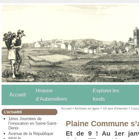
Histoire
Explorer les
Accueil
d’Aubervilliers
fonds
Accueil
>
Archives en ligne
>
10 ans d’Internet
>
L’act
L’actualité
1ères Journées de
Plaine Commune s’
l’innovation en Seine-Saint-
Denis
Et de 9 ! Au 1er janv
Avenue de la République
RER B