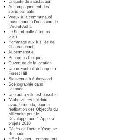
Enquête de satisfaction
Accompagnement des
soins palliatifs
Voeux à la communauté
musulmane à l’occasion de
l’Aïd-el-Adha
Le 9e art bulle à temps
plein
Hommage aux fusillés de
Chateaubriant
Aubermensuel
Printemps tonique
Ouverture de la location
Urban Football débarque à
Forest Hill
Bienvenue à Auberwood
Scénographie dans
l’espace
Une autre ville est possible
"Aubervilliers solidaire
avec le monde, pour la
réalisation des Objectifs du
Millénaire pour le
Développement"- Appel à
projets 2010
Décès de l’acteur Yasmine
Belmadi
« Se baigner... comme tout