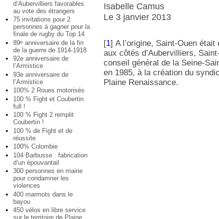
d’Aubervilliers favorables
Isabelle Camus
au vote des étrangers
Le 3 janvier 2013
75 invitations pour 2
personnes à gagner pour la
finale de rugby du Top 14
[
1
]
A l’origine, Saint-Ouen étai
89
anniversaire de la fin
e
de la guerre de 1914-1918
aux côtés d’Aubervilliers, Saint
92e anniversaire de
conseil général de la Seine-Sain
l’Armistice
en 1985, à la création du synd
93e anniversaire de
Plaine Renaissance.
l’Armistice
100% 2 Roues motorisés
100 % Fight et Coubertin
full !
100 % Fight 2 remplit
Coubertin !
100 % de Fight et de
réussite
100% Colombie
104 Barbusse : fabrication
d’un épouvantail
300 personnes en mairie
pour condamner les
violences
400 marmots dans le
bayou
450 vélos en libre service
sur le territoire de Plaine