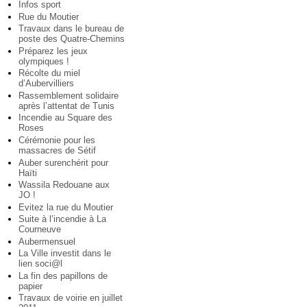
Infos sport
Rue du Moutier
Travaux dans le bureau de
poste des Quatre-Chemins
Préparez les jeux
olympiques !
Récolte du miel
d’Aubervilliers
Rassemblement solidaire
après l’attentat de Tunis
Incendie au Square des
Roses
Cérémonie pour les
massacres de Sétif
Auber surenchérit pour
Haïti
Wassila Redouane aux
JO !
Evitez la rue du Moutier
Suite à l’incendie à La
Courneuve
Aubermensuel
La Ville investit dans le
lien soci@l
La fin des papillons de
papier
Travaux de voirie en juillet