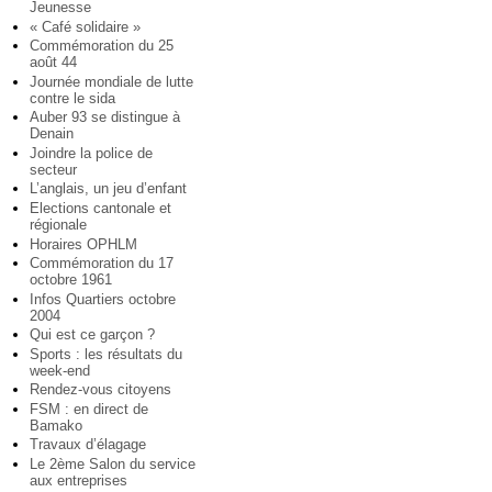
Jeunesse
« Café solidaire »
Commémoration du 25
août 44
Journée mondiale de lutte
contre le sida
Auber 93 se distingue à
Denain
Joindre la police de
secteur
L’anglais, un jeu d’enfant
Elections cantonale et
régionale
Horaires OPHLM
Commémoration du 17
octobre 1961
Infos Quartiers octobre
2004
Qui est ce garçon ?
Sports : les résultats du
week-end
Rendez-vous citoyens
FSM : en direct de
Bamako
Travaux d’élagage
Le 2ème Salon du service
aux entreprises