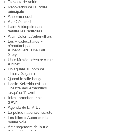
Travaux de voirie
Rénovation de la Poste
principale
Aubermensuel
Ave Césaire !
Faire Métropole sans
défaire les territoires
Alain Delon à Aubervilliers
Les « Colocataires »
n’habitent pas
Aubervilliers. Une Loft
Story...
Un « Musée précaire » rue
Albinet
Un square au nom de
Thierry Saganta
Quand la ville bouge
Fadila Belkebla est au
Théâtre des Amandiers
jusqu’au 11 avril
Infos formation mois
d’Avril
Agenda de la MIEL
La police nationale recrute
Les filles d’Auber sur la
bonne voie
Aménagement de la rue