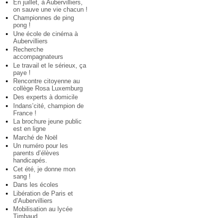
En juillet, à Aubervilliers,
on sauve une vie chacun !
Championnes de ping
pong !
Une école de cinéma à
Aubervilliers
Recherche
accompagnateurs
Le travail et le sérieux, ça
paye !
Rencontre citoyenne au
collège Rosa Luxemburg
Des experts à domicile
Indans’cité, champion de
France !
La brochure jeune public
est en ligne
Marché de Noël
Un numéro pour les
parents d’élèves
handicapés.
Cet été, je donne mon
sang !
Dans les écoles
Libération de Paris et
d’Aubervilliers
Mobilisation au lycée
Timbaud