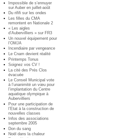
Impossible de s’ennuyer
sur Auber en juillet-août
Du rififi sur les ondes
Les filles du CMA
remontent en Nationale 2
« Les aigles
d’Aubervilliers » sur FR3
Un nouvel équipement pour
l’OMJA
Incendiaire par vengeance
Le Cnam devient réalité
Printemps Tonus
Soignez vos CV !
La cité des Prés Clos
évacuée
Le Conseil Municipal vote
à l’unanimité un vœu pour
l’implantation du Centre
aquatique olympique à
Aubervilliers
Pour une participation de
l’Etat à la construction de
nouvelles classes
Infos des associations
septembre 2005
Don du sang
Noël dans la chaleur