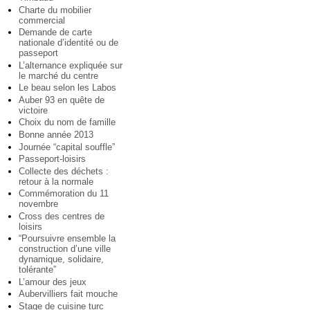
Charte du mobilier
commercial
Demande de carte
nationale d’identité ou de
passeport
L’alternance expliquée sur
le marché du centre
Le beau selon les Labos
Auber 93 en quête de
victoire
Choix du nom de famille
Bonne année 2013
Journée “capital souffle”
Passeport-loisirs
Collecte des déchets :
retour à la normale
Commémoration du 11
novembre
Cross des centres de
loisirs
“Poursuivre ensemble la
construction d’une ville
dynamique, solidaire,
tolérante”
L’amour des jeux
Aubervilliers fait mouche
Stage de cuisine turc