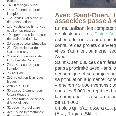
Bahuts
14 juillet façon Auber
14es Rencontres pour
l’emploi
Avec Saint-Ouen, le
15e rendez-vous annuel
associées passe à 4
des associations
17e Festival de films Pour
En mutualisant les compétenc
éveiller les regards
de plusieurs villes,
Plaine C
19 logements à louer pour
des salariés du 1 %
est en effet un acteur de poid
20 bougies pour Etincelles
conduire des projets d’enverg
22e Championnat de
villes n’auraient pu mener seu
Caisses à savon
Avec
24e édition du salon de
l’Etudiant de Paris
Saint-Ouen qui, ces dernière
25es Rencontres pour
par sa proximité avec Paris,
l’emploi
économique et ses projets ur
25 août 44
25ème édition Banlieues
sa population augmenter con
bleues
– environ 45 000 riverains ; 3
Annike KELEBE
dans les 5 000 entreprises b
30 places à gagner pour
Urban Peace 3
la commune –, ce sera désorm
31 ème tournoi de tennis
de 164 000
d’Aubervilliers
emplois qui s’adressera aux pa
31 décembre solidaire
32e Coupe internationale
(Etat, Région, Stif…).
des samouraïs