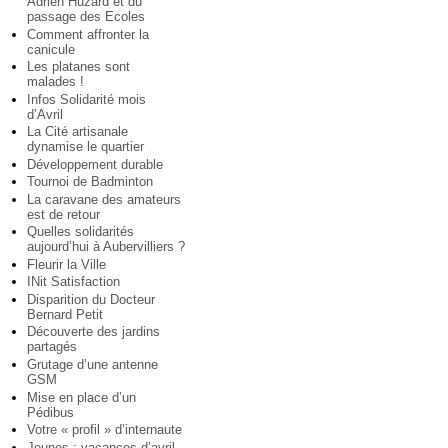
Adrien Huzard et du
passage des Ecoles
Comment affronter la
canicule
Les platanes sont
malades !
Infos Solidarité mois
d’Avril
La Cité artisanale
dynamise le quartier
Développement durable
Tournoi de Badminton
La caravane des amateurs
est de retour
Quelles solidarités
aujourd’hui à Aubervilliers ?
Fleurir la Ville
INit Satisfaction
Disparition du Docteur
Bernard Petit
Découverte des jardins
partagés
Grutage d’une antenne
GSM
Mise en place d’un
Pédibus
Votre « profil » d’internaute
Jeunes : vacances d’avril