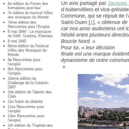
Un avis partagé par
Jacques 
6e édition du Forum des
formations post-bac
d’Aubervilliers et vice-présid
7e édition du festival Villes
Commune, qui se réjouit de l’
des musiques du Monde
Saint-Ouen
[
1
]
, «
obtenue de 
7ème édition des
Rencontres pour l’Emploi
car nos amis audoniens ont 
8 mai 1945 : Le massacre
hésité entre plusieurs direct
de Sétif, Guelma, Kherrata
Boucle Nord.
»
8 mai 1945
8ème édition du Festival
Pour lui, «
leur décision
Villes des Musiques du
finale est une marque éviden
Monde
dynamisme de notre communa
8e Rencontres pour
l’emploi
»
9es Rencontres pour
l’emploi
10ème édition du
Challenge de la Création
2007
10e édition de Talents des
Cités
11e Salon du diabète
11es Rencontres pour
l’emploi
13es Rencontres pour
l’emploi
14
édition du Trophée des
e