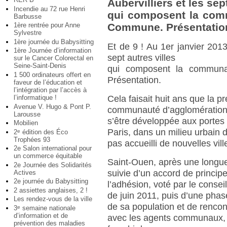
Aubervilliers et les sep
Incendie au 72 rue Henri
qui composent la com
Barbusse
1ère rentrée pour Anne
Commune. Présentatio
Sylvestre
1ère journée du Babysitting
Et de 9 ! Au 1er janvier 2013,
1ère Journée d’information
sept autres villes
sur le Cancer Colorectal en
Seine-Saint-Denis
qui composent la communa
1 500 ordinateurs offert en
Présentation.
faveur de l’éducation et
l’intégration par l’accès à
l’informatique !
Cela faisait huit ans que la p
Avenue V. Hugo & Pont P.
communauté d’agglomération
Larousse
s’être développée aux portes
Mobilien
Paris, dans un milieu urbain d
2
édition des Éco
e
Trophées 93
pas accueilli de nouvelles vil
2e Salon international pour
un commerce équitable
Saint-Ouen, après une longue
2e Journée des Solidarités
suivie d’un accord de princip
Actives
2e journée du Babysitting
l’adhésion, voté par le consei
2 assiettes anglaises, 2 !
de juin 2011, puis d’une phas
Les rendez-vous de la ville
de sa population et de rencon
3
semaine nationale
e
d’information et de
avec les agents communaux, 
prévention des maladies