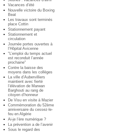
Vacances d’été
Nouvelle victoire du Boxing
Beat
Les travaux sont terminés
place Cottin
Stationnement payant
Stationnement et
circulation
Journée portes ouvertes à
l’Hôpital Avicenne
"L’emploi du temps actuel
est reconduit l’année
prochaine"
Contre la baisse des
moyens dans les collèges
La ville d’Aubervilliers
maintient avec fierté
l’élévation de Marwan
Barghouti au rang de
citoyen d’honneur
De Visu en visite à Mazier
Commémoration du 52ème
anniversaire du cessez-le-
feu en Algérie
Ai-je l’ère numérique ?
La prévention a de l’avenir
Sous le regard des