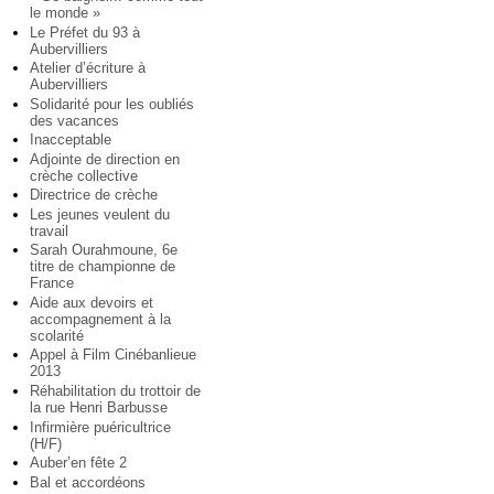
le monde »
Le Préfet du 93 à
Aubervilliers
Atelier d’écriture à
Aubervilliers
Solidarité pour les oubliés
des vacances
Inacceptable
Adjointe de direction en
crèche collective
Directrice de crèche
Les jeunes veulent du
travail
Sarah Ourahmoune, 6e
titre de championne de
France
Aide aux devoirs et
accompagnement à la
scolarité
Appel à Film Cinébanlieue
2013
Réhabilitation du trottoir de
la rue Henri Barbusse
Infirmière puéricultrice
(H/F)
Auber’en fête 2
Bal et accordéons