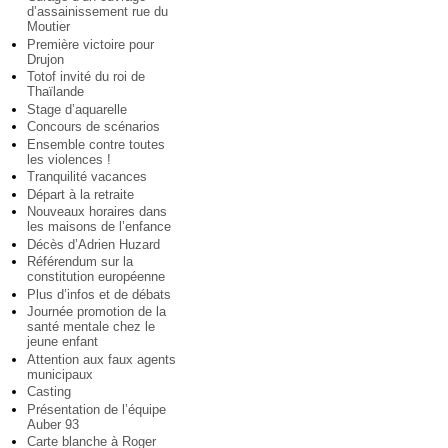
d’assainissement rue du
Moutier
Première victoire pour
Drujon
Totof invité du roi de
Thaïlande
Stage d’aquarelle
Concours de scénarios
Ensemble contre toutes
les violences !
Tranquilité vacances
Départ à la retraite
Nouveaux horaires dans
les maisons de l’enfance
Décès d’Adrien Huzard
Référendum sur la
constitution européenne
Plus d’infos et de débats
Journée promotion de la
santé mentale chez le
jeune enfant
Attention aux faux agents
municipaux
Casting
Présentation de l’équipe
Auber 93
Carte blanche à Roger