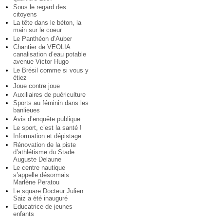
Sous le regard des
citoyens
La tête dans le béton, la
main sur le coeur
Le Panthéon d’Auber
Chantier de VEOLIA
canalisation d’eau potable
avenue Victor Hugo
Le Brésil comme si vous y
étiez
Joue contre joue
Auxiliaires de puériculture
Sports au féminin dans les
banlieues
Avis d’enquête publique
Le sport, c’est la santé !
Information et dépistage
Rénovation de la piste
d’athlétisme du Stade
Auguste Delaune
Le centre nautique
s’appelle désormais
Marlène Peratou
Le square Docteur Julien
Saiz a été inauguré
Educatrice de jeunes
enfants