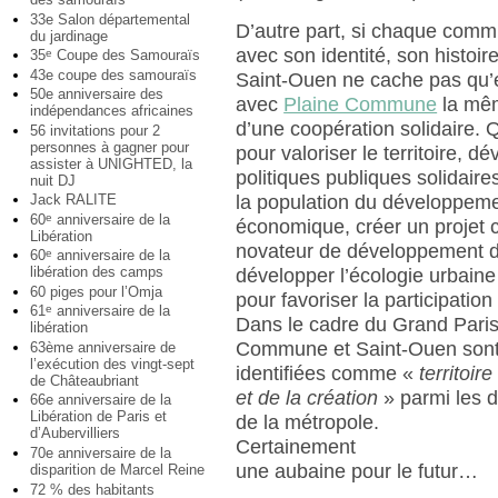
33e Salon départemental
D’autre part, si chaque comm
du jardinage
avec son identité, son histoir
35
Coupe des Samouraïs
e
43e coupe des samouraïs
Saint-Ouen ne cache pas qu’e
50e anniversaire des
avec
Plaine Commune
la mêm
indépendances africaines
d’une coopération solidaire. 
56 invitations pour 2
personnes à gagner pour
pour valoriser le territoire, d
assister à UNIGHTED, la
politiques publiques solidaires
nuit DJ
la population du développem
Jack RALITE
60
anniversaire de la
e
économique, créer un projet 
Libération
novateur de développement du 
60
anniversaire de la
e
libération des camps
développer l’écologie urbain
60 piges pour l’Omja
pour favoriser la participation
61
anniversaire de la
e
Dans le cadre du Grand Paris
libération
Commune et Saint-Ouen sont
63ème anniversaire de
l’exécution des vingt-sept
identifiées comme «
territoire
de Châteaubriant
et de la création
» parmi les 
66e anniversaire de la
Libération de Paris et
de la métropole.
d’Aubervilliers
Certainement
70e anniversaire de la
une aubaine pour le futur…
disparition de Marcel Reine
72 % des habitants