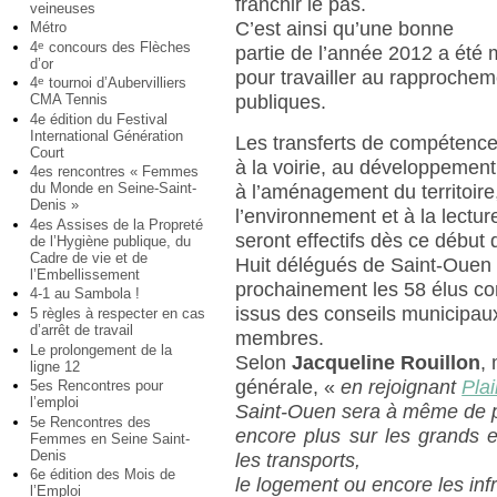
franchir le pas.
veineuses
C’est ainsi qu’une bonne
Métro
4
concours des Flèches
e
partie de l’année 2012 a été m
d’or
pour travailler au rapprochem
4
tournoi d’Aubervilliers
e
CMA Tennis
publiques.
4e édition du Festival
International Génération
Les transferts de compétences 
Court
à la voirie, au développemen
4es rencontres « Femmes
du Monde en Seine-Saint-
à l’aménagement du territoire
Denis »
l’environnement et à la lectur
4es Assises de la Propreté
seront effectifs dès ce début
de l’Hygiène publique, du
Cadre de vie et de
Huit délégués de Saint-Ouen 
l’Embellissement
prochainement les 58 élus c
4-1 au Sambola !
issus des conseils municipaux
5 règles à respecter en cas
d’arrêt de travail
membres.
Le prolongement de la
Selon
Jacqueline Rouillon
,
ligne 12
générale, «
en rejoignant
Pla
5es Rencontres pour
l’emploi
Saint-Ouen sera à même de 
5e Rencontres des
encore plus sur les grands 
Femmes en Seine Saint-
Denis
les transports,
6e édition des Mois de
le logement ou encore les infr
l’Emploi