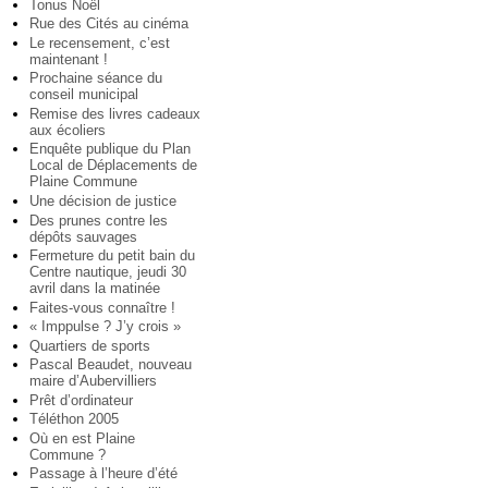
Tonus Noël
Rue des Cités au cinéma
Le recensement, c’est
maintenant !
Prochaine séance du
conseil municipal
Remise des livres cadeaux
aux écoliers
Enquête publique du Plan
Local de Déplacements de
Plaine Commune
Une décision de justice
Des prunes contre les
dépôts sauvages
Fermeture du petit bain du
Centre nautique, jeudi 30
avril dans la matinée
Faites-vous connaître !
« Imppulse ? J’y crois »
Quartiers de sports
Pascal Beaudet, nouveau
maire d’Aubervilliers
Prêt d’ordinateur
Téléthon 2005
Où en est Plaine
Commune ?
Passage à l’heure d’été