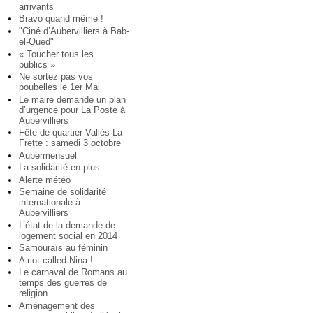
arrivants
Bravo quand même !
"Ciné d’Aubervilliers à Bab-
el-Oued"
« Toucher tous les
publics »
Ne sortez pas vos
poubelles le 1er Mai
Le maire demande un plan
d’urgence pour La Poste à
Aubervilliers
Fête de quartier Vallès-La
Frette : samedi 3 octobre
Aubermensuel
La solidarité en plus
Alerte météo
Semaine de solidarité
internationale à
Aubervilliers
L’état de la demande de
logement social en 2014
Samouraïs au féminin
A riot called Nina !
Le carnaval de Romans au
temps des guerres de
religion
Aménagement des