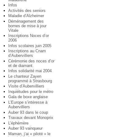
Infos
Activités des seniors
Maladie d’Alzheimer
Déménagement des
bornes de mise à jour
Vitale
Inscriptions Noces d’or
2006
Infos scolaires juin 2005
Inscriptions au Cnam
d’Aubervilliers
Cérémonie des noces d’or
et de diamant.
Infos solidarité mai 2004
Le chanteur Zayen
programmé à Strasbourg
Visite d’Aubervilliers
Inquiétudes pour le métro
Gala de boxe anglaise
L’Europe s’intéresse à
Aubervilliers
Auber 93 dans le coup
Travaux devant Monoprix
L’éphémère
Auber 93 vainqueur
Maman, j’ai « piloté » le