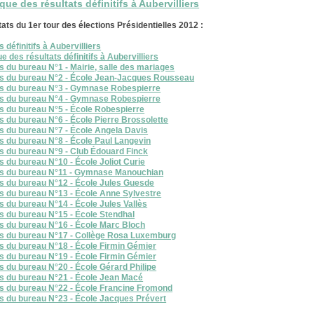
ue des résultats définitifs à Aubervilliers
ats du 1er tour des élections Présidentielles 2012 :
 définitifs à Aubervilliers
e des résultats définitifs à Aubervilliers
s du bureau N°1 - Mairie, salle des mariages
ts du bureau N°2 - École Jean-Jacques Rousseau
ts du bureau N°3 - Gymnase Robespierre
ts du bureau N°4 - Gymnase Robespierre
s du bureau N°5 - École Robespierre
s du bureau N°6 - École Pierre Brossolette
s du bureau N°7 - École Angela Davis
s du bureau N°8 - École Paul Langevin
s du bureau N°9 - Club Édouard Finck
s du bureau N°10 - École Joliot Curie
ts du bureau N°11 - Gymnase Manouchian
s du bureau N°12 - École Jules Guesde
s du bureau N°13 - École Anne Sylvestre
s du bureau N°14 - École Jules Vallès
s du bureau N°15 - École Stendhal
s du bureau N°16 - École Marc Bloch
ts du bureau N°17 - Collège Rosa Luxemburg
s du bureau N°18 - École Firmin Gémier
s du bureau N°19 - École Firmin Gémier
s du bureau N°20 - École Gérard Philipe
s du bureau N°21 - École Jean Macé
s du bureau N°22 - École Francine Fromond
s du bureau N°23 - École Jacques Prévert