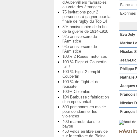
d’Aubervilliers favorables
Blancs et 
au vote des étrangers
75 invitations pour 2
Exprimés
personnes à gagner pour la
finale de rugby du Top 14
89
anniversaire de la fin
e
de la guerre de 1914-1918
Eva Joly
92e anniversaire de
l’Armistice
Marine L
93e anniversaire de
l’Armistice
Nicolas 
100% 2 Roues motorisés
Jean-Luc
100 % Fight et Coubertin
full !
Philippe 
100 % Fight 2 remplit
Coubertin !
Nathalie 
100 % de Fight et de
Jacques
réussite
100% Colombie
François
104 Barbusse : fabrication
d’un épouvantail
Nicolas 
300 personnes en mairie
pour condamner les
François 
violences
400 marmots dans le
bayou
Résult
450 vélos en libre service
sur le territoire de Plaine