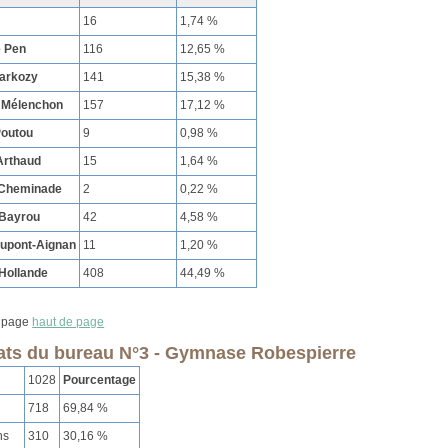
16
1,74 %
e Pen
116
12,65 %
Sarkozy
141
15,38 %
 Mélenchon
157
17,12 %
Poutou
9
0,98 %
Arthaud
15
1,64 %
 Cheminade
2
0,22 %
 Bayrou
42
4,58 %
Dupont-Aignan
11
1,20 %
Hollande
408
44,49 %
haut de page
ats du bureau N°3 - Gymnase Robespierre
1028
Pourcentage
718
69,84 %
ns
310
30,16 %