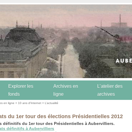
Explorer les
Archives en
L’atelier des
fonds
ligne
archives
es en ligne
>
10 ans d’Internet
>
L’actualité
ats du 1er tour des élections Présidentielles 2012
 définitifs du 1er tour des Présidentielles à Aubervilliers.
ts définitifs à Aubervilliers