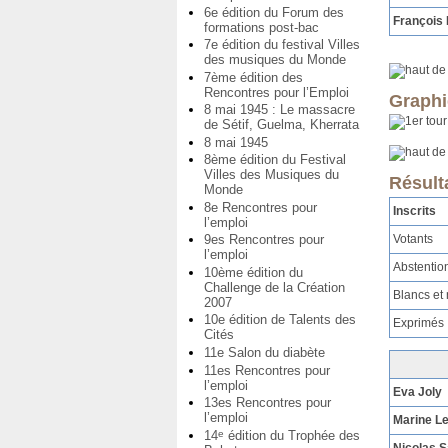
6e édition du Forum des
François 
formations post-bac
7e édition du festival Villes
des musiques du Monde
7ème édition des
Rencontres pour l’Emploi
Graphiq
8 mai 1945 : Le massacre
de Sétif, Guelma, Kherrata
8 mai 1945
8ème édition du Festival
Villes des Musiques du
Résult
Monde
8e Rencontres pour
Inscrits
l’emploi
Votants
9es Rencontres pour
l’emploi
Abstentio
10ème édition du
Challenge de la Création
Blancs et 
2007
10e édition de Talents des
Exprimés
Cités
11e Salon du diabète
11es Rencontres pour
l’emploi
Eva Joly
13es Rencontres pour
l’emploi
Marine L
14
édition du Trophée des
e
Nicolas 