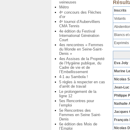
Résulta
veineuses
Métro
Inscrits
4
concours des Flèches
e
d’or
Votants
4
tournoi d’Aubervilliers
e
CMA Tennis
Abstentio
4e édition du Festival
Blancs et 
International Génération
Court
Exprimés
4es rencontres « Femmes
du Monde en Seine-Saint-
Denis »
4es Assises de la Propreté
Eva Joly
de l’Hygiène publique, du
Cadre de vie et de
Marine L
l’Embellissement
4-1 au Sambola !
Nicolas 
5 règles à respecter en cas
d’arrêt de travail
Jean-Luc
Le prolongement de la
Philippe 
ligne 12
5es Rencontres pour
Nathalie 
l’emploi
5e Rencontres des
Jacques
Femmes en Seine Saint-
Denis
François
6e édition des Mois de
Nicolas 
l’Emploi