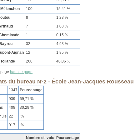
 Mélenchon
100
15,41 %
Poutou
8
1,23 %
Arthaud
7
1,08 %
 Cheminade
1
0,15 %
 Bayrou
32
4,93 %
Dupont-Aignan
12
1,85 %
Hollande
260
40,06 %
haut de page
ats du bureau N°2 - École Jean-Jacques Rousseau
1347
Pourcentage
939
69,71 %
ns
408
30,29 %
nuls
22
%
917
%
Nombre de voix
Pourcentage