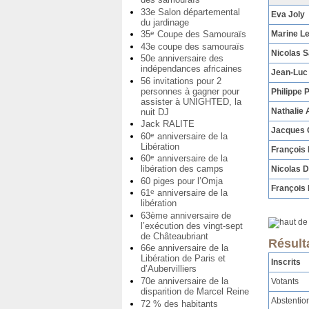
33e Salon départemental
Eva Joly
du jardinage
Marine L
35
Coupe des Samouraïs
e
43e coupe des samouraïs
Nicolas 
50e anniversaire des
indépendances africaines
Jean-Luc
56 invitations pour 2
personnes à gagner pour
Philippe 
assister à UNIGHTED, la
Nathalie 
nuit DJ
Jack RALITE
Jacques
60
anniversaire de la
e
Libération
François
60
anniversaire de la
e
libération des camps
Nicolas 
60 piges pour l’Omja
François 
61
anniversaire de la
e
libération
63ème anniversaire de
l’exécution des vingt-sept
de Châteaubriant
Résult
66e anniversaire de la
Libération de Paris et
Inscrits
d’Aubervilliers
70e anniversaire de la
Votants
disparition de Marcel Reine
Abstentio
72 % des habitants