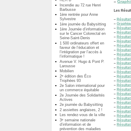
–
Graphiq
Incendie au 72 rue Henri
Barbusse
Les Résult
1ère rentrée pour Anne
Sylvestre
–
Résultats
–
Graphiqu
1ère journée du Babysitting
–
Résultat
1ère Journée d’information
–
Résulta
sur le Cancer Colorectal en
–
Résulta
Seine-Saint-Denis
–
Résulta
1 500 ordinateurs offert en
–
Résultat
faveur de l’éducation et
–
Résultat
l’intégration par l’accès à
–
Résultat
l’informatique !
–
Résultat
Avenue V. Hugo & Pont P.
–
Résultat
Larousse
–
Résultat
Mobilien
–
Résulta
2
édition des Éco
e
–
Résultat
Trophées 93
–
Résultat
–
Résultat
2e Salon international pour
–
Résultat
un commerce équitable
–
Résultat
2e Journée des Solidarités
–
Résulta
Actives
–
Résultat
2e journée du Babysitting
–
Résultat
2 assiettes anglaises, 2 !
–
Résultat
Les rendez-vous de la ville
–
Résultat
3
semaine nationale
e
–
Résultat
d’information et de
–
Résultat
prévention des maladies