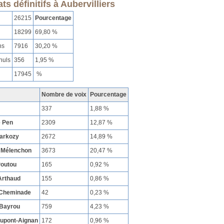
ts définitifs à Aubervilliers
26215
Pourcentage
18299
69,80 %
ns
7916
30,20 %
nuls
356
1,95 %
17945
%
Nombre de voix
Pourcentage
337
1,88 %
e Pen
2309
12,87 %
Sarkozy
2672
14,89 %
 Mélenchon
3673
20,47 %
Poutou
165
0,92 %
Arthaud
155
0,86 %
 Cheminade
42
0,23 %
 Bayrou
759
4,23 %
Dupont-Aignan
172
0,96 %