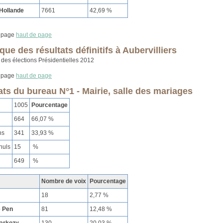
Hollande
7661
42,69 %
haut de page
ue des résultats définitifs à Aubervilliers
haut de page
ats du bureau N°1 - Mairie, salle des mariages
1005
Pourcentage
664
66,07 %
ns
341
33,93 %
nuls
15
%
649
%
Nombre de voix
Pourcentage
18
2,77 %
e Pen
81
12,48 %
Sarkozy
130
20,03 %