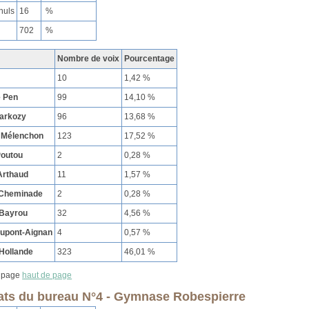
nuls
16
%
702
%
Nombre de voix
Pourcentage
10
1,42 %
e Pen
99
14,10 %
Sarkozy
96
13,68 %
 Mélenchon
123
17,52 %
Poutou
2
0,28 %
Arthaud
11
1,57 %
 Cheminade
2
0,28 %
 Bayrou
32
4,56 %
Dupont-Aignan
4
0,57 %
Hollande
323
46,01 %
haut de page
ats du bureau N°4 - Gymnase Robespierre