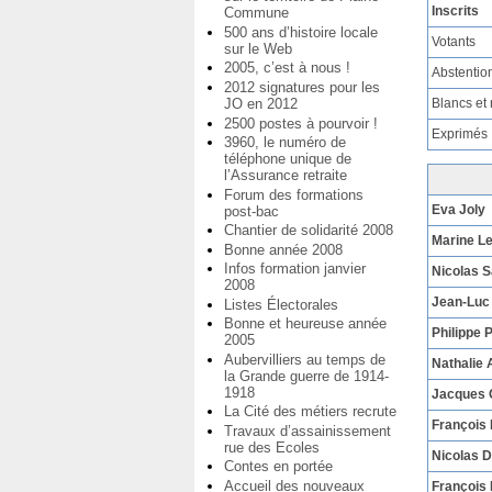
Inscrits
Commune
500 ans d’histoire locale
Votants
sur le Web
2005, c’est à nous !
Abstentio
2012 signatures pour les
Blancs et 
JO en 2012
2500 postes à pourvoir !
Exprimés
3960, le numéro de
téléphone unique de
l’Assurance retraite
Forum des formations
Eva Joly
post-bac
Chantier de solidarité 2008
Marine L
Bonne année 2008
Infos formation janvier
Nicolas 
2008
Jean-Luc
Listes Électorales
Bonne et heureuse année
Philippe 
2005
Aubervilliers au temps de
Nathalie 
la Grande guerre de 1914-
1918
Jacques
La Cité des métiers recrute
François
Travaux d’assainissement
rue des Ecoles
Nicolas 
Contes en portée
Accueil des nouveaux
François 