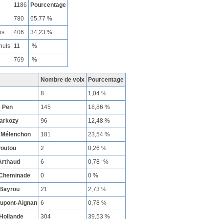
1186
Pourcentage
780
65,77 %
ns
406
34,23 %
nuls
11
%
769
%
Nombre de voix
Pourcentage
8
1,04 %
e Pen
145
18,86 %
Sarkozy
96
12,48 %
 Mélenchon
181
23,54 %
Poutou
2
0,26 %
Arthaud
6
0,78 ¨%
 Cheminade
0
0 %
 Bayrou
21
2,73 %
Dupont-Aignan
6
0,78 %
Hollande
304
39,53 %