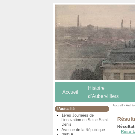
Histoire
Accueil
d’Aubervilliers
Accueil
>
Archiv
L’actualité
1ères Journées de
Résult
l’innovation en Seine-Saint-
Denis
Résultats
Avenue de la République
–
Résulta
RER B