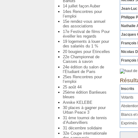
Bahuts
14 juillet façon Auber
Jean-Luc
14es Rencontres pour
l’emploi
Philippe 
15e rendez-vous annuel
Nathalie 
des associations
17e Festival de films Pour
Jacques
éveiller les regards
19 logements à louer pour
François
des salariés du 1 %
20 bougies pour Etincelles
Nicolas 
22e Championnat de
François 
Caisses à savon
24e édition du salon de
l’Etudiant de Paris
25es Rencontres pour
Résult
l’emploi
25 août 44
Inscrits
25ème édition Banlieues
bleues
Votants
Annike KELEBE
Abstentio
30 places à gagner pour
Urban Peace 3
Blancs et 
31 ème tournoi de tennis
d’Aubervilliers
Exprimés
31 décembre solidaire
32e Coupe internationale
des samouraïs