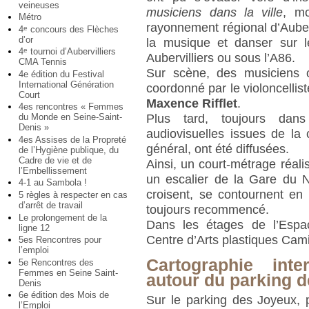
veineuses
musiciens dans la ville
, mo
Métro
rayonnement régional d’Aube
4
concours des Flèches
e
d’or
la musique et danser sur l
4
tournoi d’Aubervilliers
e
Aubervilliers ou sous l’A86.
CMA Tennis
Sur scène, des musiciens 
4e édition du Festival
International Génération
coordonné par le violoncellis
Court
Maxence Rifflet
.
4es rencontres « Femmes
Plus tard, toujours dan
du Monde en Seine-Saint-
Denis »
audiovisuelles issues de la 
4es Assises de la Propreté
général, ont été diffusées.
de l’Hygiène publique, du
Cadre de vie et de
Ainsi, un court-métrage réal
l’Embellissement
un escalier de la Gare du 
4-1 au Sambola !
croisent, se contournent en 
5 règles à respecter en cas
d’arrêt de travail
toujours recommencé.
Le prolongement de la
Dans les étages de l’Espa
ligne 12
Centre d’Arts plastiques Cami
5es Rencontres pour
l’emploi
Cartographie inte
5e Rencontres des
Femmes en Seine Saint-
autour du parking 
Denis
6e édition des Mois de
Sur le parking des Joyeux, 
l’Emploi