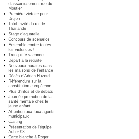
d’assainissement rue du
Moutier
Première victoire pour
Drujon
Totof invité du roi de
Thaïlande
Stage d’aquarelle
Concours de scénarios
Ensemble contre toutes
les violences !
Tranquilité vacances
Départ à la retraite
Nouveaux horaires dans
les maisons de l’enfance
Décès d’Adrien Huzard
Référendum sur la
constitution européenne
Plus d’infos et de débats
Journée promotion de la
santé mentale chez le
jeune enfant
Attention aux faux agents
municipaux
Casting
Présentation de l’équipe
Auber 93
Carte blanche à Roger