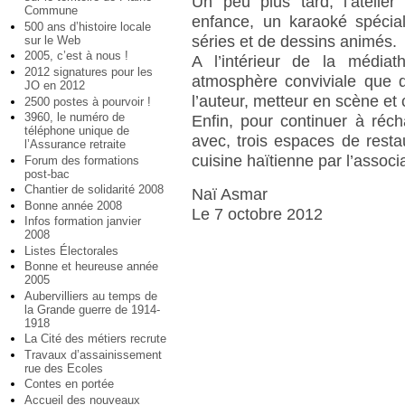
Un peu plus tard, l’atelie
Commune
enfance, un karaoké spéci
500 ans d’histoire locale
séries et de dessins animés.
sur le Web
2005, c’est à nous !
A l’intérieur de la média
2012 signatures pour les
atmosphère conviviale que d
JO en 2012
l’auteur, metteur en scène e
2500 postes à pourvoir !
3960, le numéro de
Enfin, pour continuer à récha
téléphone unique de
avec, trois espaces de resta
l’Assurance retraite
cuisine haïtienne par l’associ
Forum des formations
post-bac
Chantier de solidarité 2008
Naï Asmar
Bonne année 2008
Le 7 octobre 2012
Infos formation janvier
2008
Listes Électorales
Bonne et heureuse année
2005
Aubervilliers au temps de
la Grande guerre de 1914-
1918
La Cité des métiers recrute
Travaux d’assainissement
rue des Ecoles
Contes en portée
Accueil des nouveaux