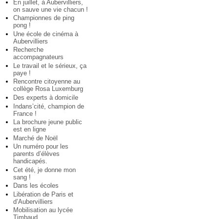
En juillet, à Aubervilliers,
on sauve une vie chacun !
Championnes de ping
pong !
Une école de cinéma à
Aubervilliers
Recherche
accompagnateurs
Le travail et le sérieux, ça
paye !
Rencontre citoyenne au
collège Rosa Luxemburg
Des experts à domicile
Indans’cité, champion de
France !
La brochure jeune public
est en ligne
Marché de Noël
Un numéro pour les
parents d’élèves
handicapés.
Cet été, je donne mon
sang !
Dans les écoles
Libération de Paris et
d’Aubervilliers
Mobilisation au lycée
Timbaud