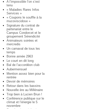
A l’impossible l’on s’est
tenu
« Maladies Rares Infos
Services »
« Coupons le souffle à la
mucoviscidose »
Signature du contrat de
partenariat entre le
Campus Condorcet et le
groupement Sérendicité
Animateurs soirées et
mercredis
Un carnaval de tous les
temps
Bonne année 2963
Le court en dit long
Bal de l’accordéon club
Aubermensuel
Mention assez bien pour la
rentrée
Devoir de mémoires
Retour dans les bassins
Nouvelle ère au Millénaire
Trop bien à Lucien Brun !
Conférence publique sur le
climat et l’énergie le 5
novembre