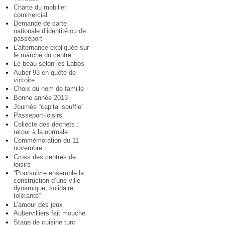
Charte du mobilier
commercial
Demande de carte
nationale d’identité ou de
passeport
L’alternance expliquée sur
le marché du centre
Le beau selon les Labos
Auber 93 en quête de
victoire
Choix du nom de famille
Bonne année 2013
Journée “capital souffle”
Passeport-loisirs
Collecte des déchets :
retour à la normale
Commémoration du 11
novembre
Cross des centres de
loisirs
“Poursuivre ensemble la
construction d’une ville
dynamique, solidaire,
tolérante”
L’amour des jeux
Aubervilliers fait mouche
Stage de cuisine turc