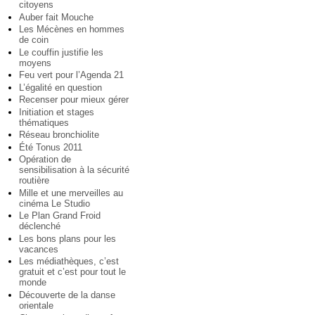
citoyens
Auber fait Mouche
Les Mécènes en hommes
de coin
Le couffin justifie les
moyens
Feu vert pour l’Agenda 21
L’égalité en question
Recenser pour mieux gérer
Initiation et stages
thématiques
Réseau bronchiolite
Été Tonus 2011
Opération de
sensibilisation à la sécurité
routière
Mille et une merveilles au
cinéma Le Studio
Le Plan Grand Froid
déclenché
Les bons plans pour les
vacances
Les médiathèques, c’est
gratuit et c’est pour tout le
monde
Découverte de la danse
orientale