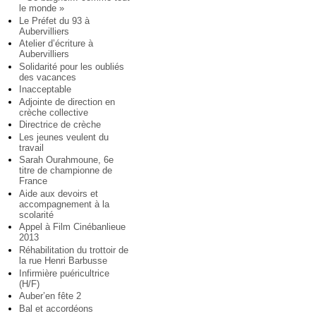
le monde »
Le Préfet du 93 à
Aubervilliers
Atelier d’écriture à
Aubervilliers
Solidarité pour les oubliés
des vacances
Inacceptable
Adjointe de direction en
crèche collective
Directrice de crèche
Les jeunes veulent du
travail
Sarah Ourahmoune, 6e
titre de championne de
France
Aide aux devoirs et
accompagnement à la
scolarité
Appel à Film Cinébanlieue
2013
Réhabilitation du trottoir de
la rue Henri Barbusse
Infirmière puéricultrice
(H/F)
Auber’en fête 2
Bal et accordéons