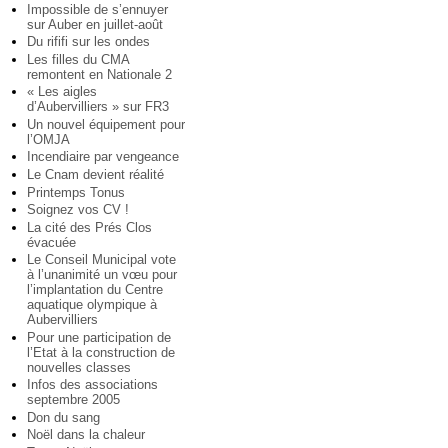
Impossible de s’ennuyer
sur Auber en juillet-août
Du rififi sur les ondes
Les filles du CMA
remontent en Nationale 2
« Les aigles
d’Aubervilliers » sur FR3
Un nouvel équipement pour
l’OMJA
Incendiaire par vengeance
Le Cnam devient réalité
Printemps Tonus
Soignez vos CV !
La cité des Prés Clos
évacuée
Le Conseil Municipal vote
à l’unanimité un vœu pour
l’implantation du Centre
aquatique olympique à
Aubervilliers
Pour une participation de
l’Etat à la construction de
nouvelles classes
Infos des associations
septembre 2005
Don du sang
Noël dans la chaleur