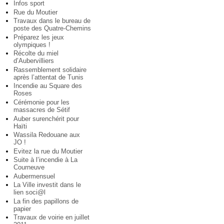
Infos sport
Rue du Moutier
Travaux dans le bureau de
poste des Quatre-Chemins
Préparez les jeux
olympiques !
Récolte du miel
d’Aubervilliers
Rassemblement solidaire
après l’attentat de Tunis
Incendie au Square des
Roses
Cérémonie pour les
massacres de Sétif
Auber surenchérit pour
Haïti
Wassila Redouane aux
JO !
Evitez la rue du Moutier
Suite à l’incendie à La
Courneuve
Aubermensuel
La Ville investit dans le
lien soci@l
La fin des papillons de
papier
Travaux de voirie en juillet