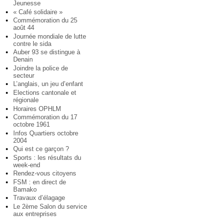
Jeunesse
« Café solidaire »
Commémoration du 25
août 44
Journée mondiale de lutte
contre le sida
Auber 93 se distingue à
Denain
Joindre la police de
secteur
L’anglais, un jeu d’enfant
Elections cantonale et
régionale
Horaires OPHLM
Commémoration du 17
octobre 1961
Infos Quartiers octobre
2004
Qui est ce garçon ?
Sports : les résultats du
week-end
Rendez-vous citoyens
FSM : en direct de
Bamako
Travaux d’élagage
Le 2ème Salon du service
aux entreprises