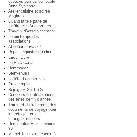
espaces publics de l’école
Anne Sylvestre
Atelier cuisine et soirée
Maghreb
Quand la télé parle du
théâtre et d’Aubervilliers
Travaux d’assainissement
Le printemps des
associations
Attention travaux !
Repas linguistique italien
Circul ’Livre
Le Parc Canal
Hommages
Bienvenue !
La fête du centre-ville
Proxi-emploi
Rejoignez Sol En Si
Concours des décorations
des fêtes de fin d’année
Transfert du traitement des
documents de voyage pour
les réfugiés et les
étrangers mineurs
Remise des Éco Trophées
93
Michel Jonasz en escale à