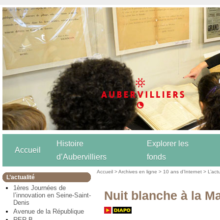
Histoire
Explorer les
Accueil
d’Aubervilliers
fonds
Accueil
>
Archives en ligne
>
10 ans d’Internet
>
L’act
L’actualité
1ères Journées de
Nuit blanche à la M
l’innovation en Seine-Saint-
Denis
Avenue de la République
RER B