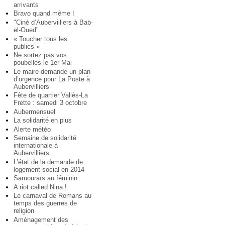
arrivants
Bravo quand même !
"Ciné d’Aubervilliers à Bab-
el-Oued"
« Toucher tous les
publics »
Ne sortez pas vos
poubelles le 1er Mai
Le maire demande un plan
d’urgence pour La Poste à
Aubervilliers
Fête de quartier Vallès-La
Frette : samedi 3 octobre
Aubermensuel
La solidarité en plus
Alerte météo
Semaine de solidarité
internationale à
Aubervilliers
L’état de la demande de
logement social en 2014
Samouraïs au féminin
A riot called Nina !
Le carnaval de Romans au
temps des guerres de
religion
Aménagement des