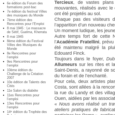
Tercieux
, de vastes plans
6e édition du Forum des
formations post-bac
mouvantes, réalisés avec le 
7e édition du festival Villes
ont été projetés au sol.
des musiques du Monde
Chaque pas des visiteurs dé
7ème édition des
Rencontres pour l’Emploi
l’apparition d’un nouveau che
8 mai 1945 : Le massacre
Un moment ludique, les jeunes
de Sétif, Guelma, Kherrata
Autre temps fort de cette N
8 mai 1945
8ème édition du Festival
l’
Académie Fratellini
, prévu
Villes des Musiques du
été maintenu malgré la plui
Monde
Edouard Finck.
8e Rencontres pour
l’emploi
Toujours dans le foyer,
Dub
9es Rencontres pour
Allumeurs
sur les rites et 
l’emploi
Saint-Denis, a rayonné de s
10ème édition du
Challenge de la Création
du forain et de l’enchanté.
2007
Pour cela, deux artistes pl
10e édition de Talents des
Cités
Costa, sont allées à la renc
11e Salon du diabète
la rue du Landy et des village
11es Rencontres pour
Ouen, aidées par les associat
l’emploi
«
Nous avons réalisé un tra
13es Rencontres pour
l’emploi
ateliers pratiques de fabric
14
édition du Trophée des
e