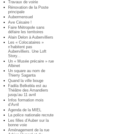
Travaux de voirie
Rénovation de la Poste
principale
Aubermensuel
Ave Césaire !
Faire Métropole sans
défaire les territoires
Alain Delon à Aubervilliers
Les « Colocataires »
n’habitent pas
Aubervilliers. Une Loft
Story...
Un « Musée précaire » rue
Albinet
Un square au nom de
Thierry Saganta
Quand la ville bouge
Fadila Belkebla est au
Théâtre des Amandiers
jusqu’au 11 avril
Infos formation mois
d’Avril
Agenda de la MIEL
La police nationale recrute
Les filles d’Auber sur la
bonne voie
Aménagement de la rue