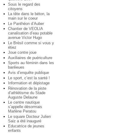
Sous le regard des
citoyens
La tête dans le béton, la
main sur le coeur
Le Panthéon d’Auber
Chantier de VEOLIA
canalisation d’eau potable
avenue Victor Hugo
Le Brésil comme si vous y
étiez
Joue contre joue
Auxiliaires de puériculture
Sports au féminin dans les
banlieues
Avis d’enquête publique
Le sport, c’est la santé !
Information et dépistage
Rénovation de la piste
d’athlétisme du Stade
Auguste Delaune
Le centre nautique
s’appelle désormais
Marlène Peratou
Le square Docteur Julien
Saiz a été inauguré
Educatrice de jeunes
enfants