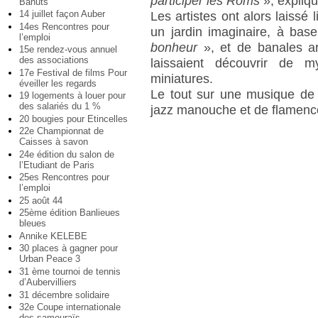
participer les Roms
», expliq
Bahuts
14 juillet façon Auber
Les artistes ont alors laissé 
14es Rencontres pour
un jardin imaginaire, à bas
l’emploi
bonheur
», et de banales ar
15e rendez-vous annuel
des associations
laissaient découvrir de m
17e Festival de films Pour
miniatures.
éveiller les regards
Le tout sur une musique d
19 logements à louer pour
des salariés du 1 %
jazz manouche et de flamenc
20 bougies pour Etincelles
22e Championnat de
Caisses à savon
24e édition du salon de
l’Etudiant de Paris
25es Rencontres pour
l’emploi
25 août 44
25ème édition Banlieues
bleues
Annike KELEBE
30 places à gagner pour
Urban Peace 3
31 ème tournoi de tennis
d’Aubervilliers
31 décembre solidaire
32e Coupe internationale
des samouraïs