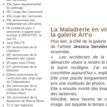
33e Salon départemental
du jardinage
35
Coupe des Samouraïs
e
43e coupe des samouraïs
50e anniversaire des
indépendances africaines
56 invitations pour 2
La Maladrerie en v
personnes à gagner pour
la galerie Art’o
assister à UNIGHTED, la
nuit DJ
Plus loin, à côté de la galeri
Jack RALITE
de l’artiste
Jessica Servièr
60
anniversaire de la
e
Libération
ensemble.
60
anniversaire de la
e
«
Les architectes de la 
libération des camps
démarche visant à rendre le 
60 piges pour l’Omja
61
anniversaire de la
e
la barre rectiligne. J’ai 
libération
concrétise aujourd’hui
», expl
63ème anniversaire de
Elle s’est placée longuement 
l’exécution des vingt-sept
de Châteaubriant
pris une multitude de photos.
66e anniversaire de la
Elle a ensuite monté des ima
Libération de Paris et
d’Aubervilliers
des lanternes.
70e anniversaire de la
Résultat, deux heures de v
disparition de Marcel Reine
image, sur laquelle le temps s
72 % des habitants