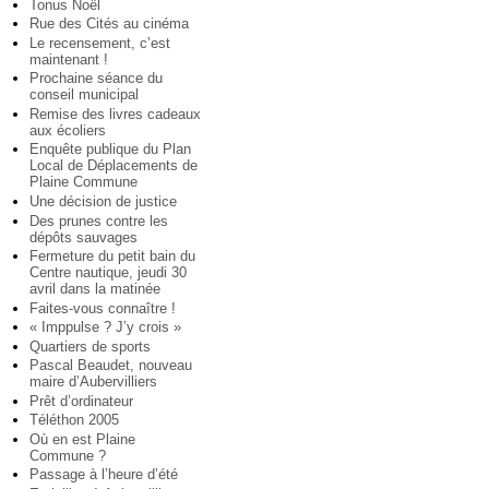
Tonus Noël
Rue des Cités au cinéma
Le recensement, c’est
maintenant !
Prochaine séance du
conseil municipal
Remise des livres cadeaux
aux écoliers
Enquête publique du Plan
Local de Déplacements de
Plaine Commune
Une décision de justice
Des prunes contre les
dépôts sauvages
Fermeture du petit bain du
Centre nautique, jeudi 30
avril dans la matinée
Faites-vous connaître !
« Imppulse ? J’y crois »
Quartiers de sports
Pascal Beaudet, nouveau
maire d’Aubervilliers
Prêt d’ordinateur
Téléthon 2005
Où en est Plaine
Commune ?
Passage à l’heure d’été