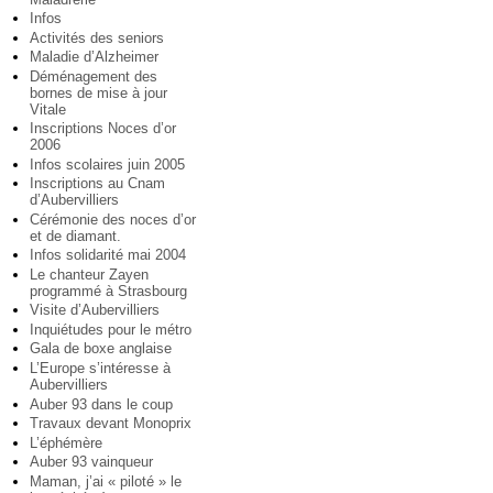
Infos
Activités des seniors
Maladie d’Alzheimer
Déménagement des
bornes de mise à jour
Vitale
Inscriptions Noces d’or
2006
Infos scolaires juin 2005
Inscriptions au Cnam
d’Aubervilliers
Cérémonie des noces d’or
et de diamant.
Infos solidarité mai 2004
Le chanteur Zayen
programmé à Strasbourg
Visite d’Aubervilliers
Inquiétudes pour le métro
Gala de boxe anglaise
L’Europe s’intéresse à
Aubervilliers
Auber 93 dans le coup
Travaux devant Monoprix
L’éphémère
Auber 93 vainqueur
Maman, j’ai « piloté » le