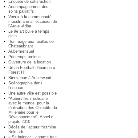
Enquête de satisfaction
Accompagnement des
soins palliatifs
Voeux à la communauté
musulmane à l’occasion de
l’Aïd-el-Adha
Le 9e art bulle à temps
plein
Hommage aux fusillés de
Chateaubriant
Aubermensuel
Printemps tonique
Ouverture de la location
Urban Football débarque à
Forest Hill
Bienvenue à Auberwood
Scénographie dans
l’espace
Une autre ville est possible
"Aubervilliers solidaire
avec le monde, pour la
réalisation des Objectifs du
Millénaire pour le
Développement"- Appel à
projets 2010
Décès de l’acteur Yasmine
Belmadi
« Se baigner... comme tout