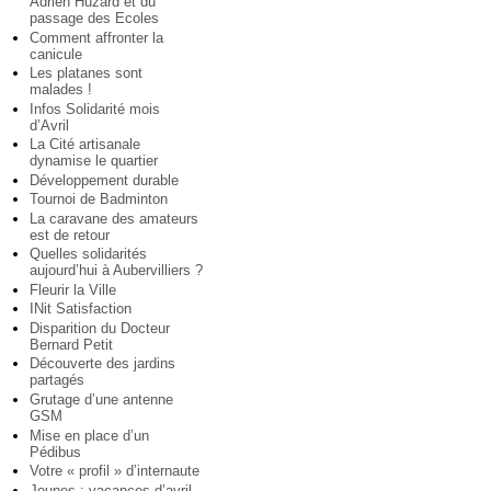
Adrien Huzard et du
passage des Ecoles
Comment affronter la
canicule
Les platanes sont
malades !
Infos Solidarité mois
d’Avril
La Cité artisanale
dynamise le quartier
Développement durable
Tournoi de Badminton
La caravane des amateurs
est de retour
Quelles solidarités
aujourd’hui à Aubervilliers ?
Fleurir la Ville
INit Satisfaction
Disparition du Docteur
Bernard Petit
Découverte des jardins
partagés
Grutage d’une antenne
GSM
Mise en place d’un
Pédibus
Votre « profil » d’internaute
Jeunes : vacances d’avril