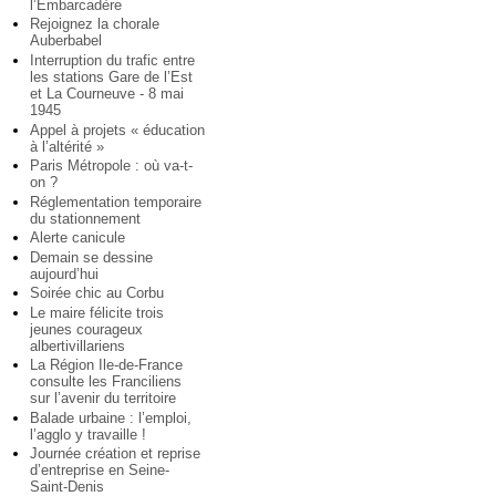
l’Embarcadère
Rejoignez la chorale
Auberbabel
Interruption du trafic entre
les stations Gare de l’Est
et La Courneuve - 8 mai
1945
Appel à projets « éducation
à l’altérité »
Paris Métropole : où va-t-
on ?
Réglementation temporaire
du stationnement
Alerte canicule
Demain se dessine
aujourd’hui
Soirée chic au Corbu
Le maire félicite trois
jeunes courageux
albertivillariens
La Région Ile-de-France
consulte les Franciliens
sur l’avenir du territoire
Balade urbaine : l’emploi,
l’agglo y travaille !
Journée création et reprise
d’entreprise en Seine-
Saint-Denis