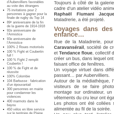
d’Aubervilliers favorables
Toujours à côté de la galerie
au vote des étrangers
cadre d’un atelier vidéo anim
75 invitations pour 2
Raphaël Fiumani Jacqu
personnes à gagner pour la
finale de rugby du Top 14
Maladrerie, a été projeté.
89
anniversaire de la fin
e
de la guerre de 1914-1918
Voyages dans des 
92e anniversaire de
enfance…
l’Armistice
93e anniversaire de
Rue de la Maladrerie, pour l
l’Armistice
Caravansérail
, société de c
100% 2 Roues motorisés
100 % Fight et Coubertin
et
Tendance floue
, collectif
full !
créer un bus, dans lequel on
100 % Fight 2 remplit
faisant office de fenêtres.
Coubertin !
100 % de Fight et de
Un voyage virtuel dans dif
réussite
passant… par Aubervilliers.
100% Colombie
Autour de la médiathèque, l’
104 Barbusse : fabrication
d’un épouvantail
visiteurs de se faire photo
300 personnes en mairie
montage sur ordinateur, u
pour condamner les
violences
vêtements du cru leur ont éga
400 marmots dans le
Les photos ont été collées 
bayou
alimentée au fil de la soirée.
450 vélos en libre service
sur le territoire de Plaine