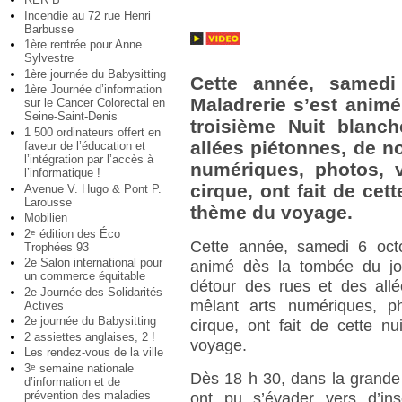
Incendie au 72 rue Henri
Barbusse
1ère rentrée pour Anne
Sylvestre
1ère journée du Babysitting
Cette année, samedi 
1ère Journée d’information
Maladrerie s’est animé
sur le Cancer Colorectal en
Seine-Saint-Denis
troisième Nuit blanc
1 500 ordinateurs offert en
allées piétonnes, de n
faveur de l’éducation et
l’intégration par l’accès à
numériques, photos, 
l’informatique !
cirque, ont fait de ce
Avenue V. Hugo & Pont P.
Larousse
thème du voyage.
Mobilien
2
édition des Éco
e
Cette année, samedi 6 octob
Trophées 93
2e Salon international pour
animé dès la tombée du jou
un commerce équitable
détour des rues et des all
2e Journée des Solidarités
mêlant arts numériques, p
Actives
2e journée du Babysitting
cirque, ont fait de cette 
2 assiettes anglaises, 2 !
voyage.
Les rendez-vous de la ville
3
semaine nationale
e
Dès 18 h 30, dans la grande 
d’information et de
prévention des maladies
ont pu s’évader vers d’ins