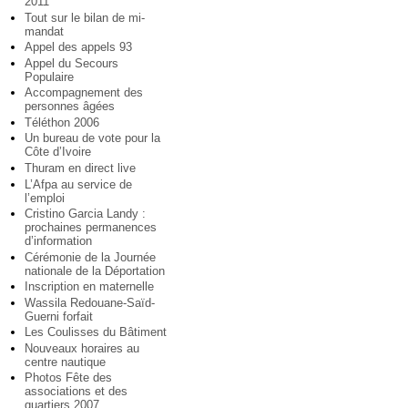
2011
Tout sur le bilan de mi-
mandat
Appel des appels 93
Appel du Secours
Populaire
Accompagnement des
personnes âgées
Téléthon 2006
Un bureau de vote pour la
Côte d’Ivoire
Thuram en direct live
L’Afpa au service de
l’emploi
Cristino Garcia Landy :
prochaines permanences
d’information
Cérémonie de la Journée
nationale de la Déportation
Inscription en maternelle
Wassila Redouane-Saïd-
Guerni forfait
Les Coulisses du Bâtiment
Nouveaux horaires au
centre nautique
Photos Fête des
associations et des
quartiers 2007