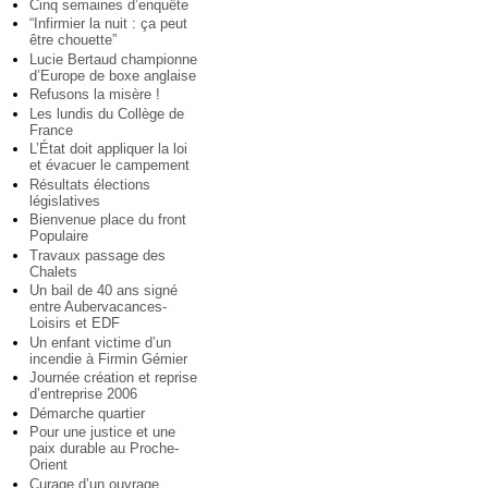
Cinq semaines d’enquête
“Infirmier la nuit : ça peut
être chouette”
Lucie Bertaud championne
d’Europe de boxe anglaise
Refusons la misère !
Les lundis du Collège de
France
L’État doit appliquer la loi
et évacuer le campement
Résultats élections
législatives
Bienvenue place du front
Populaire
Travaux passage des
Chalets
Un bail de 40 ans signé
entre Aubervacances-
Loisirs et EDF
Un enfant victime d’un
incendie à Firmin Gémier
Journée création et reprise
d’entreprise 2006
Démarche quartier
Pour une justice et une
paix durable au Proche-
Orient
Curage d’un ouvrage