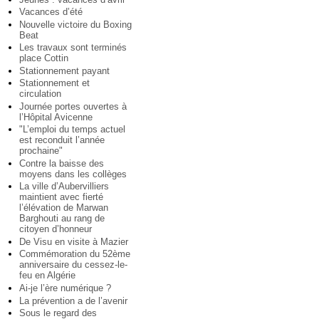
Vacances d’été
Nouvelle victoire du Boxing
Beat
Les travaux sont terminés
place Cottin
Stationnement payant
Stationnement et
circulation
Journée portes ouvertes à
l’Hôpital Avicenne
"L’emploi du temps actuel
est reconduit l’année
prochaine"
Contre la baisse des
moyens dans les collèges
La ville d’Aubervilliers
maintient avec fierté
l’élévation de Marwan
Barghouti au rang de
citoyen d’honneur
De Visu en visite à Mazier
Commémoration du 52ème
anniversaire du cessez-le-
feu en Algérie
Ai-je l’ère numérique ?
La prévention a de l’avenir
Sous le regard des