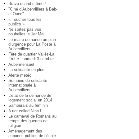
Bravo quand même !
"Ciné d’Aubervilliers à Bab-
el-Oued"
« Toucher tous les
publics »
Ne sortez pas vos
poubelles le 1er Mai
Le maire demande un plan
d’urgence pour La Poste à
Aubervilliers
Fête de quartier Vallès-La
Frette : samedi 3 octobre
Aubermensuel
La solidarité en plus
Alerte météo
Semaine de solidarité
internationale à
Aubervilliers
L’état de la demande de
logement social en 2014
Samouraïs au féminin
A riot called Nina !
Le carnaval de Romans au
temps des guerres de
religion
Aménagement des
espaces publics de l’école