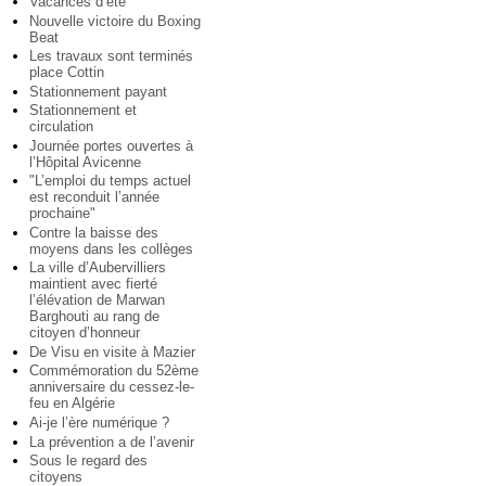
Vacances d’été
Nouvelle victoire du Boxing
Beat
Les travaux sont terminés
place Cottin
Stationnement payant
Stationnement et
circulation
Journée portes ouvertes à
l’Hôpital Avicenne
"L’emploi du temps actuel
est reconduit l’année
prochaine"
Contre la baisse des
moyens dans les collèges
La ville d’Aubervilliers
maintient avec fierté
l’élévation de Marwan
Barghouti au rang de
citoyen d’honneur
De Visu en visite à Mazier
Commémoration du 52ème
anniversaire du cessez-le-
feu en Algérie
Ai-je l’ère numérique ?
La prévention a de l’avenir
Sous le regard des
citoyens