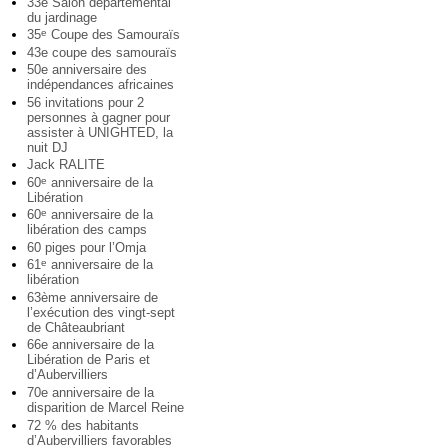
33e Salon départemental
du jardinage
35
Coupe des Samouraïs
e
43e coupe des samouraïs
50e anniversaire des
indépendances africaines
56 invitations pour 2
personnes à gagner pour
assister à UNIGHTED, la
nuit DJ
Jack RALITE
60
anniversaire de la
e
Libération
60
anniversaire de la
e
libération des camps
60 piges pour l’Omja
61
anniversaire de la
e
libération
63ème anniversaire de
l’exécution des vingt-sept
de Châteaubriant
66e anniversaire de la
Libération de Paris et
d’Aubervilliers
70e anniversaire de la
disparition de Marcel Reine
72 % des habitants
d’Aubervilliers favorables