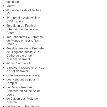
veineuses
Métro
4
concours des Flèches
e
d’or
4
tournoi d’Aubervilliers
e
CMA Tennis
4e édition du Festival
International Génération
Court
4es rencontres « Femmes
du Monde en Seine-Saint-
Denis »
4es Assises de la Propreté
de l’Hygiène publique, du
Cadre de vie et de
l’Embellissement
4-1 au Sambola !
5 règles à respecter en cas
d’arrêt de travail
Le prolongement de la ligne 12
5es Rencontres pour
l’emploi
5e Rencontres des
Femmes en Seine Saint-
Denis
6e édition des Mois de
l’Emploi
6e édition du Forum des