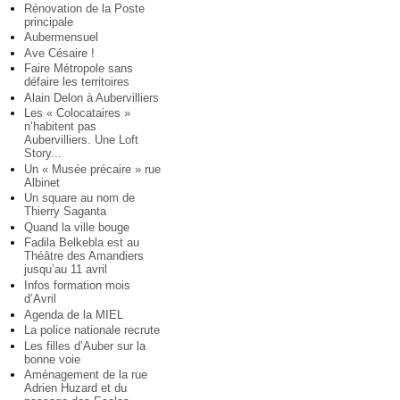
Rénovation de la Poste
principale
Aubermensuel
Ave Césaire !
Faire Métropole sans
défaire les territoires
Alain Delon à Aubervilliers
Les « Colocataires »
n’habitent pas
Aubervilliers. Une Loft
Story...
Un « Musée précaire » rue
Albinet
Un square au nom de
Thierry Saganta
Quand la ville bouge
Fadila Belkebla est au
Théâtre des Amandiers
jusqu’au 11 avril
Infos formation mois
d’Avril
Agenda de la MIEL
La police nationale recrute
Les filles d’Auber sur la
bonne voie
Aménagement de la rue
Adrien Huzard et du