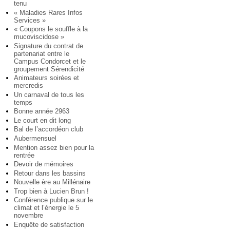
tenu
« Maladies Rares Infos
Services »
« Coupons le souffle à la
mucoviscidose »
Signature du contrat de
partenariat entre le
Campus Condorcet et le
groupement Sérendicité
Animateurs soirées et
mercredis
Un carnaval de tous les
temps
Bonne année 2963
Le court en dit long
Bal de l’accordéon club
Aubermensuel
Mention assez bien pour la
rentrée
Devoir de mémoires
Retour dans les bassins
Nouvelle ère au Millénaire
Trop bien à Lucien Brun !
Conférence publique sur le
climat et l’énergie le 5
novembre
Enquête de satisfaction