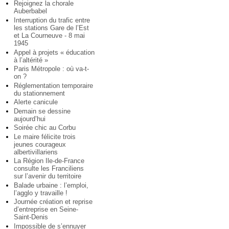
Rejoignez la chorale
Auberbabel
Interruption du trafic entre
les stations Gare de l’Est
et La Courneuve - 8 mai
1945
Appel à projets « éducation
à l’altérité »
Paris Métropole : où va-t-
on ?
Réglementation temporaire
du stationnement
Alerte canicule
Demain se dessine
aujourd’hui
Soirée chic au Corbu
Le maire félicite trois
jeunes courageux
albertivillariens
La Région Ile-de-France
consulte les Franciliens
sur l’avenir du territoire
Balade urbaine : l’emploi,
l’agglo y travaille !
Journée création et reprise
d’entreprise en Seine-
Saint-Denis
Impossible de s’ennuyer