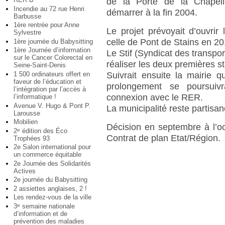
de la Porte de la Chapelle
Incendie au 72 rue Henri
démarrer à la fin 2004.
Barbusse
1ère rentrée pour Anne
Le projet prévoyait d’ouvri
Sylvestre
celle de Pont de Stains en 201
1ère journée du Babysitting
1ère Journée d’information
Le Stif (Syndicat des transpo
sur le Cancer Colorectal en
réaliser les deux premières s
Seine-Saint-Denis
1 500 ordinateurs offert en
Suivrait ensuite la mairie q
faveur de l’éducation et
prolongement se poursuiv
l’intégration par l’accès à
connexion avec le RER.
l’informatique !
Avenue V. Hugo & Pont P.
La municipalité reste partisan
Larousse
Mobilien
Décision en septembre à l’oc
2
édition des Éco
e
Contrat de plan Etat/Région.
Trophées 93
2e Salon international pour
un commerce équitable
2e Journée des Solidarités
Actives
2e journée du Babysitting
2 assiettes anglaises, 2 !
Les rendez-vous de la ville
3
semaine nationale
e
d’information et de
prévention des maladies