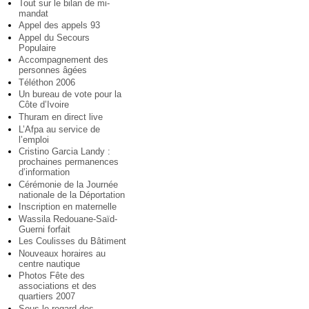
Tout sur le bilan de mi-
mandat
Appel des appels 93
Appel du Secours
Populaire
Accompagnement des
personnes âgées
Téléthon 2006
Un bureau de vote pour la
Côte d’Ivoire
Thuram en direct live
L’Afpa au service de
l’emploi
Cristino Garcia Landy :
prochaines permanences
d’information
Cérémonie de la Journée
nationale de la Déportation
Inscription en maternelle
Wassila Redouane-Saïd-
Guerni forfait
Les Coulisses du Bâtiment
Nouveaux horaires au
centre nautique
Photos Fête des
associations et des
quartiers 2007
Sous le regard des