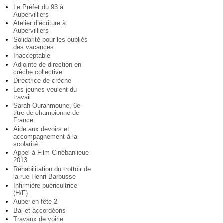
Le Préfet du 93 à
Aubervilliers
Atelier d’écriture à
Aubervilliers
Solidarité pour les oubliés
des vacances
Inacceptable
Adjointe de direction en
crèche collective
Directrice de crèche
Les jeunes veulent du
travail
Sarah Ourahmoune, 6e
titre de championne de
France
Aide aux devoirs et
accompagnement à la
scolarité
Appel à Film Cinébanlieue
2013
Réhabilitation du trottoir de
la rue Henri Barbusse
Infirmière puéricultrice
(H/F)
Auber’en fête 2
Bal et accordéons
Travaux de voirie