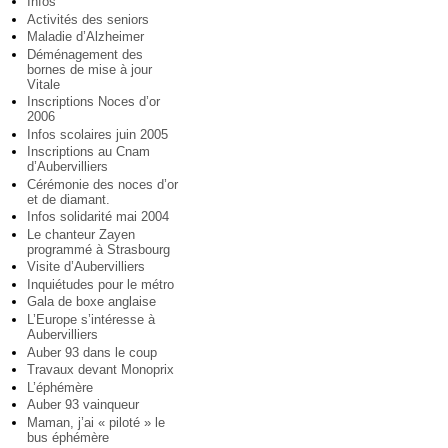
Infos
Activités des seniors
Maladie d’Alzheimer
Déménagement des
bornes de mise à jour
Vitale
Inscriptions Noces d’or
2006
Infos scolaires juin 2005
Inscriptions au Cnam
d’Aubervilliers
Cérémonie des noces d’or
et de diamant.
Infos solidarité mai 2004
Le chanteur Zayen
programmé à Strasbourg
Visite d’Aubervilliers
Inquiétudes pour le métro
Gala de boxe anglaise
L’Europe s’intéresse à
Aubervilliers
Auber 93 dans le coup
Travaux devant Monoprix
L’éphémère
Auber 93 vainqueur
Maman, j’ai « piloté » le
bus éphémère