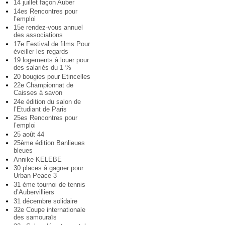
14 juillet façon Auber
14es Rencontres pour
l’emploi
15e rendez-vous annuel
des associations
17e Festival de films Pour
éveiller les regards
19 logements à louer pour
des salariés du 1 %
20 bougies pour Etincelles
22e Championnat de
Caisses à savon
24e édition du salon de
l’Etudiant de Paris
25es Rencontres pour
l’emploi
25 août 44
25ème édition Banlieues
bleues
Annike KELEBE
30 places à gagner pour
Urban Peace 3
31 ème tournoi de tennis
d’Aubervilliers
31 décembre solidaire
32e Coupe internationale
des samouraïs