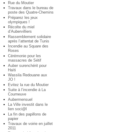
Rue du Moutier
Travaux dans le bureau de
poste des Quatre-Chemins
Préparez les jeux
olympiques !
Récolte du miel
d’Aubervilliers
Rassemblement solidaire
après l’attentat de Tunis
Incendie au Square des
Roses
Cérémonie pour les
massacres de Sétif
Auber surenchérit pour
Haïti
Wassila Redouane aux
JO !
Evitez la rue du Moutier
Suite à l’incendie à La
Courneuve
Aubermensuel
La Ville investit dans le
lien soci@l
La fin des papillons de
papier
Travaux de voirie en juillet
2011