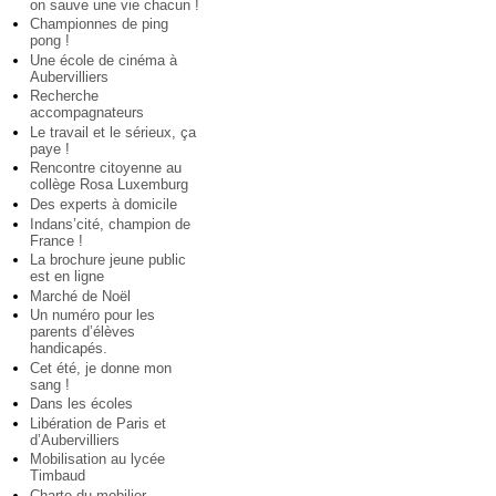
on sauve une vie chacun !
Championnes de ping
pong !
Une école de cinéma à
Aubervilliers
Recherche
accompagnateurs
Le travail et le sérieux, ça
paye !
Rencontre citoyenne au
collège Rosa Luxemburg
Des experts à domicile
Indans’cité, champion de
France !
La brochure jeune public
est en ligne
Marché de Noël
Un numéro pour les
parents d’élèves
handicapés.
Cet été, je donne mon
sang !
Dans les écoles
Libération de Paris et
d’Aubervilliers
Mobilisation au lycée
Timbaud
Charte du mobilier