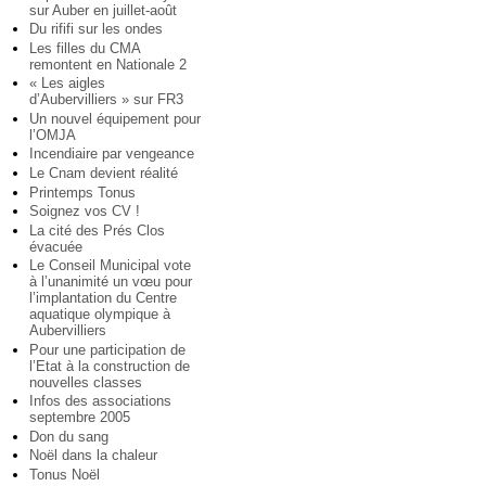
sur Auber en juillet-août
Du rififi sur les ondes
Les filles du CMA
remontent en Nationale 2
« Les aigles
d’Aubervilliers » sur FR3
Un nouvel équipement pour
l’OMJA
Incendiaire par vengeance
Le Cnam devient réalité
Printemps Tonus
Soignez vos CV !
La cité des Prés Clos
évacuée
Le Conseil Municipal vote
à l’unanimité un vœu pour
l’implantation du Centre
aquatique olympique à
Aubervilliers
Pour une participation de
l’Etat à la construction de
nouvelles classes
Infos des associations
septembre 2005
Don du sang
Noël dans la chaleur
Tonus Noël