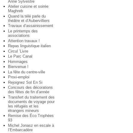
Anne Sylvestre
Atelier cuisine et soirée
Maghreb
Quand la télé parle du
théâtre et d’Aubervilliers
Travaux d’assainissement
Le printemps des
associations
Attention travaux !
Repas linguistique italien
Circul ’Livre
Le Parc Canal
Hommages
Bienvenue !
La fête du centre-ville
Proxi-emploi
Rejoignez Sol En Si
Concours des décorations
des fêtes de fin d’année
Transfert du traitement des
documents de voyage pour
les réfugiés et les
étrangers mineurs
Remise des Éco Trophées
93
Michel Jonasz en escale à
l’Embarcadère