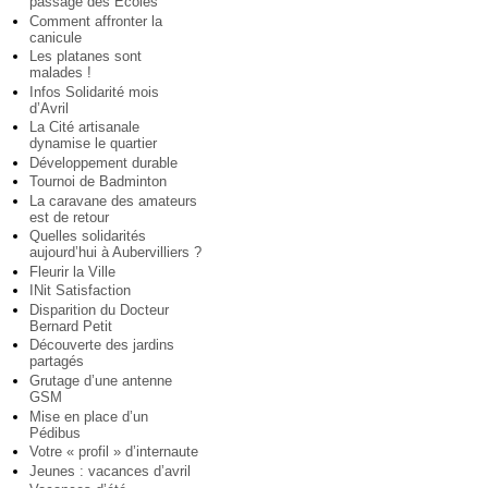
passage des Ecoles
Comment affronter la
canicule
Les platanes sont
malades !
Infos Solidarité mois
d’Avril
La Cité artisanale
dynamise le quartier
Développement durable
Tournoi de Badminton
La caravane des amateurs
est de retour
Quelles solidarités
aujourd’hui à Aubervilliers ?
Fleurir la Ville
INit Satisfaction
Disparition du Docteur
Bernard Petit
Découverte des jardins
partagés
Grutage d’une antenne
GSM
Mise en place d’un
Pédibus
Votre « profil » d’internaute
Jeunes : vacances d’avril