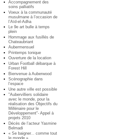
Accompagnement des
soins palliatifs
Voeux à la communauté
musulmane à l’occasion de
l’Aïd-el-Adha
Le 9e art bulle à temps
plein
Hommage aux fusillés de
Chateaubriant
Aubermensuel
Printemps tonique
Ouverture de la location
Urban Football débarque à
Forest Hill
Bienvenue à Auberwood
Scénographie dans
l’espace
Une autre ville est possible
"Aubervilliers solidaire
avec le monde, pour la
réalisation des Objectifs du
Millénaire pour le
Développement"- Appel à
projets 2010
Décès de l’acteur Yasmine
Belmadi
« Se baigner... comme tout
le monde »