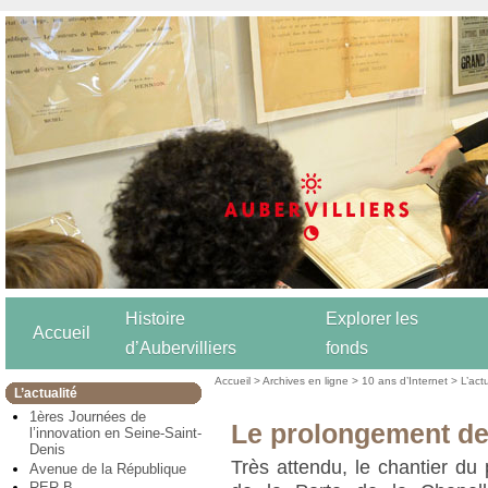
Histoire
Explorer les
Accueil
d’Aubervilliers
fonds
Accueil
>
Archives en ligne
>
10 ans d’Internet
>
L’act
L’actualité
1ères Journées de
Le prolongement de 
l’innovation en Seine-Saint-
Denis
Très attendu, le chantier du
Avenue de la République
RER B