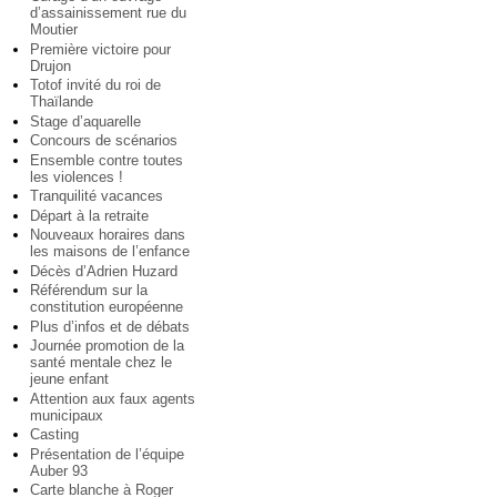
d’assainissement rue du
Moutier
Première victoire pour
Drujon
Totof invité du roi de
Thaïlande
Stage d’aquarelle
Concours de scénarios
Ensemble contre toutes
les violences !
Tranquilité vacances
Départ à la retraite
Nouveaux horaires dans
les maisons de l’enfance
Décès d’Adrien Huzard
Référendum sur la
constitution européenne
Plus d’infos et de débats
Journée promotion de la
santé mentale chez le
jeune enfant
Attention aux faux agents
municipaux
Casting
Présentation de l’équipe
Auber 93
Carte blanche à Roger