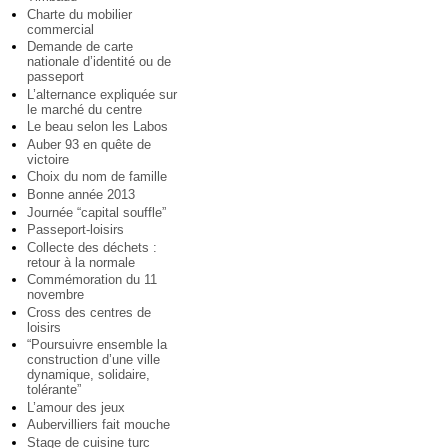
Charte du mobilier
commercial
Demande de carte
nationale d’identité ou de
passeport
L’alternance expliquée sur
le marché du centre
Le beau selon les Labos
Auber 93 en quête de
victoire
Choix du nom de famille
Bonne année 2013
Journée “capital souffle”
Passeport-loisirs
Collecte des déchets :
retour à la normale
Commémoration du 11
novembre
Cross des centres de
loisirs
“Poursuivre ensemble la
construction d’une ville
dynamique, solidaire,
tolérante”
L’amour des jeux
Aubervilliers fait mouche
Stage de cuisine turc