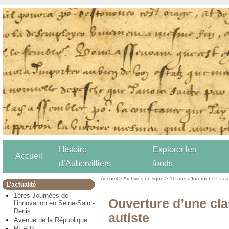
Histoire
Explorer les
Accueil
d’Aubervilliers
fonds
Accueil
>
Archives en ligne
>
10 ans d’Internet
>
L’act
L’actualité
1ères Journées de
Ouverture d’une cla
l’innovation en Seine-Saint-
Denis
autiste
Avenue de la République
RER B