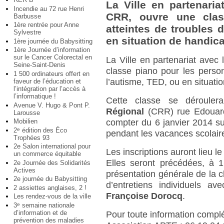
La Ville en partenaria
Incendie au 72 rue Henri
CRR, ouvre une clas
Barbusse
1ère rentrée pour Anne
atteintes de troubles 
Sylvestre
en situation de handic
1ère journée du Babysitting
1ère Journée d’information
sur le Cancer Colorectal en
La Ville en partenariat avec
Seine-Saint-Denis
classe piano pour les perso
1 500 ordinateurs offert en
l’autisme, TED, ou en situati
faveur de l’éducation et
l’intégration par l’accès à
l’informatique !
Cette classe se déroule
Avenue V. Hugo & Pont P.
Régional
(CRR) rue Edouard 
Larousse
Mobilien
compter du 6 janvier 2014 su
2
édition des Éco
e
pendant les vacances scolair
Trophées 93
2e Salon international pour
Les inscriptions auront lieu 
un commerce équitable
Elles seront précédées, à 1
2e Journée des Solidarités
Actives
présentation générale de la c
2e journée du Babysitting
d’entretiens individuels av
2 assiettes anglaises, 2 !
Françoise Dorocq
.
Les rendez-vous de la ville
3
semaine nationale
e
d’information et de
Pour toute information compl
prévention des maladies