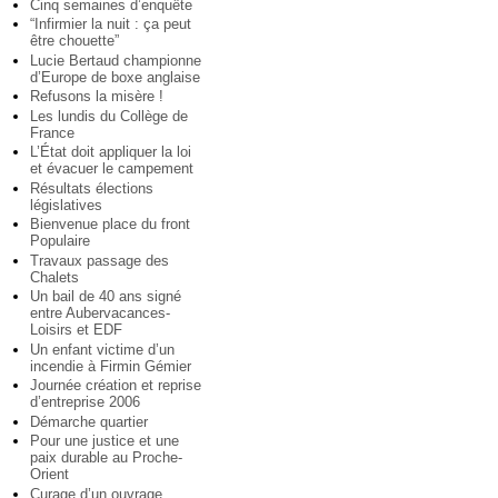
Cinq semaines d’enquête
“Infirmier la nuit : ça peut
être chouette”
Lucie Bertaud championne
d’Europe de boxe anglaise
Refusons la misère !
Les lundis du Collège de
France
L’État doit appliquer la loi
et évacuer le campement
Résultats élections
législatives
Bienvenue place du front
Populaire
Travaux passage des
Chalets
Un bail de 40 ans signé
entre Aubervacances-
Loisirs et EDF
Un enfant victime d’un
incendie à Firmin Gémier
Journée création et reprise
d’entreprise 2006
Démarche quartier
Pour une justice et une
paix durable au Proche-
Orient
Curage d’un ouvrage