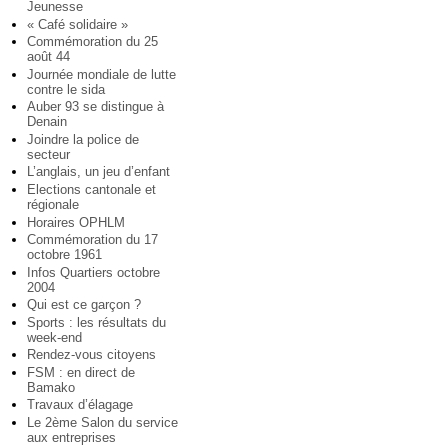
Jeunesse
« Café solidaire »
Commémoration du 25
août 44
Journée mondiale de lutte
contre le sida
Auber 93 se distingue à
Denain
Joindre la police de
secteur
L’anglais, un jeu d’enfant
Elections cantonale et
régionale
Horaires OPHLM
Commémoration du 17
octobre 1961
Infos Quartiers octobre
2004
Qui est ce garçon ?
Sports : les résultats du
week-end
Rendez-vous citoyens
FSM : en direct de
Bamako
Travaux d’élagage
Le 2ème Salon du service
aux entreprises