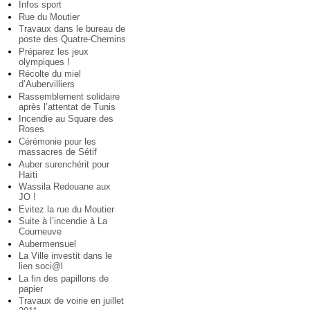
Infos sport
Rue du Moutier
Travaux dans le bureau de
poste des Quatre-Chemins
Préparez les jeux
olympiques !
Récolte du miel
d’Aubervilliers
Rassemblement solidaire
après l’attentat de Tunis
Incendie au Square des
Roses
Cérémonie pour les
massacres de Sétif
Auber surenchérit pour
Haïti
Wassila Redouane aux
JO !
Evitez la rue du Moutier
Suite à l’incendie à La
Courneuve
Aubermensuel
La Ville investit dans le
lien soci@l
La fin des papillons de
papier
Travaux de voirie en juillet