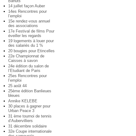
Bahuts
14 juillet façon Auber
14es Rencontres pour
l’emploi
15e rendez-vous annuel
des associations
17e Festival de films Pour
éveiller les regards
19 logements à louer pour
des salariés du 1 %
20 bougies pour Etincelles
22e Championnat de
Caisses à savon
24e édition du salon de
l’Etudiant de Paris
25es Rencontres pour
l’emploi
25 août 44
25ème édition Banlieues
bleues
Annike KELEBE
30 places à gagner pour
Urban Peace 3
31 ème tournoi de tennis
d’Aubervilliers
31 décembre solidaire
32e Coupe internationale
des samouraïs