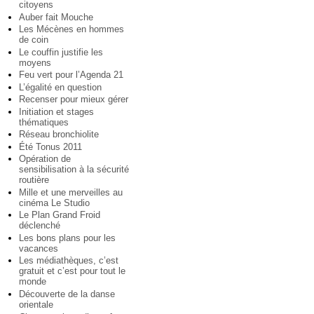
citoyens
Auber fait Mouche
Les Mécènes en hommes
de coin
Le couffin justifie les
moyens
Feu vert pour l’Agenda 21
L’égalité en question
Recenser pour mieux gérer
Initiation et stages
thématiques
Réseau bronchiolite
Été Tonus 2011
Opération de
sensibilisation à la sécurité
routière
Mille et une merveilles au
cinéma Le Studio
Le Plan Grand Froid
déclenché
Les bons plans pour les
vacances
Les médiathèques, c’est
gratuit et c’est pour tout le
monde
Découverte de la danse
orientale