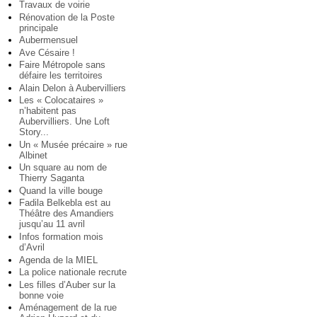
Travaux de voirie
Rénovation de la Poste
principale
Aubermensuel
Ave Césaire !
Faire Métropole sans
défaire les territoires
Alain Delon à Aubervilliers
Les « Colocataires »
n’habitent pas
Aubervilliers. Une Loft
Story...
Un « Musée précaire » rue
Albinet
Un square au nom de
Thierry Saganta
Quand la ville bouge
Fadila Belkebla est au
Théâtre des Amandiers
jusqu’au 11 avril
Infos formation mois
d’Avril
Agenda de la MIEL
La police nationale recrute
Les filles d’Auber sur la
bonne voie
Aménagement de la rue