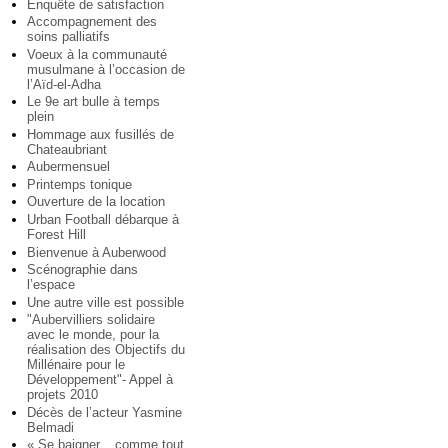
Enquête de satisfaction
Accompagnement des
soins palliatifs
Voeux à la communauté
musulmane à l’occasion de
l’Aïd-el-Adha
Le 9e art bulle à temps
plein
Hommage aux fusillés de
Chateaubriant
Aubermensuel
Printemps tonique
Ouverture de la location
Urban Football débarque à
Forest Hill
Bienvenue à Auberwood
Scénographie dans
l’espace
Une autre ville est possible
"Aubervilliers solidaire
avec le monde, pour la
réalisation des Objectifs du
Millénaire pour le
Développement"- Appel à
projets 2010
Décès de l’acteur Yasmine
Belmadi
« Se baigner... comme tout