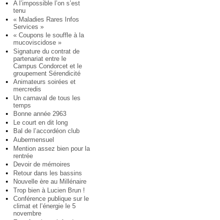
A l’impossible l’on s’est
tenu
« Maladies Rares Infos
Services »
« Coupons le souffle à la
mucoviscidose »
Signature du contrat de
partenariat entre le
Campus Condorcet et le
groupement Sérendicité
Animateurs soirées et
mercredis
Un carnaval de tous les
temps
Bonne année 2963
Le court en dit long
Bal de l’accordéon club
Aubermensuel
Mention assez bien pour la
rentrée
Devoir de mémoires
Retour dans les bassins
Nouvelle ère au Millénaire
Trop bien à Lucien Brun !
Conférence publique sur le
climat et l’énergie le 5
novembre