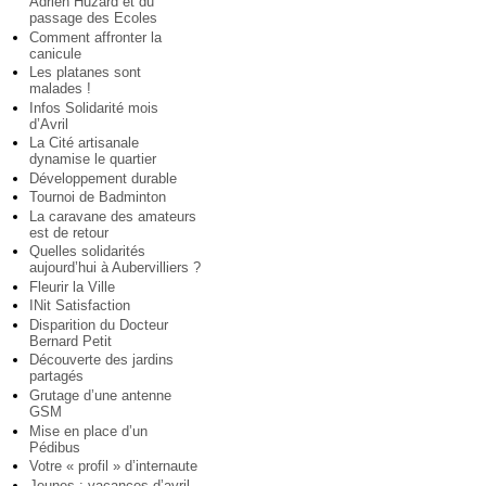
Adrien Huzard et du
passage des Ecoles
Comment affronter la
canicule
Les platanes sont
malades !
Infos Solidarité mois
d’Avril
La Cité artisanale
dynamise le quartier
Développement durable
Tournoi de Badminton
La caravane des amateurs
est de retour
Quelles solidarités
aujourd’hui à Aubervilliers ?
Fleurir la Ville
INit Satisfaction
Disparition du Docteur
Bernard Petit
Découverte des jardins
partagés
Grutage d’une antenne
GSM
Mise en place d’un
Pédibus
Votre « profil » d’internaute
Jeunes : vacances d’avril