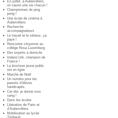
En juillet, à Aubervilliers,
on sauve une vie chacun !
Championnes de ping
pong !
Une école de cinéma à
Aubervilliers
Recherche
accompagnateurs
Le travail et le sérieux, ça
paye !
Rencontre citoyenne au
collège Rosa Luxemburg
Des experts à domicile
Indans’cité, champion de
France !
La brochure jeune public
est en ligne
Marché de Noël
Un numéro pour les
parents d’élèves
handicapés.
Cet été, je donne mon
sang !
Dans les écoles
Libération de Paris et
d’Aubervilliers
Mobilisation au lycée
Timbaud