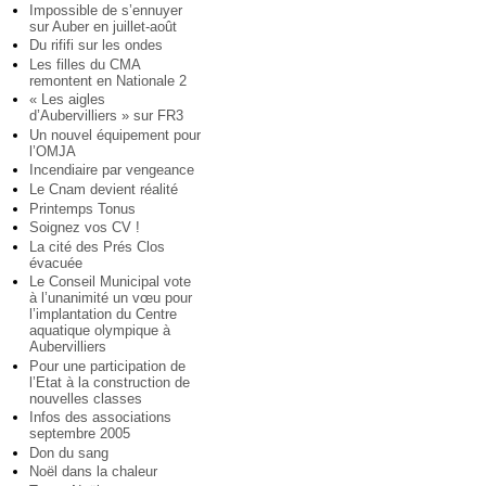
Impossible de s’ennuyer
sur Auber en juillet-août
Du rififi sur les ondes
Les filles du CMA
remontent en Nationale 2
« Les aigles
d’Aubervilliers » sur FR3
Un nouvel équipement pour
l’OMJA
Incendiaire par vengeance
Le Cnam devient réalité
Printemps Tonus
Soignez vos CV !
La cité des Prés Clos
évacuée
Le Conseil Municipal vote
à l’unanimité un vœu pour
l’implantation du Centre
aquatique olympique à
Aubervilliers
Pour une participation de
l’Etat à la construction de
nouvelles classes
Infos des associations
septembre 2005
Don du sang
Noël dans la chaleur