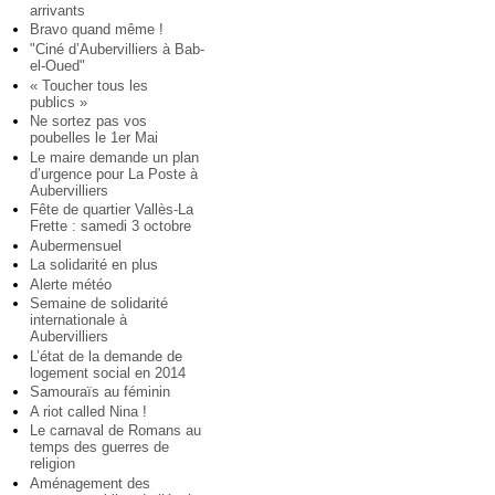
arrivants
Bravo quand même !
"Ciné d’Aubervilliers à Bab-
el-Oued"
« Toucher tous les
publics »
Ne sortez pas vos
poubelles le 1er Mai
Le maire demande un plan
d’urgence pour La Poste à
Aubervilliers
Fête de quartier Vallès-La
Frette : samedi 3 octobre
Aubermensuel
La solidarité en plus
Alerte météo
Semaine de solidarité
internationale à
Aubervilliers
L’état de la demande de
logement social en 2014
Samouraïs au féminin
A riot called Nina !
Le carnaval de Romans au
temps des guerres de
religion
Aménagement des