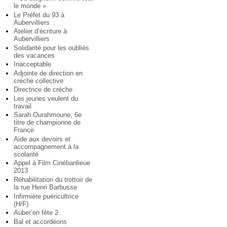
le monde »
Le Préfet du 93 à
Aubervilliers
Atelier d’écriture à
Aubervilliers
Solidarité pour les oubliés
des vacances
Inacceptable
Adjointe de direction en
crèche collective
Directrice de crèche
Les jeunes veulent du
travail
Sarah Ourahmoune, 6e
titre de championne de
France
Aide aux devoirs et
accompagnement à la
scolarité
Appel à Film Cinébanlieue
2013
Réhabilitation du trottoir de
la rue Henri Barbusse
Infirmière puéricultrice
(H/F)
Auber’en fête 2
Bal et accordéons