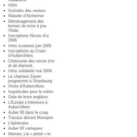
Infos
Activités des seniors
Maladie d’Alzheimer
Déménagement des
bornes de mise à jour
Vitale
Inscriptions Noces d’or
2006
Infos scolaires juin 2005
Inscriptions au Cnam
d’Aubervilliers
Cérémonie des noces d’or
et de diamant.
Infos solidarité mai 2004
Le chanteur Zayen
programmé à Strasbourg
Visite d’Aubervilliers
Inquiétudes pour le métro
Gala de boxe anglaise
L’Europe s’intéresse à
Aubervilliers
Auber 93 dans le coup
Travaux devant Monoprix
L’éphémère
Auber 93 vainqueur
Maman, j’ai « piloté » le