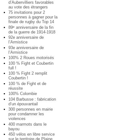
d’Aubervilliers favorables
au vote des étrangers
75 invitations pour 2
personnes à gagner pour la
finale de rugby du Top 14
89
anniversaire de la fin
e
de la guerre de 1914-1918
92e anniversaire de
l’Armistice
93e anniversaire de
l’Armistice
100% 2 Roues motorisés
100 % Fight et Coubertin
full !
100 % Fight 2 remplit
Coubertin !
100 % de Fight et de
réussite
100% Colombie
104 Barbusse : fabrication
d’un épouvantail
300 personnes en mairie
pour condamner les
violences
400 marmots dans le
bayou
450 vélos en libre service
sur le territoire de Plaine