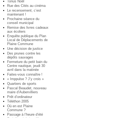
Tonus Noël
Rue des Cités au cinéma
Le recensement, c’est
maintenant !
Prochaine séance du
conseil municipal
Remise des livres cadeaux
aux écoliers
Enquête publique du Plan
Local de Déplacements de
Plaine Commune
Une décision de justice
Des prunes contre les
dépôts sauvages
Fermeture du petit bain du
Centre nautique, jeudi 30
avril dans la matinée
Faites-vous connaître !
« Imppulse ? J’y crois »
Quartiers de sports
Pascal Beaudet, nouveau
maire d’Aubervilliers
Prêt d’ordinateur
Téléthon 2005
Où en est Plaine
Commune ?
Passage à l’heure d’été