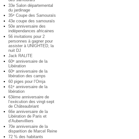
33e Salon départemental
du jardinage
35
Coupe des Samouraïs
e
43e coupe des samouraïs
50e anniversaire des
indépendances africaines
56 invitations pour 2
personnes à gagner pour
assister à UNIGHTED, la
nuit DJ
Jack RALITE
60
anniversaire de la
e
Libération
60
anniversaire de la
e
libération des camps
60 piges pour l’Omja
61
anniversaire de la
e
libération
63ème anniversaire de
l’exécution des vingt-sept
de Châteaubriant
66e anniversaire de la
Libération de Paris et
d’Aubervilliers
70e anniversaire de la
disparition de Marcel Reine
72 % des habitants