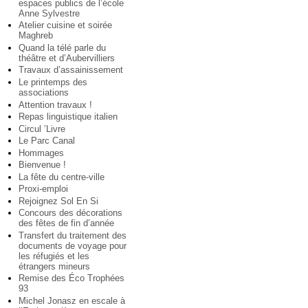
espaces publics de l’école
Anne Sylvestre
Atelier cuisine et soirée
Maghreb
Quand la télé parle du
théâtre et d’Aubervilliers
Travaux d’assainissement
Le printemps des
associations
Attention travaux !
Repas linguistique italien
Circul ’Livre
Le Parc Canal
Hommages
Bienvenue !
La fête du centre-ville
Proxi-emploi
Rejoignez Sol En Si
Concours des décorations
des fêtes de fin d’année
Transfert du traitement des
documents de voyage pour
les réfugiés et les
étrangers mineurs
Remise des Éco Trophées
93
Michel Jonasz en escale à