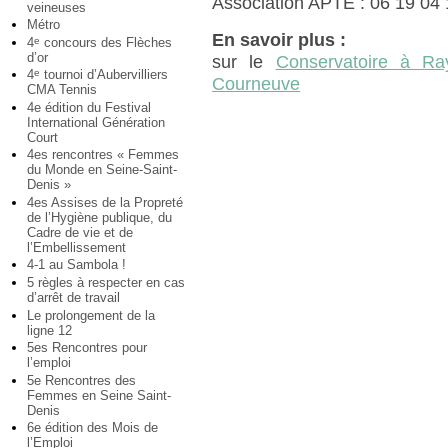
Association APTE : 06 19 04 
veineuses
Métro
En savoir plus :
4
concours des Flèches
e
d’or
sur le
Conservatoire à Ra
4
tournoi d’Aubervilliers
e
Courneuve
CMA Tennis
4e édition du Festival
International Génération
Court
4es rencontres « Femmes
du Monde en Seine-Saint-
Denis »
4es Assises de la Propreté
de l’Hygiène publique, du
Cadre de vie et de
l’Embellissement
4-1 au Sambola !
5 règles à respecter en cas
d’arrêt de travail
Le prolongement de la
ligne 12
5es Rencontres pour
l’emploi
5e Rencontres des
Femmes en Seine Saint-
Denis
6e édition des Mois de
l’Emploi