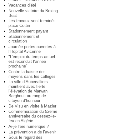
Vacances d’été
Nouvelle victoire du Boxing
Beat
Les travaux sont terminés
place Cottin
Stationnement payant
Stationnement et
circulation
Journée portes ouvertes à
l’Hôpital Avicenne
"L’emploi du temps actuel
est reconduit l’année
prochaine"
Contre la baisse des
moyens dans les collèges
La ville d’Aubervilliers
maintient avec fierté
l’élévation de Marwan
Barghouti au rang de
citoyen d’honneur
De Visu en visite à Mazier
Commémoration du 52ème
anniversaire du cessez-le-
feu en Algérie
Ai-je l’ère numérique ?
La prévention a de l’avenir
Sous le regard des