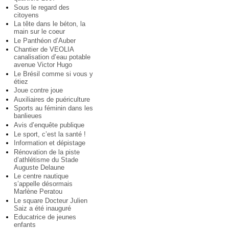
Sous le regard des
citoyens
La tête dans le béton, la
main sur le coeur
Le Panthéon d’Auber
Chantier de VEOLIA
canalisation d’eau potable
avenue Victor Hugo
Le Brésil comme si vous y
étiez
Joue contre joue
Auxiliaires de puériculture
Sports au féminin dans les
banlieues
Avis d’enquête publique
Le sport, c’est la santé !
Information et dépistage
Rénovation de la piste
d’athlétisme du Stade
Auguste Delaune
Le centre nautique
s’appelle désormais
Marlène Peratou
Le square Docteur Julien
Saiz a été inauguré
Educatrice de jeunes
enfants