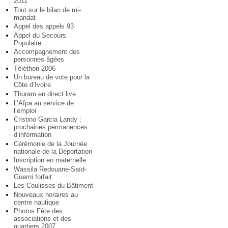
2011
Tout sur le bilan de mi-
mandat
Appel des appels 93
Appel du Secours
Populaire
Accompagnement des
personnes âgées
Téléthon 2006
Un bureau de vote pour la
Côte d’Ivoire
Thuram en direct live
L’Afpa au service de
l’emploi
Cristino Garcia Landy :
prochaines permanences
d’information
Cérémonie de la Journée
nationale de la Déportation
Inscription en maternelle
Wassila Redouane-Saïd-
Guerni forfait
Les Coulisses du Bâtiment
Nouveaux horaires au
centre nautique
Photos Fête des
associations et des
quartiers 2007