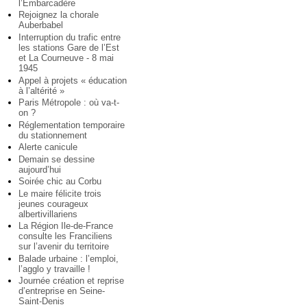
l’Embarcadère
Rejoignez la chorale
Auberbabel
Interruption du trafic entre
les stations Gare de l’Est
et La Courneuve - 8 mai
1945
Appel à projets « éducation
à l’altérité »
Paris Métropole : où va-t-
on ?
Réglementation temporaire
du stationnement
Alerte canicule
Demain se dessine
aujourd’hui
Soirée chic au Corbu
Le maire félicite trois
jeunes courageux
albertivillariens
La Région Ile-de-France
consulte les Franciliens
sur l’avenir du territoire
Balade urbaine : l’emploi,
l’agglo y travaille !
Journée création et reprise
d’entreprise en Seine-
Saint-Denis