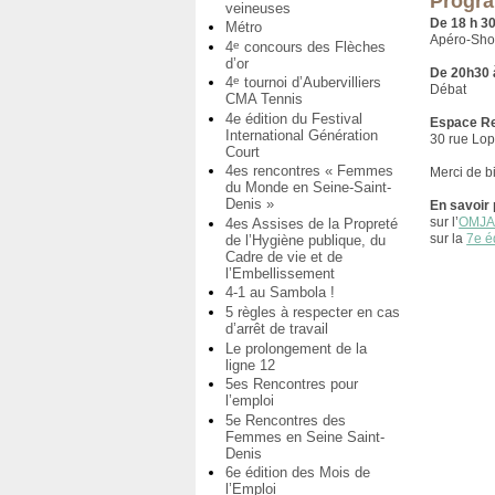
Progr
veineuses
De 18 h 30
Métro
Apéro-Show
4
concours des Flèches
e
d’or
De 20h30 
4
tournoi d’Aubervilliers
e
Débat
CMA Tennis
4e édition du Festival
Espace R
International Génération
30 rue Lop
Court
4es rencontres « Femmes
Merci de b
du Monde en Seine-Saint-
Denis »
En savoir 
sur l’
OMJ
4es Assises de la Propreté
sur la
7e é
de l’Hygiène publique, du
Cadre de vie et de
l’Embellissement
4-1 au Sambola !
5 règles à respecter en cas
d’arrêt de travail
Le prolongement de la
ligne 12
5es Rencontres pour
l’emploi
5e Rencontres des
Femmes en Seine Saint-
Denis
6e édition des Mois de
l’Emploi