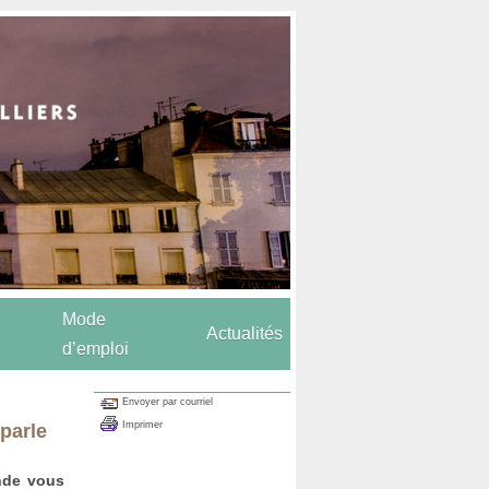
Mode
Actualités
d’emploi
Envoyer par courriel
Imprimer
 parle
onde vous