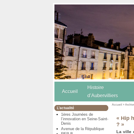
Histoire
Accueil
d’Aubervilliers
Accueil
>
Archiv
L’actualité
1ères Journées de
« Hip h
l’innovation en Seine-Saint-
Denis
? »
Avenue de la République
La ville
RER B