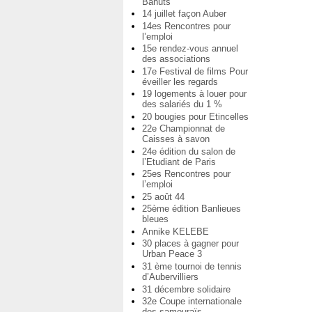
Bahuts
14 juillet façon Auber
14es Rencontres pour
l’emploi
15e rendez-vous annuel
des associations
17e Festival de films Pour
éveiller les regards
19 logements à louer pour
des salariés du 1 %
20 bougies pour Etincelles
22e Championnat de
Caisses à savon
24e édition du salon de
l’Etudiant de Paris
25es Rencontres pour
l’emploi
25 août 44
25ème édition Banlieues
bleues
Annike KELEBE
30 places à gagner pour
Urban Peace 3
31 ème tournoi de tennis
d’Aubervilliers
31 décembre solidaire
32e Coupe internationale
des samouraïs