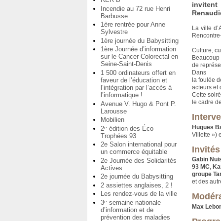
inviten
Incendie au 72 rue Henri
Renaudi
Barbusse
1ère rentrée pour Anne
La ville d
Sylvestre
Rencontre-
1ère journée du Babysitting
1ère Journée d’information
Culture, cu
sur le Cancer Colorectal en
Beaucoup 
Seine-Saint-Denis
de représe
1 500 ordinateurs offert en
Dans
faveur de l’éducation et
la foulée 
l’intégration par l’accès à
acteurs et
l’informatique !
Cette soir
le cadre d
Avenue V. Hugo & Pont P.
Larousse
Interv
Mobilien
Hugues B
2
édition des Éco
e
Villette ») 
Trophées 93
2e Salon international pour
Invités
un commerce équitable
Gabin Nui
2e Journée des Solidarités
93 MC
,
Ka
Actives
groupe T
2e journée du Babysitting
et des aut
2 assiettes anglaises, 2 !
Les rendez-vous de la ville
Modéra
3
semaine nationale
e
Max Lebo
d’information et de
prévention des maladies