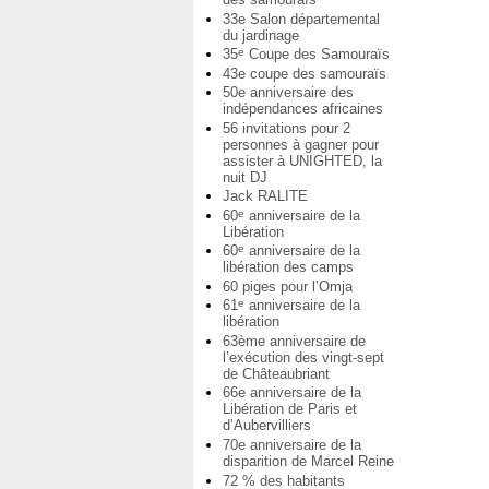
33e Salon départemental
du jardinage
35
Coupe des Samouraïs
e
43e coupe des samouraïs
50e anniversaire des
indépendances africaines
56 invitations pour 2
personnes à gagner pour
assister à UNIGHTED, la
nuit DJ
Jack RALITE
60
anniversaire de la
e
Libération
60
anniversaire de la
e
libération des camps
60 piges pour l’Omja
61
anniversaire de la
e
libération
63ème anniversaire de
l’exécution des vingt-sept
de Châteaubriant
66e anniversaire de la
Libération de Paris et
d’Aubervilliers
70e anniversaire de la
disparition de Marcel Reine
72 % des habitants