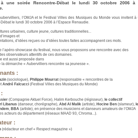
t à une soirée Rencontre-Débat le lundi 30 octobre 2006 à 
e.
’Aubervilliers, l’OMJA et le Festival Villes des Musiques du Monde vous invitent à
Débat le lundi 30 octobre 2006 à l’Espace Renaudie.
ltures urbaines, culture jeune, cultures traditionnelles...
d’images et
ntations, d’idées reçues ou d’idées toutes faites accompagnent ces mots.
de l’apéro-showcase du festival, nous vous proposons une rencontre avec des
 des observateurs attentifs de ces domaines.
ée est aussi proposée dans
e la démarche « Aubervilliers rencontre sa jeunesse ».
enants :
azin
(sociologue),
Philippe Mourrat
(responsable « rencontres de la
et
André Falcucci
(Festival Villes des Musiques du Monde)
 :
ssier
(Compagnie Aktuel Force), Halim Kerbouche (régisseur),
le collectif
rl Libanus
(danseur, chorégraphe),
Abd Al Malik
(artiste),
Hocine Ben
(slameur),
l
andem
,
BBA
(artiste), en présence des musiciens et danseurs amateurs de l’OMJA
res acteurs du département (réseaux MAAD 93, Chroma...).
teur :
n
(rédacteur en chef « Respect magazine »)