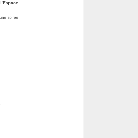
l’Espace
 une soirée
e