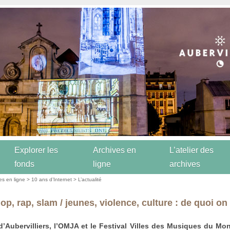
Explorer les
Archives en
L’atelier des
fonds
ligne
archives
es en ligne
>
10 ans d’Internet
>
L’actualité
op, rap, slam / jeunes, violence, culture : de quoi on
 d’Aubervilliers, l’OMJA et le Festival Villes des Musiques du M