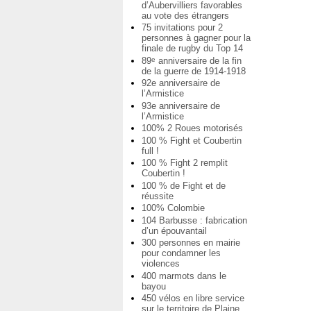
d’Aubervilliers favorables
au vote des étrangers
75 invitations pour 2
personnes à gagner pour la
finale de rugby du Top 14
89
anniversaire de la fin
e
de la guerre de 1914-1918
92e anniversaire de
l’Armistice
93e anniversaire de
l’Armistice
100% 2 Roues motorisés
100 % Fight et Coubertin
full !
100 % Fight 2 remplit
Coubertin !
100 % de Fight et de
réussite
100% Colombie
104 Barbusse : fabrication
d’un épouvantail
300 personnes en mairie
pour condamner les
violences
400 marmots dans le
bayou
450 vélos en libre service
sur le territoire de Plaine