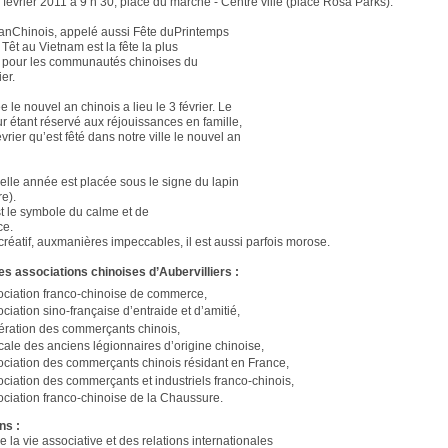
 février 2011 à 9 h 30, place du marché - Centre ville (place Rosa Parks).
anChinois, appelé aussi Fête duPrintemps
Têt au Vietnam est la fête la plus
 pour les communautés chinoises du
er.
 le nouvel an chinois a lieu le 3 février. Le
ur étant réservé aux réjouissances en famille,
février qu’est fêté dans notre ville le nouvel an
elle année est placée sous le signe du lapin
re).
st le symbole du calme et de
ce.
créatif, auxmanières impeccables, il est aussi parfois morose.
des associations chinoises d’Aubervilliers :
ociation franco-chinoise de commerce,
ciation sino-française d’entraide et d’amitié,
ération des commerçants chinois,
ale des anciens légionnaires d’origine chinoise,
ciation des commerçants chinois résidant en France,
ciation des commerçants et industriels franco-chinois,
ciation franco-chinoise de la Chaussure.
ns :
e la vie associative et des relations internationales