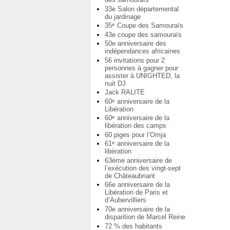
33e Salon départemental
du jardinage
35
Coupe des Samouraïs
e
43e coupe des samouraïs
50e anniversaire des
indépendances africaines
56 invitations pour 2
personnes à gagner pour
assister à UNIGHTED, la
nuit DJ
Jack RALITE
60
anniversaire de la
e
Libération
60
anniversaire de la
e
libération des camps
60 piges pour l’Omja
61
anniversaire de la
e
libération
63ème anniversaire de
l’exécution des vingt-sept
de Châteaubriant
66e anniversaire de la
Libération de Paris et
d’Aubervilliers
70e anniversaire de la
disparition de Marcel Reine
72 % des habitants