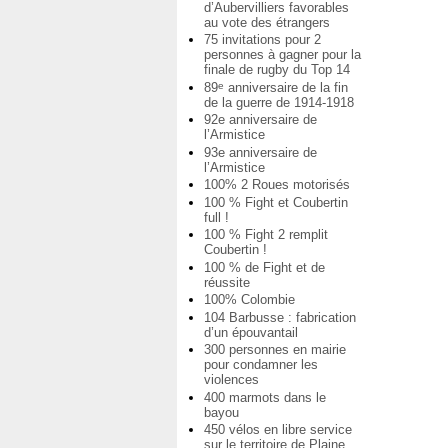
d’Aubervilliers favorables
au vote des étrangers
75 invitations pour 2
personnes à gagner pour la
finale de rugby du Top 14
89
anniversaire de la fin
e
de la guerre de 1914-1918
92e anniversaire de
l’Armistice
93e anniversaire de
l’Armistice
100% 2 Roues motorisés
100 % Fight et Coubertin
full !
100 % Fight 2 remplit
Coubertin !
100 % de Fight et de
réussite
100% Colombie
104 Barbusse : fabrication
d’un épouvantail
300 personnes en mairie
pour condamner les
violences
400 marmots dans le
bayou
450 vélos en libre service
sur le territoire de Plaine