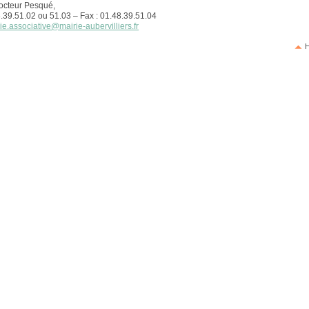
octeur Pesqué,
48.39.51.02 ou 51.03 – Fax : 01.48.39.51.04
ie.associative@mairie-aubervilliers.fr
H