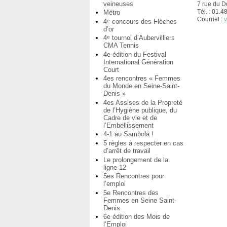
veineuses
7 rue du D
Tél. : 01.
Métro
Courriel :
v
4
concours des Flèches
e
d’or
4
tournoi d’Aubervilliers
e
CMA Tennis
4e édition du Festival
International Génération
Court
4es rencontres « Femmes
du Monde en Seine-Saint-
Denis »
4es Assises de la Propreté
de l’Hygiène publique, du
Cadre de vie et de
l’Embellissement
4-1 au Sambola !
5 règles à respecter en cas
d’arrêt de travail
Le prolongement de la
ligne 12
5es Rencontres pour
l’emploi
5e Rencontres des
Femmes en Seine Saint-
Denis
6e édition des Mois de
l’Emploi