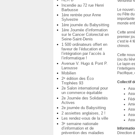
Vendredi 4
Incendie au 72 rue Henri
Barbusse
Le nouvel 
ou Fête du 
1ère rentrée pour Anne
importante
Sylvestre
monde enti
1ère journée du Babysitting
1ère Journée d’information
Cette année
sur le Cancer Colorectal en
premier jo
Seine-Saint-Denis
c’est le 4 
1 500 ordinateurs offert en
chinois.
faveur de l’éducation et
l’intégration par l’accès à
Cette nouv
l’informatique !
(ou du lièv
Avenue V. Hugo & Pont P.
Le lapin e
Larousse
l’intelligen
Mobilien
Pacifique, 
2
édition des Éco
e
Collectif 
Trophées 93
2e Salon international pour
Ass
un commerce équitable
Asso
2e Journée des Solidarités
Féd
Actives
Amic
2e journée du Babysitting
Asso
2 assiettes anglaises, 2 !
Asso
Les rendez-vous de la ville
Asso
3
semaine nationale
e
d’information et de
Informatio
prévention des maladies
Direction d