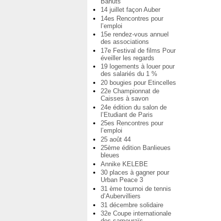
Bahuts
14 juillet façon Auber
14es Rencontres pour
l’emploi
15e rendez-vous annuel
des associations
17e Festival de films Pour
éveiller les regards
19 logements à louer pour
des salariés du 1 %
20 bougies pour Etincelles
22e Championnat de
Caisses à savon
24e édition du salon de
l’Etudiant de Paris
25es Rencontres pour
l’emploi
25 août 44
25ème édition Banlieues
bleues
Annike KELEBE
30 places à gagner pour
Urban Peace 3
31 ème tournoi de tennis
d’Aubervilliers
31 décembre solidaire
32e Coupe internationale
des samouraïs