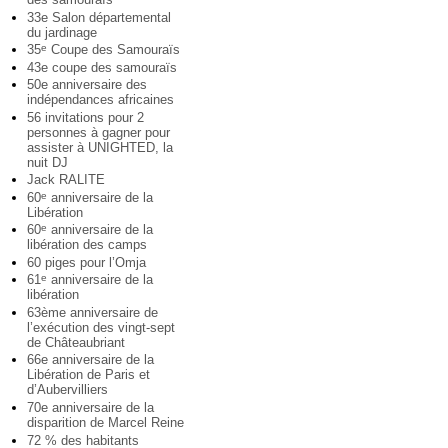
33e Salon départemental
du jardinage
35
Coupe des Samouraïs
e
43e coupe des samouraïs
50e anniversaire des
indépendances africaines
56 invitations pour 2
personnes à gagner pour
assister à UNIGHTED, la
nuit DJ
Jack RALITE
60
anniversaire de la
e
Libération
60
anniversaire de la
e
libération des camps
60 piges pour l’Omja
61
anniversaire de la
e
libération
63ème anniversaire de
l’exécution des vingt-sept
de Châteaubriant
66e anniversaire de la
Libération de Paris et
d’Aubervilliers
70e anniversaire de la
disparition de Marcel Reine
72 % des habitants