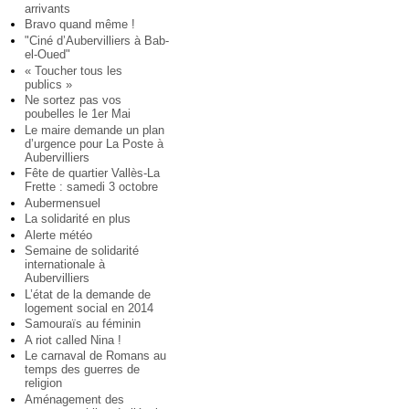
arrivants
Bravo quand même !
"Ciné d’Aubervilliers à Bab-
el-Oued"
« Toucher tous les
publics »
Ne sortez pas vos
poubelles le 1er Mai
Le maire demande un plan
d’urgence pour La Poste à
Aubervilliers
Fête de quartier Vallès-La
Frette : samedi 3 octobre
Aubermensuel
La solidarité en plus
Alerte météo
Semaine de solidarité
internationale à
Aubervilliers
L’état de la demande de
logement social en 2014
Samouraïs au féminin
A riot called Nina !
Le carnaval de Romans au
temps des guerres de
religion
Aménagement des