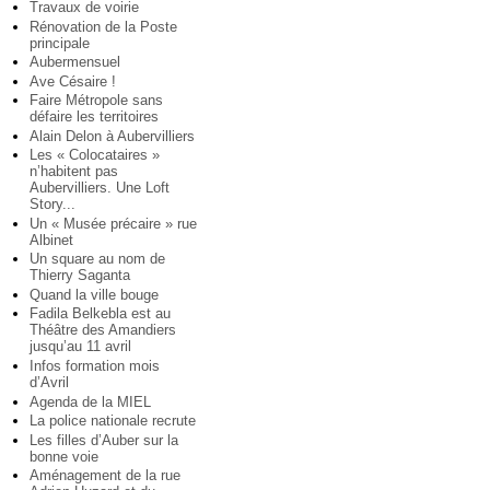
Travaux de voirie
Rénovation de la Poste
principale
Aubermensuel
Ave Césaire !
Faire Métropole sans
défaire les territoires
Alain Delon à Aubervilliers
Les « Colocataires »
n’habitent pas
Aubervilliers. Une Loft
Story...
Un « Musée précaire » rue
Albinet
Un square au nom de
Thierry Saganta
Quand la ville bouge
Fadila Belkebla est au
Théâtre des Amandiers
jusqu’au 11 avril
Infos formation mois
d’Avril
Agenda de la MIEL
La police nationale recrute
Les filles d’Auber sur la
bonne voie
Aménagement de la rue