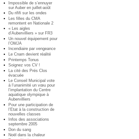
Impossible de s’ennuyer
sur Auber en juillet-août
Du rififi sur les ondes
Les filles du CMA
remontent en Nationale 2
« Les aigles
d’Aubervilliers » sur FR3
Un nouvel équipement pour
l’OMJA
Incendiaire par vengeance
Le Cnam devient réalité
Printemps Tonus
Soignez vos CV !
La cité des Prés Clos
évacuée
Le Conseil Municipal vote
à l’unanimité un vœu pour
l’implantation du Centre
aquatique olympique à
Aubervilliers
Pour une participation de
l’Etat à la construction de
nouvelles classes
Infos des associations
septembre 2005
Don du sang
Noël dans la chaleur