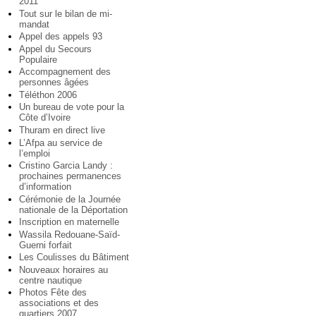
2011
Tout sur le bilan de mi-
mandat
Appel des appels 93
Appel du Secours
Populaire
Accompagnement des
personnes âgées
Téléthon 2006
Un bureau de vote pour la
Côte d’Ivoire
Thuram en direct live
L’Afpa au service de
l’emploi
Cristino Garcia Landy :
prochaines permanences
d’information
Cérémonie de la Journée
nationale de la Déportation
Inscription en maternelle
Wassila Redouane-Saïd-
Guerni forfait
Les Coulisses du Bâtiment
Nouveaux horaires au
centre nautique
Photos Fête des
associations et des
quartiers 2007