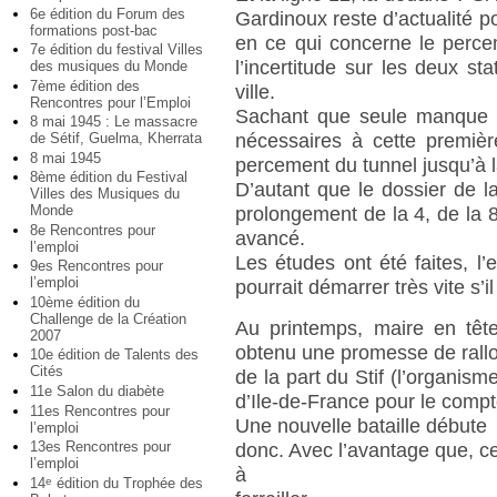
6e édition du Forum des
Gardinoux reste d’actualité po
formations post-bac
en ce qui concerne le perce
7e édition du festival Villes
l’incertitude sur les deux sta
des musiques du Monde
7ème édition des
ville.
Rencontres pour l’Emploi
Sachant que seule manque un
8 mai 1945 : Le massacre
nécessaires à cette premiè
de Sétif, Guelma, Kherrata
8 mai 1945
percement du tunnel jusqu’à la
8ème édition du Festival
D’autant que le dossier de la
Villes des Musiques du
Monde
prolongement de la 4, de la 8
8e Rencontres pour
avancé.
l’emploi
Les études ont été faites, l’
9es Rencontres pour
l’emploi
pourrait démarrer très vite s’i
10ème édition du
Challenge de la Création
Au printemps, maire en tête,
2007
obtenu une promesse de rall
10e édition de Talents des
Cités
de la part du Stif (l’organi
11e Salon du diabète
d’Ile-de-France pour le compt
11es Rencontres pour
Une nouvelle bataille débute
l’emploi
13es Rencontres pour
donc. Avec l’avantage que, cet
l’emploi
à
14
édition du Trophée des
e