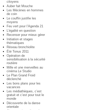
citoyens
Auber fait Mouche
Les Mécènes en hommes
de coin
Le couffin justifie les
moyens
Feu vert pour l’Agenda 21
L’égalité en question
Recenser pour mieux gérer
Initiation et stages
thématiques
Réseau bronchiolite
Été Tonus 2011
Opération de
sensibilisation à la sécurité
routière
Mille et une merveilles au
cinéma Le Studio
Le Plan Grand Froid
déclenché
Les bons plans pour les
vacances
Les médiathèques, c’est
gratuit et c’est pour tout le
monde
Découverte de la danse
orientale