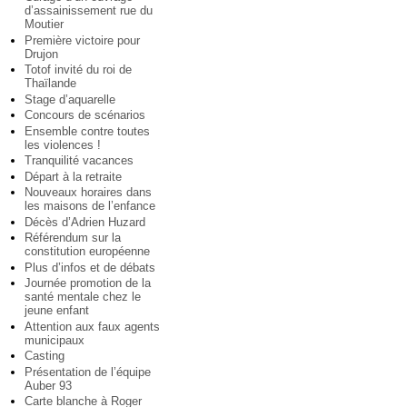
d’assainissement rue du
Moutier
Première victoire pour
Drujon
Totof invité du roi de
Thaïlande
Stage d’aquarelle
Concours de scénarios
Ensemble contre toutes
les violences !
Tranquilité vacances
Départ à la retraite
Nouveaux horaires dans
les maisons de l’enfance
Décès d’Adrien Huzard
Référendum sur la
constitution européenne
Plus d’infos et de débats
Journée promotion de la
santé mentale chez le
jeune enfant
Attention aux faux agents
municipaux
Casting
Présentation de l’équipe
Auber 93
Carte blanche à Roger