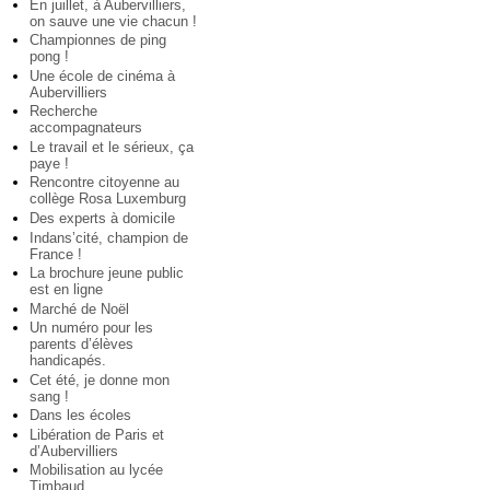
En juillet, à Aubervilliers,
on sauve une vie chacun !
Championnes de ping
pong !
Une école de cinéma à
Aubervilliers
Recherche
accompagnateurs
Le travail et le sérieux, ça
paye !
Rencontre citoyenne au
collège Rosa Luxemburg
Des experts à domicile
Indans’cité, champion de
France !
La brochure jeune public
est en ligne
Marché de Noël
Un numéro pour les
parents d’élèves
handicapés.
Cet été, je donne mon
sang !
Dans les écoles
Libération de Paris et
d’Aubervilliers
Mobilisation au lycée
Timbaud