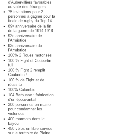
d’Aubervilliers favorables
au vote des étrangers
75 invitations pour 2
personnes à gagner pour la
finale de rugby du Top 14
89
anniversaire de la fin
e
de la guerre de 1914-1918
92e anniversaire de
l’Armistice
93e anniversaire de
l’Armistice
100% 2 Roues motorisés
100 % Fight et Coubertin
full !
100 % Fight 2 remplit
Coubertin !
100 % de Fight et de
réussite
100% Colombie
104 Barbusse : fabrication
d’un épouvantail
300 personnes en mairie
pour condamner les
violences
400 marmots dans le
bayou
450 vélos en libre service
sur le territoire de Plaine