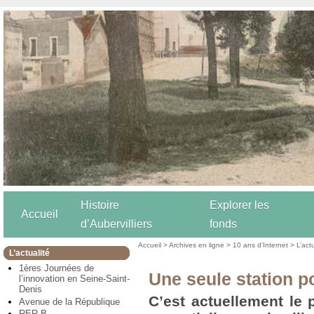
Histoire
Explorer les
Accueil
d’Aubervilliers
fonds
Accueil
>
Archives en ligne
>
10 ans d’Internet
>
L’act
L’actualité
1ères Journées de
Une seule station po
l’innovation en Seine-Saint-
Denis
C’est actuellement le 
Avenue de la République
RER B