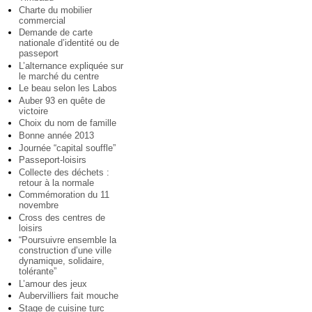
Charte du mobilier
commercial
Demande de carte
nationale d’identité ou de
passeport
L’alternance expliquée sur
le marché du centre
Le beau selon les Labos
Auber 93 en quête de
victoire
Choix du nom de famille
Bonne année 2013
Journée “capital souffle”
Passeport-loisirs
Collecte des déchets :
retour à la normale
Commémoration du 11
novembre
Cross des centres de
loisirs
“Poursuivre ensemble la
construction d’une ville
dynamique, solidaire,
tolérante”
L’amour des jeux
Aubervilliers fait mouche
Stage de cuisine turc