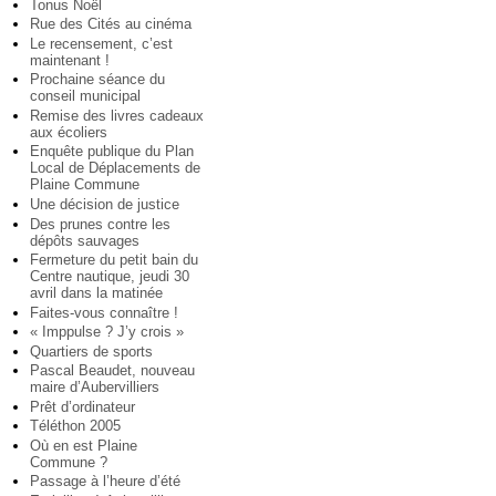
Tonus Noël
Rue des Cités au cinéma
Le recensement, c’est
maintenant !
Prochaine séance du
conseil municipal
Remise des livres cadeaux
aux écoliers
Enquête publique du Plan
Local de Déplacements de
Plaine Commune
Une décision de justice
Des prunes contre les
dépôts sauvages
Fermeture du petit bain du
Centre nautique, jeudi 30
avril dans la matinée
Faites-vous connaître !
« Imppulse ? J’y crois »
Quartiers de sports
Pascal Beaudet, nouveau
maire d’Aubervilliers
Prêt d’ordinateur
Téléthon 2005
Où en est Plaine
Commune ?
Passage à l’heure d’été