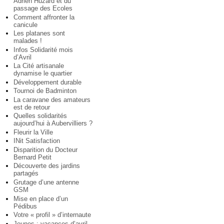
Adrien Huzard et du
passage des Ecoles
Comment affronter la
canicule
Les platanes sont
malades !
Infos Solidarité mois
d’Avril
La Cité artisanale
dynamise le quartier
Développement durable
Tournoi de Badminton
La caravane des amateurs
est de retour
Quelles solidarités
aujourd’hui à Aubervilliers ?
Fleurir la Ville
INit Satisfaction
Disparition du Docteur
Bernard Petit
Découverte des jardins
partagés
Grutage d’une antenne
GSM
Mise en place d’un
Pédibus
Votre « profil » d’internaute
Jeunes : vacances d’avril