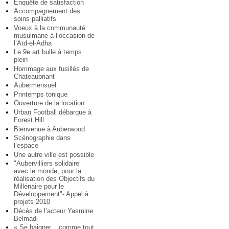
Enquête de satisfaction
Accompagnement des
soins palliatifs
Voeux à la communauté
musulmane à l’occasion de
l’Aïd-el-Adha
Le 9e art bulle à temps
plein
Hommage aux fusillés de
Chateaubriant
Aubermensuel
Printemps tonique
Ouverture de la location
Urban Football débarque à
Forest Hill
Bienvenue à Auberwood
Scénographie dans
l’espace
Une autre ville est possible
"Aubervilliers solidaire
avec le monde, pour la
réalisation des Objectifs du
Millénaire pour le
Développement"- Appel à
projets 2010
Décès de l’acteur Yasmine
Belmadi
« Se baigner... comme tout