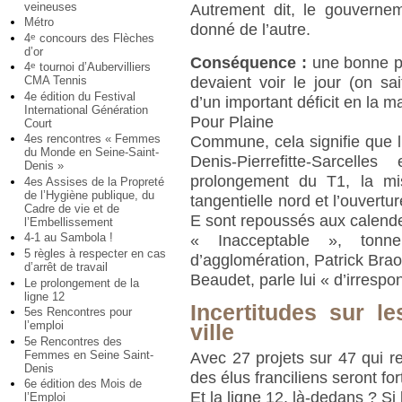
veineuses
Autrement dit, le gouvernem
Métro
donné de l’autre.
4
concours des Flèches
e
d’or
Conséquence :
une bonne pa
4
tournoi d’Aubervilliers
e
CMA Tennis
devaient voir le jour (on sa
4e édition du Festival
d’un important déficit en la m
International Génération
Pour Plaine
Court
4es rencontres « Femmes
Commune, cela signifie que l
du Monde en Seine-Saint-
Denis-Pierrefitte-Sarcelles
Denis »
prolongement du T1, la mis
4es Assises de la Propreté
de l’Hygiène publique, du
tangentielle nord et l’ouvertu
Cadre de vie et de
E sont repoussés aux calend
l’Embellissement
4-1 au Sambola !
« Inacceptable », tonn
5 règles à respecter en cas
d’agglomération, Patrick Brao
d’arrêt de travail
Beaudet, parle lui « d’irrespon
Le prolongement de la
ligne 12
Incertitudes sur l
5es Rencontres pour
l’emploi
ville
5e Rencontres des
Femmes en Seine Saint-
Avec 27 projets sur 47 qui re
Denis
des élus franciliens seront fo
6e édition des Mois de
Et la ligne 12, là-dedans ? Si
l’Emploi