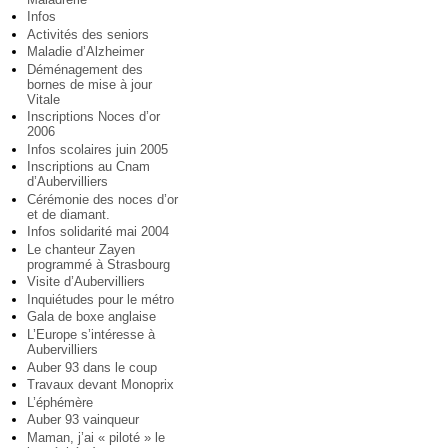
Infos
Activités des seniors
Maladie d’Alzheimer
Déménagement des
bornes de mise à jour
Vitale
Inscriptions Noces d’or
2006
Infos scolaires juin 2005
Inscriptions au Cnam
d’Aubervilliers
Cérémonie des noces d’or
et de diamant.
Infos solidarité mai 2004
Le chanteur Zayen
programmé à Strasbourg
Visite d’Aubervilliers
Inquiétudes pour le métro
Gala de boxe anglaise
L’Europe s’intéresse à
Aubervilliers
Auber 93 dans le coup
Travaux devant Monoprix
L’éphémère
Auber 93 vainqueur
Maman, j’ai « piloté » le