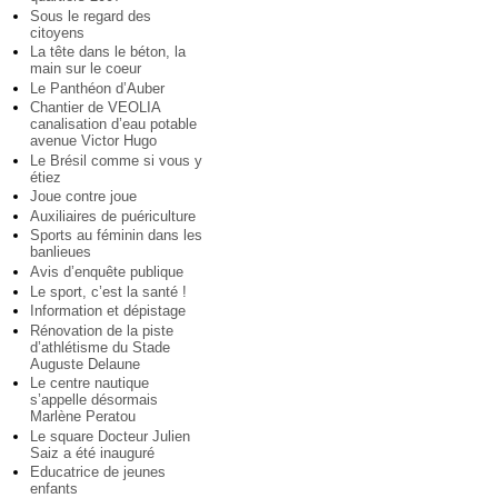
Sous le regard des
citoyens
La tête dans le béton, la
main sur le coeur
Le Panthéon d’Auber
Chantier de VEOLIA
canalisation d’eau potable
avenue Victor Hugo
Le Brésil comme si vous y
étiez
Joue contre joue
Auxiliaires de puériculture
Sports au féminin dans les
banlieues
Avis d’enquête publique
Le sport, c’est la santé !
Information et dépistage
Rénovation de la piste
d’athlétisme du Stade
Auguste Delaune
Le centre nautique
s’appelle désormais
Marlène Peratou
Le square Docteur Julien
Saiz a été inauguré
Educatrice de jeunes
enfants