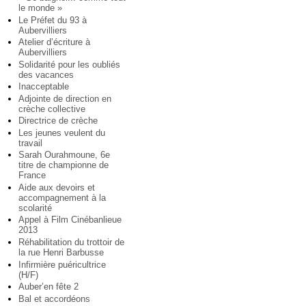
le monde »
Le Préfet du 93 à
Aubervilliers
Atelier d’écriture à
Aubervilliers
Solidarité pour les oubliés
des vacances
Inacceptable
Adjointe de direction en
crèche collective
Directrice de crèche
Les jeunes veulent du
travail
Sarah Ourahmoune, 6e
titre de championne de
France
Aide aux devoirs et
accompagnement à la
scolarité
Appel à Film Cinébanlieue
2013
Réhabilitation du trottoir de
la rue Henri Barbusse
Infirmière puéricultrice
(H/F)
Auber’en fête 2
Bal et accordéons