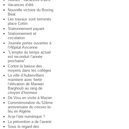
Vacances d’été
Nouvelle victoire du Boxing
Beat
Les travaux sont terminés
place Cottin
Stationnement payant
Stationnement et
circulation
Journée portes ouvertes à
l’Hôpital Avicenne
"L’emploi du temps actuel
est reconduit l’année
prochaine"
Contre la baisse des
moyens dans les collèges
La ville d’Aubervilliers
maintient avec fierté
l’élévation de Marwan
Barghouti au rang de
citoyen d’honneur
De Visu en visite à Mazier
Commémoration du 52ème
anniversaire du cessez-le-
feu en Algérie
Ai-je l’ère numérique ?
La prévention a de l’avenir
Sous le regard des