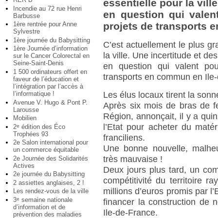
essentielle pour la vill
Incendie au 72 rue Henri
en question qui valen
Barbusse
1ère rentrée pour Anne
projets de transports 
Sylvestre
1ère journée du Babysitting
C’est actuellement le plus gra
1ère Journée d’information
la ville. Une incertitude et de
sur le Cancer Colorectal en
Seine-Saint-Denis
en question qui valent po
1 500 ordinateurs offert en
transports en commun en Ile
faveur de l’éducation et
l’intégration par l’accès à
l’informatique !
Les élus locaux tirent la sonn
Avenue V. Hugo & Pont P.
Après six mois de bras de f
Larousse
Région, annonçait, il y a quin
Mobilien
l’Etat pour acheter du maté
2
édition des Éco
e
Trophées 93
franciliens.
2e Salon international pour
Une bonne nouvelle, malheu
un commerce équitable
très mauvaise !
2e Journée des Solidarités
Actives
Deux jours plus tard, un com
2e journée du Babysitting
compétitivité du territoire r
2 assiettes anglaises, 2 !
millions d’euros promis par l’
Les rendez-vous de la ville
3
semaine nationale
e
financer la construction de n
d’information et de
Ile-de-France.
prévention des maladies