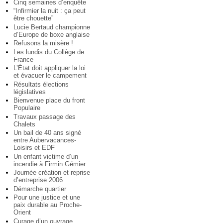
Cinq semaines d’enquête
“Infirmier la nuit : ça peut
être chouette”
Lucie Bertaud championne
d’Europe de boxe anglaise
Refusons la misère !
Les lundis du Collège de
France
L’État doit appliquer la loi
et évacuer le campement
Résultats élections
législatives
Bienvenue place du front
Populaire
Travaux passage des
Chalets
Un bail de 40 ans signé
entre Aubervacances-
Loisirs et EDF
Un enfant victime d’un
incendie à Firmin Gémier
Journée création et reprise
d’entreprise 2006
Démarche quartier
Pour une justice et une
paix durable au Proche-
Orient
Curage d’un ouvrage