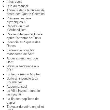
Infos sport
Rue du Moutier
Travaux dans le bureau de
poste des Quatre-Chemins
Préparez les jeux
olympiques !
Récolte du miel
d’Aubervilliers
Rassemblement solidaire
après l’attentat de Tunis
Incendie au Square des
Roses
Cérémonie pour les
massacres de Sétif
Auber surenchérit pour
Haïti
Wassila Redouane aux
JO !
Evitez la rue du Moutier
Suite à l’incendie à La
Courneuve
Aubermensuel
La Ville investit dans le
lien soci@l
La fin des papillons de
papier
Travaux de voirie en juillet