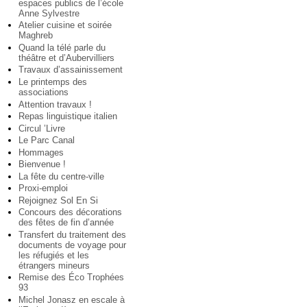
espaces publics de l’école
Anne Sylvestre
Atelier cuisine et soirée
Maghreb
Quand la télé parle du
théâtre et d’Aubervilliers
Travaux d’assainissement
Le printemps des
associations
Attention travaux !
Repas linguistique italien
Circul ’Livre
Le Parc Canal
Hommages
Bienvenue !
La fête du centre-ville
Proxi-emploi
Rejoignez Sol En Si
Concours des décorations
des fêtes de fin d’année
Transfert du traitement des
documents de voyage pour
les réfugiés et les
étrangers mineurs
Remise des Éco Trophées
93
Michel Jonasz en escale à