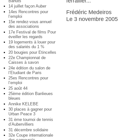
ferrailler...
Bahuts
14 juillet façon Auber
Frédéric Medeiros
14es Rencontres pour
l’emploi
Le 3 novembre 2005
15e rendez-vous annuel
des associations
17e Festival de films Pour
éveiller les regards
19 logements à louer pour
des salariés du 1 %
20 bougies pour Etincelles
22e Championnat de
Caisses à savon
24e édition du salon de
l’Etudiant de Paris
25es Rencontres pour
l’emploi
25 août 44
25ème édition Banlieues
bleues
Annike KELEBE
30 places à gagner pour
Urban Peace 3
31 ème tournoi de tennis
d’Aubervilliers
31 décembre solidaire
32e Coupe internationale
des samouraïs