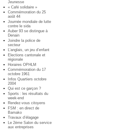
Jeunesse
« Café solidaire »
Commémoration du 25
août 44
Journée mondiale de lutte
contre le sida
Auber 93 se distingue à
Denain
Joindre la police de
secteur
L’anglais, un jeu d’enfant
Elections cantonale et
régionale
Horaires OPHLM
Commémoration du 17
octobre 1961
Infos Quartiers octobre
2004
Qui est ce garçon ?
Sports : les résultats du
week-end
Rendez-vous citoyens
FSM : en direct de
Bamako
Travaux d’élagage
Le 2ème Salon du service
aux entreprises