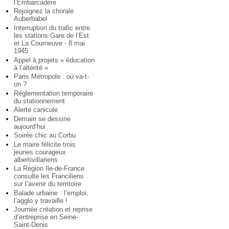
l’Embarcadère
Rejoignez la chorale
Auberbabel
Interruption du trafic entre
les stations Gare de l’Est
et La Courneuve - 8 mai
1945
Appel à projets « éducation
à l’altérité »
Paris Métropole : où va-t-
on ?
Réglementation temporaire
du stationnement
Alerte canicule
Demain se dessine
aujourd’hui
Soirée chic au Corbu
Le maire félicite trois
jeunes courageux
albertivillariens
La Région Ile-de-France
consulte les Franciliens
sur l’avenir du territoire
Balade urbaine : l’emploi,
l’agglo y travaille !
Journée création et reprise
d’entreprise en Seine-
Saint-Denis