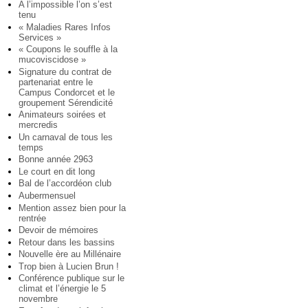
A l’impossible l’on s’est
tenu
« Maladies Rares Infos
Services »
« Coupons le souffle à la
mucoviscidose »
Signature du contrat de
partenariat entre le
Campus Condorcet et le
groupement Sérendicité
Animateurs soirées et
mercredis
Un carnaval de tous les
temps
Bonne année 2963
Le court en dit long
Bal de l’accordéon club
Aubermensuel
Mention assez bien pour la
rentrée
Devoir de mémoires
Retour dans les bassins
Nouvelle ère au Millénaire
Trop bien à Lucien Brun !
Conférence publique sur le
climat et l’énergie le 5
novembre