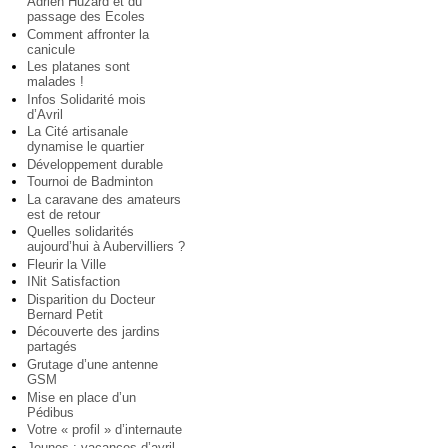
Adrien Huzard et du
passage des Ecoles
Comment affronter la
canicule
Les platanes sont
malades !
Infos Solidarité mois
d’Avril
La Cité artisanale
dynamise le quartier
Développement durable
Tournoi de Badminton
La caravane des amateurs
est de retour
Quelles solidarités
aujourd’hui à Aubervilliers ?
Fleurir la Ville
INit Satisfaction
Disparition du Docteur
Bernard Petit
Découverte des jardins
partagés
Grutage d’une antenne
GSM
Mise en place d’un
Pédibus
Votre « profil » d’internaute
Jeunes : vacances d’avril