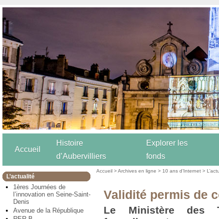
Histoire
Explorer les
Accueil
d’Aubervilliers
fonds
Accueil
>
Archives en ligne
>
10 ans d’Internet
>
L’act
L’actualité
1ères Journées de
Validité permis de 
l’innovation en Seine-Saint-
Denis
Le Ministère des T
Avenue de la République
RER B