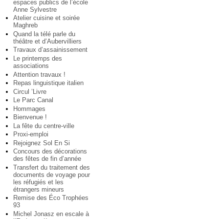
espaces publics de l’école
Anne Sylvestre
Atelier cuisine et soirée
Maghreb
Quand la télé parle du
théâtre et d’Aubervilliers
Travaux d’assainissement
Le printemps des
associations
Attention travaux !
Repas linguistique italien
Circul ’Livre
Le Parc Canal
Hommages
Bienvenue !
La fête du centre-ville
Proxi-emploi
Rejoignez Sol En Si
Concours des décorations
des fêtes de fin d’année
Transfert du traitement des
documents de voyage pour
les réfugiés et les
étrangers mineurs
Remise des Éco Trophées
93
Michel Jonasz en escale à