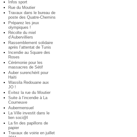
Infos sport
Rue du Moutier
Travaux dans le bureau de
poste des Quatre-Chemins
Préparez les jeux
olympiques !
Récolte du miel
d’Aubervilliers
Rassemblement solidaire
après l’attentat de Tunis
Incendie au Square des
Roses
Cérémonie pour les
massacres de Sétif
Auber surenchérit pour
Haïti
Wassila Redouane aux
JO !
Evitez la rue du Moutier
Suite à l’incendie à La
Courneuve
Aubermensuel
La Ville investit dans le
lien soci@l
La fin des papillons de
papier
Travaux de voirie en juillet