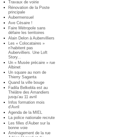
Travaux de voirie
Rénovation de la Poste
principale
Aubermensuel
Ave Césaire !
Faire Métropole sans
défaire les territoires
Alain Delon à Aubervilliers
Les « Colocataires »
n’habitent pas
Aubervilliers. Une Loft
Story...
Un « Musée précaire » rue
Albinet
Un square au nom de
Thierry Saganta
Quand la ville bouge
Fadila Belkebla est au
Théâtre des Amandiers
jusqu’au 11 avril
Infos formation mois
d’Avril
Agenda de la MIEL
La police nationale recrute
Les filles d’Auber sur la
bonne voie
Aménagement de la rue