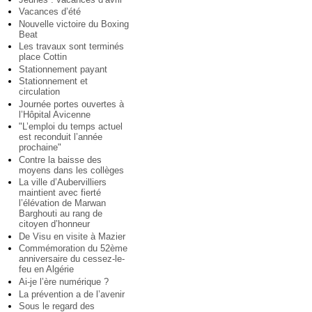
Vacances d’été
Nouvelle victoire du Boxing
Beat
Les travaux sont terminés
place Cottin
Stationnement payant
Stationnement et
circulation
Journée portes ouvertes à
l’Hôpital Avicenne
"L’emploi du temps actuel
est reconduit l’année
prochaine"
Contre la baisse des
moyens dans les collèges
La ville d’Aubervilliers
maintient avec fierté
l’élévation de Marwan
Barghouti au rang de
citoyen d’honneur
De Visu en visite à Mazier
Commémoration du 52ème
anniversaire du cessez-le-
feu en Algérie
Ai-je l’ère numérique ?
La prévention a de l’avenir
Sous le regard des