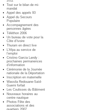
2011
Tout sur le bilan de mi-
mandat
Appel des appels 93
Appel du Secours
Populaire
Accompagnement des
personnes âgées
Téléthon 2006
Un bureau de vote pour la
Côte d’Ivoire
Thuram en direct live
L’Afpa au service de
l’emploi
Cristino Garcia Landy :
prochaines permanences
d’information
Cérémonie de la Journée
nationale de la Déportation
Inscription en maternelle
Wassila Redouane-Saïd-
Guerni forfait
Les Coulisses du Bâtiment
Nouveaux horaires au
centre nautique
Photos Fête des
associations et des
quartiers 2007