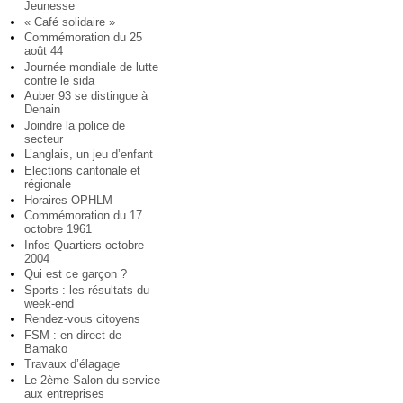
Jeunesse
« Café solidaire »
Commémoration du 25
août 44
Journée mondiale de lutte
contre le sida
Auber 93 se distingue à
Denain
Joindre la police de
secteur
L’anglais, un jeu d’enfant
Elections cantonale et
régionale
Horaires OPHLM
Commémoration du 17
octobre 1961
Infos Quartiers octobre
2004
Qui est ce garçon ?
Sports : les résultats du
week-end
Rendez-vous citoyens
FSM : en direct de
Bamako
Travaux d’élagage
Le 2ème Salon du service
aux entreprises