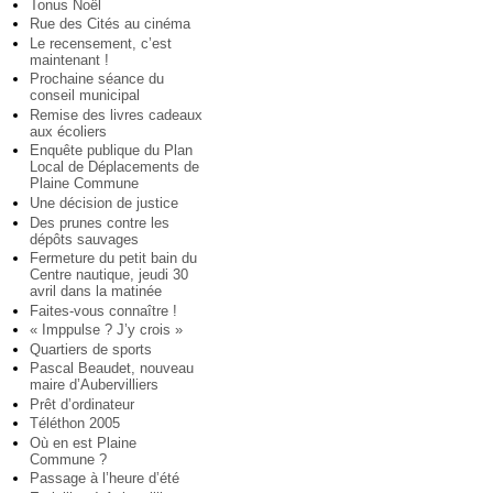
Tonus Noël
Rue des Cités au cinéma
Le recensement, c’est
maintenant !
Prochaine séance du
conseil municipal
Remise des livres cadeaux
aux écoliers
Enquête publique du Plan
Local de Déplacements de
Plaine Commune
Une décision de justice
Des prunes contre les
dépôts sauvages
Fermeture du petit bain du
Centre nautique, jeudi 30
avril dans la matinée
Faites-vous connaître !
« Imppulse ? J’y crois »
Quartiers de sports
Pascal Beaudet, nouveau
maire d’Aubervilliers
Prêt d’ordinateur
Téléthon 2005
Où en est Plaine
Commune ?
Passage à l’heure d’été