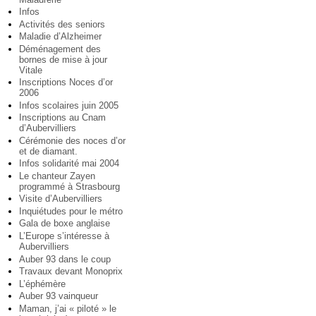
Infos
Activités des seniors
Maladie d’Alzheimer
Déménagement des
bornes de mise à jour
Vitale
Inscriptions Noces d’or
2006
Infos scolaires juin 2005
Inscriptions au Cnam
d’Aubervilliers
Cérémonie des noces d’or
et de diamant.
Infos solidarité mai 2004
Le chanteur Zayen
programmé à Strasbourg
Visite d’Aubervilliers
Inquiétudes pour le métro
Gala de boxe anglaise
L’Europe s’intéresse à
Aubervilliers
Auber 93 dans le coup
Travaux devant Monoprix
L’éphémère
Auber 93 vainqueur
Maman, j’ai « piloté » le