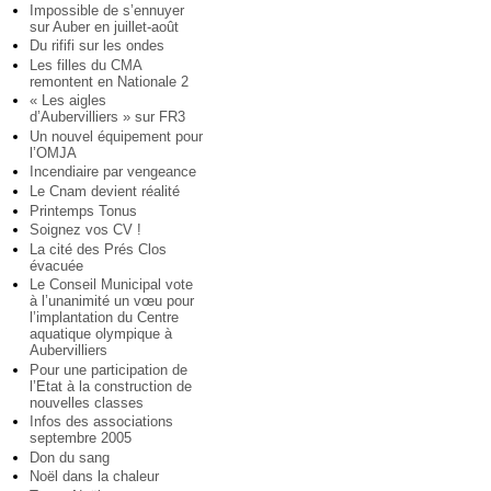
Impossible de s’ennuyer
sur Auber en juillet-août
Du rififi sur les ondes
Les filles du CMA
remontent en Nationale 2
« Les aigles
d’Aubervilliers » sur FR3
Un nouvel équipement pour
l’OMJA
Incendiaire par vengeance
Le Cnam devient réalité
Printemps Tonus
Soignez vos CV !
La cité des Prés Clos
évacuée
Le Conseil Municipal vote
à l’unanimité un vœu pour
l’implantation du Centre
aquatique olympique à
Aubervilliers
Pour une participation de
l’Etat à la construction de
nouvelles classes
Infos des associations
septembre 2005
Don du sang
Noël dans la chaleur