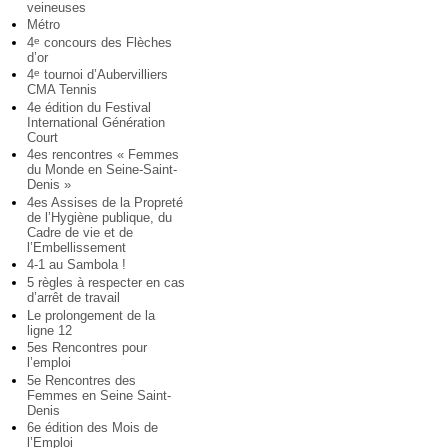
veineuses
Métro
4
concours des Flèches
e
d’or
4
tournoi d’Aubervilliers
e
CMA Tennis
4e édition du Festival
International Génération
Court
4es rencontres « Femmes
du Monde en Seine-Saint-
Denis »
4es Assises de la Propreté
de l’Hygiène publique, du
Cadre de vie et de
l’Embellissement
4-1 au Sambola !
5 règles à respecter en cas
d’arrêt de travail
Le prolongement de la
ligne 12
5es Rencontres pour
l’emploi
5e Rencontres des
Femmes en Seine Saint-
Denis
6e édition des Mois de
l’Emploi