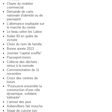
Charte du mobilier
commercial
Demande de carte
nationale d’identité ou de
passeport
L’alternance expliquée sur
le marché du centre
Le beau selon les Labos
Auber 93 en quête de
victoire
Choix du nom de famille
Bonne année 2013
Journée “capital souffle”
Passeport-loisirs
Collecte des déchets :
retour à la normale
Commémoration du 11
novembre
Cross des centres de
loisirs
“Poursuivre ensemble la
construction d’une ville
dynamique, solidaire,
tolérante”
L’amour des jeux
Aubervilliers fait mouche
Stage de cuisine turc