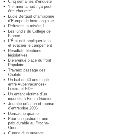
Cinq semaines d’enquête
“Infirmier la nuit : ça peut
être chouette”
Lucie Bertaud championne
d’Europe de boxe anglaise
Refusons la misère !
Les lundis du Collège de
France
L’État doit appliquer la loi
et évacuer le campement
Résultats élections
législatives
Bienvenue place du front
Populaire
Travaux passage des
Chalets
Un bail de 40 ans signé
entre Aubervacances-
Loisirs et EDF
Un enfant victime d’un
incendie à Firmin Gémier
Journée création et reprise
d’entreprise 2006
Démarche quartier
Pour une justice et une
paix durable au Proche-
Orient
Curage d’un ouvrage