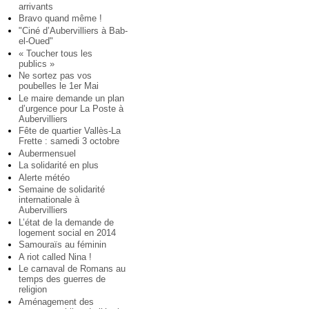
arrivants
Bravo quand même !
"Ciné d’Aubervilliers à Bab-
el-Oued"
« Toucher tous les
publics »
Ne sortez pas vos
poubelles le 1er Mai
Le maire demande un plan
d’urgence pour La Poste à
Aubervilliers
Fête de quartier Vallès-La
Frette : samedi 3 octobre
Aubermensuel
La solidarité en plus
Alerte météo
Semaine de solidarité
internationale à
Aubervilliers
L’état de la demande de
logement social en 2014
Samouraïs au féminin
A riot called Nina !
Le carnaval de Romans au
temps des guerres de
religion
Aménagement des