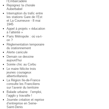
l’Embarcadère
Rejoignez la chorale
Auberbabel
Interruption du trafic entre
les stations Gare de l’Est
et La Courneuve - 8 mai
1945
Appel à projets « éducation
à l’altérité »
Paris Métropole : où va-t-
on ?
Réglementation temporaire
du stationnement
Alerte canicule
Demain se dessine
aujourd’hui
Soirée chic au Corbu
Le maire félicite trois
jeunes courageux
albertivillariens
La Région Ile-de-France
consulte les Franciliens
sur l’avenir du territoire
Balade urbaine : l’emploi,
l’agglo y travaille !
Journée création et reprise
d’entreprise en Seine-
Saint-Denis