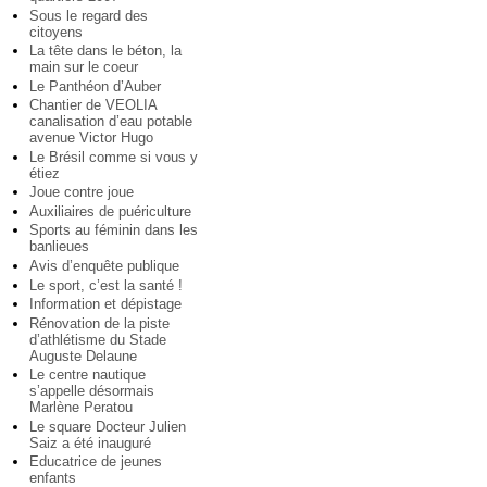
Sous le regard des
citoyens
La tête dans le béton, la
main sur le coeur
Le Panthéon d’Auber
Chantier de VEOLIA
canalisation d’eau potable
avenue Victor Hugo
Le Brésil comme si vous y
étiez
Joue contre joue
Auxiliaires de puériculture
Sports au féminin dans les
banlieues
Avis d’enquête publique
Le sport, c’est la santé !
Information et dépistage
Rénovation de la piste
d’athlétisme du Stade
Auguste Delaune
Le centre nautique
s’appelle désormais
Marlène Peratou
Le square Docteur Julien
Saiz a été inauguré
Educatrice de jeunes
enfants