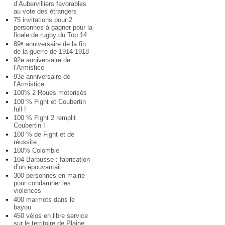
d’Aubervilliers favorables
au vote des étrangers
75 invitations pour 2
personnes à gagner pour la
finale de rugby du Top 14
89
anniversaire de la fin
e
de la guerre de 1914-1918
92e anniversaire de
l’Armistice
93e anniversaire de
l’Armistice
100% 2 Roues motorisés
100 % Fight et Coubertin
full !
100 % Fight 2 remplit
Coubertin !
100 % de Fight et de
réussite
100% Colombie
104 Barbusse : fabrication
d’un épouvantail
300 personnes en mairie
pour condamner les
violences
400 marmots dans le
bayou
450 vélos en libre service
sur le territoire de Plaine