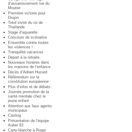
d’assainissement rue du
Moutier
Première victoire pour
Drujon
Totof invité du roi de
Thaïlande
Stage d’aquarelle
Concours de scénarios
Ensemble contre toutes
les violences !
Tranquilité vacances
Départ à la retraite
Nouveaux horaires dans
les maisons de l’enfance
Décès d’Adrien Huzard
Référendum sur la
constitution européenne
Plus d’infos et de débats
Journée promotion de la
santé mentale chez le
jeune enfant
Attention aux faux agents
municipaux
Casting
Présentation de l’équipe
Auber 93
Carte blanche à Roger