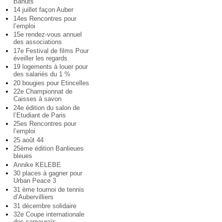
Bahuts
14 juillet façon Auber
14es Rencontres pour
l’emploi
15e rendez-vous annuel
des associations
17e Festival de films Pour
éveiller les regards
19 logements à louer pour
des salariés du 1 %
20 bougies pour Etincelles
22e Championnat de
Caisses à savon
24e édition du salon de
l’Etudiant de Paris
25es Rencontres pour
l’emploi
25 août 44
25ème édition Banlieues
bleues
Annike KELEBE
30 places à gagner pour
Urban Peace 3
31 ème tournoi de tennis
d’Aubervilliers
31 décembre solidaire
32e Coupe internationale
des samouraïs