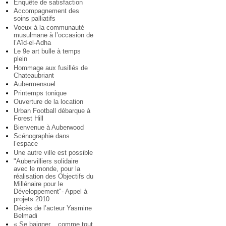
Enquête de satisfaction
Accompagnement des
soins palliatifs
Voeux à la communauté
musulmane à l’occasion de
l’Aïd-el-Adha
Le 9e art bulle à temps
plein
Hommage aux fusillés de
Chateaubriant
Aubermensuel
Printemps tonique
Ouverture de la location
Urban Football débarque à
Forest Hill
Bienvenue à Auberwood
Scénographie dans
l’espace
Une autre ville est possible
"Aubervilliers solidaire
avec le monde, pour la
réalisation des Objectifs du
Millénaire pour le
Développement"- Appel à
projets 2010
Décès de l’acteur Yasmine
Belmadi
« Se baigner... comme tout