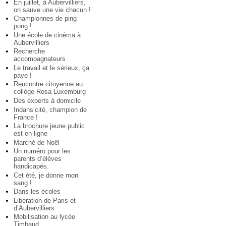
En juillet, à Aubervilliers,
on sauve une vie chacun !
Championnes de ping
pong !
Une école de cinéma à
Aubervilliers
Recherche
accompagnateurs
Le travail et le sérieux, ça
paye !
Rencontre citoyenne au
collège Rosa Luxemburg
Des experts à domicile
Indans’cité, champion de
France !
La brochure jeune public
est en ligne
Marché de Noël
Un numéro pour les
parents d’élèves
handicapés.
Cet été, je donne mon
sang !
Dans les écoles
Libération de Paris et
d’Aubervilliers
Mobilisation au lycée
Timbaud