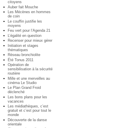
citoyens
Auber fait Mouche
Les Mécènes en hommes
de coin
Le couffin justifie les
moyens
Feu vert pour l’Agenda 21
L’égalité en question
Recenser pour mieux gérer
Initiation et stages
thématiques
Réseau bronchiolite
Été Tonus 2011
Opération de
sensibilisation à la sécurité
routière
Mille et une merveilles au
cinéma Le Studio
Le Plan Grand Froid
déclenché
Les bons plans pour les
vacances
Les médiathèques, c’est
gratuit et c’est pour tout le
monde
Découverte de la danse
orientale