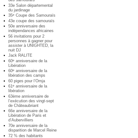
33e Salon départemental
du jardinage
35
Coupe des Samouraïs
e
43e coupe des samouraïs
50e anniversaire des
indépendances africaines
56 invitations pour 2
personnes à gagner pour
assister à UNIGHTED, la
nuit DJ
Jack RALITE
60
anniversaire de la
e
Libération
60
anniversaire de la
e
libération des camps
60 piges pour l’Omja
61
anniversaire de la
e
libération
63ème anniversaire de
l’exécution des vingt-sept
de Châteaubriant
66e anniversaire de la
Libération de Paris et
d’Aubervilliers
70e anniversaire de la
disparition de Marcel Reine
72 % des habitants