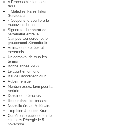
A l’impossible l’on s’est
tenu
« Maladies Rares Infos
Services »
« Coupons le souffle à la
mucoviscidose »
Signature du contrat de
partenariat entre le
Campus Condorcet et le
groupement Sérendicité
Animateurs soirées et
mercredis
Un carnaval de tous les
temps
Bonne année 2963
Le court en dit long
Bal de l’accordéon club
Aubermensuel
Mention assez bien pour la
rentrée
Devoir de mémoires
Retour dans les bassins
Nouvelle ère au Millénaire
Trop bien à Lucien Brun !
Conférence publique sur le
climat et l’énergie le 5
novembre