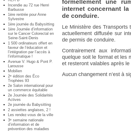
formellement une rum
Incendie au 72 rue Henri
internet concernant la
Barbusse
1ère rentrée pour Anne
de conduire.
Sylvestre
1ère journée du Babysitting
Le Ministère des Transports 
1ère Journée d’information
actuellement diffusée sur in
sur le Cancer Colorectal en
Seine-Saint-Denis
de permis de conduire.
1 500 ordinateurs offert en
faveur de l’éducation et
Contrairement aux informati
l’intégration par l’accès à
l’informatique !
quelque soit le format et les 
Avenue V. Hugo & Pont P.
et resteront valables après 
Larousse
Mobilien
Aucun changement n’est à si
2
édition des Éco
e
Trophées 93
2e Salon international pour
un commerce équitable
2e Journée des Solidarités
Actives
2e journée du Babysitting
2 assiettes anglaises, 2 !
Les rendez-vous de la ville
3
semaine nationale
e
d’information et de
prévention des maladies