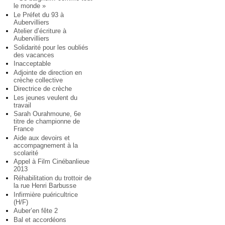
le monde »
Le Préfet du 93 à
Aubervilliers
Atelier d’écriture à
Aubervilliers
Solidarité pour les oubliés
des vacances
Inacceptable
Adjointe de direction en
crèche collective
Directrice de crèche
Les jeunes veulent du
travail
Sarah Ourahmoune, 6e
titre de championne de
France
Aide aux devoirs et
accompagnement à la
scolarité
Appel à Film Cinébanlieue
2013
Réhabilitation du trottoir de
la rue Henri Barbusse
Infirmière puéricultrice
(H/F)
Auber’en fête 2
Bal et accordéons