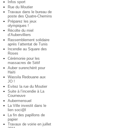
Infos sport
Rue du Moutier
Travaux dans le bureau de
poste des Quatre-Chemins
Préparez les jeux
olympiques !
Récolte du miel
d’Aubervilliers
Rassemblement solidaire
après l’attentat de Tunis
Incendie au Square des
Roses
Cérémonie pour les
massacres de Sétif
Auber surenchérit pour
Haïti
Wassila Redouane aux
JO !
Evitez la rue du Moutier
Suite à l’incendie à La
Courneuve
Aubermensuel
La Ville investit dans le
lien soci@l
La fin des papillons de
papier
Travaux de voirie en juillet