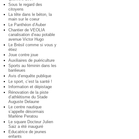
Sous le regard des
citoyens
La tête dans le béton, la
main sur le coeur
Le Panthéon d’Auber
Chantier de VEOLIA
canalisation d’eau potable
avenue Victor Hugo
Le Brésil comme si vous y
étiez
Joue contre joue
Auxiliaires de puériculture
Sports au féminin dans les
banlieues
Avis d’enquête publique
Le sport, c’est la santé !
Information et dépistage
Rénovation de la piste
d’athlétisme du Stade
Auguste Delaune
Le centre nautique
s’appelle désormais
Marlène Peratou
Le square Docteur Julien
Saiz a été inauguré
Educatrice de jeunes
enfants