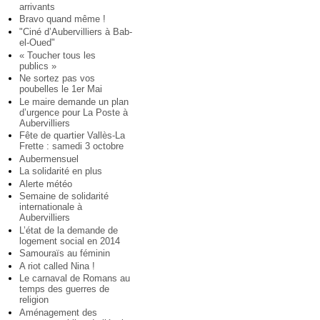
arrivants
Bravo quand même !
"Ciné d’Aubervilliers à Bab-
el-Oued"
« Toucher tous les
publics »
Ne sortez pas vos
poubelles le 1er Mai
Le maire demande un plan
d’urgence pour La Poste à
Aubervilliers
Fête de quartier Vallès-La
Frette : samedi 3 octobre
Aubermensuel
La solidarité en plus
Alerte météo
Semaine de solidarité
internationale à
Aubervilliers
L’état de la demande de
logement social en 2014
Samouraïs au féminin
A riot called Nina !
Le carnaval de Romans au
temps des guerres de
religion
Aménagement des