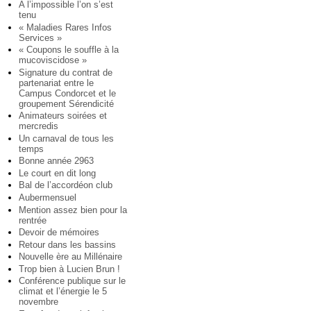
A l’impossible l’on s’est
tenu
« Maladies Rares Infos
Services »
« Coupons le souffle à la
mucoviscidose »
Signature du contrat de
partenariat entre le
Campus Condorcet et le
groupement Sérendicité
Animateurs soirées et
mercredis
Un carnaval de tous les
temps
Bonne année 2963
Le court en dit long
Bal de l’accordéon club
Aubermensuel
Mention assez bien pour la
rentrée
Devoir de mémoires
Retour dans les bassins
Nouvelle ère au Millénaire
Trop bien à Lucien Brun !
Conférence publique sur le
climat et l’énergie le 5
novembre