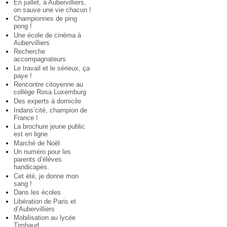
En juillet, à Aubervilliers,
on sauve une vie chacun !
Championnes de ping
pong !
Une école de cinéma à
Aubervilliers
Recherche
accompagnateurs
Le travail et le sérieux, ça
paye !
Rencontre citoyenne au
collège Rosa Luxemburg
Des experts à domicile
Indans’cité, champion de
France !
La brochure jeune public
est en ligne
Marché de Noël
Un numéro pour les
parents d’élèves
handicapés.
Cet été, je donne mon
sang !
Dans les écoles
Libération de Paris et
d’Aubervilliers
Mobilisation au lycée
Timbaud