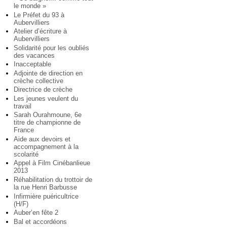
le monde »
Le Préfet du 93 à
Aubervilliers
Atelier d’écriture à
Aubervilliers
Solidarité pour les oubliés
des vacances
Inacceptable
Adjointe de direction en
crèche collective
Directrice de crèche
Les jeunes veulent du
travail
Sarah Ourahmoune, 6e
titre de championne de
France
Aide aux devoirs et
accompagnement à la
scolarité
Appel à Film Cinébanlieue
2013
Réhabilitation du trottoir de
la rue Henri Barbusse
Infirmière puéricultrice
(H/F)
Auber’en fête 2
Bal et accordéons