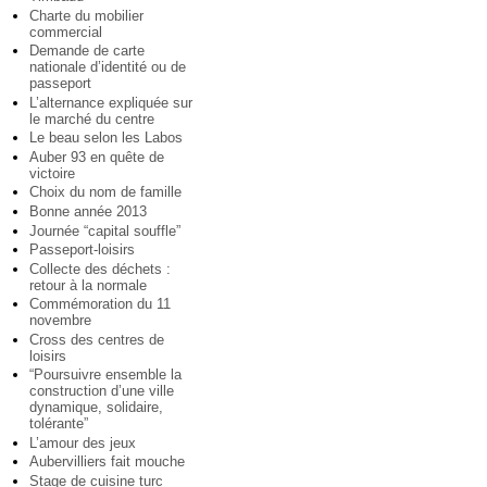
Charte du mobilier
commercial
Demande de carte
nationale d’identité ou de
passeport
L’alternance expliquée sur
le marché du centre
Le beau selon les Labos
Auber 93 en quête de
victoire
Choix du nom de famille
Bonne année 2013
Journée “capital souffle”
Passeport-loisirs
Collecte des déchets :
retour à la normale
Commémoration du 11
novembre
Cross des centres de
loisirs
“Poursuivre ensemble la
construction d’une ville
dynamique, solidaire,
tolérante”
L’amour des jeux
Aubervilliers fait mouche
Stage de cuisine turc