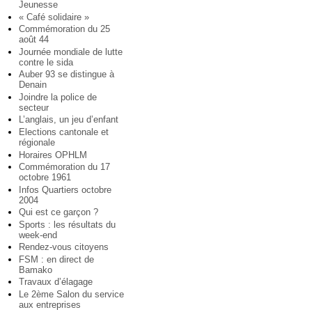
Jeunesse
« Café solidaire »
Commémoration du 25
août 44
Journée mondiale de lutte
contre le sida
Auber 93 se distingue à
Denain
Joindre la police de
secteur
L’anglais, un jeu d’enfant
Elections cantonale et
régionale
Horaires OPHLM
Commémoration du 17
octobre 1961
Infos Quartiers octobre
2004
Qui est ce garçon ?
Sports : les résultats du
week-end
Rendez-vous citoyens
FSM : en direct de
Bamako
Travaux d’élagage
Le 2ème Salon du service
aux entreprises