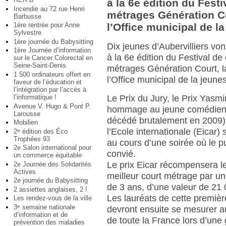
à la 6e édition du Festi
Incendie au 72 rue Henri
métrages Génération Co
Barbusse
1ère rentrée pour Anne
l’Office municipal de l
Sylvestre
1ère journée du Babysitting
Dix jeunes d’Aubervilliers von
1ère Journée d’information
à la 6e édition du Festival de
sur le Cancer Colorectal en
Seine-Saint-Denis
métrages Génération Court, l
1 500 ordinateurs offert en
l’Office municipal de la jeune
faveur de l’éducation et
l’intégration par l’accès à
l’informatique !
Le Prix du Jury, le Prix Yasm
Avenue V. Hugo & Pont P.
hommage au jeune comédien d
Larousse
décédé brutalement en 2009) e
Mobilien
l’Ecole internationale (Eicar)
2
édition des Éco
e
Trophées 93
au cours d’une soirée où le p
2e Salon international pour
convié.
un commerce équitable
Le prix Eicar récompensera l
2e Journée des Solidarités
Actives
meilleur court métrage par un
2e journée du Babysitting
de 3 ans, d’une valeur de 21 
2 assiettes anglaises, 2 !
Les lauréats de cette premièr
Les rendez-vous de la ville
3
semaine nationale
e
devront ensuite se mesurer a
d’information et de
de toute la France lors d’une 
prévention des maladies