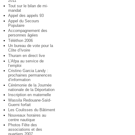
2011
Tout sur le bilan de mi-
mandat
Appel des appels 93
Appel du Secours
Populaire
Accompagnement des
personnes âgées
Téléthon 2006
Un bureau de vote pour la
Côte d’Ivoire
Thuram en direct live
L’Afpa au service de
l’emploi
Cristino Garcia Landy :
prochaines permanences
d’information
Cérémonie de la Journée
nationale de la Déportation
Inscription en maternelle
Wassila Redouane-Saïd-
Guerni forfait
Les Coulisses du Bâtiment
Nouveaux horaires au
centre nautique
Photos Fête des
associations et des
quartiers 2007