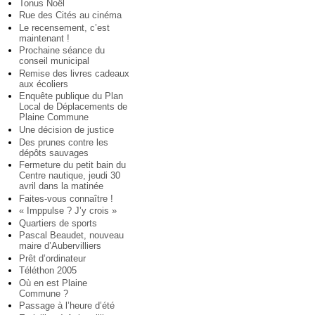
Tonus Noël
Rue des Cités au cinéma
Le recensement, c’est
maintenant !
Prochaine séance du
conseil municipal
Remise des livres cadeaux
aux écoliers
Enquête publique du Plan
Local de Déplacements de
Plaine Commune
Une décision de justice
Des prunes contre les
dépôts sauvages
Fermeture du petit bain du
Centre nautique, jeudi 30
avril dans la matinée
Faites-vous connaître !
« Imppulse ? J’y crois »
Quartiers de sports
Pascal Beaudet, nouveau
maire d’Aubervilliers
Prêt d’ordinateur
Téléthon 2005
Où en est Plaine
Commune ?
Passage à l’heure d’été