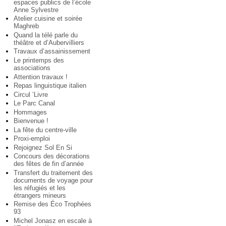
espaces publics de l’école
Anne Sylvestre
Atelier cuisine et soirée
Maghreb
Quand la télé parle du
théâtre et d’Aubervilliers
Travaux d’assainissement
Le printemps des
associations
Attention travaux !
Repas linguistique italien
Circul ’Livre
Le Parc Canal
Hommages
Bienvenue !
La fête du centre-ville
Proxi-emploi
Rejoignez Sol En Si
Concours des décorations
des fêtes de fin d’année
Transfert du traitement des
documents de voyage pour
les réfugiés et les
étrangers mineurs
Remise des Éco Trophées
93
Michel Jonasz en escale à