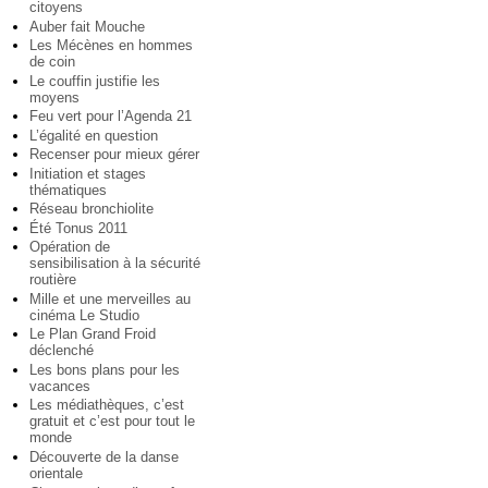
citoyens
Auber fait Mouche
Les Mécènes en hommes
de coin
Le couffin justifie les
moyens
Feu vert pour l’Agenda 21
L’égalité en question
Recenser pour mieux gérer
Initiation et stages
thématiques
Réseau bronchiolite
Été Tonus 2011
Opération de
sensibilisation à la sécurité
routière
Mille et une merveilles au
cinéma Le Studio
Le Plan Grand Froid
déclenché
Les bons plans pour les
vacances
Les médiathèques, c’est
gratuit et c’est pour tout le
monde
Découverte de la danse
orientale