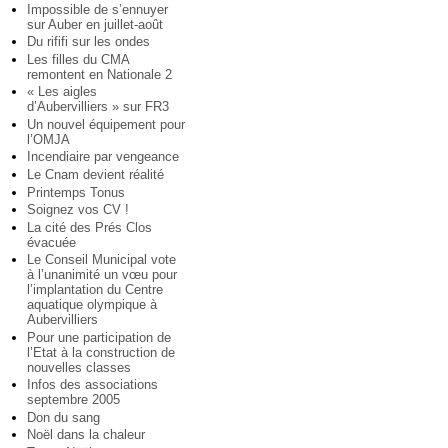
Impossible de s’ennuyer
sur Auber en juillet-août
Du rififi sur les ondes
Les filles du CMA
remontent en Nationale 2
« Les aigles
d’Aubervilliers » sur FR3
Un nouvel équipement pour
l’OMJA
Incendiaire par vengeance
Le Cnam devient réalité
Printemps Tonus
Soignez vos CV !
La cité des Prés Clos
évacuée
Le Conseil Municipal vote
à l’unanimité un vœu pour
l’implantation du Centre
aquatique olympique à
Aubervilliers
Pour une participation de
l’Etat à la construction de
nouvelles classes
Infos des associations
septembre 2005
Don du sang
Noël dans la chaleur