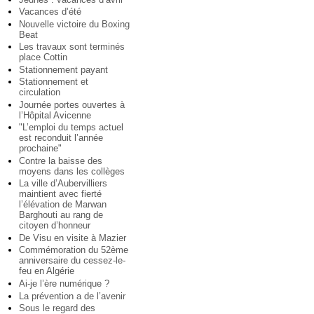
Vacances d’été
Nouvelle victoire du Boxing
Beat
Les travaux sont terminés
place Cottin
Stationnement payant
Stationnement et
circulation
Journée portes ouvertes à
l’Hôpital Avicenne
"L’emploi du temps actuel
est reconduit l’année
prochaine"
Contre la baisse des
moyens dans les collèges
La ville d’Aubervilliers
maintient avec fierté
l’élévation de Marwan
Barghouti au rang de
citoyen d’honneur
De Visu en visite à Mazier
Commémoration du 52ème
anniversaire du cessez-le-
feu en Algérie
Ai-je l’ère numérique ?
La prévention a de l’avenir
Sous le regard des