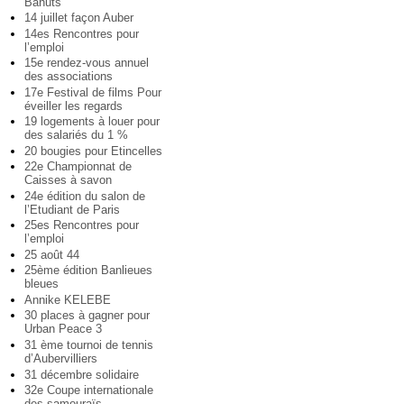
Bahuts
14 juillet façon Auber
14es Rencontres pour
l’emploi
15e rendez-vous annuel
des associations
17e Festival de films Pour
éveiller les regards
19 logements à louer pour
des salariés du 1 %
20 bougies pour Etincelles
22e Championnat de
Caisses à savon
24e édition du salon de
l’Etudiant de Paris
25es Rencontres pour
l’emploi
25 août 44
25ème édition Banlieues
bleues
Annike KELEBE
30 places à gagner pour
Urban Peace 3
31 ème tournoi de tennis
d’Aubervilliers
31 décembre solidaire
32e Coupe internationale
des samouraïs