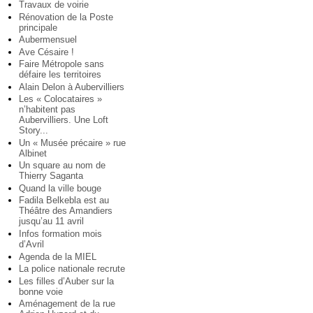
Travaux de voirie
Rénovation de la Poste
principale
Aubermensuel
Ave Césaire !
Faire Métropole sans
défaire les territoires
Alain Delon à Aubervilliers
Les « Colocataires »
n’habitent pas
Aubervilliers. Une Loft
Story...
Un « Musée précaire » rue
Albinet
Un square au nom de
Thierry Saganta
Quand la ville bouge
Fadila Belkebla est au
Théâtre des Amandiers
jusqu’au 11 avril
Infos formation mois
d’Avril
Agenda de la MIEL
La police nationale recrute
Les filles d’Auber sur la
bonne voie
Aménagement de la rue