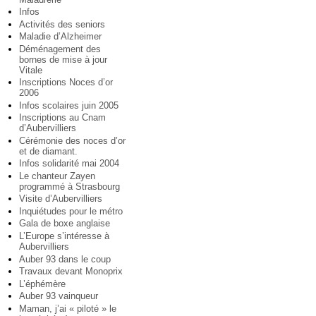
Infos
Activités des seniors
Maladie d’Alzheimer
Déménagement des
bornes de mise à jour
Vitale
Inscriptions Noces d’or
2006
Infos scolaires juin 2005
Inscriptions au Cnam
d’Aubervilliers
Cérémonie des noces d’or
et de diamant.
Infos solidarité mai 2004
Le chanteur Zayen
programmé à Strasbourg
Visite d’Aubervilliers
Inquiétudes pour le métro
Gala de boxe anglaise
L’Europe s’intéresse à
Aubervilliers
Auber 93 dans le coup
Travaux devant Monoprix
L’éphémère
Auber 93 vainqueur
Maman, j’ai « piloté » le