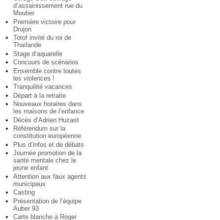
d’assainissement rue du
Moutier
Première victoire pour
Drujon
Totof invité du roi de
Thaïlande
Stage d’aquarelle
Concours de scénarios
Ensemble contre toutes
les violences !
Tranquilité vacances
Départ à la retraite
Nouveaux horaires dans
les maisons de l’enfance
Décès d’Adrien Huzard
Référendum sur la
constitution européenne
Plus d’infos et de débats
Journée promotion de la
santé mentale chez le
jeune enfant
Attention aux faux agents
municipaux
Casting
Présentation de l’équipe
Auber 93
Carte blanche à Roger