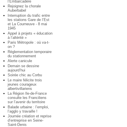
l’Embarcadère
Rejoignez la chorale
Auberbabel
Interruption du trafic entre
les stations Gare de l’Est
et La Courneuve - 8 mai
1945
Appel à projets « éducation
à l’altérité »
Paris Métropole : où va-t-
on ?
Réglementation temporaire
du stationnement
Alerte canicule
Demain se dessine
aujourd’hui
Soirée chic au Corbu
Le maire félicite trois
jeunes courageux
albertivillariens
La Région Ile-de-France
consulte les Franciliens
sur l’avenir du territoire
Balade urbaine : l’emploi,
l’agglo y travaille !
Journée création et reprise
d’entreprise en Seine-
Saint-Denis