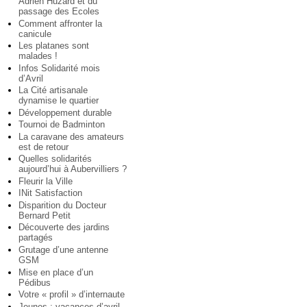
Adrien Huzard et du
passage des Ecoles
Comment affronter la
canicule
Les platanes sont
malades !
Infos Solidarité mois
d’Avril
La Cité artisanale
dynamise le quartier
Développement durable
Tournoi de Badminton
La caravane des amateurs
est de retour
Quelles solidarités
aujourd’hui à Aubervilliers ?
Fleurir la Ville
INit Satisfaction
Disparition du Docteur
Bernard Petit
Découverte des jardins
partagés
Grutage d’une antenne
GSM
Mise en place d’un
Pédibus
Votre « profil » d’internaute
Jeunes : vacances d’avril