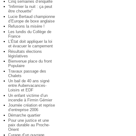
Cinq semaines d’enquête
“Infirmier la nuit : ça peut
être chouette”
Lucie Bertaud championne
d’Europe de boxe anglaise
Refusons la misère !
Les lundis du Collège de
France
L’État doit appliquer la loi
et évacuer le campement
Résultats élections
législatives
Bienvenue place du front
Populaire
Travaux passage des
Chalets
Un bail de 40 ans signé
entre Aubervacances-
Loisirs et EDF
Un enfant victime d’un
incendie à Firmin Gémier
Journée création et reprise
d’entreprise 2006
Démarche quartier
Pour une justice et une
paix durable au Proche-
Orient
Curage d’un ouvrage