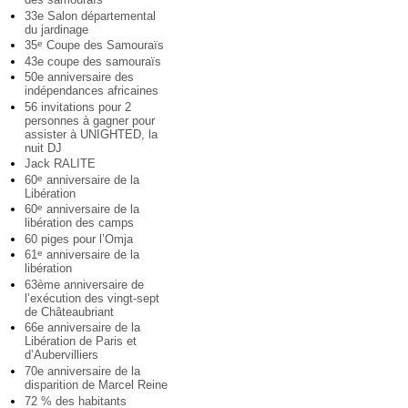
33e Salon départemental
du jardinage
35
Coupe des Samouraïs
e
43e coupe des samouraïs
50e anniversaire des
indépendances africaines
56 invitations pour 2
personnes à gagner pour
assister à UNIGHTED, la
nuit DJ
Jack RALITE
60
anniversaire de la
e
Libération
60
anniversaire de la
e
libération des camps
60 piges pour l’Omja
61
anniversaire de la
e
libération
63ème anniversaire de
l’exécution des vingt-sept
de Châteaubriant
66e anniversaire de la
Libération de Paris et
d’Aubervilliers
70e anniversaire de la
disparition de Marcel Reine
72 % des habitants