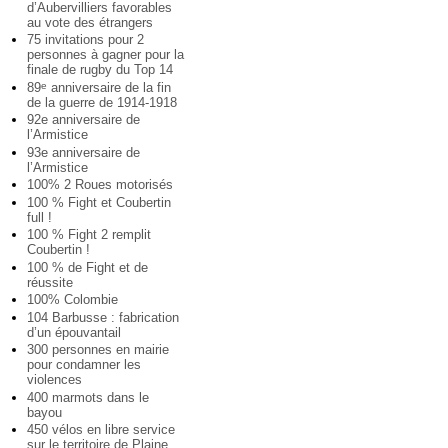
d’Aubervilliers favorables
au vote des étrangers
75 invitations pour 2
personnes à gagner pour la
finale de rugby du Top 14
89
anniversaire de la fin
e
de la guerre de 1914-1918
92e anniversaire de
l’Armistice
93e anniversaire de
l’Armistice
100% 2 Roues motorisés
100 % Fight et Coubertin
full !
100 % Fight 2 remplit
Coubertin !
100 % de Fight et de
réussite
100% Colombie
104 Barbusse : fabrication
d’un épouvantail
300 personnes en mairie
pour condamner les
violences
400 marmots dans le
bayou
450 vélos en libre service
sur le territoire de Plaine