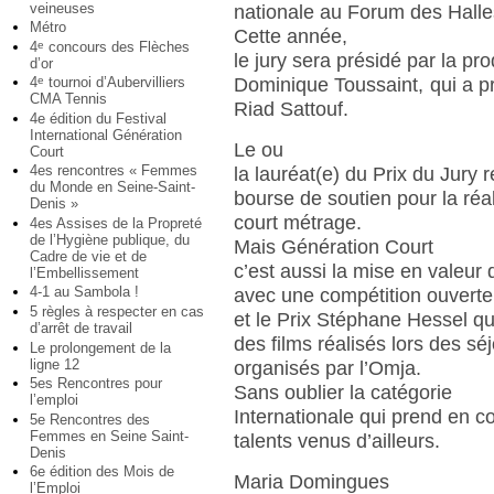
veineuses
nationale au Forum des Halle
Métro
Cette année,
4
concours des Flèches
e
le jury sera présidé par la pr
d’or
4
tournoi d’Aubervilliers
Dominique Toussaint, qui a p
e
CMA Tennis
Riad Sattouf.
4e édition du Festival
International Génération
Le ou
Court
4es rencontres « Femmes
la lauréat(e) du Prix du Jury
du Monde en Seine-Saint-
bourse de soutien pour la réa
Denis »
court métrage.
4es Assises de la Propreté
de l’Hygiène publique, du
Mais Génération Court
Cadre de vie et de
c’est aussi la mise en valeu
l’Embellissement
4-1 au Sambola !
avec une compétition ouverte
5 règles à respecter en cas
et le Prix Stéphane Hessel qu
d’arrêt de travail
des films réalisés lors des séj
Le prolongement de la
ligne 12
organisés par l’Omja.
5es Rencontres pour
Sans oublier la catégorie
l’emploi
Internationale qui prend en 
5e Rencontres des
Femmes en Seine Saint-
talents venus d’ailleurs.
Denis
6e édition des Mois de
Maria Domingues
l’Emploi