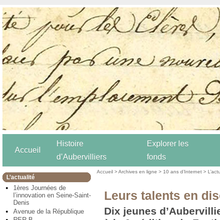
Histoire
Explorer les
Accueil
d’Aubervilliers
fonds
Accueil
>
Archives en ligne
>
10 ans d’Internet
>
L’act
L’actualité
1ères Journées de
Leurs talents en dis
l’innovation en Seine-Saint-
Denis
Dix jeunes d’Aubervilli
Avenue de la République
RER B