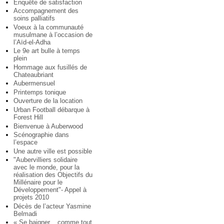
Enquête de satisfaction
Accompagnement des
soins palliatifs
Voeux à la communauté
musulmane à l’occasion de
l’Aïd-el-Adha
Le 9e art bulle à temps
plein
Hommage aux fusillés de
Chateaubriant
Aubermensuel
Printemps tonique
Ouverture de la location
Urban Football débarque à
Forest Hill
Bienvenue à Auberwood
Scénographie dans
l’espace
Une autre ville est possible
"Aubervilliers solidaire
avec le monde, pour la
réalisation des Objectifs du
Millénaire pour le
Développement"- Appel à
projets 2010
Décès de l’acteur Yasmine
Belmadi
« Se baigner... comme tout