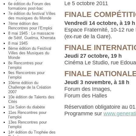
Le 5 octobre 2011
6e édition du Forum des
formations post-bac
FINALE COMPÉTIT
7e édition du festival Villes
des musiques du Monde
Vendredi 14 octobre, à 19 h
7ème édition des
Rencontres pour l’Emploi
Espace Fraternité, 10-12 rue
8 mai 1945 : Le massacre
(ex-rue de la Gare).
de Sétif, Guelma, Kherrata
8 mai 1945
FINALE INTERNAT
8ème édition du Festival
Villes des Musiques du
Jeudi 27 octobre, 19 h
Monde
Cinéma Le Studio, rue Edoua
8e Rencontres pour
l’emploi
FINALE NATIONAL
9es Rencontres pour
l’emploi
Jeudi 3 novembre, à 18 h
10ème édition du
Challenge de la Création
Forum des Images,
2007
Forum des Halles
10e édition de Talents des
Cités
Réservation obligatoire au 0
11e Salon du diabète
11es Rencontres pour
Programme sur
www.generat
l’emploi
13es Rencontres pour
l’emploi
14
édition du Trophée des
e