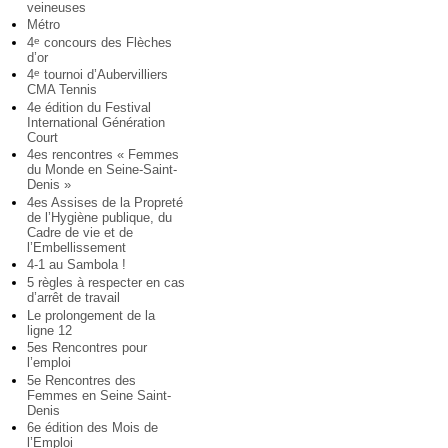
veineuses
Métro
4
concours des Flèches
e
d’or
4
tournoi d’Aubervilliers
e
CMA Tennis
4e édition du Festival
International Génération
Court
4es rencontres « Femmes
du Monde en Seine-Saint-
Denis »
4es Assises de la Propreté
de l’Hygiène publique, du
Cadre de vie et de
l’Embellissement
4-1 au Sambola !
5 règles à respecter en cas
d’arrêt de travail
Le prolongement de la
ligne 12
5es Rencontres pour
l’emploi
5e Rencontres des
Femmes en Seine Saint-
Denis
6e édition des Mois de
l’Emploi