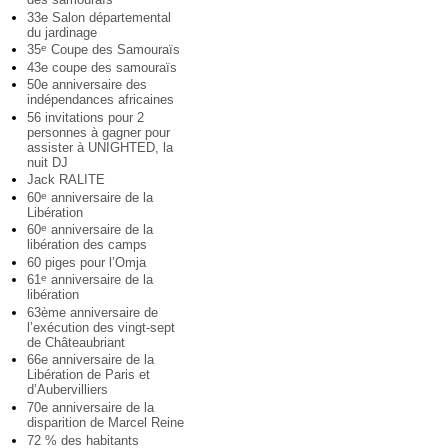
33e Salon départemental
du jardinage
35
Coupe des Samouraïs
e
43e coupe des samouraïs
50e anniversaire des
indépendances africaines
56 invitations pour 2
personnes à gagner pour
assister à UNIGHTED, la
nuit DJ
Jack RALITE
60
anniversaire de la
e
Libération
60
anniversaire de la
e
libération des camps
60 piges pour l’Omja
61
anniversaire de la
e
libération
63ème anniversaire de
l’exécution des vingt-sept
de Châteaubriant
66e anniversaire de la
Libération de Paris et
d’Aubervilliers
70e anniversaire de la
disparition de Marcel Reine
72 % des habitants