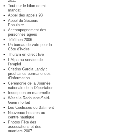
2011
Tout sur le bilan de mi-
mandat
Appel des appels 93
Appel du Secours
Populaire
Accompagnement des
personnes âgées
Téléthon 2006
Un bureau de vote pour la
Côte d’Ivoire
Thuram en direct live
L’Afpa au service de
l’emploi
Cristino Garcia Landy :
prochaines permanences
d’information
Cérémonie de la Journée
nationale de la Déportation
Inscription en maternelle
Wassila Redouane-Saïd-
Guerni forfait
Les Coulisses du Bâtiment
Nouveaux horaires au
centre nautique
Photos Fête des
associations et des
quartiers 2007