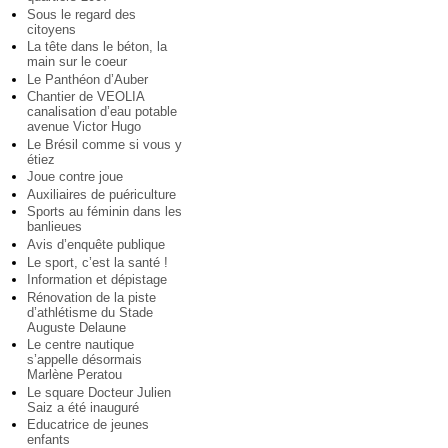
Sous le regard des
citoyens
La tête dans le béton, la
main sur le coeur
Le Panthéon d’Auber
Chantier de VEOLIA
canalisation d’eau potable
avenue Victor Hugo
Le Brésil comme si vous y
étiez
Joue contre joue
Auxiliaires de puériculture
Sports au féminin dans les
banlieues
Avis d’enquête publique
Le sport, c’est la santé !
Information et dépistage
Rénovation de la piste
d’athlétisme du Stade
Auguste Delaune
Le centre nautique
s’appelle désormais
Marlène Peratou
Le square Docteur Julien
Saiz a été inauguré
Educatrice de jeunes
enfants