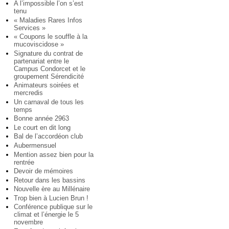
A l’impossible l’on s’est
tenu
« Maladies Rares Infos
Services »
« Coupons le souffle à la
mucoviscidose »
Signature du contrat de
partenariat entre le
Campus Condorcet et le
groupement Sérendicité
Animateurs soirées et
mercredis
Un carnaval de tous les
temps
Bonne année 2963
Le court en dit long
Bal de l’accordéon club
Aubermensuel
Mention assez bien pour la
rentrée
Devoir de mémoires
Retour dans les bassins
Nouvelle ère au Millénaire
Trop bien à Lucien Brun !
Conférence publique sur le
climat et l’énergie le 5
novembre