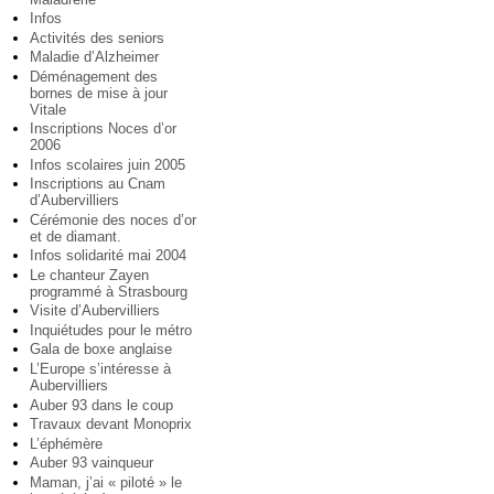
Infos
Activités des seniors
Maladie d’Alzheimer
Déménagement des
bornes de mise à jour
Vitale
Inscriptions Noces d’or
2006
Infos scolaires juin 2005
Inscriptions au Cnam
d’Aubervilliers
Cérémonie des noces d’or
et de diamant.
Infos solidarité mai 2004
Le chanteur Zayen
programmé à Strasbourg
Visite d’Aubervilliers
Inquiétudes pour le métro
Gala de boxe anglaise
L’Europe s’intéresse à
Aubervilliers
Auber 93 dans le coup
Travaux devant Monoprix
L’éphémère
Auber 93 vainqueur
Maman, j’ai « piloté » le