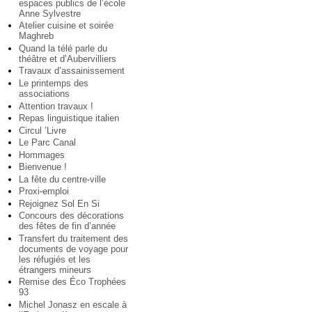
espaces publics de l’école
Anne Sylvestre
Atelier cuisine et soirée
Maghreb
Quand la télé parle du
théâtre et d’Aubervilliers
Travaux d’assainissement
Le printemps des
associations
Attention travaux !
Repas linguistique italien
Circul ’Livre
Le Parc Canal
Hommages
Bienvenue !
La fête du centre-ville
Proxi-emploi
Rejoignez Sol En Si
Concours des décorations
des fêtes de fin d’année
Transfert du traitement des
documents de voyage pour
les réfugiés et les
étrangers mineurs
Remise des Éco Trophées
93
Michel Jonasz en escale à