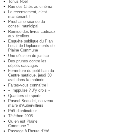
Tonus Noël
Rue des Cités au cinéma
Le recensement, c’est
maintenant !
Prochaine séance du
conseil municipal
Remise des livres cadeaux
aux écoliers
Enquête publique du Plan
Local de Déplacements de
Plaine Commune
Une décision de justice
Des prunes contre les
dépôts sauvages
Fermeture du petit bain du
Centre nautique, jeudi 30
avril dans la matinée
Faites-vous connaître !
« Imppulse ? J’y crois »
Quartiers de sports
Pascal Beaudet, nouveau
maire d’Aubervilliers
Prêt d’ordinateur
Téléthon 2005
Où en est Plaine
Commune ?
Passage à l’heure d’été