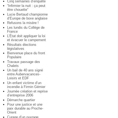
Cinq semaines d’enquête
“Infirmier la nuit : ça peut
être chouette”
Lucie Bertaud championne
d’Europe de boxe anglaise
Refusons la misère !
Les lundis du Collège de
France
L’État doit appliquer la loi
et évacuer le campement
Résultats élections
législatives
Bienvenue place du front
Populaire
Travaux passage des
Chalets
Un bail de 40 ans signé
entre Aubervacances-
Loisirs et EDF
Un enfant victime d’un
incendie à Firmin Gémier
Journée création et reprise
d’entreprise 2006
Démarche quartier
Pour une justice et une
paix durable au Proche-
Orient
Curage d’un ouvrage