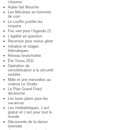
citoyens
Auber fait Mouche
Les Mécènes en hommes
de coin
Le couffin justifie les
moyens
Feu vert pour l’Agenda 21
L’égalité en question
Recenser pour mieux gérer
Initiation et stages
thématiques
Réseau bronchiolite
Été Tonus 2011
Opération de
sensibilisation à la sécurité
routière
Mille et une merveilles au
cinéma Le Studio
Le Plan Grand Froid
déclenché
Les bons plans pour les
vacances
Les médiathèques, c’est
gratuit et c’est pour tout le
monde
Découverte de la danse
orientale