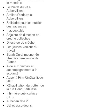
le monde »
Le Préfet du 93 à
Aubervilliers
Atelier d’écriture à
Aubervilliers
Solidarité pour les oubliés
des vacances
Inacceptable
Adjointe de direction en
crèche collective
Directrice de crèche
Les jeunes veulent du
travail
Sarah Ourahmoune, 6e
titre de championne de
France
Aide aux devoirs et
accompagnement à la
scolarité
Appel à Film Cinébanlieue
2013
Réhabilitation du trottoir de
la rue Henri Barbusse
Infirmière puéricultrice
(H/F)
Auber’en fête 2
Bal et accordéons