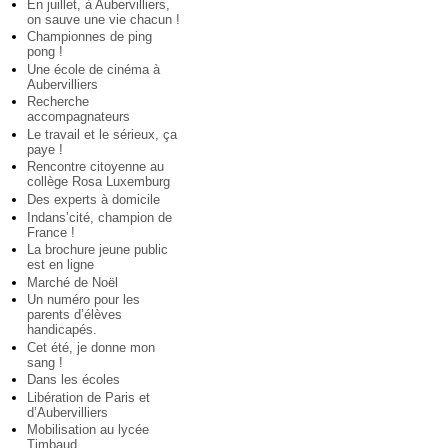
En juillet, à Aubervilliers,
on sauve une vie chacun !
Championnes de ping
pong !
Une école de cinéma à
Aubervilliers
Recherche
accompagnateurs
Le travail et le sérieux, ça
paye !
Rencontre citoyenne au
collège Rosa Luxemburg
Des experts à domicile
Indans’cité, champion de
France !
La brochure jeune public
est en ligne
Marché de Noël
Un numéro pour les
parents d’élèves
handicapés.
Cet été, je donne mon
sang !
Dans les écoles
Libération de Paris et
d’Aubervilliers
Mobilisation au lycée
Timbaud