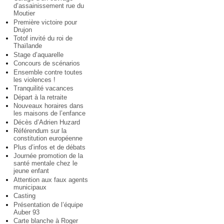
d’assainissement rue du
Moutier
Première victoire pour
Drujon
Totof invité du roi de
Thaïlande
Stage d’aquarelle
Concours de scénarios
Ensemble contre toutes
les violences !
Tranquilité vacances
Départ à la retraite
Nouveaux horaires dans
les maisons de l’enfance
Décès d’Adrien Huzard
Référendum sur la
constitution européenne
Plus d’infos et de débats
Journée promotion de la
santé mentale chez le
jeune enfant
Attention aux faux agents
municipaux
Casting
Présentation de l’équipe
Auber 93
Carte blanche à Roger