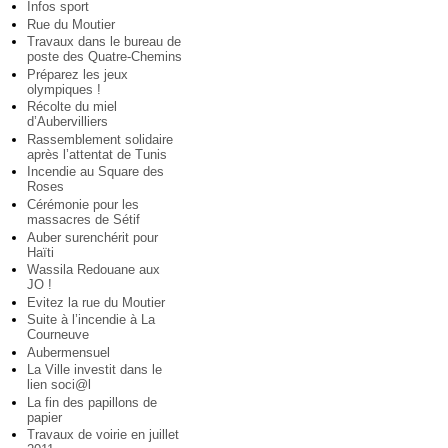
Infos sport
Rue du Moutier
Travaux dans le bureau de
poste des Quatre-Chemins
Préparez les jeux
olympiques !
Récolte du miel
d’Aubervilliers
Rassemblement solidaire
après l’attentat de Tunis
Incendie au Square des
Roses
Cérémonie pour les
massacres de Sétif
Auber surenchérit pour
Haïti
Wassila Redouane aux
JO !
Evitez la rue du Moutier
Suite à l’incendie à La
Courneuve
Aubermensuel
La Ville investit dans le
lien soci@l
La fin des papillons de
papier
Travaux de voirie en juillet