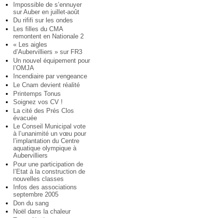
Impossible de s’ennuyer
sur Auber en juillet-août
Du rififi sur les ondes
Les filles du CMA
remontent en Nationale 2
« Les aigles
d’Aubervilliers » sur FR3
Un nouvel équipement pour
l’OMJA
Incendiaire par vengeance
Le Cnam devient réalité
Printemps Tonus
Soignez vos CV !
La cité des Prés Clos
évacuée
Le Conseil Municipal vote
à l’unanimité un vœu pour
l’implantation du Centre
aquatique olympique à
Aubervilliers
Pour une participation de
l’Etat à la construction de
nouvelles classes
Infos des associations
septembre 2005
Don du sang
Noël dans la chaleur