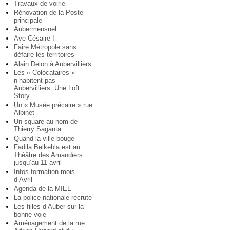
Travaux de voirie
Rénovation de la Poste
principale
Aubermensuel
Ave Césaire !
Faire Métropole sans
défaire les territoires
Alain Delon à Aubervilliers
Les « Colocataires »
n’habitent pas
Aubervilliers. Une Loft
Story...
Un « Musée précaire » rue
Albinet
Un square au nom de
Thierry Saganta
Quand la ville bouge
Fadila Belkebla est au
Théâtre des Amandiers
jusqu’au 11 avril
Infos formation mois
d’Avril
Agenda de la MIEL
La police nationale recrute
Les filles d’Auber sur la
bonne voie
Aménagement de la rue