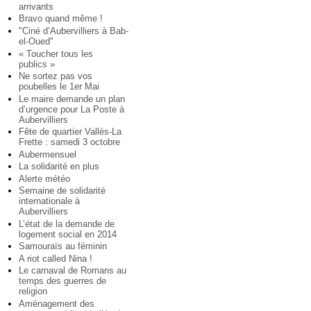
arrivants
Bravo quand même !
"Ciné d’Aubervilliers à Bab-
el-Oued"
« Toucher tous les
publics »
Ne sortez pas vos
poubelles le 1er Mai
Le maire demande un plan
d’urgence pour La Poste à
Aubervilliers
Fête de quartier Vallès-La
Frette : samedi 3 octobre
Aubermensuel
La solidarité en plus
Alerte météo
Semaine de solidarité
internationale à
Aubervilliers
L’état de la demande de
logement social en 2014
Samouraïs au féminin
A riot called Nina !
Le carnaval de Romans au
temps des guerres de
religion
Aménagement des