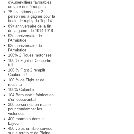
d’Aubervilliers favorables
au vote des étrangers
75 invitations pour 2
personnes à gagner pour la
finale de rugby du Top 14
89
anniversaire de la fin
e
de la guerre de 1914-1918
92e anniversaire de
l’Armistice
93e anniversaire de
l’Armistice
100% 2 Roues motorisés
100 % Fight et Coubertin
full !
100 % Fight 2 remplit
Coubertin !
100 % de Fight et de
réussite
100% Colombie
104 Barbusse : fabrication
d’un épouvantail
300 personnes en mairie
pour condamner les
violences
400 marmots dans le
bayou
450 vélos en libre service
sur le territoire de Plaine