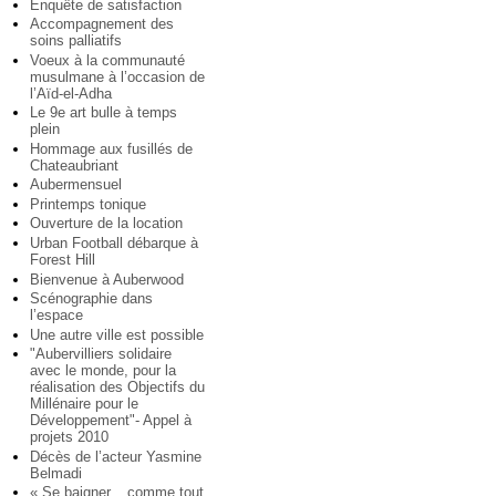
Enquête de satisfaction
Accompagnement des
soins palliatifs
Voeux à la communauté
musulmane à l’occasion de
l’Aïd-el-Adha
Le 9e art bulle à temps
plein
Hommage aux fusillés de
Chateaubriant
Aubermensuel
Printemps tonique
Ouverture de la location
Urban Football débarque à
Forest Hill
Bienvenue à Auberwood
Scénographie dans
l’espace
Une autre ville est possible
"Aubervilliers solidaire
avec le monde, pour la
réalisation des Objectifs du
Millénaire pour le
Développement"- Appel à
projets 2010
Décès de l’acteur Yasmine
Belmadi
« Se baigner... comme tout