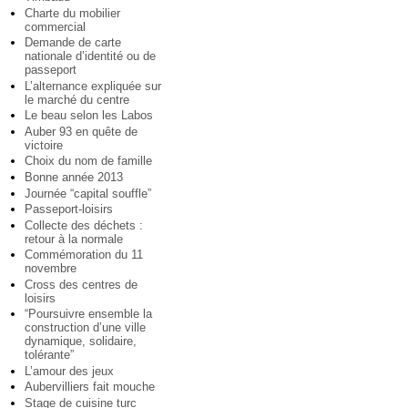
Charte du mobilier
commercial
Demande de carte
nationale d’identité ou de
passeport
L’alternance expliquée sur
le marché du centre
Le beau selon les Labos
Auber 93 en quête de
victoire
Choix du nom de famille
Bonne année 2013
Journée “capital souffle”
Passeport-loisirs
Collecte des déchets :
retour à la normale
Commémoration du 11
novembre
Cross des centres de
loisirs
“Poursuivre ensemble la
construction d’une ville
dynamique, solidaire,
tolérante”
L’amour des jeux
Aubervilliers fait mouche
Stage de cuisine turc