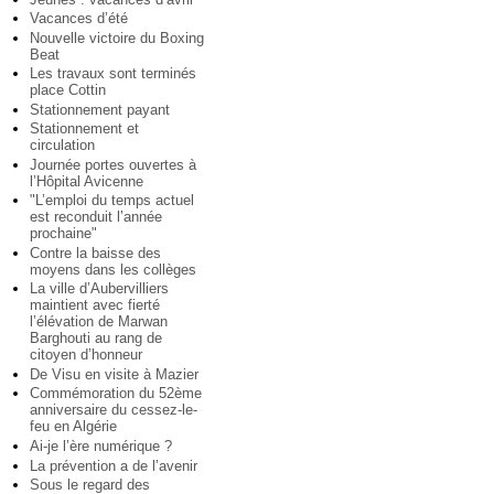
Vacances d’été
Nouvelle victoire du Boxing
Beat
Les travaux sont terminés
place Cottin
Stationnement payant
Stationnement et
circulation
Journée portes ouvertes à
l’Hôpital Avicenne
"L’emploi du temps actuel
est reconduit l’année
prochaine"
Contre la baisse des
moyens dans les collèges
La ville d’Aubervilliers
maintient avec fierté
l’élévation de Marwan
Barghouti au rang de
citoyen d’honneur
De Visu en visite à Mazier
Commémoration du 52ème
anniversaire du cessez-le-
feu en Algérie
Ai-je l’ère numérique ?
La prévention a de l’avenir
Sous le regard des