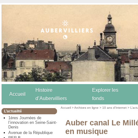
Histoire
Explorer les
Accueil
d’Aubervilliers
fonds
Accueil
>
Archives en ligne
>
10 ans d’Internet
>
L’act
L’actualité
1ères Journées de
Auber canal Le Mill
l’innovation en Seine-Saint-
Denis
en musique
Avenue de la République
RER B