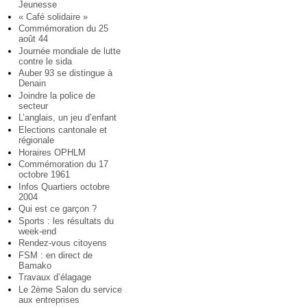
Jeunesse
« Café solidaire »
Commémoration du 25
août 44
Journée mondiale de lutte
contre le sida
Auber 93 se distingue à
Denain
Joindre la police de
secteur
L’anglais, un jeu d’enfant
Elections cantonale et
régionale
Horaires OPHLM
Commémoration du 17
octobre 1961
Infos Quartiers octobre
2004
Qui est ce garçon ?
Sports : les résultats du
week-end
Rendez-vous citoyens
FSM : en direct de
Bamako
Travaux d’élagage
Le 2ème Salon du service
aux entreprises