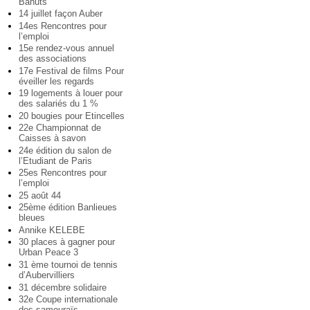
Bahuts
14 juillet façon Auber
14es Rencontres pour
l’emploi
15e rendez-vous annuel
des associations
17e Festival de films Pour
éveiller les regards
19 logements à louer pour
des salariés du 1 %
20 bougies pour Etincelles
22e Championnat de
Caisses à savon
24e édition du salon de
l’Etudiant de Paris
25es Rencontres pour
l’emploi
25 août 44
25ème édition Banlieues
bleues
Annike KELEBE
30 places à gagner pour
Urban Peace 3
31 ème tournoi de tennis
d’Aubervilliers
31 décembre solidaire
32e Coupe internationale
des samouraïs