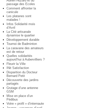
Adrien Huzard et du
passage des Ecoles
Comment affronter la
canicule
Les platanes sont
malades !
Infos Solidarité mois
d’Avril
La Cité artisanale
dynamise le quartier
Développement durable
Tournoi de Badminton
La caravane des amateurs
est de retour
Quelles solidarités
aujourd’hui à Aubervilliers ?
Fleurir la Ville
INit Satisfaction
Disparition du Docteur
Bernard Petit
Découverte des jardins
partagés
Grutage d’une antenne
GSM
Mise en place d’un
Pédibus
Votre « profil » d’internaute
Jeunes : vacances d’avril