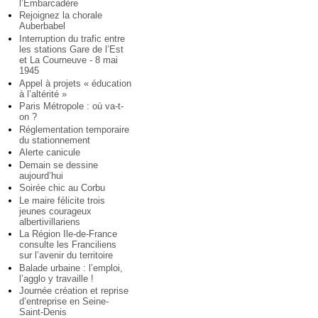
l’Embarcadère
Rejoignez la chorale
Auberbabel
Interruption du trafic entre
les stations Gare de l’Est
et La Courneuve - 8 mai
1945
Appel à projets « éducation
à l’altérité »
Paris Métropole : où va-t-
on ?
Réglementation temporaire
du stationnement
Alerte canicule
Demain se dessine
aujourd’hui
Soirée chic au Corbu
Le maire félicite trois
jeunes courageux
albertivillariens
La Région Ile-de-France
consulte les Franciliens
sur l’avenir du territoire
Balade urbaine : l’emploi,
l’agglo y travaille !
Journée création et reprise
d’entreprise en Seine-
Saint-Denis