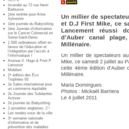
Incendie au 72 rue Henri
Barbusse
1ère rentrée pour Anne
Un millier de spectate
Sylvestre
et D.J First Mike, ce s
1ère journée du Babysitting
1ère Journée d’information
Lancement réussi d
sur le Cancer Colorectal en
d’Auber canal plage
Seine-Saint-Denis
1 500 ordinateurs offert en
Millénaire.
faveur de l’éducation et
l’intégration par l’accès à
Un millier de spectateurs a
l’informatique !
Avenue V. Hugo & Pont P.
Mike, ce samedi 2 juillet au 
Larousse
cette 4ème édition d’Auber 
Mobilien
Millénaire.
2
édition des Éco
e
Trophées 93
2e Salon international pour
Maria Domingues
un commerce équitable
Photos : Mickaël Barriera
2e Journée des Solidarités
Le 4 juillet 2011
Actives
2e journée du Babysitting
2 assiettes anglaises, 2 !
Les rendez-vous de la ville
3
semaine nationale
e
d’information et de
prévention des maladies