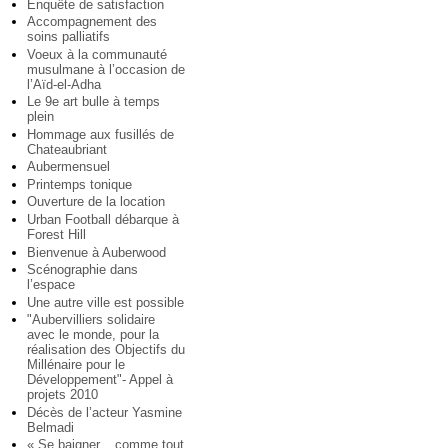
Enquête de satisfaction
Accompagnement des
soins palliatifs
Voeux à la communauté
musulmane à l’occasion de
l’Aïd-el-Adha
Le 9e art bulle à temps
plein
Hommage aux fusillés de
Chateaubriant
Aubermensuel
Printemps tonique
Ouverture de la location
Urban Football débarque à
Forest Hill
Bienvenue à Auberwood
Scénographie dans
l’espace
Une autre ville est possible
"Aubervilliers solidaire
avec le monde, pour la
réalisation des Objectifs du
Millénaire pour le
Développement"- Appel à
projets 2010
Décès de l’acteur Yasmine
Belmadi
« Se baigner... comme tout