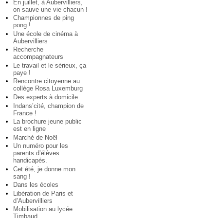
En juillet, à Aubervilliers,
on sauve une vie chacun !
Championnes de ping
pong !
Une école de cinéma à
Aubervilliers
Recherche
accompagnateurs
Le travail et le sérieux, ça
paye !
Rencontre citoyenne au
collège Rosa Luxemburg
Des experts à domicile
Indans’cité, champion de
France !
La brochure jeune public
est en ligne
Marché de Noël
Un numéro pour les
parents d’élèves
handicapés.
Cet été, je donne mon
sang !
Dans les écoles
Libération de Paris et
d’Aubervilliers
Mobilisation au lycée
Timbaud