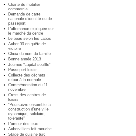
Charte du mobilier
commercial
Demande de carte
nationale d’identité ou de
passeport
L’alternance expliquée sur
le marché du centre
Le beau selon les Labos
Auber 93 en quête de
victoire
Choix du nom de famille
Bonne année 2013
Journée “capital souffle”
Passeport-loisirs
Collecte des déchets :
retour à la normale
Commémoration du 11
novembre
Cross des centres de
loisirs
“Poursuivre ensemble la
construction d’une ville
dynamique, solidaire,
tolérante”
L’amour des jeux
Aubervilliers fait mouche
Stage de cuisine turc