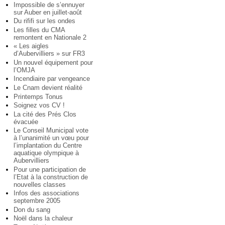
Impossible de s’ennuyer
sur Auber en juillet-août
Du rififi sur les ondes
Les filles du CMA
remontent en Nationale 2
« Les aigles
d’Aubervilliers » sur FR3
Un nouvel équipement pour
l’OMJA
Incendiaire par vengeance
Le Cnam devient réalité
Printemps Tonus
Soignez vos CV !
La cité des Prés Clos
évacuée
Le Conseil Municipal vote
à l’unanimité un vœu pour
l’implantation du Centre
aquatique olympique à
Aubervilliers
Pour une participation de
l’Etat à la construction de
nouvelles classes
Infos des associations
septembre 2005
Don du sang
Noël dans la chaleur