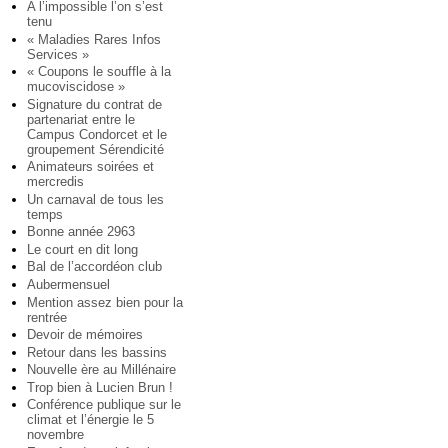
A l’impossible l’on s’est
tenu
« Maladies Rares Infos
Services »
« Coupons le souffle à la
mucoviscidose »
Signature du contrat de
partenariat entre le
Campus Condorcet et le
groupement Sérendicité
Animateurs soirées et
mercredis
Un carnaval de tous les
temps
Bonne année 2963
Le court en dit long
Bal de l’accordéon club
Aubermensuel
Mention assez bien pour la
rentrée
Devoir de mémoires
Retour dans les bassins
Nouvelle ère au Millénaire
Trop bien à Lucien Brun !
Conférence publique sur le
climat et l’énergie le 5
novembre