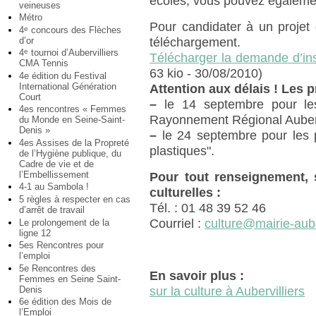
écoles, vous pouvez égalemen
veineuses
Métro
Pour candidater à un projet 
4
concours des Flèches
e
d’or
téléchargement.
4
tournoi d’Aubervilliers
e
Télécharger la demande d’insc
CMA Tennis
63 kio - 30/08/2010)
4e édition du Festival
International Génération
Attention aux délais ! Les p
Court
–
le 14 septembre pour les
4es rencontres « Femmes
Rayonnement Régional Aubervi
du Monde en Seine-Saint-
Denis »
–
le 24 septembre pour les pr
4es Assises de la Propreté
plastiques".
de l’Hygiène publique, du
Cadre de vie et de
l’Embellissement
Pour tout renseignement, s
4-1 au Sambola !
culturelles :
5 règles à respecter en cas
Tél. : 01 48 39 52 46
d’arrêt de travail
Courriel :
culture@mairie-auber
Le prolongement de la
ligne 12
5es Rencontres pour
l’emploi
5e Rencontres des
En savoir plus :
Femmes en Seine Saint-
Denis
sur la culture à Aubervilliers
6e édition des Mois de
l’Emploi