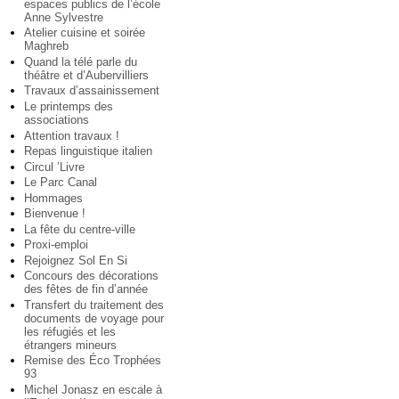
espaces publics de l’école
Anne Sylvestre
Atelier cuisine et soirée
Maghreb
Quand la télé parle du
théâtre et d’Aubervilliers
Travaux d’assainissement
Le printemps des
associations
Attention travaux !
Repas linguistique italien
Circul ’Livre
Le Parc Canal
Hommages
Bienvenue !
La fête du centre-ville
Proxi-emploi
Rejoignez Sol En Si
Concours des décorations
des fêtes de fin d’année
Transfert du traitement des
documents de voyage pour
les réfugiés et les
étrangers mineurs
Remise des Éco Trophées
93
Michel Jonasz en escale à