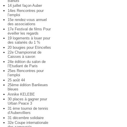
Bahuts
14 juillet façon Auber
14es Rencontres pour
l’emploi
15e rendez-vous annuel
des associations
17e Festival de films Pour
éveiller les regards
19 logements à louer pour
des salariés du 1 %
20 bougies pour Etincelles
22e Championnat de
Caisses à savon
24e édition du salon de
l’Etudiant de Paris
25es Rencontres pour
l’emploi
25 août 44
25ème édition Banlieues
bleues
Annike KELEBE
30 places à gagner pour
Urban Peace 3
31 ème tournoi de tennis
d’Aubervilliers
31 décembre solidaire
32e Coupe internationale
des samouraïs