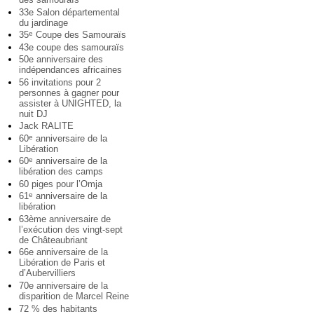
33e Salon départemental
du jardinage
35
Coupe des Samouraïs
e
43e coupe des samouraïs
50e anniversaire des
indépendances africaines
56 invitations pour 2
personnes à gagner pour
assister à UNIGHTED, la
nuit DJ
Jack RALITE
60
anniversaire de la
e
Libération
60
anniversaire de la
e
libération des camps
60 piges pour l’Omja
61
anniversaire de la
e
libération
63ème anniversaire de
l’exécution des vingt-sept
de Châteaubriant
66e anniversaire de la
Libération de Paris et
d’Aubervilliers
70e anniversaire de la
disparition de Marcel Reine
72 % des habitants