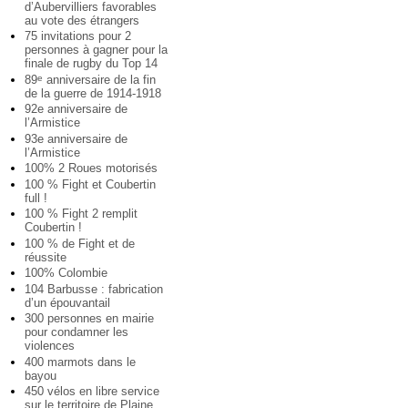
d’Aubervilliers favorables
au vote des étrangers
75 invitations pour 2
personnes à gagner pour la
finale de rugby du Top 14
89
anniversaire de la fin
e
de la guerre de 1914-1918
92e anniversaire de
l’Armistice
93e anniversaire de
l’Armistice
100% 2 Roues motorisés
100 % Fight et Coubertin
full !
100 % Fight 2 remplit
Coubertin !
100 % de Fight et de
réussite
100% Colombie
104 Barbusse : fabrication
d’un épouvantail
300 personnes en mairie
pour condamner les
violences
400 marmots dans le
bayou
450 vélos en libre service
sur le territoire de Plaine