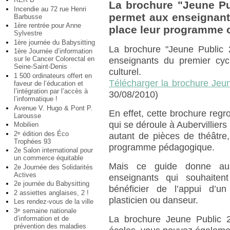
La brochure "Jeune Pub
Incendie au 72 rue Henri
permet aux enseignant
Barbusse
1ère rentrée pour Anne
place leur programme c
Sylvestre
1ère journée du Babysitting
La brochure "Jeune Public 
1ère Journée d’information
sur le Cancer Colorectal en
enseignants du premier cy
Seine-Saint-Denis
culturel.
1 500 ordinateurs offert en
Télécharger la brochure Jeu
faveur de l’éducation et
l’intégration par l’accès à
30/08/2010)
l’informatique !
Avenue V. Hugo & Pont P.
En effet, cette brochure regr
Larousse
qui se déroule à Aubervilliers 
Mobilien
2
édition des Éco
e
autant de pièces de théâtre,
Trophées 93
programme pédagogique.
2e Salon international pour
un commerce équitable
Mais ce guide donne auss
2e Journée des Solidarités
Actives
enseignants qui souhaitent
2e journée du Babysitting
bénéficier de l’appui d’un
2 assiettes anglaises, 2 !
plasticien ou danseur.
Les rendez-vous de la ville
3
semaine nationale
e
La brochure Jeune Public 2
d’information et de
prévention des maladies