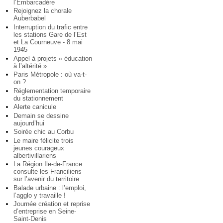
l’Embarcadère
Rejoignez la chorale
Auberbabel
Interruption du trafic entre
les stations Gare de l’Est
et La Courneuve - 8 mai
1945
Appel à projets « éducation
à l’altérité »
Paris Métropole : où va-t-
on ?
Réglementation temporaire
du stationnement
Alerte canicule
Demain se dessine
aujourd’hui
Soirée chic au Corbu
Le maire félicite trois
jeunes courageux
albertivillariens
La Région Ile-de-France
consulte les Franciliens
sur l’avenir du territoire
Balade urbaine : l’emploi,
l’agglo y travaille !
Journée création et reprise
d’entreprise en Seine-
Saint-Denis