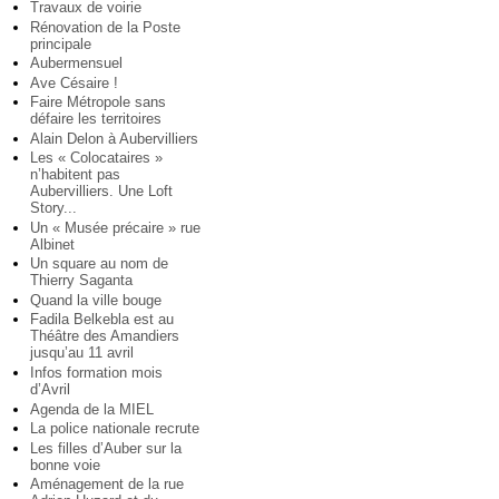
Travaux de voirie
Rénovation de la Poste
principale
Aubermensuel
Ave Césaire !
Faire Métropole sans
défaire les territoires
Alain Delon à Aubervilliers
Les « Colocataires »
n’habitent pas
Aubervilliers. Une Loft
Story...
Un « Musée précaire » rue
Albinet
Un square au nom de
Thierry Saganta
Quand la ville bouge
Fadila Belkebla est au
Théâtre des Amandiers
jusqu’au 11 avril
Infos formation mois
d’Avril
Agenda de la MIEL
La police nationale recrute
Les filles d’Auber sur la
bonne voie
Aménagement de la rue