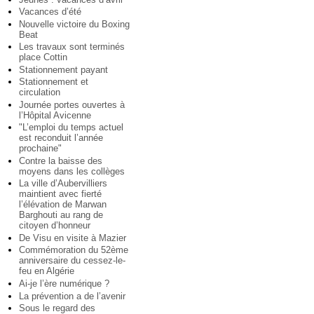
Vacances d’été
Nouvelle victoire du Boxing
Beat
Les travaux sont terminés
place Cottin
Stationnement payant
Stationnement et
circulation
Journée portes ouvertes à
l’Hôpital Avicenne
"L’emploi du temps actuel
est reconduit l’année
prochaine"
Contre la baisse des
moyens dans les collèges
La ville d’Aubervilliers
maintient avec fierté
l’élévation de Marwan
Barghouti au rang de
citoyen d’honneur
De Visu en visite à Mazier
Commémoration du 52ème
anniversaire du cessez-le-
feu en Algérie
Ai-je l’ère numérique ?
La prévention a de l’avenir
Sous le regard des