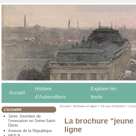
Histoire
Explorer les
Accueil
d’Aubervilliers
fonds
Accueil
>
Archives en ligne
>
10 ans d’Internet
>
L’act
L’actualité
1ères Journées de
La brochure "jeune 
l’innovation en Seine-Saint-
Denis
ligne
Avenue de la République
RER B