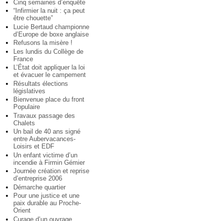
Cinq semaines d’enquête
“Infirmier la nuit : ça peut
être chouette”
Lucie Bertaud championne
d’Europe de boxe anglaise
Refusons la misère !
Les lundis du Collège de
France
L’État doit appliquer la loi
et évacuer le campement
Résultats élections
législatives
Bienvenue place du front
Populaire
Travaux passage des
Chalets
Un bail de 40 ans signé
entre Aubervacances-
Loisirs et EDF
Un enfant victime d’un
incendie à Firmin Gémier
Journée création et reprise
d’entreprise 2006
Démarche quartier
Pour une justice et une
paix durable au Proche-
Orient
Curage d’un ouvrage