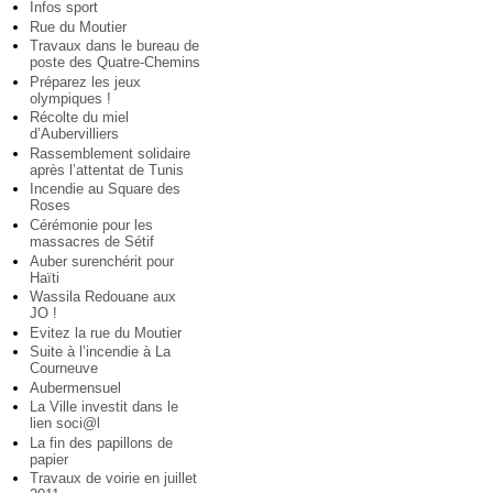
Infos sport
Rue du Moutier
Travaux dans le bureau de
poste des Quatre-Chemins
Préparez les jeux
olympiques !
Récolte du miel
d’Aubervilliers
Rassemblement solidaire
après l’attentat de Tunis
Incendie au Square des
Roses
Cérémonie pour les
massacres de Sétif
Auber surenchérit pour
Haïti
Wassila Redouane aux
JO !
Evitez la rue du Moutier
Suite à l’incendie à La
Courneuve
Aubermensuel
La Ville investit dans le
lien soci@l
La fin des papillons de
papier
Travaux de voirie en juillet