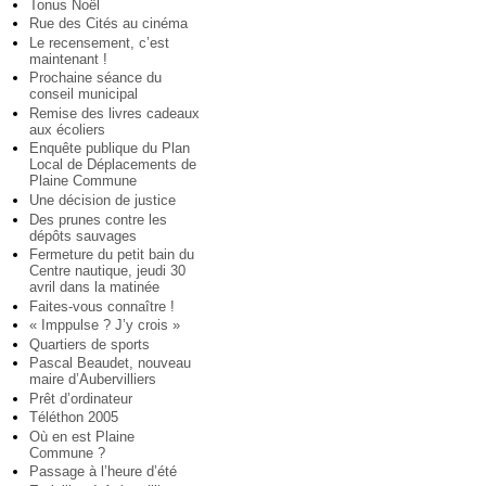
Tonus Noël
Rue des Cités au cinéma
Le recensement, c’est
maintenant !
Prochaine séance du
conseil municipal
Remise des livres cadeaux
aux écoliers
Enquête publique du Plan
Local de Déplacements de
Plaine Commune
Une décision de justice
Des prunes contre les
dépôts sauvages
Fermeture du petit bain du
Centre nautique, jeudi 30
avril dans la matinée
Faites-vous connaître !
« Imppulse ? J’y crois »
Quartiers de sports
Pascal Beaudet, nouveau
maire d’Aubervilliers
Prêt d’ordinateur
Téléthon 2005
Où en est Plaine
Commune ?
Passage à l’heure d’été