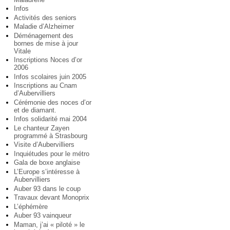
Infos
Activités des seniors
Maladie d’Alzheimer
Déménagement des
bornes de mise à jour
Vitale
Inscriptions Noces d’or
2006
Infos scolaires juin 2005
Inscriptions au Cnam
d’Aubervilliers
Cérémonie des noces d’or
et de diamant.
Infos solidarité mai 2004
Le chanteur Zayen
programmé à Strasbourg
Visite d’Aubervilliers
Inquiétudes pour le métro
Gala de boxe anglaise
L’Europe s’intéresse à
Aubervilliers
Auber 93 dans le coup
Travaux devant Monoprix
L’éphémère
Auber 93 vainqueur
Maman, j’ai « piloté » le