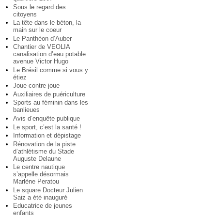
Sous le regard des
citoyens
La tête dans le béton, la
main sur le coeur
Le Panthéon d’Auber
Chantier de VEOLIA
canalisation d’eau potable
avenue Victor Hugo
Le Brésil comme si vous y
étiez
Joue contre joue
Auxiliaires de puériculture
Sports au féminin dans les
banlieues
Avis d’enquête publique
Le sport, c’est la santé !
Information et dépistage
Rénovation de la piste
d’athlétisme du Stade
Auguste Delaune
Le centre nautique
s’appelle désormais
Marlène Peratou
Le square Docteur Julien
Saiz a été inauguré
Educatrice de jeunes
enfants