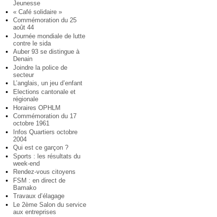
Jeunesse
« Café solidaire »
Commémoration du 25
août 44
Journée mondiale de lutte
contre le sida
Auber 93 se distingue à
Denain
Joindre la police de
secteur
L’anglais, un jeu d’enfant
Elections cantonale et
régionale
Horaires OPHLM
Commémoration du 17
octobre 1961
Infos Quartiers octobre
2004
Qui est ce garçon ?
Sports : les résultats du
week-end
Rendez-vous citoyens
FSM : en direct de
Bamako
Travaux d’élagage
Le 2ème Salon du service
aux entreprises