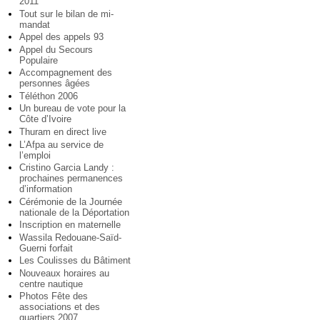
2011
Tout sur le bilan de mi-
mandat
Appel des appels 93
Appel du Secours
Populaire
Accompagnement des
personnes âgées
Téléthon 2006
Un bureau de vote pour la
Côte d’Ivoire
Thuram en direct live
L’Afpa au service de
l’emploi
Cristino Garcia Landy :
prochaines permanences
d’information
Cérémonie de la Journée
nationale de la Déportation
Inscription en maternelle
Wassila Redouane-Saïd-
Guerni forfait
Les Coulisses du Bâtiment
Nouveaux horaires au
centre nautique
Photos Fête des
associations et des
quartiers 2007