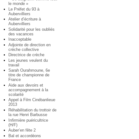
le monde »
Le Préfet du 93 à
Aubervilliers
Atelier d’écriture à
Aubervilliers
Solidarité pour les oubliés
des vacances
Inacceptable
Adjointe de direction en
crèche collective
Directrice de crèche
Les jeunes veulent du
travail
Sarah Ourahmoune, 6e
titre de championne de
France
Aide aux devoirs et
accompagnement à la
scolarité
Appel à Film Cinébanlieue
2013
Réhabilitation du trottoir de
la rue Henri Barbusse
Infirmière puéricultrice
(H/F)
Auber’en fête 2
Bal et accordéons