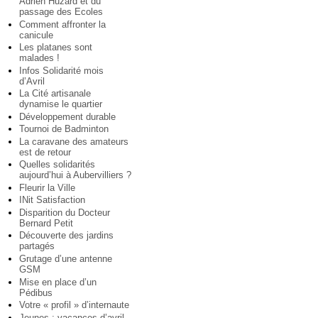
Adrien Huzard et du
passage des Ecoles
Comment affronter la
canicule
Les platanes sont
malades !
Infos Solidarité mois
d’Avril
La Cité artisanale
dynamise le quartier
Développement durable
Tournoi de Badminton
La caravane des amateurs
est de retour
Quelles solidarités
aujourd’hui à Aubervilliers ?
Fleurir la Ville
INit Satisfaction
Disparition du Docteur
Bernard Petit
Découverte des jardins
partagés
Grutage d’une antenne
GSM
Mise en place d’un
Pédibus
Votre « profil » d’internaute
Jeunes : vacances d’avril