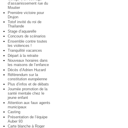
d’assainissement rue du
Moutier
Première victoire pour
Drujon
Totof invité du roi de
Thaïlande
Stage d’aquarelle
Concours de scénarios
Ensemble contre toutes
les violences !
Tranquilité vacances
Départ à la retraite
Nouveaux horaires dans
les maisons de l’enfance
Décès d’Adrien Huzard
Référendum sur la
constitution européenne
Plus d’infos et de débats
Journée promotion de la
santé mentale chez le
jeune enfant
Attention aux faux agents
municipaux
Casting
Présentation de l’équipe
Auber 93
Carte blanche à Roger