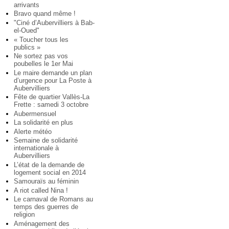
arrivants
Bravo quand même !
"Ciné d’Aubervilliers à Bab-
el-Oued"
« Toucher tous les
publics »
Ne sortez pas vos
poubelles le 1er Mai
Le maire demande un plan
d’urgence pour La Poste à
Aubervilliers
Fête de quartier Vallès-La
Frette : samedi 3 octobre
Aubermensuel
La solidarité en plus
Alerte météo
Semaine de solidarité
internationale à
Aubervilliers
L’état de la demande de
logement social en 2014
Samouraïs au féminin
A riot called Nina !
Le carnaval de Romans au
temps des guerres de
religion
Aménagement des