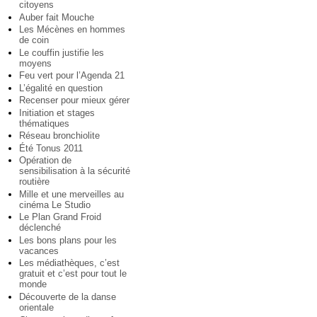
citoyens
Auber fait Mouche
Les Mécènes en hommes
de coin
Le couffin justifie les
moyens
Feu vert pour l’Agenda 21
L’égalité en question
Recenser pour mieux gérer
Initiation et stages
thématiques
Réseau bronchiolite
Été Tonus 2011
Opération de
sensibilisation à la sécurité
routière
Mille et une merveilles au
cinéma Le Studio
Le Plan Grand Froid
déclenché
Les bons plans pour les
vacances
Les médiathèques, c’est
gratuit et c’est pour tout le
monde
Découverte de la danse
orientale