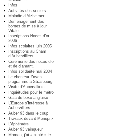
Infos
Activités des seniors
Maladie d’Alzheimer
Déménagement des
bornes de mise à jour
Vitale
Inscriptions Noces d’or
2006
Infos scolaires juin 2005
Inscriptions au Cnam
d’Aubervilliers
Cérémonie des noces d’or
et de diamant.
Infos solidarité mai 2004
Le chanteur Zayen
programmé à Strasbourg
Visite d’Aubervilliers
Inquiétudes pour le métro
Gala de boxe anglaise
L’Europe s’intéresse à
Aubervilliers
Auber 93 dans le coup
Travaux devant Monoprix
L’éphémère
Auber 93 vainqueur
Maman, j’ai « piloté » le