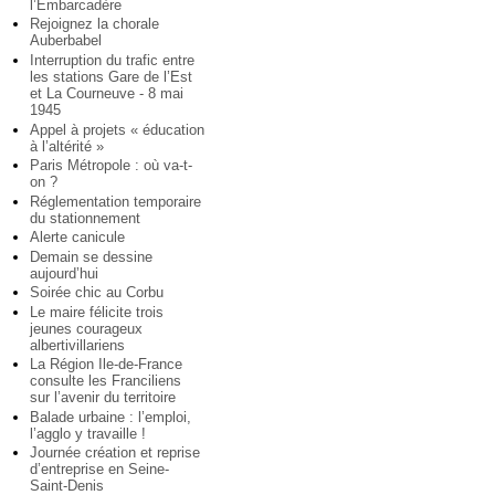
l’Embarcadère
Rejoignez la chorale
Auberbabel
Interruption du trafic entre
les stations Gare de l’Est
et La Courneuve - 8 mai
1945
Appel à projets « éducation
à l’altérité »
Paris Métropole : où va-t-
on ?
Réglementation temporaire
du stationnement
Alerte canicule
Demain se dessine
aujourd’hui
Soirée chic au Corbu
Le maire félicite trois
jeunes courageux
albertivillariens
La Région Ile-de-France
consulte les Franciliens
sur l’avenir du territoire
Balade urbaine : l’emploi,
l’agglo y travaille !
Journée création et reprise
d’entreprise en Seine-
Saint-Denis