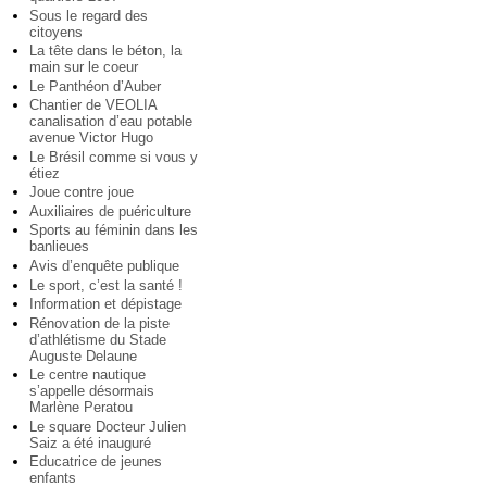
Sous le regard des
citoyens
La tête dans le béton, la
main sur le coeur
Le Panthéon d’Auber
Chantier de VEOLIA
canalisation d’eau potable
avenue Victor Hugo
Le Brésil comme si vous y
étiez
Joue contre joue
Auxiliaires de puériculture
Sports au féminin dans les
banlieues
Avis d’enquête publique
Le sport, c’est la santé !
Information et dépistage
Rénovation de la piste
d’athlétisme du Stade
Auguste Delaune
Le centre nautique
s’appelle désormais
Marlène Peratou
Le square Docteur Julien
Saiz a été inauguré
Educatrice de jeunes
enfants