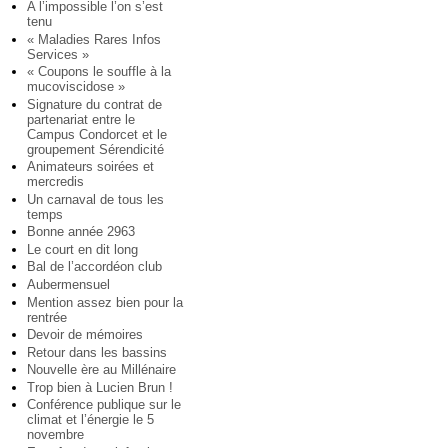
A l’impossible l’on s’est
tenu
« Maladies Rares Infos
Services »
« Coupons le souffle à la
mucoviscidose »
Signature du contrat de
partenariat entre le
Campus Condorcet et le
groupement Sérendicité
Animateurs soirées et
mercredis
Un carnaval de tous les
temps
Bonne année 2963
Le court en dit long
Bal de l’accordéon club
Aubermensuel
Mention assez bien pour la
rentrée
Devoir de mémoires
Retour dans les bassins
Nouvelle ère au Millénaire
Trop bien à Lucien Brun !
Conférence publique sur le
climat et l’énergie le 5
novembre