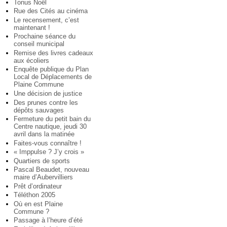
Tonus Noël
Rue des Cités au cinéma
Le recensement, c’est
maintenant !
Prochaine séance du
conseil municipal
Remise des livres cadeaux
aux écoliers
Enquête publique du Plan
Local de Déplacements de
Plaine Commune
Une décision de justice
Des prunes contre les
dépôts sauvages
Fermeture du petit bain du
Centre nautique, jeudi 30
avril dans la matinée
Faites-vous connaître !
« Imppulse ? J’y crois »
Quartiers de sports
Pascal Beaudet, nouveau
maire d’Aubervilliers
Prêt d’ordinateur
Téléthon 2005
Où en est Plaine
Commune ?
Passage à l’heure d’été