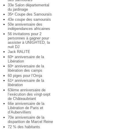
33e Salon départemental
du jardinage
35
Coupe des Samouraïs
e
43e coupe des samouraïs
50e anniversaire des
indépendances africaines
56 invitations pour 2
personnes à gagner pour
assister à UNIGHTED, la
nuit DJ
Jack RALITE
60
anniversaire de la
e
Libération
60
anniversaire de la
e
libération des camps
60 piges pour l’Omja
61
anniversaire de la
e
libération
63ème anniversaire de
l’exécution des vingt-sept
de Châteaubriant
66e anniversaire de la
Libération de Paris et
d’Aubervilliers
70e anniversaire de la
disparition de Marcel Reine
72 % des habitants