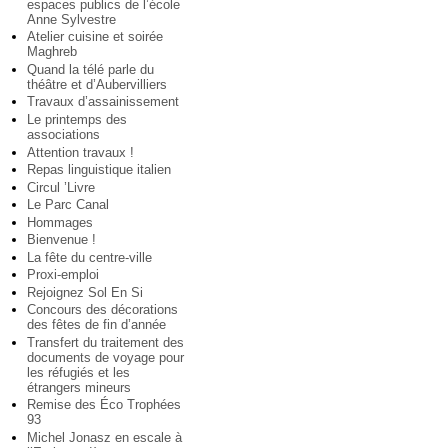
espaces publics de l’école
Anne Sylvestre
Atelier cuisine et soirée
Maghreb
Quand la télé parle du
théâtre et d’Aubervilliers
Travaux d’assainissement
Le printemps des
associations
Attention travaux !
Repas linguistique italien
Circul ’Livre
Le Parc Canal
Hommages
Bienvenue !
La fête du centre-ville
Proxi-emploi
Rejoignez Sol En Si
Concours des décorations
des fêtes de fin d’année
Transfert du traitement des
documents de voyage pour
les réfugiés et les
étrangers mineurs
Remise des Éco Trophées
93
Michel Jonasz en escale à