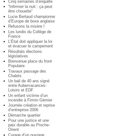
Cinq semaines d’enquête
“Infirmier la nuit : ça peut
être chouette”
Lucie Bertaud championne
d’Europe de boxe anglaise
Refusons la misère !
Les lundis du Collège de
France
L’État doit appliquer la loi
et évacuer le campement
Résultats élections
législatives
Bienvenue place du front
Populaire
Travaux passage des
Chalets
Un bail de 40 ans signé
entre Aubervacances-
Loisirs et EDF
Un enfant victime d’un
incendie à Firmin Gémier
Journée création et reprise
d’entreprise 2006
Démarche quartier
Pour une justice et une
paix durable au Proche-
Orient
Curage d’un ouvrage