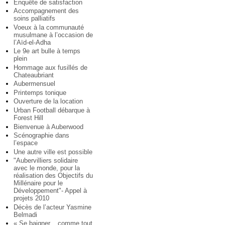
Enquête de satisfaction
Accompagnement des
soins palliatifs
Voeux à la communauté
musulmane à l’occasion de
l’Aïd-el-Adha
Le 9e art bulle à temps
plein
Hommage aux fusillés de
Chateaubriant
Aubermensuel
Printemps tonique
Ouverture de la location
Urban Football débarque à
Forest Hill
Bienvenue à Auberwood
Scénographie dans
l’espace
Une autre ville est possible
"Aubervilliers solidaire
avec le monde, pour la
réalisation des Objectifs du
Millénaire pour le
Développement"- Appel à
projets 2010
Décès de l’acteur Yasmine
Belmadi
« Se baigner... comme tout