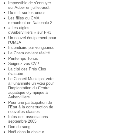
Impossible de s’ennuyer
sur Auber en juillet-août
Du rififi sur les ondes
Les filles du CMA
remontent en Nationale 2
« Les aigles
d’Aubervilliers » sur FR3
Un nouvel équipement pour
l’OMJA
Incendiaire par vengeance
Le Cnam devient réalité
Printemps Tonus
Soignez vos CV !
La cité des Prés Clos
évacuée
Le Conseil Municipal vote
à l’unanimité un vœu pour
l’implantation du Centre
aquatique olympique à
Aubervilliers
Pour une participation de
l’Etat à la construction de
nouvelles classes
Infos des associations
septembre 2005
Don du sang
Noël dans la chaleur