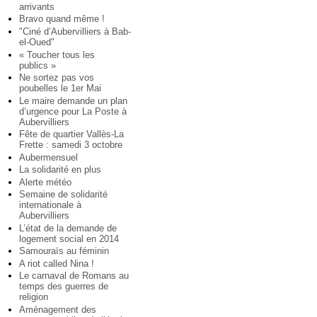
arrivants
Bravo quand même !
"Ciné d’Aubervilliers à Bab-
el-Oued"
« Toucher tous les
publics »
Ne sortez pas vos
poubelles le 1er Mai
Le maire demande un plan
d’urgence pour La Poste à
Aubervilliers
Fête de quartier Vallès-La
Frette : samedi 3 octobre
Aubermensuel
La solidarité en plus
Alerte météo
Semaine de solidarité
internationale à
Aubervilliers
L’état de la demande de
logement social en 2014
Samouraïs au féminin
A riot called Nina !
Le carnaval de Romans au
temps des guerres de
religion
Aménagement des