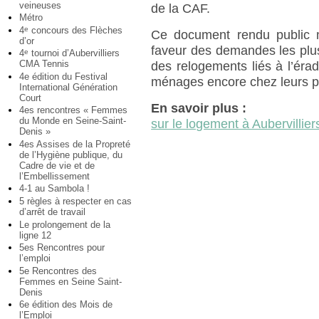
veineuses
de la CAF.
Métro
4
concours des Flèches
e
Ce document rendu public m
d’or
faveur des demandes les plus
4
tournoi d’Aubervilliers
e
CMA Tennis
des relogements liés à l’érad
4e édition du Festival
ménages encore chez leurs pa
International Génération
Court
En savoir plus :
4es rencontres « Femmes
du Monde en Seine-Saint-
sur le logement à Aubervillier
Denis »
4es Assises de la Propreté
de l’Hygiène publique, du
Cadre de vie et de
l’Embellissement
4-1 au Sambola !
5 règles à respecter en cas
d’arrêt de travail
Le prolongement de la
ligne 12
5es Rencontres pour
l’emploi
5e Rencontres des
Femmes en Seine Saint-
Denis
6e édition des Mois de
l’Emploi