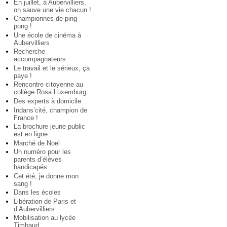
En juillet, à Aubervilliers,
on sauve une vie chacun !
Championnes de ping
pong !
Une école de cinéma à
Aubervilliers
Recherche
accompagnateurs
Le travail et le sérieux, ça
paye !
Rencontre citoyenne au
collège Rosa Luxemburg
Des experts à domicile
Indans’cité, champion de
France !
La brochure jeune public
est en ligne
Marché de Noël
Un numéro pour les
parents d’élèves
handicapés.
Cet été, je donne mon
sang !
Dans les écoles
Libération de Paris et
d’Aubervilliers
Mobilisation au lycée
Timbaud