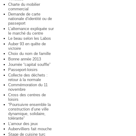
Charte du mobilier
commercial
Demande de carte
nationale d’identité ou de
passeport
L’alternance expliquée sur
le marché du centre
Le beau selon les Labos
Auber 93 en quête de
victoire
Choix du nom de famille
Bonne année 2013
Journée “capital souffle”
Passeport-loisirs
Collecte des déchets :
retour à la normale
Commémoration du 11
novembre
Cross des centres de
loisirs
“Poursuivre ensemble la
construction d’une ville
dynamique, solidaire,
tolérante”
L’amour des jeux
Aubervilliers fait mouche
Stage de cuisine turc