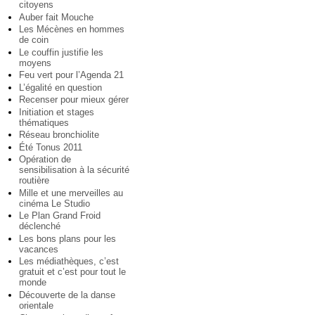
citoyens
Auber fait Mouche
Les Mécènes en hommes
de coin
Le couffin justifie les
moyens
Feu vert pour l’Agenda 21
L’égalité en question
Recenser pour mieux gérer
Initiation et stages
thématiques
Réseau bronchiolite
Été Tonus 2011
Opération de
sensibilisation à la sécurité
routière
Mille et une merveilles au
cinéma Le Studio
Le Plan Grand Froid
déclenché
Les bons plans pour les
vacances
Les médiathèques, c’est
gratuit et c’est pour tout le
monde
Découverte de la danse
orientale