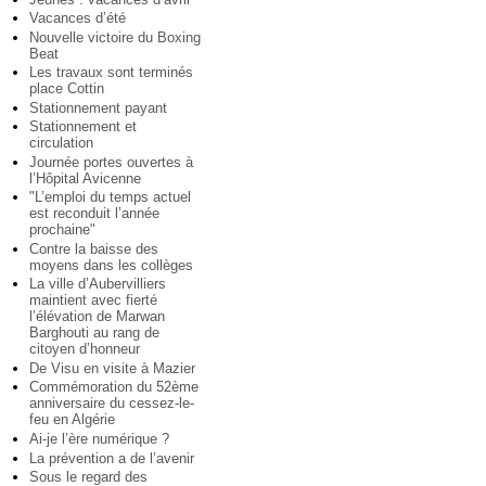
Vacances d’été
Nouvelle victoire du Boxing
Beat
Les travaux sont terminés
place Cottin
Stationnement payant
Stationnement et
circulation
Journée portes ouvertes à
l’Hôpital Avicenne
"L’emploi du temps actuel
est reconduit l’année
prochaine"
Contre la baisse des
moyens dans les collèges
La ville d’Aubervilliers
maintient avec fierté
l’élévation de Marwan
Barghouti au rang de
citoyen d’honneur
De Visu en visite à Mazier
Commémoration du 52ème
anniversaire du cessez-le-
feu en Algérie
Ai-je l’ère numérique ?
La prévention a de l’avenir
Sous le regard des