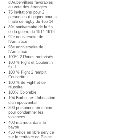
d’Aubervilliers favorables
au vote des étrangers
75 invitations pour 2
personnes à gagner pour la
finale de rugby du Top 14
89
anniversaire de la fin
e
de la guerre de 1914-1918
92e anniversaire de
l’Armistice
93e anniversaire de
l’Armistice
100% 2 Roues motorisés
100 % Fight et Coubertin
full !
100 % Fight 2 remplit
Coubertin !
100 % de Fight et de
réussite
100% Colombie
104 Barbusse : fabrication
d’un épouvantail
300 personnes en mairie
pour condamner les
violences
400 marmots dans le
bayou
450 vélos en libre service
sur le territoire de Plaine