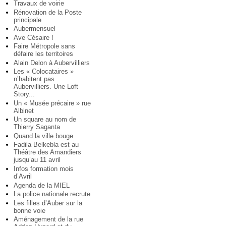
Travaux de voirie
Rénovation de la Poste
principale
Aubermensuel
Ave Césaire !
Faire Métropole sans
défaire les territoires
Alain Delon à Aubervilliers
Les « Colocataires »
n’habitent pas
Aubervilliers. Une Loft
Story...
Un « Musée précaire » rue
Albinet
Un square au nom de
Thierry Saganta
Quand la ville bouge
Fadila Belkebla est au
Théâtre des Amandiers
jusqu’au 11 avril
Infos formation mois
d’Avril
Agenda de la MIEL
La police nationale recrute
Les filles d’Auber sur la
bonne voie
Aménagement de la rue