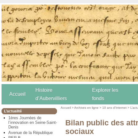
Histoire
Explorer les
Accueil
d’Aubervilliers
fonds
Accueil
>
Archives en ligne
>
10 ans d’Internet
>
L’act
L’actualité
1ères Journées de
Bilan public des at
l’innovation en Seine-Saint-
Denis
sociaux
Avenue de la République
RER B