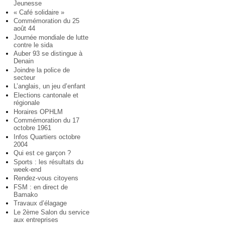
Jeunesse
« Café solidaire »
Commémoration du 25
août 44
Journée mondiale de lutte
contre le sida
Auber 93 se distingue à
Denain
Joindre la police de
secteur
L’anglais, un jeu d’enfant
Elections cantonale et
régionale
Horaires OPHLM
Commémoration du 17
octobre 1961
Infos Quartiers octobre
2004
Qui est ce garçon ?
Sports : les résultats du
week-end
Rendez-vous citoyens
FSM : en direct de
Bamako
Travaux d’élagage
Le 2ème Salon du service
aux entreprises