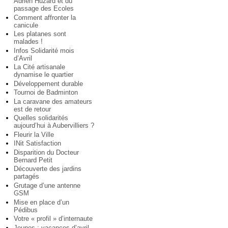
Adrien Huzard et du
passage des Ecoles
Comment affronter la
canicule
Les platanes sont
malades !
Infos Solidarité mois
d’Avril
La Cité artisanale
dynamise le quartier
Développement durable
Tournoi de Badminton
La caravane des amateurs
est de retour
Quelles solidarités
aujourd’hui à Aubervilliers ?
Fleurir la Ville
INit Satisfaction
Disparition du Docteur
Bernard Petit
Découverte des jardins
partagés
Grutage d’une antenne
GSM
Mise en place d’un
Pédibus
Votre « profil » d’internaute
Jeunes : vacances d’avril