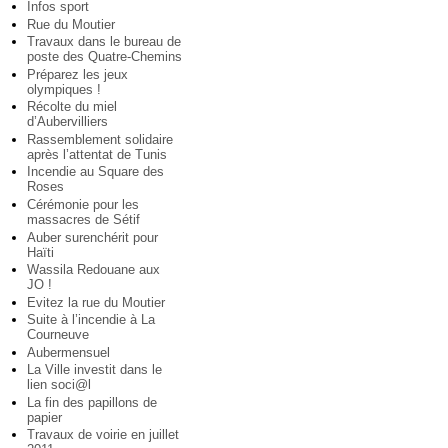
Infos sport
Rue du Moutier
Travaux dans le bureau de
poste des Quatre-Chemins
Préparez les jeux
olympiques !
Récolte du miel
d’Aubervilliers
Rassemblement solidaire
après l’attentat de Tunis
Incendie au Square des
Roses
Cérémonie pour les
massacres de Sétif
Auber surenchérit pour
Haïti
Wassila Redouane aux
JO !
Evitez la rue du Moutier
Suite à l’incendie à La
Courneuve
Aubermensuel
La Ville investit dans le
lien soci@l
La fin des papillons de
papier
Travaux de voirie en juillet