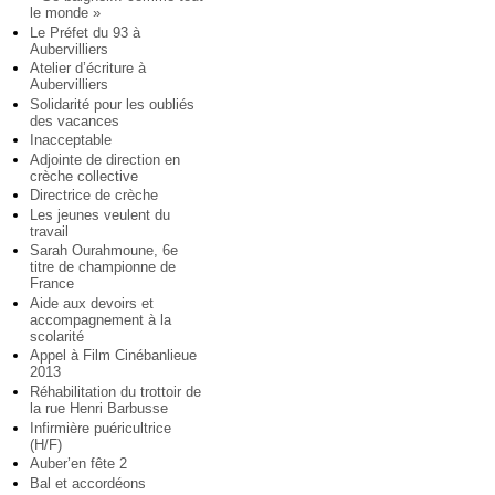
le monde »
Le Préfet du 93 à
Aubervilliers
Atelier d’écriture à
Aubervilliers
Solidarité pour les oubliés
des vacances
Inacceptable
Adjointe de direction en
crèche collective
Directrice de crèche
Les jeunes veulent du
travail
Sarah Ourahmoune, 6e
titre de championne de
France
Aide aux devoirs et
accompagnement à la
scolarité
Appel à Film Cinébanlieue
2013
Réhabilitation du trottoir de
la rue Henri Barbusse
Infirmière puéricultrice
(H/F)
Auber’en fête 2
Bal et accordéons