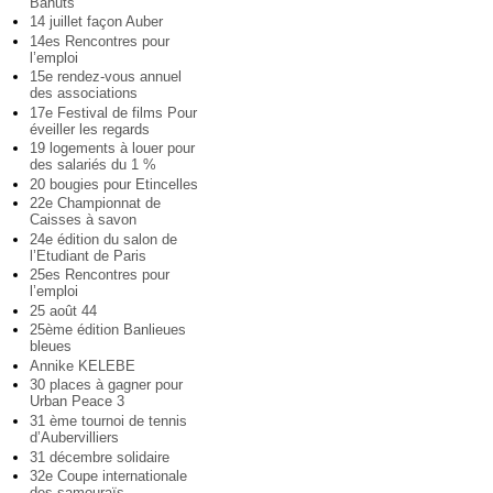
Bahuts
14 juillet façon Auber
14es Rencontres pour
l’emploi
15e rendez-vous annuel
des associations
17e Festival de films Pour
éveiller les regards
19 logements à louer pour
des salariés du 1 %
20 bougies pour Etincelles
22e Championnat de
Caisses à savon
24e édition du salon de
l’Etudiant de Paris
25es Rencontres pour
l’emploi
25 août 44
25ème édition Banlieues
bleues
Annike KELEBE
30 places à gagner pour
Urban Peace 3
31 ème tournoi de tennis
d’Aubervilliers
31 décembre solidaire
32e Coupe internationale
des samouraïs