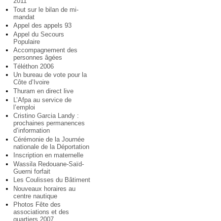
2011
Tout sur le bilan de mi-
mandat
Appel des appels 93
Appel du Secours
Populaire
Accompagnement des
personnes âgées
Téléthon 2006
Un bureau de vote pour la
Côte d’Ivoire
Thuram en direct live
L’Afpa au service de
l’emploi
Cristino Garcia Landy :
prochaines permanences
d’information
Cérémonie de la Journée
nationale de la Déportation
Inscription en maternelle
Wassila Redouane-Saïd-
Guerni forfait
Les Coulisses du Bâtiment
Nouveaux horaires au
centre nautique
Photos Fête des
associations et des
quartiers 2007