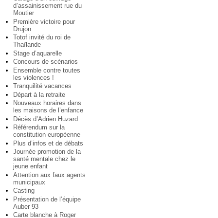
d’assainissement rue du
Moutier
Première victoire pour
Drujon
Totof invité du roi de
Thaïlande
Stage d’aquarelle
Concours de scénarios
Ensemble contre toutes
les violences !
Tranquilité vacances
Départ à la retraite
Nouveaux horaires dans
les maisons de l’enfance
Décès d’Adrien Huzard
Référendum sur la
constitution européenne
Plus d’infos et de débats
Journée promotion de la
santé mentale chez le
jeune enfant
Attention aux faux agents
municipaux
Casting
Présentation de l’équipe
Auber 93
Carte blanche à Roger