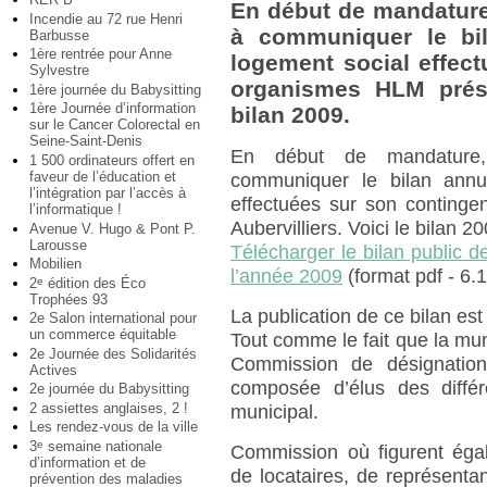
En début de mandature,
Incendie au 72 rue Henri
à communiquer le bil
Barbusse
1ère rentrée pour Anne
logement social effect
Sylvestre
organismes HLM présen
1ère journée du Babysitting
1ère Journée d’information
bilan 2009.
sur le Cancer Colorectal en
Seine-Saint-Denis
En début de mandature, 
1 500 ordinateurs offert en
faveur de l’éducation et
communiquer le bilan annue
l’intégration par l’accès à
effectuées sur son continge
l’informatique !
Aubervilliers. Voici le bilan 2
Avenue V. Hugo & Pont P.
Larousse
Télécharger le bilan public d
Mobilien
l’année 2009
(format pdf - 6.
2
édition des Éco
e
Trophées 93
La publication de ce bilan es
2e Salon international pour
un commerce équitable
Tout comme le fait que la muni
2e Journée des Solidarités
Commission de désignation
Actives
composée d’élus des différe
2e journée du Babysitting
2 assiettes anglaises, 2 !
municipal.
Les rendez-vous de la ville
3
semaine nationale
e
Commission où figurent égal
d’information et de
de locataires, de représenta
prévention des maladies