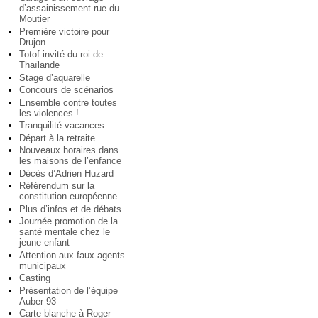
d’assainissement rue du
Moutier
Première victoire pour
Drujon
Totof invité du roi de
Thaïlande
Stage d’aquarelle
Concours de scénarios
Ensemble contre toutes
les violences !
Tranquilité vacances
Départ à la retraite
Nouveaux horaires dans
les maisons de l’enfance
Décès d’Adrien Huzard
Référendum sur la
constitution européenne
Plus d’infos et de débats
Journée promotion de la
santé mentale chez le
jeune enfant
Attention aux faux agents
municipaux
Casting
Présentation de l’équipe
Auber 93
Carte blanche à Roger