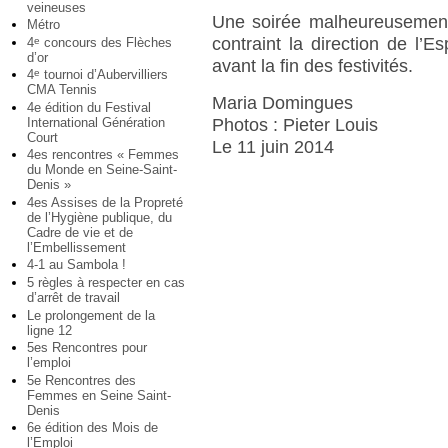
veineuses
Une soirée malheureusement
Métro
contraint la direction de l’E
4
concours des Flèches
e
d’or
avant la fin des festivités.
4
tournoi d’Aubervilliers
e
CMA Tennis
Maria Domingues
4e édition du Festival
International Génération
Photos : Pieter Louis
Court
Le 11 juin 2014
4es rencontres « Femmes
du Monde en Seine-Saint-
Denis »
4es Assises de la Propreté
de l’Hygiène publique, du
Cadre de vie et de
l’Embellissement
4-1 au Sambola !
5 règles à respecter en cas
d’arrêt de travail
Le prolongement de la
ligne 12
5es Rencontres pour
l’emploi
5e Rencontres des
Femmes en Seine Saint-
Denis
6e édition des Mois de
l’Emploi