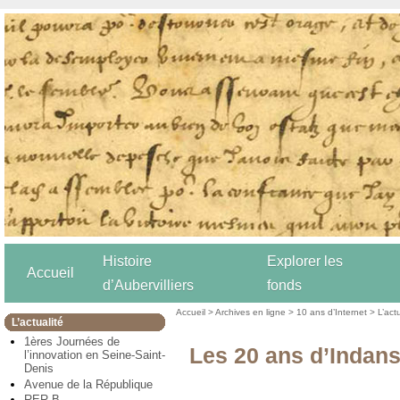
Histoire
Explorer les
Accueil
d’Aubervilliers
fonds
Accueil
>
Archives en ligne
>
10 ans d’Internet
>
L’act
L’actualité
1ères Journées de
Les 20 ans d’Indans
l’innovation en Seine-Saint-
Denis
Avenue de la République
RER B