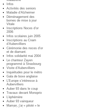
Infos
Activités des seniors
Maladie d’Alzheimer
Déménagement des
bornes de mise à jour
Vitale
Inscriptions Noces d’or
2006
Infos scolaires juin 2005
Inscriptions au Cnam
d’Aubervilliers
Cérémonie des noces d’or
et de diamant.
Infos solidarité mai 2004
Le chanteur Zayen
programmé à Strasbourg
Visite d’Aubervilliers
Inquiétudes pour le métro
Gala de boxe anglaise
L’Europe s’intéresse à
Aubervilliers
Auber 93 dans le coup
Travaux devant Monoprix
L’éphémère
Auber 93 vainqueur
Maman, j’ai « piloté » le