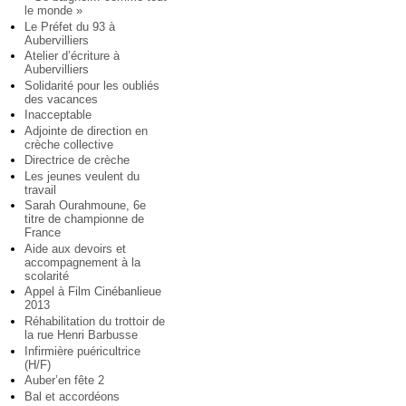
le monde »
Le Préfet du 93 à
Aubervilliers
Atelier d’écriture à
Aubervilliers
Solidarité pour les oubliés
des vacances
Inacceptable
Adjointe de direction en
crèche collective
Directrice de crèche
Les jeunes veulent du
travail
Sarah Ourahmoune, 6e
titre de championne de
France
Aide aux devoirs et
accompagnement à la
scolarité
Appel à Film Cinébanlieue
2013
Réhabilitation du trottoir de
la rue Henri Barbusse
Infirmière puéricultrice
(H/F)
Auber’en fête 2
Bal et accordéons