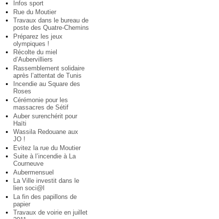
Infos sport
Rue du Moutier
Travaux dans le bureau de
poste des Quatre-Chemins
Préparez les jeux
olympiques !
Récolte du miel
d’Aubervilliers
Rassemblement solidaire
après l’attentat de Tunis
Incendie au Square des
Roses
Cérémonie pour les
massacres de Sétif
Auber surenchérit pour
Haïti
Wassila Redouane aux
JO !
Evitez la rue du Moutier
Suite à l’incendie à La
Courneuve
Aubermensuel
La Ville investit dans le
lien soci@l
La fin des papillons de
papier
Travaux de voirie en juillet