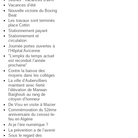
Vacances d’été
Nouvelle victoire du Boxing
Beat
Les travaux sont terminés
place Cottin
Stationnement payant
Stationnement et
circulation
Journée portes ouvertes à
l’Hôpital Avicenne
"L’emploi du temps actuel
est reconduit l’année
prochaine"
Contre la baisse des
moyens dans les collèges
La ville d’Aubervilliers
maintient avec fierté
l’élévation de Marwan
Barghouti au rang de
citoyen d’honneur
De Visu en visite à Mazier
Commémoration du 52ème
anniversaire du cessez-le-
feu en Algérie
Ai-je l’ère numérique ?
La prévention a de l’avenir
Sous le regard des