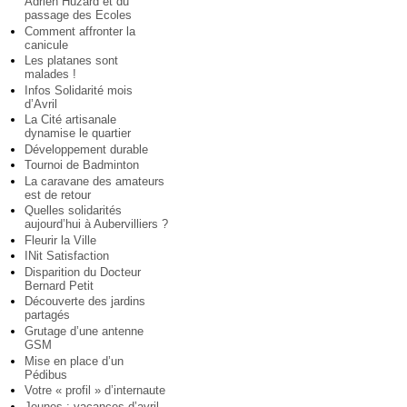
Adrien Huzard et du
passage des Ecoles
Comment affronter la
canicule
Les platanes sont
malades !
Infos Solidarité mois
d’Avril
La Cité artisanale
dynamise le quartier
Développement durable
Tournoi de Badminton
La caravane des amateurs
est de retour
Quelles solidarités
aujourd’hui à Aubervilliers ?
Fleurir la Ville
INit Satisfaction
Disparition du Docteur
Bernard Petit
Découverte des jardins
partagés
Grutage d’une antenne
GSM
Mise en place d’un
Pédibus
Votre « profil » d’internaute
Jeunes : vacances d’avril