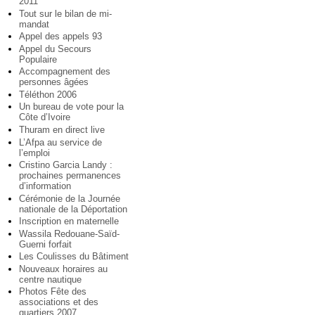
2011
Tout sur le bilan de mi-
mandat
Appel des appels 93
Appel du Secours
Populaire
Accompagnement des
personnes âgées
Téléthon 2006
Un bureau de vote pour la
Côte d’Ivoire
Thuram en direct live
L’Afpa au service de
l’emploi
Cristino Garcia Landy :
prochaines permanences
d’information
Cérémonie de la Journée
nationale de la Déportation
Inscription en maternelle
Wassila Redouane-Saïd-
Guerni forfait
Les Coulisses du Bâtiment
Nouveaux horaires au
centre nautique
Photos Fête des
associations et des
quartiers 2007