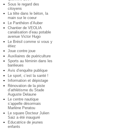
Sous le regard des
citoyens
La tête dans le béton, la
main sur le coeur
Le Panthéon d’Auber
Chantier de VEOLIA
canalisation d’eau potable
avenue Victor Hugo
Le Brésil comme si vous y
étiez
Joue contre joue
Auxiliaires de puériculture
Sports au féminin dans les
banlieues
Avis d’enquête publique
Le sport, c’est la santé !
Information et dépistage
Rénovation de la piste
d’athlétisme du Stade
Auguste Delaune
Le centre nautique
s’appelle désormais
Marlène Peratou
Le square Docteur Julien
Saiz a été inauguré
Educatrice de jeunes
enfants