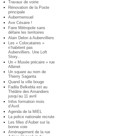
Travaux de voirie
Rénovation de la Poste
principale
Aubermensuel
Ave Césaire !
Faire Métropole sans
défaire les territoires
Alain Delon à Aubervilliers
Les « Colocataires »
n’habitent pas
Aubervilliers. Une Loft
Story...
Un « Musée précaire » rue
Albinet
Un square au nom de
Thierry Saganta
Quand la ville bouge
Fadila Belkebla est au
Théâtre des Amandiers
jusqu’au 11 avril
Infos formation mois
d’Avril
Agenda de la MIEL
La police nationale recrute
Les filles d’Auber sur la
bonne voie
Aménagement de la rue