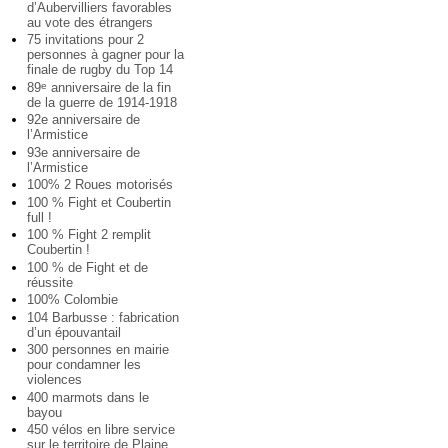
d’Aubervilliers favorables
au vote des étrangers
75 invitations pour 2
personnes à gagner pour la
finale de rugby du Top 14
89
anniversaire de la fin
e
de la guerre de 1914-1918
92e anniversaire de
l’Armistice
93e anniversaire de
l’Armistice
100% 2 Roues motorisés
100 % Fight et Coubertin
full !
100 % Fight 2 remplit
Coubertin !
100 % de Fight et de
réussite
100% Colombie
104 Barbusse : fabrication
d’un épouvantail
300 personnes en mairie
pour condamner les
violences
400 marmots dans le
bayou
450 vélos en libre service
sur le territoire de Plaine