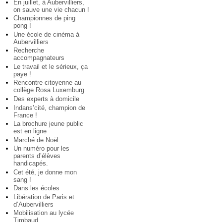
En juillet, à Aubervilliers,
on sauve une vie chacun !
Championnes de ping
pong !
Une école de cinéma à
Aubervilliers
Recherche
accompagnateurs
Le travail et le sérieux, ça
paye !
Rencontre citoyenne au
collège Rosa Luxemburg
Des experts à domicile
Indans’cité, champion de
France !
La brochure jeune public
est en ligne
Marché de Noël
Un numéro pour les
parents d’élèves
handicapés.
Cet été, je donne mon
sang !
Dans les écoles
Libération de Paris et
d’Aubervilliers
Mobilisation au lycée
Timbaud