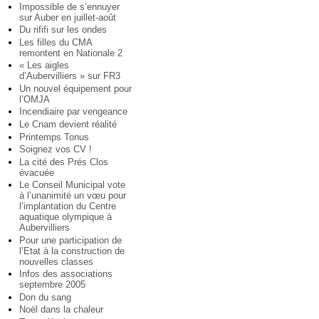
Impossible de s’ennuyer
sur Auber en juillet-août
Du rififi sur les ondes
Les filles du CMA
remontent en Nationale 2
« Les aigles
d’Aubervilliers » sur FR3
Un nouvel équipement pour
l’OMJA
Incendiaire par vengeance
Le Cnam devient réalité
Printemps Tonus
Soignez vos CV !
La cité des Prés Clos
évacuée
Le Conseil Municipal vote
à l’unanimité un vœu pour
l’implantation du Centre
aquatique olympique à
Aubervilliers
Pour une participation de
l’Etat à la construction de
nouvelles classes
Infos des associations
septembre 2005
Don du sang
Noël dans la chaleur