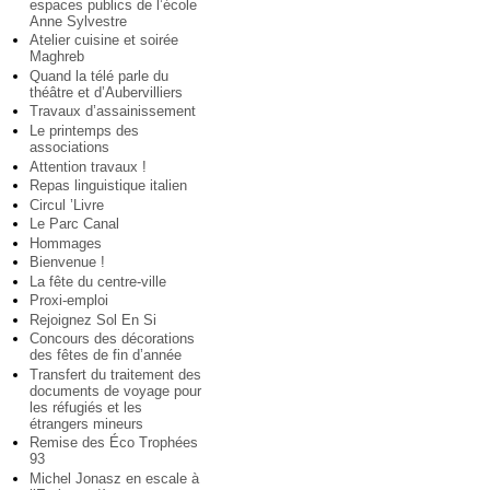
espaces publics de l’école
Anne Sylvestre
Atelier cuisine et soirée
Maghreb
Quand la télé parle du
théâtre et d’Aubervilliers
Travaux d’assainissement
Le printemps des
associations
Attention travaux !
Repas linguistique italien
Circul ’Livre
Le Parc Canal
Hommages
Bienvenue !
La fête du centre-ville
Proxi-emploi
Rejoignez Sol En Si
Concours des décorations
des fêtes de fin d’année
Transfert du traitement des
documents de voyage pour
les réfugiés et les
étrangers mineurs
Remise des Éco Trophées
93
Michel Jonasz en escale à