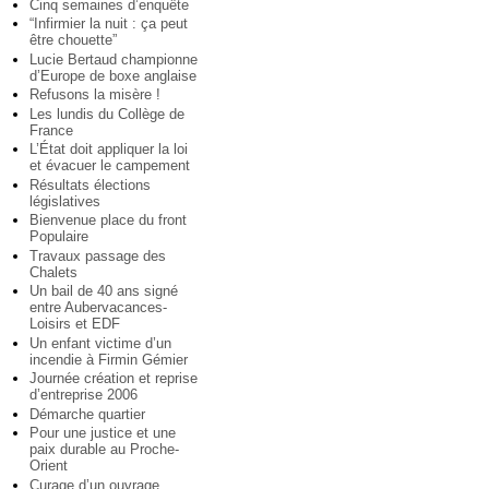
Cinq semaines d’enquête
“Infirmier la nuit : ça peut
être chouette”
Lucie Bertaud championne
d’Europe de boxe anglaise
Refusons la misère !
Les lundis du Collège de
France
L’État doit appliquer la loi
et évacuer le campement
Résultats élections
législatives
Bienvenue place du front
Populaire
Travaux passage des
Chalets
Un bail de 40 ans signé
entre Aubervacances-
Loisirs et EDF
Un enfant victime d’un
incendie à Firmin Gémier
Journée création et reprise
d’entreprise 2006
Démarche quartier
Pour une justice et une
paix durable au Proche-
Orient
Curage d’un ouvrage