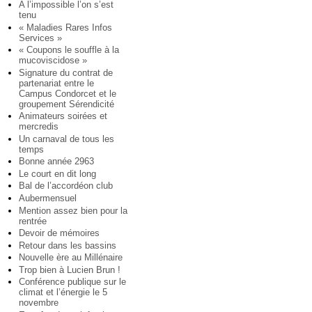
A l’impossible l’on s’est
tenu
« Maladies Rares Infos
Services »
« Coupons le souffle à la
mucoviscidose »
Signature du contrat de
partenariat entre le
Campus Condorcet et le
groupement Sérendicité
Animateurs soirées et
mercredis
Un carnaval de tous les
temps
Bonne année 2963
Le court en dit long
Bal de l’accordéon club
Aubermensuel
Mention assez bien pour la
rentrée
Devoir de mémoires
Retour dans les bassins
Nouvelle ère au Millénaire
Trop bien à Lucien Brun !
Conférence publique sur le
climat et l’énergie le 5
novembre