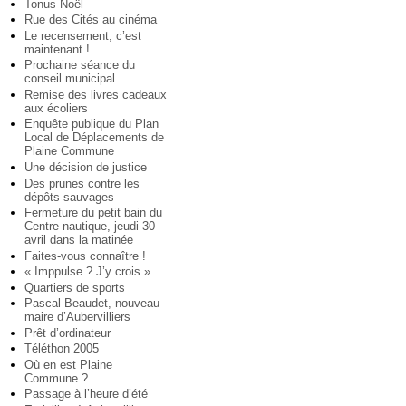
Tonus Noël
Rue des Cités au cinéma
Le recensement, c’est
maintenant !
Prochaine séance du
conseil municipal
Remise des livres cadeaux
aux écoliers
Enquête publique du Plan
Local de Déplacements de
Plaine Commune
Une décision de justice
Des prunes contre les
dépôts sauvages
Fermeture du petit bain du
Centre nautique, jeudi 30
avril dans la matinée
Faites-vous connaître !
« Imppulse ? J’y crois »
Quartiers de sports
Pascal Beaudet, nouveau
maire d’Aubervilliers
Prêt d’ordinateur
Téléthon 2005
Où en est Plaine
Commune ?
Passage à l’heure d’été