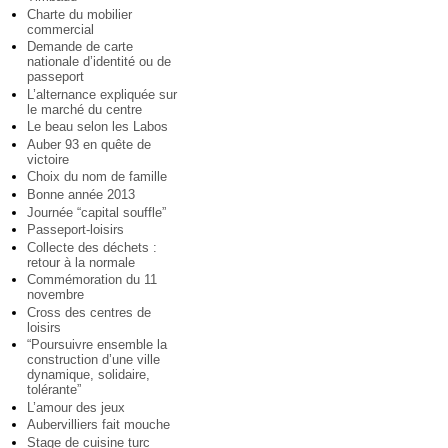
Charte du mobilier
commercial
Demande de carte
nationale d’identité ou de
passeport
L’alternance expliquée sur
le marché du centre
Le beau selon les Labos
Auber 93 en quête de
victoire
Choix du nom de famille
Bonne année 2013
Journée “capital souffle”
Passeport-loisirs
Collecte des déchets :
retour à la normale
Commémoration du 11
novembre
Cross des centres de
loisirs
“Poursuivre ensemble la
construction d’une ville
dynamique, solidaire,
tolérante”
L’amour des jeux
Aubervilliers fait mouche
Stage de cuisine turc