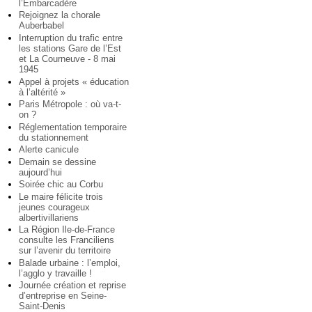
l’Embarcadère
Rejoignez la chorale
Auberbabel
Interruption du trafic entre
les stations Gare de l’Est
et La Courneuve - 8 mai
1945
Appel à projets « éducation
à l’altérité »
Paris Métropole : où va-t-
on ?
Réglementation temporaire
du stationnement
Alerte canicule
Demain se dessine
aujourd’hui
Soirée chic au Corbu
Le maire félicite trois
jeunes courageux
albertivillariens
La Région Ile-de-France
consulte les Franciliens
sur l’avenir du territoire
Balade urbaine : l’emploi,
l’agglo y travaille !
Journée création et reprise
d’entreprise en Seine-
Saint-Denis