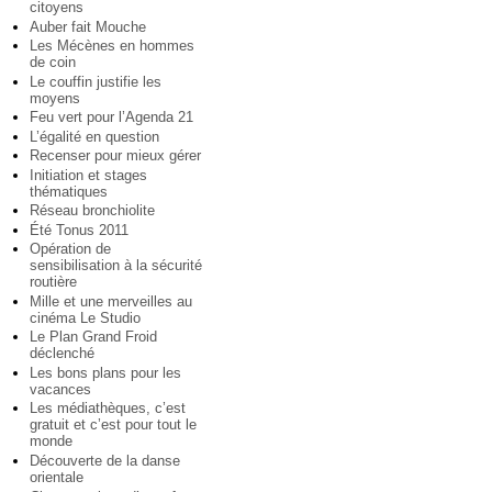
citoyens
Auber fait Mouche
Les Mécènes en hommes
de coin
Le couffin justifie les
moyens
Feu vert pour l’Agenda 21
L’égalité en question
Recenser pour mieux gérer
Initiation et stages
thématiques
Réseau bronchiolite
Été Tonus 2011
Opération de
sensibilisation à la sécurité
routière
Mille et une merveilles au
cinéma Le Studio
Le Plan Grand Froid
déclenché
Les bons plans pour les
vacances
Les médiathèques, c’est
gratuit et c’est pour tout le
monde
Découverte de la danse
orientale