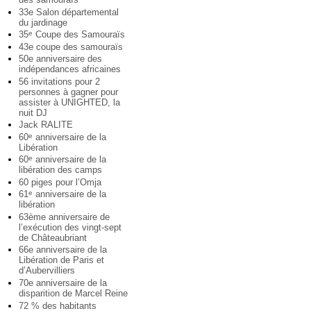
33e Salon départemental
du jardinage
35
Coupe des Samouraïs
e
43e coupe des samouraïs
50e anniversaire des
indépendances africaines
56 invitations pour 2
personnes à gagner pour
assister à UNIGHTED, la
nuit DJ
Jack RALITE
60
anniversaire de la
e
Libération
60
anniversaire de la
e
libération des camps
60 piges pour l’Omja
61
anniversaire de la
e
libération
63ème anniversaire de
l’exécution des vingt-sept
de Châteaubriant
66e anniversaire de la
Libération de Paris et
d’Aubervilliers
70e anniversaire de la
disparition de Marcel Reine
72 % des habitants