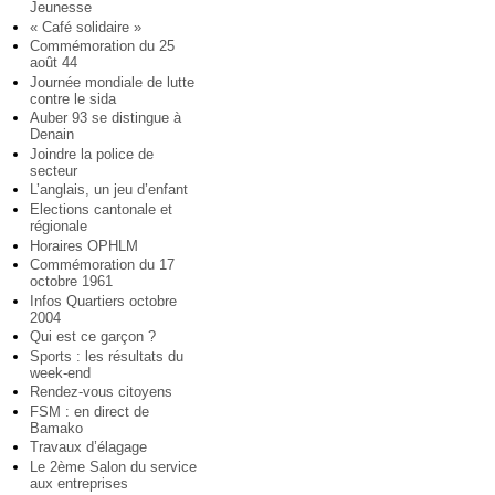
Jeunesse
« Café solidaire »
Commémoration du 25
août 44
Journée mondiale de lutte
contre le sida
Auber 93 se distingue à
Denain
Joindre la police de
secteur
L’anglais, un jeu d’enfant
Elections cantonale et
régionale
Horaires OPHLM
Commémoration du 17
octobre 1961
Infos Quartiers octobre
2004
Qui est ce garçon ?
Sports : les résultats du
week-end
Rendez-vous citoyens
FSM : en direct de
Bamako
Travaux d’élagage
Le 2ème Salon du service
aux entreprises