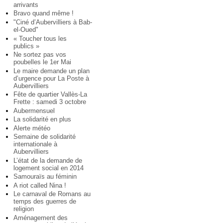
arrivants
Bravo quand même !
"Ciné d’Aubervilliers à Bab-
el-Oued"
« Toucher tous les
publics »
Ne sortez pas vos
poubelles le 1er Mai
Le maire demande un plan
d’urgence pour La Poste à
Aubervilliers
Fête de quartier Vallès-La
Frette : samedi 3 octobre
Aubermensuel
La solidarité en plus
Alerte météo
Semaine de solidarité
internationale à
Aubervilliers
L’état de la demande de
logement social en 2014
Samouraïs au féminin
A riot called Nina !
Le carnaval de Romans au
temps des guerres de
religion
Aménagement des