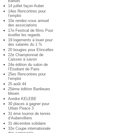
Bahuts
14 juillet façon Auber
14es Rencontres pour
l’emploi
15e rendez-vous annuel
des associations
17e Festival de films Pour
éveiller les regards
19 logements à louer pour
des salariés du 1 %
20 bougies pour Etincelles
22e Championnat de
Caisses à savon
24e édition du salon de
l’Etudiant de Paris
25es Rencontres pour
l’emploi
25 août 44
25ème édition Banlieues
bleues
Annike KELEBE
30 places à gagner pour
Urban Peace 3
31 ème tournoi de tennis
d’Aubervilliers
31 décembre solidaire
32e Coupe internationale
des samouraïs