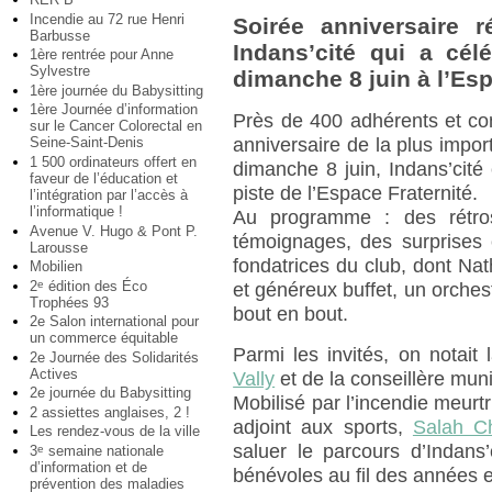
Incendie au 72 rue Henri
Soirée anniversaire 
Barbusse
Indans’cité qui a cél
1ère rentrée pour Anne
Sylvestre
dimanche 8 juin à l’Esp
1ère journée du Babysitting
1ère Journée d’information
Près de 400 adhérents et co
sur le Cancer Colorectal en
anniversaire de la plus impor
Seine-Saint-Denis
1 500 ordinateurs offert en
dimanche 8 juin, Indans’cité c
faveur de l’éducation et
piste de l’Espace Fraternité.
l’intégration par l’accès à
l’informatique !
Au programme : des rétros
Avenue V. Hugo & Pont P.
témoignages, des surprises 
Larousse
fondatrices du club, dont Na
Mobilien
2
édition des Éco
e
et généreux buffet, un orches
Trophées 93
bout en bout.
2e Salon international pour
un commerce équitable
Parmi les invités, on notait
2e Journée des Solidarités
Actives
Vally
et de la conseillère mun
2e journée du Babysitting
Mobilisé par l’incendie meurtri
2 assiettes anglaises, 2 !
adjoint aux sports,
Salah C
Les rendez-vous de la ville
saluer le parcours d’Indans’
3
semaine nationale
e
d’information et de
bénévoles au fil des années et
prévention des maladies