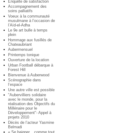
Enquête de satisfaction
Accompagnement des
soins palliatifs
Voeux à la communauté
musulmane à l’occasion de
l’Aïd-el-Adha
Le 9e art bulle à temps
plein
Hommage aux fusillés de
Chateaubriant
Aubermensuel
Printemps tonique
Ouverture de la location
Urban Football débarque à
Forest Hill
Bienvenue à Auberwood
Scénographie dans
l’espace
Une autre ville est possible
"Aubervilliers solidaire
avec le monde, pour la
réalisation des Objectifs du
Millénaire pour le
Développement"- Appel à
projets 2010
Décès de l’acteur Yasmine
Belmadi
« Se baigner... comme tout