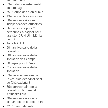
33e Salon départemental
du jardinage
35
Coupe des Samouraïs
e
43e coupe des samouraïs
50e anniversaire des
indépendances africaines
56 invitations pour 2
personnes à gagner pour
assister à UNIGHTED, la
nuit DJ
Jack RALITE
60
anniversaire de la
e
Libération
60
anniversaire de la
e
libération des camps
60 piges pour l’Omja
61
anniversaire de la
e
libération
63ème anniversaire de
l’exécution des vingt-sept
de Châteaubriant
66e anniversaire de la
Libération de Paris et
d’Aubervilliers
70e anniversaire de la
disparition de Marcel Reine
72 % des habitants