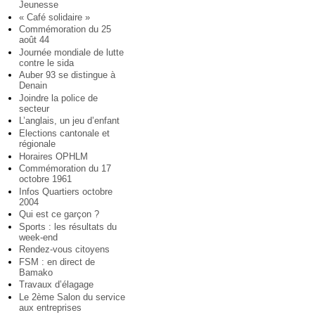
Jeunesse
« Café solidaire »
Commémoration du 25
août 44
Journée mondiale de lutte
contre le sida
Auber 93 se distingue à
Denain
Joindre la police de
secteur
L’anglais, un jeu d’enfant
Elections cantonale et
régionale
Horaires OPHLM
Commémoration du 17
octobre 1961
Infos Quartiers octobre
2004
Qui est ce garçon ?
Sports : les résultats du
week-end
Rendez-vous citoyens
FSM : en direct de
Bamako
Travaux d’élagage
Le 2ème Salon du service
aux entreprises