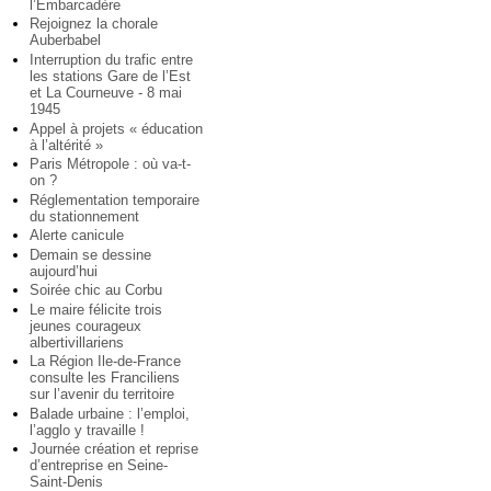
l’Embarcadère
Rejoignez la chorale
Auberbabel
Interruption du trafic entre
les stations Gare de l’Est
et La Courneuve - 8 mai
1945
Appel à projets « éducation
à l’altérité »
Paris Métropole : où va-t-
on ?
Réglementation temporaire
du stationnement
Alerte canicule
Demain se dessine
aujourd’hui
Soirée chic au Corbu
Le maire félicite trois
jeunes courageux
albertivillariens
La Région Ile-de-France
consulte les Franciliens
sur l’avenir du territoire
Balade urbaine : l’emploi,
l’agglo y travaille !
Journée création et reprise
d’entreprise en Seine-
Saint-Denis