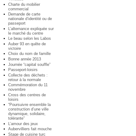
Charte du mobilier
commercial
Demande de carte
nationale d’identité ou de
passeport
L’alternance expliquée sur
le marché du centre
Le beau selon les Labos
Auber 93 en quête de
victoire
Choix du nom de famille
Bonne année 2013
Journée “capital souffle”
Passeport-loisirs
Collecte des déchets :
retour à la normale
Commémoration du 11
novembre
Cross des centres de
loisirs
“Poursuivre ensemble la
construction d’une ville
dynamique, solidaire,
tolérante”
L’amour des jeux
Aubervilliers fait mouche
Stage de cuisine turc