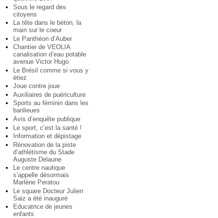
Sous le regard des
citoyens
La tête dans le béton, la
main sur le coeur
Le Panthéon d’Auber
Chantier de VEOLIA
canalisation d’eau potable
avenue Victor Hugo
Le Brésil comme si vous y
étiez
Joue contre joue
Auxiliaires de puériculture
Sports au féminin dans les
banlieues
Avis d’enquête publique
Le sport, c’est la santé !
Information et dépistage
Rénovation de la piste
d’athlétisme du Stade
Auguste Delaune
Le centre nautique
s’appelle désormais
Marlène Peratou
Le square Docteur Julien
Saiz a été inauguré
Educatrice de jeunes
enfants