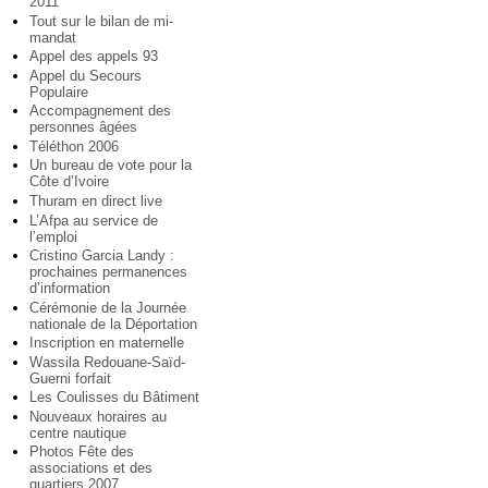
2011
Tout sur le bilan de mi-
mandat
Appel des appels 93
Appel du Secours
Populaire
Accompagnement des
personnes âgées
Téléthon 2006
Un bureau de vote pour la
Côte d’Ivoire
Thuram en direct live
L’Afpa au service de
l’emploi
Cristino Garcia Landy :
prochaines permanences
d’information
Cérémonie de la Journée
nationale de la Déportation
Inscription en maternelle
Wassila Redouane-Saïd-
Guerni forfait
Les Coulisses du Bâtiment
Nouveaux horaires au
centre nautique
Photos Fête des
associations et des
quartiers 2007