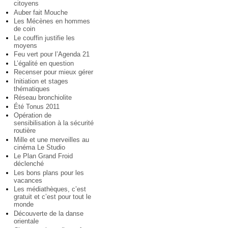
citoyens
Auber fait Mouche
Les Mécènes en hommes
de coin
Le couffin justifie les
moyens
Feu vert pour l’Agenda 21
L’égalité en question
Recenser pour mieux gérer
Initiation et stages
thématiques
Réseau bronchiolite
Été Tonus 2011
Opération de
sensibilisation à la sécurité
routière
Mille et une merveilles au
cinéma Le Studio
Le Plan Grand Froid
déclenché
Les bons plans pour les
vacances
Les médiathèques, c’est
gratuit et c’est pour tout le
monde
Découverte de la danse
orientale