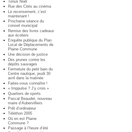
Tonus Noël
Rue des Cités au cinéma
Le recensement, c’est
maintenant !
Prochaine séance du
conseil municipal
Remise des livres cadeaux
aux écoliers
Enquête publique du Plan
Local de Déplacements de
Plaine Commune
Une décision de justice
Des prunes contre les
dépôts sauvages
Fermeture du petit bain du
Centre nautique, jeudi 30
avril dans la matinée
Faites-vous connaître !
« Imppulse ? J’y crois »
Quartiers de sports
Pascal Beaudet, nouveau
maire d’Aubervilliers
Prêt d’ordinateur
Téléthon 2005
Où en est Plaine
Commune ?
Passage à l’heure d’été