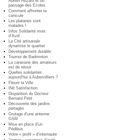
Adrien Huzard et du
passage des Ecoles
Comment affronter la
canicule
Les platanes sont
malades !
Infos Solidarité mois
d’Avril
La Cité artisanale
dynamise le quartier
Développement durable
Tournoi de Badminton
La caravane des amateurs
est de retour
Quelles solidarités
aujourd’hui à Aubervilliers ?
Fleurir la Ville
INit Satisfaction
Disparition du Docteur
Bernard Petit
Découverte des jardins
partagés
Grutage d’une antenne
GSM
Mise en place d’un
Pédibus
Votre « profil » d’internaute
Jeunes : vacances d’avril