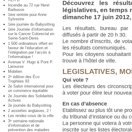
Découvrez les résult
Incendie au 72 rue Henri
législatives, en temps ré
Barbusse
1ère rentrée pour Anne
dimanche 17 juin 2012, 
Sylvestre
1ère journée du Babysitting
Les résultats, bureau par
1ère Journée d’information
sur le Cancer Colorectal en
diffusés à partir de 20 h 30.
Seine-Saint-Denis
Le nombre d’inscrits, de vota
1 500 ordinateurs offert en
les résultats communiqués.
faveur de l’éducation et
l’intégration par l’accès à
Pour les citoyens souhaitant
l’informatique !
trouve à l’hôtel de ville.
Avenue V. Hugo & Pont P.
Larousse
LEGISLATIVES, MO
Mobilien
2
édition des Éco
e
Qui vote ?
Trophées 93
Les électeurs des circonscrip
2e Salon international pour
un commerce équitable
à voter pour élire leur nouve
2e Journée des Solidarités
Actives
En cas d’absence
2e journée du Babysitting
Etablissez au plus tôt une pr
2 assiettes anglaises, 2 !
Les rendez-vous de la ville
du tribunal d’instance ou du 
3
semaine nationale
e
La personne qui votera à votr
d’information et de
inscrite sur les listes électo
prévention des maladies