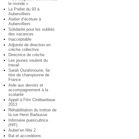
le monde »
Le Préfet du 93 à
Aubervilliers
Atelier d’écriture à
Aubervilliers
Solidarité pour les oubliés
des vacances
Inacceptable
Adjointe de direction en
crèche collective
Directrice de crèche
Les jeunes veulent du
travail
Sarah Ourahmoune, 6e
titre de championne de
France
Aide aux devoirs et
accompagnement à la
scolarité
Appel à Film Cinébanlieue
2013
Réhabilitation du trottoir de
la rue Henri Barbusse
Infirmière puéricultrice
(H/F)
Auber’en fête 2
Bal et accordéons