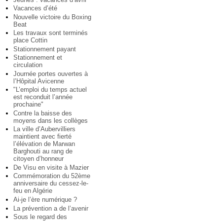
Vacances d’été
Nouvelle victoire du Boxing
Beat
Les travaux sont terminés
place Cottin
Stationnement payant
Stationnement et
circulation
Journée portes ouvertes à
l’Hôpital Avicenne
"L’emploi du temps actuel
est reconduit l’année
prochaine"
Contre la baisse des
moyens dans les collèges
La ville d’Aubervilliers
maintient avec fierté
l’élévation de Marwan
Barghouti au rang de
citoyen d’honneur
De Visu en visite à Mazier
Commémoration du 52ème
anniversaire du cessez-le-
feu en Algérie
Ai-je l’ère numérique ?
La prévention a de l’avenir
Sous le regard des