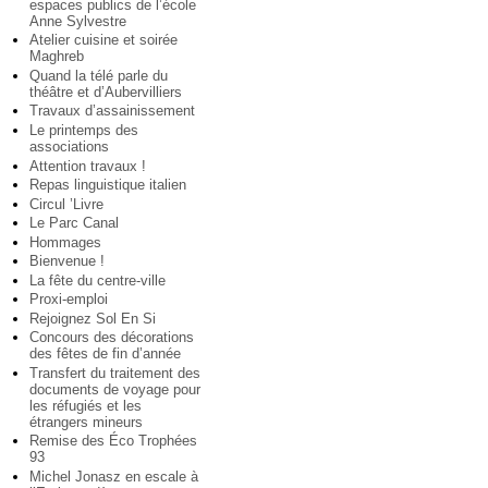
espaces publics de l’école
Anne Sylvestre
Atelier cuisine et soirée
Maghreb
Quand la télé parle du
théâtre et d’Aubervilliers
Travaux d’assainissement
Le printemps des
associations
Attention travaux !
Repas linguistique italien
Circul ’Livre
Le Parc Canal
Hommages
Bienvenue !
La fête du centre-ville
Proxi-emploi
Rejoignez Sol En Si
Concours des décorations
des fêtes de fin d’année
Transfert du traitement des
documents de voyage pour
les réfugiés et les
étrangers mineurs
Remise des Éco Trophées
93
Michel Jonasz en escale à