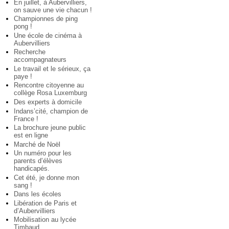
En juillet, à Aubervilliers,
on sauve une vie chacun !
Championnes de ping
pong !
Une école de cinéma à
Aubervilliers
Recherche
accompagnateurs
Le travail et le sérieux, ça
paye !
Rencontre citoyenne au
collège Rosa Luxemburg
Des experts à domicile
Indans’cité, champion de
France !
La brochure jeune public
est en ligne
Marché de Noël
Un numéro pour les
parents d’élèves
handicapés.
Cet été, je donne mon
sang !
Dans les écoles
Libération de Paris et
d’Aubervilliers
Mobilisation au lycée
Timbaud