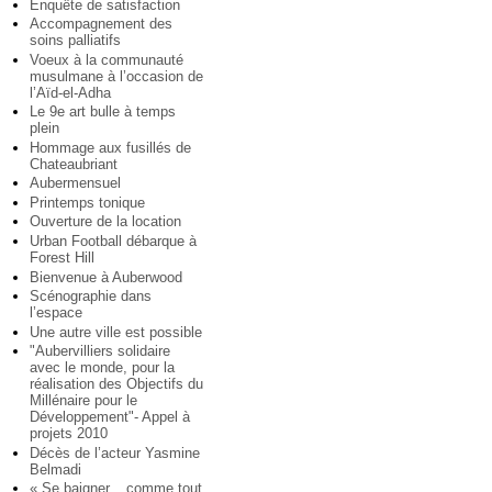
Enquête de satisfaction
Accompagnement des
soins palliatifs
Voeux à la communauté
musulmane à l’occasion de
l’Aïd-el-Adha
Le 9e art bulle à temps
plein
Hommage aux fusillés de
Chateaubriant
Aubermensuel
Printemps tonique
Ouverture de la location
Urban Football débarque à
Forest Hill
Bienvenue à Auberwood
Scénographie dans
l’espace
Une autre ville est possible
"Aubervilliers solidaire
avec le monde, pour la
réalisation des Objectifs du
Millénaire pour le
Développement"- Appel à
projets 2010
Décès de l’acteur Yasmine
Belmadi
« Se baigner... comme tout