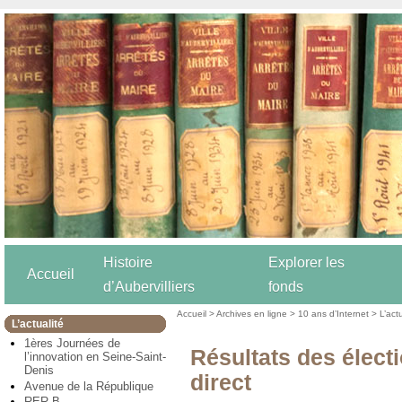
Histoire
Explorer les
Accueil
d’Aubervilliers
fonds
Accueil
>
Archives en ligne
>
10 ans d’Internet
>
L’act
L’actualité
1ères Journées de
Résultats des électi
l’innovation en Seine-Saint-
Denis
direct
Avenue de la République
RER B