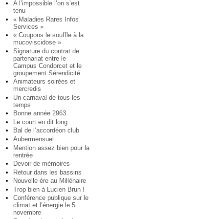
A l’impossible l’on s’est
tenu
« Maladies Rares Infos
Services »
« Coupons le souffle à la
mucoviscidose »
Signature du contrat de
partenariat entre le
Campus Condorcet et le
groupement Sérendicité
Animateurs soirées et
mercredis
Un carnaval de tous les
temps
Bonne année 2963
Le court en dit long
Bal de l’accordéon club
Aubermensuel
Mention assez bien pour la
rentrée
Devoir de mémoires
Retour dans les bassins
Nouvelle ère au Millénaire
Trop bien à Lucien Brun !
Conférence publique sur le
climat et l’énergie le 5
novembre