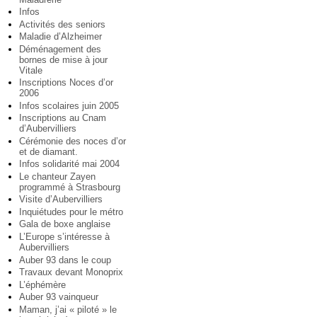
Infos
Activités des seniors
Maladie d’Alzheimer
Déménagement des
bornes de mise à jour
Vitale
Inscriptions Noces d’or
2006
Infos scolaires juin 2005
Inscriptions au Cnam
d’Aubervilliers
Cérémonie des noces d’or
et de diamant.
Infos solidarité mai 2004
Le chanteur Zayen
programmé à Strasbourg
Visite d’Aubervilliers
Inquiétudes pour le métro
Gala de boxe anglaise
L’Europe s’intéresse à
Aubervilliers
Auber 93 dans le coup
Travaux devant Monoprix
L’éphémère
Auber 93 vainqueur
Maman, j’ai « piloté » le