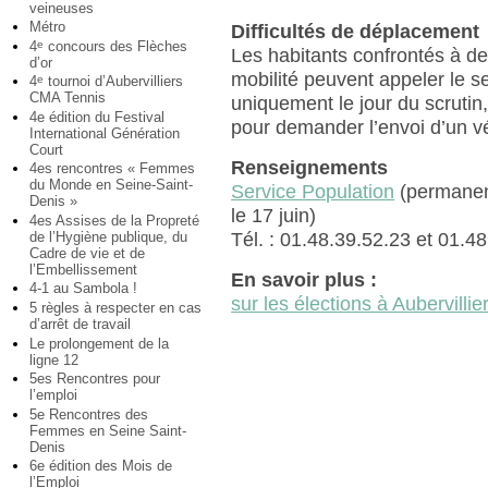
veineuses
Métro
Difficultés de déplacement
4
concours des Flèches
e
Les habitants confrontés à d
d’or
mobilité peuvent appeler le s
4
tournoi d’Aubervilliers
e
CMA Tennis
uniquement le jour du scrutin
4e édition du Festival
pour demander l’envoi d’un v
International Génération
Court
Renseignements
4es rencontres « Femmes
du Monde en Seine-Saint-
Service Population
(permanen
Denis »
le 17 juin)
4es Assises de la Propreté
Tél. : 01.48.39.52.23 et 01.4
de l’Hygiène publique, du
Cadre de vie et de
l’Embellissement
En savoir plus :
4-1 au Sambola !
sur les élections à Aubervillie
5 règles à respecter en cas
d’arrêt de travail
Le prolongement de la
ligne 12
5es Rencontres pour
l’emploi
5e Rencontres des
Femmes en Seine Saint-
Denis
6e édition des Mois de
l’Emploi