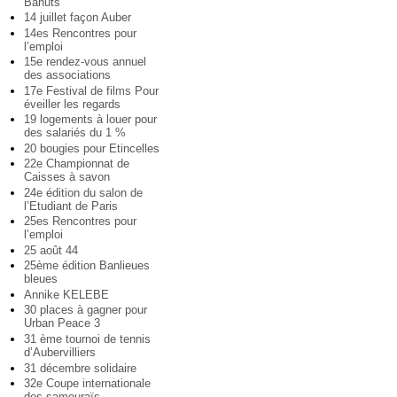
Bahuts
14 juillet façon Auber
14es Rencontres pour
l’emploi
15e rendez-vous annuel
des associations
17e Festival de films Pour
éveiller les regards
19 logements à louer pour
des salariés du 1 %
20 bougies pour Etincelles
22e Championnat de
Caisses à savon
24e édition du salon de
l’Etudiant de Paris
25es Rencontres pour
l’emploi
25 août 44
25ème édition Banlieues
bleues
Annike KELEBE
30 places à gagner pour
Urban Peace 3
31 ème tournoi de tennis
d’Aubervilliers
31 décembre solidaire
32e Coupe internationale
des samouraïs