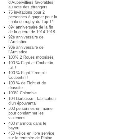
d’Aubervilliers favorables
au vote des étrangers
75 invitations pour 2
personnes à gagner pour la
finale de rugby du Top 14
89
anniversaire de la fin
e
de la guerre de 1914-1918
92e anniversaire de
l’Armistice
93e anniversaire de
l’Armistice
100% 2 Roues motorisés
100 % Fight et Coubertin
full !
100 % Fight 2 remplit
Coubertin !
100 % de Fight et de
réussite
100% Colombie
104 Barbusse : fabrication
d’un épouvantail
300 personnes en mairie
pour condamner les
violences
400 marmots dans le
bayou
450 vélos en libre service
sur le territoire de Plaine