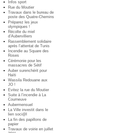
Infos sport
Rue du Moutier
Travaux dans le bureau de
poste des Quatre-Chemins
Préparez les jeux
olympiques !
Récolte du miel
d’Aubervilliers
Rassemblement solidaire
après l’attentat de Tunis
Incendie au Square des
Roses
Cérémonie pour les
massacres de Sétif
Auber surenchérit pour
Haïti
Wassila Redouane aux
JO !
Evitez la rue du Moutier
Suite à l’incendie à La
Courneuve
Aubermensuel
La Ville investit dans le
lien soci@l
La fin des papillons de
papier
Travaux de voirie en juillet