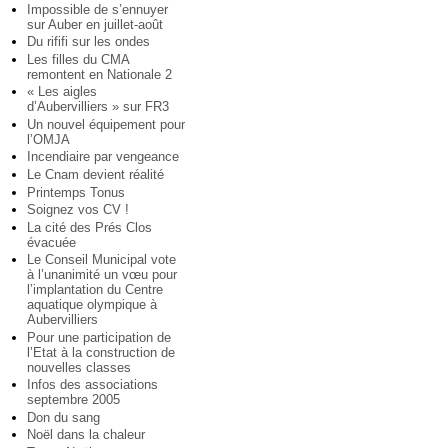
Impossible de s’ennuyer
sur Auber en juillet-août
Du rififi sur les ondes
Les filles du CMA
remontent en Nationale 2
« Les aigles
d’Aubervilliers » sur FR3
Un nouvel équipement pour
l’OMJA
Incendiaire par vengeance
Le Cnam devient réalité
Printemps Tonus
Soignez vos CV !
La cité des Prés Clos
évacuée
Le Conseil Municipal vote
à l’unanimité un vœu pour
l’implantation du Centre
aquatique olympique à
Aubervilliers
Pour une participation de
l’Etat à la construction de
nouvelles classes
Infos des associations
septembre 2005
Don du sang
Noël dans la chaleur