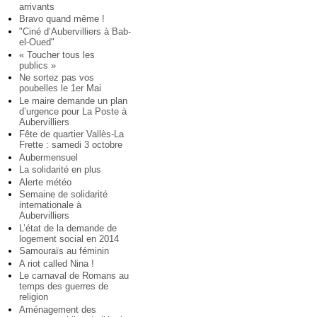
arrivants
Bravo quand même !
"Ciné d’Aubervilliers à Bab-
el-Oued"
« Toucher tous les
publics »
Ne sortez pas vos
poubelles le 1er Mai
Le maire demande un plan
d’urgence pour La Poste à
Aubervilliers
Fête de quartier Vallès-La
Frette : samedi 3 octobre
Aubermensuel
La solidarité en plus
Alerte météo
Semaine de solidarité
internationale à
Aubervilliers
L’état de la demande de
logement social en 2014
Samouraïs au féminin
A riot called Nina !
Le carnaval de Romans au
temps des guerres de
religion
Aménagement des