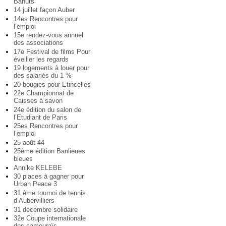
Bahuts
14 juillet façon Auber
14es Rencontres pour
l’emploi
15e rendez-vous annuel
des associations
17e Festival de films Pour
éveiller les regards
19 logements à louer pour
des salariés du 1 %
20 bougies pour Etincelles
22e Championnat de
Caisses à savon
24e édition du salon de
l’Etudiant de Paris
25es Rencontres pour
l’emploi
25 août 44
25ème édition Banlieues
bleues
Annike KELEBE
30 places à gagner pour
Urban Peace 3
31 ème tournoi de tennis
d’Aubervilliers
31 décembre solidaire
32e Coupe internationale
des samouraïs