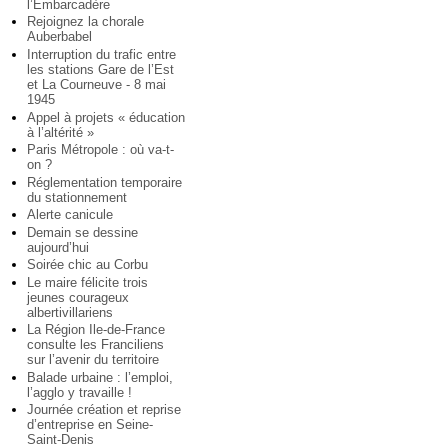
l’Embarcadère
Rejoignez la chorale
Auberbabel
Interruption du trafic entre
les stations Gare de l’Est
et La Courneuve - 8 mai
1945
Appel à projets « éducation
à l’altérité »
Paris Métropole : où va-t-
on ?
Réglementation temporaire
du stationnement
Alerte canicule
Demain se dessine
aujourd’hui
Soirée chic au Corbu
Le maire félicite trois
jeunes courageux
albertivillariens
La Région Ile-de-France
consulte les Franciliens
sur l’avenir du territoire
Balade urbaine : l’emploi,
l’agglo y travaille !
Journée création et reprise
d’entreprise en Seine-
Saint-Denis