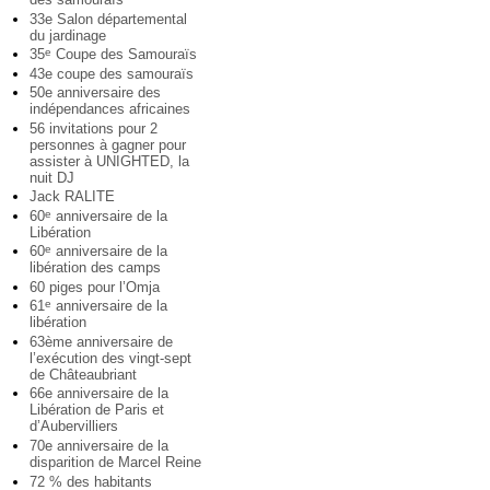
33e Salon départemental
du jardinage
35
Coupe des Samouraïs
e
43e coupe des samouraïs
50e anniversaire des
indépendances africaines
56 invitations pour 2
personnes à gagner pour
assister à UNIGHTED, la
nuit DJ
Jack RALITE
60
anniversaire de la
e
Libération
60
anniversaire de la
e
libération des camps
60 piges pour l’Omja
61
anniversaire de la
e
libération
63ème anniversaire de
l’exécution des vingt-sept
de Châteaubriant
66e anniversaire de la
Libération de Paris et
d’Aubervilliers
70e anniversaire de la
disparition de Marcel Reine
72 % des habitants