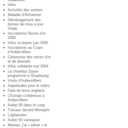
Infos
Activités des seniors
Maladie d’Alzheimer
Déménagement des
bornes de mise à jour
Vitale
Inscriptions Noces d’or
2006
Infos scolaires juin 2005
Inscriptions au Cnam
d’Aubervilliers
Cérémonie des noces d’or
et de diamant.
Infos solidarité mai 2004
Le chanteur Zayen
programmé à Strasbourg
Visite d’Aubervilliers
Inquiétudes pour le métro
Gala de boxe anglaise
L’Europe s’intéresse à
Aubervilliers
Auber 93 dans le coup
Travaux devant Monoprix
L’éphémère
Auber 93 vainqueur
Maman, j’ai « piloté » le