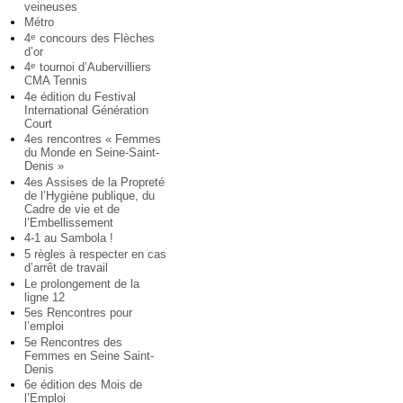
veineuses
Métro
4
concours des Flèches
e
d’or
4
tournoi d’Aubervilliers
e
CMA Tennis
4e édition du Festival
International Génération
Court
4es rencontres « Femmes
du Monde en Seine-Saint-
Denis »
4es Assises de la Propreté
de l’Hygiène publique, du
Cadre de vie et de
l’Embellissement
4-1 au Sambola !
5 règles à respecter en cas
d’arrêt de travail
Le prolongement de la
ligne 12
5es Rencontres pour
l’emploi
5e Rencontres des
Femmes en Seine Saint-
Denis
6e édition des Mois de
l’Emploi