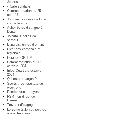
Jeunesse
« Café solidaire »
Commémoration du 25
août 44
Journée mondiale de lutte
contre le sida
Auber 93 se distingue à
Denain
Joindre la police de
secteur
L’anglais, un jeu d’enfant
Elections cantonale et
régionale
Horaires OPHLM
Commémoration du 17
octobre 1961
Infos Quartiers octobre
2004
Qui est ce garçon ?
Sports : les résultats du
week-end
Rendez-vous citoyens
FSM : en direct de
Bamako
Travaux d’élagage
Le 2ème Salon du service
aux entreprises