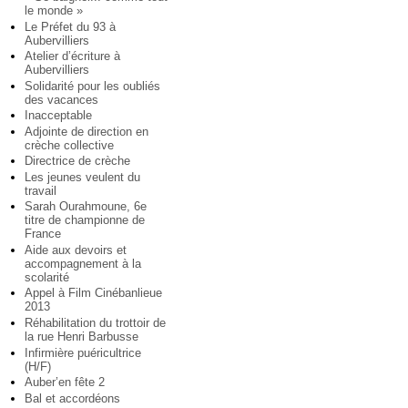
le monde »
Le Préfet du 93 à
Aubervilliers
Atelier d’écriture à
Aubervilliers
Solidarité pour les oubliés
des vacances
Inacceptable
Adjointe de direction en
crèche collective
Directrice de crèche
Les jeunes veulent du
travail
Sarah Ourahmoune, 6e
titre de championne de
France
Aide aux devoirs et
accompagnement à la
scolarité
Appel à Film Cinébanlieue
2013
Réhabilitation du trottoir de
la rue Henri Barbusse
Infirmière puéricultrice
(H/F)
Auber’en fête 2
Bal et accordéons