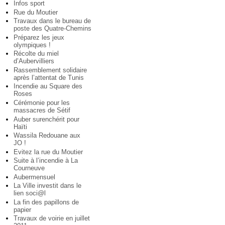
Infos sport
Rue du Moutier
Travaux dans le bureau de
poste des Quatre-Chemins
Préparez les jeux
olympiques !
Récolte du miel
d’Aubervilliers
Rassemblement solidaire
après l’attentat de Tunis
Incendie au Square des
Roses
Cérémonie pour les
massacres de Sétif
Auber surenchérit pour
Haïti
Wassila Redouane aux
JO !
Evitez la rue du Moutier
Suite à l’incendie à La
Courneuve
Aubermensuel
La Ville investit dans le
lien soci@l
La fin des papillons de
papier
Travaux de voirie en juillet