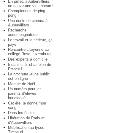
En juillet, à Aubervilliers,
on sauve une vie chacun !
Championnes de ping
pong !
Une école de cinéma à
Aubervilliers
Recherche
accompagnateurs
Le travail et le sérieux, ça
paye !
Rencontre citoyenne au
collège Rosa Luxemburg
Des experts à domicile
Indans’cité, champion de
France !
La brochure jeune public
est en ligne
Marché de Noël
Un numéro pour les
parents d’élèves
handicapés.
Cet été, je donne mon
sang !
Dans les écoles
Libération de Paris et
d’Aubervilliers
Mobilisation au lycée
Timbaud