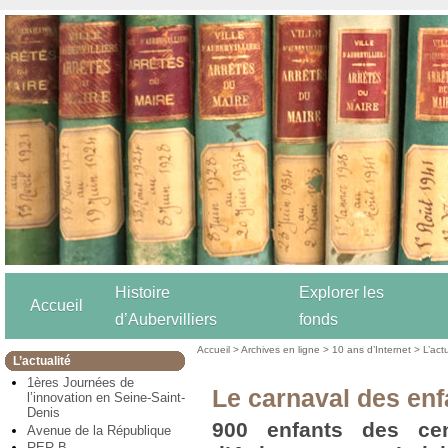
Histoire
Explorer les
Accueil
d’Aubervilliers
fonds
Accueil
>
Archives en ligne
>
10 ans d’Internet
>
L’act
L’actualité
1ères Journées de
Le carnaval des enf
l’innovation en Seine-Saint-
Denis
900 enfants des cen
Avenue de la République
RER B