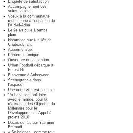
Enquête de satisfaction
Accompagnement des
soins palliatifs
Voeux à la communauté
musulmane à l’occasion de
l’Aïd-el-Adha
Le 9e art bulle à temps
plein
Hommage aux fusillés de
Chateaubriant
Aubermensuel
Printemps tonique
Ouverture de la location
Urban Football débarque à
Forest Hill
Bienvenue à Auberwood
Scénographie dans
l’espace
Une autre ville est possible
"Aubervilliers solidaire
avec le monde, pour la
réalisation des Objectifs du
Millénaire pour le
Développement"- Appel à
projets 2010
Décès de l’acteur Yasmine
Belmadi
« Se baigner... comme tout