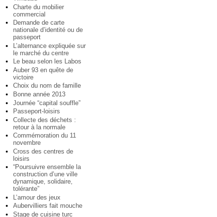
Charte du mobilier
commercial
Demande de carte
nationale d’identité ou de
passeport
L’alternance expliquée sur
le marché du centre
Le beau selon les Labos
Auber 93 en quête de
victoire
Choix du nom de famille
Bonne année 2013
Journée “capital souffle”
Passeport-loisirs
Collecte des déchets :
retour à la normale
Commémoration du 11
novembre
Cross des centres de
loisirs
“Poursuivre ensemble la
construction d’une ville
dynamique, solidaire,
tolérante”
L’amour des jeux
Aubervilliers fait mouche
Stage de cuisine turc