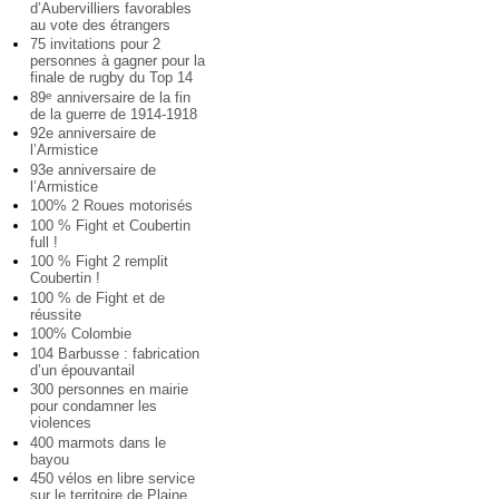
d’Aubervilliers favorables
au vote des étrangers
75 invitations pour 2
personnes à gagner pour la
finale de rugby du Top 14
89
anniversaire de la fin
e
de la guerre de 1914-1918
92e anniversaire de
l’Armistice
93e anniversaire de
l’Armistice
100% 2 Roues motorisés
100 % Fight et Coubertin
full !
100 % Fight 2 remplit
Coubertin !
100 % de Fight et de
réussite
100% Colombie
104 Barbusse : fabrication
d’un épouvantail
300 personnes en mairie
pour condamner les
violences
400 marmots dans le
bayou
450 vélos en libre service
sur le territoire de Plaine