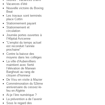
Vacances d’été
Nouvelle victoire du Boxing
Beat
Les travaux sont terminés
place Cottin
Stationnement payant
Stationnement et
circulation
Journée portes ouvertes à
l’Hôpital Avicenne
"L’emploi du temps actuel
est reconduit l’année
prochaine"
Contre la baisse des
moyens dans les collèges
La ville d’Aubervilliers
maintient avec fierté
l’élévation de Marwan
Barghouti au rang de
citoyen d’honneur
De Visu en visite à Mazier
Commémoration du 52ème
anniversaire du cessez-le-
feu en Algérie
Ai-je l’ère numérique ?
La prévention a de l’avenir
Sous le regard des