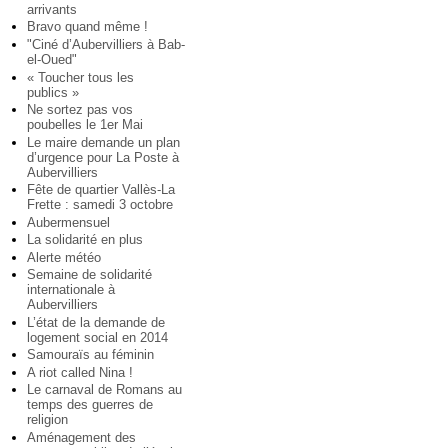
arrivants
Bravo quand même !
"Ciné d’Aubervilliers à Bab-
el-Oued"
« Toucher tous les
publics »
Ne sortez pas vos
poubelles le 1er Mai
Le maire demande un plan
d’urgence pour La Poste à
Aubervilliers
Fête de quartier Vallès-La
Frette : samedi 3 octobre
Aubermensuel
La solidarité en plus
Alerte météo
Semaine de solidarité
internationale à
Aubervilliers
L’état de la demande de
logement social en 2014
Samouraïs au féminin
A riot called Nina !
Le carnaval de Romans au
temps des guerres de
religion
Aménagement des