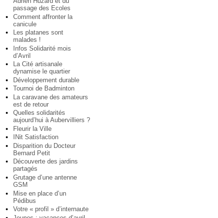
Adrien Huzard et du
passage des Ecoles
Comment affronter la
canicule
Les platanes sont
malades !
Infos Solidarité mois
d’Avril
La Cité artisanale
dynamise le quartier
Développement durable
Tournoi de Badminton
La caravane des amateurs
est de retour
Quelles solidarités
aujourd’hui à Aubervilliers ?
Fleurir la Ville
INit Satisfaction
Disparition du Docteur
Bernard Petit
Découverte des jardins
partagés
Grutage d’une antenne
GSM
Mise en place d’un
Pédibus
Votre « profil » d’internaute
Jeunes : vacances d’avril