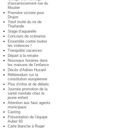
d’assainissement rue du
Moutier
Première victoire pour
Drujon
Totof invité du roi de
Thaïlande
Stage d’aquarelle
Concours de scénarios
Ensemble contre toutes
les violences !
Tranquilité vacances
Départ à la retraite
Nouveaux horaires dans
les maisons de l’enfance
Décès d’Adrien Huzard
Référendum sur la
constitution européenne
Plus d’infos et de débats
Journée promotion de la
santé mentale chez le
jeune enfant
Attention aux faux agents
municipaux
Casting
Présentation de l’équipe
Auber 93
Carte blanche à Roger