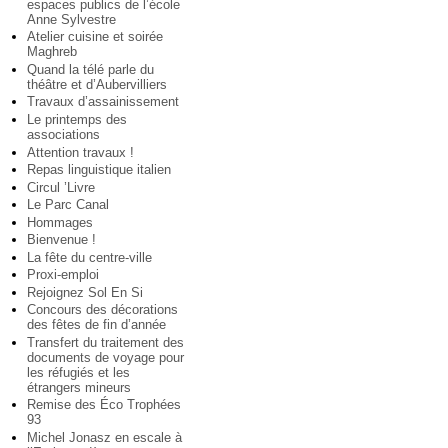
espaces publics de l’école
Anne Sylvestre
Atelier cuisine et soirée
Maghreb
Quand la télé parle du
théâtre et d’Aubervilliers
Travaux d’assainissement
Le printemps des
associations
Attention travaux !
Repas linguistique italien
Circul ’Livre
Le Parc Canal
Hommages
Bienvenue !
La fête du centre-ville
Proxi-emploi
Rejoignez Sol En Si
Concours des décorations
des fêtes de fin d’année
Transfert du traitement des
documents de voyage pour
les réfugiés et les
étrangers mineurs
Remise des Éco Trophées
93
Michel Jonasz en escale à