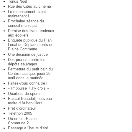
Tonus Noël
Rue des Cités au cinéma
Le recensement, c’est
maintenant !
Prochaine séance du
conseil municipal
Remise des livres cadeaux
aux écoliers
Enquête publique du Plan
Local de Déplacements de
Plaine Commune
Une décision de justice
Des prunes contre les
dépôts sauvages
Fermeture du petit bain du
Centre nautique, jeudi 30
avril dans la matinée
Faites-vous connaître !
« Imppulse ? J’y crois »
Quartiers de sports
Pascal Beaudet, nouveau
maire d’Aubervilliers
Prêt d’ordinateur
Téléthon 2005
Où en est Plaine
Commune ?
Passage à l’heure d’été