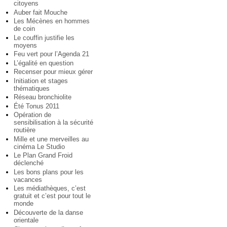
citoyens
Auber fait Mouche
Les Mécènes en hommes
de coin
Le couffin justifie les
moyens
Feu vert pour l’Agenda 21
L’égalité en question
Recenser pour mieux gérer
Initiation et stages
thématiques
Réseau bronchiolite
Été Tonus 2011
Opération de
sensibilisation à la sécurité
routière
Mille et une merveilles au
cinéma Le Studio
Le Plan Grand Froid
déclenché
Les bons plans pour les
vacances
Les médiathèques, c’est
gratuit et c’est pour tout le
monde
Découverte de la danse
orientale