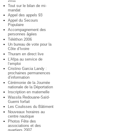
2011
Tout sur le bilan de mi-
mandat
Appel des appels 93
Appel du Secours
Populaire
Accompagnement des
personnes âgées
Téléthon 2006
Un bureau de vote pour la
Côte d’Ivoire
Thuram en direct live
L’Afpa au service de
l’emploi
Cristino Garcia Landy :
prochaines permanences
d’information
Cérémonie de la Journée
nationale de la Déportation
Inscription en maternelle
Wassila Redouane-Saïd-
Guerni forfait
Les Coulisses du Bâtiment
Nouveaux horaires au
centre nautique
Photos Fête des
associations et des
quartiers 2007