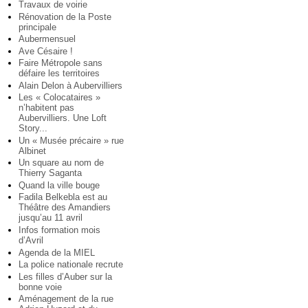
Travaux de voirie
Rénovation de la Poste
principale
Aubermensuel
Ave Césaire !
Faire Métropole sans
défaire les territoires
Alain Delon à Aubervilliers
Les « Colocataires »
n’habitent pas
Aubervilliers. Une Loft
Story...
Un « Musée précaire » rue
Albinet
Un square au nom de
Thierry Saganta
Quand la ville bouge
Fadila Belkebla est au
Théâtre des Amandiers
jusqu’au 11 avril
Infos formation mois
d’Avril
Agenda de la MIEL
La police nationale recrute
Les filles d’Auber sur la
bonne voie
Aménagement de la rue