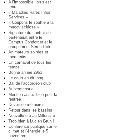
A l’impossible l’on s’est
tenu
« Maladies Rares Infos
Services »
« Coupons le souffle à la
mucoviscidose »
Signature du contrat de
partenariat entre le
Campus Condorcet et le
groupement Sérendicité
Animateurs soirées et
mercredis
Un carnaval de tous les
temps
Bonne année 2963
Le court en dit long
Bal de l’accordéon club
Aubermensuel
Mention assez bien pour la
rentrée
Devoir de mémoires
Retour dans les bassins
Nouvelle ère au Millénaire
Trop bien à Lucien Brun !
Conférence publique sur le
climat et l’énergie le 5
novembre