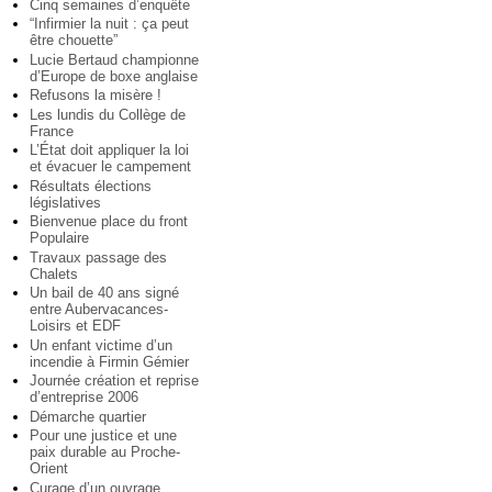
Cinq semaines d’enquête
“Infirmier la nuit : ça peut
être chouette”
Lucie Bertaud championne
d’Europe de boxe anglaise
Refusons la misère !
Les lundis du Collège de
France
L’État doit appliquer la loi
et évacuer le campement
Résultats élections
législatives
Bienvenue place du front
Populaire
Travaux passage des
Chalets
Un bail de 40 ans signé
entre Aubervacances-
Loisirs et EDF
Un enfant victime d’un
incendie à Firmin Gémier
Journée création et reprise
d’entreprise 2006
Démarche quartier
Pour une justice et une
paix durable au Proche-
Orient
Curage d’un ouvrage