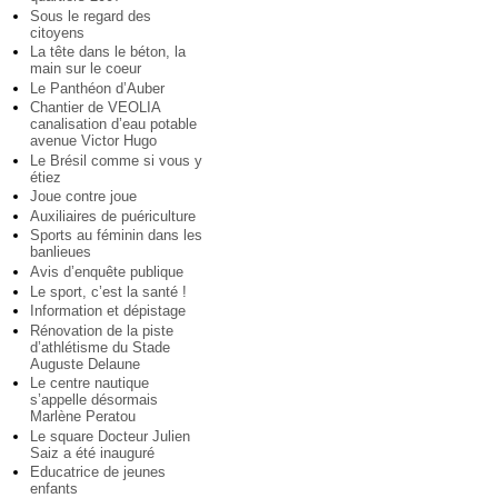
Sous le regard des
citoyens
La tête dans le béton, la
main sur le coeur
Le Panthéon d’Auber
Chantier de VEOLIA
canalisation d’eau potable
avenue Victor Hugo
Le Brésil comme si vous y
étiez
Joue contre joue
Auxiliaires de puériculture
Sports au féminin dans les
banlieues
Avis d’enquête publique
Le sport, c’est la santé !
Information et dépistage
Rénovation de la piste
d’athlétisme du Stade
Auguste Delaune
Le centre nautique
s’appelle désormais
Marlène Peratou
Le square Docteur Julien
Saiz a été inauguré
Educatrice de jeunes
enfants