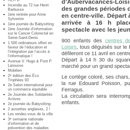
d’Aubervacances-Loisi
Incendie au 72 rue Henri
des grandes périodes de 
Barbusse
1ère rentrée pour Anne
en centre-ville. Départ
Sylvestre
arrivée à 16 h pla
1ère journée du Babysitting
spectacle avec les jeu
1ère Journée d’information
sur le Cancer Colorectal en
Seine-Saint-Denis
900 enfants des
centres de
1 500 ordinateurs offert en
Loisirs
, tous déguisés sur le
faveur de l’éducation et
l’intégration par l’accès à
défileront ce 11 avril en centre
l’informatique !
Départ à 14 h 30 du square
Avenue V. Hugo & Pont P.
Larousse
marché pour un grand spectac
Mobilien
2
édition des Éco
e
Le cortège coloré, ses chars
Trophées 93
la rue Edouard Poisson, pu
2e Salon international pour
Ferragus.
un commerce équitable
2e Journée des Solidarités
La circulation sera interro
Actives
enfants.
2e journée du Babysitting
2 assiettes anglaises, 2 !
Les rendez-vous de la ville
3
semaine nationale
e
d’information et de
prévention des maladies