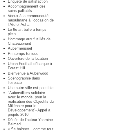
Enquête de satisfaction
Accompagnement des
soins palliatifs
Voeux à la communauté
musulmane à l’occasion de
l’Aïd-el-Adha
Le 9e art bulle à temps
plein
Hommage aux fusillés de
Chateaubriant
Aubermensuel
Printemps tonique
Ouverture de la location
Urban Football débarque à
Forest Hill
Bienvenue à Auberwood
Scénographie dans
l’espace
Une autre ville est possible
"Aubervilliers solidaire
avec le monde, pour la
réalisation des Objectifs du
Millénaire pour le
Développement"- Appel à
projets 2010
Décès de l’acteur Yasmine
Belmadi
« Se baigner... comme tout