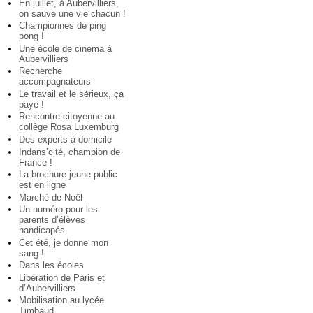
En juillet, à Aubervilliers,
on sauve une vie chacun !
Championnes de ping
pong !
Une école de cinéma à
Aubervilliers
Recherche
accompagnateurs
Le travail et le sérieux, ça
paye !
Rencontre citoyenne au
collège Rosa Luxemburg
Des experts à domicile
Indans’cité, champion de
France !
La brochure jeune public
est en ligne
Marché de Noël
Un numéro pour les
parents d’élèves
handicapés.
Cet été, je donne mon
sang !
Dans les écoles
Libération de Paris et
d’Aubervilliers
Mobilisation au lycée
Timbaud