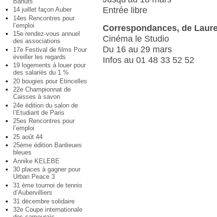
Bahuts
Entrée libre
14 juillet façon Auber
14es Rencontres pour
l’emploi
Correspondances, de Laure
15e rendez-vous annuel
Cinéma le Studio
des associations
Du 16 au 29 mars
17e Festival de films Pour
éveiller les regards
Infos au 01 48 33 52 52
19 logements à louer pour
des salariés du 1 %
20 bougies pour Etincelles
22e Championnat de
Caisses à savon
24e édition du salon de
l’Etudiant de Paris
25es Rencontres pour
l’emploi
25 août 44
25ème édition Banlieues
bleues
Annike KELEBE
30 places à gagner pour
Urban Peace 3
31 ème tournoi de tennis
d’Aubervilliers
31 décembre solidaire
32e Coupe internationale
des samouraïs