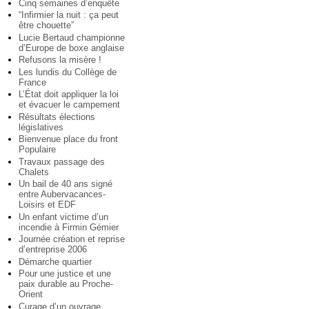
Cinq semaines d’enquête
“Infirmier la nuit : ça peut
être chouette”
Lucie Bertaud championne
d’Europe de boxe anglaise
Refusons la misère !
Les lundis du Collège de
France
L’État doit appliquer la loi
et évacuer le campement
Résultats élections
législatives
Bienvenue place du front
Populaire
Travaux passage des
Chalets
Un bail de 40 ans signé
entre Aubervacances-
Loisirs et EDF
Un enfant victime d’un
incendie à Firmin Gémier
Journée création et reprise
d’entreprise 2006
Démarche quartier
Pour une justice et une
paix durable au Proche-
Orient
Curage d’un ouvrage