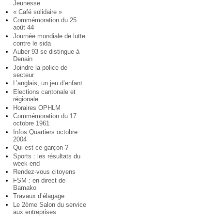
Jeunesse
« Café solidaire »
Commémoration du 25
août 44
Journée mondiale de lutte
contre le sida
Auber 93 se distingue à
Denain
Joindre la police de
secteur
L’anglais, un jeu d’enfant
Elections cantonale et
régionale
Horaires OPHLM
Commémoration du 17
octobre 1961
Infos Quartiers octobre
2004
Qui est ce garçon ?
Sports : les résultats du
week-end
Rendez-vous citoyens
FSM : en direct de
Bamako
Travaux d’élagage
Le 2ème Salon du service
aux entreprises