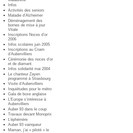
Infos
Activités des seniors
Maladie d’Alzheimer
Déménagement des
bornes de mise à jour
Vitale
Inscriptions Noces d’or
2006
Infos scolaires juin 2005
Inscriptions au Cnam
d’Aubervilliers
Cérémonie des noces d’or
et de diamant.
Infos solidarité mai 2004
Le chanteur Zayen
programmé à Strasbourg
Visite d’Aubervilliers
Inquiétudes pour le métro
Gala de boxe anglaise
L’Europe s’intéresse à
Aubervilliers
Auber 93 dans le coup
Travaux devant Monoprix
L’éphémère
Auber 93 vainqueur
Maman, j’ai « piloté » le