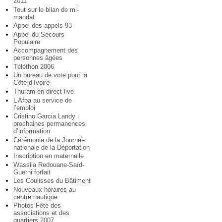
2011
Tout sur le bilan de mi-
mandat
Appel des appels 93
Appel du Secours
Populaire
Accompagnement des
personnes âgées
Téléthon 2006
Un bureau de vote pour la
Côte d’Ivoire
Thuram en direct live
L’Afpa au service de
l’emploi
Cristino Garcia Landy :
prochaines permanences
d’information
Cérémonie de la Journée
nationale de la Déportation
Inscription en maternelle
Wassila Redouane-Saïd-
Guerni forfait
Les Coulisses du Bâtiment
Nouveaux horaires au
centre nautique
Photos Fête des
associations et des
quartiers 2007