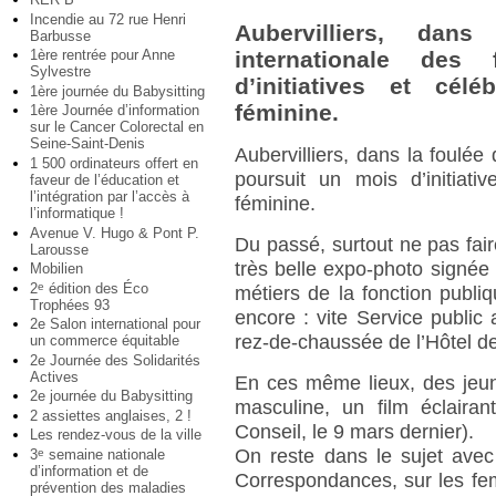
Incendie au 72 rue Henri
Aubervilliers, da
Barbusse
1ère rentrée pour Anne
internationale de
Sylvestre
d’initiatives et cél
1ère journée du Babysitting
féminine.
1ère Journée d’information
sur le Cancer Colorectal en
Seine-Saint-Denis
Aubervilliers, dans la foulée
1 500 ordinateurs offert en
poursuit un mois d’initiati
faveur de l’éducation et
l’intégration par l’accès à
féminine.
l’informatique !
Avenue V. Hugo & Pont P.
Du passé, surtout ne pas fair
Larousse
très belle expo-photo signée
Mobilien
2
édition des Éco
e
métiers de la fonction publi
Trophées 93
encore : vite Service public
2e Salon international pour
rez-de-chaussée de l’Hôtel de 
un commerce équitable
2e Journée des Solidarités
Actives
En ces même lieux, des jeun
2e journée du Babysitting
masculine, un film éclaira
2 assiettes anglaises, 2 !
Conseil, le 9 mars dernier).
Les rendez-vous de la ville
On reste dans le sujet avec
3
semaine nationale
e
d’information et de
Correspondances, sur les fe
prévention des maladies