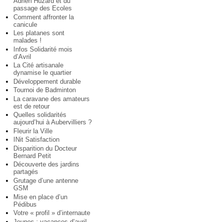
Adrien Huzard et du
passage des Ecoles
Comment affronter la
canicule
Les platanes sont
malades !
Infos Solidarité mois
d’Avril
La Cité artisanale
dynamise le quartier
Développement durable
Tournoi de Badminton
La caravane des amateurs
est de retour
Quelles solidarités
aujourd’hui à Aubervilliers ?
Fleurir la Ville
INit Satisfaction
Disparition du Docteur
Bernard Petit
Découverte des jardins
partagés
Grutage d’une antenne
GSM
Mise en place d’un
Pédibus
Votre « profil » d’internaute
Jeunes : vacances d’avril