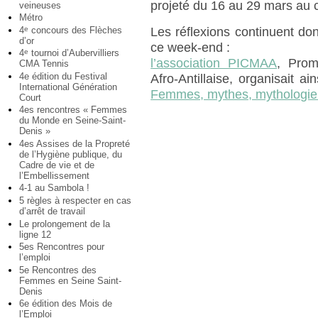
projeté du 16 au 29 mars au 
veineuses
Métro
4
concours des Flèches
e
Les réflexions continuent do
d’or
ce week-end :
4
tournoi d’Aubervilliers
e
l’association PICMAA
, Prom
CMA Tennis
4e édition du Festival
Afro-Antillaise, organisait ai
International Génération
Femmes, mythes, mythologie
Court
4es rencontres « Femmes
du Monde en Seine-Saint-
Denis »
4es Assises de la Propreté
de l’Hygiène publique, du
Cadre de vie et de
l’Embellissement
4-1 au Sambola !
5 règles à respecter en cas
d’arrêt de travail
Le prolongement de la
ligne 12
5es Rencontres pour
l’emploi
5e Rencontres des
Femmes en Seine Saint-
Denis
6e édition des Mois de
l’Emploi