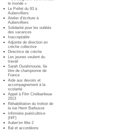
le monde »
Le Préfet du 93 à
Aubervilliers
Atelier d’écriture à
Aubervilliers
Solidarité pour les oubliés
des vacances
Inacceptable
Adjointe de direction en
crèche collective
Directrice de crèche
Les jeunes veulent du
travail
Sarah Ourahmoune, 6e
titre de championne de
France
Aide aux devoirs et
accompagnement à la
scolarité
Appel à Film Cinébanlieue
2013
Réhabilitation du trottoir de
la rue Henri Barbusse
Infirmière puéricultrice
(H/F)
Auber’en fête 2
Bal et accordéons