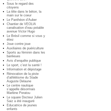
Sous le regard des
citoyens
La tête dans le béton, la
main sur le coeur
Le Panthéon d’Auber
Chantier de VEOLIA
canalisation d’eau potable
avenue Victor Hugo
Le Brésil comme si vous y
étiez
Joue contre joue
Auxiliaires de puériculture
Sports au féminin dans les
banlieues
Avis d’enquête publique
Le sport, c’est la santé !
Information et dépistage
Rénovation de la piste
d’athlétisme du Stade
Auguste Delaune
Le centre nautique
s’appelle désormais
Marlène Peratou
Le square Docteur Julien
Saiz a été inauguré
Educatrice de jeunes
enfants