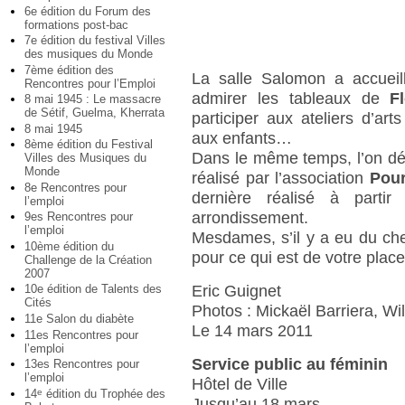
6e édition du Forum des
formations post-bac
7e édition du festival Villes
des musiques du Monde
7ème édition des
La salle Salomon a accueill
Rencontres pour l’Emploi
admirer les tableaux de
F
8 mai 1945 : Le massacre
de Sétif, Guelma, Kherrata
participer aux ateliers d’art
8 mai 1945
aux enfants…
8ème édition du Festival
Dans le même temps, l’on déba
Villes des Musiques du
Monde
réalisé par l’association
Pour
8e Rencontres pour
dernière réalisé à partir
l’emploi
arrondissement.
9es Rencontres pour
l’emploi
Mesdames, s’il y a eu du che
10ème édition du
pour ce qui est de votre plac
Challenge de la Création
2007
Eric Guignet
10e édition de Talents des
Cités
Photos : Mickaël Barriera, Wi
11e Salon du diabète
Le 14 mars 2011
11es Rencontres pour
l’emploi
Service public au féminin
13es Rencontres pour
l’emploi
Hôtel de Ville
14
édition du Trophée des
e
Jusqu’au 18 mars