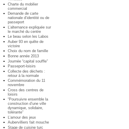
Charte du mobilier
commercial
Demande de carte
nationale d’identité ou de
passeport
L’alternance expliquée sur
le marché du centre
Le beau selon les Labos
Auber 93 en quête de
victoire
Choix du nom de famille
Bonne année 2013
Journée “capital souffle”
Passeport-loisirs
Collecte des déchets :
retour à la normale
Commémoration du 11
novembre
Cross des centres de
loisirs
“Poursuivre ensemble la
construction d’une ville
dynamique, solidaire,
tolérante”
L’amour des jeux
Aubervilliers fait mouche
Stage de cuisine turc