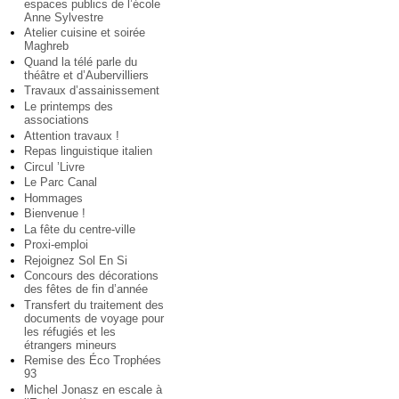
espaces publics de l’école
Anne Sylvestre
Atelier cuisine et soirée
Maghreb
Quand la télé parle du
théâtre et d’Aubervilliers
Travaux d’assainissement
Le printemps des
associations
Attention travaux !
Repas linguistique italien
Circul ’Livre
Le Parc Canal
Hommages
Bienvenue !
La fête du centre-ville
Proxi-emploi
Rejoignez Sol En Si
Concours des décorations
des fêtes de fin d’année
Transfert du traitement des
documents de voyage pour
les réfugiés et les
étrangers mineurs
Remise des Éco Trophées
93
Michel Jonasz en escale à