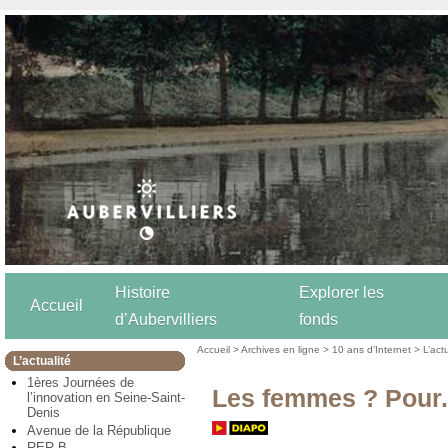
Histoire
Explorer les
Accueil
d’Aubervilliers
fonds
Accueil
>
Archives en ligne
>
10 ans d’Internet
>
L’act
L’actualité
1ères Journées de
Les femmes ? Pour. 
l’innovation en Seine-Saint-
Denis
Avenue de la République
RER B