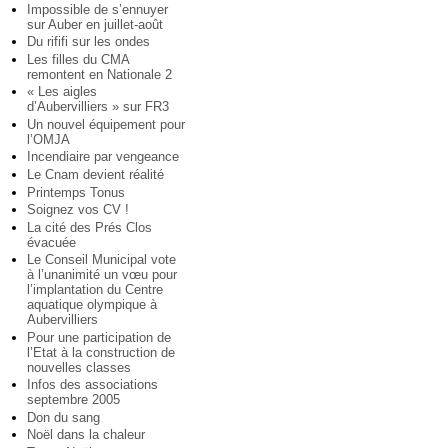
Impossible de s’ennuyer
sur Auber en juillet-août
Du rififi sur les ondes
Les filles du CMA
remontent en Nationale 2
« Les aigles
d’Aubervilliers » sur FR3
Un nouvel équipement pour
l’OMJA
Incendiaire par vengeance
Le Cnam devient réalité
Printemps Tonus
Soignez vos CV !
La cité des Prés Clos
évacuée
Le Conseil Municipal vote
à l’unanimité un vœu pour
l’implantation du Centre
aquatique olympique à
Aubervilliers
Pour une participation de
l’Etat à la construction de
nouvelles classes
Infos des associations
septembre 2005
Don du sang
Noël dans la chaleur