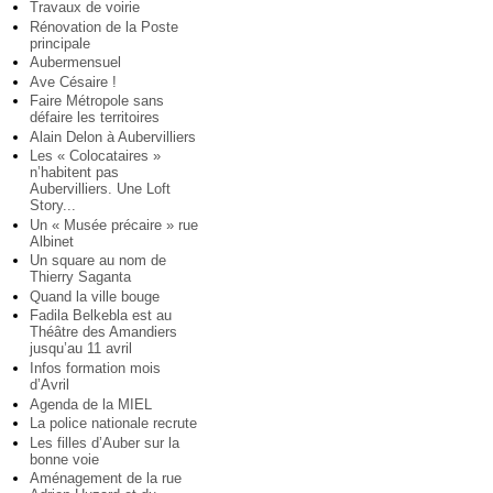
Travaux de voirie
Rénovation de la Poste
principale
Aubermensuel
Ave Césaire !
Faire Métropole sans
défaire les territoires
Alain Delon à Aubervilliers
Les « Colocataires »
n’habitent pas
Aubervilliers. Une Loft
Story...
Un « Musée précaire » rue
Albinet
Un square au nom de
Thierry Saganta
Quand la ville bouge
Fadila Belkebla est au
Théâtre des Amandiers
jusqu’au 11 avril
Infos formation mois
d’Avril
Agenda de la MIEL
La police nationale recrute
Les filles d’Auber sur la
bonne voie
Aménagement de la rue