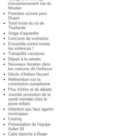
d’assainissement rue du
Moutier
Première victoire pour
Drujon
Totof invité du roi de
Thaïlande
Stage d’aquarelle
Concours de scénarios
Ensemble contre toutes
les violences !
Tranquilité vacances
Départ à la retraite
Nouveaux horaires dans
les maisons de l’enfance
Décès d’Adrien Huzard
Référendum sur la
constitution européenne
Plus d’infos et de débats
Journée promotion de la
santé mentale chez le
jeune enfant
Attention aux faux agents
municipaux
Casting
Présentation de l’équipe
Auber 93
Carte blanche à Roger