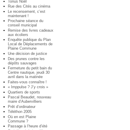
Tonus Noël
Rue des Cités au cinéma
Le recensement, c’est
maintenant !
Prochaine séance du
conseil municipal
Remise des livres cadeaux
aux écoliers
Enquête publique du Plan
Local de Déplacements de
Plaine Commune
Une décision de justice
Des prunes contre les
dépôts sauvages
Fermeture du petit bain du
Centre nautique, jeudi 30
avril dans la matinée
Faites-vous connaître !
« Imppulse ? J’y crois »
Quartiers de sports
Pascal Beaudet, nouveau
maire d’Aubervilliers
Prêt d’ordinateur
Téléthon 2005
Où en est Plaine
Commune ?
Passage à l’heure d’été