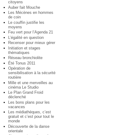
citoyens
Auber fait Mouche
Les Mécènes en hommes
de coin
Le couffin justifie les
moyens
Feu vert pour l’Agenda 21
L’égalité en question
Recenser pour mieux gérer
Initiation et stages
thématiques
Réseau bronchiolite
Été Tonus 2011
Opération de
sensibilisation à la sécurité
routière
Mille et une merveilles au
cinéma Le Studio
Le Plan Grand Froid
déclenché
Les bons plans pour les
vacances
Les médiathèques, c’est
gratuit et c’est pour tout le
monde
Découverte de la danse
orientale