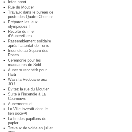
Infos sport
Rue du Moutier
Travaux dans le bureau de
poste des Quatre-Chemins
Préparez les jeux
olympiques !
Récolte du miel
d’Aubervilliers
Rassemblement solidaire
après l’attentat de Tunis
Incendie au Square des
Roses
Cérémonie pour les
massacres de Sétif
Auber surenchérit pour
Haïti
Wassila Redouane aux
JO !
Evitez la rue du Moutier
Suite à l’incendie à La
Courneuve
Aubermensuel
La Ville investit dans le
lien soci@l
La fin des papillons de
papier
Travaux de voirie en juillet