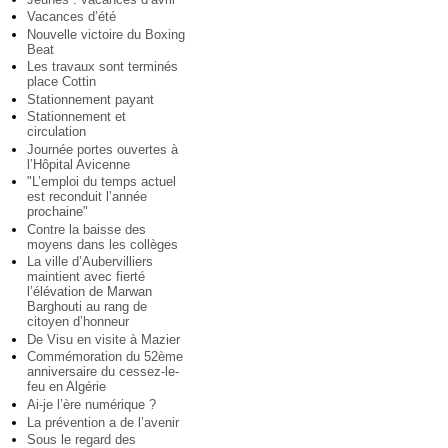
Vacances d’été
Nouvelle victoire du Boxing
Beat
Les travaux sont terminés
place Cottin
Stationnement payant
Stationnement et
circulation
Journée portes ouvertes à
l’Hôpital Avicenne
"L’emploi du temps actuel
est reconduit l’année
prochaine"
Contre la baisse des
moyens dans les collèges
La ville d’Aubervilliers
maintient avec fierté
l’élévation de Marwan
Barghouti au rang de
citoyen d’honneur
De Visu en visite à Mazier
Commémoration du 52ème
anniversaire du cessez-le-
feu en Algérie
Ai-je l’ère numérique ?
La prévention a de l’avenir
Sous le regard des