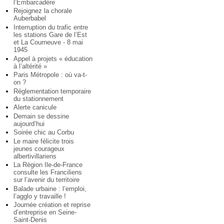
l’Embarcadère
Rejoignez la chorale
Auberbabel
Interruption du trafic entre
les stations Gare de l’Est
et La Courneuve - 8 mai
1945
Appel à projets « éducation
à l’altérité »
Paris Métropole : où va-t-
on ?
Réglementation temporaire
du stationnement
Alerte canicule
Demain se dessine
aujourd’hui
Soirée chic au Corbu
Le maire félicite trois
jeunes courageux
albertivillariens
La Région Ile-de-France
consulte les Franciliens
sur l’avenir du territoire
Balade urbaine : l’emploi,
l’agglo y travaille !
Journée création et reprise
d’entreprise en Seine-
Saint-Denis