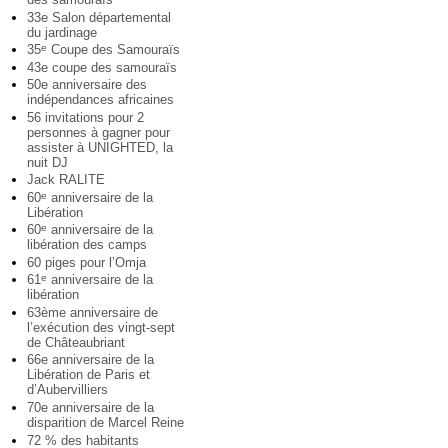
33e Salon départemental
du jardinage
35
Coupe des Samouraïs
e
43e coupe des samouraïs
50e anniversaire des
indépendances africaines
56 invitations pour 2
personnes à gagner pour
assister à UNIGHTED, la
nuit DJ
Jack RALITE
60
anniversaire de la
e
Libération
60
anniversaire de la
e
libération des camps
60 piges pour l’Omja
61
anniversaire de la
e
libération
63ème anniversaire de
l’exécution des vingt-sept
de Châteaubriant
66e anniversaire de la
Libération de Paris et
d’Aubervilliers
70e anniversaire de la
disparition de Marcel Reine
72 % des habitants