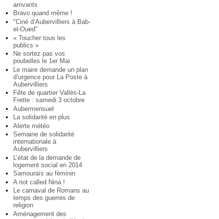
arrivants
Bravo quand même !
"Ciné d’Aubervilliers à Bab-
el-Oued"
« Toucher tous les
publics »
Ne sortez pas vos
poubelles le 1er Mai
Le maire demande un plan
d’urgence pour La Poste à
Aubervilliers
Fête de quartier Vallès-La
Frette : samedi 3 octobre
Aubermensuel
La solidarité en plus
Alerte météo
Semaine de solidarité
internationale à
Aubervilliers
L’état de la demande de
logement social en 2014
Samouraïs au féminin
A riot called Nina !
Le carnaval de Romans au
temps des guerres de
religion
Aménagement des