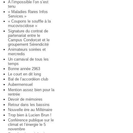
A l’impossible l’on s’est
tenu
« Maladies Rares Infos
Services »
« Coupons le souffle à la
mucoviscidose »
Signature du contrat de
partenariat entre le
Campus Condorcet et le
groupement Sérendicité
Animateurs soirées et
mercredis
Un carnaval de tous les
temps
Bonne année 2963
Le court en dit long
Bal de l’accordéon club
Aubermensuel
Mention assez bien pour la
rentrée
Devoir de mémoires
Retour dans les bassins
Nouvelle ère au Millénaire
Trop bien à Lucien Brun !
Conférence publique sur le
climat et l’énergie le 5
novembre