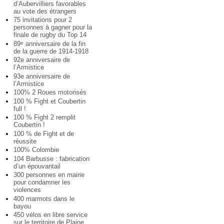
d’Aubervilliers favorables
au vote des étrangers
75 invitations pour 2
personnes à gagner pour la
finale de rugby du Top 14
89
anniversaire de la fin
e
de la guerre de 1914-1918
92e anniversaire de
l’Armistice
93e anniversaire de
l’Armistice
100% 2 Roues motorisés
100 % Fight et Coubertin
full !
100 % Fight 2 remplit
Coubertin !
100 % de Fight et de
réussite
100% Colombie
104 Barbusse : fabrication
d’un épouvantail
300 personnes en mairie
pour condamner les
violences
400 marmots dans le
bayou
450 vélos en libre service
sur le territoire de Plaine