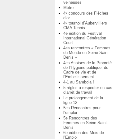
veineuses
Métro
4
concours des Flèches
e
d’or
4
tournoi d’Aubervilliers
e
CMA Tennis
4e édition du Festival
International Génération
Court
4es rencontres « Femmes
du Monde en Seine-Saint-
Denis »
4es Assises de la Propreté
de l’Hygiène publique, du
Cadre de vie et de
l’Embellissement
4-1 au Sambola !
5 règles à respecter en cas
d’arrêt de travail
Le prolongement de la
ligne 12
5es Rencontres pour
l’emploi
5e Rencontres des
Femmes en Seine Saint-
Denis
6e édition des Mois de
l’Emploi