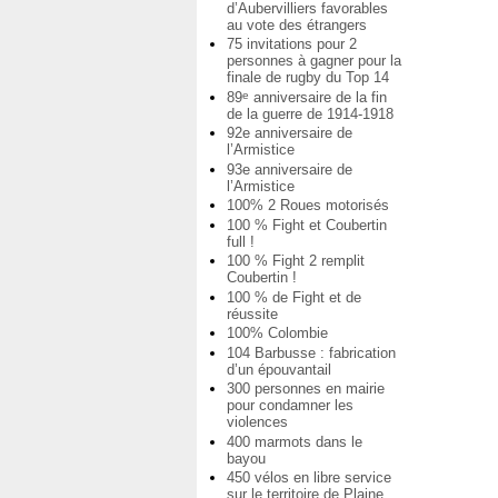
d’Aubervilliers favorables
au vote des étrangers
75 invitations pour 2
personnes à gagner pour la
finale de rugby du Top 14
89
anniversaire de la fin
e
de la guerre de 1914-1918
92e anniversaire de
l’Armistice
93e anniversaire de
l’Armistice
100% 2 Roues motorisés
100 % Fight et Coubertin
full !
100 % Fight 2 remplit
Coubertin !
100 % de Fight et de
réussite
100% Colombie
104 Barbusse : fabrication
d’un épouvantail
300 personnes en mairie
pour condamner les
violences
400 marmots dans le
bayou
450 vélos en libre service
sur le territoire de Plaine