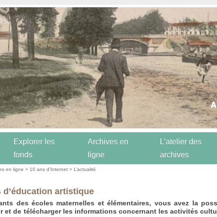
Explorer les
Archives en
L’atelier des
fonds
ligne
archives
es en ligne
>
10 ans d’Internet
>
L’actualité
s d’éducation artistique
nts des écoles maternelles et élémentaires, vous avez la poss
r et de télécharger les informations concernant les activités cultu