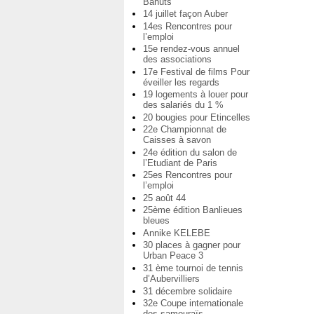
Bahuts
14 juillet façon Auber
14es Rencontres pour
l’emploi
15e rendez-vous annuel
des associations
17e Festival de films Pour
éveiller les regards
19 logements à louer pour
des salariés du 1 %
20 bougies pour Etincelles
22e Championnat de
Caisses à savon
24e édition du salon de
l’Etudiant de Paris
25es Rencontres pour
l’emploi
25 août 44
25ème édition Banlieues
bleues
Annike KELEBE
30 places à gagner pour
Urban Peace 3
31 ème tournoi de tennis
d’Aubervilliers
31 décembre solidaire
32e Coupe internationale
des samouraïs