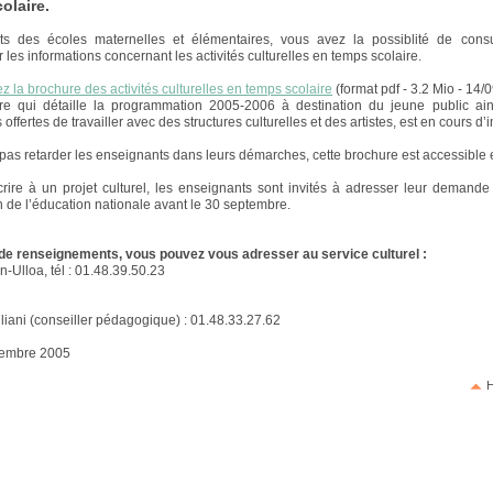
olaire.
ts des écoles maternelles et élémentaires, vous avez la possiblité de consu
 les informations concernant les activités culturelles en temps scolaire.
z la brochure des activités culturelles en temps scolaire
(format pdf - 3.2 Mio - 14/
re qui détaille la programmation 2005-2006 à destination du jeune public ain
s offertes de travailler avec des structures culturelles et des artistes, est en cours d
 pas retarder les enseignants dans leurs démarches, cette brochure est accessible 
crire à un projet culturel, les enseignants sont invités à adresser leur demand
on de l’éducation nationale avant le 30 septembre.
de renseignements, vous pouvez vous adresser au service culturel :
n-Ulloa, tél : 01.48.39.50.23
:
iani (conseiller pédagogique) : 01.48.33.27.62
tembre 2005
H