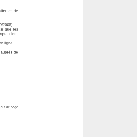
lter et de
09/2005)
si que les
’impression.
en ligne.
e auprès de
aut de page