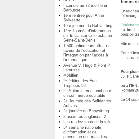
temps sc
Incendie au 72 rue Henri
Barbusse
Enseignan
1ère rentrée pour Anne
télécharger
Sylvestre
Télécharge
1ère journée du Babysitting
La brochu
1ère Journée d’information
possibilité
sur le Cancer Colorectal en
Seine-Saint-Denis
Afin de ne
1 500 ordinateurs offert en
faveur de l’éducation et
Pour s’ins
l’intégration par l’accès à
l’inspecti
l’informatique !
Avenue V. Hugo & Pont P.
Larousse
Pour plus 
Mobilien
Julie Cahe
2
édition des Éco
e
Trophées 93
ou à l’IEN 
Romain Zul
2e Salon international pour
un commerce équitable
Le 14 sep
2e Journée des Solidarités
Actives
2e journée du Babysitting
2 assiettes anglaises, 2 !
Les rendez-vous de la ville
3
semaine nationale
e
d’information et de
prévention des maladies