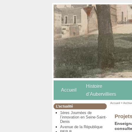
Histoire
Accueil
d’Aubervilliers
Accueil
>
Archiv
L’actualité
1ères Journées de
Projet
l’innovation en Seine-Saint-
Denis
Enseigna
Avenue de la République
consulte
RER B