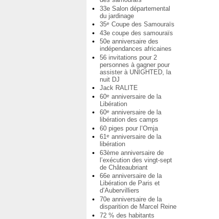
33e Salon départemental
du jardinage
35
Coupe des Samouraïs
e
43e coupe des samouraïs
50e anniversaire des
indépendances africaines
56 invitations pour 2
personnes à gagner pour
assister à UNIGHTED, la
nuit DJ
Jack RALITE
60
anniversaire de la
e
Libération
60
anniversaire de la
e
libération des camps
60 piges pour l’Omja
61
anniversaire de la
e
libération
63ème anniversaire de
l’exécution des vingt-sept
de Châteaubriant
66e anniversaire de la
Libération de Paris et
d’Aubervilliers
70e anniversaire de la
disparition de Marcel Reine
72 % des habitants