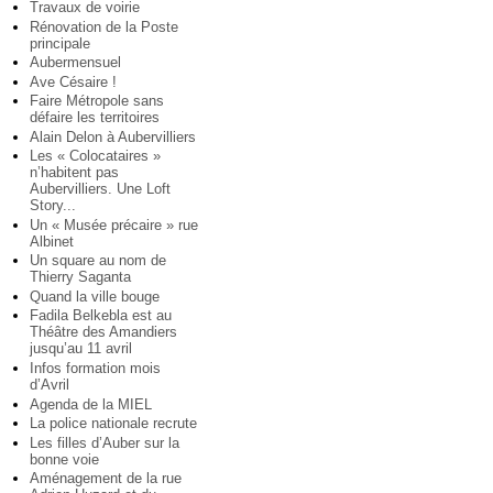
Travaux de voirie
Rénovation de la Poste
principale
Aubermensuel
Ave Césaire !
Faire Métropole sans
défaire les territoires
Alain Delon à Aubervilliers
Les « Colocataires »
n’habitent pas
Aubervilliers. Une Loft
Story...
Un « Musée précaire » rue
Albinet
Un square au nom de
Thierry Saganta
Quand la ville bouge
Fadila Belkebla est au
Théâtre des Amandiers
jusqu’au 11 avril
Infos formation mois
d’Avril
Agenda de la MIEL
La police nationale recrute
Les filles d’Auber sur la
bonne voie
Aménagement de la rue