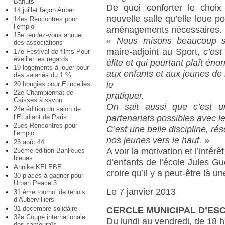
Bahuts
De quoi conforter le choix 
14 juillet façon Auber
nouvelle salle qu’elle loue p
14es Rencontres pour
l’emploi
aménagements nécessaires.
15e rendez-vous annuel
«
Nous misons beaucoup su
des associations
maire-adjoint au Sport,
c’est
17e Festival de films Pour
éveiller les regards
élite et qui pourtant plaît én
19 logements à louer pour
aux enfants et aux jeunes de l
des salariés du 1 %
le
20 bougies pour Etincelles
22e Championnat de
pratiquer.
Caisses à savon
On sait aussi que c’est un
24e édition du salon de
l’Etudiant de Paris
partenariats possibles avec 
25es Rencontres pour
C’est une belle discipline, rés
l’emploi
nos jeunes vers le haut.
»
25 août 44
A voir la motivation et l’intérê
25ème édition Banlieues
bleues
d’enfants de l’école Jules G
Annike KELEBE
croire qu’il y a peut-être là u
30 places à gagner pour
Urban Peace 3
Le 7 janvier 2013
31 ème tournoi de tennis
d’Aubervilliers
31 décembre solidaire
CERCLE MUNICIPAL D’ES
32e Coupe internationale
Du lundi au vendredi, de 18 h
des samouraïs