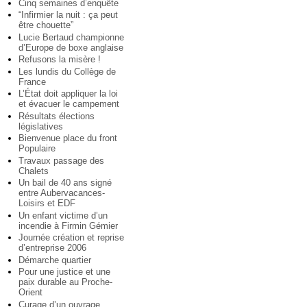
Cinq semaines d’enquête
“Infirmier la nuit : ça peut
être chouette”
Lucie Bertaud championne
d’Europe de boxe anglaise
Refusons la misère !
Les lundis du Collège de
France
L’État doit appliquer la loi
et évacuer le campement
Résultats élections
législatives
Bienvenue place du front
Populaire
Travaux passage des
Chalets
Un bail de 40 ans signé
entre Aubervacances-
Loisirs et EDF
Un enfant victime d’un
incendie à Firmin Gémier
Journée création et reprise
d’entreprise 2006
Démarche quartier
Pour une justice et une
paix durable au Proche-
Orient
Curage d’un ouvrage