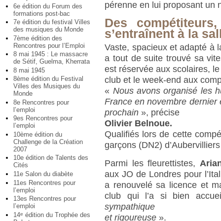
pérenne en lui proposant un 
6e édition du Forum des
formations post-bac
Des compétiteurs,
7e édition du festival Villes
des musiques du Monde
s’entraînent à la sal
7ème édition des
Rencontres pour l’Emploi
Vaste, spacieux et adapté à l
8 mai 1945 : Le massacre
a tout de suite trouvé sa vit
de Sétif, Guelma, Kherrata
est réservée aux scolaires, l
8 mai 1945
club et le week-end aux compé
8ème édition du Festival
Villes des Musiques du
«
Nous avons organisé les h
Monde
France en novembre dernier et 
8e Rencontres pour
l’emploi
prochain
», précise
9es Rencontres pour
Olivier Belnoue.
l’emploi
Qualifiés lors de cette compét
10ème édition du
Challenge de la Création
garçons (DN2) d’Aubervilliers
2007
10e édition de Talents des
Parmi les fleurettistes,
Aria
Cités
aux JO de Londres pour l’Itali
11e Salon du diabète
11es Rencontres pour
a renouvelé sa licence et m
l’emploi
club qui l’a si bien accue
13es Rencontres pour
sympathique
l’emploi
14
édition du Trophée des
e
et rigoureuse
».