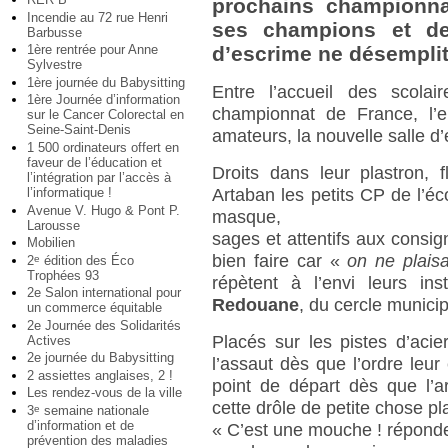
prochains championna
Incendie au 72 rue Henri
ses champions et des
Barbusse
1ère rentrée pour Anne
d’escrime ne désemplit
Sylvestre
1ère journée du Babysitting
Entre l’accueil des scolai
1ère Journée d’information
championnat de France, l’
sur le Cancer Colorectal en
Seine-Saint-Denis
amateurs, la nouvelle salle d
1 500 ordinateurs offert en
faveur de l’éducation et
Droits dans leur plastron, 
l’intégration par l’accès à
l’informatique !
Artaban les petits CP de l’é
Avenue V. Hugo & Pont P.
masque,
Larousse
sages et attentifs aux consig
Mobilien
bien faire car «
on ne plais
2
édition des Éco
e
Trophées 93
répètent à l’envi leurs ins
2e Salon international pour
Redouane
, du cercle municip
un commerce équitable
2e Journée des Solidarités
Placés sur les pistes d’acie
Actives
2e journée du Babysitting
l’assaut dès que l’ordre leu
2 assiettes anglaises, 2 !
point de départ dès que l’a
Les rendez-vous de la ville
cette drôle de petite chose pl
3
semaine nationale
e
d’information et de
« C’est une mouche ! répond
prévention des maladies