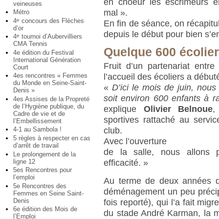
en choeur les escrimeurs e
veineuses
mal ».
Métro
4
concours des Flèches
e
En fin de séance, on récapit
d’or
depuis le début pour bien s’en
4
tournoi d’Aubervilliers
e
CMA Tennis
Quelque 600 écolie
4e édition du Festival
International Génération
Fruit d’un partenariat entre 
Court
l’accueil des écoliers a déb
4es rencontres « Femmes
du Monde en Seine-Saint-
«
D’ici le mois de juin, nou
Denis »
soit environ 600 enfants à 
4es Assises de la Propreté
de l’Hygiène publique, du
explique
Olivier Belnoue
,
Cadre de vie et de
sportives rattaché au servi
l’Embellissement
club.
4-1 au Sambola !
5 règles à respecter en cas
Avec l’ouverture
d’arrêt de travail
de la salle, nous allons p
Le prolongement de la
ligne 12
efficacité. »
5es Rencontres pour
l’emploi
Au terme de deux années dif
5e Rencontres des
déménagement un peu précipi
Femmes en Seine Saint-
Denis
fois reporté), qui l’a fait mig
6e édition des Mois de
du stade André Karman, la mun
l’Emploi