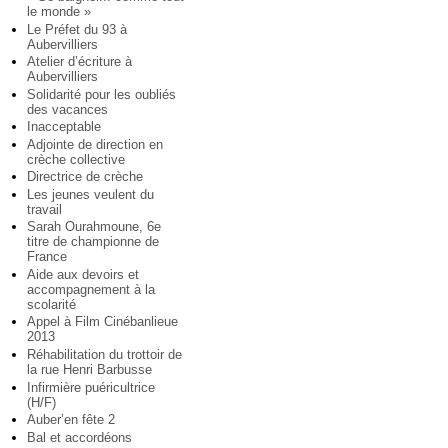
le monde »
Le Préfet du 93 à
Aubervilliers
Atelier d’écriture à
Aubervilliers
Solidarité pour les oubliés
des vacances
Inacceptable
Adjointe de direction en
crèche collective
Directrice de crèche
Les jeunes veulent du
travail
Sarah Ourahmoune, 6e
titre de championne de
France
Aide aux devoirs et
accompagnement à la
scolarité
Appel à Film Cinébanlieue
2013
Réhabilitation du trottoir de
la rue Henri Barbusse
Infirmière puéricultrice
(H/F)
Auber’en fête 2
Bal et accordéons