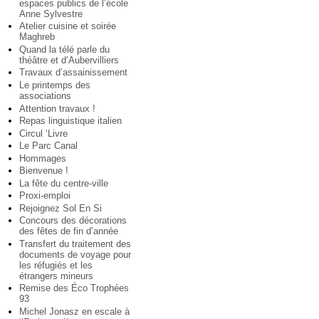
espaces publics de l’école
Anne Sylvestre
Atelier cuisine et soirée
Maghreb
Quand la télé parle du
théâtre et d’Aubervilliers
Travaux d’assainissement
Le printemps des
associations
Attention travaux !
Repas linguistique italien
Circul ’Livre
Le Parc Canal
Hommages
Bienvenue !
La fête du centre-ville
Proxi-emploi
Rejoignez Sol En Si
Concours des décorations
des fêtes de fin d’année
Transfert du traitement des
documents de voyage pour
les réfugiés et les
étrangers mineurs
Remise des Éco Trophées
93
Michel Jonasz en escale à