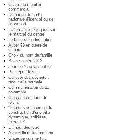
Charte du mobilier
commercial
Demande de carte
nationale d’identité ou de
passeport
L’alternance expliquée sur
le marché du centre
Le beau selon les Labos
Auber 93 en quête de
victoire
Choix du nom de famille
Bonne année 2013
Journée “capital souffle”
Passeport-loisirs
Collecte des déchets :
retour à la normale
Commémoration du 11
novembre
Cross des centres de
loisirs
“Poursuivre ensemble la
construction d’une ville
dynamique, solidaire,
tolérante”
L’amour des jeux
Aubervilliers fait mouche
Stage de cuisine turc