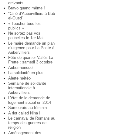
arrivants
Bravo quand même !
"Ciné d’Aubervilliers à Bab-
el-Oued"
« Toucher tous les
publics »
Ne sortez pas vos
poubelles le 1er Mai
Le maire demande un plan
d’urgence pour La Poste à
Aubervilliers
Fête de quartier Vallès-La
Frette : samedi 3 octobre
Aubermensuel
La solidarité en plus
Alerte météo
Semaine de solidarité
internationale à
Aubervilliers
L’état de la demande de
logement social en 2014
Samouraïs au féminin
A riot called Nina !
Le carnaval de Romans au
temps des guerres de
religion
Aménagement des