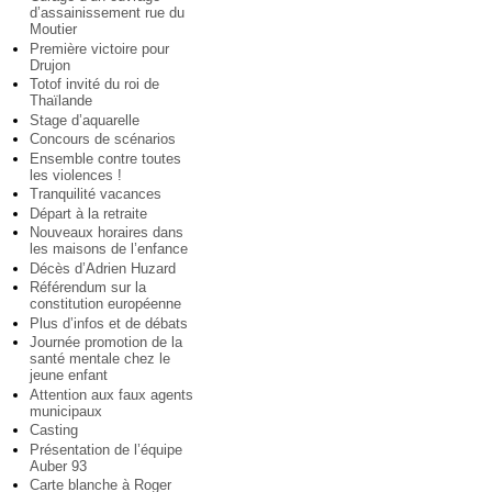
d’assainissement rue du
Moutier
Première victoire pour
Drujon
Totof invité du roi de
Thaïlande
Stage d’aquarelle
Concours de scénarios
Ensemble contre toutes
les violences !
Tranquilité vacances
Départ à la retraite
Nouveaux horaires dans
les maisons de l’enfance
Décès d’Adrien Huzard
Référendum sur la
constitution européenne
Plus d’infos et de débats
Journée promotion de la
santé mentale chez le
jeune enfant
Attention aux faux agents
municipaux
Casting
Présentation de l’équipe
Auber 93
Carte blanche à Roger