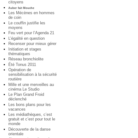
citoyens
Auber fait Mouche
Les Mécènes en hommes
de coin
Le couffin justifie les
moyens
Feu vert pour l’Agenda 21
L’égalité en question
Recenser pour mieux gérer
Initiation et stages
thématiques
Réseau bronchiolite
Été Tonus 2011
Opération de
sensibilisation à la sécurité
routière
Mille et une merveilles au
cinéma Le Studio
Le Plan Grand Froid
déclenché
Les bons plans pour les
vacances
Les médiathèques, c’est
gratuit et c’est pour tout le
monde
Découverte de la danse
orientale