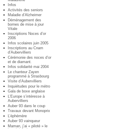
Infos
Activités des seniors
Maladie d’Alzheimer
Déménagement des
bornes de mise à jour
Vitale
Inscriptions Noces d’or
2006
Infos scolaires juin 2005
Inscriptions au Cnam
d’Aubervilliers
Cérémonie des noces d’or
et de diamant.
Infos solidarité mai 2004
Le chanteur Zayen
programmé à Strasbourg
Visite d’Aubervilliers
Inquiétudes pour le métro
Gala de boxe anglaise
L’Europe s’intéresse à
Aubervilliers
Auber 93 dans le coup
Travaux devant Monoprix
L’éphémère
Auber 93 vainqueur
Maman, j’ai « piloté » le