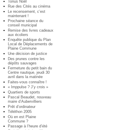
Tonus Noël
Rue des Cités au cinéma
Le recensement, c’est
maintenant !
Prochaine séance du
conseil municipal
Remise des livres cadeaux
aux écoliers
Enquête publique du Plan
Local de Déplacements de
Plaine Commune
Une décision de justice
Des prunes contre les
dépôts sauvages
Fermeture du petit bain du
Centre nautique, jeudi 30
avril dans la matinée
Faites-vous connaître !
« Imppulse ? J’y crois »
Quartiers de sports
Pascal Beaudet, nouveau
maire d’Aubervilliers
Prêt d’ordinateur
Téléthon 2005
Où en est Plaine
Commune ?
Passage à l’heure d’été