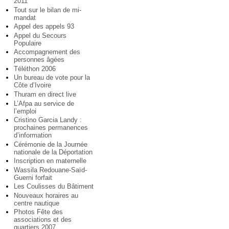
2011
Tout sur le bilan de mi-
mandat
Appel des appels 93
Appel du Secours
Populaire
Accompagnement des
personnes âgées
Téléthon 2006
Un bureau de vote pour la
Côte d’Ivoire
Thuram en direct live
L’Afpa au service de
l’emploi
Cristino Garcia Landy :
prochaines permanences
d’information
Cérémonie de la Journée
nationale de la Déportation
Inscription en maternelle
Wassila Redouane-Saïd-
Guerni forfait
Les Coulisses du Bâtiment
Nouveaux horaires au
centre nautique
Photos Fête des
associations et des
quartiers 2007