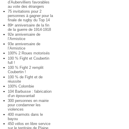
d’Aubervilliers favorables
au vote des étrangers
75 invitations pour 2
personnes à gagner pour la
finale de rugby du Top 14
89
anniversaire de la fin
e
de la guerre de 1914-1918
92e anniversaire de
l’Armistice
93e anniversaire de
l’Armistice
100% 2 Roues motorisés
100 % Fight et Coubertin
full !
100 % Fight 2 remplit
Coubertin !
100 % de Fight et de
réussite
100% Colombie
104 Barbusse : fabrication
d’un épouvantail
300 personnes en mairie
pour condamner les
violences
400 marmots dans le
bayou
450 vélos en libre service
sur le territoire de Plaine