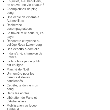
En juillet, à Aubervilliers,
on sauve une vie chacun !
Championnes de ping
pong !
Une école de cinéma à
Aubervilliers
Recherche
accompagnateurs
Le travail et le sérieux, ça
paye !
Rencontre citoyenne au
collège Rosa Luxemburg
Des experts à domicile
Indans’cité, champion de
France !
La brochure jeune public
est en ligne
Marché de Noël
Un numéro pour les
parents d’élèves
handicapés.
Cet été, je donne mon
sang !
Dans les écoles
Libération de Paris et
d’Aubervilliers
Mobilisation au lycée
Timbaud