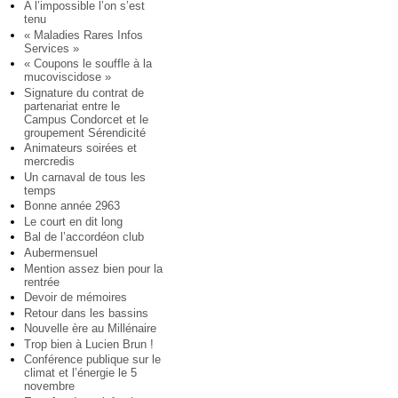
A l’impossible l’on s’est
tenu
« Maladies Rares Infos
Services »
« Coupons le souffle à la
mucoviscidose »
Signature du contrat de
partenariat entre le
Campus Condorcet et le
groupement Sérendicité
Animateurs soirées et
mercredis
Un carnaval de tous les
temps
Bonne année 2963
Le court en dit long
Bal de l’accordéon club
Aubermensuel
Mention assez bien pour la
rentrée
Devoir de mémoires
Retour dans les bassins
Nouvelle ère au Millénaire
Trop bien à Lucien Brun !
Conférence publique sur le
climat et l’énergie le 5
novembre