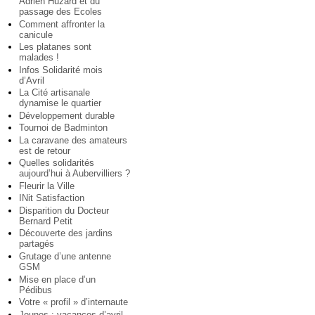
Adrien Huzard et du
passage des Ecoles
Comment affronter la
canicule
Les platanes sont
malades !
Infos Solidarité mois
d’Avril
La Cité artisanale
dynamise le quartier
Développement durable
Tournoi de Badminton
La caravane des amateurs
est de retour
Quelles solidarités
aujourd’hui à Aubervilliers ?
Fleurir la Ville
INit Satisfaction
Disparition du Docteur
Bernard Petit
Découverte des jardins
partagés
Grutage d’une antenne
GSM
Mise en place d’un
Pédibus
Votre « profil » d’internaute
Jeunes : vacances d’avril