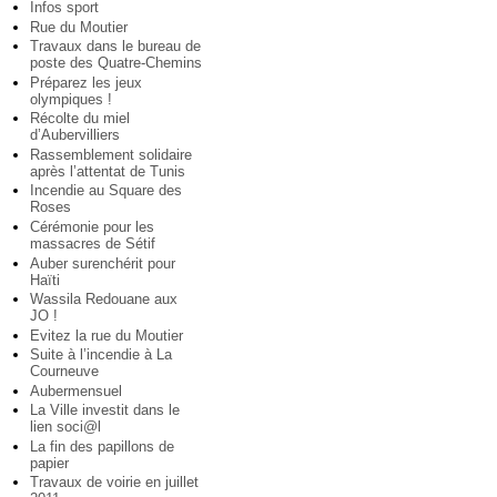
Infos sport
Rue du Moutier
Travaux dans le bureau de
poste des Quatre-Chemins
Préparez les jeux
olympiques !
Récolte du miel
d’Aubervilliers
Rassemblement solidaire
après l’attentat de Tunis
Incendie au Square des
Roses
Cérémonie pour les
massacres de Sétif
Auber surenchérit pour
Haïti
Wassila Redouane aux
JO !
Evitez la rue du Moutier
Suite à l’incendie à La
Courneuve
Aubermensuel
La Ville investit dans le
lien soci@l
La fin des papillons de
papier
Travaux de voirie en juillet