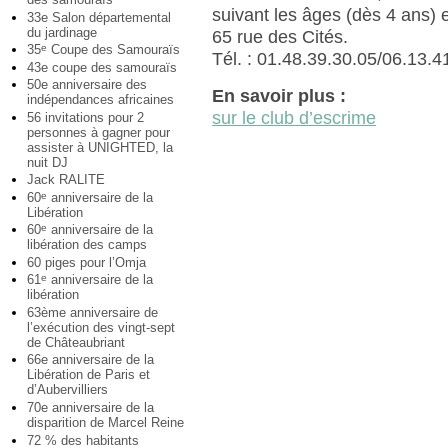
suivant les âges (dès 4 ans) e
33e Salon départemental
du jardinage
65 rue des Cités.
35
Coupe des Samouraïs
e
Tél. : 01.48.39.30.05/06.13.4
43e coupe des samouraïs
50e anniversaire des
En savoir plus :
indépendances africaines
sur le club d’escrime
56 invitations pour 2
personnes à gagner pour
assister à UNIGHTED, la
nuit DJ
Jack RALITE
60
anniversaire de la
e
Libération
60
anniversaire de la
e
libération des camps
60 piges pour l’Omja
61
anniversaire de la
e
libération
63ème anniversaire de
l’exécution des vingt-sept
de Châteaubriant
66e anniversaire de la
Libération de Paris et
d’Aubervilliers
70e anniversaire de la
disparition de Marcel Reine
72 % des habitants