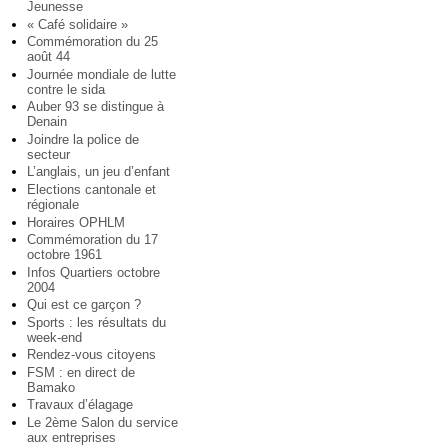
Jeunesse
« Café solidaire »
Commémoration du 25
août 44
Journée mondiale de lutte
contre le sida
Auber 93 se distingue à
Denain
Joindre la police de
secteur
L’anglais, un jeu d’enfant
Elections cantonale et
régionale
Horaires OPHLM
Commémoration du 17
octobre 1961
Infos Quartiers octobre
2004
Qui est ce garçon ?
Sports : les résultats du
week-end
Rendez-vous citoyens
FSM : en direct de
Bamako
Travaux d’élagage
Le 2ème Salon du service
aux entreprises