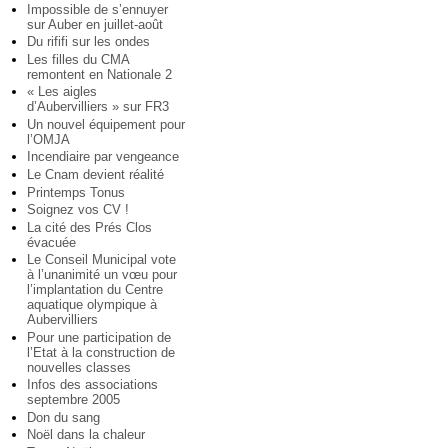
Impossible de s’ennuyer
sur Auber en juillet-août
Du rififi sur les ondes
Les filles du CMA
remontent en Nationale 2
« Les aigles
d’Aubervilliers » sur FR3
Un nouvel équipement pour
l’OMJA
Incendiaire par vengeance
Le Cnam devient réalité
Printemps Tonus
Soignez vos CV !
La cité des Prés Clos
évacuée
Le Conseil Municipal vote
à l’unanimité un vœu pour
l’implantation du Centre
aquatique olympique à
Aubervilliers
Pour une participation de
l’Etat à la construction de
nouvelles classes
Infos des associations
septembre 2005
Don du sang
Noël dans la chaleur