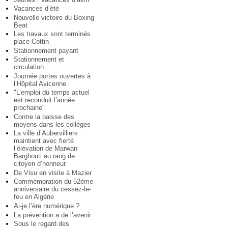
Vacances d’été
Nouvelle victoire du Boxing
Beat
Les travaux sont terminés
place Cottin
Stationnement payant
Stationnement et
circulation
Journée portes ouvertes à
l’Hôpital Avicenne
"L’emploi du temps actuel
est reconduit l’année
prochaine"
Contre la baisse des
moyens dans les collèges
La ville d’Aubervilliers
maintient avec fierté
l’élévation de Marwan
Barghouti au rang de
citoyen d’honneur
De Visu en visite à Mazier
Commémoration du 52ème
anniversaire du cessez-le-
feu en Algérie
Ai-je l’ère numérique ?
La prévention a de l’avenir
Sous le regard des