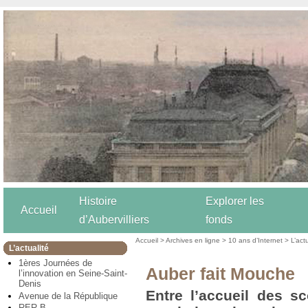
Histoire
Explorer les
Accueil
d’Aubervilliers
fonds
Accueil
>
Archives en ligne
>
10 ans d’Internet
>
L’act
L’actualité
1ères Journées de
Auber fait Mouche
l’innovation en Seine-Saint-
Denis
Entre l’accueil des sc
Avenue de la République
RER B