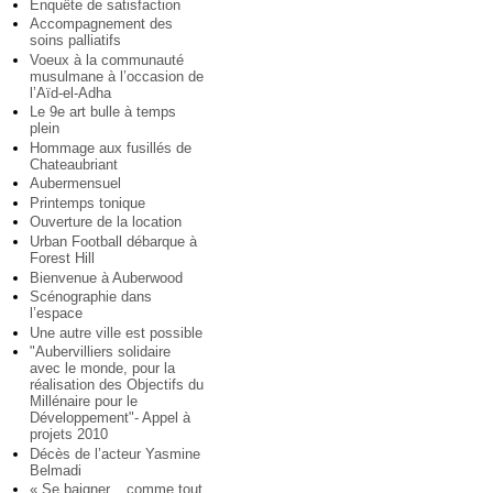
Enquête de satisfaction
Accompagnement des
soins palliatifs
Voeux à la communauté
musulmane à l’occasion de
l’Aïd-el-Adha
Le 9e art bulle à temps
plein
Hommage aux fusillés de
Chateaubriant
Aubermensuel
Printemps tonique
Ouverture de la location
Urban Football débarque à
Forest Hill
Bienvenue à Auberwood
Scénographie dans
l’espace
Une autre ville est possible
"Aubervilliers solidaire
avec le monde, pour la
réalisation des Objectifs du
Millénaire pour le
Développement"- Appel à
projets 2010
Décès de l’acteur Yasmine
Belmadi
« Se baigner... comme tout