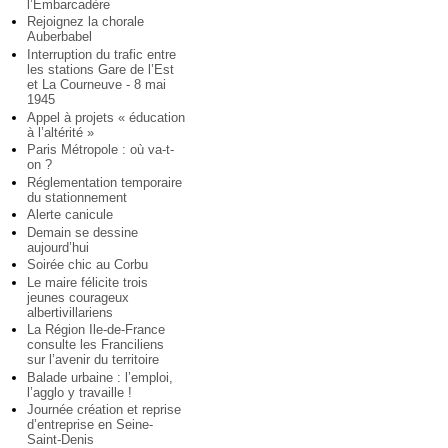
l’Embarcadère
Rejoignez la chorale
Auberbabel
Interruption du trafic entre
les stations Gare de l’Est
et La Courneuve - 8 mai
1945
Appel à projets « éducation
à l’altérité »
Paris Métropole : où va-t-
on ?
Réglementation temporaire
du stationnement
Alerte canicule
Demain se dessine
aujourd’hui
Soirée chic au Corbu
Le maire félicite trois
jeunes courageux
albertivillariens
La Région Ile-de-France
consulte les Franciliens
sur l’avenir du territoire
Balade urbaine : l’emploi,
l’agglo y travaille !
Journée création et reprise
d’entreprise en Seine-
Saint-Denis