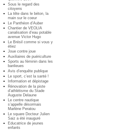
Sous le regard des
citoyens
La tête dans le béton, la
main sur le coeur
Le Panthéon d’Auber
Chantier de VEOLIA
canalisation d’eau potable
avenue Victor Hugo
Le Brésil comme si vous y
étiez
Joue contre joue
Auxiliaires de puériculture
Sports au féminin dans les
banlieues
Avis d’enquête publique
Le sport, c’est la santé !
Information et dépistage
Rénovation de la piste
d’athlétisme du Stade
Auguste Delaune
Le centre nautique
s’appelle désormais
Marlène Peratou
Le square Docteur Julien
Saiz a été inauguré
Educatrice de jeunes
enfants