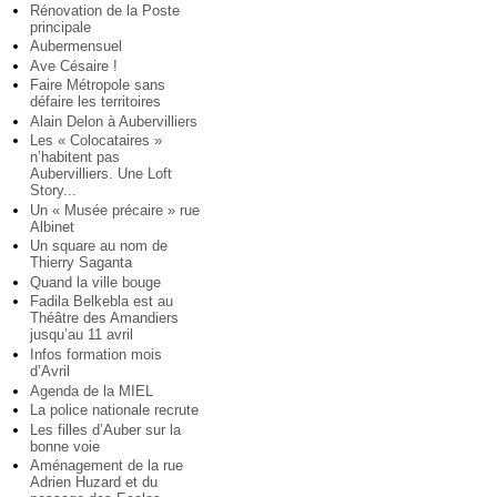
Rénovation de la Poste
principale
Aubermensuel
Ave Césaire !
Faire Métropole sans
défaire les territoires
Alain Delon à Aubervilliers
Les « Colocataires »
n’habitent pas
Aubervilliers. Une Loft
Story...
Un « Musée précaire » rue
Albinet
Un square au nom de
Thierry Saganta
Quand la ville bouge
Fadila Belkebla est au
Théâtre des Amandiers
jusqu’au 11 avril
Infos formation mois
d’Avril
Agenda de la MIEL
La police nationale recrute
Les filles d’Auber sur la
bonne voie
Aménagement de la rue
Adrien Huzard et du