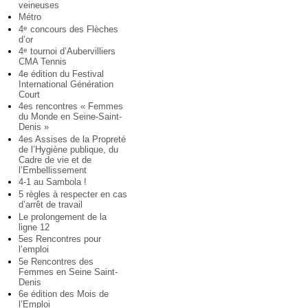
veineuses
Métro
4
concours des Flèches
e
d’or
4
tournoi d’Aubervilliers
e
CMA Tennis
4e édition du Festival
International Génération
Court
4es rencontres « Femmes
du Monde en Seine-Saint-
Denis »
4es Assises de la Propreté
de l’Hygiène publique, du
Cadre de vie et de
l’Embellissement
4-1 au Sambola !
5 règles à respecter en cas
d’arrêt de travail
Le prolongement de la
ligne 12
5es Rencontres pour
l’emploi
5e Rencontres des
Femmes en Seine Saint-
Denis
6e édition des Mois de
l’Emploi