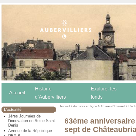
Histoire
Explorer les
Accueil
d’Aubervilliers
fonds
Accueil
>
Archives en ligne
>
10 ans d’Internet
>
L’act
L’actualité
1ères Journées de
63ème anniversaire 
l’innovation en Seine-Saint-
Denis
sept de Châteaubri
Avenue de la République
RER B