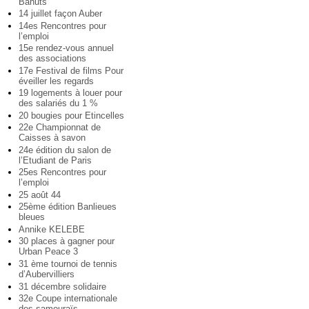
Bahuts
14 juillet façon Auber
14es Rencontres pour
l’emploi
15e rendez-vous annuel
des associations
17e Festival de films Pour
éveiller les regards
19 logements à louer pour
des salariés du 1 %
20 bougies pour Etincelles
22e Championnat de
Caisses à savon
24e édition du salon de
l’Etudiant de Paris
25es Rencontres pour
l’emploi
25 août 44
25ème édition Banlieues
bleues
Annike KELEBE
30 places à gagner pour
Urban Peace 3
31 ème tournoi de tennis
d’Aubervilliers
31 décembre solidaire
32e Coupe internationale
des samouraïs