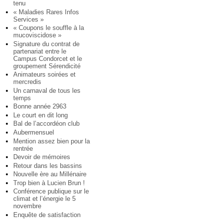
tenu
« Maladies Rares Infos
Services »
« Coupons le souffle à la
mucoviscidose »
Signature du contrat de
partenariat entre le
Campus Condorcet et le
groupement Sérendicité
Animateurs soirées et
mercredis
Un carnaval de tous les
temps
Bonne année 2963
Le court en dit long
Bal de l’accordéon club
Aubermensuel
Mention assez bien pour la
rentrée
Devoir de mémoires
Retour dans les bassins
Nouvelle ère au Millénaire
Trop bien à Lucien Brun !
Conférence publique sur le
climat et l’énergie le 5
novembre
Enquête de satisfaction