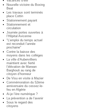
Vacances d’été
Nouvelle victoire du Boxing
Beat
Les travaux sont terminés
place Cottin
Stationnement payant
Stationnement et
circulation
Journée portes ouvertes à
l’Hôpital Avicenne
"L’emploi du temps actuel
est reconduit l’année
prochaine"
Contre la baisse des
moyens dans les collèges
La ville d’Aubervilliers
maintient avec fierté
l’élévation de Marwan
Barghouti au rang de
citoyen d’honneur
De Visu en visite à Mazier
Commémoration du 52ème
anniversaire du cessez-le-
feu en Algérie
Ai-je l’ère numérique ?
La prévention a de l’avenir
Sous le regard des
citoyens