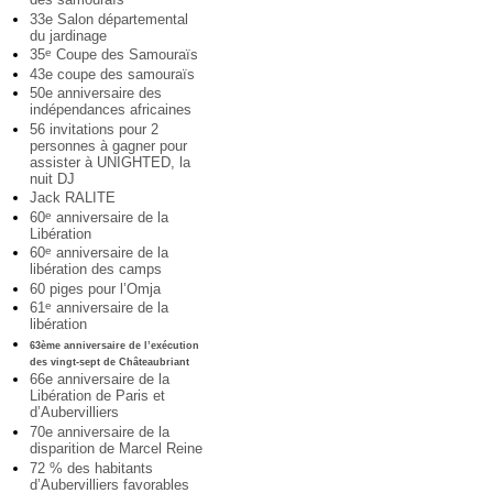
33e Salon départemental
du jardinage
35
Coupe des Samouraïs
e
43e coupe des samouraïs
50e anniversaire des
indépendances africaines
56 invitations pour 2
personnes à gagner pour
assister à UNIGHTED, la
nuit DJ
Jack RALITE
60
anniversaire de la
e
Libération
60
anniversaire de la
e
libération des camps
60 piges pour l’Omja
61
anniversaire de la
e
libération
63ème anniversaire de l’exécution
des vingt-sept de Châteaubriant
66e anniversaire de la
Libération de Paris et
d’Aubervilliers
70e anniversaire de la
disparition de Marcel Reine
72 % des habitants
d’Aubervilliers favorables