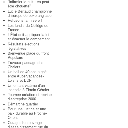
“Infirmier la nuit : ça peut
être chouette”
Lucie Bertaud championne
d’Europe de boxe anglaise
Refusons la misère !
Les lundis du Collège de
France
L’État doit appliquer la loi
et évacuer le campement
Résultats élections
législatives
Bienvenue place du front
Populaire
Travaux passage des
Chalets
Un bail de 40 ans signé
entre Aubervacances-
Loisirs et EDF
Un enfant victime d’un
incendie à Firmin Gémier
Journée création et reprise
d’entreprise 2006
Démarche quartier
Pour une justice et une
paix durable au Proche-
Orient
Curage d’un ouvrage
d’assainissement rue du