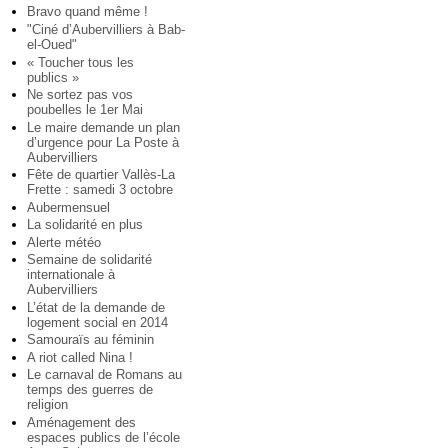
Bravo quand même !
"Ciné d’Aubervilliers à Bab-
el-Oued"
« Toucher tous les
publics »
Ne sortez pas vos
poubelles le 1er Mai
Le maire demande un plan
d’urgence pour La Poste à
Aubervilliers
Fête de quartier Vallès-La
Frette : samedi 3 octobre
Aubermensuel
La solidarité en plus
Alerte météo
Semaine de solidarité
internationale à
Aubervilliers
L’état de la demande de
logement social en 2014
Samouraïs au féminin
A riot called Nina !
Le carnaval de Romans au
temps des guerres de
religion
Aménagement des
espaces publics de l’école