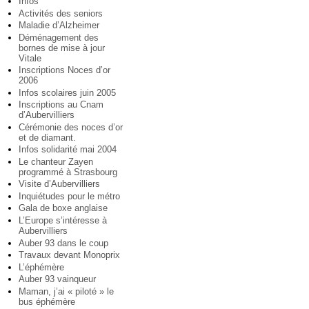
Infos
Activités des seniors
Maladie d’Alzheimer
Déménagement des
bornes de mise à jour
Vitale
Inscriptions Noces d’or
2006
Infos scolaires juin 2005
Inscriptions au Cnam
d’Aubervilliers
Cérémonie des noces d’or
et de diamant.
Infos solidarité mai 2004
Le chanteur Zayen
programmé à Strasbourg
Visite d’Aubervilliers
Inquiétudes pour le métro
Gala de boxe anglaise
L’Europe s’intéresse à
Aubervilliers
Auber 93 dans le coup
Travaux devant Monoprix
L’éphémère
Auber 93 vainqueur
Maman, j’ai « piloté » le
bus éphémère