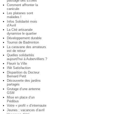
passage des Ecoles
Comment affronter la
canicule
Les platanes sont
malades !
Infos Solidarité mois
d’Avril
La Cité artisanale
dynamise le quartier
Développement durable
Tournoi de Badminton
La caravane des amateurs
est de retour
Quelles solidarités
aujourd’hui à Aubervilliers ?
Fleurir la Ville
INit Satisfaction
Disparition du Docteur
Bernard Petit
Découverte des jardins
partagés
Grutage d’une antenne
GSM
Mise en place d’un
Pédibus
Votre « profil » d’internaute
Jeunes : vacances d’avril