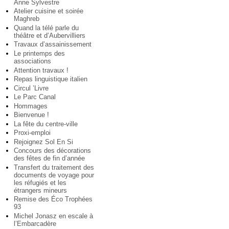
Anne Sylvestre
Atelier cuisine et soirée
Maghreb
Quand la télé parle du
théâtre et d’Aubervilliers
Travaux d’assainissement
Le printemps des
associations
Attention travaux !
Repas linguistique italien
Circul ’Livre
Le Parc Canal
Hommages
Bienvenue !
La fête du centre-ville
Proxi-emploi
Rejoignez Sol En Si
Concours des décorations
des fêtes de fin d’année
Transfert du traitement des
documents de voyage pour
les réfugiés et les
étrangers mineurs
Remise des Éco Trophées
93
Michel Jonasz en escale à
l’Embarcadère