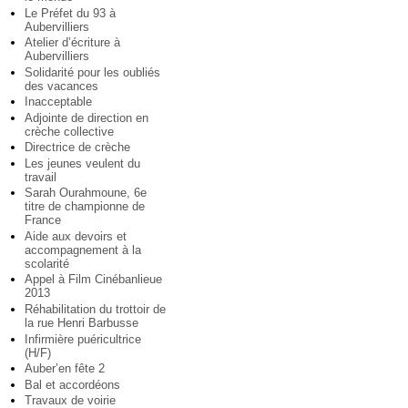
Le Préfet du 93 à
Aubervilliers
Atelier d’écriture à
Aubervilliers
Solidarité pour les oubliés
des vacances
Inacceptable
Adjointe de direction en
crèche collective
Directrice de crèche
Les jeunes veulent du
travail
Sarah Ourahmoune, 6e
titre de championne de
France
Aide aux devoirs et
accompagnement à la
scolarité
Appel à Film Cinébanlieue
2013
Réhabilitation du trottoir de
la rue Henri Barbusse
Infirmière puéricultrice
(H/F)
Auber’en fête 2
Bal et accordéons
Travaux de voirie