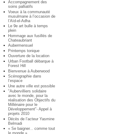
Accompagnement des
soins palliatifs
Voeux à la communauté
musulmane à l’occasion de
l’Aïd-el-Adha
Le 9e art bulle à temps
plein
Hommage aux fusillés de
Chateaubriant
Aubermensuel
Printemps tonique
Ouverture de la location
Urban Football débarque à
Forest Hill
Bienvenue à Auberwood
Scénographie dans
l’espace
Une autre ville est possible
"Aubervilliers solidaire
avec le monde, pour la
réalisation des Objectifs du
Millénaire pour le
Développement"- Appel à
projets 2010
Décès de l’acteur Yasmine
Belmadi
« Se baigner... comme tout
le monde »