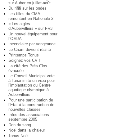
sur Auber en juillet-août
Du rififi sur les ondes
Les filles du CMA
remontent en Nationale 2
« Les aigles
d’Aubervilliers » sur FR3
Un nouvel équipement pour
l’OMJA
Incendiaire par vengeance
Le Cnam devient réalité
Printemps Tonus
Soignez vos CV !
La cité des Prés Clos
évacuée
Le Conseil Municipal vote
à l’unanimité un vœu pour
l’implantation du Centre
aquatique olympique à
Aubervilliers
Pour une participation de
l’Etat à la construction de
nouvelles classes
Infos des associations
septembre 2005
Don du sang
Noël dans la chaleur
Tonus Noël