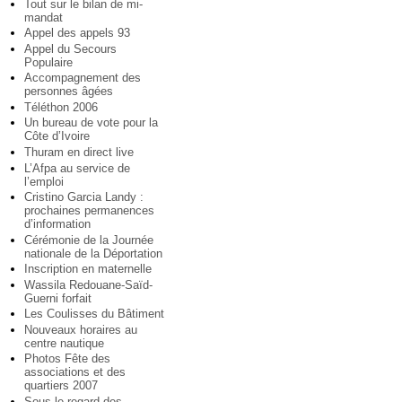
Tout sur le bilan de mi-
mandat
Appel des appels 93
Appel du Secours
Populaire
Accompagnement des
personnes âgées
Téléthon 2006
Un bureau de vote pour la
Côte d’Ivoire
Thuram en direct live
L’Afpa au service de
l’emploi
Cristino Garcia Landy :
prochaines permanences
d’information
Cérémonie de la Journée
nationale de la Déportation
Inscription en maternelle
Wassila Redouane-Saïd-
Guerni forfait
Les Coulisses du Bâtiment
Nouveaux horaires au
centre nautique
Photos Fête des
associations et des
quartiers 2007
Sous le regard des