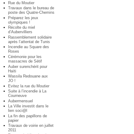
Rue du Moutier
Travaux dans le bureau de
poste des Quatre-Chemins
Préparez les jeux
olympiques !
Récolte du miel
d’Aubervilliers
Rassemblement solidaire
après l’attentat de Tunis
Incendie au Square des
Roses
Cérémonie pour les
massacres de Sétif
Auber surenchérit pour
Haïti
Wassila Redouane aux
JO !
Evitez la rue du Moutier
Suite à l’incendie à La
Courneuve
Aubermensuel
La Ville investit dans le
lien soci@l
La fin des papillons de
papier
Travaux de voirie en juillet
2011