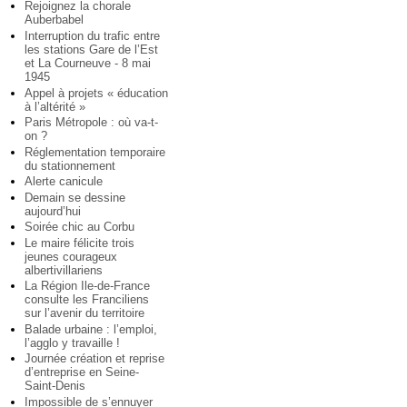
Rejoignez la chorale
Auberbabel
Interruption du trafic entre
les stations Gare de l’Est
et La Courneuve - 8 mai
1945
Appel à projets « éducation
à l’altérité »
Paris Métropole : où va-t-
on ?
Réglementation temporaire
du stationnement
Alerte canicule
Demain se dessine
aujourd’hui
Soirée chic au Corbu
Le maire félicite trois
jeunes courageux
albertivillariens
La Région Ile-de-France
consulte les Franciliens
sur l’avenir du territoire
Balade urbaine : l’emploi,
l’agglo y travaille !
Journée création et reprise
d’entreprise en Seine-
Saint-Denis
Impossible de s’ennuyer