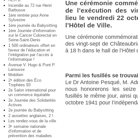
Une cérémonie commém
Incendie au 72 rue Henri
de l’exécution des vi
Barbusse
1ère rentrée pour Anne
lieu le vendredi 22 oc
Sylvestre
l’Hôtel de Ville.
1ère journée du Babysitting
1ère Journée d’information
sur le Cancer Colorectal en
Une cérémonie commémorativ
Seine-Saint-Denis
des vingt-sept de Châteaubri
1 500 ordinateurs offert en
à 18 h dans le hall de l’Hôte
faveur de l’éducation et
l’intégration par l’accès à
l’informatique !
Avenue V. Hugo & Pont P.
Larousse
Mobilien
Parmi les fusillés se trouv
2
édition des Éco
e
Le Dr Antoine Pesqué, M. Ad
Trophées 93
nous honorerons les seize
2e Salon international pour
un commerce équitable
fusillés le même jour, ainsi
2e Journée des Solidarités
octobre 1941 pour l’indépenda
Actives
2e journée du Babysitting
2 assiettes anglaises, 2 !
Les rendez-vous de la ville
3
semaine nationale
e
d’information et de
prévention des maladies