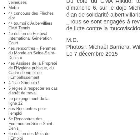
Du côté du CMA Aïkido, to
veineuses
dimanche 6, sur le dojo Mic
Métro
4
concours des Flèches
e
élan de solidarité albertivillari
d’or
_Tous se sont engagés à reve
4
tournoi d’Aubervilliers
e
de lutte contre la mucoviscid
CMA Tennis
4e édition du Festival
International Génération
M.D.
Court
Photos : Michaël Barriera, Wi
4es rencontres « Femmes
Le 7 décembre 2015
du Monde en Seine-Saint-
Denis »
4es Assises de la Propreté
de l’Hygiène publique, du
Cadre de vie et de
l’Embellissement
4-1 au Sambola !
5 règles à respecter en cas
d’arrêt de travail
Le prolongement de la
ligne 12
5es Rencontres pour
l’emploi
5e Rencontres des
Femmes en Seine Saint-
Denis
6e édition des Mois de
l’Emploi