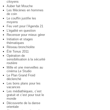
citoyens
Auber fait Mouche
Les Mécènes en hommes
de coin
Le couffin justifie les
moyens
Feu vert pour l’Agenda 21
L’égalité en question
Recenser pour mieux gérer
Initiation et stages
thématiques
Réseau bronchiolite
Été Tonus 2011
Opération de
sensibilisation à la sécurité
routière
Mille et une merveilles au
cinéma Le Studio
Le Plan Grand Froid
déclenché
Les bons plans pour les
vacances
Les médiathèques, c’est
gratuit et c’est pour tout le
monde
Découverte de la danse
orientale