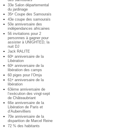
33e Salon départemental
du jardinage
35
Coupe des Samouraïs
e
43e coupe des samouraïs
50e anniversaire des
indépendances africaines
56 invitations pour 2
personnes à gagner pour
assister à UNIGHTED, la
nuit DJ
Jack RALITE
60
anniversaire de la
e
Libération
60
anniversaire de la
e
libération des camps
60 piges pour l’Omja
61
anniversaire de la
e
libération
63ème anniversaire de
l’exécution des vingt-sept
de Châteaubriant
66e anniversaire de la
Libération de Paris et
d’Aubervilliers
70e anniversaire de la
disparition de Marcel Reine
72 % des habitants