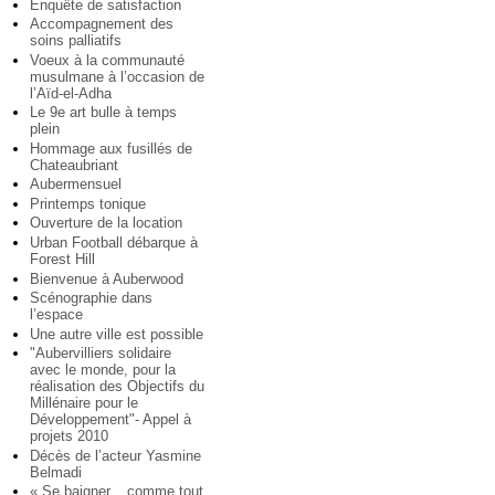
Enquête de satisfaction
Accompagnement des
soins palliatifs
Voeux à la communauté
musulmane à l’occasion de
l’Aïd-el-Adha
Le 9e art bulle à temps
plein
Hommage aux fusillés de
Chateaubriant
Aubermensuel
Printemps tonique
Ouverture de la location
Urban Football débarque à
Forest Hill
Bienvenue à Auberwood
Scénographie dans
l’espace
Une autre ville est possible
"Aubervilliers solidaire
avec le monde, pour la
réalisation des Objectifs du
Millénaire pour le
Développement"- Appel à
projets 2010
Décès de l’acteur Yasmine
Belmadi
« Se baigner... comme tout