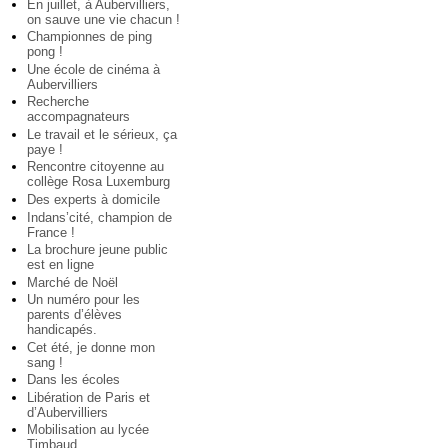
En juillet, à Aubervilliers,
on sauve une vie chacun !
Championnes de ping
pong !
Une école de cinéma à
Aubervilliers
Recherche
accompagnateurs
Le travail et le sérieux, ça
paye !
Rencontre citoyenne au
collège Rosa Luxemburg
Des experts à domicile
Indans’cité, champion de
France !
La brochure jeune public
est en ligne
Marché de Noël
Un numéro pour les
parents d’élèves
handicapés.
Cet été, je donne mon
sang !
Dans les écoles
Libération de Paris et
d’Aubervilliers
Mobilisation au lycée
Timbaud