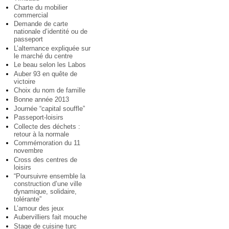
Charte du mobilier
commercial
Demande de carte
nationale d’identité ou de
passeport
L’alternance expliquée sur
le marché du centre
Le beau selon les Labos
Auber 93 en quête de
victoire
Choix du nom de famille
Bonne année 2013
Journée “capital souffle”
Passeport-loisirs
Collecte des déchets :
retour à la normale
Commémoration du 11
novembre
Cross des centres de
loisirs
“Poursuivre ensemble la
construction d’une ville
dynamique, solidaire,
tolérante”
L’amour des jeux
Aubervilliers fait mouche
Stage de cuisine turc