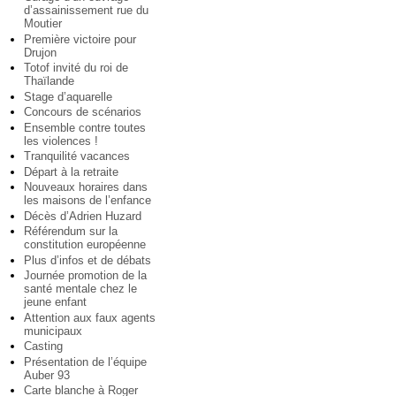
d’assainissement rue du
Moutier
Première victoire pour
Drujon
Totof invité du roi de
Thaïlande
Stage d’aquarelle
Concours de scénarios
Ensemble contre toutes
les violences !
Tranquilité vacances
Départ à la retraite
Nouveaux horaires dans
les maisons de l’enfance
Décès d’Adrien Huzard
Référendum sur la
constitution européenne
Plus d’infos et de débats
Journée promotion de la
santé mentale chez le
jeune enfant
Attention aux faux agents
municipaux
Casting
Présentation de l’équipe
Auber 93
Carte blanche à Roger