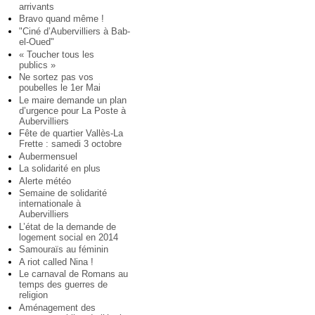
arrivants
Bravo quand même !
"Ciné d’Aubervilliers à Bab-
el-Oued"
« Toucher tous les
publics »
Ne sortez pas vos
poubelles le 1er Mai
Le maire demande un plan
d’urgence pour La Poste à
Aubervilliers
Fête de quartier Vallès-La
Frette : samedi 3 octobre
Aubermensuel
La solidarité en plus
Alerte météo
Semaine de solidarité
internationale à
Aubervilliers
L’état de la demande de
logement social en 2014
Samouraïs au féminin
A riot called Nina !
Le carnaval de Romans au
temps des guerres de
religion
Aménagement des