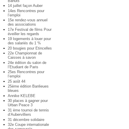
Bahuts
14 juillet façon Auber
14es Rencontres pour
l’emploi
15e rendez-vous annuel
des associations
17e Festival de films Pour
éveiller les regards
19 logements à louer pour
des salariés du 1 %
20 bougies pour Etincelles
22e Championnat de
Caisses à savon
24e édition du salon de
l’Etudiant de Paris
25es Rencontres pour
l’emploi
25 août 44
25ème édition Banlieues
bleues
Annike KELEBE
30 places à gagner pour
Urban Peace 3
31 ème tournoi de tennis
d’Aubervilliers
31 décembre solidaire
32e Coupe internationale
des samouraïs