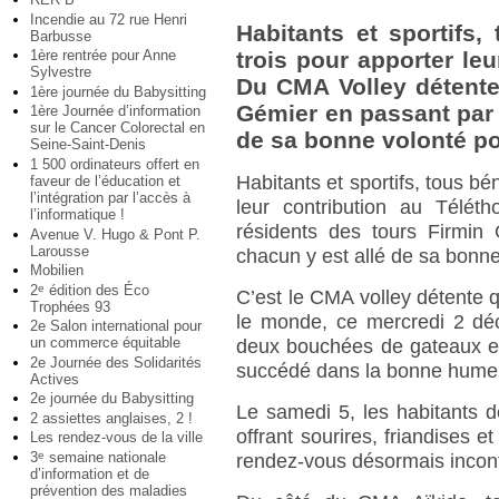
Incendie au 72 rue Henri
Habitants et sportifs
Barbusse
1ère rentrée pour Anne
trois pour apporter le
Sylvestre
Du CMA Volley détente
1ère journée du Babysitting
Gémier en passant par 
1ère Journée d’information
sur le Cancer Colorectal en
de sa bonne volonté po
Seine-Saint-Denis
1 500 ordinateurs offert en
Habitants et sportifs, tous bé
faveur de l’éducation et
l’intégration par l’accès à
leur contribution au Télé
l’informatique !
résidents des tours Firmin
Avenue V. Hugo & Pont P.
Larousse
chacun y est allé de sa bonne
Mobilien
2
édition des Éco
e
C’est le CMA volley détente 
Trophées 93
le monde, ce mercredi 2 d
2e Salon international pour
un commerce équitable
deux bouchées de gateaux et
2e Journée des Solidarités
succédé dans la bonne humeur
Actives
2e journée du Babysitting
Le samedi 5, les habitants de
2 assiettes anglaises, 2 !
offrant sourires, friandises 
Les rendez-vous de la ville
3
semaine nationale
e
rendez-vous désormais incon
d’information et de
prévention des maladies