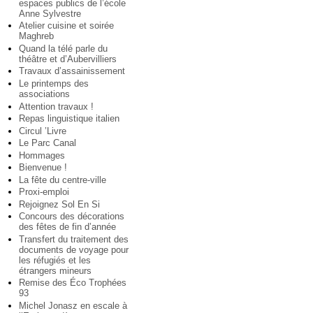
espaces publics de l’école
Anne Sylvestre
Atelier cuisine et soirée
Maghreb
Quand la télé parle du
théâtre et d’Aubervilliers
Travaux d’assainissement
Le printemps des
associations
Attention travaux !
Repas linguistique italien
Circul ’Livre
Le Parc Canal
Hommages
Bienvenue !
La fête du centre-ville
Proxi-emploi
Rejoignez Sol En Si
Concours des décorations
des fêtes de fin d’année
Transfert du traitement des
documents de voyage pour
les réfugiés et les
étrangers mineurs
Remise des Éco Trophées
93
Michel Jonasz en escale à