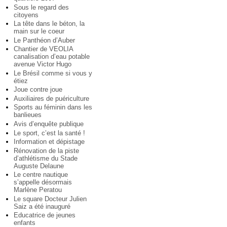
Sous le regard des
citoyens
La tête dans le béton, la
main sur le coeur
Le Panthéon d’Auber
Chantier de VEOLIA
canalisation d’eau potable
avenue Victor Hugo
Le Brésil comme si vous y
étiez
Joue contre joue
Auxiliaires de puériculture
Sports au féminin dans les
banlieues
Avis d’enquête publique
Le sport, c’est la santé !
Information et dépistage
Rénovation de la piste
d’athlétisme du Stade
Auguste Delaune
Le centre nautique
s’appelle désormais
Marlène Peratou
Le square Docteur Julien
Saiz a été inauguré
Educatrice de jeunes
enfants