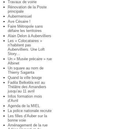
Travaux de voirie
Rénovation de la Poste
principale
Aubermensuel
Ave Césaire !
Faire Métropole sans
défaire les territoires
Alain Delon à Aubervilliers
Les « Colocataires »
n’habitent pas
Aubervilliers. Une Loft
Story...
Un « Musée précaire » rue
Albinet
Un square au nom de
Thierry Saganta
Quand la ville bouge
Fadila Belkebla est au
Théâtre des Amandiers
jusqu’au 11 avril
Infos formation mois
d’Avril
Agenda de la MIEL
La police nationale recrute
Les filles d’Auber sur la
bonne voie
Aménagement de la rue