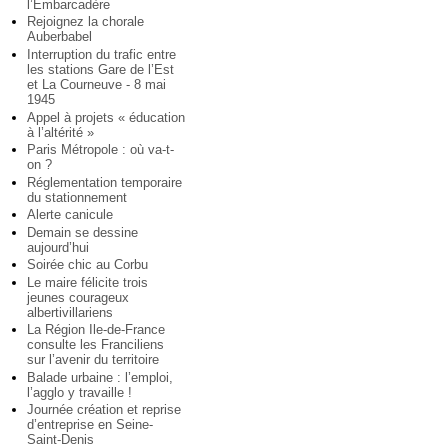
l’Embarcadère
Rejoignez la chorale
Auberbabel
Interruption du trafic entre
les stations Gare de l’Est
et La Courneuve - 8 mai
1945
Appel à projets « éducation
à l’altérité »
Paris Métropole : où va-t-
on ?
Réglementation temporaire
du stationnement
Alerte canicule
Demain se dessine
aujourd’hui
Soirée chic au Corbu
Le maire félicite trois
jeunes courageux
albertivillariens
La Région Ile-de-France
consulte les Franciliens
sur l’avenir du territoire
Balade urbaine : l’emploi,
l’agglo y travaille !
Journée création et reprise
d’entreprise en Seine-
Saint-Denis