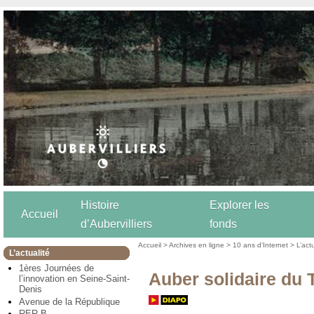
Histoire
Explorer les
Accueil
d’Aubervilliers
fonds
Accueil
>
Archives en ligne
>
10 ans d’Internet
>
L’act
L’actualité
1ères Journées de
Auber solidaire du 
l’innovation en Seine-Saint-
Denis
Avenue de la République
RER B