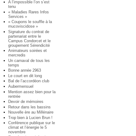
A l’impossible l’on s’est
tenu
« Maladies Rares Infos
Services »
« Coupons le souffle à la
mucoviscidose »
Signature du contrat de
partenariat entre le
Campus Condorcet et le
groupement Sérendicité
Animateurs soirées et
mercredis
Un carnaval de tous les
temps
Bonne année 2963
Le court en dit long
Bal de l’accordéon club
Aubermensuel
Mention assez bien pour la
rentrée
Devoir de mémoires
Retour dans les bassins
Nouvelle ère au Millénaire
Trop bien à Lucien Brun !
Conférence publique sur le
climat et l’énergie le 5
novembre