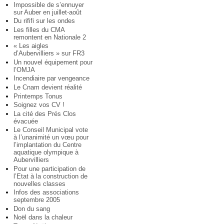
Impossible de s’ennuyer
sur Auber en juillet-août
Du rififi sur les ondes
Les filles du CMA
remontent en Nationale 2
« Les aigles
d’Aubervilliers » sur FR3
Un nouvel équipement pour
l’OMJA
Incendiaire par vengeance
Le Cnam devient réalité
Printemps Tonus
Soignez vos CV !
La cité des Prés Clos
évacuée
Le Conseil Municipal vote
à l’unanimité un vœu pour
l’implantation du Centre
aquatique olympique à
Aubervilliers
Pour une participation de
l’Etat à la construction de
nouvelles classes
Infos des associations
septembre 2005
Don du sang
Noël dans la chaleur