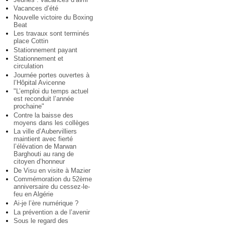
Vacances d’été
Nouvelle victoire du Boxing
Beat
Les travaux sont terminés
place Cottin
Stationnement payant
Stationnement et
circulation
Journée portes ouvertes à
l’Hôpital Avicenne
"L’emploi du temps actuel
est reconduit l’année
prochaine"
Contre la baisse des
moyens dans les collèges
La ville d’Aubervilliers
maintient avec fierté
l’élévation de Marwan
Barghouti au rang de
citoyen d’honneur
De Visu en visite à Mazier
Commémoration du 52ème
anniversaire du cessez-le-
feu en Algérie
Ai-je l’ère numérique ?
La prévention a de l’avenir
Sous le regard des