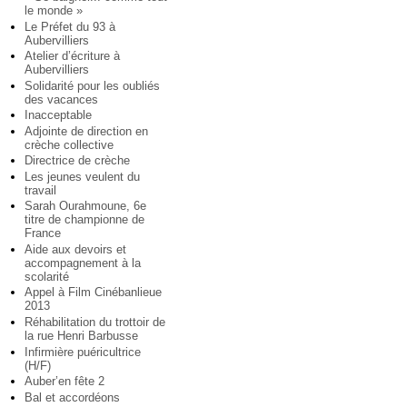
le monde »
Le Préfet du 93 à
Aubervilliers
Atelier d’écriture à
Aubervilliers
Solidarité pour les oubliés
des vacances
Inacceptable
Adjointe de direction en
crèche collective
Directrice de crèche
Les jeunes veulent du
travail
Sarah Ourahmoune, 6e
titre de championne de
France
Aide aux devoirs et
accompagnement à la
scolarité
Appel à Film Cinébanlieue
2013
Réhabilitation du trottoir de
la rue Henri Barbusse
Infirmière puéricultrice
(H/F)
Auber’en fête 2
Bal et accordéons