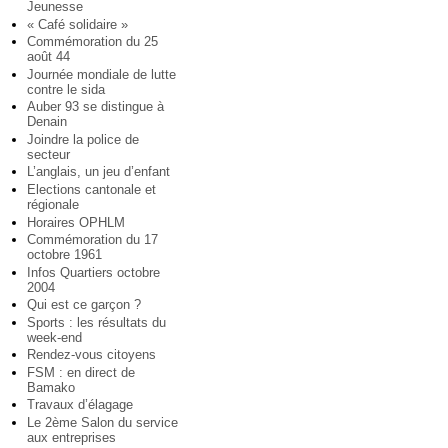
Jeunesse
« Café solidaire »
Commémoration du 25
août 44
Journée mondiale de lutte
contre le sida
Auber 93 se distingue à
Denain
Joindre la police de
secteur
L’anglais, un jeu d’enfant
Elections cantonale et
régionale
Horaires OPHLM
Commémoration du 17
octobre 1961
Infos Quartiers octobre
2004
Qui est ce garçon ?
Sports : les résultats du
week-end
Rendez-vous citoyens
FSM : en direct de
Bamako
Travaux d’élagage
Le 2ème Salon du service
aux entreprises