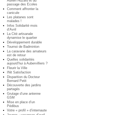
Adrien Huzard et du
passage des Ecoles
Comment affronter la
canicule
Les platanes sont
malades !
Infos Solidarité mois
d’Avril
La Cité artisanale
dynamise le quartier
Développement durable
Tournoi de Badminton
La caravane des amateurs
est de retour
Quelles solidarités
aujourd’hui à Aubervilliers ?
Fleurir la Ville
INit Satisfaction
Disparition du Docteur
Bernard Petit
Découverte des jardins
partagés
Grutage d’une antenne
GSM
Mise en place d’un
Pédibus
Votre « profil » d’internaute
Jeunes : vacances d’avril