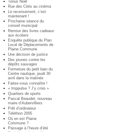
Tonus Noël
Rue des Cités au cinéma
Le recensement, c’est
maintenant !
Prochaine séance du
conseil municipal
Remise des livres cadeaux
aux écoliers
Enquête publique du Plan
Local de Déplacements de
Plaine Commune
Une décision de justice
Des prunes contre les
dépôts sauvages
Fermeture du petit bain du
Centre nautique, jeudi 30
avril dans la matinée
Faites-vous connaître !
« Imppulse ? J’y crois »
Quartiers de sports
Pascal Beaudet, nouveau
maire d’Aubervilliers
Prêt d’ordinateur
Téléthon 2005
Où en est Plaine
Commune ?
Passage à l’heure d’été