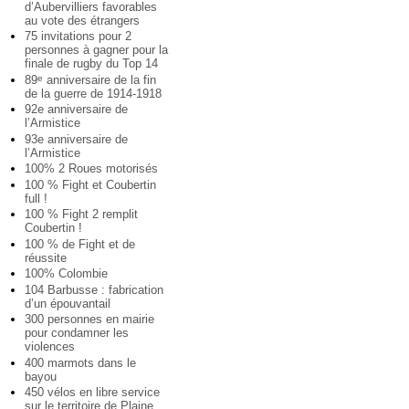
d’Aubervilliers favorables
au vote des étrangers
75 invitations pour 2
personnes à gagner pour la
finale de rugby du Top 14
89
anniversaire de la fin
e
de la guerre de 1914-1918
92e anniversaire de
l’Armistice
93e anniversaire de
l’Armistice
100% 2 Roues motorisés
100 % Fight et Coubertin
full !
100 % Fight 2 remplit
Coubertin !
100 % de Fight et de
réussite
100% Colombie
104 Barbusse : fabrication
d’un épouvantail
300 personnes en mairie
pour condamner les
violences
400 marmots dans le
bayou
450 vélos en libre service
sur le territoire de Plaine