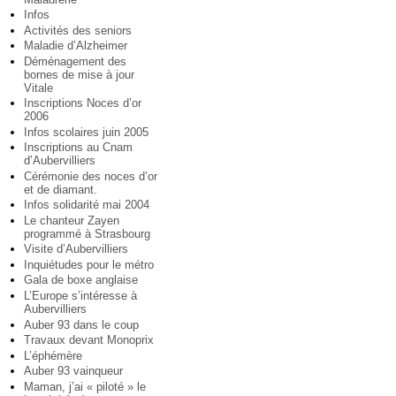
Infos
Activités des seniors
Maladie d’Alzheimer
Déménagement des
bornes de mise à jour
Vitale
Inscriptions Noces d’or
2006
Infos scolaires juin 2005
Inscriptions au Cnam
d’Aubervilliers
Cérémonie des noces d’or
et de diamant.
Infos solidarité mai 2004
Le chanteur Zayen
programmé à Strasbourg
Visite d’Aubervilliers
Inquiétudes pour le métro
Gala de boxe anglaise
L’Europe s’intéresse à
Aubervilliers
Auber 93 dans le coup
Travaux devant Monoprix
L’éphémère
Auber 93 vainqueur
Maman, j’ai « piloté » le