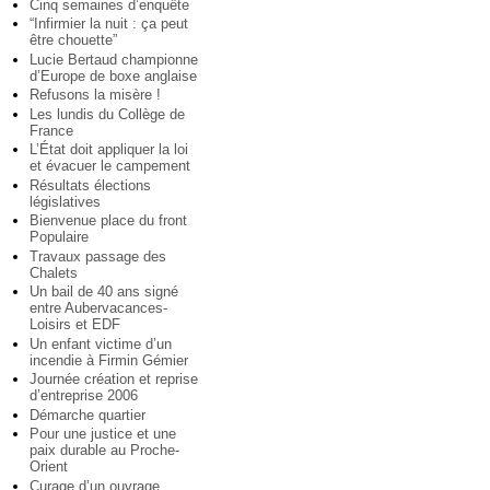
Cinq semaines d’enquête
“Infirmier la nuit : ça peut
être chouette”
Lucie Bertaud championne
d’Europe de boxe anglaise
Refusons la misère !
Les lundis du Collège de
France
L’État doit appliquer la loi
et évacuer le campement
Résultats élections
législatives
Bienvenue place du front
Populaire
Travaux passage des
Chalets
Un bail de 40 ans signé
entre Aubervacances-
Loisirs et EDF
Un enfant victime d’un
incendie à Firmin Gémier
Journée création et reprise
d’entreprise 2006
Démarche quartier
Pour une justice et une
paix durable au Proche-
Orient
Curage d’un ouvrage