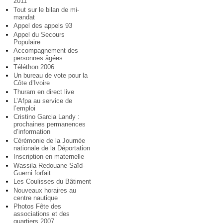
2011
Tout sur le bilan de mi-
mandat
Appel des appels 93
Appel du Secours
Populaire
Accompagnement des
personnes âgées
Téléthon 2006
Un bureau de vote pour la
Côte d’Ivoire
Thuram en direct live
L’Afpa au service de
l’emploi
Cristino Garcia Landy :
prochaines permanences
d’information
Cérémonie de la Journée
nationale de la Déportation
Inscription en maternelle
Wassila Redouane-Saïd-
Guerni forfait
Les Coulisses du Bâtiment
Nouveaux horaires au
centre nautique
Photos Fête des
associations et des
quartiers 2007