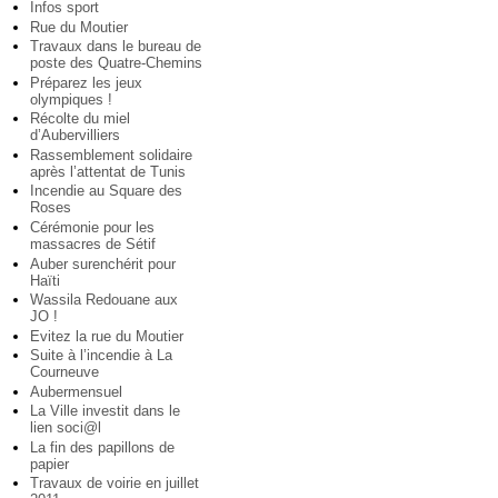
Infos sport
Rue du Moutier
Travaux dans le bureau de
poste des Quatre-Chemins
Préparez les jeux
olympiques !
Récolte du miel
d’Aubervilliers
Rassemblement solidaire
après l’attentat de Tunis
Incendie au Square des
Roses
Cérémonie pour les
massacres de Sétif
Auber surenchérit pour
Haïti
Wassila Redouane aux
JO !
Evitez la rue du Moutier
Suite à l’incendie à La
Courneuve
Aubermensuel
La Ville investit dans le
lien soci@l
La fin des papillons de
papier
Travaux de voirie en juillet