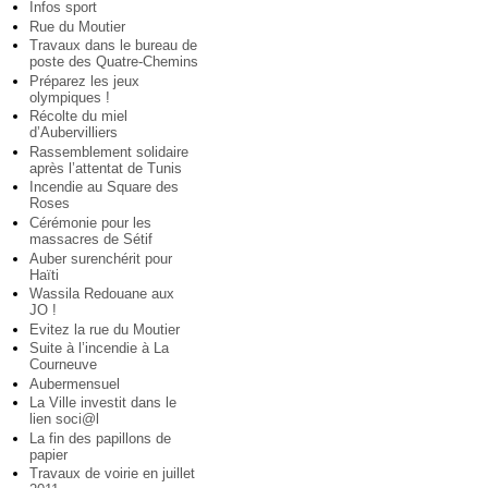
Infos sport
Rue du Moutier
Travaux dans le bureau de
poste des Quatre-Chemins
Préparez les jeux
olympiques !
Récolte du miel
d’Aubervilliers
Rassemblement solidaire
après l’attentat de Tunis
Incendie au Square des
Roses
Cérémonie pour les
massacres de Sétif
Auber surenchérit pour
Haïti
Wassila Redouane aux
JO !
Evitez la rue du Moutier
Suite à l’incendie à La
Courneuve
Aubermensuel
La Ville investit dans le
lien soci@l
La fin des papillons de
papier
Travaux de voirie en juillet