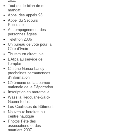
2011
Tout sur le bilan de mi-
mandat
Appel des appels 93
Appel du Secours
Populaire
Accompagnement des
personnes âgées
Téléthon 2006
Un bureau de vote pour la
Côte d’Ivoire
Thuram en direct live
L’Afpa au service de
l’emploi
Cristino Garcia Landy :
prochaines permanences
d’information
Cérémonie de la Journée
nationale de la Déportation
Inscription en maternelle
Wassila Redouane-Saïd-
Guerni forfait
Les Coulisses du Bâtiment
Nouveaux horaires au
centre nautique
Photos Fête des
associations et des
quartiers 2007