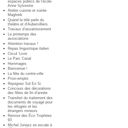
espaces publics de l’école
Anne Sylvestre
Atelier cuisine et soirée
Maghreb
Quand la télé parle du
théâtre et d’Aubervilliers
Travaux d’assainissement
Le printemps des
associations
Attention travaux !
Repas linguistique italien
Circul ’Livre
Le Parc Canal
Hommages
Bienvenue !
La fête du centre-ville
Proxi-emploi
Rejoignez Sol En Si
Concours des décorations
des fêtes de fin d’année
Transfert du traitement des
documents de voyage pour
les réfugiés et les
étrangers mineurs
Remise des Éco Trophées
93
Michel Jonasz en escale à