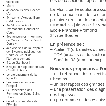
ces deux secteurs, après une 
veineuses
Métro
La Municipalité souhaite assoc
4
concours des Flèches
e
d’or
de la conception de ces pr
4
tournoi d’Aubervilliers
e
première réunion de concertat
CMA Tennis
Le mardi 26 juin 2007 à 19 h
4e édition du Festival
International Génération
Ecole Francine Fromond
Court
34, rue Bordier
4es rencontres « Femmes
du Monde en Seine-Saint-
En présence de :
Denis »
4es Assises de la Propreté
–
Atelier T (urbanistes du se
de l’Hygiène publique, du
–
TOA (urbanistes du secteur
Cadre de vie et de
l’Embellissement
–
Sodédat 93 (aménageur)
4-1 au Sambola !
5 règles à respecter en cas
Nous vous proposons à l’or
d’arrêt de travail
–
un bref rappel des objectifs
Le prolongement de la
ligne 12
Chemins
5es Rencontres pour
–
un bref rappel des grandes 
l’emploi
–
une présentation des diagno
5e Rencontres des
Femmes en Seine Saint-
des Impasses,
Denis
du programme et des esquis
6e édition des Mois de
l’Emploi