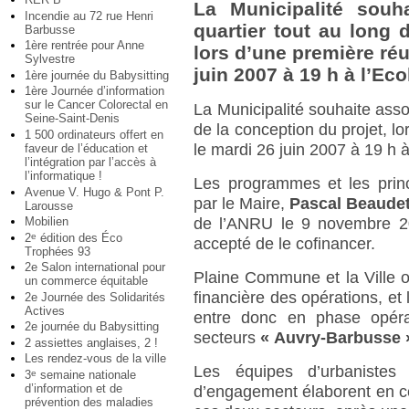
La Municipalité souh
Incendie au 72 rue Henri
quartier tout au long 
Barbusse
1ère rentrée pour Anne
lors d’une première ré
Sylvestre
juin 2007 à 19 h à l’Ec
1ère journée du Babysitting
1ère Journée d’information
sur le Cancer Colorectal en
La Municipalité souhaite assoc
Seine-Saint-Denis
de la conception du projet, l
1 500 ordinateurs offert en
le mardi 26 juin 2007 à 19 h 
faveur de l’éducation et
l’intégration par l’accès à
l’informatique !
Les programmes et les prin
Avenue V. Hugo & Pont P.
par le Maire,
Pascal Beaude
Larousse
Mobilien
de l’ANRU le 9 novembre 2
2
édition des Éco
e
accepté de le cofinancer.
Trophées 93
2e Salon international pour
Plaine Commune et la Ville on
un commerce équitable
financière des opérations, et 
2e Journée des Solidarités
Actives
entre donc en phase opérati
2e journée du Babysitting
secteurs
« Auvry-Barbusse 
2 assiettes anglaises, 2 !
Les rendez-vous de la ville
Les équipes d’urbanistes
3
semaine nationale
e
d’information et de
d’engagement élaborent en c
prévention des maladies