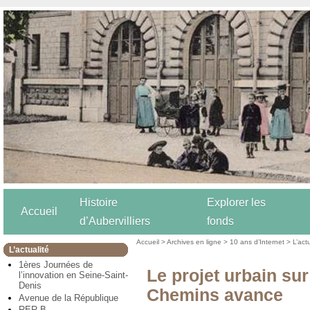
Histoire
Explorer les
Accueil
d’Aubervilliers
fonds
Accueil
>
Archives en ligne
>
10 ans d’Internet
>
L’act
L’actualité
1ères Journées de
Le projet urbain sur 
l’innovation en Seine-Saint-
Denis
Chemins avance
Avenue de la République
RER B