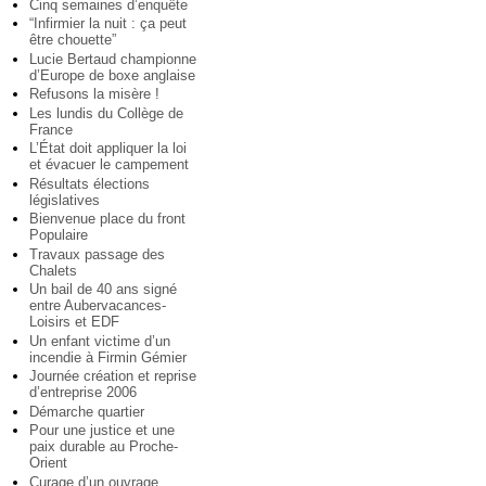
Cinq semaines d’enquête
“Infirmier la nuit : ça peut
être chouette”
Lucie Bertaud championne
d’Europe de boxe anglaise
Refusons la misère !
Les lundis du Collège de
France
L’État doit appliquer la loi
et évacuer le campement
Résultats élections
législatives
Bienvenue place du front
Populaire
Travaux passage des
Chalets
Un bail de 40 ans signé
entre Aubervacances-
Loisirs et EDF
Un enfant victime d’un
incendie à Firmin Gémier
Journée création et reprise
d’entreprise 2006
Démarche quartier
Pour une justice et une
paix durable au Proche-
Orient
Curage d’un ouvrage