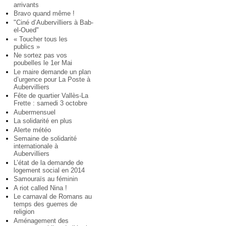
arrivants
Bravo quand même !
"Ciné d’Aubervilliers à Bab-
el-Oued"
« Toucher tous les
publics »
Ne sortez pas vos
poubelles le 1er Mai
Le maire demande un plan
d’urgence pour La Poste à
Aubervilliers
Fête de quartier Vallès-La
Frette : samedi 3 octobre
Aubermensuel
La solidarité en plus
Alerte météo
Semaine de solidarité
internationale à
Aubervilliers
L’état de la demande de
logement social en 2014
Samouraïs au féminin
A riot called Nina !
Le carnaval de Romans au
temps des guerres de
religion
Aménagement des