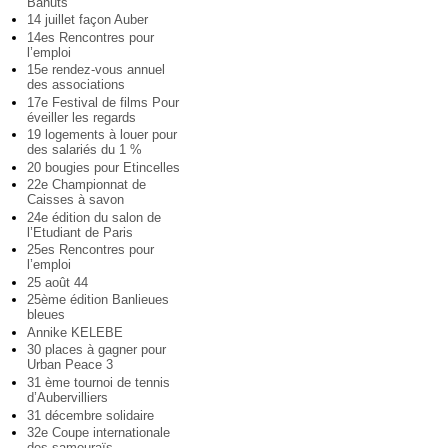
Bahuts
14 juillet façon Auber
14es Rencontres pour
l’emploi
15e rendez-vous annuel
des associations
17e Festival de films Pour
éveiller les regards
19 logements à louer pour
des salariés du 1 %
20 bougies pour Etincelles
22e Championnat de
Caisses à savon
24e édition du salon de
l’Etudiant de Paris
25es Rencontres pour
l’emploi
25 août 44
25ème édition Banlieues
bleues
Annike KELEBE
30 places à gagner pour
Urban Peace 3
31 ème tournoi de tennis
d’Aubervilliers
31 décembre solidaire
32e Coupe internationale
des samouraïs