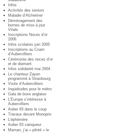
Infos
Activités des seniors
Maladie d’Alzheimer
Déménagement des
bornes de mise à jour
Vitale
Inscriptions Noces d’or
2006
Infos scolaires juin 2005
Inscriptions au Cnam
d’Aubervilliers
Cérémonie des noces d’or
et de diamant.
Infos solidarité mai 2004
Le chanteur Zayen
programmé à Strasbourg
Visite d’Aubervilliers
Inquiétudes pour le métro
Gala de boxe anglaise
L’Europe s’intéresse à
Aubervilliers
Auber 93 dans le coup
Travaux devant Monoprix
L’éphémère
Auber 93 vainqueur
Maman, j’ai « piloté » le