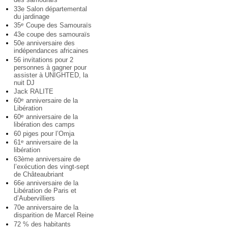
33e Salon départemental
du jardinage
35
Coupe des Samouraïs
e
43e coupe des samouraïs
50e anniversaire des
indépendances africaines
56 invitations pour 2
personnes à gagner pour
assister à UNIGHTED, la
nuit DJ
Jack RALITE
60
anniversaire de la
e
Libération
60
anniversaire de la
e
libération des camps
60 piges pour l’Omja
61
anniversaire de la
e
libération
63ème anniversaire de
l’exécution des vingt-sept
de Châteaubriant
66e anniversaire de la
Libération de Paris et
d’Aubervilliers
70e anniversaire de la
disparition de Marcel Reine
72 % des habitants