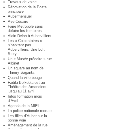
Travaux de voirie
Rénovation de la Poste
principale
Aubermensuel
Ave Césaire !
Faire Métropole sans
défaire les territoires
Alain Delon à Aubervilliers
Les « Colocataires »
n’habitent pas
Aubervilliers. Une Loft
Story...
Un « Musée précaire » rue
Albinet
Un square au nom de
Thierry Saganta
Quand la ville bouge
Fadila Belkebla est au
Théâtre des Amandiers
jusqu’au 11 avril
Infos formation mois
d’Avril
Agenda de la MIEL
La police nationale recrute
Les filles d’Auber sur la
bonne voie
Aménagement de la rue