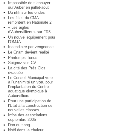
Impossible de s’ennuyer
sur Auber en juillet-août
Du rififi sur les ondes
Les filles du CMA
remontent en Nationale 2
« Les aigles
d’Aubervilliers » sur FR3
Un nouvel équipement pour
l’OMJA
Incendiaire par vengeance
Le Cnam devient réalité
Printemps Tonus
Soignez vos CV !
La cité des Prés Clos
évacuée
Le Conseil Municipal vote
à l’unanimité un vœu pour
l’implantation du Centre
aquatique olympique à
Aubervilliers
Pour une participation de
l’Etat à la construction de
nouvelles classes
Infos des associations
septembre 2005
Don du sang
Noël dans la chaleur