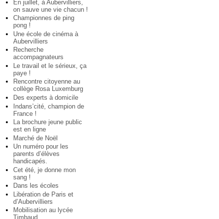
En juillet, à Aubervilliers,
on sauve une vie chacun !
Championnes de ping
pong !
Une école de cinéma à
Aubervilliers
Recherche
accompagnateurs
Le travail et le sérieux, ça
paye !
Rencontre citoyenne au
collège Rosa Luxemburg
Des experts à domicile
Indans’cité, champion de
France !
La brochure jeune public
est en ligne
Marché de Noël
Un numéro pour les
parents d’élèves
handicapés.
Cet été, je donne mon
sang !
Dans les écoles
Libération de Paris et
d’Aubervilliers
Mobilisation au lycée
Timbaud