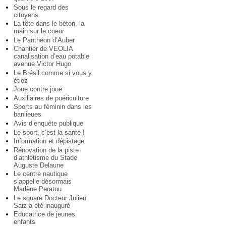
Sous le regard des
citoyens
La tête dans le béton, la
main sur le coeur
Le Panthéon d’Auber
Chantier de VEOLIA
canalisation d’eau potable
avenue Victor Hugo
Le Brésil comme si vous y
étiez
Joue contre joue
Auxiliaires de puériculture
Sports au féminin dans les
banlieues
Avis d’enquête publique
Le sport, c’est la santé !
Information et dépistage
Rénovation de la piste
d’athlétisme du Stade
Auguste Delaune
Le centre nautique
s’appelle désormais
Marlène Peratou
Le square Docteur Julien
Saiz a été inauguré
Educatrice de jeunes
enfants