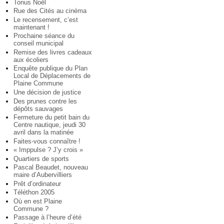
Tonus Noël
Rue des Cités au cinéma
Le recensement, c’est
maintenant !
Prochaine séance du
conseil municipal
Remise des livres cadeaux
aux écoliers
Enquête publique du Plan
Local de Déplacements de
Plaine Commune
Une décision de justice
Des prunes contre les
dépôts sauvages
Fermeture du petit bain du
Centre nautique, jeudi 30
avril dans la matinée
Faites-vous connaître !
« Imppulse ? J’y crois »
Quartiers de sports
Pascal Beaudet, nouveau
maire d’Aubervilliers
Prêt d’ordinateur
Téléthon 2005
Où en est Plaine
Commune ?
Passage à l’heure d’été