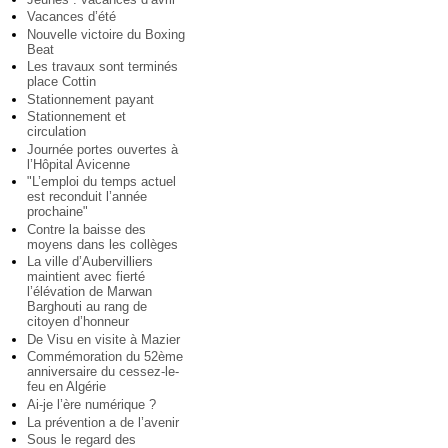
Vacances d’été
Nouvelle victoire du Boxing
Beat
Les travaux sont terminés
place Cottin
Stationnement payant
Stationnement et
circulation
Journée portes ouvertes à
l’Hôpital Avicenne
"L’emploi du temps actuel
est reconduit l’année
prochaine"
Contre la baisse des
moyens dans les collèges
La ville d’Aubervilliers
maintient avec fierté
l’élévation de Marwan
Barghouti au rang de
citoyen d’honneur
De Visu en visite à Mazier
Commémoration du 52ème
anniversaire du cessez-le-
feu en Algérie
Ai-je l’ère numérique ?
La prévention a de l’avenir
Sous le regard des