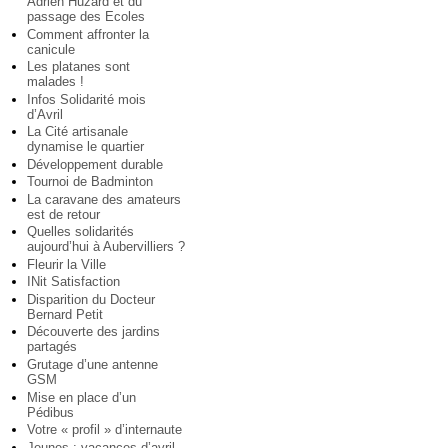
Adrien Huzard et du
passage des Ecoles
Comment affronter la
canicule
Les platanes sont
malades !
Infos Solidarité mois
d’Avril
La Cité artisanale
dynamise le quartier
Développement durable
Tournoi de Badminton
La caravane des amateurs
est de retour
Quelles solidarités
aujourd’hui à Aubervilliers ?
Fleurir la Ville
INit Satisfaction
Disparition du Docteur
Bernard Petit
Découverte des jardins
partagés
Grutage d’une antenne
GSM
Mise en place d’un
Pédibus
Votre « profil » d’internaute
Jeunes : vacances d’avril