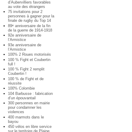
d’Aubervilliers favorables
au vote des étrangers
75 invitations pour 2
personnes à gagner pour la
finale de rugby du Top 14
89
anniversaire de la fin
e
de la guerre de 1914-1918
92e anniversaire de
l’Armistice
93e anniversaire de
l’Armistice
100% 2 Roues motorisés
100 % Fight et Coubertin
full !
100 % Fight 2 remplit
Coubertin !
100 % de Fight et de
réussite
100% Colombie
104 Barbusse : fabrication
d’un épouvantail
300 personnes en mairie
pour condamner les
violences
400 marmots dans le
bayou
450 vélos en libre service
sur le territoire de Plaine