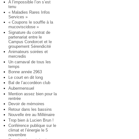
A l’impossible l’on s’est
tenu
« Maladies Rares Infos
Services »
« Coupons le souffle à la
mucoviscidose »
Signature du contrat de
partenariat entre le
Campus Condorcet et le
groupement Sérendicité
Animateurs soirées et
mercredis
Un carnaval de tous les
temps
Bonne année 2963
Le court en dit long
Bal de l’accordéon club
Aubermensuel
Mention assez bien pour la
rentrée
Devoir de mémoires
Retour dans les bassins
Nouvelle ère au Millénaire
Trop bien à Lucien Brun !
Conférence publique sur le
climat et l’énergie le 5
novembre