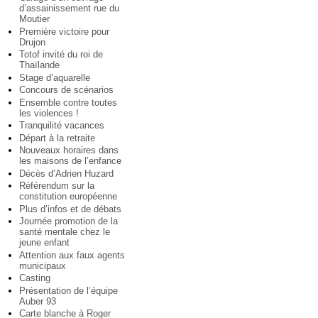
d’assainissement rue du
Moutier
Première victoire pour
Drujon
Totof invité du roi de
Thaïlande
Stage d’aquarelle
Concours de scénarios
Ensemble contre toutes
les violences !
Tranquilité vacances
Départ à la retraite
Nouveaux horaires dans
les maisons de l’enfance
Décès d’Adrien Huzard
Référendum sur la
constitution européenne
Plus d’infos et de débats
Journée promotion de la
santé mentale chez le
jeune enfant
Attention aux faux agents
municipaux
Casting
Présentation de l’équipe
Auber 93
Carte blanche à Roger