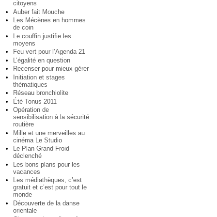
citoyens
Auber fait Mouche
Les Mécènes en hommes
de coin
Le couffin justifie les
moyens
Feu vert pour l’Agenda 21
L’égalité en question
Recenser pour mieux gérer
Initiation et stages
thématiques
Réseau bronchiolite
Été Tonus 2011
Opération de
sensibilisation à la sécurité
routière
Mille et une merveilles au
cinéma Le Studio
Le Plan Grand Froid
déclenché
Les bons plans pour les
vacances
Les médiathèques, c’est
gratuit et c’est pour tout le
monde
Découverte de la danse
orientale