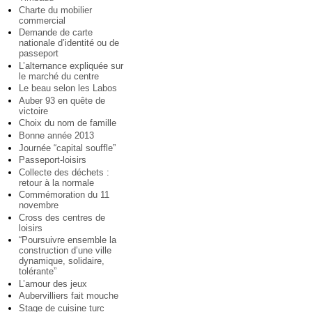
Charte du mobilier
commercial
Demande de carte
nationale d’identité ou de
passeport
L’alternance expliquée sur
le marché du centre
Le beau selon les Labos
Auber 93 en quête de
victoire
Choix du nom de famille
Bonne année 2013
Journée “capital souffle”
Passeport-loisirs
Collecte des déchets :
retour à la normale
Commémoration du 11
novembre
Cross des centres de
loisirs
“Poursuivre ensemble la
construction d’une ville
dynamique, solidaire,
tolérante”
L’amour des jeux
Aubervilliers fait mouche
Stage de cuisine turc