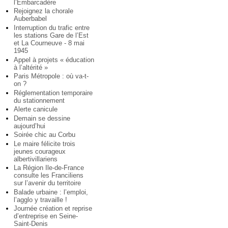
l’Embarcadère
Rejoignez la chorale
Auberbabel
Interruption du trafic entre
les stations Gare de l’Est
et La Courneuve - 8 mai
1945
Appel à projets « éducation
à l’altérité »
Paris Métropole : où va-t-
on ?
Réglementation temporaire
du stationnement
Alerte canicule
Demain se dessine
aujourd’hui
Soirée chic au Corbu
Le maire félicite trois
jeunes courageux
albertivillariens
La Région Ile-de-France
consulte les Franciliens
sur l’avenir du territoire
Balade urbaine : l’emploi,
l’agglo y travaille !
Journée création et reprise
d’entreprise en Seine-
Saint-Denis