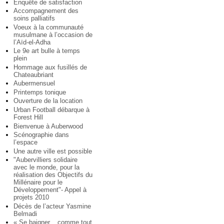
Enquête de satisfaction
Accompagnement des
soins palliatifs
Voeux à la communauté
musulmane à l’occasion de
l’Aïd-el-Adha
Le 9e art bulle à temps
plein
Hommage aux fusillés de
Chateaubriant
Aubermensuel
Printemps tonique
Ouverture de la location
Urban Football débarque à
Forest Hill
Bienvenue à Auberwood
Scénographie dans
l’espace
Une autre ville est possible
"Aubervilliers solidaire
avec le monde, pour la
réalisation des Objectifs du
Millénaire pour le
Développement"- Appel à
projets 2010
Décès de l’acteur Yasmine
Belmadi
« Se baigner... comme tout