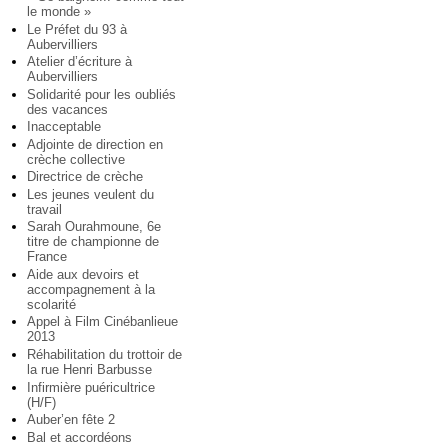
le monde »
Le Préfet du 93 à
Aubervilliers
Atelier d’écriture à
Aubervilliers
Solidarité pour les oubliés
des vacances
Inacceptable
Adjointe de direction en
crèche collective
Directrice de crèche
Les jeunes veulent du
travail
Sarah Ourahmoune, 6e
titre de championne de
France
Aide aux devoirs et
accompagnement à la
scolarité
Appel à Film Cinébanlieue
2013
Réhabilitation du trottoir de
la rue Henri Barbusse
Infirmière puéricultrice
(H/F)
Auber’en fête 2
Bal et accordéons