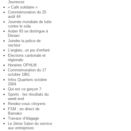
Jeunesse
« Café solidaire »
Commémoration du 25
août 44
Journée mondiale de lutte
contre le sida
Auber 93 se distingue à
Denain
Joindre la police de
secteur
L’anglais, un jeu d’enfant
Elections cantonale et
régionale
Horaires OPHLM
Commémoration du 17
octobre 1961
Infos Quartiers octobre
2004
Qui est ce garçon ?
Sports : les résultats du
week-end
Rendez-vous citoyens
FSM : en direct de
Bamako
Travaux d’élagage
Le 2ème Salon du service
aux entreprises