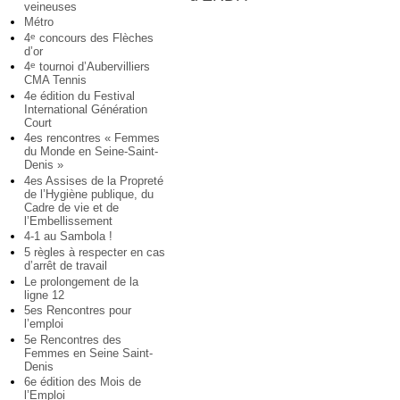
veineuses
Métro
4
concours des Flèches
e
d’or
4
tournoi d’Aubervilliers
e
CMA Tennis
4e édition du Festival
International Génération
Court
4es rencontres « Femmes
du Monde en Seine-Saint-
Denis »
4es Assises de la Propreté
de l’Hygiène publique, du
Cadre de vie et de
l’Embellissement
4-1 au Sambola !
5 règles à respecter en cas
d’arrêt de travail
Le prolongement de la
ligne 12
5es Rencontres pour
l’emploi
5e Rencontres des
Femmes en Seine Saint-
Denis
6e édition des Mois de
l’Emploi