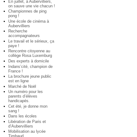
En juillet, à Aubervilliers,
on sauve une vie chacun !
Championnes de ping
pong !
Une école de cinéma à
Aubervilliers
Recherche
accompagnateurs
Le travail et le sérieux, ça
paye !
Rencontre citoyenne au
collège Rosa Luxemburg
Des experts à domicile
Indans’cité, champion de
France !
La brochure jeune public
est en ligne
Marché de Noël
Un numéro pour les
parents d’élèves
handicapés.
Cet été, je donne mon
sang !
Dans les écoles
Libération de Paris et
d’Aubervilliers
Mobilisation au lycée
Timbaud