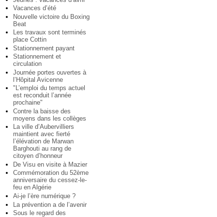
Vacances d’été
Nouvelle victoire du Boxing
Beat
Les travaux sont terminés
place Cottin
Stationnement payant
Stationnement et
circulation
Journée portes ouvertes à
l’Hôpital Avicenne
"L’emploi du temps actuel
est reconduit l’année
prochaine"
Contre la baisse des
moyens dans les collèges
La ville d’Aubervilliers
maintient avec fierté
l’élévation de Marwan
Barghouti au rang de
citoyen d’honneur
De Visu en visite à Mazier
Commémoration du 52ème
anniversaire du cessez-le-
feu en Algérie
Ai-je l’ère numérique ?
La prévention a de l’avenir
Sous le regard des