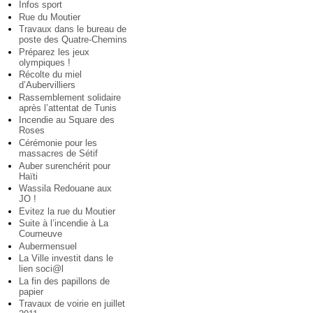
Infos sport
Rue du Moutier
Travaux dans le bureau de
poste des Quatre-Chemins
Préparez les jeux
olympiques !
Récolte du miel
d’Aubervilliers
Rassemblement solidaire
après l’attentat de Tunis
Incendie au Square des
Roses
Cérémonie pour les
massacres de Sétif
Auber surenchérit pour
Haïti
Wassila Redouane aux
JO !
Evitez la rue du Moutier
Suite à l’incendie à La
Courneuve
Aubermensuel
La Ville investit dans le
lien soci@l
La fin des papillons de
papier
Travaux de voirie en juillet