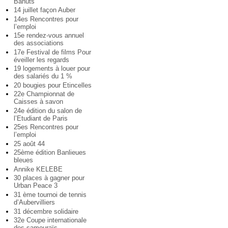
Bahuts
14 juillet façon Auber
14es Rencontres pour
l’emploi
15e rendez-vous annuel
des associations
17e Festival de films Pour
éveiller les regards
19 logements à louer pour
des salariés du 1 %
20 bougies pour Etincelles
22e Championnat de
Caisses à savon
24e édition du salon de
l’Etudiant de Paris
25es Rencontres pour
l’emploi
25 août 44
25ème édition Banlieues
bleues
Annike KELEBE
30 places à gagner pour
Urban Peace 3
31 ème tournoi de tennis
d’Aubervilliers
31 décembre solidaire
32e Coupe internationale
des samouraïs