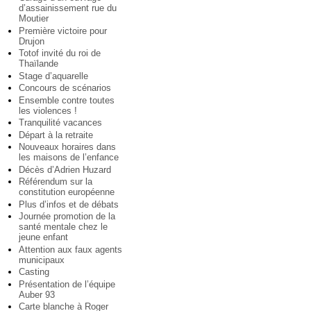
d’assainissement rue du
Moutier
Première victoire pour
Drujon
Totof invité du roi de
Thaïlande
Stage d’aquarelle
Concours de scénarios
Ensemble contre toutes
les violences !
Tranquilité vacances
Départ à la retraite
Nouveaux horaires dans
les maisons de l’enfance
Décès d’Adrien Huzard
Référendum sur la
constitution européenne
Plus d’infos et de débats
Journée promotion de la
santé mentale chez le
jeune enfant
Attention aux faux agents
municipaux
Casting
Présentation de l’équipe
Auber 93
Carte blanche à Roger