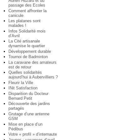
Adrien Huzard et du
passage des Ecoles
Comment affronter la
canicule
Les platanes sont
malades !
Infos Solidarité mois
d’Avril
La Cité artisanale
dynamise le quartier
Développement durable
Tournoi de Badminton
La caravane des amateurs
est de retour
Quelles solidarités
aujourd’hui à Aubervilliers ?
Fleurir la Ville
INit Satisfaction
Disparition du Docteur
Bernard Petit
Découverte des jardins
partagés
Grutage d’une antenne
GSM
Mise en place d’un
Pédibus
Votre « profil » d’internaute
Jeunes : vacances d’avril