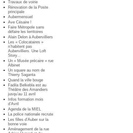
Travaux de voirie
Rénovation de la Poste
principale
Aubermensuel
Ave Césaire !
Faire Métropole sans
défaire les territoires
Alain Delon à Aubervilliers
Les « Colocataires »
n’habitent pas
Aubervilliers. Une Loft
Story...
Un « Musée précaire » rue
Albinet
Un square au nom de
Thierry Saganta
Quand la ville bouge
Fadila Belkebla est au
Théâtre des Amandiers
jusqu’au 11 avril
Infos formation mois
d’Avril
Agenda de la MIEL
La police nationale recrute
Les filles d’Auber sur la
bonne voie
Aménagement de la rue