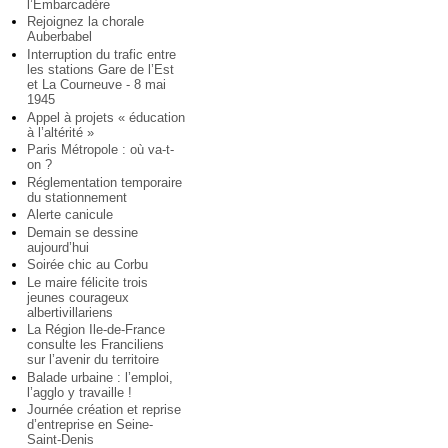
l’Embarcadère
Rejoignez la chorale
Auberbabel
Interruption du trafic entre
les stations Gare de l’Est
et La Courneuve - 8 mai
1945
Appel à projets « éducation
à l’altérité »
Paris Métropole : où va-t-
on ?
Réglementation temporaire
du stationnement
Alerte canicule
Demain se dessine
aujourd’hui
Soirée chic au Corbu
Le maire félicite trois
jeunes courageux
albertivillariens
La Région Ile-de-France
consulte les Franciliens
sur l’avenir du territoire
Balade urbaine : l’emploi,
l’agglo y travaille !
Journée création et reprise
d’entreprise en Seine-
Saint-Denis