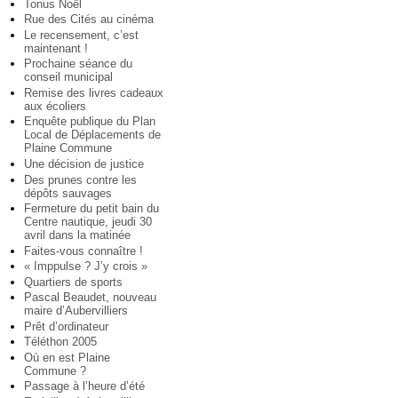
Tonus Noël
Rue des Cités au cinéma
Le recensement, c’est
maintenant !
Prochaine séance du
conseil municipal
Remise des livres cadeaux
aux écoliers
Enquête publique du Plan
Local de Déplacements de
Plaine Commune
Une décision de justice
Des prunes contre les
dépôts sauvages
Fermeture du petit bain du
Centre nautique, jeudi 30
avril dans la matinée
Faites-vous connaître !
« Imppulse ? J’y crois »
Quartiers de sports
Pascal Beaudet, nouveau
maire d’Aubervilliers
Prêt d’ordinateur
Téléthon 2005
Où en est Plaine
Commune ?
Passage à l’heure d’été