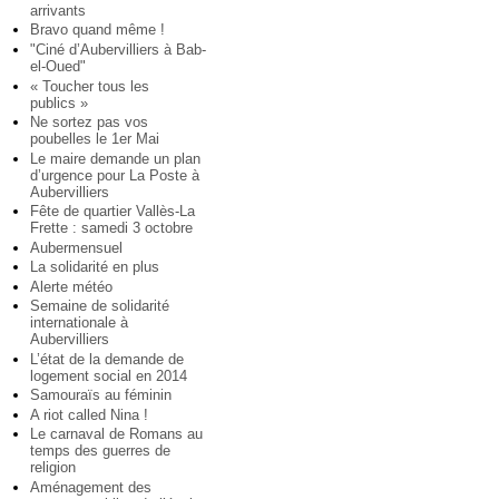
arrivants
Bravo quand même !
"Ciné d’Aubervilliers à Bab-
el-Oued"
« Toucher tous les
publics »
Ne sortez pas vos
poubelles le 1er Mai
Le maire demande un plan
d’urgence pour La Poste à
Aubervilliers
Fête de quartier Vallès-La
Frette : samedi 3 octobre
Aubermensuel
La solidarité en plus
Alerte météo
Semaine de solidarité
internationale à
Aubervilliers
L’état de la demande de
logement social en 2014
Samouraïs au féminin
A riot called Nina !
Le carnaval de Romans au
temps des guerres de
religion
Aménagement des