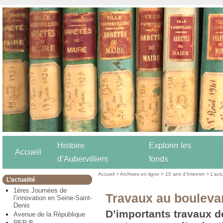
Histoire
Explorer les
Accueil
d’Aubervilliers
fonds
Accueil
>
Archives en ligne
>
10 ans d’Internet
>
L’act
L’actualité
1ères Journées de
Travaux au bouleva
l’innovation en Seine-Saint-
Denis
D’importants travaux d
Avenue de la République
RER B