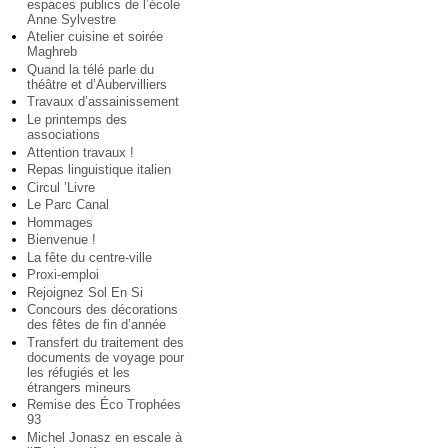
espaces publics de l’école
Anne Sylvestre
Atelier cuisine et soirée
Maghreb
Quand la télé parle du
théâtre et d’Aubervilliers
Travaux d’assainissement
Le printemps des
associations
Attention travaux !
Repas linguistique italien
Circul ’Livre
Le Parc Canal
Hommages
Bienvenue !
La fête du centre-ville
Proxi-emploi
Rejoignez Sol En Si
Concours des décorations
des fêtes de fin d’année
Transfert du traitement des
documents de voyage pour
les réfugiés et les
étrangers mineurs
Remise des Éco Trophées
93
Michel Jonasz en escale à