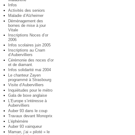
Infos
Activités des seniors
Maladie d’Alzheimer
Déménagement des
bornes de mise à jour
Vitale
Inscriptions Noces d’or
2006
Infos scolaires juin 2005
Inscriptions au Cnam
d’Aubervilliers
Cérémonie des noces d’or
et de diamant.
Infos solidarité mai 2004
Le chanteur Zayen
programmé à Strasbourg
Visite d’Aubervilliers
Inquiétudes pour le métro
Gala de boxe anglaise
L’Europe s’intéresse à
Aubervilliers
Auber 93 dans le coup
Travaux devant Monoprix
L’éphémère
Auber 93 vainqueur
Maman, j’ai « piloté » le