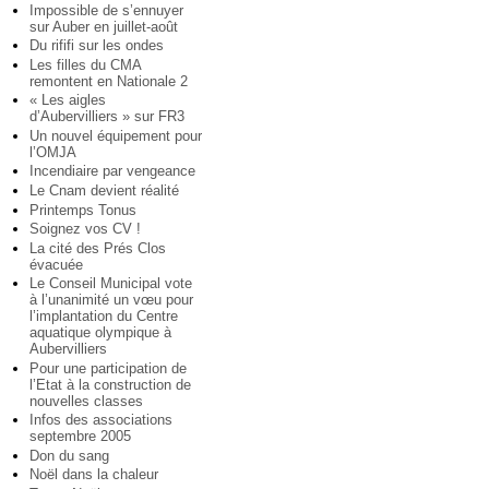
Impossible de s’ennuyer
sur Auber en juillet-août
Du rififi sur les ondes
Les filles du CMA
remontent en Nationale 2
« Les aigles
d’Aubervilliers » sur FR3
Un nouvel équipement pour
l’OMJA
Incendiaire par vengeance
Le Cnam devient réalité
Printemps Tonus
Soignez vos CV !
La cité des Prés Clos
évacuée
Le Conseil Municipal vote
à l’unanimité un vœu pour
l’implantation du Centre
aquatique olympique à
Aubervilliers
Pour une participation de
l’Etat à la construction de
nouvelles classes
Infos des associations
septembre 2005
Don du sang
Noël dans la chaleur