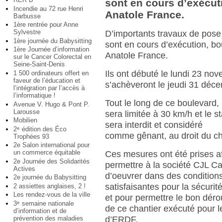
sont en cours d’exécut
Incendie au 72 rue Henri
Anatole France.
Barbusse
1ère rentrée pour Anne
Sylvestre
D’importants travaux de pose
1ère journée du Babysitting
sont en cours d’exécution, b
1ère Journée d’information
Anatole France.
sur le Cancer Colorectal en
Seine-Saint-Denis
Ils ont débuté le lundi 23 no
1 500 ordinateurs offert en
faveur de l’éducation et
s’achèveront le jeudi 31 déc
l’intégration par l’accès à
l’informatique !
Tout le long de ce boulevard, 
Avenue V. Hugo & Pont P.
Larousse
sera limitée à 30 km/h et le 
Mobilien
sera interdit et considéré
2
édition des Éco
e
comme gênant, au droit du ch
Trophées 93
2e Salon international pour
un commerce équitable
Ces mesures ont été prises a
2e Journée des Solidarités
permettre à la société CJL Ca
Actives
d’oeuvrer dans des condition
2e journée du Babysitting
satisfaisantes pour la sécuri
2 assiettes anglaises, 2 !
Les rendez-vous de la ville
et pour permettre le bon dér
3
semaine nationale
e
de ce chantier exécuté pour 
d’information et de
prévention des maladies
d’ERDF.