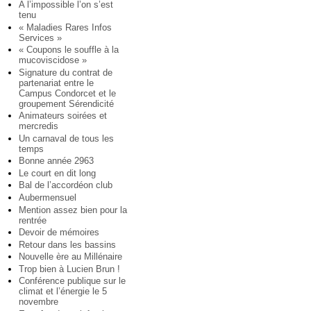
A l’impossible l’on s’est
tenu
« Maladies Rares Infos
Services »
« Coupons le souffle à la
mucoviscidose »
Signature du contrat de
partenariat entre le
Campus Condorcet et le
groupement Sérendicité
Animateurs soirées et
mercredis
Un carnaval de tous les
temps
Bonne année 2963
Le court en dit long
Bal de l’accordéon club
Aubermensuel
Mention assez bien pour la
rentrée
Devoir de mémoires
Retour dans les bassins
Nouvelle ère au Millénaire
Trop bien à Lucien Brun !
Conférence publique sur le
climat et l’énergie le 5
novembre