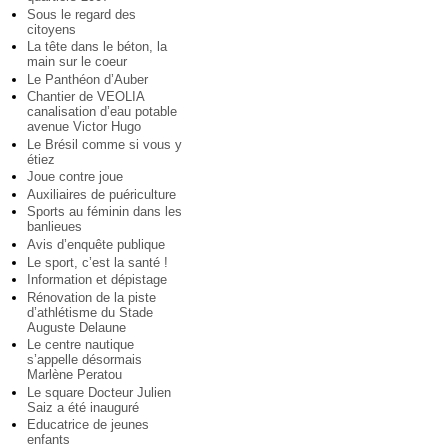
Sous le regard des
citoyens
La tête dans le béton, la
main sur le coeur
Le Panthéon d’Auber
Chantier de VEOLIA
canalisation d’eau potable
avenue Victor Hugo
Le Brésil comme si vous y
étiez
Joue contre joue
Auxiliaires de puériculture
Sports au féminin dans les
banlieues
Avis d’enquête publique
Le sport, c’est la santé !
Information et dépistage
Rénovation de la piste
d’athlétisme du Stade
Auguste Delaune
Le centre nautique
s’appelle désormais
Marlène Peratou
Le square Docteur Julien
Saiz a été inauguré
Educatrice de jeunes
enfants