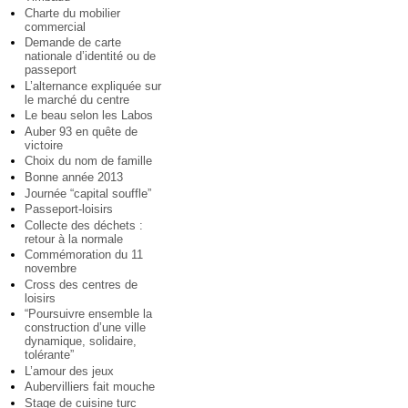
Charte du mobilier
commercial
Demande de carte
nationale d’identité ou de
passeport
L’alternance expliquée sur
le marché du centre
Le beau selon les Labos
Auber 93 en quête de
victoire
Choix du nom de famille
Bonne année 2013
Journée “capital souffle”
Passeport-loisirs
Collecte des déchets :
retour à la normale
Commémoration du 11
novembre
Cross des centres de
loisirs
“Poursuivre ensemble la
construction d’une ville
dynamique, solidaire,
tolérante”
L’amour des jeux
Aubervilliers fait mouche
Stage de cuisine turc