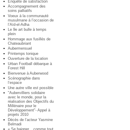
Enquête de satisfaction
Accompagnement des
soins palliatifs
Voeux à la communauté
musulmane à l’occasion de
l’Aïd-el-Adha
Le 9e art bulle à temps
plein
Hommage aux fusillés de
Chateaubriant
Aubermensuel
Printemps tonique
Ouverture de la location
Urban Football débarque à
Forest Hill
Bienvenue à Auberwood
Scénographie dans
l’espace
Une autre ville est possible
"Aubervilliers solidaire
avec le monde, pour la
réalisation des Objectifs du
Millénaire pour le
Développement"- Appel à
projets 2010
Décès de l’acteur Yasmine
Belmadi
« Se baigner... comme tout