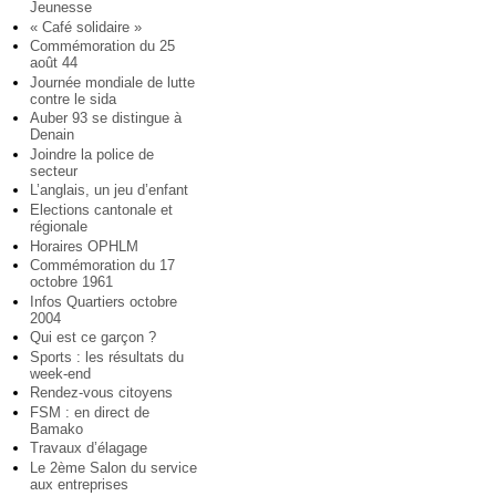
Jeunesse
« Café solidaire »
Commémoration du 25
août 44
Journée mondiale de lutte
contre le sida
Auber 93 se distingue à
Denain
Joindre la police de
secteur
L’anglais, un jeu d’enfant
Elections cantonale et
régionale
Horaires OPHLM
Commémoration du 17
octobre 1961
Infos Quartiers octobre
2004
Qui est ce garçon ?
Sports : les résultats du
week-end
Rendez-vous citoyens
FSM : en direct de
Bamako
Travaux d’élagage
Le 2ème Salon du service
aux entreprises