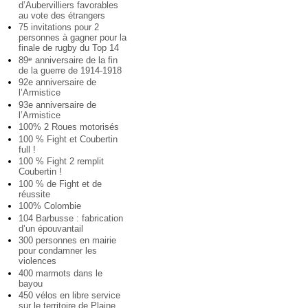
d’Aubervilliers favorables
au vote des étrangers
75 invitations pour 2
personnes à gagner pour la
finale de rugby du Top 14
89
anniversaire de la fin
e
de la guerre de 1914-1918
92e anniversaire de
l’Armistice
93e anniversaire de
l’Armistice
100% 2 Roues motorisés
100 % Fight et Coubertin
full !
100 % Fight 2 remplit
Coubertin !
100 % de Fight et de
réussite
100% Colombie
104 Barbusse : fabrication
d’un épouvantail
300 personnes en mairie
pour condamner les
violences
400 marmots dans le
bayou
450 vélos en libre service
sur le territoire de Plaine