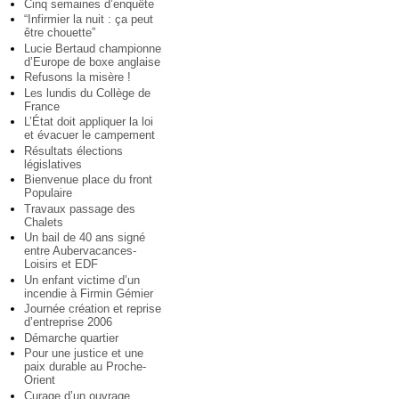
Cinq semaines d’enquête
“Infirmier la nuit : ça peut
être chouette”
Lucie Bertaud championne
d’Europe de boxe anglaise
Refusons la misère !
Les lundis du Collège de
France
L’État doit appliquer la loi
et évacuer le campement
Résultats élections
législatives
Bienvenue place du front
Populaire
Travaux passage des
Chalets
Un bail de 40 ans signé
entre Aubervacances-
Loisirs et EDF
Un enfant victime d’un
incendie à Firmin Gémier
Journée création et reprise
d’entreprise 2006
Démarche quartier
Pour une justice et une
paix durable au Proche-
Orient
Curage d’un ouvrage