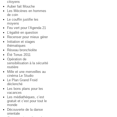
citoyens
Auber fait Mouche
Les Mécènes en hommes
de coin
Le couffin justifie les
moyens
Feu vert pour l’Agenda 21
L’égalité en question
Recenser pour mieux gérer
Initiation et stages
thématiques
Réseau bronchiolite
Été Tonus 2011
Opération de
sensibilisation à la sécurité
routière
Mille et une merveilles au
cinéma Le Studio
Le Plan Grand Froid
déclenché
Les bons plans pour les
vacances
Les médiathèques, c’est
gratuit et c’est pour tout le
monde
Découverte de la danse
orientale