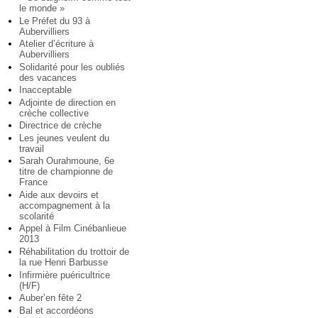
le monde »
Le Préfet du 93 à
Aubervilliers
Atelier d’écriture à
Aubervilliers
Solidarité pour les oubliés
des vacances
Inacceptable
Adjointe de direction en
crèche collective
Directrice de crèche
Les jeunes veulent du
travail
Sarah Ourahmoune, 6e
titre de championne de
France
Aide aux devoirs et
accompagnement à la
scolarité
Appel à Film Cinébanlieue
2013
Réhabilitation du trottoir de
la rue Henri Barbusse
Infirmière puéricultrice
(H/F)
Auber’en fête 2
Bal et accordéons