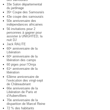
33e Salon départemental
du jardinage
35
Coupe des Samouraïs
e
43e coupe des samouraïs
50e anniversaire des
indépendances africaines
56 invitations pour 2
personnes à gagner pour
assister à UNIGHTED, la
nuit DJ
Jack RALITE
60
anniversaire de la
e
Libération
60
anniversaire de la
e
libération des camps
60 piges pour l’Omja
61
anniversaire de la
e
libération
63ème anniversaire de
l’exécution des vingt-sept
de Châteaubriant
66e anniversaire de la
Libération de Paris et
d’Aubervilliers
70e anniversaire de la
disparition de Marcel Reine
72 % des habitants