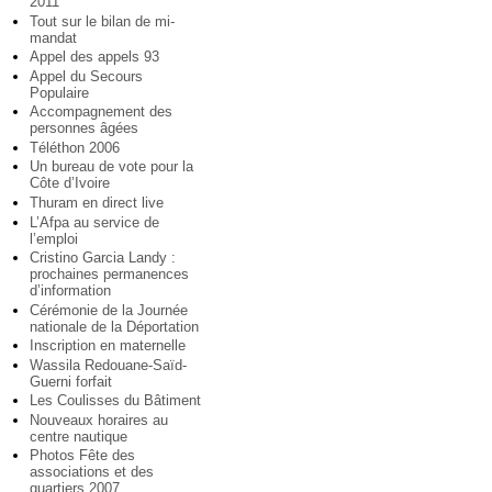
2011
Tout sur le bilan de mi-
mandat
Appel des appels 93
Appel du Secours
Populaire
Accompagnement des
personnes âgées
Téléthon 2006
Un bureau de vote pour la
Côte d’Ivoire
Thuram en direct live
L’Afpa au service de
l’emploi
Cristino Garcia Landy :
prochaines permanences
d’information
Cérémonie de la Journée
nationale de la Déportation
Inscription en maternelle
Wassila Redouane-Saïd-
Guerni forfait
Les Coulisses du Bâtiment
Nouveaux horaires au
centre nautique
Photos Fête des
associations et des
quartiers 2007