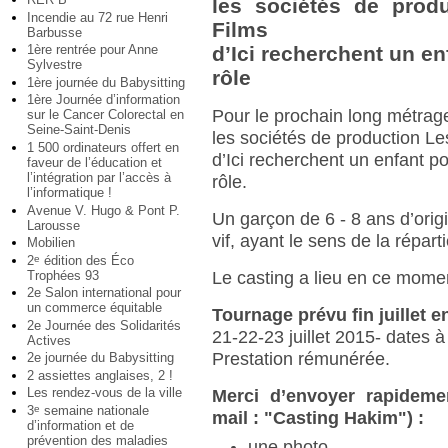
les sociétés de prod
Incendie au 72 rue Henri
Films
Barbusse
1ère rentrée pour Anne
d’Ici recherchent un en
Sylvestre
rôle
1ère journée du Babysitting
1ère Journée d’information
Pour le prochain long métrage
sur le Cancer Colorectal en
Seine-Saint-Denis
les sociétés de production Le
1 500 ordinateurs offert en
d’Ici recherchent un enfant p
faveur de l’éducation et
l’intégration par l’accès à
rôle.
l’informatique !
Avenue V. Hugo & Pont P.
Un garçon de 6 - 8 ans d’orig
Larousse
vif, ayant le sens de la réparti
Mobilien
2
édition des Éco
e
Trophées 93
Le casting a lieu en ce momen
2e Salon international pour
un commerce équitable
Tournage prévu fin juillet e
2e Journée des Solidarités
21-22-23 juillet 2015- dates à
Actives
Prestation rémunérée.
2e journée du Babysitting
2 assiettes anglaises, 2 !
Les rendez-vous de la ville
Merci d’envoyer rapidem
3
semaine nationale
e
mail : "Casting Hakim") :
d’information et de
prévention des maladies
une photo