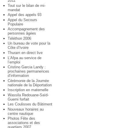
2011
Tout sur le bilan de mi-
mandat
Appel des appels 93
Appel du Secours
Populaire
Accompagnement des
personnes âgées
Téléthon 2006
Un bureau de vote pour la
Côte d’Ivoire
Thuram en direct live
L’Afpa au service de
l’emploi
Cristino Garcia Landy :
prochaines permanences
d’information
Cérémonie de la Journée
nationale de la Déportation
Inscription en maternelle
Wassila Redouane-Saïd-
Guerni forfait
Les Coulisses du Bâtiment
Nouveaux horaires au
centre nautique
Photos Fête des
associations et des
quartiers 2007