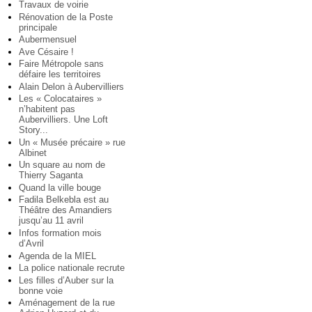
Travaux de voirie
Rénovation de la Poste
principale
Aubermensuel
Ave Césaire !
Faire Métropole sans
défaire les territoires
Alain Delon à Aubervilliers
Les « Colocataires »
n’habitent pas
Aubervilliers. Une Loft
Story...
Un « Musée précaire » rue
Albinet
Un square au nom de
Thierry Saganta
Quand la ville bouge
Fadila Belkebla est au
Théâtre des Amandiers
jusqu’au 11 avril
Infos formation mois
d’Avril
Agenda de la MIEL
La police nationale recrute
Les filles d’Auber sur la
bonne voie
Aménagement de la rue