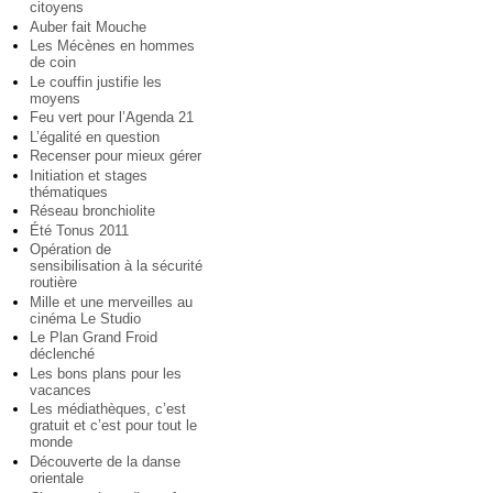
citoyens
Auber fait Mouche
Les Mécènes en hommes
de coin
Le couffin justifie les
moyens
Feu vert pour l’Agenda 21
L’égalité en question
Recenser pour mieux gérer
Initiation et stages
thématiques
Réseau bronchiolite
Été Tonus 2011
Opération de
sensibilisation à la sécurité
routière
Mille et une merveilles au
cinéma Le Studio
Le Plan Grand Froid
déclenché
Les bons plans pour les
vacances
Les médiathèques, c’est
gratuit et c’est pour tout le
monde
Découverte de la danse
orientale