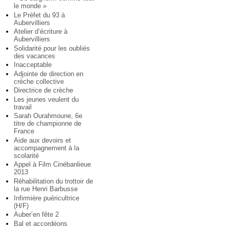
le monde »
Le Préfet du 93 à
Aubervilliers
Atelier d’écriture à
Aubervilliers
Solidarité pour les oubliés
des vacances
Inacceptable
Adjointe de direction en
crèche collective
Directrice de crèche
Les jeunes veulent du
travail
Sarah Ourahmoune, 6e
titre de championne de
France
Aide aux devoirs et
accompagnement à la
scolarité
Appel à Film Cinébanlieue
2013
Réhabilitation du trottoir de
la rue Henri Barbusse
Infirmière puéricultrice
(H/F)
Auber’en fête 2
Bal et accordéons