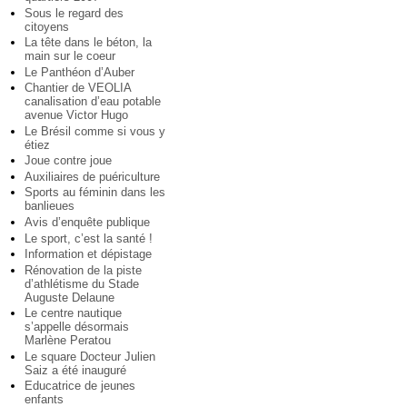
Sous le regard des
citoyens
La tête dans le béton, la
main sur le coeur
Le Panthéon d’Auber
Chantier de VEOLIA
canalisation d’eau potable
avenue Victor Hugo
Le Brésil comme si vous y
étiez
Joue contre joue
Auxiliaires de puériculture
Sports au féminin dans les
banlieues
Avis d’enquête publique
Le sport, c’est la santé !
Information et dépistage
Rénovation de la piste
d’athlétisme du Stade
Auguste Delaune
Le centre nautique
s’appelle désormais
Marlène Peratou
Le square Docteur Julien
Saiz a été inauguré
Educatrice de jeunes
enfants