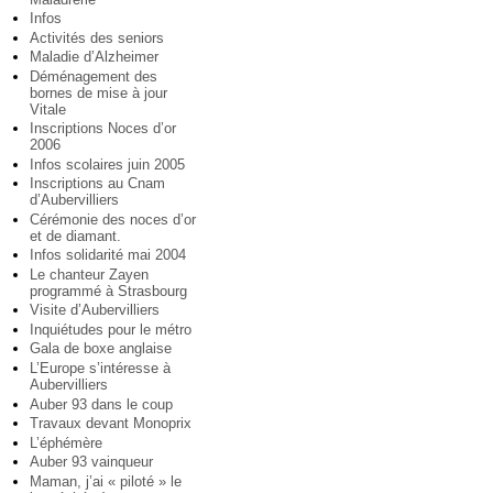
Infos
Activités des seniors
Maladie d’Alzheimer
Déménagement des
bornes de mise à jour
Vitale
Inscriptions Noces d’or
2006
Infos scolaires juin 2005
Inscriptions au Cnam
d’Aubervilliers
Cérémonie des noces d’or
et de diamant.
Infos solidarité mai 2004
Le chanteur Zayen
programmé à Strasbourg
Visite d’Aubervilliers
Inquiétudes pour le métro
Gala de boxe anglaise
L’Europe s’intéresse à
Aubervilliers
Auber 93 dans le coup
Travaux devant Monoprix
L’éphémère
Auber 93 vainqueur
Maman, j’ai « piloté » le