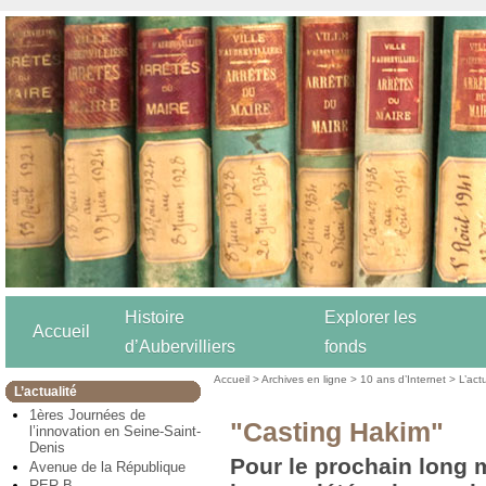
Histoire
Explorer les
Accueil
d’Aubervilliers
fonds
Accueil
>
Archives en ligne
>
10 ans d’Internet
>
L’act
L’actualité
1ères Journées de
"Casting Hakim"
l’innovation en Seine-Saint-
Denis
Pour le prochain long 
Avenue de la République
RER B