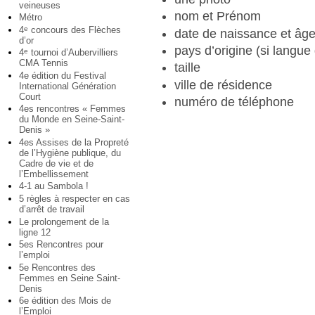
veineuses
nom et Prénom
Métro
4
concours des Flèches
e
date de naissance et âg
d’or
pays d’origine (si langue 
4
tournoi d’Aubervilliers
e
CMA Tennis
taille
4e édition du Festival
ville de résidence
International Génération
Court
numéro de téléphone
4es rencontres « Femmes
du Monde en Seine-Saint-
Denis »
4es Assises de la Propreté
de l’Hygiène publique, du
Cadre de vie et de
l’Embellissement
4-1 au Sambola !
5 règles à respecter en cas
d’arrêt de travail
Le prolongement de la
ligne 12
5es Rencontres pour
l’emploi
5e Rencontres des
Femmes en Seine Saint-
Denis
6e édition des Mois de
l’Emploi