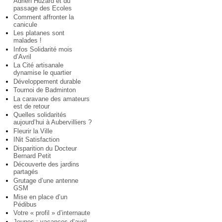
Adrien Huzard et du
passage des Ecoles
Comment affronter la
canicule
Les platanes sont
malades !
Infos Solidarité mois
d’Avril
La Cité artisanale
dynamise le quartier
Développement durable
Tournoi de Badminton
La caravane des amateurs
est de retour
Quelles solidarités
aujourd’hui à Aubervilliers ?
Fleurir la Ville
INit Satisfaction
Disparition du Docteur
Bernard Petit
Découverte des jardins
partagés
Grutage d’une antenne
GSM
Mise en place d’un
Pédibus
Votre « profil » d’internaute
Jeunes : vacances d’avril