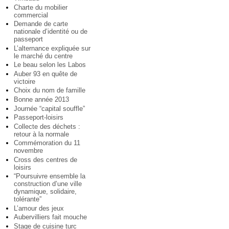
Charte du mobilier
commercial
Demande de carte
nationale d’identité ou de
passeport
L’alternance expliquée sur
le marché du centre
Le beau selon les Labos
Auber 93 en quête de
victoire
Choix du nom de famille
Bonne année 2013
Journée “capital souffle”
Passeport-loisirs
Collecte des déchets :
retour à la normale
Commémoration du 11
novembre
Cross des centres de
loisirs
“Poursuivre ensemble la
construction d’une ville
dynamique, solidaire,
tolérante”
L’amour des jeux
Aubervilliers fait mouche
Stage de cuisine turc