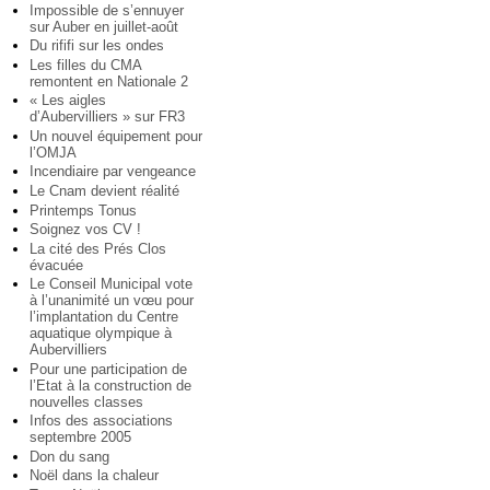
Impossible de s’ennuyer
sur Auber en juillet-août
Du rififi sur les ondes
Les filles du CMA
remontent en Nationale 2
« Les aigles
d’Aubervilliers » sur FR3
Un nouvel équipement pour
l’OMJA
Incendiaire par vengeance
Le Cnam devient réalité
Printemps Tonus
Soignez vos CV !
La cité des Prés Clos
évacuée
Le Conseil Municipal vote
à l’unanimité un vœu pour
l’implantation du Centre
aquatique olympique à
Aubervilliers
Pour une participation de
l’Etat à la construction de
nouvelles classes
Infos des associations
septembre 2005
Don du sang
Noël dans la chaleur