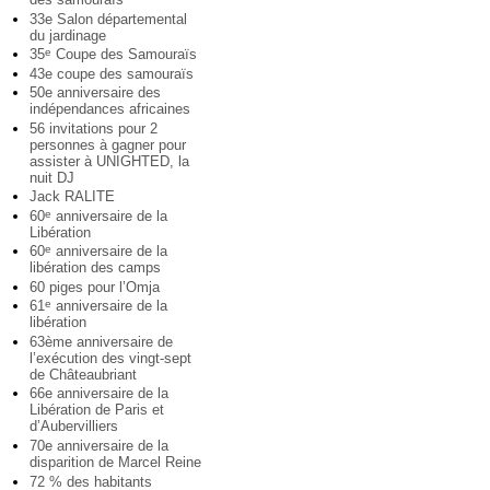
33e Salon départemental
du jardinage
35
Coupe des Samouraïs
e
43e coupe des samouraïs
50e anniversaire des
indépendances africaines
56 invitations pour 2
personnes à gagner pour
assister à UNIGHTED, la
nuit DJ
Jack RALITE
60
anniversaire de la
e
Libération
60
anniversaire de la
e
libération des camps
60 piges pour l’Omja
61
anniversaire de la
e
libération
63ème anniversaire de
l’exécution des vingt-sept
de Châteaubriant
66e anniversaire de la
Libération de Paris et
d’Aubervilliers
70e anniversaire de la
disparition de Marcel Reine
72 % des habitants