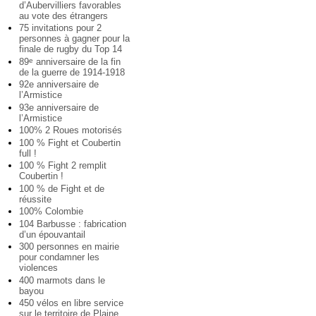
d’Aubervilliers favorables
au vote des étrangers
75 invitations pour 2
personnes à gagner pour la
finale de rugby du Top 14
89
anniversaire de la fin
e
de la guerre de 1914-1918
92e anniversaire de
l’Armistice
93e anniversaire de
l’Armistice
100% 2 Roues motorisés
100 % Fight et Coubertin
full !
100 % Fight 2 remplit
Coubertin !
100 % de Fight et de
réussite
100% Colombie
104 Barbusse : fabrication
d’un épouvantail
300 personnes en mairie
pour condamner les
violences
400 marmots dans le
bayou
450 vélos en libre service
sur le territoire de Plaine