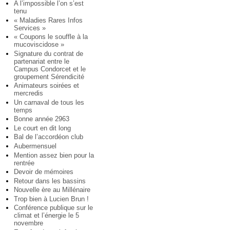
A l’impossible l’on s’est
tenu
« Maladies Rares Infos
Services »
« Coupons le souffle à la
mucoviscidose »
Signature du contrat de
partenariat entre le
Campus Condorcet et le
groupement Sérendicité
Animateurs soirées et
mercredis
Un carnaval de tous les
temps
Bonne année 2963
Le court en dit long
Bal de l’accordéon club
Aubermensuel
Mention assez bien pour la
rentrée
Devoir de mémoires
Retour dans les bassins
Nouvelle ère au Millénaire
Trop bien à Lucien Brun !
Conférence publique sur le
climat et l’énergie le 5
novembre