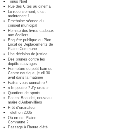
Tonus Noël
Rue des Cités au cinéma
Le recensement, c’est
maintenant !
Prochaine séance du
conseil municipal
Remise des livres cadeaux
aux écoliers
Enquête publique du Plan
Local de Déplacements de
Plaine Commune
Une décision de justice
Des prunes contre les
dépôts sauvages
Fermeture du petit bain du
Centre nautique, jeudi 30
avril dans la matinée
Faites-vous connaître !
« Imppulse ? J’y crois »
Quartiers de sports
Pascal Beaudet, nouveau
maire d’Aubervilliers
Prêt d’ordinateur
Téléthon 2005
Où en est Plaine
Commune ?
Passage à l’heure d’été