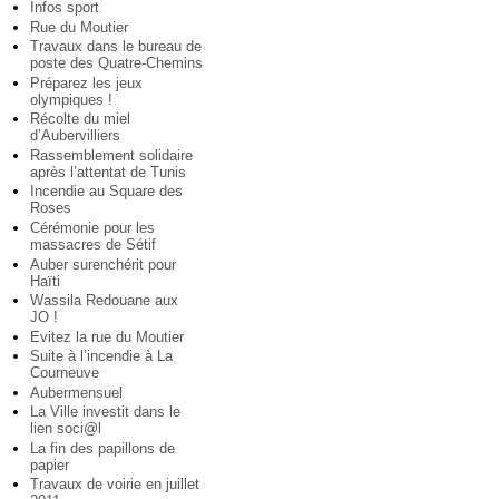
Infos sport
Rue du Moutier
Travaux dans le bureau de
poste des Quatre-Chemins
Préparez les jeux
olympiques !
Récolte du miel
d’Aubervilliers
Rassemblement solidaire
après l’attentat de Tunis
Incendie au Square des
Roses
Cérémonie pour les
massacres de Sétif
Auber surenchérit pour
Haïti
Wassila Redouane aux
JO !
Evitez la rue du Moutier
Suite à l’incendie à La
Courneuve
Aubermensuel
La Ville investit dans le
lien soci@l
La fin des papillons de
papier
Travaux de voirie en juillet