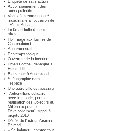
Enquête de satisfaction
Accompagnement des
soins palliatifs
Voeux à la communauté
musulmane à l’occasion de
l’Aïd-el-Adha
Le 9e art bulle à temps
plein
Hommage aux fusillés de
Chateaubriant
Aubermensuel
Printemps tonique
Ouverture de la location
Urban Football débarque à
Forest Hill
Bienvenue à Auberwood
Scénographie dans
l’espace
Une autre ville est possible
"Aubervilliers solidaire
avec le monde, pour la
réalisation des Objectifs du
Millénaire pour le
Développement"- Appel à
projets 2010
Décès de l’acteur Yasmine
Belmadi
« Se baigner... comme tout