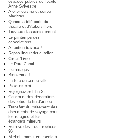
espaces publics de l’école
Anne Sylvestre
Atelier cuisine et soirée
Maghreb
Quand la télé parle du
théâtre et d’Aubervilliers
Travaux d’assainissement
Le printemps des
associations
Attention travaux !
Repas linguistique italien
Circul ’Livre
Le Parc Canal
Hommages
Bienvenue !
La fête du centre-ville
Proxi-emploi
Rejoignez Sol En Si
Concours des décorations
des fêtes de fin d’année
Transfert du traitement des
documents de voyage pour
les réfugiés et les
étrangers mineurs
Remise des Éco Trophées
93
Michel Jonasz en escale à