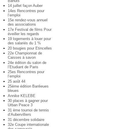
Bahuts
14 juillet façon Auber
14es Rencontres pour
l’emploi
15e rendez-vous annuel
des associations
17e Festival de films Pour
éveiller les regards
19 logements à louer pour
des salariés du 1 %
20 bougies pour Etincelles
22e Championnat de
Caisses à savon
24e édition du salon de
l’Etudiant de Paris
25es Rencontres pour
l’emploi
25 août 44
25ème édition Banlieues
bleues
Annike KELEBE
30 places à gagner pour
Urban Peace 3
31 ème tournoi de tennis
d’Aubervilliers
31 décembre solidaire
32e Coupe internationale
des samouraïs