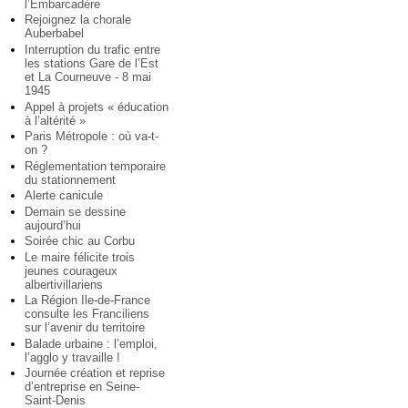
l’Embarcadère
Rejoignez la chorale
Auberbabel
Interruption du trafic entre
les stations Gare de l’Est
et La Courneuve - 8 mai
1945
Appel à projets « éducation
à l’altérité »
Paris Métropole : où va-t-
on ?
Réglementation temporaire
du stationnement
Alerte canicule
Demain se dessine
aujourd’hui
Soirée chic au Corbu
Le maire félicite trois
jeunes courageux
albertivillariens
La Région Ile-de-France
consulte les Franciliens
sur l’avenir du territoire
Balade urbaine : l’emploi,
l’agglo y travaille !
Journée création et reprise
d’entreprise en Seine-
Saint-Denis