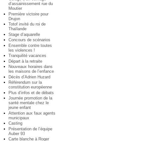
d’assainissement rue du
Moutier
Première victoire pour
Drujon
Totof invité du roi de
Thaïlande
Stage d’aquarelle
Concours de scénarios
Ensemble contre toutes
les violences !
Tranquilité vacances
Départ à la retraite
Nouveaux horaires dans
les maisons de l’enfance
Décès d’Adrien Huzard
Référendum sur la
constitution européenne
Plus d’infos et de débats
Journée promotion de la
santé mentale chez le
jeune enfant
Attention aux faux agents
municipaux
Casting
Présentation de l’équipe
Auber 93
Carte blanche à Roger