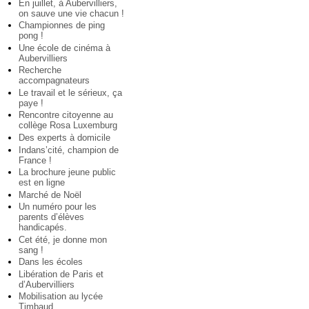
En juillet, à Aubervilliers,
on sauve une vie chacun !
Championnes de ping
pong !
Une école de cinéma à
Aubervilliers
Recherche
accompagnateurs
Le travail et le sérieux, ça
paye !
Rencontre citoyenne au
collège Rosa Luxemburg
Des experts à domicile
Indans’cité, champion de
France !
La brochure jeune public
est en ligne
Marché de Noël
Un numéro pour les
parents d’élèves
handicapés.
Cet été, je donne mon
sang !
Dans les écoles
Libération de Paris et
d’Aubervilliers
Mobilisation au lycée
Timbaud