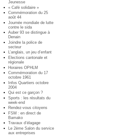
Jeunesse
« Café solidaire »
Commémoration du 25
août 44
Journée mondiale de lutte
contre le sida
Auber 93 se distingue à
Denain
Joindre la police de
secteur
L’anglais, un jeu d’enfant
Elections cantonale et
régionale
Horaires OPHLM
Commémoration du 17
octobre 1961
Infos Quartiers octobre
2004
Qui est ce garçon ?
Sports : les résultats du
week-end
Rendez-vous citoyens
FSM : en direct de
Bamako
Travaux d’élagage
Le 2ème Salon du service
aux entreprises