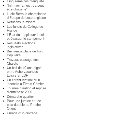
Cinq semaines d’enquête
“Infirmier la nuit : ça peut
être chouette”
Lucie Bertaud championne
d’Europe de boxe anglaise
Refusons la misère !
Les lundis du Collège de
France
L’État doit appliquer la loi
et évacuer le campement
Résultats élections
législatives
Bienvenue place du front
Populaire
Travaux passage des
Chalets
Un bail de 40 ans signé
entre Aubervacances-
Loisirs et EDF
Un enfant victime d’un
incendie à Firmin Gémier
Journée création et reprise
d’entreprise 2006
Démarche quartier
Pour une justice et une
paix durable au Proche-
Orient
Curage d’un ouvrage