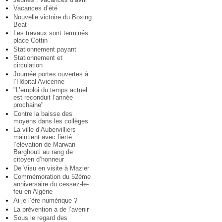
Vacances d’été
Nouvelle victoire du Boxing
Beat
Les travaux sont terminés
place Cottin
Stationnement payant
Stationnement et
circulation
Journée portes ouvertes à
l’Hôpital Avicenne
"L’emploi du temps actuel
est reconduit l’année
prochaine"
Contre la baisse des
moyens dans les collèges
La ville d’Aubervilliers
maintient avec fierté
l’élévation de Marwan
Barghouti au rang de
citoyen d’honneur
De Visu en visite à Mazier
Commémoration du 52ème
anniversaire du cessez-le-
feu en Algérie
Ai-je l’ère numérique ?
La prévention a de l’avenir
Sous le regard des