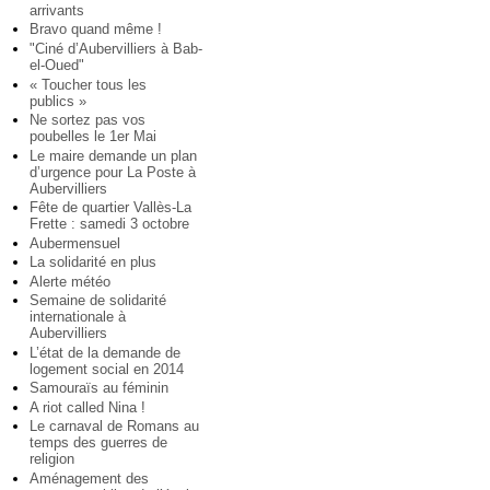
arrivants
Bravo quand même !
"Ciné d’Aubervilliers à Bab-
el-Oued"
« Toucher tous les
publics »
Ne sortez pas vos
poubelles le 1er Mai
Le maire demande un plan
d’urgence pour La Poste à
Aubervilliers
Fête de quartier Vallès-La
Frette : samedi 3 octobre
Aubermensuel
La solidarité en plus
Alerte météo
Semaine de solidarité
internationale à
Aubervilliers
L’état de la demande de
logement social en 2014
Samouraïs au féminin
A riot called Nina !
Le carnaval de Romans au
temps des guerres de
religion
Aménagement des