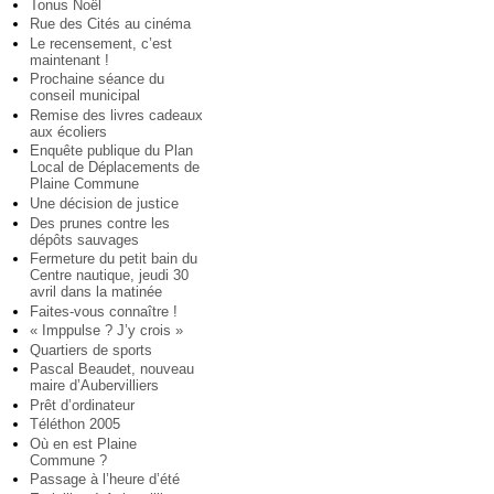
Tonus Noël
Rue des Cités au cinéma
Le recensement, c’est
maintenant !
Prochaine séance du
conseil municipal
Remise des livres cadeaux
aux écoliers
Enquête publique du Plan
Local de Déplacements de
Plaine Commune
Une décision de justice
Des prunes contre les
dépôts sauvages
Fermeture du petit bain du
Centre nautique, jeudi 30
avril dans la matinée
Faites-vous connaître !
« Imppulse ? J’y crois »
Quartiers de sports
Pascal Beaudet, nouveau
maire d’Aubervilliers
Prêt d’ordinateur
Téléthon 2005
Où en est Plaine
Commune ?
Passage à l’heure d’été