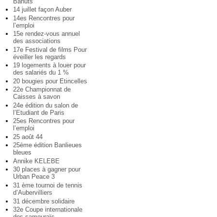
Bahuts
14 juillet façon Auber
14es Rencontres pour
l’emploi
15e rendez-vous annuel
des associations
17e Festival de films Pour
éveiller les regards
19 logements à louer pour
des salariés du 1 %
20 bougies pour Etincelles
22e Championnat de
Caisses à savon
24e édition du salon de
l’Etudiant de Paris
25es Rencontres pour
l’emploi
25 août 44
25ème édition Banlieues
bleues
Annike KELEBE
30 places à gagner pour
Urban Peace 3
31 ème tournoi de tennis
d’Aubervilliers
31 décembre solidaire
32e Coupe internationale
des samouraïs