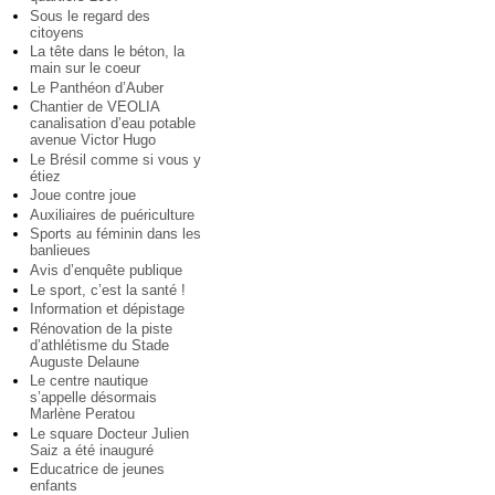
Sous le regard des
citoyens
La tête dans le béton, la
main sur le coeur
Le Panthéon d’Auber
Chantier de VEOLIA
canalisation d’eau potable
avenue Victor Hugo
Le Brésil comme si vous y
étiez
Joue contre joue
Auxiliaires de puériculture
Sports au féminin dans les
banlieues
Avis d’enquête publique
Le sport, c’est la santé !
Information et dépistage
Rénovation de la piste
d’athlétisme du Stade
Auguste Delaune
Le centre nautique
s’appelle désormais
Marlène Peratou
Le square Docteur Julien
Saiz a été inauguré
Educatrice de jeunes
enfants