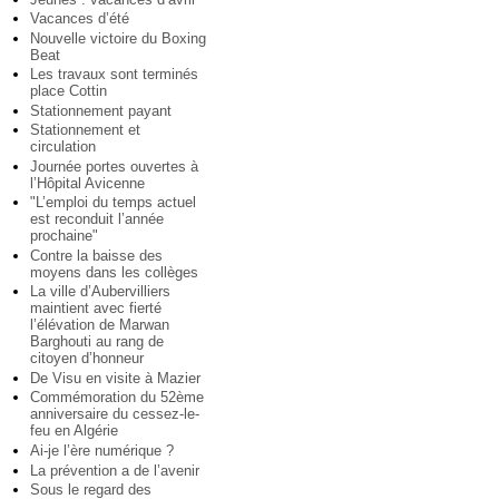
Vacances d’été
Nouvelle victoire du Boxing
Beat
Les travaux sont terminés
place Cottin
Stationnement payant
Stationnement et
circulation
Journée portes ouvertes à
l’Hôpital Avicenne
"L’emploi du temps actuel
est reconduit l’année
prochaine"
Contre la baisse des
moyens dans les collèges
La ville d’Aubervilliers
maintient avec fierté
l’élévation de Marwan
Barghouti au rang de
citoyen d’honneur
De Visu en visite à Mazier
Commémoration du 52ème
anniversaire du cessez-le-
feu en Algérie
Ai-je l’ère numérique ?
La prévention a de l’avenir
Sous le regard des