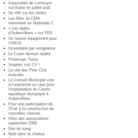
Impossible de s’ennuyer
sur Auber en juillet-août
Du rififi sur les ondes
Les filles du CMA
remontent en Nationale 2
« Les aigles
d’Aubervilliers » sur FR3
Un nouvel équipement pour
l’OMJA
Incendiaire par vengeance
Le Cnam devient réalité
Printemps Tonus
Soignez vos CV !
La cité des Prés Clos
évacuée
Le Conseil Municipal vote
à l’unanimité un vœu pour
l’implantation du Centre
aquatique olympique à
Aubervilliers
Pour une participation de
l’Etat à la construction de
nouvelles classes
Infos des associations
septembre 2005
Don du sang
Noël dans la chaleur