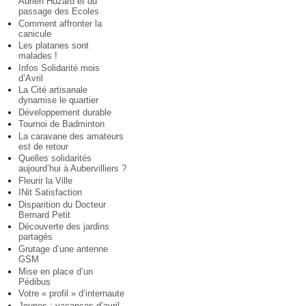
Adrien Huzard et du
passage des Ecoles
Comment affronter la
canicule
Les platanes sont
malades !
Infos Solidarité mois
d’Avril
La Cité artisanale
dynamise le quartier
Développement durable
Tournoi de Badminton
La caravane des amateurs
est de retour
Quelles solidarités
aujourd’hui à Aubervilliers ?
Fleurir la Ville
INit Satisfaction
Disparition du Docteur
Bernard Petit
Découverte des jardins
partagés
Grutage d’une antenne
GSM
Mise en place d’un
Pédibus
Votre « profil » d’internaute
Jeunes : vacances d’avril