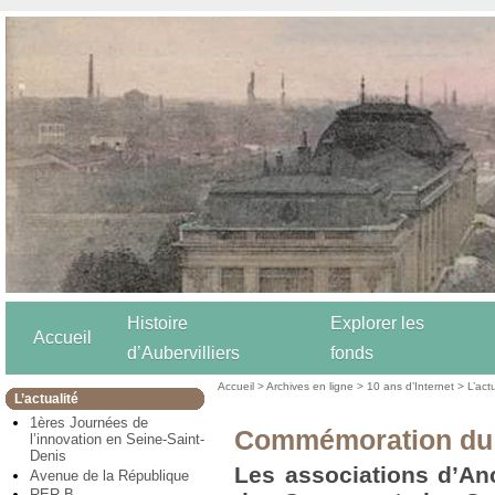
Histoire
Explorer les
Accueil
d’Aubervilliers
fonds
Accueil
>
Archives en ligne
>
10 ans d’Internet
>
L’act
L’actualité
1ères Journées de
Commémoration du 
l’innovation en Seine-Saint-
Denis
Les associations d’An
Avenue de la République
RER B