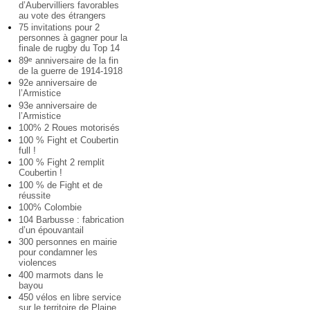
d’Aubervilliers favorables
au vote des étrangers
75 invitations pour 2
personnes à gagner pour la
finale de rugby du Top 14
89
anniversaire de la fin
e
de la guerre de 1914-1918
92e anniversaire de
l’Armistice
93e anniversaire de
l’Armistice
100% 2 Roues motorisés
100 % Fight et Coubertin
full !
100 % Fight 2 remplit
Coubertin !
100 % de Fight et de
réussite
100% Colombie
104 Barbusse : fabrication
d’un épouvantail
300 personnes en mairie
pour condamner les
violences
400 marmots dans le
bayou
450 vélos en libre service
sur le territoire de Plaine