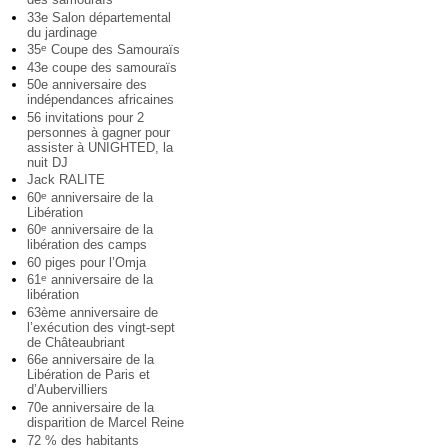
33e Salon départemental
du jardinage
35
Coupe des Samouraïs
e
43e coupe des samouraïs
50e anniversaire des
indépendances africaines
56 invitations pour 2
personnes à gagner pour
assister à UNIGHTED, la
nuit DJ
Jack RALITE
60
anniversaire de la
e
Libération
60
anniversaire de la
e
libération des camps
60 piges pour l’Omja
61
anniversaire de la
e
libération
63ème anniversaire de
l’exécution des vingt-sept
de Châteaubriant
66e anniversaire de la
Libération de Paris et
d’Aubervilliers
70e anniversaire de la
disparition de Marcel Reine
72 % des habitants