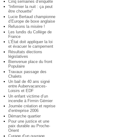
Cinq semaines d’enquête
“Infirmier la nuit : ça peut
être chouette”
Lucie Bertaud championne
d’Europe de boxe anglaise
Refusons la misère !
Les lundis du Collège de
France
L’État doit appliquer la loi
et évacuer le campement
Résultats élections
législatives
Bienvenue place du front
Populaire
Travaux passage des
Chalets
Un bail de 40 ans signé
entre Aubervacances-
Loisirs et EDF
Un enfant victime d’un
incendie à Firmin Gémier
Journée création et reprise
d’entreprise 2006
Démarche quartier
Pour une justice et une
paix durable au Proche-
Orient
Curage d’un ouvrage