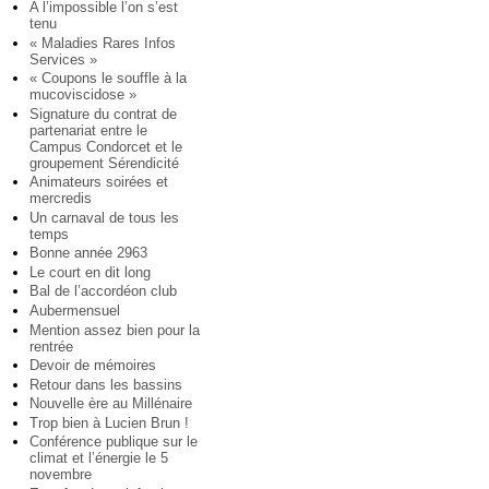
A l’impossible l’on s’est
tenu
« Maladies Rares Infos
Services »
« Coupons le souffle à la
mucoviscidose »
Signature du contrat de
partenariat entre le
Campus Condorcet et le
groupement Sérendicité
Animateurs soirées et
mercredis
Un carnaval de tous les
temps
Bonne année 2963
Le court en dit long
Bal de l’accordéon club
Aubermensuel
Mention assez bien pour la
rentrée
Devoir de mémoires
Retour dans les bassins
Nouvelle ère au Millénaire
Trop bien à Lucien Brun !
Conférence publique sur le
climat et l’énergie le 5
novembre