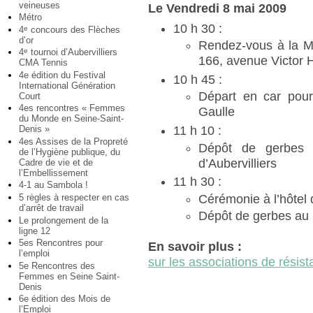
veineuses
Le Vendredi 8 mai 2009
Métro
10 h 30 :
4
concours des Flèches
e
d’or
Rendez-vous à la M
4
tournoi d’Aubervilliers
e
166, avenue Victor 
CMA Tennis
4e édition du Festival
10 h 45 :
International Génération
Départ en car pou
Court
4es rencontres « Femmes
Gaulle
du Monde en Seine-Saint-
11 h 10 :
Denis »
4es Assises de la Propreté
Dépôt de gerbes 
de l’Hygiène publique, du
d’Aubervilliers
Cadre de vie et de
l’Embellissement
11 h 30 :
4-1 au Sambola !
Cérémonie à l’hôtel d
5 règles à respecter en cas
d’arrêt de travail
Dépôt de gerbes au
Le prolongement de la
ligne 12
5es Rencontres pour
En savoir plus :
l’emploi
sur les associations de résis
5e Rencontres des
Femmes en Seine Saint-
Denis
6e édition des Mois de
l’Emploi