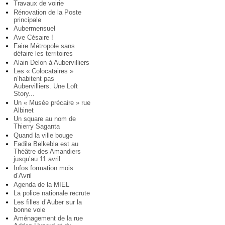
Travaux de voirie
Rénovation de la Poste
principale
Aubermensuel
Ave Césaire !
Faire Métropole sans
défaire les territoires
Alain Delon à Aubervilliers
Les « Colocataires »
n’habitent pas
Aubervilliers. Une Loft
Story...
Un « Musée précaire » rue
Albinet
Un square au nom de
Thierry Saganta
Quand la ville bouge
Fadila Belkebla est au
Théâtre des Amandiers
jusqu’au 11 avril
Infos formation mois
d’Avril
Agenda de la MIEL
La police nationale recrute
Les filles d’Auber sur la
bonne voie
Aménagement de la rue