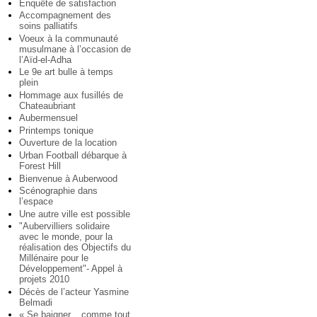
Enquête de satisfaction
Accompagnement des
soins palliatifs
Voeux à la communauté
musulmane à l’occasion de
l’Aïd-el-Adha
Le 9e art bulle à temps
plein
Hommage aux fusillés de
Chateaubriant
Aubermensuel
Printemps tonique
Ouverture de la location
Urban Football débarque à
Forest Hill
Bienvenue à Auberwood
Scénographie dans
l’espace
Une autre ville est possible
"Aubervilliers solidaire
avec le monde, pour la
réalisation des Objectifs du
Millénaire pour le
Développement"- Appel à
projets 2010
Décès de l’acteur Yasmine
Belmadi
« Se baigner... comme tout