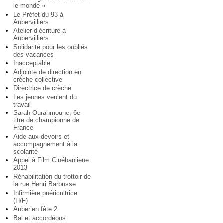
le monde »
Le Préfet du 93 à
Aubervilliers
Atelier d’écriture à
Aubervilliers
Solidarité pour les oubliés
des vacances
Inacceptable
Adjointe de direction en
crèche collective
Directrice de crèche
Les jeunes veulent du
travail
Sarah Ourahmoune, 6e
titre de championne de
France
Aide aux devoirs et
accompagnement à la
scolarité
Appel à Film Cinébanlieue
2013
Réhabilitation du trottoir de
la rue Henri Barbusse
Infirmière puéricultrice
(H/F)
Auber’en fête 2
Bal et accordéons