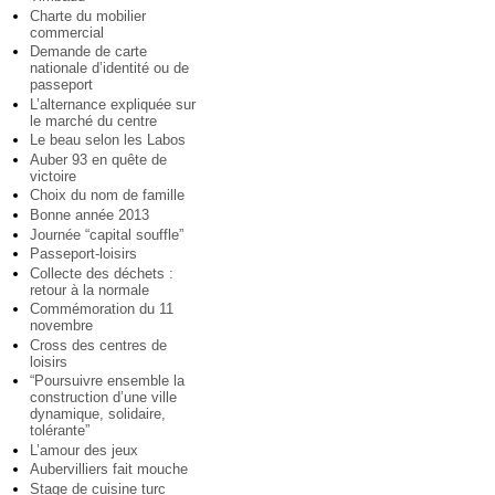
Charte du mobilier
commercial
Demande de carte
nationale d’identité ou de
passeport
L’alternance expliquée sur
le marché du centre
Le beau selon les Labos
Auber 93 en quête de
victoire
Choix du nom de famille
Bonne année 2013
Journée “capital souffle”
Passeport-loisirs
Collecte des déchets :
retour à la normale
Commémoration du 11
novembre
Cross des centres de
loisirs
“Poursuivre ensemble la
construction d’une ville
dynamique, solidaire,
tolérante”
L’amour des jeux
Aubervilliers fait mouche
Stage de cuisine turc