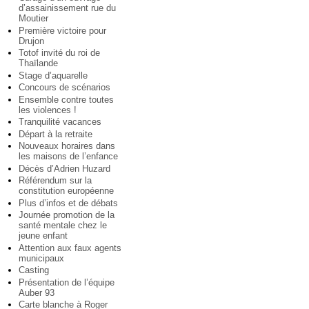
d’assainissement rue du
Moutier
Première victoire pour
Drujon
Totof invité du roi de
Thaïlande
Stage d’aquarelle
Concours de scénarios
Ensemble contre toutes
les violences !
Tranquilité vacances
Départ à la retraite
Nouveaux horaires dans
les maisons de l’enfance
Décès d’Adrien Huzard
Référendum sur la
constitution européenne
Plus d’infos et de débats
Journée promotion de la
santé mentale chez le
jeune enfant
Attention aux faux agents
municipaux
Casting
Présentation de l’équipe
Auber 93
Carte blanche à Roger