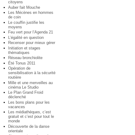
citoyens
Auber fait Mouche
Les Mécènes en hommes
de coin
Le couffin justifie les
moyens
Feu vert pour l’Agenda 21
L’égalité en question
Recenser pour mieux gérer
Initiation et stages
thématiques
Réseau bronchiolite
Été Tonus 2011
Opération de
sensibilisation à la sécurité
routière
Mille et une merveilles au
cinéma Le Studio
Le Plan Grand Froid
déclenché
Les bons plans pour les
vacances
Les médiathèques, c’est
gratuit et c’est pour tout le
monde
Découverte de la danse
orientale