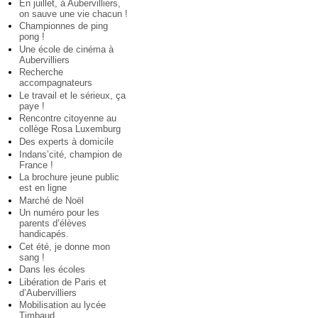
En juillet, à Aubervilliers,
on sauve une vie chacun !
Championnes de ping
pong !
Une école de cinéma à
Aubervilliers
Recherche
accompagnateurs
Le travail et le sérieux, ça
paye !
Rencontre citoyenne au
collège Rosa Luxemburg
Des experts à domicile
Indans’cité, champion de
France !
La brochure jeune public
est en ligne
Marché de Noël
Un numéro pour les
parents d’élèves
handicapés.
Cet été, je donne mon
sang !
Dans les écoles
Libération de Paris et
d’Aubervilliers
Mobilisation au lycée
Timbaud