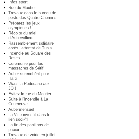
Infos sport
Rue du Moutier
Travaux dans le bureau de
poste des Quatre-Chemins
Préparez les jeux
olympiques !
Récolte du miel
d’Aubervilliers
Rassemblement solidaire
après l’attentat de Tunis
Incendie au Square des
Roses
Cérémonie pour les
massacres de Sétif
Auber surenchérit pour
Haïti
Wassila Redouane aux
JO !
Evitez la rue du Moutier
Suite à l’incendie à La
Courneuve
Aubermensuel
La Ville investit dans le
lien soci@l
La fin des papillons de
papier
Travaux de voirie en juillet