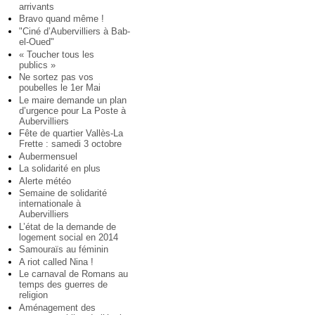
arrivants
Bravo quand même !
"Ciné d’Aubervilliers à Bab-
el-Oued"
« Toucher tous les
publics »
Ne sortez pas vos
poubelles le 1er Mai
Le maire demande un plan
d’urgence pour La Poste à
Aubervilliers
Fête de quartier Vallès-La
Frette : samedi 3 octobre
Aubermensuel
La solidarité en plus
Alerte météo
Semaine de solidarité
internationale à
Aubervilliers
L’état de la demande de
logement social en 2014
Samouraïs au féminin
A riot called Nina !
Le carnaval de Romans au
temps des guerres de
religion
Aménagement des