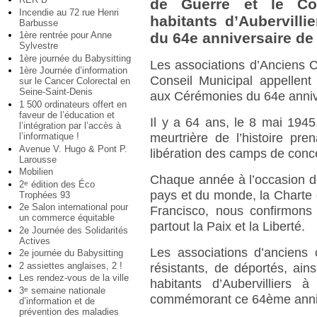
de Guerre et le Con
Incendie au 72 rue Henri
habitants d’Aubervilli
Barbusse
1ère rentrée pour Anne
du 64e anniversaire de 
Sylvestre
1ère journée du Babysitting
Les associations d’Anciens C
1ère Journée d’information
Conseil Municipal appellent l
sur le Cancer Colorectal en
Seine-Saint-Denis
aux Cérémonies du 64e annive
1 500 ordinateurs offert en
faveur de l’éducation et
Il y a 64 ans, le 8 mai 1945,
l’intégration par l’accès à
l’informatique !
meurtrière de l’histoire pre
Avenue V. Hugo & Pont P.
libération des camps de conce
Larousse
Mobilien
Chaque année à l’occasion de
2
édition des Éco
e
pays et du monde, la Charte
Trophées 93
2e Salon international pour
Francisco, nous confirmon
un commerce équitable
partout la Paix et la Liberté.
2e Journée des Solidarités
Actives
Les associations d’anciens 
2e journée du Babysitting
2 assiettes anglaises, 2 !
résistants, de déportés, ain
Les rendez-vous de la ville
habitants d’Aubervilliers
3
semaine nationale
e
commémorant ce 64ème anniv
d’information et de
prévention des maladies