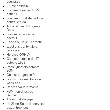
Jeunesse
« Café solidaire »
Commémoration du 25
août 44
Journée mondiale de lutte
contre le sida
Auber 93 se distingue à
Denain
Joindre la police de
secteur
L’anglais, un jeu d’enfant
Elections cantonale et
régionale
Horaires OPHLM
Commémoration du 17
octobre 1961
Infos Quartiers octobre
2004
Qui est ce garçon ?
Sports : les résultats du
week-end
Rendez-vous citoyens
FSM : en direct de
Bamako
Travaux d’élagage
Le 2ème Salon du service
aux entreprises