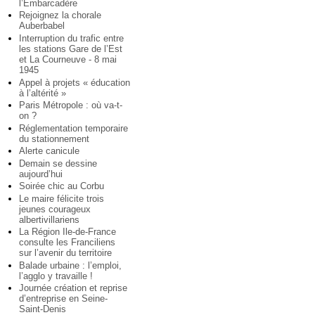
l’Embarcadère
Rejoignez la chorale
Auberbabel
Interruption du trafic entre
les stations Gare de l’Est
et La Courneuve - 8 mai
1945
Appel à projets « éducation
à l’altérité »
Paris Métropole : où va-t-
on ?
Réglementation temporaire
du stationnement
Alerte canicule
Demain se dessine
aujourd’hui
Soirée chic au Corbu
Le maire félicite trois
jeunes courageux
albertivillariens
La Région Ile-de-France
consulte les Franciliens
sur l’avenir du territoire
Balade urbaine : l’emploi,
l’agglo y travaille !
Journée création et reprise
d’entreprise en Seine-
Saint-Denis