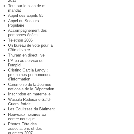
2011
Tout sur le bilan de mi-
mandat
Appel des appels 93
Appel du Secours
Populaire
Accompagnement des
personnes âgées
Téléthon 2006
Un bureau de vote pour la
Côte d’Ivoire
Thuram en direct live
L’Afpa au service de
l’emploi
Cristino Garcia Landy :
prochaines permanences
d’information
Cérémonie de la Journée
nationale de la Déportation
Inscription en maternelle
Wassila Redouane-Saïd-
Guerni forfait
Les Coulisses du Bâtiment
Nouveaux horaires au
centre nautique
Photos Fête des
associations et des
quartiers 2007