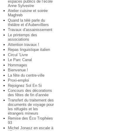
espaces publics de l’école
Anne Sylvestre
Atelier cuisine et soirée
Maghreb
Quand la télé parle du
théâtre et d’Aubervilliers
Travaux d’assainissement
Le printemps des
associations
Attention travaux !
Repas linguistique italien
Circul ’Livre
Le Parc Canal
Hommages
Bienvenue !
La fête du centre-ville
Proxi-emploi
Rejoignez Sol En Si
Concours des décorations
des fêtes de fin d’année
Transfert du traitement des
documents de voyage pour
les réfugiés et les
étrangers mineurs
Remise des Éco Trophées
93
Michel Jonasz en escale à