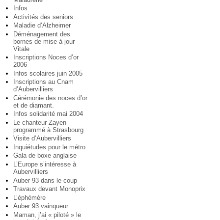
Infos
Activités des seniors
Maladie d’Alzheimer
Déménagement des
bornes de mise à jour
Vitale
Inscriptions Noces d’or
2006
Infos scolaires juin 2005
Inscriptions au Cnam
d’Aubervilliers
Cérémonie des noces d’or
et de diamant.
Infos solidarité mai 2004
Le chanteur Zayen
programmé à Strasbourg
Visite d’Aubervilliers
Inquiétudes pour le métro
Gala de boxe anglaise
L’Europe s’intéresse à
Aubervilliers
Auber 93 dans le coup
Travaux devant Monoprix
L’éphémère
Auber 93 vainqueur
Maman, j’ai « piloté » le